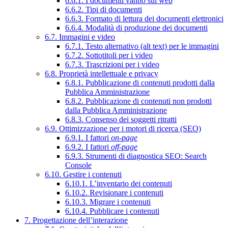
6.6.1. I documenti vanno sul web
6.6.2. Tipi di documenti
6.6.3. Formato di lettura dei documenti elettronici
6.6.4. Modalità di produzione dei documenti
6.7. Immagini e video
6.7.1. Testo alternativo (alt text) per le immagini
6.7.2. Sottotitoli per i video
6.7.3. Trascrizioni per i video
6.8. Proprietà intellettuale e privacy
6.8.1. Pubblicazione di contenuti prodotti dalla
Pubblica Amministrazione
6.8.2. Pubblicazione di contenuti non prodotti
dalla Pubblica Amministrazione
6.8.3. Consenso dei soggetti ritratti
6.9. Ottimizzazione per i motori di ricerca (SEO)
6.9.1. I fattori
on-page
6.9.2. I fattori
off-page
6.9.3. Strumenti di diagnostica SEO: Search
Console
6.10. Gestire i contenuti
6.10.1. L’inventario dei contenuti
6.10.2. Revisionare i contenuti
6.10.3. Migrare i contenuti
6.10.4. Pubblicare i contenuti
7. Progettazione dell’interazione