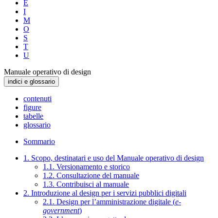
E
I
M
O
S
T
U
Manuale operativo di design
indici e glossario
contenuti
figure
tabelle
glossario
Sommario
1. Scopo, destinatari e uso del Manuale operativo di design
1.1. Versionamento e storico
1.2. Consultazione del manuale
1.3. Contribuisci al manuale
2. Introduzione al design per i servizi pubblici digitali
2.1. Design per l’amministrazione digitale (
e-
government
)