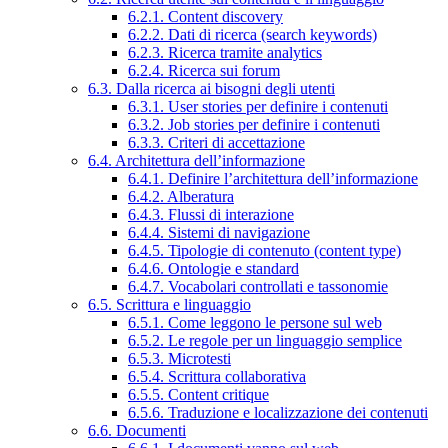
6.2.1. Content discovery
6.2.2. Dati di ricerca (search keywords)
6.2.3. Ricerca tramite analytics
6.2.4. Ricerca sui forum
6.3. Dalla ricerca ai bisogni degli utenti
6.3.1. User stories per definire i contenuti
6.3.2. Job stories per definire i contenuti
6.3.3. Criteri di accettazione
6.4. Architettura dell’informazione
6.4.1. Definire l’architettura dell’informazione
6.4.2. Alberatura
6.4.3. Flussi di interazione
6.4.4. Sistemi di navigazione
6.4.5. Tipologie di contenuto (content type)
6.4.6. Ontologie e standard
6.4.7. Vocabolari controllati e tassonomie
6.5. Scrittura e linguaggio
6.5.1. Come leggono le persone sul web
6.5.2. Le regole per un linguaggio semplice
6.5.3. Microtesti
6.5.4. Scrittura collaborativa
6.5.5. Content critique
6.5.6. Traduzione e localizzazione dei contenuti
6.6. Documenti