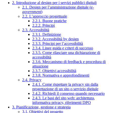
2. Introduzione al design per i servizi pubblici digitali
2.1. Design per l’amministrazione digitale (
e-
government
)
2.2. L’approccio progettuale
2.2.1. Buone pratiche
2.2.2. Principi
2.3. Accessibilità
2.3.1. Definizione
2.3.2. Accessibilità by design
2.3.3. Principi per l’accessibilità
2.3.4. Linee guida e criteri di successo
2.3.5. Come rilasciare una dichiarazione di
accessibilità
2.3.6. Meccanismo di feedback e procedura di
attuazione
2.3.7. Obiettivi accessibilità
2.3.8. Normativa e approfondimenti
2.4. Privacy
2.4.1. Come rispettare la privacy sin dalla
progettazione di un sito o servizio digitale
2.4.2. Richiedi il consenso quando necessario
2.4.3. Le basi del sito web: architettura,
informativa privacy, riferimenti DPO
3. Pianificazione, gestione e strategia
3.1. Obiettivi del progetto