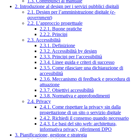
1.3. Contribuisci al manuale
2. Introduzione al design per i servizi pubblici digitali
2.1. Design per l’amministrazione digitale (
e-
government
)
2.2. L’approccio progettuale
2.2.1. Buone pratiche
2.2.2. Principi
2.3. Accessibilità
2.3.1. Definizione
2.3.2. Accessibilità by design
2.3.3. Principi per l’accessibilità
2.3.4. Linee guida e criteri di successo
2.3.5. Come rilasciare una dichiarazione di
accessibilità
2.3.6. Meccanismo di feedback e procedura di
attuazione
2.3.7. Obiettivi accessibilità
2.3.8. Normativa e approfondimenti
2.4. Privacy
2.4.1. Come rispettare la privacy sin dalla
progettazione di un sito o servizio digitale
2.4.2. Richiedi il consenso quando necessario
2.4.3. Le basi del sito web: architettura,
informativa privacy, riferimenti DPO
3. Pianificazione, gestione e strategia