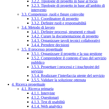
3.2.2. Tipologie di progetto in base al focus
3.2.3. Tipologie di progetto in base all’ambito di
intervento
3.3. Competenze, ruoli e figure coinvolte
3.3.1. Coordinatore di progetto
3.3.2. Definire ruoli e responsabilità
3.4. Metodo di lavoro
3.4.1. Definire processi, strumenti e rituali
3.4.2. Curare la documentazione di progetto
3.4.3. Organizzare tavoli tecnici collaborativi
3.4.4. Prendere decisioni
3.5. Il processo progettuale
3.5.1. Organizzare il progetto e la sua gestione
3.5.2. Comprendere il contesto d’uso del servizio
pubblico
3.5.3. Progettare i processi e i
touchpoint
del
servizio
3.5.4. Realizzare l’interfaccia utente del servizio
3.5.5. Validare la soluzione ottenuta
4. Ricerca progettuale
4.1. Ricerca primaria
4.1.1. Interviste
4.1.2. Questionari
4.1.3. Test di usabilità
4.1.4. Web analytics