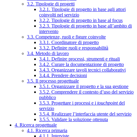
3.2. Tipologie di progetti
3.2.1. Tipologie di progetto in base agli attori
coinvolti nel servizio
3.2.2. Tipologie di progetto in base al focus
3.2.3. Tipologie di progetto in base all’ambito di
intervento
3.3. Competenze, ruoli e figure coinvolte
3.3.1. Coordinatore di progetto
3.3.2. Definire ruoli e responsabilità
3.4. Metodo di lavoro
3.4.1. Definire processi, strumenti e rituali
3.4.2. Curare la documentazione di progetto
3.4.3. Organizzare tavoli tecnici collaborativi
3.4.4. Prendere decisioni
3.5. Il processo progettuale
3.5.1. Organizzare il progetto e la sua gestione
3.5.2. Comprendere il contesto d’uso del servizio
pubblico
3.5.3. Progettare i processi e i
touchpoint
del
servizio
3.5.4. Realizzare l’interfaccia utente del servizio
3.5.5. Validare la soluzione ottenuta
4. Ricerca progettuale
4.1. Ricerca primaria
4.1.1. Interviste