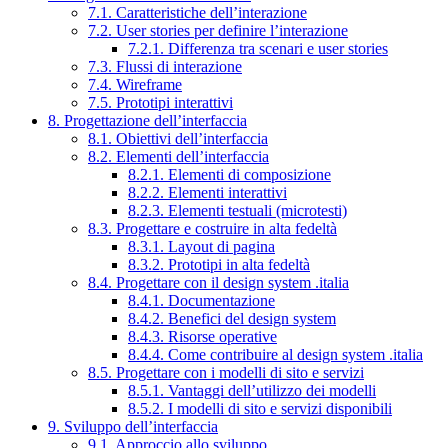
7.1. Caratteristiche dell’interazione
7.2. User stories per definire l’interazione
7.2.1. Differenza tra scenari e user stories
7.3. Flussi di interazione
7.4. Wireframe
7.5. Prototipi interattivi
8. Progettazione dell’interfaccia
8.1. Obiettivi dell’interfaccia
8.2. Elementi dell’interfaccia
8.2.1. Elementi di composizione
8.2.2. Elementi interattivi
8.2.3. Elementi testuali (microtesti)
8.3. Progettare e costruire in alta fedeltà
8.3.1. Layout di pagina
8.3.2. Prototipi in alta fedeltà
8.4. Progettare con il design system .italia
8.4.1. Documentazione
8.4.2. Benefici del design system
8.4.3. Risorse operative
8.4.4. Come contribuire al design system .italia
8.5. Progettare con i modelli di sito e servizi
8.5.1. Vantaggi dell’utilizzo dei modelli
8.5.2. I modelli di sito e servizi disponibili
9. Sviluppo dell’interfaccia
9.1. Approccio allo sviluppo