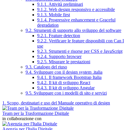
9.1.1. Attività preliminari
9.1.2. Web design responsivo e accessibile
9.1.3. Mobile first
9.1.4. Progressive enhancement e Graceful
degradation
9.2. Strumenti di supporto allo sviluppo del software
9.2.1. Feature detection
9.2.2. Verificare le feature disponibili con Can I
use
9.2.3. Strumenti e risorse per CSS e JavaScript
9.2.4. Supporto browser
9.2.5. Misurare le prestazioni
9.3. Catalogo del riuso
9.4. Sviluppare con il design system .italia
9.4.1. Il framework Bootstrap Italia
9.4.2. Il kit di sviluppo React
9.4.3. Il kit di sviluppo Angular
9.5. Sviluppare con i modelli di sito e servizi
1. Scopo, destinatari e uso del Manuale operativo di design
Team per la Trasformazione Digitale
in collaborazione con
Agenzia per l'Italia Digitale