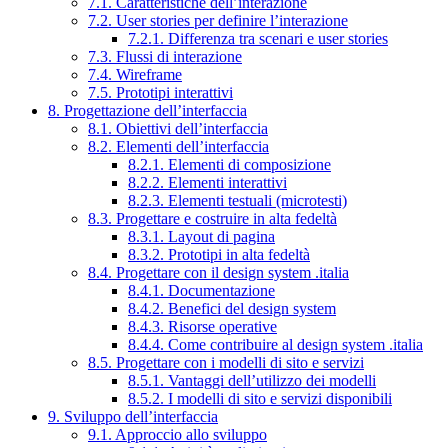
7.1. Caratteristiche dell’interazione
7.2. User stories per definire l’interazione
7.2.1. Differenza tra scenari e user stories
7.3. Flussi di interazione
7.4. Wireframe
7.5. Prototipi interattivi
8. Progettazione dell’interfaccia
8.1. Obiettivi dell’interfaccia
8.2. Elementi dell’interfaccia
8.2.1. Elementi di composizione
8.2.2. Elementi interattivi
8.2.3. Elementi testuali (microtesti)
8.3. Progettare e costruire in alta fedeltà
8.3.1. Layout di pagina
8.3.2. Prototipi in alta fedeltà
8.4. Progettare con il design system .italia
8.4.1. Documentazione
8.4.2. Benefici del design system
8.4.3. Risorse operative
8.4.4. Come contribuire al design system .italia
8.5. Progettare con i modelli di sito e servizi
8.5.1. Vantaggi dell’utilizzo dei modelli
8.5.2. I modelli di sito e servizi disponibili
9. Sviluppo dell’interfaccia
9.1. Approccio allo sviluppo