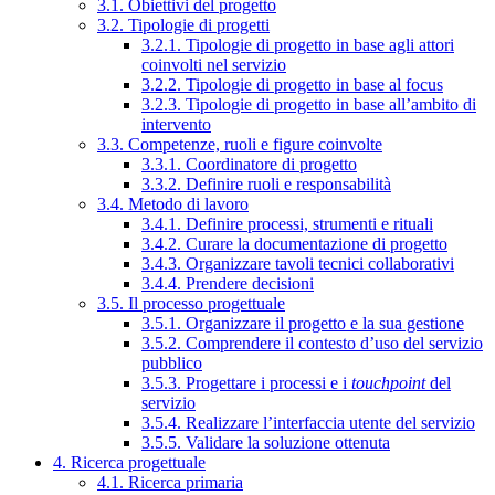
3.1. Obiettivi del progetto
3.2. Tipologie di progetti
3.2.1. Tipologie di progetto in base agli attori
coinvolti nel servizio
3.2.2. Tipologie di progetto in base al focus
3.2.3. Tipologie di progetto in base all’ambito di
intervento
3.3. Competenze, ruoli e figure coinvolte
3.3.1. Coordinatore di progetto
3.3.2. Definire ruoli e responsabilità
3.4. Metodo di lavoro
3.4.1. Definire processi, strumenti e rituali
3.4.2. Curare la documentazione di progetto
3.4.3. Organizzare tavoli tecnici collaborativi
3.4.4. Prendere decisioni
3.5. Il processo progettuale
3.5.1. Organizzare il progetto e la sua gestione
3.5.2. Comprendere il contesto d’uso del servizio
pubblico
3.5.3. Progettare i processi e i
touchpoint
del
servizio
3.5.4. Realizzare l’interfaccia utente del servizio
3.5.5. Validare la soluzione ottenuta
4. Ricerca progettuale
4.1. Ricerca primaria