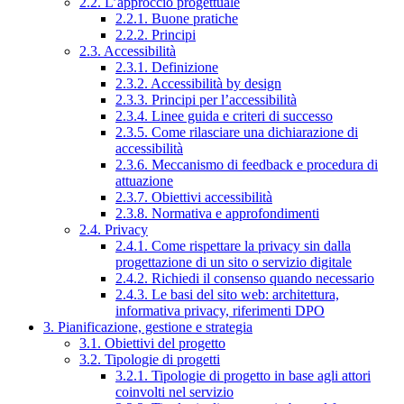
2.2. L’approccio progettuale
2.2.1. Buone pratiche
2.2.2. Principi
2.3. Accessibilità
2.3.1. Definizione
2.3.2. Accessibilità by design
2.3.3. Principi per l’accessibilità
2.3.4. Linee guida e criteri di successo
2.3.5. Come rilasciare una dichiarazione di
accessibilità
2.3.6. Meccanismo di feedback e procedura di
attuazione
2.3.7. Obiettivi accessibilità
2.3.8. Normativa e approfondimenti
2.4. Privacy
2.4.1. Come rispettare la privacy sin dalla
progettazione di un sito o servizio digitale
2.4.2. Richiedi il consenso quando necessario
2.4.3. Le basi del sito web: architettura,
informativa privacy, riferimenti DPO
3. Pianificazione, gestione e strategia
3.1. Obiettivi del progetto
3.2. Tipologie di progetti
3.2.1. Tipologie di progetto in base agli attori
coinvolti nel servizio