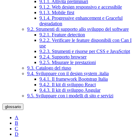
9.1.1. Attività preliminari
9.1.2. Web design responsivo e accessibile
9.1.3. Mobile first
9.1.4. Progressive enhancement e Graceful
degradation
9.2. Strumenti di supporto allo sviluppo del software
9.2.1. Feature detection
9.2.2. Verificare le feature disponibili con Can I
use
9.2.3. Strumenti e risorse per CSS e JavaScript
9.2.4. Supporto browser
9.2.5. Misurare le prestazioni
9.3. Catalogo del riuso
9.4. Sviluppare con il design system .italia
9.4.1. Il framework Bootstrap Italia
9.4.2. Il kit di sviluppo React
9.4.3. Il kit di sviluppo Angular
9.5. Sviluppare con i modelli di sito e servizi
glossario
A
B
C
D