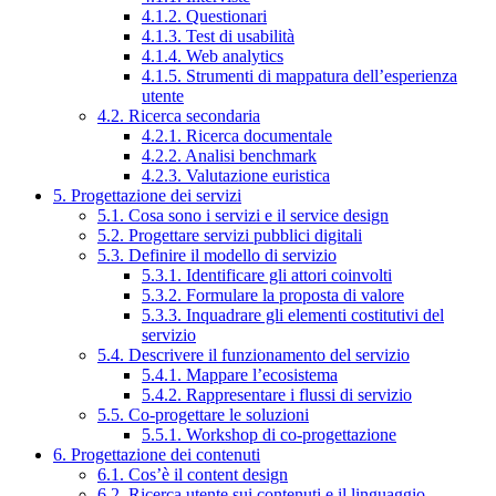
4.1.2. Questionari
4.1.3. Test di usabilità
4.1.4. Web analytics
4.1.5. Strumenti di mappatura dell’esperienza
utente
4.2. Ricerca secondaria
4.2.1. Ricerca documentale
4.2.2. Analisi benchmark
4.2.3. Valutazione euristica
5. Progettazione dei servizi
5.1. Cosa sono i servizi e il service design
5.2. Progettare servizi pubblici digitali
5.3. Definire il modello di servizio
5.3.1. Identificare gli attori coinvolti
5.3.2. Formulare la proposta di valore
5.3.3. Inquadrare gli elementi costitutivi del
servizio
5.4. Descrivere il funzionamento del servizio
5.4.1. Mappare l’ecosistema
5.4.2. Rappresentare i flussi di servizio
5.5. Co-progettare le soluzioni
5.5.1. Workshop di co-progettazione
6. Progettazione dei contenuti
6.1. Cos’è il content design
6.2. Ricerca utente sui contenuti e il linguaggio