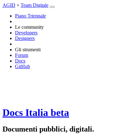
AGID
+
Team Digitale
Piano Triennale
Le community
Developers
Designers
Gli strumenti
Forum
Docs
GitHub
Docs Italia
beta
Documenti pubblici, digitali.