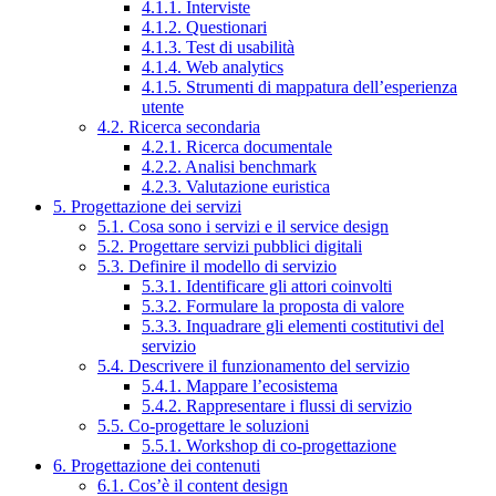
4.1.1. Interviste
4.1.2. Questionari
4.1.3. Test di usabilità
4.1.4. Web analytics
4.1.5. Strumenti di mappatura dell’esperienza
utente
4.2. Ricerca secondaria
4.2.1. Ricerca documentale
4.2.2. Analisi benchmark
4.2.3. Valutazione euristica
5. Progettazione dei servizi
5.1. Cosa sono i servizi e il service design
5.2. Progettare servizi pubblici digitali
5.3. Definire il modello di servizio
5.3.1. Identificare gli attori coinvolti
5.3.2. Formulare la proposta di valore
5.3.3. Inquadrare gli elementi costitutivi del
servizio
5.4. Descrivere il funzionamento del servizio
5.4.1. Mappare l’ecosistema
5.4.2. Rappresentare i flussi di servizio
5.5. Co-progettare le soluzioni
5.5.1. Workshop di co-progettazione
6. Progettazione dei contenuti
6.1. Cos’è il content design