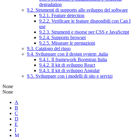
degradation
9.2. Strumenti di supporto allo sviluppo del software
9.2.1. Feature detection
9.2.2. Verificare le feature disponibili con Can I
use
9.2.3. Strumenti e risorse per CSS e JavaScript
9.2.4. Supporto browser
9.2.5. Misurare le prestazioni
9.3. Catalogo del riuso
9.4. Sviluppare con il design system .italia
9.4.1. Il framework Bootstrap Italia
9.4.2. Il kit di sviluppo React
9.4.3. Il kit di sviluppo Angular
9.5. Sviluppare con i modelli di sito e servizi
None
None
A
B
C
D
E
I
M