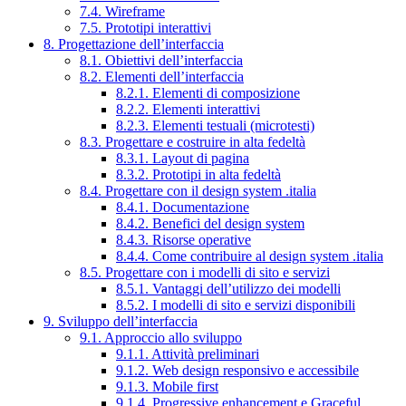
7.4. Wireframe
7.5. Prototipi interattivi
8. Progettazione dell’interfaccia
8.1. Obiettivi dell’interfaccia
8.2. Elementi dell’interfaccia
8.2.1. Elementi di composizione
8.2.2. Elementi interattivi
8.2.3. Elementi testuali (microtesti)
8.3. Progettare e costruire in alta fedeltà
8.3.1. Layout di pagina
8.3.2. Prototipi in alta fedeltà
8.4. Progettare con il design system .italia
8.4.1. Documentazione
8.4.2. Benefici del design system
8.4.3. Risorse operative
8.4.4. Come contribuire al design system .italia
8.5. Progettare con i modelli di sito e servizi
8.5.1. Vantaggi dell’utilizzo dei modelli
8.5.2. I modelli di sito e servizi disponibili
9. Sviluppo dell’interfaccia
9.1. Approccio allo sviluppo
9.1.1. Attività preliminari
9.1.2. Web design responsivo e accessibile
9.1.3. Mobile first
9.1.4. Progressive enhancement e Graceful