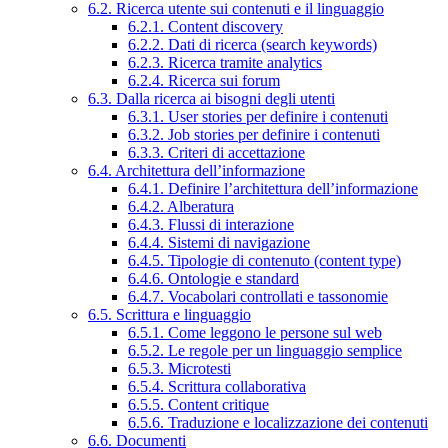
6.2. Ricerca utente sui contenuti e il linguaggio
6.2.1. Content discovery
6.2.2. Dati di ricerca (search keywords)
6.2.3. Ricerca tramite analytics
6.2.4. Ricerca sui forum
6.3. Dalla ricerca ai bisogni degli utenti
6.3.1. User stories per definire i contenuti
6.3.2. Job stories per definire i contenuti
6.3.3. Criteri di accettazione
6.4. Architettura dell’informazione
6.4.1. Definire l’architettura dell’informazione
6.4.2. Alberatura
6.4.3. Flussi di interazione
6.4.4. Sistemi di navigazione
6.4.5. Tipologie di contenuto (content type)
6.4.6. Ontologie e standard
6.4.7. Vocabolari controllati e tassonomie
6.5. Scrittura e linguaggio
6.5.1. Come leggono le persone sul web
6.5.2. Le regole per un linguaggio semplice
6.5.3. Microtesti
6.5.4. Scrittura collaborativa
6.5.5. Content critique
6.5.6. Traduzione e localizzazione dei contenuti
6.6. Documenti