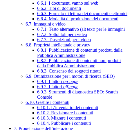
6.6.1. I documenti vanno sul web
6.6.2. Tipi di documenti
6.6.3. Formato di lettura dei documenti elettronici
6.6.4. Modalità di produzione dei documenti
6.7. Immagini e video
6.7.1. Testo alternativo (alt text) per le immagini
6.7.2. Sottotitoli per i video
6.7.3. Trascrizioni per i video
6.8. Proprietà intellettuale e privacy
6.8.1. Pubblicazione di contenuti prodotti dalla
Pubblica Amministrazione
6.8.2. Pubblicazione di contenuti non prodotti
dalla Pubblica Amministrazione
6.8.3. Consenso dei soggetti ritratti
6.9. Ottimizzazione per i motori di ricerca (SEO)
6.9.1. I fattori
on-page
6.9.2. I fattori
off-page
6.9.3. Strumenti di diagnostica SEO: Search
Console
6.10. Gestire i contenuti
6.10.1. L’inventario dei contenuti
6.10.2. Revisionare i contenuti
6.10.3. Migrare i contenuti
6.10.4. Pubblicare i contenuti
7. Progettazione dell’interazione