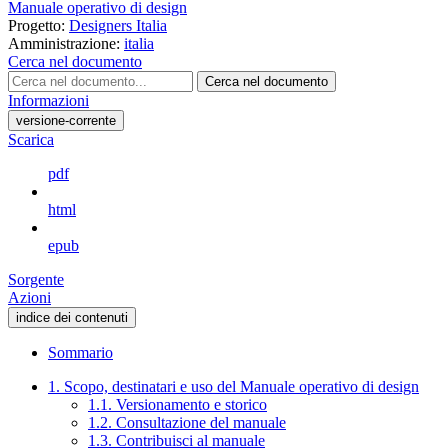
Manuale operativo di design
Progetto:
Designers Italia
Amministrazione:
italia
Cerca nel documento
Cerca nel documento
Informazioni
versione-corrente
Scarica
pdf
html
epub
Sorgente
Azioni
indice dei contenuti
Sommario
1. Scopo, destinatari e uso del Manuale operativo di design
1.1. Versionamento e storico
1.2. Consultazione del manuale
1.3. Contribuisci al manuale