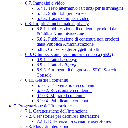
6.7. Immagini e video
6.7.1. Testo alternativo (alt text) per le immagini
6.7.2. Sottotitoli per i video
6.7.3. Trascrizioni per i video
6.8. Proprietà intellettuale e privacy
6.8.1. Pubblicazione di contenuti prodotti dalla
Pubblica Amministrazione
6.8.2. Pubblicazione di contenuti non prodotti
dalla Pubblica Amministrazione
6.8.3. Consenso dei soggetti ritratti
6.9. Ottimizzazione per i motori di ricerca (SEO)
6.9.1. I fattori
on-page
6.9.2. I fattori
off-page
6.9.3. Strumenti di diagnostica SEO: Search
Console
6.10. Gestire i contenuti
6.10.1. L’inventario dei contenuti
6.10.2. Revisionare i contenuti
6.10.3. Migrare i contenuti
6.10.4. Pubblicare i contenuti
7. Progettazione dell’interazione
7.1. Caratteristiche dell’interazione
7.2. User stories per definire l’interazione
7.2.1. Differenza tra scenari e user stories
7.3. Flussi di interazione