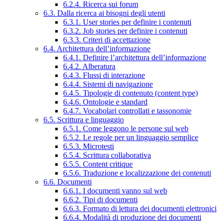
6.2.4. Ricerca sui forum
6.3. Dalla ricerca ai bisogni degli utenti
6.3.1. User stories per definire i contenuti
6.3.2. Job stories per definire i contenuti
6.3.3. Criteri di accettazione
6.4. Architettura dell’informazione
6.4.1. Definire l’architettura dell’informazione
6.4.2. Alberatura
6.4.3. Flussi di interazione
6.4.4. Sistemi di navigazione
6.4.5. Tipologie di contenuto (content type)
6.4.6. Ontologie e standard
6.4.7. Vocabolari controllati e tassonomie
6.5. Scrittura e linguaggio
6.5.1. Come leggono le persone sul web
6.5.2. Le regole per un linguaggio semplice
6.5.3. Microtesti
6.5.4. Scrittura collaborativa
6.5.5. Content critique
6.5.6. Traduzione e localizzazione dei contenuti
6.6. Documenti
6.6.1. I documenti vanno sul web
6.6.2. Tipi di documenti
6.6.3. Formato di lettura dei documenti elettronici
6.6.4. Modalità di produzione dei documenti