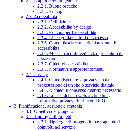
2.2. L’approccio progettuale
2.2.1. Buone pratiche
2.2.2. Principi
2.3. Accessibilità
2.3.1. Definizione
2.3.2. Accessibilità by design
2.3.3. Principi per l’accessibilità
2.3.4. Linee guida e criteri di successo
2.3.5. Come rilasciare una dichiarazione di
accessibilità
2.3.6. Meccanismo di feedback e procedura di
attuazione
2.3.7. Obiettivi accessibilità
2.3.8. Normativa e approfondimenti
2.4. Privacy
2.4.1. Come rispettare la privacy sin dalla
progettazione di un sito o servizio digitale
2.4.2. Richiedi il consenso quando necessario
2.4.3. Le basi del sito web: architettura,
informativa privacy, riferimenti DPO
3. Pianificazione, gestione e strategia
3.1. Obiettivi del progetto
3.2. Tipologie di progetti
3.2.1. Tipologie di progetto in base agli attori
coinvolti nel servizio