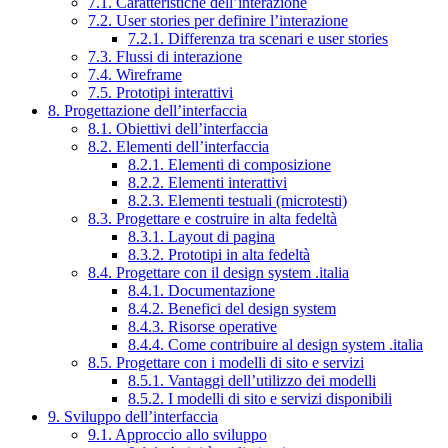
7.1. Caratteristiche dell’interazione
7.2. User stories per definire l’interazione
7.2.1. Differenza tra scenari e user stories
7.3. Flussi di interazione
7.4. Wireframe
7.5. Prototipi interattivi
8. Progettazione dell’interfaccia
8.1. Obiettivi dell’interfaccia
8.2. Elementi dell’interfaccia
8.2.1. Elementi di composizione
8.2.2. Elementi interattivi
8.2.3. Elementi testuali (microtesti)
8.3. Progettare e costruire in alta fedeltà
8.3.1. Layout di pagina
8.3.2. Prototipi in alta fedeltà
8.4. Progettare con il design system .italia
8.4.1. Documentazione
8.4.2. Benefici del design system
8.4.3. Risorse operative
8.4.4. Come contribuire al design system .italia
8.5. Progettare con i modelli di sito e servizi
8.5.1. Vantaggi dell’utilizzo dei modelli
8.5.2. I modelli di sito e servizi disponibili
9. Sviluppo dell’interfaccia
9.1. Approccio allo sviluppo