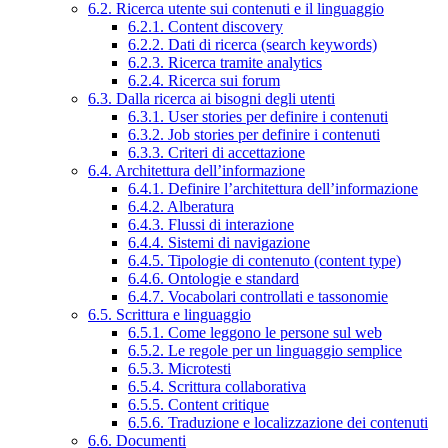
6.2. Ricerca utente sui contenuti e il linguaggio
6.2.1. Content discovery
6.2.2. Dati di ricerca (search keywords)
6.2.3. Ricerca tramite analytics
6.2.4. Ricerca sui forum
6.3. Dalla ricerca ai bisogni degli utenti
6.3.1. User stories per definire i contenuti
6.3.2. Job stories per definire i contenuti
6.3.3. Criteri di accettazione
6.4. Architettura dell’informazione
6.4.1. Definire l’architettura dell’informazione
6.4.2. Alberatura
6.4.3. Flussi di interazione
6.4.4. Sistemi di navigazione
6.4.5. Tipologie di contenuto (content type)
6.4.6. Ontologie e standard
6.4.7. Vocabolari controllati e tassonomie
6.5. Scrittura e linguaggio
6.5.1. Come leggono le persone sul web
6.5.2. Le regole per un linguaggio semplice
6.5.3. Microtesti
6.5.4. Scrittura collaborativa
6.5.5. Content critique
6.5.6. Traduzione e localizzazione dei contenuti
6.6. Documenti