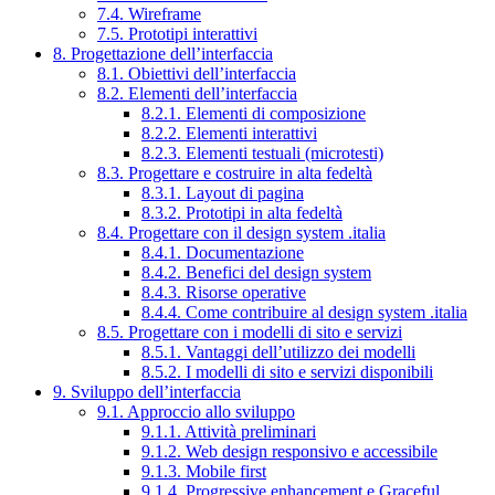
7.4. Wireframe
7.5. Prototipi interattivi
8. Progettazione dell’interfaccia
8.1. Obiettivi dell’interfaccia
8.2. Elementi dell’interfaccia
8.2.1. Elementi di composizione
8.2.2. Elementi interattivi
8.2.3. Elementi testuali (microtesti)
8.3. Progettare e costruire in alta fedeltà
8.3.1. Layout di pagina
8.3.2. Prototipi in alta fedeltà
8.4. Progettare con il design system .italia
8.4.1. Documentazione
8.4.2. Benefici del design system
8.4.3. Risorse operative
8.4.4. Come contribuire al design system .italia
8.5. Progettare con i modelli di sito e servizi
8.5.1. Vantaggi dell’utilizzo dei modelli
8.5.2. I modelli di sito e servizi disponibili
9. Sviluppo dell’interfaccia
9.1. Approccio allo sviluppo
9.1.1. Attività preliminari
9.1.2. Web design responsivo e accessibile
9.1.3. Mobile first
9.1.4. Progressive enhancement e Graceful