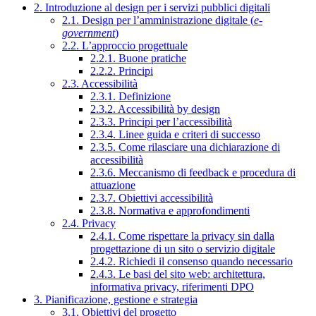
2. Introduzione al design per i servizi pubblici digitali
2.1. Design per l’amministrazione digitale (
e-
government
)
2.2. L’approccio progettuale
2.2.1. Buone pratiche
2.2.2. Principi
2.3. Accessibilità
2.3.1. Definizione
2.3.2. Accessibilità by design
2.3.3. Principi per l’accessibilità
2.3.4. Linee guida e criteri di successo
2.3.5. Come rilasciare una dichiarazione di
accessibilità
2.3.6. Meccanismo di feedback e procedura di
attuazione
2.3.7. Obiettivi accessibilità
2.3.8. Normativa e approfondimenti
2.4. Privacy
2.4.1. Come rispettare la privacy sin dalla
progettazione di un sito o servizio digitale
2.4.2. Richiedi il consenso quando necessario
2.4.3. Le basi del sito web: architettura,
informativa privacy, riferimenti DPO
3. Pianificazione, gestione e strategia
3.1. Obiettivi del progetto