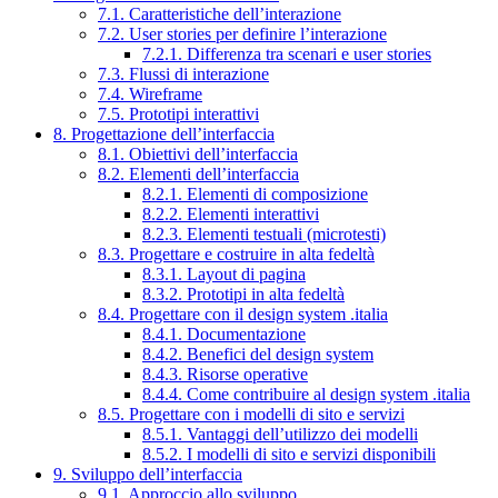
7.1. Caratteristiche dell’interazione
7.2. User stories per definire l’interazione
7.2.1. Differenza tra scenari e user stories
7.3. Flussi di interazione
7.4. Wireframe
7.5. Prototipi interattivi
8. Progettazione dell’interfaccia
8.1. Obiettivi dell’interfaccia
8.2. Elementi dell’interfaccia
8.2.1. Elementi di composizione
8.2.2. Elementi interattivi
8.2.3. Elementi testuali (microtesti)
8.3. Progettare e costruire in alta fedeltà
8.3.1. Layout di pagina
8.3.2. Prototipi in alta fedeltà
8.4. Progettare con il design system .italia
8.4.1. Documentazione
8.4.2. Benefici del design system
8.4.3. Risorse operative
8.4.4. Come contribuire al design system .italia
8.5. Progettare con i modelli di sito e servizi
8.5.1. Vantaggi dell’utilizzo dei modelli
8.5.2. I modelli di sito e servizi disponibili
9. Sviluppo dell’interfaccia
9.1. Approccio allo sviluppo