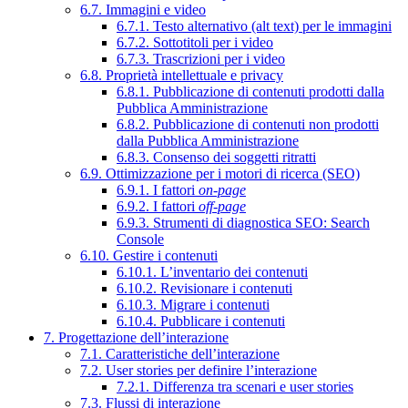
6.7. Immagini e video
6.7.1. Testo alternativo (alt text) per le immagini
6.7.2. Sottotitoli per i video
6.7.3. Trascrizioni per i video
6.8. Proprietà intellettuale e privacy
6.8.1. Pubblicazione di contenuti prodotti dalla
Pubblica Amministrazione
6.8.2. Pubblicazione di contenuti non prodotti
dalla Pubblica Amministrazione
6.8.3. Consenso dei soggetti ritratti
6.9. Ottimizzazione per i motori di ricerca (SEO)
6.9.1. I fattori
on-page
6.9.2. I fattori
off-page
6.9.3. Strumenti di diagnostica SEO: Search
Console
6.10. Gestire i contenuti
6.10.1. L’inventario dei contenuti
6.10.2. Revisionare i contenuti
6.10.3. Migrare i contenuti
6.10.4. Pubblicare i contenuti
7. Progettazione dell’interazione
7.1. Caratteristiche dell’interazione
7.2. User stories per definire l’interazione
7.2.1. Differenza tra scenari e user stories
7.3. Flussi di interazione