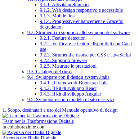
9.1.1. Attività preliminari
9.1.2. Web design responsivo e accessibile
9.1.3. Mobile first
9.1.4. Progressive enhancement e Graceful
degradation
9.2. Strumenti di supporto allo sviluppo del software
9.2.1. Feature detection
9.2.2. Verificare le feature disponibili con Can I
use
9.2.3. Strumenti e risorse per CSS e JavaScript
9.2.4. Supporto browser
9.2.5. Misurare le prestazioni
9.3. Catalogo del riuso
9.4. Sviluppare con il design system .italia
9.4.1. Il framework Bootstrap Italia
9.4.2. Il kit di sviluppo React
9.4.3. Il kit di sviluppo Angular
9.5. Sviluppare con i modelli di sito e servizi
1. Scopo, destinatari e uso del Manuale operativo di design
Team per la Trasformazione Digitale
in collaborazione con
Agenzia per l'Italia Digitale