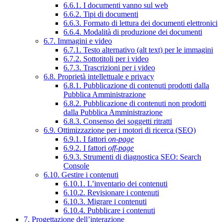
6.6.1. I documenti vanno sul web
6.6.2. Tipi di documenti
6.6.3. Formato di lettura dei documenti elettronici
6.6.4. Modalità di produzione dei documenti
6.7. Immagini e video
6.7.1. Testo alternativo (alt text) per le immagini
6.7.2. Sottotitoli per i video
6.7.3. Trascrizioni per i video
6.8. Proprietà intellettuale e privacy
6.8.1. Pubblicazione di contenuti prodotti dalla
Pubblica Amministrazione
6.8.2. Pubblicazione di contenuti non prodotti
dalla Pubblica Amministrazione
6.8.3. Consenso dei soggetti ritratti
6.9. Ottimizzazione per i motori di ricerca (SEO)
6.9.1. I fattori
on-page
6.9.2. I fattori
off-page
6.9.3. Strumenti di diagnostica SEO: Search
Console
6.10. Gestire i contenuti
6.10.1. L’inventario dei contenuti
6.10.2. Revisionare i contenuti
6.10.3. Migrare i contenuti
6.10.4. Pubblicare i contenuti
7. Progettazione dell’interazione