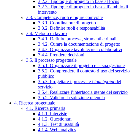
3.2.2. Tipologie di progetto in base al focus
3.2.3. Tipologie di progetto in base all’ambito di
intervento
3.3. Competenze, ruoli e figure coinvolte
3.3.1. Coordinatore di progetto
3.3.2. Definire ruoli e responsabilità
3.4. Metodo di lavoro
3.4.1. Definire processi, strumenti e rituali
3.4.2. Curare la documentazione di progetto
3.4.3. Organizzare tavoli tecnici collaborativi
3.4.4. Prendere decisioni
3.5. Il processo progettuale
3.5.1. Organizzare il progetto e la sua gestione
3.5.2. Comprendere il contesto d’uso del servizio
pubblico
3.5.3. Progettare i processi e i
touchpoint
del
servizio
3.5.4. Realizzare l’interfaccia utente del servizio
3.5.5. Validare la soluzione ottenuta
4. Ricerca progettuale
4.1. Ricerca primaria
4.1.1. Interviste
4.1.2. Questionari
4.1.3. Test di usabilità
4.1.4. Web analytics