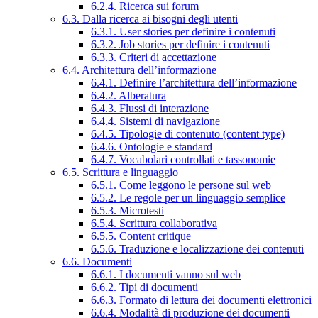
6.2.4. Ricerca sui forum
6.3. Dalla ricerca ai bisogni degli utenti
6.3.1. User stories per definire i contenuti
6.3.2. Job stories per definire i contenuti
6.3.3. Criteri di accettazione
6.4. Architettura dell’informazione
6.4.1. Definire l’architettura dell’informazione
6.4.2. Alberatura
6.4.3. Flussi di interazione
6.4.4. Sistemi di navigazione
6.4.5. Tipologie di contenuto (content type)
6.4.6. Ontologie e standard
6.4.7. Vocabolari controllati e tassonomie
6.5. Scrittura e linguaggio
6.5.1. Come leggono le persone sul web
6.5.2. Le regole per un linguaggio semplice
6.5.3. Microtesti
6.5.4. Scrittura collaborativa
6.5.5. Content critique
6.5.6. Traduzione e localizzazione dei contenuti
6.6. Documenti
6.6.1. I documenti vanno sul web
6.6.2. Tipi di documenti
6.6.3. Formato di lettura dei documenti elettronici
6.6.4. Modalità di produzione dei documenti