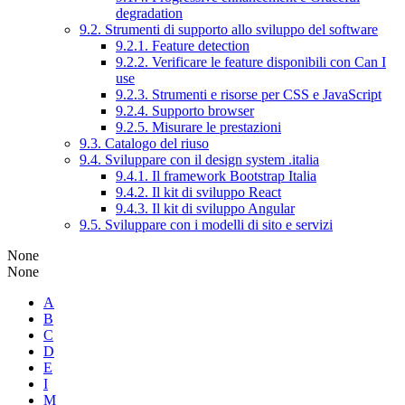
degradation
9.2. Strumenti di supporto allo sviluppo del software
9.2.1. Feature detection
9.2.2. Verificare le feature disponibili con Can I
use
9.2.3. Strumenti e risorse per CSS e JavaScript
9.2.4. Supporto browser
9.2.5. Misurare le prestazioni
9.3. Catalogo del riuso
9.4. Sviluppare con il design system .italia
9.4.1. Il framework Bootstrap Italia
9.4.2. Il kit di sviluppo React
9.4.3. Il kit di sviluppo Angular
9.5. Sviluppare con i modelli di sito e servizi
None
None
A
B
C
D
E
I
M