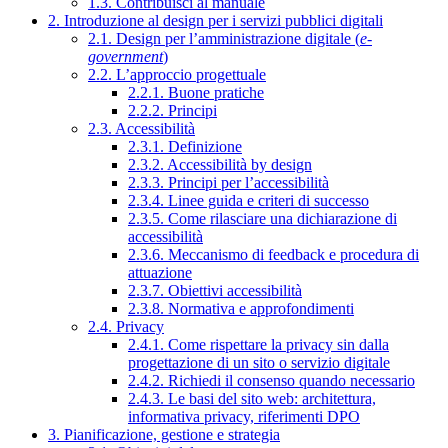
1.3. Contribuisci al manuale
2. Introduzione al design per i servizi pubblici digitali
2.1. Design per l’amministrazione digitale (
e-
government
)
2.2. L’approccio progettuale
2.2.1. Buone pratiche
2.2.2. Principi
2.3. Accessibilità
2.3.1. Definizione
2.3.2. Accessibilità by design
2.3.3. Principi per l’accessibilità
2.3.4. Linee guida e criteri di successo
2.3.5. Come rilasciare una dichiarazione di
accessibilità
2.3.6. Meccanismo di feedback e procedura di
attuazione
2.3.7. Obiettivi accessibilità
2.3.8. Normativa e approfondimenti
2.4. Privacy
2.4.1. Come rispettare la privacy sin dalla
progettazione di un sito o servizio digitale
2.4.2. Richiedi il consenso quando necessario
2.4.3. Le basi del sito web: architettura,
informativa privacy, riferimenti DPO
3. Pianificazione, gestione e strategia