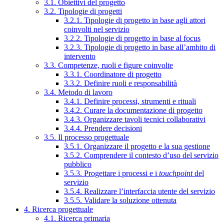
3.1. Obiettivi del progetto
3.2. Tipologie di progetti
3.2.1. Tipologie di progetto in base agli attori
coinvolti nel servizio
3.2.2. Tipologie di progetto in base al focus
3.2.3. Tipologie di progetto in base all’ambito di
intervento
3.3. Competenze, ruoli e figure coinvolte
3.3.1. Coordinatore di progetto
3.3.2. Definire ruoli e responsabilità
3.4. Metodo di lavoro
3.4.1. Definire processi, strumenti e rituali
3.4.2. Curare la documentazione di progetto
3.4.3. Organizzare tavoli tecnici collaborativi
3.4.4. Prendere decisioni
3.5. Il processo progettuale
3.5.1. Organizzare il progetto e la sua gestione
3.5.2. Comprendere il contesto d’uso del servizio
pubblico
3.5.3. Progettare i processi e i
touchpoint
del
servizio
3.5.4. Realizzare l’interfaccia utente del servizio
3.5.5. Validare la soluzione ottenuta
4. Ricerca progettuale
4.1. Ricerca primaria