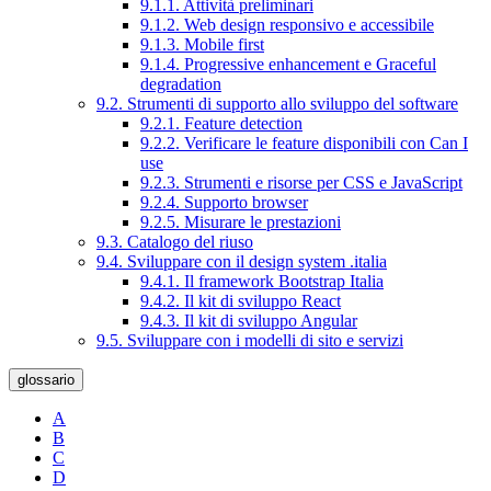
9.1.1. Attività preliminari
9.1.2. Web design responsivo e accessibile
9.1.3. Mobile first
9.1.4. Progressive enhancement e Graceful
degradation
9.2. Strumenti di supporto allo sviluppo del software
9.2.1. Feature detection
9.2.2. Verificare le feature disponibili con Can I
use
9.2.3. Strumenti e risorse per CSS e JavaScript
9.2.4. Supporto browser
9.2.5. Misurare le prestazioni
9.3. Catalogo del riuso
9.4. Sviluppare con il design system .italia
9.4.1. Il framework Bootstrap Italia
9.4.2. Il kit di sviluppo React
9.4.3. Il kit di sviluppo Angular
9.5. Sviluppare con i modelli di sito e servizi
glossario
A
B
C
D