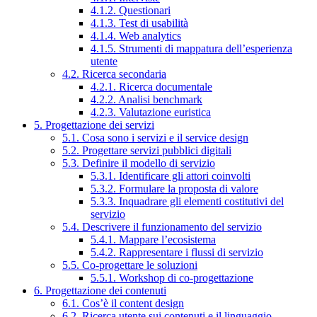
4.1.2. Questionari
4.1.3. Test di usabilità
4.1.4. Web analytics
4.1.5. Strumenti di mappatura dell’esperienza
utente
4.2. Ricerca secondaria
4.2.1. Ricerca documentale
4.2.2. Analisi benchmark
4.2.3. Valutazione euristica
5. Progettazione dei servizi
5.1. Cosa sono i servizi e il service design
5.2. Progettare servizi pubblici digitali
5.3. Definire il modello di servizio
5.3.1. Identificare gli attori coinvolti
5.3.2. Formulare la proposta di valore
5.3.3. Inquadrare gli elementi costitutivi del
servizio
5.4. Descrivere il funzionamento del servizio
5.4.1. Mappare l’ecosistema
5.4.2. Rappresentare i flussi di servizio
5.5. Co-progettare le soluzioni
5.5.1. Workshop di co-progettazione
6. Progettazione dei contenuti
6.1. Cos’è il content design
6.2. Ricerca utente sui contenuti e il linguaggio