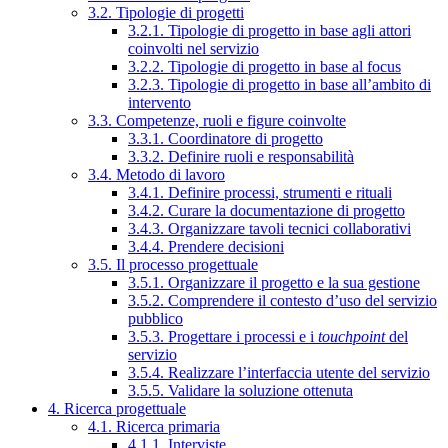
3.2. Tipologie di progetti
3.2.1. Tipologie di progetto in base agli attori
coinvolti nel servizio
3.2.2. Tipologie di progetto in base al focus
3.2.3. Tipologie di progetto in base all’ambito di
intervento
3.3. Competenze, ruoli e figure coinvolte
3.3.1. Coordinatore di progetto
3.3.2. Definire ruoli e responsabilità
3.4. Metodo di lavoro
3.4.1. Definire processi, strumenti e rituali
3.4.2. Curare la documentazione di progetto
3.4.3. Organizzare tavoli tecnici collaborativi
3.4.4. Prendere decisioni
3.5. Il processo progettuale
3.5.1. Organizzare il progetto e la sua gestione
3.5.2. Comprendere il contesto d’uso del servizio
pubblico
3.5.3. Progettare i processi e i
touchpoint
del
servizio
3.5.4. Realizzare l’interfaccia utente del servizio
3.5.5. Validare la soluzione ottenuta
4. Ricerca progettuale
4.1. Ricerca primaria
4.1.1. Interviste