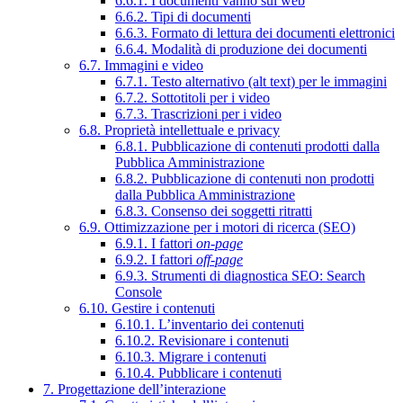
6.6.1. I documenti vanno sul web
6.6.2. Tipi di documenti
6.6.3. Formato di lettura dei documenti elettronici
6.6.4. Modalità di produzione dei documenti
6.7. Immagini e video
6.7.1. Testo alternativo (alt text) per le immagini
6.7.2. Sottotitoli per i video
6.7.3. Trascrizioni per i video
6.8. Proprietà intellettuale e privacy
6.8.1. Pubblicazione di contenuti prodotti dalla
Pubblica Amministrazione
6.8.2. Pubblicazione di contenuti non prodotti
dalla Pubblica Amministrazione
6.8.3. Consenso dei soggetti ritratti
6.9. Ottimizzazione per i motori di ricerca (SEO)
6.9.1. I fattori
on-page
6.9.2. I fattori
off-page
6.9.3. Strumenti di diagnostica SEO: Search
Console
6.10. Gestire i contenuti
6.10.1. L’inventario dei contenuti
6.10.2. Revisionare i contenuti
6.10.3. Migrare i contenuti
6.10.4. Pubblicare i contenuti
7. Progettazione dell’interazione