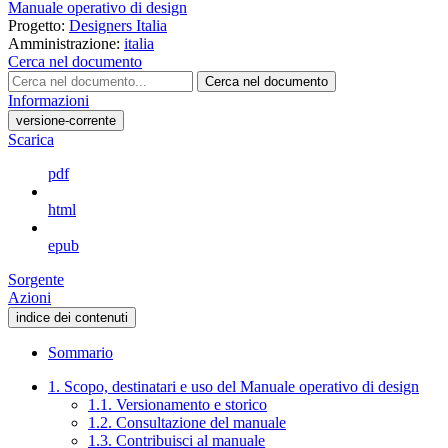
Manuale operativo di design
Progetto:
Designers Italia
Amministrazione:
italia
Cerca nel documento
Cerca nel documento
Informazioni
versione-corrente
Scarica
pdf
html
epub
Sorgente
Azioni
indice dei contenuti
Sommario
1. Scopo, destinatari e uso del Manuale operativo di design
1.1. Versionamento e storico
1.2. Consultazione del manuale
1.3. Contribuisci al manuale