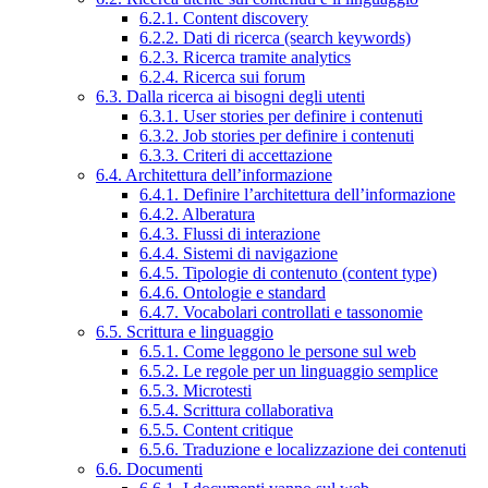
6.2.1. Content discovery
6.2.2. Dati di ricerca (search keywords)
6.2.3. Ricerca tramite analytics
6.2.4. Ricerca sui forum
6.3. Dalla ricerca ai bisogni degli utenti
6.3.1. User stories per definire i contenuti
6.3.2. Job stories per definire i contenuti
6.3.3. Criteri di accettazione
6.4. Architettura dell’informazione
6.4.1. Definire l’architettura dell’informazione
6.4.2. Alberatura
6.4.3. Flussi di interazione
6.4.4. Sistemi di navigazione
6.4.5. Tipologie di contenuto (content type)
6.4.6. Ontologie e standard
6.4.7. Vocabolari controllati e tassonomie
6.5. Scrittura e linguaggio
6.5.1. Come leggono le persone sul web
6.5.2. Le regole per un linguaggio semplice
6.5.3. Microtesti
6.5.4. Scrittura collaborativa
6.5.5. Content critique
6.5.6. Traduzione e localizzazione dei contenuti
6.6. Documenti