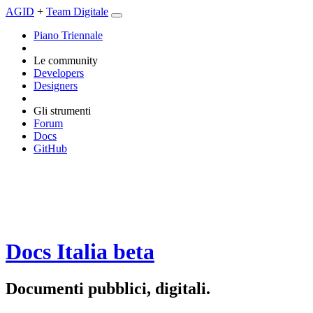
AGID
+
Team Digitale
Piano Triennale
Le community
Developers
Designers
Gli strumenti
Forum
Docs
GitHub
Docs Italia
beta
Documenti pubblici, digitali.