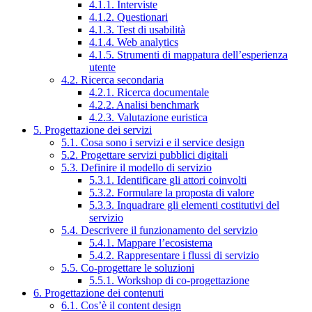
4.1.1. Interviste
4.1.2. Questionari
4.1.3. Test di usabilità
4.1.4. Web analytics
4.1.5. Strumenti di mappatura dell’esperienza
utente
4.2. Ricerca secondaria
4.2.1. Ricerca documentale
4.2.2. Analisi benchmark
4.2.3. Valutazione euristica
5. Progettazione dei servizi
5.1. Cosa sono i servizi e il service design
5.2. Progettare servizi pubblici digitali
5.3. Definire il modello di servizio
5.3.1. Identificare gli attori coinvolti
5.3.2. Formulare la proposta di valore
5.3.3. Inquadrare gli elementi costitutivi del
servizio
5.4. Descrivere il funzionamento del servizio
5.4.1. Mappare l’ecosistema
5.4.2. Rappresentare i flussi di servizio
5.5. Co-progettare le soluzioni
5.5.1. Workshop di co-progettazione
6. Progettazione dei contenuti
6.1. Cos’è il content design