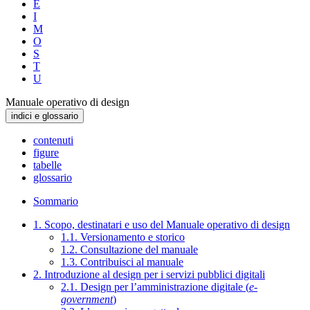
E
I
M
O
S
T
U
Manuale operativo di design
indici e glossario
contenuti
figure
tabelle
glossario
Sommario
1. Scopo, destinatari e uso del Manuale operativo di design
1.1. Versionamento e storico
1.2. Consultazione del manuale
1.3. Contribuisci al manuale
2. Introduzione al design per i servizi pubblici digitali
2.1. Design per l’amministrazione digitale (
e-
government
)