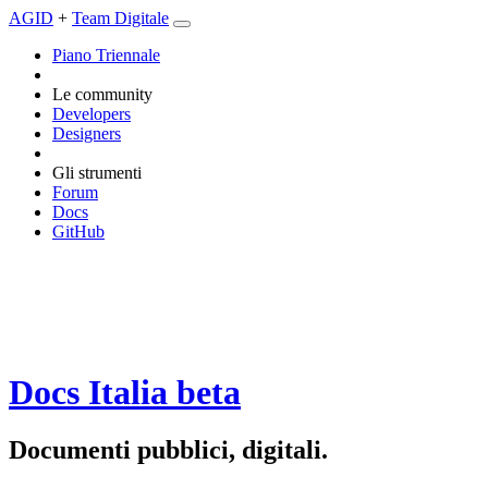
AGID
+
Team Digitale
Piano Triennale
Le community
Developers
Designers
Gli strumenti
Forum
Docs
GitHub
Docs Italia
beta
Documenti pubblici, digitali.