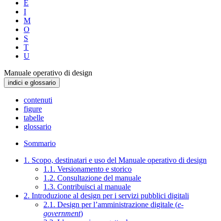
E
I
M
O
S
T
U
Manuale operativo di design
indici e glossario
contenuti
figure
tabelle
glossario
Sommario
1. Scopo, destinatari e uso del Manuale operativo di design
1.1. Versionamento e storico
1.2. Consultazione del manuale
1.3. Contribuisci al manuale
2. Introduzione al design per i servizi pubblici digitali
2.1. Design per l’amministrazione digitale (
e-
government
)