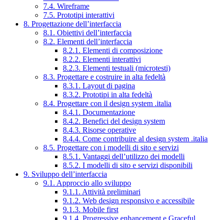
7.4. Wireframe
7.5. Prototipi interattivi
8. Progettazione dell’interfaccia
8.1. Obiettivi dell’interfaccia
8.2. Elementi dell’interfaccia
8.2.1. Elementi di composizione
8.2.2. Elementi interattivi
8.2.3. Elementi testuali (microtesti)
8.3. Progettare e costruire in alta fedeltà
8.3.1. Layout di pagina
8.3.2. Prototipi in alta fedeltà
8.4. Progettare con il design system .italia
8.4.1. Documentazione
8.4.2. Benefici del design system
8.4.3. Risorse operative
8.4.4. Come contribuire al design system .italia
8.5. Progettare con i modelli di sito e servizi
8.5.1. Vantaggi dell’utilizzo dei modelli
8.5.2. I modelli di sito e servizi disponibili
9. Sviluppo dell’interfaccia
9.1. Approccio allo sviluppo
9.1.1. Attività preliminari
9.1.2. Web design responsivo e accessibile
9.1.3. Mobile first
9.1.4. Progressive enhancement e Graceful