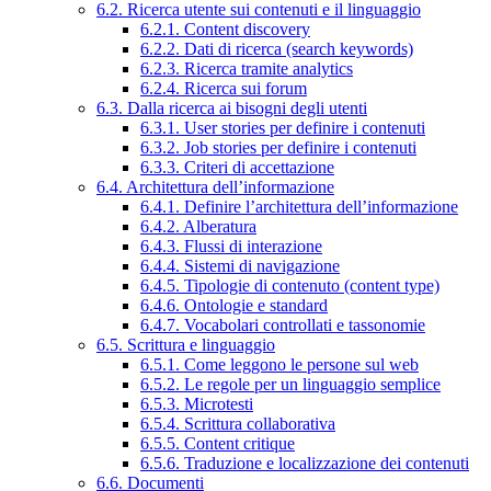
6.2. Ricerca utente sui contenuti e il linguaggio
6.2.1. Content discovery
6.2.2. Dati di ricerca (search keywords)
6.2.3. Ricerca tramite analytics
6.2.4. Ricerca sui forum
6.3. Dalla ricerca ai bisogni degli utenti
6.3.1. User stories per definire i contenuti
6.3.2. Job stories per definire i contenuti
6.3.3. Criteri di accettazione
6.4. Architettura dell’informazione
6.4.1. Definire l’architettura dell’informazione
6.4.2. Alberatura
6.4.3. Flussi di interazione
6.4.4. Sistemi di navigazione
6.4.5. Tipologie di contenuto (content type)
6.4.6. Ontologie e standard
6.4.7. Vocabolari controllati e tassonomie
6.5. Scrittura e linguaggio
6.5.1. Come leggono le persone sul web
6.5.2. Le regole per un linguaggio semplice
6.5.3. Microtesti
6.5.4. Scrittura collaborativa
6.5.5. Content critique
6.5.6. Traduzione e localizzazione dei contenuti
6.6. Documenti