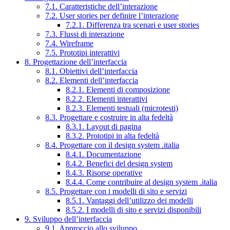
7.1. Caratteristiche dell’interazione
7.2. User stories per definire l’interazione
7.2.1. Differenza tra scenari e user stories
7.3. Flussi di interazione
7.4. Wireframe
7.5. Prototipi interattivi
8. Progettazione dell’interfaccia
8.1. Obiettivi dell’interfaccia
8.2. Elementi dell’interfaccia
8.2.1. Elementi di composizione
8.2.2. Elementi interattivi
8.2.3. Elementi testuali (microtesti)
8.3. Progettare e costruire in alta fedeltà
8.3.1. Layout di pagina
8.3.2. Prototipi in alta fedeltà
8.4. Progettare con il design system .italia
8.4.1. Documentazione
8.4.2. Benefici del design system
8.4.3. Risorse operative
8.4.4. Come contribuire al design system .italia
8.5. Progettare con i modelli di sito e servizi
8.5.1. Vantaggi dell’utilizzo dei modelli
8.5.2. I modelli di sito e servizi disponibili
9. Sviluppo dell’interfaccia
9.1. Approccio allo sviluppo