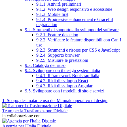
9.1.1. Attività preliminari
9.1.2. Web design responsivo e accessibile
9.1.3. Mobile first
9.1.4. Progressive enhancement e Graceful
degradation
9.2. Strumenti di supporto allo sviluppo del software
9.2.1. Feature detection
9.2.2. Verificare le feature disponibili con Can I
use
9.2.3. Strumenti e risorse per CSS e JavaScript
9.2.4. Supporto browser
9.2.5. Misurare le prestazioni
9.3. Catalogo del riuso
9.4. Sviluppare con il design system .italia
9.4.1. Il framework Bootstrap Italia
9.4.2. Il kit di sviluppo React
9.4.3. Il kit di sviluppo Angular
9.5. Sviluppare con i modelli di sito e servizi
1. Scopo, destinatari e uso del Manuale operativo di design
Team per la Trasformazione Digitale
in collaborazione con
Agenzia per l'Italia Digitale