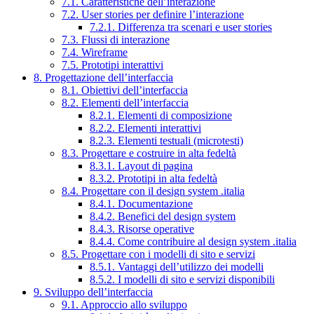
7.1. Caratteristiche dell’interazione
7.2. User stories per definire l’interazione
7.2.1. Differenza tra scenari e user stories
7.3. Flussi di interazione
7.4. Wireframe
7.5. Prototipi interattivi
8. Progettazione dell’interfaccia
8.1. Obiettivi dell’interfaccia
8.2. Elementi dell’interfaccia
8.2.1. Elementi di composizione
8.2.2. Elementi interattivi
8.2.3. Elementi testuali (microtesti)
8.3. Progettare e costruire in alta fedeltà
8.3.1. Layout di pagina
8.3.2. Prototipi in alta fedeltà
8.4. Progettare con il design system .italia
8.4.1. Documentazione
8.4.2. Benefici del design system
8.4.3. Risorse operative
8.4.4. Come contribuire al design system .italia
8.5. Progettare con i modelli di sito e servizi
8.5.1. Vantaggi dell’utilizzo dei modelli
8.5.2. I modelli di sito e servizi disponibili
9. Sviluppo dell’interfaccia
9.1. Approccio allo sviluppo