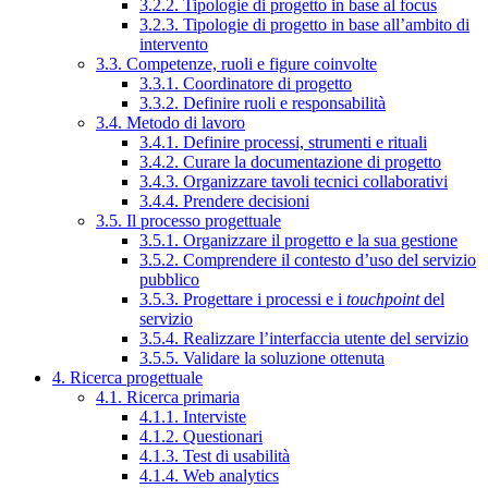
3.2.2. Tipologie di progetto in base al focus
3.2.3. Tipologie di progetto in base all’ambito di
intervento
3.3. Competenze, ruoli e figure coinvolte
3.3.1. Coordinatore di progetto
3.3.2. Definire ruoli e responsabilità
3.4. Metodo di lavoro
3.4.1. Definire processi, strumenti e rituali
3.4.2. Curare la documentazione di progetto
3.4.3. Organizzare tavoli tecnici collaborativi
3.4.4. Prendere decisioni
3.5. Il processo progettuale
3.5.1. Organizzare il progetto e la sua gestione
3.5.2. Comprendere il contesto d’uso del servizio
pubblico
3.5.3. Progettare i processi e i
touchpoint
del
servizio
3.5.4. Realizzare l’interfaccia utente del servizio
3.5.5. Validare la soluzione ottenuta
4. Ricerca progettuale
4.1. Ricerca primaria
4.1.1. Interviste
4.1.2. Questionari
4.1.3. Test di usabilità
4.1.4. Web analytics