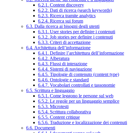
6.2.1. Content discovery
6.2.2. Dati di ricerca (search keywords)
6.2.3. Ricerca tramite analytics
6.2.4. Ricerca sui forum
6.3. Dalla ricerca ai bisogni degli utenti
6.3.1. User stories per definire i contenuti
6.3.2. Job stories per definire i contenuti
6.3.3. Criteri di accettazione
6.4. Architettura dell’informazione
6.4.1. Definire l’architettura dell’informazione
6.4.2. Alberatura
6.4.3. Flussi di interazione
6.4.4. Sistemi di navigazione
6.4.5. Tipologie di contenuto (content type)
6.4.6. Ontologie e standard
6.4.7. Vocabolari controllati e tassonomie
6.5. Scrittura e linguaggio
6.5.1. Come leggono le persone sul web
6.5.2. Le regole per un linguaggio semplice
6.5.3. Microtesti
6.5.4. Scrittura collaborativa
6.5.5. Content critique
6.5.6. Traduzione e localizzazione dei contenuti
6.6. Documenti