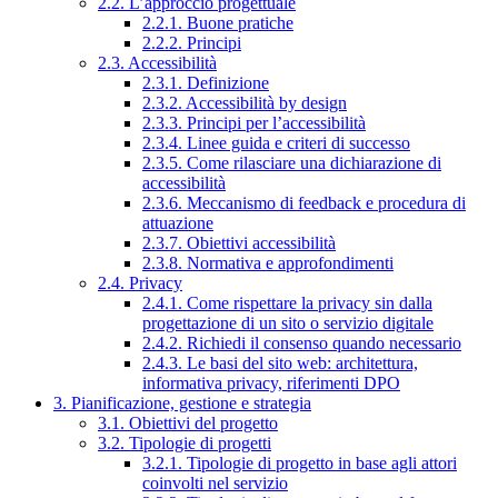
2.2. L’approccio progettuale
2.2.1. Buone pratiche
2.2.2. Principi
2.3. Accessibilità
2.3.1. Definizione
2.3.2. Accessibilità by design
2.3.3. Principi per l’accessibilità
2.3.4. Linee guida e criteri di successo
2.3.5. Come rilasciare una dichiarazione di
accessibilità
2.3.6. Meccanismo di feedback e procedura di
attuazione
2.3.7. Obiettivi accessibilità
2.3.8. Normativa e approfondimenti
2.4. Privacy
2.4.1. Come rispettare la privacy sin dalla
progettazione di un sito o servizio digitale
2.4.2. Richiedi il consenso quando necessario
2.4.3. Le basi del sito web: architettura,
informativa privacy, riferimenti DPO
3. Pianificazione, gestione e strategia
3.1. Obiettivi del progetto
3.2. Tipologie di progetti
3.2.1. Tipologie di progetto in base agli attori
coinvolti nel servizio