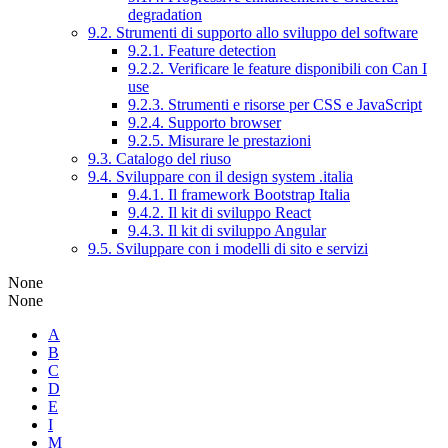
degradation
9.2. Strumenti di supporto allo sviluppo del software
9.2.1. Feature detection
9.2.2. Verificare le feature disponibili con Can I
use
9.2.3. Strumenti e risorse per CSS e JavaScript
9.2.4. Supporto browser
9.2.5. Misurare le prestazioni
9.3. Catalogo del riuso
9.4. Sviluppare con il design system .italia
9.4.1. Il framework Bootstrap Italia
9.4.2. Il kit di sviluppo React
9.4.3. Il kit di sviluppo Angular
9.5. Sviluppare con i modelli di sito e servizi
None
None
A
B
C
D
E
I
M