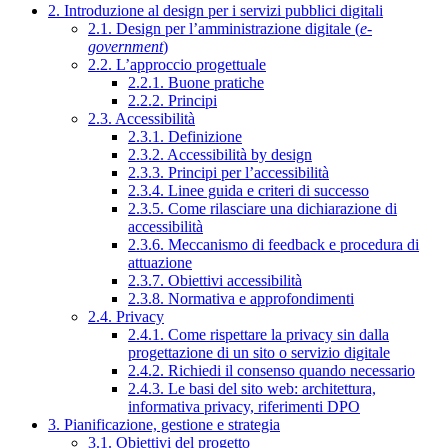
2. Introduzione al design per i servizi pubblici digitali
2.1. Design per l’amministrazione digitale (
e-
government
)
2.2. L’approccio progettuale
2.2.1. Buone pratiche
2.2.2. Principi
2.3. Accessibilità
2.3.1. Definizione
2.3.2. Accessibilità by design
2.3.3. Principi per l’accessibilità
2.3.4. Linee guida e criteri di successo
2.3.5. Come rilasciare una dichiarazione di
accessibilità
2.3.6. Meccanismo di feedback e procedura di
attuazione
2.3.7. Obiettivi accessibilità
2.3.8. Normativa e approfondimenti
2.4. Privacy
2.4.1. Come rispettare la privacy sin dalla
progettazione di un sito o servizio digitale
2.4.2. Richiedi il consenso quando necessario
2.4.3. Le basi del sito web: architettura,
informativa privacy, riferimenti DPO
3. Pianificazione, gestione e strategia
3.1. Obiettivi del progetto