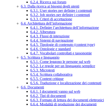
6.2.4. Ricerca sui forum
6.3. Dalla ricerca ai bisogni degli utenti
6.3.1. User stories per definire i contenuti
6.3.2. Job stories per definire i contenuti
6.3.3. Criteri di accettazione
6.4. Architettura dell’informazione
6.4.1. Definire l’architettura dell’informazione
6.4.2. Alberatura
6.4.3. Flussi di interazione
6.4.4. Sistemi di navigazione
6.4.5. Tipologie di contenuto (content type)
6.4.6. Ontologie e standard
6.4.7. Vocabolari controllati e tassonomie
6.5. Scrittura e linguaggio
6.5.1. Come leggono le persone sul web
6.5.2. Le regole per un linguaggio semplice
6.5.3. Microtesti
6.5.4. Scrittura collaborativa
6.5.5. Content critique
6.5.6. Traduzione e localizzazione dei contenuti
6.6. Documenti
6.6.1. I documenti vanno sul web
6.6.2. Tipi di documenti
6.6.3. Formato di lettura dei documenti elettronici
6.6.4. Modalità di produzione dei documenti