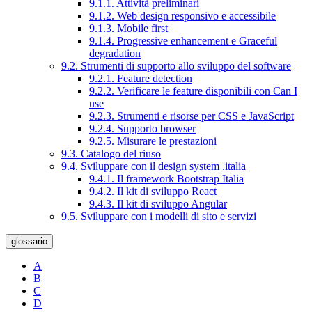
9.1.1. Attività preliminari
9.1.2. Web design responsivo e accessibile
9.1.3. Mobile first
9.1.4. Progressive enhancement e Graceful
degradation
9.2. Strumenti di supporto allo sviluppo del software
9.2.1. Feature detection
9.2.2. Verificare le feature disponibili con Can I
use
9.2.3. Strumenti e risorse per CSS e JavaScript
9.2.4. Supporto browser
9.2.5. Misurare le prestazioni
9.3. Catalogo del riuso
9.4. Sviluppare con il design system .italia
9.4.1. Il framework Bootstrap Italia
9.4.2. Il kit di sviluppo React
9.4.3. Il kit di sviluppo Angular
9.5. Sviluppare con i modelli di sito e servizi
glossario
A
B
C
D