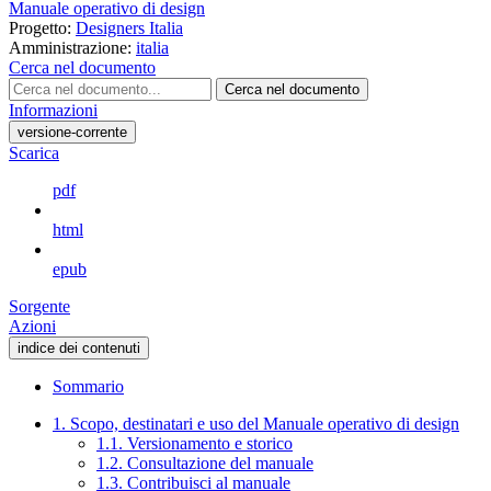
Manuale operativo di design
Progetto:
Designers Italia
Amministrazione:
italia
Cerca nel documento
Cerca nel documento
Informazioni
versione-corrente
Scarica
pdf
html
epub
Sorgente
Azioni
indice dei contenuti
Sommario
1. Scopo, destinatari e uso del Manuale operativo di design
1.1. Versionamento e storico
1.2. Consultazione del manuale
1.3. Contribuisci al manuale