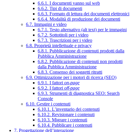
6.6.1. I documenti vanno sul web
6.6.2. Tipi di documenti
6.6.3. Formato di lettura dei documenti elettronici
6.6.4. Modalità di produzione dei documenti
6.7. Immagini e video
6.7.1. Testo alternativo (alt text) per le immagini
6.7.2. Sottotitoli per i video
6.7.3. Trascrizioni per i video
6.8. Proprietà intellettuale e privacy
6.8.1. Pubblicazione di contenuti prodotti dalla
Pubblica Amministrazione
6.8.2. Pubblicazione di contenuti non prodotti
dalla Pubblica Amministrazione
6.8.3. Consenso dei soggetti ritratti
6.9. Ottimizzazione per i motori di ricerca (SEO)
6.9.1. I fattori
on-page
6.9.2. I fattori
off-page
6.9.3. Strumenti di diagnostica SEO: Search
Console
6.10. Gestire i contenuti
6.10.1. L’inventario dei contenuti
6.10.2. Revisionare i contenuti
6.10.3. Migrare i contenuti
6.10.4. Pubblicare i contenuti
7. Progettazione dell’interazione