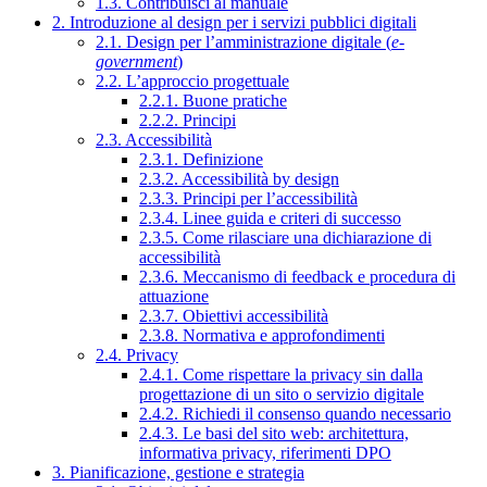
1.3. Contribuisci al manuale
2. Introduzione al design per i servizi pubblici digitali
2.1. Design per l’amministrazione digitale (
e-
government
)
2.2. L’approccio progettuale
2.2.1. Buone pratiche
2.2.2. Principi
2.3. Accessibilità
2.3.1. Definizione
2.3.2. Accessibilità by design
2.3.3. Principi per l’accessibilità
2.3.4. Linee guida e criteri di successo
2.3.5. Come rilasciare una dichiarazione di
accessibilità
2.3.6. Meccanismo di feedback e procedura di
attuazione
2.3.7. Obiettivi accessibilità
2.3.8. Normativa e approfondimenti
2.4. Privacy
2.4.1. Come rispettare la privacy sin dalla
progettazione di un sito o servizio digitale
2.4.2. Richiedi il consenso quando necessario
2.4.3. Le basi del sito web: architettura,
informativa privacy, riferimenti DPO
3. Pianificazione, gestione e strategia