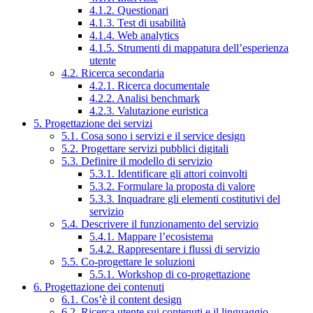
4.1.2. Questionari
4.1.3. Test di usabilità
4.1.4. Web analytics
4.1.5. Strumenti di mappatura dell’esperienza
utente
4.2. Ricerca secondaria
4.2.1. Ricerca documentale
4.2.2. Analisi benchmark
4.2.3. Valutazione euristica
5. Progettazione dei servizi
5.1. Cosa sono i servizi e il service design
5.2. Progettare servizi pubblici digitali
5.3. Definire il modello di servizio
5.3.1. Identificare gli attori coinvolti
5.3.2. Formulare la proposta di valore
5.3.3. Inquadrare gli elementi costitutivi del
servizio
5.4. Descrivere il funzionamento del servizio
5.4.1. Mappare l’ecosistema
5.4.2. Rappresentare i flussi di servizio
5.5. Co-progettare le soluzioni
5.5.1. Workshop di co-progettazione
6. Progettazione dei contenuti
6.1. Cos’è il content design
6.2. Ricerca utente sui contenuti e il linguaggio