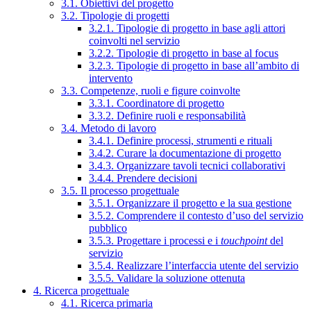
3.1. Obiettivi del progetto
3.2. Tipologie di progetti
3.2.1. Tipologie di progetto in base agli attori
coinvolti nel servizio
3.2.2. Tipologie di progetto in base al focus
3.2.3. Tipologie di progetto in base all’ambito di
intervento
3.3. Competenze, ruoli e figure coinvolte
3.3.1. Coordinatore di progetto
3.3.2. Definire ruoli e responsabilità
3.4. Metodo di lavoro
3.4.1. Definire processi, strumenti e rituali
3.4.2. Curare la documentazione di progetto
3.4.3. Organizzare tavoli tecnici collaborativi
3.4.4. Prendere decisioni
3.5. Il processo progettuale
3.5.1. Organizzare il progetto e la sua gestione
3.5.2. Comprendere il contesto d’uso del servizio
pubblico
3.5.3. Progettare i processi e i
touchpoint
del
servizio
3.5.4. Realizzare l’interfaccia utente del servizio
3.5.5. Validare la soluzione ottenuta
4. Ricerca progettuale
4.1. Ricerca primaria