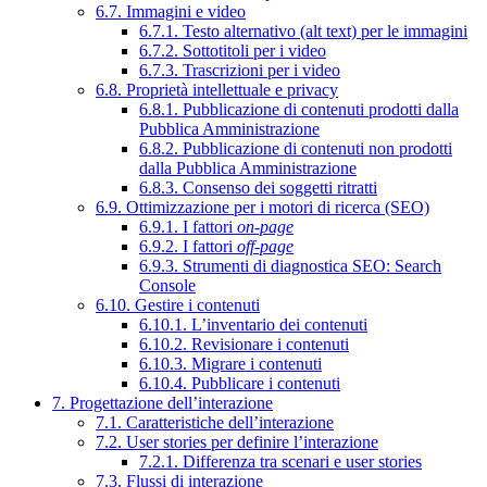
6.7. Immagini e video
6.7.1. Testo alternativo (alt text) per le immagini
6.7.2. Sottotitoli per i video
6.7.3. Trascrizioni per i video
6.8. Proprietà intellettuale e privacy
6.8.1. Pubblicazione di contenuti prodotti dalla
Pubblica Amministrazione
6.8.2. Pubblicazione di contenuti non prodotti
dalla Pubblica Amministrazione
6.8.3. Consenso dei soggetti ritratti
6.9. Ottimizzazione per i motori di ricerca (SEO)
6.9.1. I fattori
on-page
6.9.2. I fattori
off-page
6.9.3. Strumenti di diagnostica SEO: Search
Console
6.10. Gestire i contenuti
6.10.1. L’inventario dei contenuti
6.10.2. Revisionare i contenuti
6.10.3. Migrare i contenuti
6.10.4. Pubblicare i contenuti
7. Progettazione dell’interazione
7.1. Caratteristiche dell’interazione
7.2. User stories per definire l’interazione
7.2.1. Differenza tra scenari e user stories
7.3. Flussi di interazione