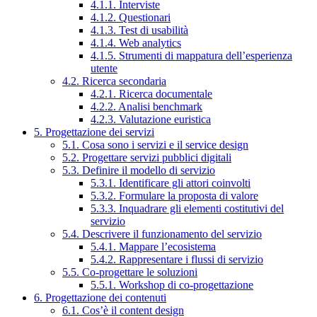
4.1.1. Interviste
4.1.2. Questionari
4.1.3. Test di usabilità
4.1.4. Web analytics
4.1.5. Strumenti di mappatura dell’esperienza
utente
4.2. Ricerca secondaria
4.2.1. Ricerca documentale
4.2.2. Analisi benchmark
4.2.3. Valutazione euristica
5. Progettazione dei servizi
5.1. Cosa sono i servizi e il service design
5.2. Progettare servizi pubblici digitali
5.3. Definire il modello di servizio
5.3.1. Identificare gli attori coinvolti
5.3.2. Formulare la proposta di valore
5.3.3. Inquadrare gli elementi costitutivi del
servizio
5.4. Descrivere il funzionamento del servizio
5.4.1. Mappare l’ecosistema
5.4.2. Rappresentare i flussi di servizio
5.5. Co-progettare le soluzioni
5.5.1. Workshop di co-progettazione
6. Progettazione dei contenuti
6.1. Cos’è il content design