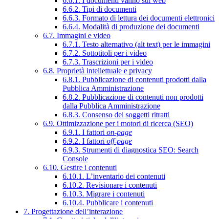
6.6.1. I documenti vanno sul web
6.6.2. Tipi di documenti
6.6.3. Formato di lettura dei documenti elettronici
6.6.4. Modalità di produzione dei documenti
6.7. Immagini e video
6.7.1. Testo alternativo (alt text) per le immagini
6.7.2. Sottotitoli per i video
6.7.3. Trascrizioni per i video
6.8. Proprietà intellettuale e privacy
6.8.1. Pubblicazione di contenuti prodotti dalla
Pubblica Amministrazione
6.8.2. Pubblicazione di contenuti non prodotti
dalla Pubblica Amministrazione
6.8.3. Consenso dei soggetti ritratti
6.9. Ottimizzazione per i motori di ricerca (SEO)
6.9.1. I fattori
on-page
6.9.2. I fattori
off-page
6.9.3. Strumenti di diagnostica SEO: Search
Console
6.10. Gestire i contenuti
6.10.1. L’inventario dei contenuti
6.10.2. Revisionare i contenuti
6.10.3. Migrare i contenuti
6.10.4. Pubblicare i contenuti
7. Progettazione dell’interazione