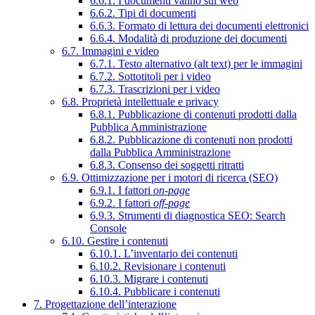
6.6.1. I documenti vanno sul web
6.6.2. Tipi di documenti
6.6.3. Formato di lettura dei documenti elettronici
6.6.4. Modalità di produzione dei documenti
6.7. Immagini e video
6.7.1. Testo alternativo (alt text) per le immagini
6.7.2. Sottotitoli per i video
6.7.3. Trascrizioni per i video
6.8. Proprietà intellettuale e privacy
6.8.1. Pubblicazione di contenuti prodotti dalla
Pubblica Amministrazione
6.8.2. Pubblicazione di contenuti non prodotti
dalla Pubblica Amministrazione
6.8.3. Consenso dei soggetti ritratti
6.9. Ottimizzazione per i motori di ricerca (SEO)
6.9.1. I fattori
on-page
6.9.2. I fattori
off-page
6.9.3. Strumenti di diagnostica SEO: Search
Console
6.10. Gestire i contenuti
6.10.1. L’inventario dei contenuti
6.10.2. Revisionare i contenuti
6.10.3. Migrare i contenuti
6.10.4. Pubblicare i contenuti
7. Progettazione dell’interazione