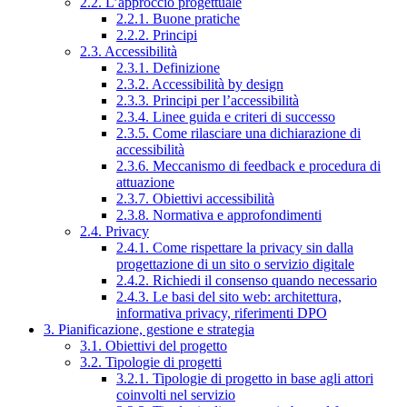
2.2. L’approccio progettuale
2.2.1. Buone pratiche
2.2.2. Principi
2.3. Accessibilità
2.3.1. Definizione
2.3.2. Accessibilità by design
2.3.3. Principi per l’accessibilità
2.3.4. Linee guida e criteri di successo
2.3.5. Come rilasciare una dichiarazione di
accessibilità
2.3.6. Meccanismo di feedback e procedura di
attuazione
2.3.7. Obiettivi accessibilità
2.3.8. Normativa e approfondimenti
2.4. Privacy
2.4.1. Come rispettare la privacy sin dalla
progettazione di un sito o servizio digitale
2.4.2. Richiedi il consenso quando necessario
2.4.3. Le basi del sito web: architettura,
informativa privacy, riferimenti DPO
3. Pianificazione, gestione e strategia
3.1. Obiettivi del progetto
3.2. Tipologie di progetti
3.2.1. Tipologie di progetto in base agli attori
coinvolti nel servizio