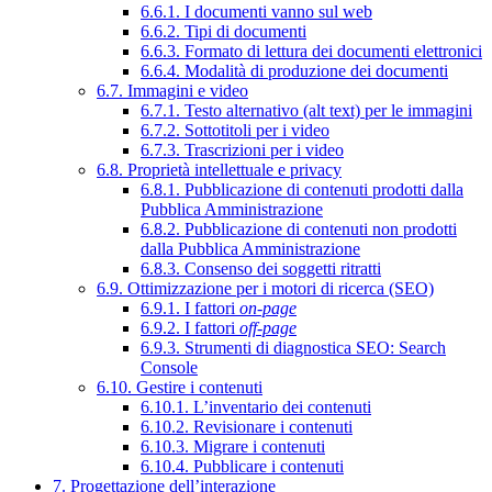
6.6.1. I documenti vanno sul web
6.6.2. Tipi di documenti
6.6.3. Formato di lettura dei documenti elettronici
6.6.4. Modalità di produzione dei documenti
6.7. Immagini e video
6.7.1. Testo alternativo (alt text) per le immagini
6.7.2. Sottotitoli per i video
6.7.3. Trascrizioni per i video
6.8. Proprietà intellettuale e privacy
6.8.1. Pubblicazione di contenuti prodotti dalla
Pubblica Amministrazione
6.8.2. Pubblicazione di contenuti non prodotti
dalla Pubblica Amministrazione
6.8.3. Consenso dei soggetti ritratti
6.9. Ottimizzazione per i motori di ricerca (SEO)
6.9.1. I fattori
on-page
6.9.2. I fattori
off-page
6.9.3. Strumenti di diagnostica SEO: Search
Console
6.10. Gestire i contenuti
6.10.1. L’inventario dei contenuti
6.10.2. Revisionare i contenuti
6.10.3. Migrare i contenuti
6.10.4. Pubblicare i contenuti
7. Progettazione dell’interazione