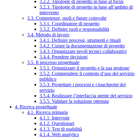
3.2.2. Tipologie di progetto in base al focus
3.2.3. Tipologie di progetto in base all’ambito di
intervento
3.3. Competenze, ruoli e figure coinvolte
3.3.1. Coordinatore di progetto
3.3.2. Definire ruoli e responsabilità
3.4. Metodo di lavoro
3.4.1. Definire processi, strumenti e rituali
3.4.2. Curare la documentazione di progetto
3.4.3. Organizzare tavoli tecnici collaborativi
3.4.4. Prendere decisioni
3.5. Il processo progettuale
3.5.1. Organizzare il progetto e la sua gestione
3.5.2. Comprendere il contesto d’uso del servizio
pubblico
3.5.3. Progettare i processi e i
touchpoint
del
servizio
3.5.4. Realizzare l’interfaccia utente del servizio
3.5.5. Validare la soluzione ottenuta
4. Ricerca progettuale
4.1. Ricerca primaria
4.1.1. Interviste
4.1.2. Questionari
4.1.3. Test di usabilità
4.1.4. Web analytics