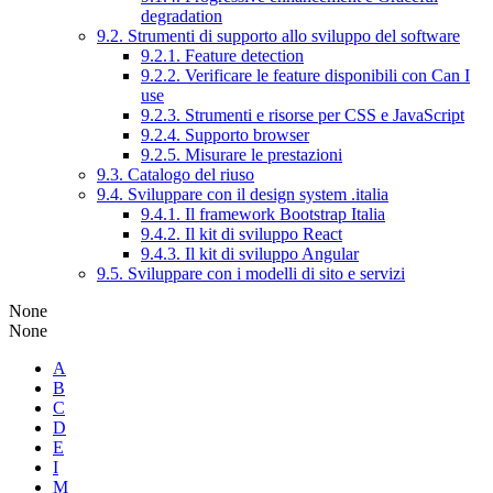
degradation
9.2. Strumenti di supporto allo sviluppo del software
9.2.1. Feature detection
9.2.2. Verificare le feature disponibili con Can I
use
9.2.3. Strumenti e risorse per CSS e JavaScript
9.2.4. Supporto browser
9.2.5. Misurare le prestazioni
9.3. Catalogo del riuso
9.4. Sviluppare con il design system .italia
9.4.1. Il framework Bootstrap Italia
9.4.2. Il kit di sviluppo React
9.4.3. Il kit di sviluppo Angular
9.5. Sviluppare con i modelli di sito e servizi
None
None
A
B
C
D
E
I
M