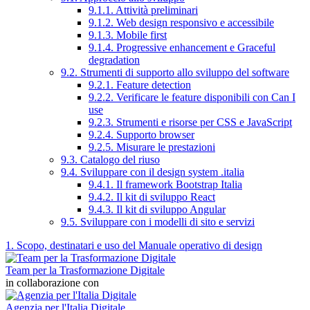
9.1.1. Attività preliminari
9.1.2. Web design responsivo e accessibile
9.1.3. Mobile first
9.1.4. Progressive enhancement e Graceful
degradation
9.2. Strumenti di supporto allo sviluppo del software
9.2.1. Feature detection
9.2.2. Verificare le feature disponibili con Can I
use
9.2.3. Strumenti e risorse per CSS e JavaScript
9.2.4. Supporto browser
9.2.5. Misurare le prestazioni
9.3. Catalogo del riuso
9.4. Sviluppare con il design system .italia
9.4.1. Il framework Bootstrap Italia
9.4.2. Il kit di sviluppo React
9.4.3. Il kit di sviluppo Angular
9.5. Sviluppare con i modelli di sito e servizi
1. Scopo, destinatari e uso del Manuale operativo di design
Team per la Trasformazione Digitale
in collaborazione con
Agenzia per l'Italia Digitale