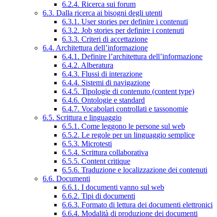
6.2.4. Ricerca sui forum
6.3. Dalla ricerca ai bisogni degli utenti
6.3.1. User stories per definire i contenuti
6.3.2. Job stories per definire i contenuti
6.3.3. Criteri di accettazione
6.4. Architettura dell’informazione
6.4.1. Definire l’architettura dell’informazione
6.4.2. Alberatura
6.4.3. Flussi di interazione
6.4.4. Sistemi di navigazione
6.4.5. Tipologie di contenuto (content type)
6.4.6. Ontologie e standard
6.4.7. Vocabolari controllati e tassonomie
6.5. Scrittura e linguaggio
6.5.1. Come leggono le persone sul web
6.5.2. Le regole per un linguaggio semplice
6.5.3. Microtesti
6.5.4. Scrittura collaborativa
6.5.5. Content critique
6.5.6. Traduzione e localizzazione dei contenuti
6.6. Documenti
6.6.1. I documenti vanno sul web
6.6.2. Tipi di documenti
6.6.3. Formato di lettura dei documenti elettronici
6.6.4. Modalità di produzione dei documenti