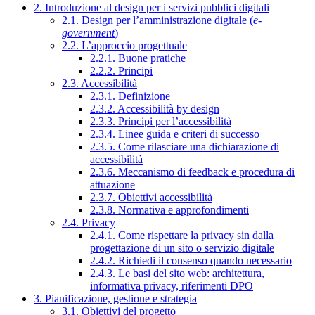
2. Introduzione al design per i servizi pubblici digitali
2.1. Design per l’amministrazione digitale (
e-
government
)
2.2. L’approccio progettuale
2.2.1. Buone pratiche
2.2.2. Principi
2.3. Accessibilità
2.3.1. Definizione
2.3.2. Accessibilità by design
2.3.3. Principi per l’accessibilità
2.3.4. Linee guida e criteri di successo
2.3.5. Come rilasciare una dichiarazione di
accessibilità
2.3.6. Meccanismo di feedback e procedura di
attuazione
2.3.7. Obiettivi accessibilità
2.3.8. Normativa e approfondimenti
2.4. Privacy
2.4.1. Come rispettare la privacy sin dalla
progettazione di un sito o servizio digitale
2.4.2. Richiedi il consenso quando necessario
2.4.3. Le basi del sito web: architettura,
informativa privacy, riferimenti DPO
3. Pianificazione, gestione e strategia
3.1. Obiettivi del progetto