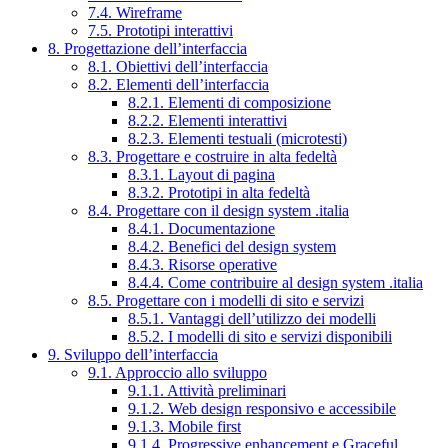
7.4. Wireframe
7.5. Prototipi interattivi
8. Progettazione dell’interfaccia
8.1. Obiettivi dell’interfaccia
8.2. Elementi dell’interfaccia
8.2.1. Elementi di composizione
8.2.2. Elementi interattivi
8.2.3. Elementi testuali (microtesti)
8.3. Progettare e costruire in alta fedeltà
8.3.1. Layout di pagina
8.3.2. Prototipi in alta fedeltà
8.4. Progettare con il design system .italia
8.4.1. Documentazione
8.4.2. Benefici del design system
8.4.3. Risorse operative
8.4.4. Come contribuire al design system .italia
8.5. Progettare con i modelli di sito e servizi
8.5.1. Vantaggi dell’utilizzo dei modelli
8.5.2. I modelli di sito e servizi disponibili
9. Sviluppo dell’interfaccia
9.1. Approccio allo sviluppo
9.1.1. Attività preliminari
9.1.2. Web design responsivo e accessibile
9.1.3. Mobile first
9.1.4. Progressive enhancement e Graceful