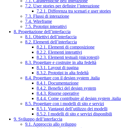
7.1. Caratteristiche dell’interazione
7.2. User stories per definire l’interazione
7.2.1. Differenza tra scenari e user stories
7.3. Flussi di interazione
7.4. Wireframe
7.5. Prototipi interattivi
8. Progettazione dell’interfaccia
8.1. Obiettivi dell’interfaccia
8.2. Elementi dell’interfaccia
8.2.1. Elementi di composizione
8.2.2. Elementi interattivi
8.2.3. Elementi testuali (microtesti)
8.3. Progettare e costruire in alta fedeltà
8.3.1. Layout di pagina
8.3.2. Prototipi in alta fedeltà
8.4. Progettare con il design system .italia
8.4.1. Documentazione
8.4.2. Benefici del design system
8.4.3. Risorse operative
8.4.4. Come contribuire al design system .italia
8.5. Progettare con i modelli di sito e servizi
8.5.1. Vantaggi dell’utilizzo dei modelli
8.5.2. I modelli di sito e servizi disponibili
9. Sviluppo dell’interfaccia
9.1. Approccio allo sviluppo