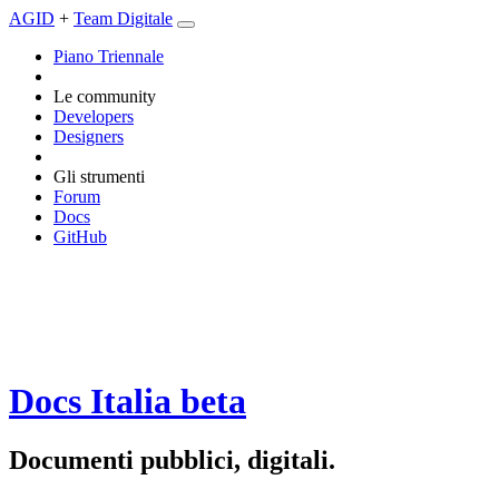
AGID
+
Team Digitale
Piano Triennale
Le community
Developers
Designers
Gli strumenti
Forum
Docs
GitHub
Docs Italia
beta
Documenti pubblici, digitali.