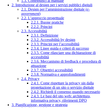
1.3. Contribuisci al manuale
2. Introduzione al design per i servizi pubblici digitali
2.1. Design per l’amministrazione digitale (
e-
government
)
2.2. L’approccio progettuale
2.2.1. Buone pratiche
2.2.2. Principi
2.3. Accessibilità
2.3.1. Definizione
2.3.2. Accessibilità by design
2.3.3. Principi per l’accessibilità
2.3.4. Linee guida e criteri di successo
2.3.5. Come rilasciare una dichiarazione di
accessibilità
2.3.6. Meccanismo di feedback e procedura di
attuazione
2.3.7. Obiettivi accessibilità
2.3.8. Normativa e approfondimenti
2.4. Privacy
2.4.1. Come rispettare la privacy sin dalla
progettazione di un sito o servizio digitale
2.4.2. Richiedi il consenso quando necessario
2.4.3. Le basi del sito web: architettura,
informativa privacy, riferimenti DPO
3. Pianificazione, gestione e strategia