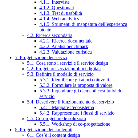
4.1.1. Interviste
4.1.2. Questionari
4.1.3. Test di usabilità
4.1.4. Web analytics
4.1.5. Strumenti di mappatura dell’esperienza
utente
4.2. Ricerca secondaria
4.2.1. Ricerca documentale
4.2.2. Analisi benchmark
4.2.3. Valutazione euristica
5. Progettazione dei servizi
5.1. Cosa sono i servizi e il service design
5.2. Progettare servizi pubblici digitali
5.3. Definire il modello di servizio
5.3.1. Identificare gli attori coinvolti
5.3.2. Formulare la proposta di valore
5.3.3. Inquadrare gli elementi costitutivi del
servizio
5.4. Descrivere il funzionamento del servizio
5.4.1. Mappare l’ecosistema
5.4.2. Rappresentare i flussi di servizio
5.5. Co-progettare le soluzioni
5.5.1. Workshop di co-progettazione
6. Progettazione dei contenuti
6.1. Cos’è il content design