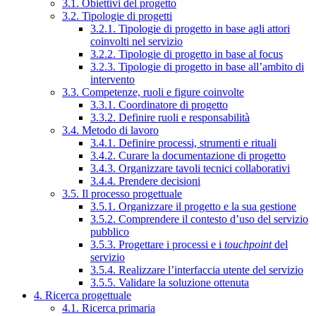
3.1. Obiettivi del progetto
3.2. Tipologie di progetti
3.2.1. Tipologie di progetto in base agli attori
coinvolti nel servizio
3.2.2. Tipologie di progetto in base al focus
3.2.3. Tipologie di progetto in base all’ambito di
intervento
3.3. Competenze, ruoli e figure coinvolte
3.3.1. Coordinatore di progetto
3.3.2. Definire ruoli e responsabilità
3.4. Metodo di lavoro
3.4.1. Definire processi, strumenti e rituali
3.4.2. Curare la documentazione di progetto
3.4.3. Organizzare tavoli tecnici collaborativi
3.4.4. Prendere decisioni
3.5. Il processo progettuale
3.5.1. Organizzare il progetto e la sua gestione
3.5.2. Comprendere il contesto d’uso del servizio
pubblico
3.5.3. Progettare i processi e i
touchpoint
del
servizio
3.5.4. Realizzare l’interfaccia utente del servizio
3.5.5. Validare la soluzione ottenuta
4. Ricerca progettuale
4.1. Ricerca primaria