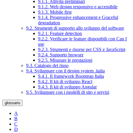
9.1.1. Attività preliminari
9.1.2. Web design responsivo e accessibile
9.1.3. Mobile first
9.1.4. Progressive enhancement e Graceful
degradation
9.2. Strumenti di supporto allo sviluppo del software
9.2.1. Feature detection
9.2.2. Verificare le feature disponibili con Can I
use
9.2.3. Strumenti e risorse per CSS e JavaScript
9.2.4. Supporto browser
9.2.5. Misurare le prestazioni
9.3. Catalogo del riuso
9.4. Sviluppare con il design system .italia
9.4.1. Il framework Bootstrap Italia
9.4.2. Il kit di sviluppo React
9.4.3. Il kit di sviluppo Angular
9.5. Sviluppare con i modelli di sito e servizi
glossario
A
B
C
D