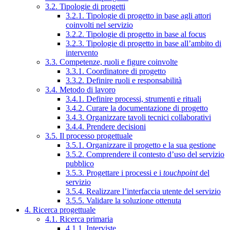
3.2. Tipologie di progetti
3.2.1. Tipologie di progetto in base agli attori
coinvolti nel servizio
3.2.2. Tipologie di progetto in base al focus
3.2.3. Tipologie di progetto in base all’ambito di
intervento
3.3. Competenze, ruoli e figure coinvolte
3.3.1. Coordinatore di progetto
3.3.2. Definire ruoli e responsabilità
3.4. Metodo di lavoro
3.4.1. Definire processi, strumenti e rituali
3.4.2. Curare la documentazione di progetto
3.4.3. Organizzare tavoli tecnici collaborativi
3.4.4. Prendere decisioni
3.5. Il processo progettuale
3.5.1. Organizzare il progetto e la sua gestione
3.5.2. Comprendere il contesto d’uso del servizio
pubblico
3.5.3. Progettare i processi e i
touchpoint
del
servizio
3.5.4. Realizzare l’interfaccia utente del servizio
3.5.5. Validare la soluzione ottenuta
4. Ricerca progettuale
4.1. Ricerca primaria
4.1.1. Interviste