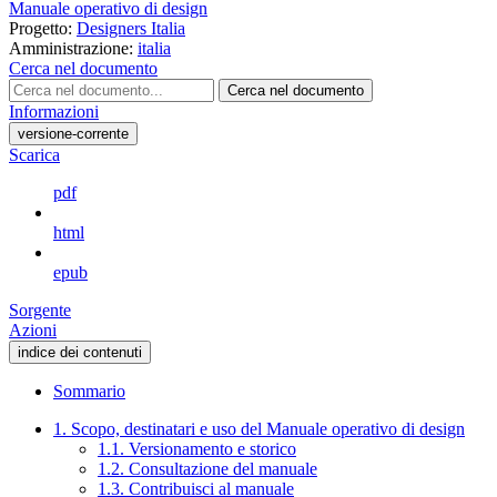
Manuale operativo di design
Progetto:
Designers Italia
Amministrazione:
italia
Cerca nel documento
Cerca nel documento
Informazioni
versione-corrente
Scarica
pdf
html
epub
Sorgente
Azioni
indice dei contenuti
Sommario
1. Scopo, destinatari e uso del Manuale operativo di design
1.1. Versionamento e storico
1.2. Consultazione del manuale
1.3. Contribuisci al manuale