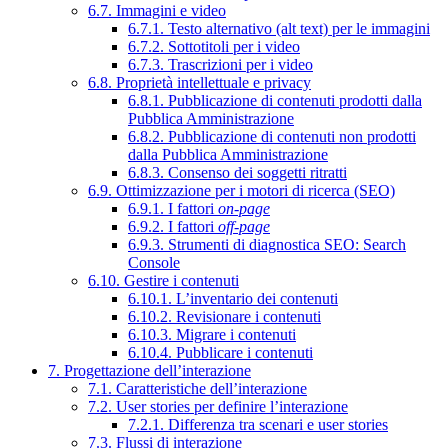
6.7. Immagini e video
6.7.1. Testo alternativo (alt text) per le immagini
6.7.2. Sottotitoli per i video
6.7.3. Trascrizioni per i video
6.8. Proprietà intellettuale e privacy
6.8.1. Pubblicazione di contenuti prodotti dalla
Pubblica Amministrazione
6.8.2. Pubblicazione di contenuti non prodotti
dalla Pubblica Amministrazione
6.8.3. Consenso dei soggetti ritratti
6.9. Ottimizzazione per i motori di ricerca (SEO)
6.9.1. I fattori
on-page
6.9.2. I fattori
off-page
6.9.3. Strumenti di diagnostica SEO: Search
Console
6.10. Gestire i contenuti
6.10.1. L’inventario dei contenuti
6.10.2. Revisionare i contenuti
6.10.3. Migrare i contenuti
6.10.4. Pubblicare i contenuti
7. Progettazione dell’interazione
7.1. Caratteristiche dell’interazione
7.2. User stories per definire l’interazione
7.2.1. Differenza tra scenari e user stories
7.3. Flussi di interazione