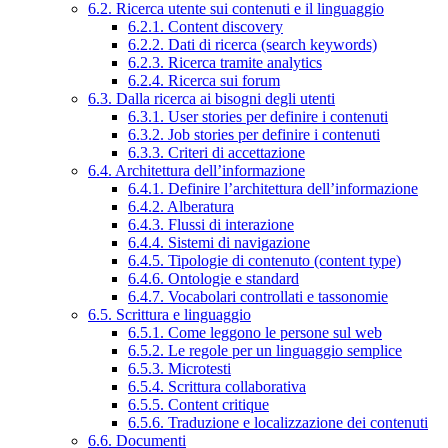
6.2. Ricerca utente sui contenuti e il linguaggio
6.2.1. Content discovery
6.2.2. Dati di ricerca (search keywords)
6.2.3. Ricerca tramite analytics
6.2.4. Ricerca sui forum
6.3. Dalla ricerca ai bisogni degli utenti
6.3.1. User stories per definire i contenuti
6.3.2. Job stories per definire i contenuti
6.3.3. Criteri di accettazione
6.4. Architettura dell’informazione
6.4.1. Definire l’architettura dell’informazione
6.4.2. Alberatura
6.4.3. Flussi di interazione
6.4.4. Sistemi di navigazione
6.4.5. Tipologie di contenuto (content type)
6.4.6. Ontologie e standard
6.4.7. Vocabolari controllati e tassonomie
6.5. Scrittura e linguaggio
6.5.1. Come leggono le persone sul web
6.5.2. Le regole per un linguaggio semplice
6.5.3. Microtesti
6.5.4. Scrittura collaborativa
6.5.5. Content critique
6.5.6. Traduzione e localizzazione dei contenuti
6.6. Documenti