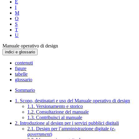
E
I
M
O
S
T
U
Manuale operativo di design
indici e glossario
contenuti
figure
tabelle
glossario
Sommario
1. Scopo, destinatari e uso del Manuale operativo di design
1.1. Versionamento e storico
1.2. Consultazione del manuale
1.3. Contribuisci al manuale
2. Introduzione al design per i servizi pubblici digitali
2.1. Design per l’amministrazione digitale (
e-
government
)