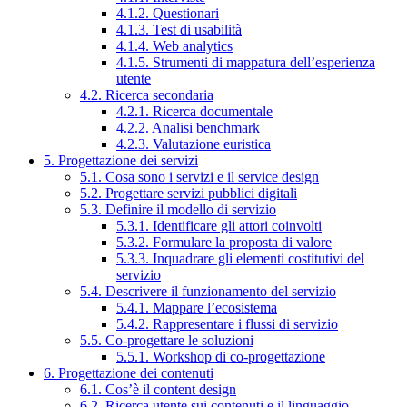
4.1.2. Questionari
4.1.3. Test di usabilità
4.1.4. Web analytics
4.1.5. Strumenti di mappatura dell’esperienza
utente
4.2. Ricerca secondaria
4.2.1. Ricerca documentale
4.2.2. Analisi benchmark
4.2.3. Valutazione euristica
5. Progettazione dei servizi
5.1. Cosa sono i servizi e il service design
5.2. Progettare servizi pubblici digitali
5.3. Definire il modello di servizio
5.3.1. Identificare gli attori coinvolti
5.3.2. Formulare la proposta di valore
5.3.3. Inquadrare gli elementi costitutivi del
servizio
5.4. Descrivere il funzionamento del servizio
5.4.1. Mappare l’ecosistema
5.4.2. Rappresentare i flussi di servizio
5.5. Co-progettare le soluzioni
5.5.1. Workshop di co-progettazione
6. Progettazione dei contenuti
6.1. Cos’è il content design
6.2. Ricerca utente sui contenuti e il linguaggio