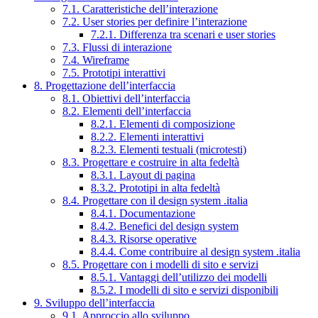
7.1. Caratteristiche dell’interazione
7.2. User stories per definire l’interazione
7.2.1. Differenza tra scenari e user stories
7.3. Flussi di interazione
7.4. Wireframe
7.5. Prototipi interattivi
8. Progettazione dell’interfaccia
8.1. Obiettivi dell’interfaccia
8.2. Elementi dell’interfaccia
8.2.1. Elementi di composizione
8.2.2. Elementi interattivi
8.2.3. Elementi testuali (microtesti)
8.3. Progettare e costruire in alta fedeltà
8.3.1. Layout di pagina
8.3.2. Prototipi in alta fedeltà
8.4. Progettare con il design system .italia
8.4.1. Documentazione
8.4.2. Benefici del design system
8.4.3. Risorse operative
8.4.4. Come contribuire al design system .italia
8.5. Progettare con i modelli di sito e servizi
8.5.1. Vantaggi dell’utilizzo dei modelli
8.5.2. I modelli di sito e servizi disponibili
9. Sviluppo dell’interfaccia
9.1. Approccio allo sviluppo