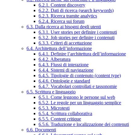
6.2.1. Content discovery
6.2.2. Dati di ricerca (search keywords)
6.2.3. Ricerca tramite analytics
6.2.4. Ricerca sui forum
6.3. Dalla ricerca ai bisogni degli utenti
6.3.1. User stories per definire i contenuti
6.3.2. Job stories per definire i contenuti
6.3.3. Criteri di accettazione
6.4. Architettura dell’informazione
6.4.1. Definire l’architettura dell’informazione
6.4.2. Alberatura
6.4.3. Flussi di interazione
6.4.4. Sistemi di navigazione
6.4.5. Tipologie di contenuto (content type)
6.4.6. Ontologie e standard
6.4.7. Vocabolari controllati e tassonomie
6.5. Scrittura e linguaggio
6.5.1. Come leggono le persone sul web
6.5.2. Le regole per un linguaggio semplice
6.5.3. Microtesti
6.5.4. Scrittura collaborativa
6.5.5. Content critique
6.5.6. Traduzione e localizzazione dei contenuti
6.6. Documenti