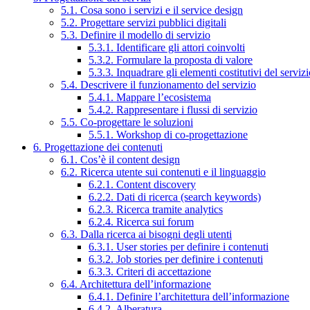
5.1. Cosa sono i servizi e il service design
5.2. Progettare servizi pubblici digitali
5.3. Definire il modello di servizio
5.3.1. Identificare gli attori coinvolti
5.3.2. Formulare la proposta di valore
5.3.3. Inquadrare gli elementi costitutivi del serviz
5.4. Descrivere il funzionamento del servizio
5.4.1. Mappare l’ecosistema
5.4.2. Rappresentare i flussi di servizio
5.5. Co-progettare le soluzioni
5.5.1. Workshop di co-progettazione
6. Progettazione dei contenuti
6.1. Cos’è il content design
6.2. Ricerca utente sui contenuti e il linguaggio
6.2.1. Content discovery
6.2.2. Dati di ricerca (search keywords)
6.2.3. Ricerca tramite analytics
6.2.4. Ricerca sui forum
6.3. Dalla ricerca ai bisogni degli utenti
6.3.1. User stories per definire i contenuti
6.3.2. Job stories per definire i contenuti
6.3.3. Criteri di accettazione
6.4. Architettura dell’informazione
6.4.1. Definire l’architettura dell’informazione
6.4.2. Alberatura