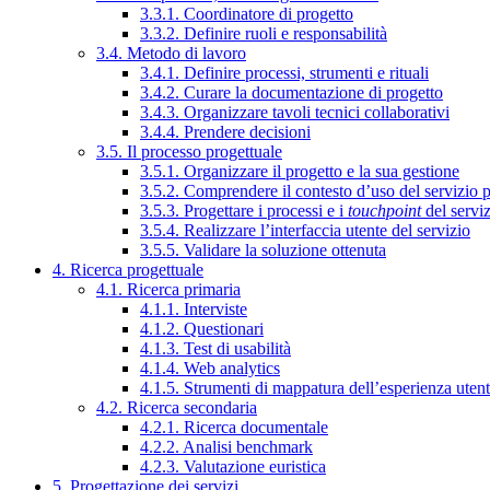
3.3.1. Coordinatore di progetto
3.3.2. Definire ruoli e responsabilità
3.4. Metodo di lavoro
3.4.1. Definire processi, strumenti e rituali
3.4.2. Curare la documentazione di progetto
3.4.3. Organizzare tavoli tecnici collaborativi
3.4.4. Prendere decisioni
3.5. Il processo progettuale
3.5.1. Organizzare il progetto e la sua gestione
3.5.2. Comprendere il contesto d’uso del servizio 
3.5.3. Progettare i processi e i
touchpoint
del servi
3.5.4. Realizzare l’interfaccia utente del servizio
3.5.5. Validare la soluzione ottenuta
4. Ricerca progettuale
4.1. Ricerca primaria
4.1.1. Interviste
4.1.2. Questionari
4.1.3. Test di usabilità
4.1.4. Web analytics
4.1.5. Strumenti di mappatura dell’esperienza uten
4.2. Ricerca secondaria
4.2.1. Ricerca documentale
4.2.2. Analisi benchmark
4.2.3. Valutazione euristica
5. Progettazione dei servizi