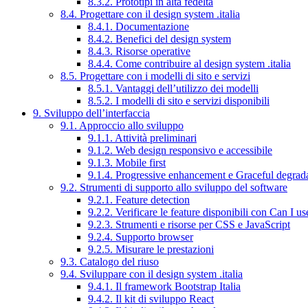
8.3.2. Prototipi in alta fedeltà
8.4. Progettare con il design system .italia
8.4.1. Documentazione
8.4.2. Benefici del design system
8.4.3. Risorse operative
8.4.4. Come contribuire al design system .italia
8.5. Progettare con i modelli di sito e servizi
8.5.1. Vantaggi dell’utilizzo dei modelli
8.5.2. I modelli di sito e servizi disponibili
9. Sviluppo dell’interfaccia
9.1. Approccio allo sviluppo
9.1.1. Attività preliminari
9.1.2. Web design responsivo e accessibile
9.1.3. Mobile first
9.1.4. Progressive enhancement e Graceful degrad
9.2. Strumenti di supporto allo sviluppo del software
9.2.1. Feature detection
9.2.2. Verificare le feature disponibili con Can I us
9.2.3. Strumenti e risorse per CSS e JavaScript
9.2.4. Supporto browser
9.2.5. Misurare le prestazioni
9.3. Catalogo del riuso
9.4. Sviluppare con il design system .italia
9.4.1. Il framework Bootstrap Italia
9.4.2. Il kit di sviluppo React