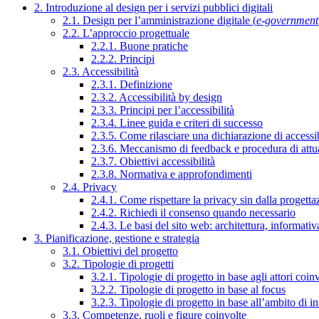
2. Introduzione al design per i servizi pubblici digitali
2.1. Design per l’amministrazione digitale (
e-government
2.2. L’approccio progettuale
2.2.1. Buone pratiche
2.2.2. Principi
2.3. Accessibilità
2.3.1. Definizione
2.3.2. Accessibilità by design
2.3.3. Principi per l’accessibilità
2.3.4. Linee guida e criteri di successo
2.3.5. Come rilasciare una dichiarazione di accessib
2.3.6. Meccanismo di feedback e procedura di attu
2.3.7. Obiettivi accessibilità
2.3.8. Normativa e approfondimenti
2.4. Privacy
2.4.1. Come rispettare la privacy sin dalla progettaz
2.4.2. Richiedi il consenso quando necessario
2.4.3. Le basi del sito web: architettura, informati
3. Pianificazione, gestione e strategia
3.1. Obiettivi del progetto
3.2. Tipologie di progetti
3.2.1. Tipologie di progetto in base agli attori coinv
3.2.2. Tipologie di progetto in base al focus
3.2.3. Tipologie di progetto in base all’ambito di i
3.3. Competenze, ruoli e figure coinvolte