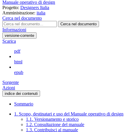
Manuale operativo di design
Progetto:
Designers Italia
Amministrazione:
italia
Cerca nel documento
Cerca nel documento
Informazioni
versione-corrente
Scarica
pdf
html
epub
Sorgente
Azioni
indice dei contenuti
Sommario
1. Scopo, destinatari e uso del Manuale operativo di design
1.1. Versionamento e storico
1.2. Consultazione del manuale
1.3. Contribuisci al manuale