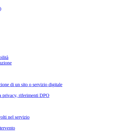
)
ilità
azione
ione di un sito o servizio digitale
va privacy, riferimenti DPO
olti nel servizio
ntervento