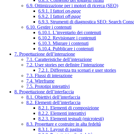
6.8.3. Consenso dei soggetti ritratti
6.9. Ottimizzazione per i motori di ricerca (SEO)
6.9.1. I fattori
on-page
6.9.2. I fattori
off-page
6.9.3. Strumenti di diagnostica SEO: Search Cons
6.10. Gestire i contenuti
6.10.1. L’inventario dei contenuti
6.10.2. Revisionare i contenuti
6.10.3. Migrare i contenuti
6.10.4. Pubblicare i contenuti
7. Progettazione dell’interazione
7.1. Caratteristiche dell’interazione
7.2. User stories per definire l’interazione
7.2.1. Differenza tra scenari e user stories
7.3. Flussi di interazione
7.4. Wireframe
7.5. Prototipi interattivi
8. Progettazione dell’interfaccia
8.1. Obiettivi dell’interfaccia
8.2. Elementi dell’interfaccia
8.2.1. Elementi di composizione
8.2.2. Elementi interattivi
8.2.3. Elementi testuali (microtesti)
8.3. Progettare e costruire in alta fedeltà
8.3.1. Layout di pagina