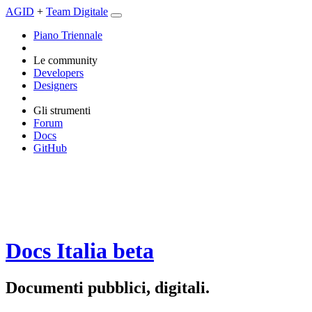
AGID
+
Team Digitale
Piano Triennale
Le community
Developers
Designers
Gli strumenti
Forum
Docs
GitHub
Docs Italia
beta
Documenti pubblici, digitali.