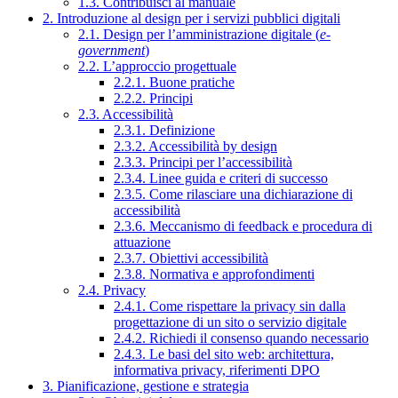
1.3. Contribuisci al manuale
2. Introduzione al design per i servizi pubblici digitali
2.1. Design per l’amministrazione digitale (
e-
government
)
2.2. L’approccio progettuale
2.2.1. Buone pratiche
2.2.2. Principi
2.3. Accessibilità
2.3.1. Definizione
2.3.2. Accessibilità by design
2.3.3. Principi per l’accessibilità
2.3.4. Linee guida e criteri di successo
2.3.5. Come rilasciare una dichiarazione di
accessibilità
2.3.6. Meccanismo di feedback e procedura di
attuazione
2.3.7. Obiettivi accessibilità
2.3.8. Normativa e approfondimenti
2.4. Privacy
2.4.1. Come rispettare la privacy sin dalla
progettazione di un sito o servizio digitale
2.4.2. Richiedi il consenso quando necessario
2.4.3. Le basi del sito web: architettura,
informativa privacy, riferimenti DPO
3. Pianificazione, gestione e strategia