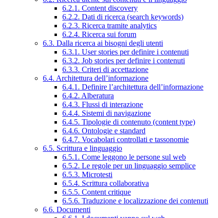
6.2.1. Content discovery
6.2.2. Dati di ricerca (search keywords)
6.2.3. Ricerca tramite analytics
6.2.4. Ricerca sui forum
6.3. Dalla ricerca ai bisogni degli utenti
6.3.1. User stories per definire i contenuti
6.3.2. Job stories per definire i contenuti
6.3.3. Criteri di accettazione
6.4. Architettura dell’informazione
6.4.1. Definire l’architettura dell’informazione
6.4.2. Alberatura
6.4.3. Flussi di interazione
6.4.4. Sistemi di navigazione
6.4.5. Tipologie di contenuto (content type)
6.4.6. Ontologie e standard
6.4.7. Vocabolari controllati e tassonomie
6.5. Scrittura e linguaggio
6.5.1. Come leggono le persone sul web
6.5.2. Le regole per un linguaggio semplice
6.5.3. Microtesti
6.5.4. Scrittura collaborativa
6.5.5. Content critique
6.5.6. Traduzione e localizzazione dei contenuti
6.6. Documenti