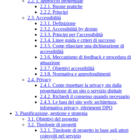
2.2. L’approccio progettuale
2.2.1. Buone pratiche
2.2.2. Principi
2.3. Accessibilità
2.3.1. Definizione
2.3.2. Accessibilità by design
2.3.3. Principi per l’accessibilità
2.3.4. Linee guida e criteri di successo
2.3.5. Come rilasciare una dichiarazione di
accessibilità
2.3.6. Meccanismo di feedback e procedura di
attuazione
2.3.7. Obiettivi accessibilità
2.3.8. Normativa e approfondimenti
2.4. Privacy
2.4.1. Come rispettare la privacy sin dalla
progettazione di un sito o servizio digitale
2.4.2. Richiedi il consenso quando necessario
2.4.3. Le basi del sito web: architettura,
informativa privacy, riferimenti DPO
3. Pianificazione, gestione e strategia
3.1. Obiettivi del progetto
3.2. Tipologie di progetti
3.2.1. Tipologie di progetto in base agli attori
coinvolti nel servizio