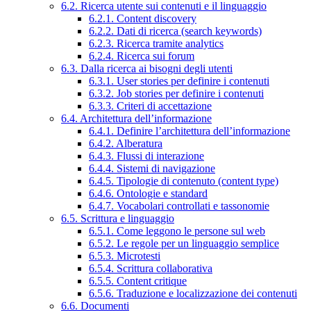
6.2. Ricerca utente sui contenuti e il linguaggio
6.2.1. Content discovery
6.2.2. Dati di ricerca (search keywords)
6.2.3. Ricerca tramite analytics
6.2.4. Ricerca sui forum
6.3. Dalla ricerca ai bisogni degli utenti
6.3.1. User stories per definire i contenuti
6.3.2. Job stories per definire i contenuti
6.3.3. Criteri di accettazione
6.4. Architettura dell’informazione
6.4.1. Definire l’architettura dell’informazione
6.4.2. Alberatura
6.4.3. Flussi di interazione
6.4.4. Sistemi di navigazione
6.4.5. Tipologie di contenuto (content type)
6.4.6. Ontologie e standard
6.4.7. Vocabolari controllati e tassonomie
6.5. Scrittura e linguaggio
6.5.1. Come leggono le persone sul web
6.5.2. Le regole per un linguaggio semplice
6.5.3. Microtesti
6.5.4. Scrittura collaborativa
6.5.5. Content critique
6.5.6. Traduzione e localizzazione dei contenuti
6.6. Documenti