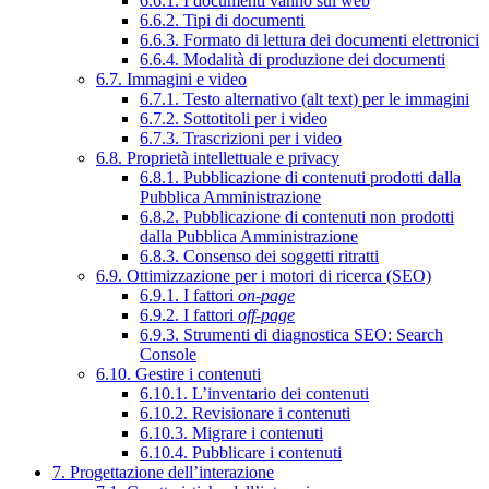
6.6.1. I documenti vanno sul web
6.6.2. Tipi di documenti
6.6.3. Formato di lettura dei documenti elettronici
6.6.4. Modalità di produzione dei documenti
6.7. Immagini e video
6.7.1. Testo alternativo (alt text) per le immagini
6.7.2. Sottotitoli per i video
6.7.3. Trascrizioni per i video
6.8. Proprietà intellettuale e privacy
6.8.1. Pubblicazione di contenuti prodotti dalla
Pubblica Amministrazione
6.8.2. Pubblicazione di contenuti non prodotti
dalla Pubblica Amministrazione
6.8.3. Consenso dei soggetti ritratti
6.9. Ottimizzazione per i motori di ricerca (SEO)
6.9.1. I fattori
on-page
6.9.2. I fattori
off-page
6.9.3. Strumenti di diagnostica SEO: Search
Console
6.10. Gestire i contenuti
6.10.1. L’inventario dei contenuti
6.10.2. Revisionare i contenuti
6.10.3. Migrare i contenuti
6.10.4. Pubblicare i contenuti
7. Progettazione dell’interazione