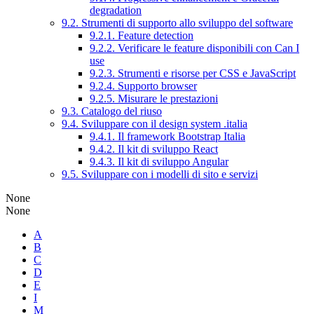
degradation
9.2. Strumenti di supporto allo sviluppo del software
9.2.1. Feature detection
9.2.2. Verificare le feature disponibili con Can I
use
9.2.3. Strumenti e risorse per CSS e JavaScript
9.2.4. Supporto browser
9.2.5. Misurare le prestazioni
9.3. Catalogo del riuso
9.4. Sviluppare con il design system .italia
9.4.1. Il framework Bootstrap Italia
9.4.2. Il kit di sviluppo React
9.4.3. Il kit di sviluppo Angular
9.5. Sviluppare con i modelli di sito e servizi
None
None
A
B
C
D
E
I
M