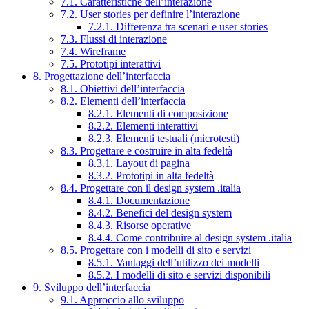
7.1. Caratteristiche dell’interazione
7.2. User stories per definire l’interazione
7.2.1. Differenza tra scenari e user stories
7.3. Flussi di interazione
7.4. Wireframe
7.5. Prototipi interattivi
8. Progettazione dell’interfaccia
8.1. Obiettivi dell’interfaccia
8.2. Elementi dell’interfaccia
8.2.1. Elementi di composizione
8.2.2. Elementi interattivi
8.2.3. Elementi testuali (microtesti)
8.3. Progettare e costruire in alta fedeltà
8.3.1. Layout di pagina
8.3.2. Prototipi in alta fedeltà
8.4. Progettare con il design system .italia
8.4.1. Documentazione
8.4.2. Benefici del design system
8.4.3. Risorse operative
8.4.4. Come contribuire al design system .italia
8.5. Progettare con i modelli di sito e servizi
8.5.1. Vantaggi dell’utilizzo dei modelli
8.5.2. I modelli di sito e servizi disponibili
9. Sviluppo dell’interfaccia
9.1. Approccio allo sviluppo