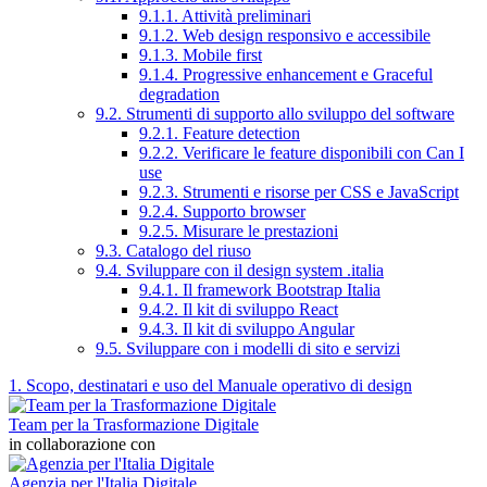
9.1.1. Attività preliminari
9.1.2. Web design responsivo e accessibile
9.1.3. Mobile first
9.1.4. Progressive enhancement e Graceful
degradation
9.2. Strumenti di supporto allo sviluppo del software
9.2.1. Feature detection
9.2.2. Verificare le feature disponibili con Can I
use
9.2.3. Strumenti e risorse per CSS e JavaScript
9.2.4. Supporto browser
9.2.5. Misurare le prestazioni
9.3. Catalogo del riuso
9.4. Sviluppare con il design system .italia
9.4.1. Il framework Bootstrap Italia
9.4.2. Il kit di sviluppo React
9.4.3. Il kit di sviluppo Angular
9.5. Sviluppare con i modelli di sito e servizi
1. Scopo, destinatari e uso del Manuale operativo di design
Team per la Trasformazione Digitale
in collaborazione con
Agenzia per l'Italia Digitale