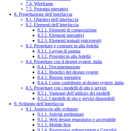
7.4. Wireframe
7.5. Prototipi interattivi
8. Progettazione dell’interfaccia
8.1. Obiettivi dell’interfaccia
8.2. Elementi dell’interfaccia
8.2.1. Elementi di composizione
8.2.2. Elementi interattivi
8.2.3. Elementi testuali (microtesti)
8.3. Progettare e costruire in alta fedeltà
8.3.1. Layout di pagina
8.3.2. Prototipi in alta fedeltà
8.4. Progettare con il design system .italia
8.4.1. Documentazione
8.4.2. Benefici del design system
8.4.3. Risorse operative
8.4.4. Come contribuire al design system .italia
8.5. Progettare con i modelli di sito e servizi
8.5.1. Vantaggi dell’utilizzo dei modelli
8.5.2. I modelli di sito e servizi disponibili
9. Sviluppo dell’interfaccia
9.1. Approccio allo sviluppo
9.1.1. Attività preliminari
9.1.2. Web design responsivo e accessibile
9.1.3. Mobile first
9.1.4. Progressive enhancement e Graceful