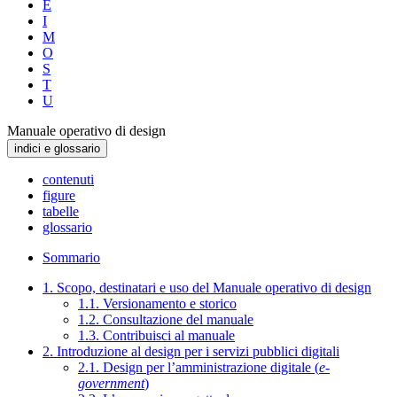
E
I
M
O
S
T
U
Manuale operativo di design
indici e glossario
contenuti
figure
tabelle
glossario
Sommario
1. Scopo, destinatari e uso del Manuale operativo di design
1.1. Versionamento e storico
1.2. Consultazione del manuale
1.3. Contribuisci al manuale
2. Introduzione al design per i servizi pubblici digitali
2.1. Design per l’amministrazione digitale (
e-
government
)