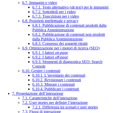
6.7. Immagini e video
6.7.1. Testo alternativo (alt text) per le immagini
6.7.2. Sottotitoli per i video
6.7.3. Trascrizioni per i video
6.8. Proprietà intellettuale e privacy
6.8.1. Pubblicazione di contenuti prodotti dalla
Pubblica Amministrazione
6.8.2. Pubblicazione di contenuti non prodotti
dalla Pubblica Amministrazione
6.8.3. Consenso dei soggetti ritratti
6.9. Ottimizzazione per i motori di ricerca (SEO)
6.9.1. I fattori
on-page
6.9.2. I fattori
off-page
6.9.3. Strumenti di diagnostica SEO: Search
Console
6.10. Gestire i contenuti
6.10.1. L’inventario dei contenuti
6.10.2. Revisionare i contenuti
6.10.3. Migrare i contenuti
6.10.4. Pubblicare i contenuti
7. Progettazione dell’interazione
7.1. Caratteristiche dell’interazione
7.2. User stories per definire l’interazione
7.2.1. Differenza tra scenari e user stories
7.3. Flussi di interazione