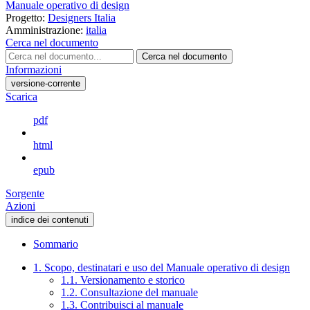
Manuale operativo di design
Progetto:
Designers Italia
Amministrazione:
italia
Cerca nel documento
Cerca nel documento
Informazioni
versione-corrente
Scarica
pdf
html
epub
Sorgente
Azioni
indice dei contenuti
Sommario
1. Scopo, destinatari e uso del Manuale operativo di design
1.1. Versionamento e storico
1.2. Consultazione del manuale
1.3. Contribuisci al manuale