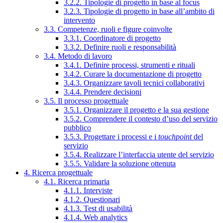
3.2.2. Tipologie di progetto in base al focus
3.2.3. Tipologie di progetto in base all’ambito di
intervento
3.3. Competenze, ruoli e figure coinvolte
3.3.1. Coordinatore di progetto
3.3.2. Definire ruoli e responsabilità
3.4. Metodo di lavoro
3.4.1. Definire processi, strumenti e rituali
3.4.2. Curare la documentazione di progetto
3.4.3. Organizzare tavoli tecnici collaborativi
3.4.4. Prendere decisioni
3.5. Il processo progettuale
3.5.1. Organizzare il progetto e la sua gestione
3.5.2. Comprendere il contesto d’uso del servizio
pubblico
3.5.3. Progettare i processi e i
touchpoint
del
servizio
3.5.4. Realizzare l’interfaccia utente del servizio
3.5.5. Validare la soluzione ottenuta
4. Ricerca progettuale
4.1. Ricerca primaria
4.1.1. Interviste
4.1.2. Questionari
4.1.3. Test di usabilità
4.1.4. Web analytics