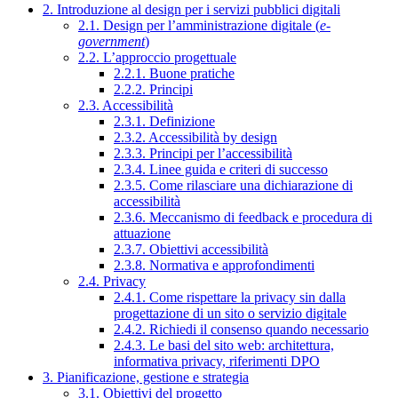
2. Introduzione al design per i servizi pubblici digitali
2.1. Design per l’amministrazione digitale (
e-
government
)
2.2. L’approccio progettuale
2.2.1. Buone pratiche
2.2.2. Principi
2.3. Accessibilità
2.3.1. Definizione
2.3.2. Accessibilità by design
2.3.3. Principi per l’accessibilità
2.3.4. Linee guida e criteri di successo
2.3.5. Come rilasciare una dichiarazione di
accessibilità
2.3.6. Meccanismo di feedback e procedura di
attuazione
2.3.7. Obiettivi accessibilità
2.3.8. Normativa e approfondimenti
2.4. Privacy
2.4.1. Come rispettare la privacy sin dalla
progettazione di un sito o servizio digitale
2.4.2. Richiedi il consenso quando necessario
2.4.3. Le basi del sito web: architettura,
informativa privacy, riferimenti DPO
3. Pianificazione, gestione e strategia
3.1. Obiettivi del progetto