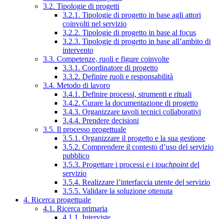
3.2. Tipologie di progetti
3.2.1. Tipologie di progetto in base agli attori
coinvolti nel servizio
3.2.2. Tipologie di progetto in base al focus
3.2.3. Tipologie di progetto in base all’ambito di
intervento
3.3. Competenze, ruoli e figure coinvolte
3.3.1. Coordinatore di progetto
3.3.2. Definire ruoli e responsabilità
3.4. Metodo di lavoro
3.4.1. Definire processi, strumenti e rituali
3.4.2. Curare la documentazione di progetto
3.4.3. Organizzare tavoli tecnici collaborativi
3.4.4. Prendere decisioni
3.5. Il processo progettuale
3.5.1. Organizzare il progetto e la sua gestione
3.5.2. Comprendere il contesto d’uso del servizio
pubblico
3.5.3. Progettare i processi e i
touchpoint
del
servizio
3.5.4. Realizzare l’interfaccia utente del servizio
3.5.5. Validare la soluzione ottenuta
4. Ricerca progettuale
4.1. Ricerca primaria
4.1.1. Interviste