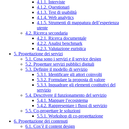
4.1.1. Interviste
4.1.2. Questionari
4.1.3. Test di usabilità
4.1.4. Web analytics
4.1.5. Strumenti di mappatura dell’esperienza
utente
4.2. Ricerca secondaria
4.2.1. Ricerca documentale
4.2.2. Analisi benchmark
4.2.3. Valutazione euristica
5. Progettazione dei servizi
5.1. Cosa sono i servizi e il service design
5.2. Progettare servizi pubblici digitali
5.3. Definire il modello di servizio
5.3.1. Identificare gli attori coinvolti
5.3.2. Formulare la proposta di valore
5.3.3. Inquadrare gli elementi costitutivi del
servizio
5.4. Descrivere il funzionamento del servizio
5.4.1. Mappare l’ecosistema
5.4.2. Rappresentare i flussi di servizio
5.5. Co-progettare le soluzioni
5.5.1. Workshop di co-progettazione
6. Progettazione dei contenuti
6.1. Cos’è il content design