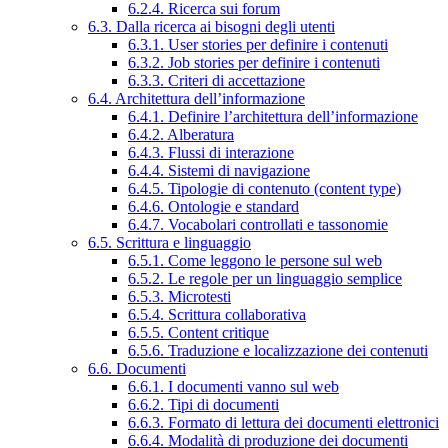
6.2.4. Ricerca sui forum
6.3. Dalla ricerca ai bisogni degli utenti
6.3.1. User stories per definire i contenuti
6.3.2. Job stories per definire i contenuti
6.3.3. Criteri di accettazione
6.4. Architettura dell’informazione
6.4.1. Definire l’architettura dell’informazione
6.4.2. Alberatura
6.4.3. Flussi di interazione
6.4.4. Sistemi di navigazione
6.4.5. Tipologie di contenuto (content type)
6.4.6. Ontologie e standard
6.4.7. Vocabolari controllati e tassonomie
6.5. Scrittura e linguaggio
6.5.1. Come leggono le persone sul web
6.5.2. Le regole per un linguaggio semplice
6.5.3. Microtesti
6.5.4. Scrittura collaborativa
6.5.5. Content critique
6.5.6. Traduzione e localizzazione dei contenuti
6.6. Documenti
6.6.1. I documenti vanno sul web
6.6.2. Tipi di documenti
6.6.3. Formato di lettura dei documenti elettronici
6.6.4. Modalità di produzione dei documenti