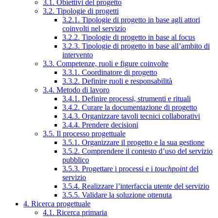
3.1. Obiettivi del progetto
3.2. Tipologie di progetti
3.2.1. Tipologie di progetto in base agli attori
coinvolti nel servizio
3.2.2. Tipologie di progetto in base al focus
3.2.3. Tipologie di progetto in base all’ambito di
intervento
3.3. Competenze, ruoli e figure coinvolte
3.3.1. Coordinatore di progetto
3.3.2. Definire ruoli e responsabilità
3.4. Metodo di lavoro
3.4.1. Definire processi, strumenti e rituali
3.4.2. Curare la documentazione di progetto
3.4.3. Organizzare tavoli tecnici collaborativi
3.4.4. Prendere decisioni
3.5. Il processo progettuale
3.5.1. Organizzare il progetto e la sua gestione
3.5.2. Comprendere il contesto d’uso del servizio
pubblico
3.5.3. Progettare i processi e i
touchpoint
del
servizio
3.5.4. Realizzare l’interfaccia utente del servizio
3.5.5. Validare la soluzione ottenuta
4. Ricerca progettuale
4.1. Ricerca primaria