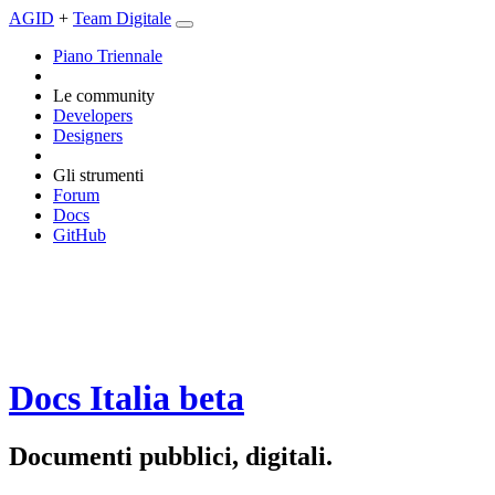
AGID
+
Team Digitale
Piano Triennale
Le community
Developers
Designers
Gli strumenti
Forum
Docs
GitHub
Docs Italia
beta
Documenti pubblici, digitali.