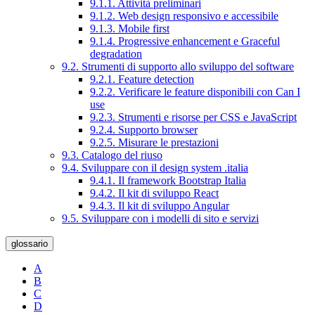
9.1.1. Attività preliminari
9.1.2. Web design responsivo e accessibile
9.1.3. Mobile first
9.1.4. Progressive enhancement e Graceful
degradation
9.2. Strumenti di supporto allo sviluppo del software
9.2.1. Feature detection
9.2.2. Verificare le feature disponibili con Can I
use
9.2.3. Strumenti e risorse per CSS e JavaScript
9.2.4. Supporto browser
9.2.5. Misurare le prestazioni
9.3. Catalogo del riuso
9.4. Sviluppare con il design system .italia
9.4.1. Il framework Bootstrap Italia
9.4.2. Il kit di sviluppo React
9.4.3. Il kit di sviluppo Angular
9.5. Sviluppare con i modelli di sito e servizi
glossario
A
B
C
D