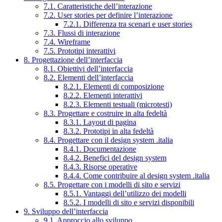
7.1. Caratteristiche dell’interazione
7.2. User stories per definire l’interazione
7.2.1. Differenza tra scenari e user stories
7.3. Flussi di interazione
7.4. Wireframe
7.5. Prototipi interattivi
8. Progettazione dell’interfaccia
8.1. Obiettivi dell’interfaccia
8.2. Elementi dell’interfaccia
8.2.1. Elementi di composizione
8.2.2. Elementi interattivi
8.2.3. Elementi testuali (microtesti)
8.3. Progettare e costruire in alta fedeltà
8.3.1. Layout di pagina
8.3.2. Prototipi in alta fedeltà
8.4. Progettare con il design system .italia
8.4.1. Documentazione
8.4.2. Benefici del design system
8.4.3. Risorse operative
8.4.4. Come contribuire al design system .italia
8.5. Progettare con i modelli di sito e servizi
8.5.1. Vantaggi dell’utilizzo dei modelli
8.5.2. I modelli di sito e servizi disponibili
9. Sviluppo dell’interfaccia
9.1. Approccio allo sviluppo