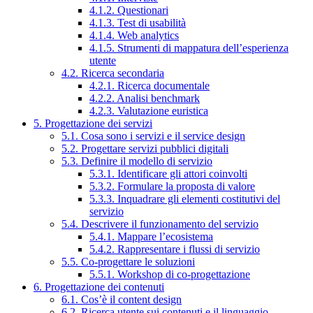
4.1.2. Questionari
4.1.3. Test di usabilità
4.1.4. Web analytics
4.1.5. Strumenti di mappatura dell’esperienza
utente
4.2. Ricerca secondaria
4.2.1. Ricerca documentale
4.2.2. Analisi benchmark
4.2.3. Valutazione euristica
5. Progettazione dei servizi
5.1. Cosa sono i servizi e il service design
5.2. Progettare servizi pubblici digitali
5.3. Definire il modello di servizio
5.3.1. Identificare gli attori coinvolti
5.3.2. Formulare la proposta di valore
5.3.3. Inquadrare gli elementi costitutivi del
servizio
5.4. Descrivere il funzionamento del servizio
5.4.1. Mappare l’ecosistema
5.4.2. Rappresentare i flussi di servizio
5.5. Co-progettare le soluzioni
5.5.1. Workshop di co-progettazione
6. Progettazione dei contenuti
6.1. Cos’è il content design
6.2. Ricerca utente sui contenuti e il linguaggio