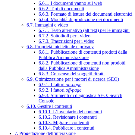
6.6.1. I documenti vanno sul web
6.6.2. Tipi di documenti
6.6.3. Formato di lettura dei documenti elettronici
6.6.4. Modalità di produzione dei documenti
6.7. Immagini e video
6.7.1. Testo alternativo (alt text) per le immagini
6.7.2. Sottotitoli per i video
6.7.3. Trascrizioni per i video
6.8. Proprietà intellettuale e privacy
6.8.1. Pubblicazione di contenuti prodotti dalla
Pubblica Amministrazione
6.8.2. Pubblicazione di contenuti non prodotti
dalla Pubblica Amministrazione
6.8.3. Consenso dei soggetti ritratti
6.9. Ottimizzazione per i motori di ricerca (SEO)
6.9.1. I fattori
on-page
6.9.2. I fattori
off-page
6.9.3. Strumenti di diagnostica SEO: Search
Console
6.10. Gestire i contenuti
6.10.1. L’inventario dei contenuti
6.10.2. Revisionare i contenuti
6.10.3. Migrare i contenuti
6.10.4. Pubblicare i contenuti
7. Progettazione dell’interazione