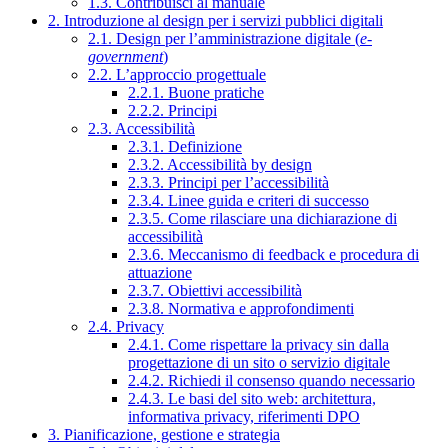
1.3. Contribuisci al manuale
2. Introduzione al design per i servizi pubblici digitali
2.1. Design per l’amministrazione digitale (
e-
government
)
2.2. L’approccio progettuale
2.2.1. Buone pratiche
2.2.2. Principi
2.3. Accessibilità
2.3.1. Definizione
2.3.2. Accessibilità by design
2.3.3. Principi per l’accessibilità
2.3.4. Linee guida e criteri di successo
2.3.5. Come rilasciare una dichiarazione di
accessibilità
2.3.6. Meccanismo di feedback e procedura di
attuazione
2.3.7. Obiettivi accessibilità
2.3.8. Normativa e approfondimenti
2.4. Privacy
2.4.1. Come rispettare la privacy sin dalla
progettazione di un sito o servizio digitale
2.4.2. Richiedi il consenso quando necessario
2.4.3. Le basi del sito web: architettura,
informativa privacy, riferimenti DPO
3. Pianificazione, gestione e strategia