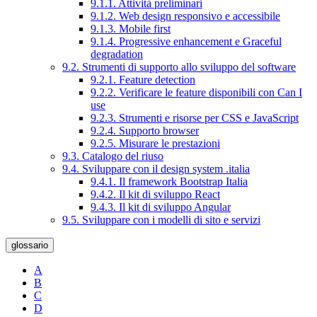
9.1.1. Attività preliminari
9.1.2. Web design responsivo e accessibile
9.1.3. Mobile first
9.1.4. Progressive enhancement e Graceful
degradation
9.2. Strumenti di supporto allo sviluppo del software
9.2.1. Feature detection
9.2.2. Verificare le feature disponibili con Can I
use
9.2.3. Strumenti e risorse per CSS e JavaScript
9.2.4. Supporto browser
9.2.5. Misurare le prestazioni
9.3. Catalogo del riuso
9.4. Sviluppare con il design system .italia
9.4.1. Il framework Bootstrap Italia
9.4.2. Il kit di sviluppo React
9.4.3. Il kit di sviluppo Angular
9.5. Sviluppare con i modelli di sito e servizi
glossario
A
B
C
D