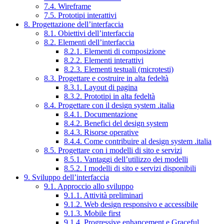
7.4. Wireframe
7.5. Prototipi interattivi
8. Progettazione dell’interfaccia
8.1. Obiettivi dell’interfaccia
8.2. Elementi dell’interfaccia
8.2.1. Elementi di composizione
8.2.2. Elementi interattivi
8.2.3. Elementi testuali (microtesti)
8.3. Progettare e costruire in alta fedeltà
8.3.1. Layout di pagina
8.3.2. Prototipi in alta fedeltà
8.4. Progettare con il design system .italia
8.4.1. Documentazione
8.4.2. Benefici del design system
8.4.3. Risorse operative
8.4.4. Come contribuire al design system .italia
8.5. Progettare con i modelli di sito e servizi
8.5.1. Vantaggi dell’utilizzo dei modelli
8.5.2. I modelli di sito e servizi disponibili
9. Sviluppo dell’interfaccia
9.1. Approccio allo sviluppo
9.1.1. Attività preliminari
9.1.2. Web design responsivo e accessibile
9.1.3. Mobile first
9.1.4. Progressive enhancement e Graceful