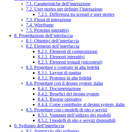
7.1. Caratteristiche dell’interazione
7.2. User stories per definire l’interazione
7.2.1. Differenza tra scenari e user stories
7.3. Flussi di interazione
7.4. Wireframe
7.5. Prototipi interattivi
8. Progettazione dell’interfaccia
8.1. Obiettivi dell’interfaccia
8.2. Elementi dell’interfaccia
8.2.1. Elementi di composizione
8.2.2. Elementi interattivi
8.2.3. Elementi testuali (microtesti)
8.3. Progettare e costruire in alta fedeltà
8.3.1. Layout di pagina
8.3.2. Prototipi in alta fedeltà
8.4. Progettare con il design system .italia
8.4.1. Documentazione
8.4.2. Benefici del design system
8.4.3. Risorse operative
8.4.4. Come contribuire al design system .italia
8.5. Progettare con i modelli di sito e servizi
8.5.1. Vantaggi dell’utilizzo dei modelli
8.5.2. I modelli di sito e servizi disponibili
9. Sviluppo dell’interfaccia
9.1. Approccio allo sviluppo