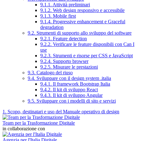
9.1.1. Attività preliminari
9.1.2. Web design responsivo e accessibile
9.1.3. Mobile first
9.1.4. Progressive enhancement e Graceful
degradation
9.2. Strumenti di supporto allo sviluppo del software
9.2.1. Feature detection
9.2.2. Verificare le feature disponibili con Can I
use
9.2.3. Strumenti e risorse per CSS e JavaScript
9.2.4. Supporto browser
9.2.5. Misurare le prestazioni
9.3. Catalogo del riuso
9.4. Sviluppare con il design system .italia
9.4.1. Il framework Bootstrap Italia
9.4.2. Il kit di sviluppo React
9.4.3. Il kit di sviluppo Angular
9.5. Sviluppare con i modelli di sito e servizi
1. Scopo, destinatari e uso del Manuale operativo di design
Team per la Trasformazione Digitale
in collaborazione con
Agenzia per l'Italia Digitale