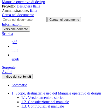
Manuale operativo di design
Progetto:
Designers Italia
Amministrazione:
italia
Cerca nel documento
Cerca nel documento
Informazioni
versione-corrente
Scarica
pdf
html
epub
Sorgente
Azioni
indice dei contenuti
Sommario
1. Scopo, destinatari e uso del Manuale operativo di design
1.1. Versionamento e storico
1.2. Consultazione del manuale
1.3. Contribuisci al manuale