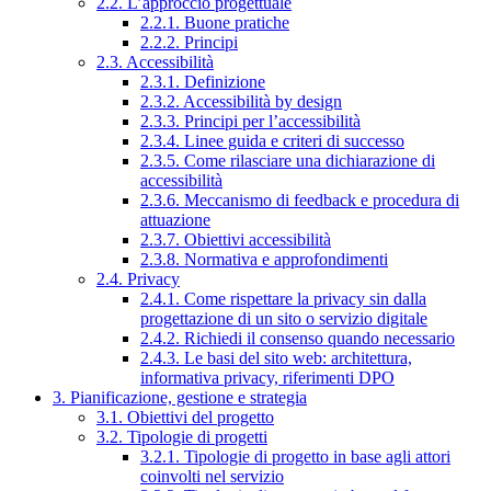
2.2. L’approccio progettuale
2.2.1. Buone pratiche
2.2.2. Principi
2.3. Accessibilità
2.3.1. Definizione
2.3.2. Accessibilità by design
2.3.3. Principi per l’accessibilità
2.3.4. Linee guida e criteri di successo
2.3.5. Come rilasciare una dichiarazione di
accessibilità
2.3.6. Meccanismo di feedback e procedura di
attuazione
2.3.7. Obiettivi accessibilità
2.3.8. Normativa e approfondimenti
2.4. Privacy
2.4.1. Come rispettare la privacy sin dalla
progettazione di un sito o servizio digitale
2.4.2. Richiedi il consenso quando necessario
2.4.3. Le basi del sito web: architettura,
informativa privacy, riferimenti DPO
3. Pianificazione, gestione e strategia
3.1. Obiettivi del progetto
3.2. Tipologie di progetti
3.2.1. Tipologie di progetto in base agli attori
coinvolti nel servizio