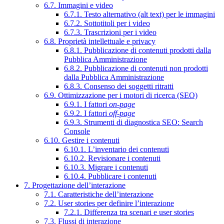
6.7. Immagini e video
6.7.1. Testo alternativo (alt text) per le immagini
6.7.2. Sottotitoli per i video
6.7.3. Trascrizioni per i video
6.8. Proprietà intellettuale e privacy
6.8.1. Pubblicazione di contenuti prodotti dalla
Pubblica Amministrazione
6.8.2. Pubblicazione di contenuti non prodotti
dalla Pubblica Amministrazione
6.8.3. Consenso dei soggetti ritratti
6.9. Ottimizzazione per i motori di ricerca (SEO)
6.9.1. I fattori
on-page
6.9.2. I fattori
off-page
6.9.3. Strumenti di diagnostica SEO: Search
Console
6.10. Gestire i contenuti
6.10.1. L’inventario dei contenuti
6.10.2. Revisionare i contenuti
6.10.3. Migrare i contenuti
6.10.4. Pubblicare i contenuti
7. Progettazione dell’interazione
7.1. Caratteristiche dell’interazione
7.2. User stories per definire l’interazione
7.2.1. Differenza tra scenari e user stories
7.3. Flussi di interazione