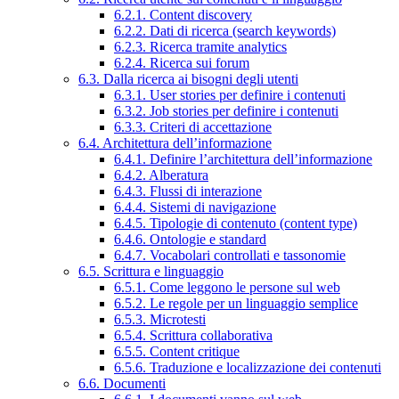
6.2.1. Content discovery
6.2.2. Dati di ricerca (search keywords)
6.2.3. Ricerca tramite analytics
6.2.4. Ricerca sui forum
6.3. Dalla ricerca ai bisogni degli utenti
6.3.1. User stories per definire i contenuti
6.3.2. Job stories per definire i contenuti
6.3.3. Criteri di accettazione
6.4. Architettura dell’informazione
6.4.1. Definire l’architettura dell’informazione
6.4.2. Alberatura
6.4.3. Flussi di interazione
6.4.4. Sistemi di navigazione
6.4.5. Tipologie di contenuto (content type)
6.4.6. Ontologie e standard
6.4.7. Vocabolari controllati e tassonomie
6.5. Scrittura e linguaggio
6.5.1. Come leggono le persone sul web
6.5.2. Le regole per un linguaggio semplice
6.5.3. Microtesti
6.5.4. Scrittura collaborativa
6.5.5. Content critique
6.5.6. Traduzione e localizzazione dei contenuti
6.6. Documenti