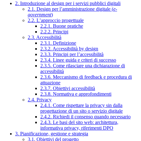
2. Introduzione al design per i servizi pubblici digitali
2.1. Design per l’amministrazione digitale (
e-
government
)
2.2. L’approccio progettuale
2.2.1. Buone pratiche
2.2.2. Principi
2.3. Accessibilità
2.3.1. Definizione
2.3.2. Accessibilità by design
2.3.3. Principi per l’accessibilità
2.3.4. Linee guida e criteri di successo
2.3.5. Come rilasciare una dichiarazione di
accessibilità
2.3.6. Meccanismo di feedback e procedura di
attuazione
2.3.7. Obiettivi accessibilità
2.3.8. Normativa e approfondimenti
2.4. Privacy
2.4.1. Come rispettare la privacy sin dalla
progettazione di un sito o servizio digitale
2.4.2. Richiedi il consenso quando necessario
2.4.3. Le basi del sito web: architettura,
informativa privacy, riferimenti DPO
3. Pianificazione, gestione e strategia
3.1. Obiettivi del progetto