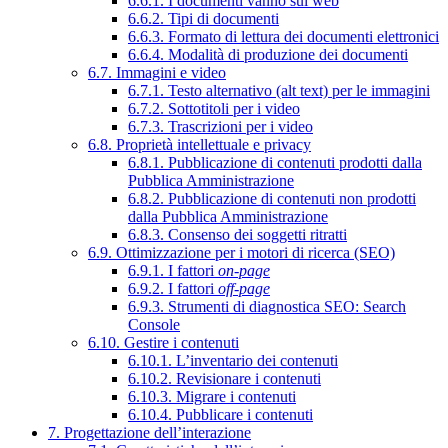
6.6.1. I documenti vanno sul web
6.6.2. Tipi di documenti
6.6.3. Formato di lettura dei documenti elettronici
6.6.4. Modalità di produzione dei documenti
6.7. Immagini e video
6.7.1. Testo alternativo (alt text) per le immagini
6.7.2. Sottotitoli per i video
6.7.3. Trascrizioni per i video
6.8. Proprietà intellettuale e privacy
6.8.1. Pubblicazione di contenuti prodotti dalla
Pubblica Amministrazione
6.8.2. Pubblicazione di contenuti non prodotti
dalla Pubblica Amministrazione
6.8.3. Consenso dei soggetti ritratti
6.9. Ottimizzazione per i motori di ricerca (SEO)
6.9.1. I fattori
on-page
6.9.2. I fattori
off-page
6.9.3. Strumenti di diagnostica SEO: Search
Console
6.10. Gestire i contenuti
6.10.1. L’inventario dei contenuti
6.10.2. Revisionare i contenuti
6.10.3. Migrare i contenuti
6.10.4. Pubblicare i contenuti
7. Progettazione dell’interazione