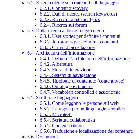
6.2. Ricerca utente sui contenuti e il linguaggio
6.2.1. Content discovery
6.2.2. Dati di ricerca (search keywords)
6.2.3. Ricerca tramite analytics
6.2.4. Ricerca sui forum
6.3. Dalla ricerca ai bisogni degli utenti
6.3.1. User stories per definire i contenuti
6.3.2. Job stories per definire i contenuti
6.3.3. Criteri di accettazione
6.4. Architettura dell’informazione
6.4.1. Definire l’architettura dell’informazione
6.4.2. Alberatura
6.4.3. Flussi di interazione
6.4.4. Sistemi di navigazione
6.4.5. Tipologie di contenuto (content type)
6.4.6. Ontologie e standard
6.4.7. Vocabolari controllati e tassonomie
6.5. Scrittura e linguaggio
6.5.1. Come leggono le persone sul web
6.5.2. Le regole per un linguaggio semplice
6.5.3. Microtesti
6.5.4. Scrittura collaborativa
6.5.5. Content critique
6.5.6. Traduzione e localizzazione dei contenuti
6.6. Documenti