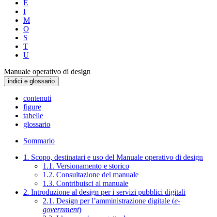
E
I
M
O
S
T
U
Manuale operativo di design
indici e glossario
contenuti
figure
tabelle
glossario
Sommario
1. Scopo, destinatari e uso del Manuale operativo di design
1.1. Versionamento e storico
1.2. Consultazione del manuale
1.3. Contribuisci al manuale
2. Introduzione al design per i servizi pubblici digitali
2.1. Design per l’amministrazione digitale (
e-
government
)