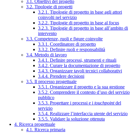
3.1. Obiettivi del progetto
3.2. Tipologie di progetti
3.2.1. Tipologie di progetto in base agli attori
coinvolti nel servizio
3.2.2. Tipologie di progetto in base al focus
3.2.3. Tipologie di progetto in base all’ambito di
intervento
3.3. Competenze, ruoli e figure coinvolte
3.3.1. Coordinatore di progetto
3.3.2. Definire ruoli e responsabilità
3.4. Metodo di lavoro
3.4.1. Definire processi, strumenti e rituali
3.4.2. Curare la documentazione di progetto
3.4.3. Organizzare tavoli tecnici collaborativi
3.4.4. Prendere decisioni
3.5. Il processo progettuale
3.5.1. Organizzare il progetto e la sua gestione
3.5.2. Comprendere il contesto d’uso del servizio
pubblico
3.5.3. Progettare i processi e i
touchpoint
del
servizio
3.5.4. Realizzare l’interfaccia utente del servizio
3.5.5. Validare la soluzione ottenuta
4. Ricerca progettuale
4.1. Ricerca primaria