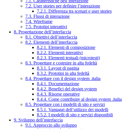
7.1. Caratteristiche dell’interazione
7.2. User stories per definire l’interazione
7.2.1. Differenza tra scenari e user stories
7.3. Flussi di interazione
7.4. Wireframe
7.5. Prototipi interattivi
8. Progettazione dell’interfaccia
8.1. Obiettivi dell’interfaccia
8.2. Elementi dell’interfaccia
8.2.1. Elementi di composizione
8.2.2. Elementi interattivi
8.2.3. Elementi testuali (microtesti)
8.3. Progettare e costruire in alta fedeltà
8.3.1. Layout di pagina
8.3.2. Prototipi in alta fedeltà
8.4. Progettare con il design system .italia
8.4.1. Documentazione
8.4.2. Benefici del design system
8.4.3. Risorse operative
8.4.4. Come contribuire al design system .italia
8.5. Progettare con i modelli di sito e servizi
8.5.1. Vantaggi dell’utilizzo dei modelli
8.5.2. I modelli di sito e servizi disponibili
9. Sviluppo dell’interfaccia
9.1. Approccio allo sviluppo