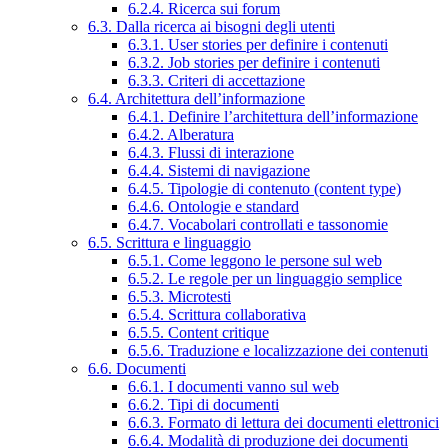
6.2.4. Ricerca sui forum
6.3. Dalla ricerca ai bisogni degli utenti
6.3.1. User stories per definire i contenuti
6.3.2. Job stories per definire i contenuti
6.3.3. Criteri di accettazione
6.4. Architettura dell’informazione
6.4.1. Definire l’architettura dell’informazione
6.4.2. Alberatura
6.4.3. Flussi di interazione
6.4.4. Sistemi di navigazione
6.4.5. Tipologie di contenuto (content type)
6.4.6. Ontologie e standard
6.4.7. Vocabolari controllati e tassonomie
6.5. Scrittura e linguaggio
6.5.1. Come leggono le persone sul web
6.5.2. Le regole per un linguaggio semplice
6.5.3. Microtesti
6.5.4. Scrittura collaborativa
6.5.5. Content critique
6.5.6. Traduzione e localizzazione dei contenuti
6.6. Documenti
6.6.1. I documenti vanno sul web
6.6.2. Tipi di documenti
6.6.3. Formato di lettura dei documenti elettronici
6.6.4. Modalità di produzione dei documenti