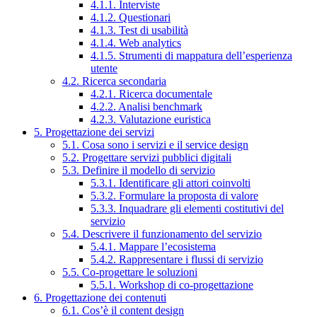
4.1.1. Interviste
4.1.2. Questionari
4.1.3. Test di usabilità
4.1.4. Web analytics
4.1.5. Strumenti di mappatura dell’esperienza
utente
4.2. Ricerca secondaria
4.2.1. Ricerca documentale
4.2.2. Analisi benchmark
4.2.3. Valutazione euristica
5. Progettazione dei servizi
5.1. Cosa sono i servizi e il service design
5.2. Progettare servizi pubblici digitali
5.3. Definire il modello di servizio
5.3.1. Identificare gli attori coinvolti
5.3.2. Formulare la proposta di valore
5.3.3. Inquadrare gli elementi costitutivi del
servizio
5.4. Descrivere il funzionamento del servizio
5.4.1. Mappare l’ecosistema
5.4.2. Rappresentare i flussi di servizio
5.5. Co-progettare le soluzioni
5.5.1. Workshop di co-progettazione
6. Progettazione dei contenuti
6.1. Cos’è il content design