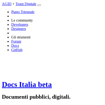
AGID
+
Team Digitale
Piano Triennale
Le community
Developers
Designers
Gli strumenti
Forum
Docs
GitHub
Docs Italia
beta
Documenti pubblici, digitali.