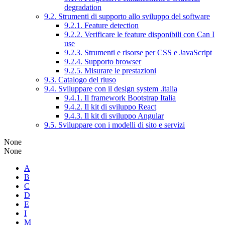
degradation
9.2. Strumenti di supporto allo sviluppo del software
9.2.1. Feature detection
9.2.2. Verificare le feature disponibili con Can I
use
9.2.3. Strumenti e risorse per CSS e JavaScript
9.2.4. Supporto browser
9.2.5. Misurare le prestazioni
9.3. Catalogo del riuso
9.4. Sviluppare con il design system .italia
9.4.1. Il framework Bootstrap Italia
9.4.2. Il kit di sviluppo React
9.4.3. Il kit di sviluppo Angular
9.5. Sviluppare con i modelli di sito e servizi
None
None
A
B
C
D
E
I
M