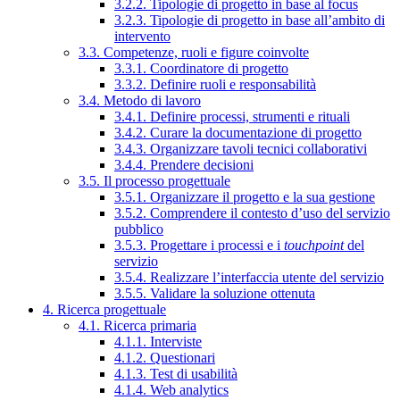
3.2.2. Tipologie di progetto in base al focus
3.2.3. Tipologie di progetto in base all’ambito di
intervento
3.3. Competenze, ruoli e figure coinvolte
3.3.1. Coordinatore di progetto
3.3.2. Definire ruoli e responsabilità
3.4. Metodo di lavoro
3.4.1. Definire processi, strumenti e rituali
3.4.2. Curare la documentazione di progetto
3.4.3. Organizzare tavoli tecnici collaborativi
3.4.4. Prendere decisioni
3.5. Il processo progettuale
3.5.1. Organizzare il progetto e la sua gestione
3.5.2. Comprendere il contesto d’uso del servizio
pubblico
3.5.3. Progettare i processi e i
touchpoint
del
servizio
3.5.4. Realizzare l’interfaccia utente del servizio
3.5.5. Validare la soluzione ottenuta
4. Ricerca progettuale
4.1. Ricerca primaria
4.1.1. Interviste
4.1.2. Questionari
4.1.3. Test di usabilità
4.1.4. Web analytics