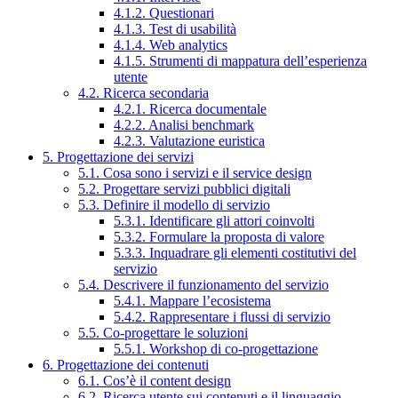
4.1.2. Questionari
4.1.3. Test di usabilità
4.1.4. Web analytics
4.1.5. Strumenti di mappatura dell’esperienza
utente
4.2. Ricerca secondaria
4.2.1. Ricerca documentale
4.2.2. Analisi benchmark
4.2.3. Valutazione euristica
5. Progettazione dei servizi
5.1. Cosa sono i servizi e il service design
5.2. Progettare servizi pubblici digitali
5.3. Definire il modello di servizio
5.3.1. Identificare gli attori coinvolti
5.3.2. Formulare la proposta di valore
5.3.3. Inquadrare gli elementi costitutivi del
servizio
5.4. Descrivere il funzionamento del servizio
5.4.1. Mappare l’ecosistema
5.4.2. Rappresentare i flussi di servizio
5.5. Co-progettare le soluzioni
5.5.1. Workshop di co-progettazione
6. Progettazione dei contenuti
6.1. Cos’è il content design
6.2. Ricerca utente sui contenuti e il linguaggio