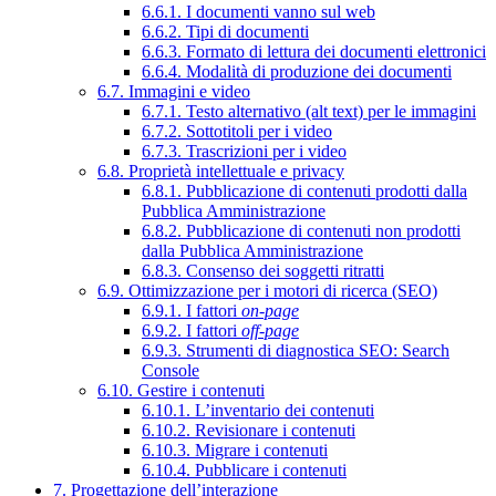
6.6.1. I documenti vanno sul web
6.6.2. Tipi di documenti
6.6.3. Formato di lettura dei documenti elettronici
6.6.4. Modalità di produzione dei documenti
6.7. Immagini e video
6.7.1. Testo alternativo (alt text) per le immagini
6.7.2. Sottotitoli per i video
6.7.3. Trascrizioni per i video
6.8. Proprietà intellettuale e privacy
6.8.1. Pubblicazione di contenuti prodotti dalla
Pubblica Amministrazione
6.8.2. Pubblicazione di contenuti non prodotti
dalla Pubblica Amministrazione
6.8.3. Consenso dei soggetti ritratti
6.9. Ottimizzazione per i motori di ricerca (SEO)
6.9.1. I fattori
on-page
6.9.2. I fattori
off-page
6.9.3. Strumenti di diagnostica SEO: Search
Console
6.10. Gestire i contenuti
6.10.1. L’inventario dei contenuti
6.10.2. Revisionare i contenuti
6.10.3. Migrare i contenuti
6.10.4. Pubblicare i contenuti
7. Progettazione dell’interazione