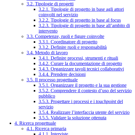
3.2. Tipologie di progetti
3.2.1. Tipologie di progetto in base agli attori
coinvolti nel servizio
3.2.2. Tipologie di progetto in base al focus
3.2.3. Tipologie di progetto in base all’ambito di
intervento
3.3. Competenze, ruoli e figure coinvolte
3.3.1. Coordinatore di progetto
3.3.2. Definire ruoli e responsabilità
3.4. Metodo di lavoro
3.4.1. Definire processi, strumenti e rituali
3.4.2. Curare la documentazione di progetto
3.4.3. Organizzare tavoli tecnici collaborativi
3.4.4. Prendere decisioni
3.5. Il processo progettuale
3.5.1. Organizzare il progetto e la sua gestione
3.5.2. Comprendere il contesto d’uso del servizio
pubblico
3.5.3. Progettare i processi e i
touchpoint
del
servizio
3.5.4. Realizzare l’interfaccia utente del servizio
3.5.5. Validare la soluzione ottenuta
4. Ricerca progettuale
4.1. Ricerca primaria
4.1.1. Interviste