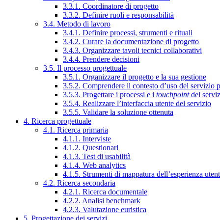
3.3.1. Coordinatore di progetto
3.3.2. Definire ruoli e responsabilità
3.4. Metodo di lavoro
3.4.1. Definire processi, strumenti e rituali
3.4.2. Curare la documentazione di progetto
3.4.3. Organizzare tavoli tecnici collaborativi
3.4.4. Prendere decisioni
3.5. Il processo progettuale
3.5.1. Organizzare il progetto e la sua gestione
3.5.2. Comprendere il contesto d’uso del servizio 
3.5.3. Progettare i processi e i
touchpoint
del servi
3.5.4. Realizzare l’interfaccia utente del servizio
3.5.5. Validare la soluzione ottenuta
4. Ricerca progettuale
4.1. Ricerca primaria
4.1.1. Interviste
4.1.2. Questionari
4.1.3. Test di usabilità
4.1.4. Web analytics
4.1.5. Strumenti di mappatura dell’esperienza uten
4.2. Ricerca secondaria
4.2.1. Ricerca documentale
4.2.2. Analisi benchmark
4.2.3. Valutazione euristica
5. Progettazione dei servizi