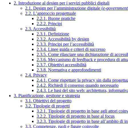
2. Introduzione al design per i servizi pubblici digitali
2.1. Design per l’amministrazione digitale (
e-government
2.2. L’approccio progettuale
2.2.1. Buone pratiche
2.2.2. Principi
2.3. Accessibilità
2.3.1. Definizione
2.3.2. Accessibilità by design
2.3.3. Principi per l’accessibilità
2.3.4. Linee guida e criteri di successo
2.3.5. Come rilasciare una dichiarazione di accessib
2.3.6. Meccanismo di feedback e procedura di attu
2.3.7. Obiettivi accessibilità
2.3.8. Normativa e approfondimenti
2.4. Privacy
2.4.1. Come rispettare la privacy sin dalla progettaz
2.4.2. Richiedi il consenso quando necessario
2.4.3. Le basi del sito web: architettura, informati
3. Pianificazione, gestione e strategia
3.1. Obiettivi del progetto
3.2. Tipologie di progetti
3.2.1. Tipologie di progetto in base agli attori coinv
3.2.2. Tipologie di progetto in base al focus
3.2.3. Tipologie di progetto in base all’ambito di i
3.3. Competenze, ruoli e figure coinvolte