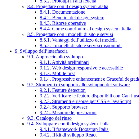
8.3.2. Prototipi in alta fedeltà
8.4. Progettare con il design system .italia
8.4.1. Documentazione
8.4.2. Benefici del design system
8.4.3. Risorse operative
8.4.4. Come contribuire al design system .italia
8.5. Progettare con i modelli di sito e servizi
8.5.1. Vantaggi dell’utilizzo dei modelli
8.5.2. I modelli di sito e servizi disponibili
9. Sviluppo dell’interfaccia
9.1. Approccio allo sviluppo
9.1.1. Attività preliminari
9.1.2. Web design responsivo e accessibile
9.1.3. Mobile first
9.1.4. Progressive enhancement e Graceful degrad
9.2. Strumenti di supporto allo sviluppo del software
9.2.1. Feature detection
9.2.2. Verificare le feature disponibili con Can I us
9.2.3. Strumenti e risorse per CSS e JavaScript
9.2.4. Supporto browser
9.2.5. Misurare le prestazioni
9.3. Catalogo del riuso
9.4. Sviluppare con il design system .italia
9.4.1. Il framework Bootstrap Italia
9.4.2. Il kit di sviluppo React