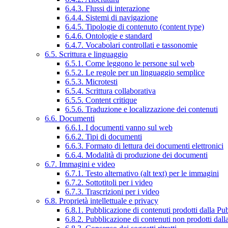
6.4.3. Flussi di interazione
6.4.4. Sistemi di navigazione
6.4.5. Tipologie di contenuto (content type)
6.4.6. Ontologie e standard
6.4.7. Vocabolari controllati e tassonomie
6.5. Scrittura e linguaggio
6.5.1. Come leggono le persone sul web
6.5.2. Le regole per un linguaggio semplice
6.5.3. Microtesti
6.5.4. Scrittura collaborativa
6.5.5. Content critique
6.5.6. Traduzione e localizzazione dei contenuti
6.6. Documenti
6.6.1. I documenti vanno sul web
6.6.2. Tipi di documenti
6.6.3. Formato di lettura dei documenti elettronici
6.6.4. Modalità di produzione dei documenti
6.7. Immagini e video
6.7.1. Testo alternativo (alt text) per le immagini
6.7.2. Sottotitoli per i video
6.7.3. Trascrizioni per i video
6.8. Proprietà intellettuale e privacy
6.8.1. Pubblicazione di contenuti prodotti dalla P
6.8.2. Pubblicazione di contenuti non prodotti dal