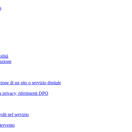
)
ilità
azione
ione di un sito o servizio digitale
va privacy, riferimenti DPO
olti nel servizio
ntervento