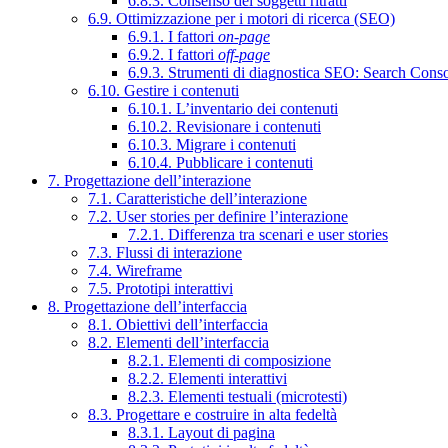
6.8.3. Consenso dei soggetti ritratti
6.9. Ottimizzazione per i motori di ricerca (SEO)
6.9.1. I fattori
on-page
6.9.2. I fattori
off-page
6.9.3. Strumenti di diagnostica SEO: Search Cons
6.10. Gestire i contenuti
6.10.1. L’inventario dei contenuti
6.10.2. Revisionare i contenuti
6.10.3. Migrare i contenuti
6.10.4. Pubblicare i contenuti
7. Progettazione dell’interazione
7.1. Caratteristiche dell’interazione
7.2. User stories per definire l’interazione
7.2.1. Differenza tra scenari e user stories
7.3. Flussi di interazione
7.4. Wireframe
7.5. Prototipi interattivi
8. Progettazione dell’interfaccia
8.1. Obiettivi dell’interfaccia
8.2. Elementi dell’interfaccia
8.2.1. Elementi di composizione
8.2.2. Elementi interattivi
8.2.3. Elementi testuali (microtesti)
8.3. Progettare e costruire in alta fedeltà
8.3.1. Layout di pagina