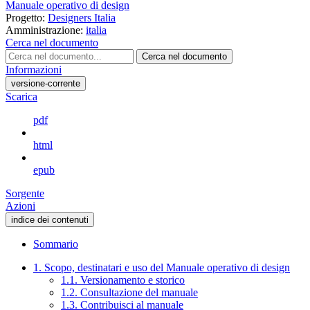
Manuale operativo di design
Progetto:
Designers Italia
Amministrazione:
italia
Cerca nel documento
Cerca nel documento
Informazioni
versione-corrente
Scarica
pdf
html
epub
Sorgente
Azioni
indice dei contenuti
Sommario
1. Scopo, destinatari e uso del Manuale operativo di design
1.1. Versionamento e storico
1.2. Consultazione del manuale
1.3. Contribuisci al manuale