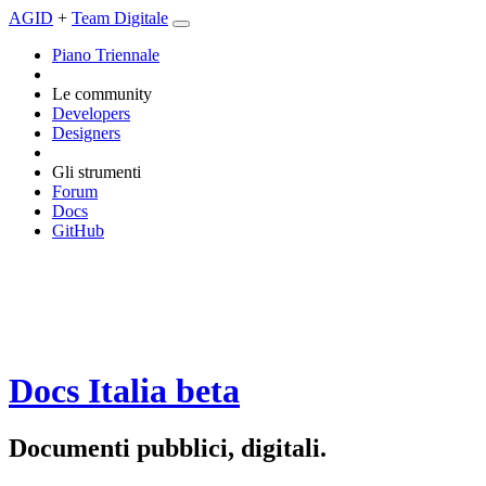
AGID
+
Team Digitale
Piano Triennale
Le community
Developers
Designers
Gli strumenti
Forum
Docs
GitHub
Docs Italia
beta
Documenti pubblici, digitali.