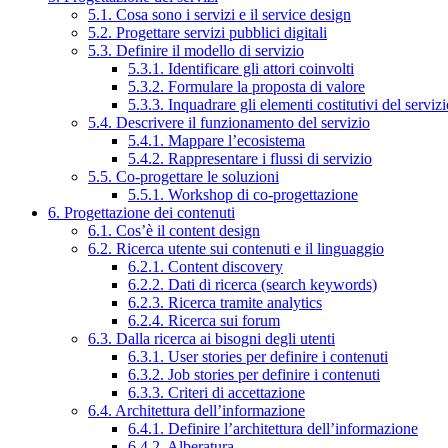
5.1. Cosa sono i servizi e il service design
5.2. Progettare servizi pubblici digitali
5.3. Definire il modello di servizio
5.3.1. Identificare gli attori coinvolti
5.3.2. Formulare la proposta di valore
5.3.3. Inquadrare gli elementi costitutivi del serviz
5.4. Descrivere il funzionamento del servizio
5.4.1. Mappare l’ecosistema
5.4.2. Rappresentare i flussi di servizio
5.5. Co-progettare le soluzioni
5.5.1. Workshop di co-progettazione
6. Progettazione dei contenuti
6.1. Cos’è il content design
6.2. Ricerca utente sui contenuti e il linguaggio
6.2.1. Content discovery
6.2.2. Dati di ricerca (search keywords)
6.2.3. Ricerca tramite analytics
6.2.4. Ricerca sui forum
6.3. Dalla ricerca ai bisogni degli utenti
6.3.1. User stories per definire i contenuti
6.3.2. Job stories per definire i contenuti
6.3.3. Criteri di accettazione
6.4. Architettura dell’informazione
6.4.1. Definire l’architettura dell’informazione
6.4.2. Alberatura