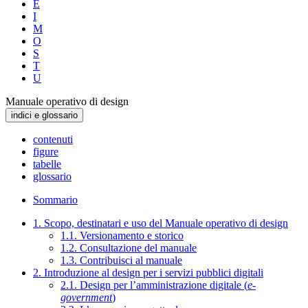
E
I
M
O
S
T
U
Manuale operativo di design
indici e glossario
contenuti
figure
tabelle
glossario
Sommario
1. Scopo, destinatari e uso del Manuale operativo di design
1.1. Versionamento e storico
1.2. Consultazione del manuale
1.3. Contribuisci al manuale
2. Introduzione al design per i servizi pubblici digitali
2.1. Design per l’amministrazione digitale (
e-
government
)