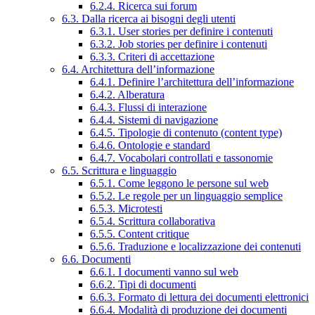
6.2.4. Ricerca sui forum
6.3. Dalla ricerca ai bisogni degli utenti
6.3.1. User stories per definire i contenuti
6.3.2. Job stories per definire i contenuti
6.3.3. Criteri di accettazione
6.4. Architettura dell’informazione
6.4.1. Definire l’architettura dell’informazione
6.4.2. Alberatura
6.4.3. Flussi di interazione
6.4.4. Sistemi di navigazione
6.4.5. Tipologie di contenuto (content type)
6.4.6. Ontologie e standard
6.4.7. Vocabolari controllati e tassonomie
6.5. Scrittura e linguaggio
6.5.1. Come leggono le persone sul web
6.5.2. Le regole per un linguaggio semplice
6.5.3. Microtesti
6.5.4. Scrittura collaborativa
6.5.5. Content critique
6.5.6. Traduzione e localizzazione dei contenuti
6.6. Documenti
6.6.1. I documenti vanno sul web
6.6.2. Tipi di documenti
6.6.3. Formato di lettura dei documenti elettronici
6.6.4. Modalità di produzione dei documenti