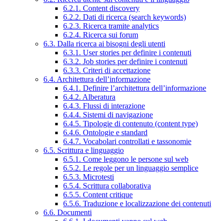
6.2.1. Content discovery
6.2.2. Dati di ricerca (search keywords)
6.2.3. Ricerca tramite analytics
6.2.4. Ricerca sui forum
6.3. Dalla ricerca ai bisogni degli utenti
6.3.1. User stories per definire i contenuti
6.3.2. Job stories per definire i contenuti
6.3.3. Criteri di accettazione
6.4. Architettura dell’informazione
6.4.1. Definire l’architettura dell’informazione
6.4.2. Alberatura
6.4.3. Flussi di interazione
6.4.4. Sistemi di navigazione
6.4.5. Tipologie di contenuto (content type)
6.4.6. Ontologie e standard
6.4.7. Vocabolari controllati e tassonomie
6.5. Scrittura e linguaggio
6.5.1. Come leggono le persone sul web
6.5.2. Le regole per un linguaggio semplice
6.5.3. Microtesti
6.5.4. Scrittura collaborativa
6.5.5. Content critique
6.5.6. Traduzione e localizzazione dei contenuti
6.6. Documenti