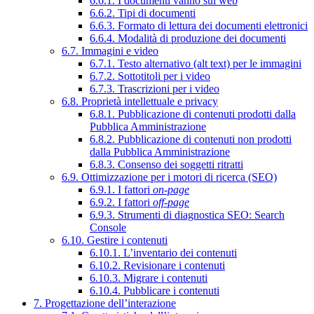
6.6.1. I documenti vanno sul web
6.6.2. Tipi di documenti
6.6.3. Formato di lettura dei documenti elettronici
6.6.4. Modalità di produzione dei documenti
6.7. Immagini e video
6.7.1. Testo alternativo (alt text) per le immagini
6.7.2. Sottotitoli per i video
6.7.3. Trascrizioni per i video
6.8. Proprietà intellettuale e privacy
6.8.1. Pubblicazione di contenuti prodotti dalla
Pubblica Amministrazione
6.8.2. Pubblicazione di contenuti non prodotti
dalla Pubblica Amministrazione
6.8.3. Consenso dei soggetti ritratti
6.9. Ottimizzazione per i motori di ricerca (SEO)
6.9.1. I fattori
on-page
6.9.2. I fattori
off-page
6.9.3. Strumenti di diagnostica SEO: Search
Console
6.10. Gestire i contenuti
6.10.1. L’inventario dei contenuti
6.10.2. Revisionare i contenuti
6.10.3. Migrare i contenuti
6.10.4. Pubblicare i contenuti
7. Progettazione dell’interazione