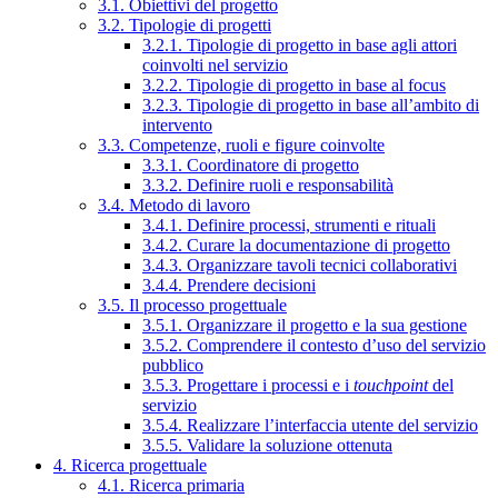
3.1. Obiettivi del progetto
3.2. Tipologie di progetti
3.2.1. Tipologie di progetto in base agli attori
coinvolti nel servizio
3.2.2. Tipologie di progetto in base al focus
3.2.3. Tipologie di progetto in base all’ambito di
intervento
3.3. Competenze, ruoli e figure coinvolte
3.3.1. Coordinatore di progetto
3.3.2. Definire ruoli e responsabilità
3.4. Metodo di lavoro
3.4.1. Definire processi, strumenti e rituali
3.4.2. Curare la documentazione di progetto
3.4.3. Organizzare tavoli tecnici collaborativi
3.4.4. Prendere decisioni
3.5. Il processo progettuale
3.5.1. Organizzare il progetto e la sua gestione
3.5.2. Comprendere il contesto d’uso del servizio
pubblico
3.5.3. Progettare i processi e i
touchpoint
del
servizio
3.5.4. Realizzare l’interfaccia utente del servizio
3.5.5. Validare la soluzione ottenuta
4. Ricerca progettuale
4.1. Ricerca primaria