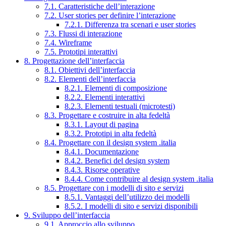
7.1. Caratteristiche dell’interazione
7.2. User stories per definire l’interazione
7.2.1. Differenza tra scenari e user stories
7.3. Flussi di interazione
7.4. Wireframe
7.5. Prototipi interattivi
8. Progettazione dell’interfaccia
8.1. Obiettivi dell’interfaccia
8.2. Elementi dell’interfaccia
8.2.1. Elementi di composizione
8.2.2. Elementi interattivi
8.2.3. Elementi testuali (microtesti)
8.3. Progettare e costruire in alta fedeltà
8.3.1. Layout di pagina
8.3.2. Prototipi in alta fedeltà
8.4. Progettare con il design system .italia
8.4.1. Documentazione
8.4.2. Benefici del design system
8.4.3. Risorse operative
8.4.4. Come contribuire al design system .italia
8.5. Progettare con i modelli di sito e servizi
8.5.1. Vantaggi dell’utilizzo dei modelli
8.5.2. I modelli di sito e servizi disponibili
9. Sviluppo dell’interfaccia
9.1. Approccio allo sviluppo