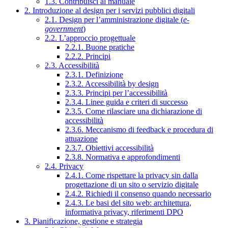
1.3. Contribuisci al manuale
2. Introduzione al design per i servizi pubblici digitali
2.1. Design per l’amministrazione digitale (
e-
government
)
2.2. L’approccio progettuale
2.2.1. Buone pratiche
2.2.2. Principi
2.3. Accessibilità
2.3.1. Definizione
2.3.2. Accessibilità by design
2.3.3. Principi per l’accessibilità
2.3.4. Linee guida e criteri di successo
2.3.5. Come rilasciare una dichiarazione di
accessibilità
2.3.6. Meccanismo di feedback e procedura di
attuazione
2.3.7. Obiettivi accessibilità
2.3.8. Normativa e approfondimenti
2.4. Privacy
2.4.1. Come rispettare la privacy sin dalla
progettazione di un sito o servizio digitale
2.4.2. Richiedi il consenso quando necessario
2.4.3. Le basi del sito web: architettura,
informativa privacy, riferimenti DPO
3. Pianificazione, gestione e strategia