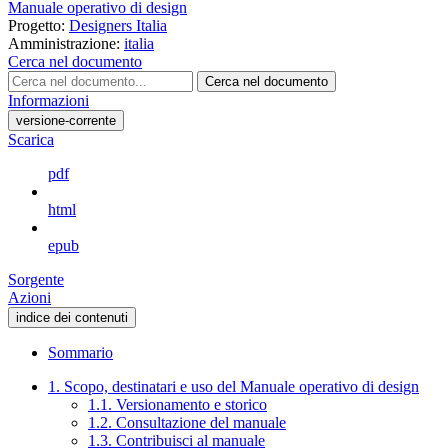
Manuale operativo di design
Progetto:
Designers Italia
Amministrazione:
italia
Cerca nel documento
Cerca nel documento
Informazioni
versione-corrente
Scarica
pdf
html
epub
Sorgente
Azioni
indice dei contenuti
Sommario
1. Scopo, destinatari e uso del Manuale operativo di design
1.1. Versionamento e storico
1.2. Consultazione del manuale
1.3. Contribuisci al manuale