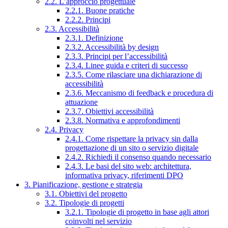
2.2. L’approccio progettuale
2.2.1. Buone pratiche
2.2.2. Principi
2.3. Accessibilità
2.3.1. Definizione
2.3.2. Accessibilità by design
2.3.3. Principi per l’accessibilità
2.3.4. Linee guida e criteri di successo
2.3.5. Come rilasciare una dichiarazione di
accessibilità
2.3.6. Meccanismo di feedback e procedura di
attuazione
2.3.7. Obiettivi accessibilità
2.3.8. Normativa e approfondimenti
2.4. Privacy
2.4.1. Come rispettare la privacy sin dalla
progettazione di un sito o servizio digitale
2.4.2. Richiedi il consenso quando necessario
2.4.3. Le basi del sito web: architettura,
informativa privacy, riferimenti DPO
3. Pianificazione, gestione e strategia
3.1. Obiettivi del progetto
3.2. Tipologie di progetti
3.2.1. Tipologie di progetto in base agli attori
coinvolti nel servizio