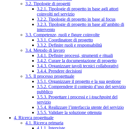
3.2. Tipologie di progetti
3.2.1. Tipologie di progetto in base agli attori
coinvolti nel servizio
3.2.2. Tipologie di progetto in base al focus
3.2.3. Tipologie di progetto in base all’ambito di
intervento
3.3. Competenze, ruoli e figure coinvolte
3.3.1. Coordinatore di progetto
3.3.2. Definire ruoli e responsabilità
3.4. Metodo di lavoro
3.4.1. Definire processi, strumenti e rituali
3.4.2. Curare la documentazione di progetto
3.4.3. Organizzare tavoli tecnici collaborativi
3.4.4. Prendere decisioni
3.5. Il processo progettuale
3.5.1. Organizzare il progetto e la sua gestione
3.5.2. Comprendere il contesto d’uso del servizio
pubblico
3.5.3. Progettare i processi e i
touchpoint
del
servizio
3.5.4. Realizzare l’interfaccia utente del servizio
3.5.5. Validare la soluzione ottenuta
4. Ricerca progettuale
4.1. Ricerca primaria
4.1.1. Interviste