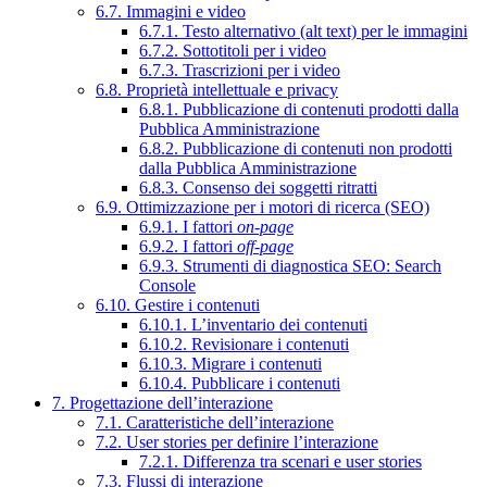
6.7. Immagini e video
6.7.1. Testo alternativo (alt text) per le immagini
6.7.2. Sottotitoli per i video
6.7.3. Trascrizioni per i video
6.8. Proprietà intellettuale e privacy
6.8.1. Pubblicazione di contenuti prodotti dalla
Pubblica Amministrazione
6.8.2. Pubblicazione di contenuti non prodotti
dalla Pubblica Amministrazione
6.8.3. Consenso dei soggetti ritratti
6.9. Ottimizzazione per i motori di ricerca (SEO)
6.9.1. I fattori
on-page
6.9.2. I fattori
off-page
6.9.3. Strumenti di diagnostica SEO: Search
Console
6.10. Gestire i contenuti
6.10.1. L’inventario dei contenuti
6.10.2. Revisionare i contenuti
6.10.3. Migrare i contenuti
6.10.4. Pubblicare i contenuti
7. Progettazione dell’interazione
7.1. Caratteristiche dell’interazione
7.2. User stories per definire l’interazione
7.2.1. Differenza tra scenari e user stories
7.3. Flussi di interazione