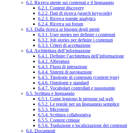
6.2. Ricerca utente sui contenuti e il linguaggio
6.2.1. Content discovery
6.2.2. Dati di ricerca (search keywords)
6.2.3. Ricerca tramite analytics
6.2.4. Ricerca sui forum
6.3. Dalla ricerca ai bisogni degli utenti
6.3.1. User stories per definire i contenuti
6.3.2. Job stories per definire i contenuti
6.3.3. Criteri di accettazione
6.4. Architettura dell’informazione
6.4.1. Definire l’architettura dell’informazione
6.4.2. Alberatura
6.4.3. Flussi di interazione
6.4.4. Sistemi di navigazione
6.4.5. Tipologie di contenuto (content type)
6.4.6. Ontologie e standard
6.4.7. Vocabolari controllati e tassonomie
6.5. Scrittura e linguaggio
6.5.1. Come leggono le persone sul web
6.5.2. Le regole per un linguaggio semplice
6.5.3. Microtesti
6.5.4. Scrittura collaborativa
6.5.5. Content critique
6.5.6. Traduzione e localizzazione dei contenuti
6.6. Documenti