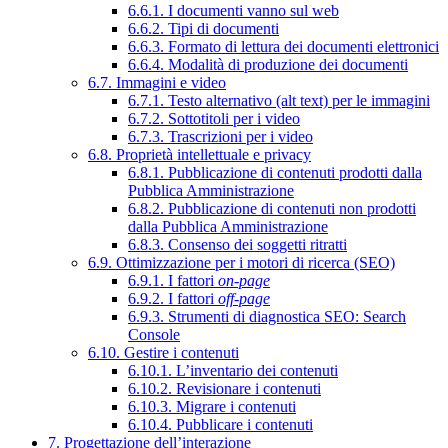
6.6.1. I documenti vanno sul web
6.6.2. Tipi di documenti
6.6.3. Formato di lettura dei documenti elettronici
6.6.4. Modalità di produzione dei documenti
6.7. Immagini e video
6.7.1. Testo alternativo (alt text) per le immagini
6.7.2. Sottotitoli per i video
6.7.3. Trascrizioni per i video
6.8. Proprietà intellettuale e privacy
6.8.1. Pubblicazione di contenuti prodotti dalla
Pubblica Amministrazione
6.8.2. Pubblicazione di contenuti non prodotti
dalla Pubblica Amministrazione
6.8.3. Consenso dei soggetti ritratti
6.9. Ottimizzazione per i motori di ricerca (SEO)
6.9.1. I fattori
on-page
6.9.2. I fattori
off-page
6.9.3. Strumenti di diagnostica SEO: Search
Console
6.10. Gestire i contenuti
6.10.1. L’inventario dei contenuti
6.10.2. Revisionare i contenuti
6.10.3. Migrare i contenuti
6.10.4. Pubblicare i contenuti
7. Progettazione dell’interazione