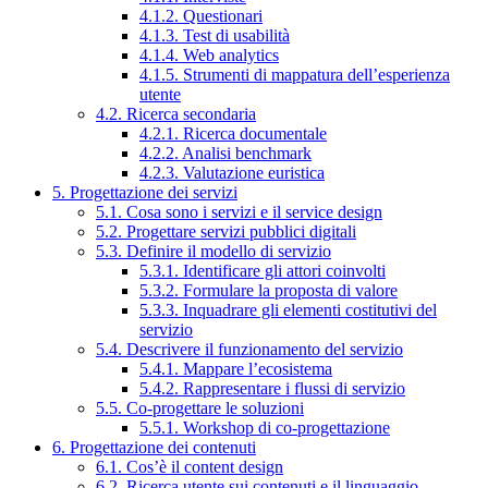
4.1.2. Questionari
4.1.3. Test di usabilità
4.1.4. Web analytics
4.1.5. Strumenti di mappatura dell’esperienza
utente
4.2. Ricerca secondaria
4.2.1. Ricerca documentale
4.2.2. Analisi benchmark
4.2.3. Valutazione euristica
5. Progettazione dei servizi
5.1. Cosa sono i servizi e il service design
5.2. Progettare servizi pubblici digitali
5.3. Definire il modello di servizio
5.3.1. Identificare gli attori coinvolti
5.3.2. Formulare la proposta di valore
5.3.3. Inquadrare gli elementi costitutivi del
servizio
5.4. Descrivere il funzionamento del servizio
5.4.1. Mappare l’ecosistema
5.4.2. Rappresentare i flussi di servizio
5.5. Co-progettare le soluzioni
5.5.1. Workshop di co-progettazione
6. Progettazione dei contenuti
6.1. Cos’è il content design
6.2. Ricerca utente sui contenuti e il linguaggio