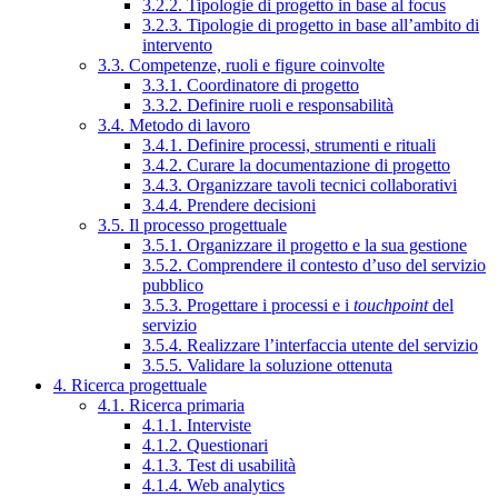
3.2.2. Tipologie di progetto in base al focus
3.2.3. Tipologie di progetto in base all’ambito di
intervento
3.3. Competenze, ruoli e figure coinvolte
3.3.1. Coordinatore di progetto
3.3.2. Definire ruoli e responsabilità
3.4. Metodo di lavoro
3.4.1. Definire processi, strumenti e rituali
3.4.2. Curare la documentazione di progetto
3.4.3. Organizzare tavoli tecnici collaborativi
3.4.4. Prendere decisioni
3.5. Il processo progettuale
3.5.1. Organizzare il progetto e la sua gestione
3.5.2. Comprendere il contesto d’uso del servizio
pubblico
3.5.3. Progettare i processi e i
touchpoint
del
servizio
3.5.4. Realizzare l’interfaccia utente del servizio
3.5.5. Validare la soluzione ottenuta
4. Ricerca progettuale
4.1. Ricerca primaria
4.1.1. Interviste
4.1.2. Questionari
4.1.3. Test di usabilità
4.1.4. Web analytics