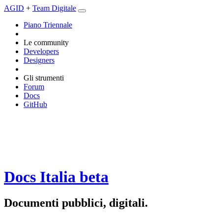
AGID
+
Team Digitale
Piano Triennale
Le community
Developers
Designers
Gli strumenti
Forum
Docs
GitHub
Docs Italia
beta
Documenti pubblici, digitali.