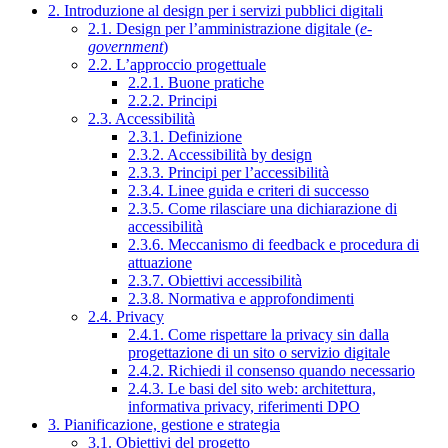
2. Introduzione al design per i servizi pubblici digitali
2.1. Design per l’amministrazione digitale (
e-
government
)
2.2. L’approccio progettuale
2.2.1. Buone pratiche
2.2.2. Principi
2.3. Accessibilità
2.3.1. Definizione
2.3.2. Accessibilità by design
2.3.3. Principi per l’accessibilità
2.3.4. Linee guida e criteri di successo
2.3.5. Come rilasciare una dichiarazione di
accessibilità
2.3.6. Meccanismo di feedback e procedura di
attuazione
2.3.7. Obiettivi accessibilità
2.3.8. Normativa e approfondimenti
2.4. Privacy
2.4.1. Come rispettare la privacy sin dalla
progettazione di un sito o servizio digitale
2.4.2. Richiedi il consenso quando necessario
2.4.3. Le basi del sito web: architettura,
informativa privacy, riferimenti DPO
3. Pianificazione, gestione e strategia
3.1. Obiettivi del progetto