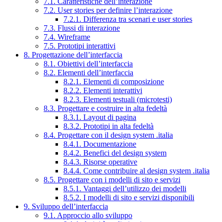
7.1. Caratteristiche dell’interazione
7.2. User stories per definire l’interazione
7.2.1. Differenza tra scenari e user stories
7.3. Flussi di interazione
7.4. Wireframe
7.5. Prototipi interattivi
8. Progettazione dell’interfaccia
8.1. Obiettivi dell’interfaccia
8.2. Elementi dell’interfaccia
8.2.1. Elementi di composizione
8.2.2. Elementi interattivi
8.2.3. Elementi testuali (microtesti)
8.3. Progettare e costruire in alta fedeltà
8.3.1. Layout di pagina
8.3.2. Prototipi in alta fedeltà
8.4. Progettare con il design system .italia
8.4.1. Documentazione
8.4.2. Benefici del design system
8.4.3. Risorse operative
8.4.4. Come contribuire al design system .italia
8.5. Progettare con i modelli di sito e servizi
8.5.1. Vantaggi dell’utilizzo dei modelli
8.5.2. I modelli di sito e servizi disponibili
9. Sviluppo dell’interfaccia
9.1. Approccio allo sviluppo