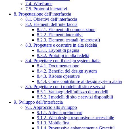
7.4. Wireframe
7.5. Prototipi interattivi
8. Progettazione dell’interfaccia
8.1. Obiettivi dell’interfaccia
8.2. Elementi dell’interfaccia
8.2.1. Elementi di composizione
8.2.2. Elementi interattivi
8.2.3. Elementi testuali (microtesti)
8.3. Progettare e costruire in alta fedeltà
8.3.1. Layout di pagina
8.3.2. Prototipi in alta fedeltà
8.4. Progettare con il design system .italia
8.4.1. Documentazione
8.4.2. Benefici del design system
8.4.3. Risorse operative
8.4.4. Come contribuire al design system .italia
8.5. Progettare con i modelli di sito e servizi
8.5.1. Vantaggi dell’utilizzo dei modelli
8.5.2. I modelli di sito e servizi disponibili
9. Sviluppo dell’interfaccia
9.1. Approccio allo sviluppo
9.1.1. Attività preliminari
9.1.2. Web design responsivo e accessibile
9.1.3. Mobile first
9.1.4. Progressive enhancement e Graceful