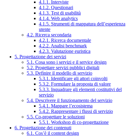
4.1.1. Interviste
4.1.2. Questionari
4.1.3. Test di usabilità
4.1.4. Web analytics
4.1.5. Strumenti di mappatura dell’esperienza
utente
4.2. Ricerca secondaria
4.2.1. Ricerca documentale
4.2.2. Analisi benchmark
4.2.3. Valutazione euristica
5. Progettazione dei servizi
5.1. Cosa sono i servizi e il service design
5.2. Progettare servizi pubblici digitali
5.3. Definire il modello di servizio
5.3.1. Identificare gli attori coinvolti
5.3.2. Formulare la proposta di valore
5.3.3. Inquadrare gli elementi costitutivi del
servizio
5.4. Descrivere il funzionamento del servizio
5.4.1. Mappare l’ecosistema
5.4.2. Rappresentare i flussi di servizio
5.5. Co-progettare le soluzioni
5.5.1. Workshop di co-progettazione
6. Progettazione dei contenuti
6.1. Cos’è il content design