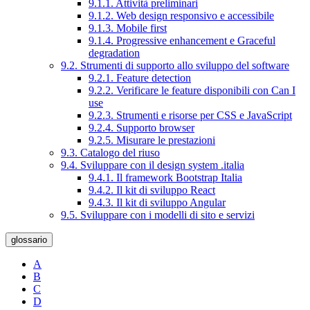
9.1.1. Attività preliminari
9.1.2. Web design responsivo e accessibile
9.1.3. Mobile first
9.1.4. Progressive enhancement e Graceful
degradation
9.2. Strumenti di supporto allo sviluppo del software
9.2.1. Feature detection
9.2.2. Verificare le feature disponibili con Can I
use
9.2.3. Strumenti e risorse per CSS e JavaScript
9.2.4. Supporto browser
9.2.5. Misurare le prestazioni
9.3. Catalogo del riuso
9.4. Sviluppare con il design system .italia
9.4.1. Il framework Bootstrap Italia
9.4.2. Il kit di sviluppo React
9.4.3. Il kit di sviluppo Angular
9.5. Sviluppare con i modelli di sito e servizi
glossario
A
B
C
D