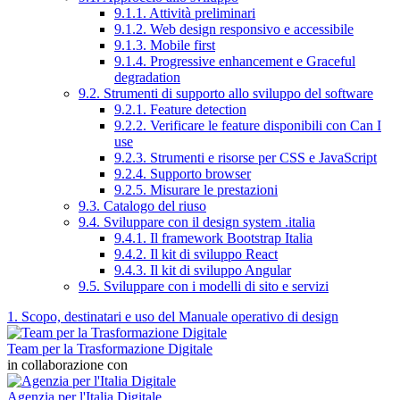
9.1.1. Attività preliminari
9.1.2. Web design responsivo e accessibile
9.1.3. Mobile first
9.1.4. Progressive enhancement e Graceful
degradation
9.2. Strumenti di supporto allo sviluppo del software
9.2.1. Feature detection
9.2.2. Verificare le feature disponibili con Can I
use
9.2.3. Strumenti e risorse per CSS e JavaScript
9.2.4. Supporto browser
9.2.5. Misurare le prestazioni
9.3. Catalogo del riuso
9.4. Sviluppare con il design system .italia
9.4.1. Il framework Bootstrap Italia
9.4.2. Il kit di sviluppo React
9.4.3. Il kit di sviluppo Angular
9.5. Sviluppare con i modelli di sito e servizi
1. Scopo, destinatari e uso del Manuale operativo di design
Team per la Trasformazione Digitale
in collaborazione con
Agenzia per l'Italia Digitale