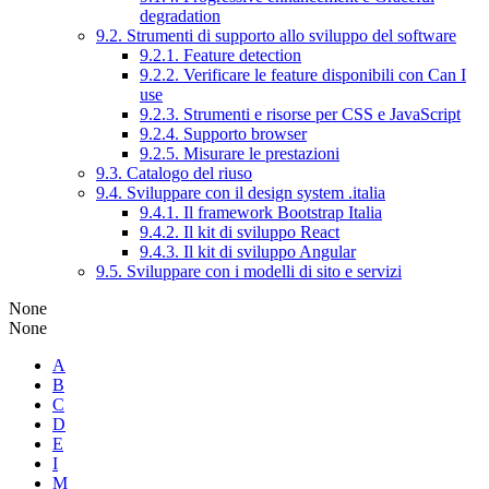
degradation
9.2. Strumenti di supporto allo sviluppo del software
9.2.1. Feature detection
9.2.2. Verificare le feature disponibili con Can I
use
9.2.3. Strumenti e risorse per CSS e JavaScript
9.2.4. Supporto browser
9.2.5. Misurare le prestazioni
9.3. Catalogo del riuso
9.4. Sviluppare con il design system .italia
9.4.1. Il framework Bootstrap Italia
9.4.2. Il kit di sviluppo React
9.4.3. Il kit di sviluppo Angular
9.5. Sviluppare con i modelli di sito e servizi
None
None
A
B
C
D
E
I
M