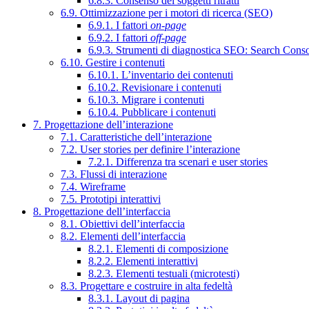
6.8.3. Consenso dei soggetti ritratti
6.9. Ottimizzazione per i motori di ricerca (SEO)
6.9.1. I fattori
on-page
6.9.2. I fattori
off-page
6.9.3. Strumenti di diagnostica SEO: Search Cons
6.10. Gestire i contenuti
6.10.1. L’inventario dei contenuti
6.10.2. Revisionare i contenuti
6.10.3. Migrare i contenuti
6.10.4. Pubblicare i contenuti
7. Progettazione dell’interazione
7.1. Caratteristiche dell’interazione
7.2. User stories per definire l’interazione
7.2.1. Differenza tra scenari e user stories
7.3. Flussi di interazione
7.4. Wireframe
7.5. Prototipi interattivi
8. Progettazione dell’interfaccia
8.1. Obiettivi dell’interfaccia
8.2. Elementi dell’interfaccia
8.2.1. Elementi di composizione
8.2.2. Elementi interattivi
8.2.3. Elementi testuali (microtesti)
8.3. Progettare e costruire in alta fedeltà
8.3.1. Layout di pagina