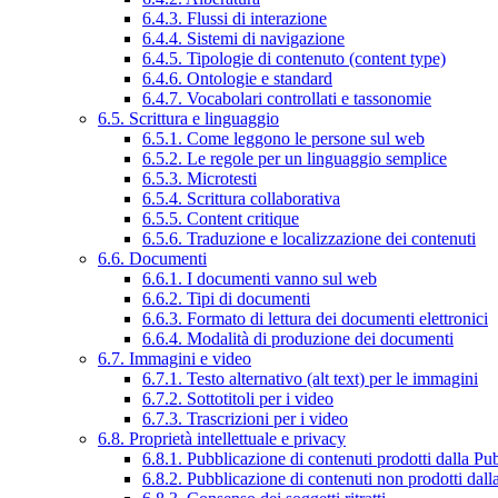
6.4.3. Flussi di interazione
6.4.4. Sistemi di navigazione
6.4.5. Tipologie di contenuto (content type)
6.4.6. Ontologie e standard
6.4.7. Vocabolari controllati e tassonomie
6.5. Scrittura e linguaggio
6.5.1. Come leggono le persone sul web
6.5.2. Le regole per un linguaggio semplice
6.5.3. Microtesti
6.5.4. Scrittura collaborativa
6.5.5. Content critique
6.5.6. Traduzione e localizzazione dei contenuti
6.6. Documenti
6.6.1. I documenti vanno sul web
6.6.2. Tipi di documenti
6.6.3. Formato di lettura dei documenti elettronici
6.6.4. Modalità di produzione dei documenti
6.7. Immagini e video
6.7.1. Testo alternativo (alt text) per le immagini
6.7.2. Sottotitoli per i video
6.7.3. Trascrizioni per i video
6.8. Proprietà intellettuale e privacy
6.8.1. Pubblicazione di contenuti prodotti dalla P
6.8.2. Pubblicazione di contenuti non prodotti dal