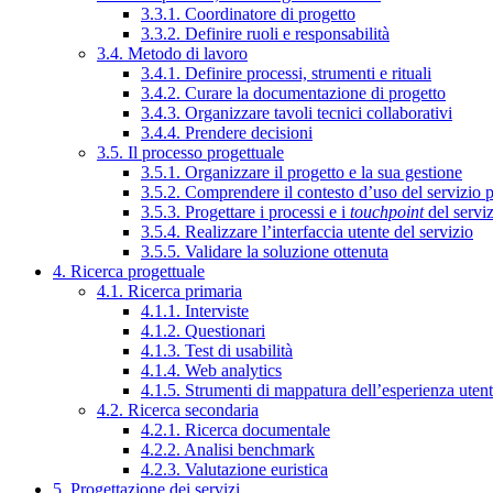
3.3.1. Coordinatore di progetto
3.3.2. Definire ruoli e responsabilità
3.4. Metodo di lavoro
3.4.1. Definire processi, strumenti e rituali
3.4.2. Curare la documentazione di progetto
3.4.3. Organizzare tavoli tecnici collaborativi
3.4.4. Prendere decisioni
3.5. Il processo progettuale
3.5.1. Organizzare il progetto e la sua gestione
3.5.2. Comprendere il contesto d’uso del servizio 
3.5.3. Progettare i processi e i
touchpoint
del servi
3.5.4. Realizzare l’interfaccia utente del servizio
3.5.5. Validare la soluzione ottenuta
4. Ricerca progettuale
4.1. Ricerca primaria
4.1.1. Interviste
4.1.2. Questionari
4.1.3. Test di usabilità
4.1.4. Web analytics
4.1.5. Strumenti di mappatura dell’esperienza uten
4.2. Ricerca secondaria
4.2.1. Ricerca documentale
4.2.2. Analisi benchmark
4.2.3. Valutazione euristica
5. Progettazione dei servizi