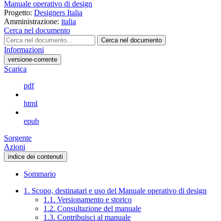
Manuale operativo di design
Progetto:
Designers Italia
Amministrazione:
italia
Cerca nel documento
Cerca nel documento
Informazioni
versione-corrente
Scarica
pdf
html
epub
Sorgente
Azioni
indice dei contenuti
Sommario
1. Scopo, destinatari e uso del Manuale operativo di design
1.1. Versionamento e storico
1.2. Consultazione del manuale
1.3. Contribuisci al manuale