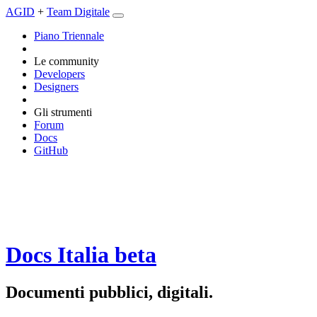
AGID
+
Team Digitale
Piano Triennale
Le community
Developers
Designers
Gli strumenti
Forum
Docs
GitHub
Docs Italia
beta
Documenti pubblici, digitali.