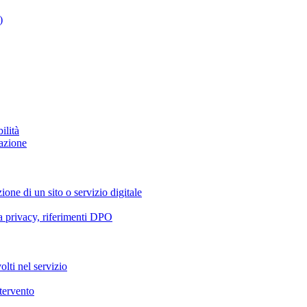
)
ilità
azione
ione di un sito o servizio digitale
va privacy, riferimenti DPO
olti nel servizio
ntervento