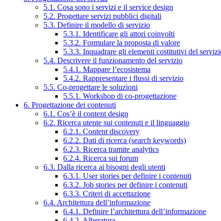
5.1. Cosa sono i servizi e il service design
5.2. Progettare servizi pubblici digitali
5.3. Definire il modello di servizio
5.3.1. Identificare gli attori coinvolti
5.3.2. Formulare la proposta di valore
5.3.3. Inquadrare gli elementi costitutivi del serviz
5.4. Descrivere il funzionamento del servizio
5.4.1. Mappare l’ecosistema
5.4.2. Rappresentare i flussi di servizio
5.5. Co-progettare le soluzioni
5.5.1. Workshop di co-progettazione
6. Progettazione dei contenuti
6.1. Cos’è il content design
6.2. Ricerca utente sui contenuti e il linguaggio
6.2.1. Content discovery
6.2.2. Dati di ricerca (search keywords)
6.2.3. Ricerca tramite analytics
6.2.4. Ricerca sui forum
6.3. Dalla ricerca ai bisogni degli utenti
6.3.1. User stories per definire i contenuti
6.3.2. Job stories per definire i contenuti
6.3.3. Criteri di accettazione
6.4. Architettura dell’informazione
6.4.1. Definire l’architettura dell’informazione
6.4.2. Alberatura