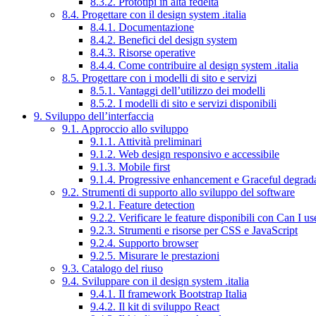
8.3.2. Prototipi in alta fedeltà
8.4. Progettare con il design system .italia
8.4.1. Documentazione
8.4.2. Benefici del design system
8.4.3. Risorse operative
8.4.4. Come contribuire al design system .italia
8.5. Progettare con i modelli di sito e servizi
8.5.1. Vantaggi dell’utilizzo dei modelli
8.5.2. I modelli di sito e servizi disponibili
9. Sviluppo dell’interfaccia
9.1. Approccio allo sviluppo
9.1.1. Attività preliminari
9.1.2. Web design responsivo e accessibile
9.1.3. Mobile first
9.1.4. Progressive enhancement e Graceful degrad
9.2. Strumenti di supporto allo sviluppo del software
9.2.1. Feature detection
9.2.2. Verificare le feature disponibili con Can I us
9.2.3. Strumenti e risorse per CSS e JavaScript
9.2.4. Supporto browser
9.2.5. Misurare le prestazioni
9.3. Catalogo del riuso
9.4. Sviluppare con il design system .italia
9.4.1. Il framework Bootstrap Italia
9.4.2. Il kit di sviluppo React