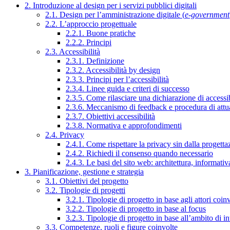
2. Introduzione al design per i servizi pubblici digitali
2.1. Design per l’amministrazione digitale (
e-government
2.2. L’approccio progettuale
2.2.1. Buone pratiche
2.2.2. Principi
2.3. Accessibilità
2.3.1. Definizione
2.3.2. Accessibilità by design
2.3.3. Principi per l’accessibilità
2.3.4. Linee guida e criteri di successo
2.3.5. Come rilasciare una dichiarazione di accessib
2.3.6. Meccanismo di feedback e procedura di attu
2.3.7. Obiettivi accessibilità
2.3.8. Normativa e approfondimenti
2.4. Privacy
2.4.1. Come rispettare la privacy sin dalla progettaz
2.4.2. Richiedi il consenso quando necessario
2.4.3. Le basi del sito web: architettura, informati
3. Pianificazione, gestione e strategia
3.1. Obiettivi del progetto
3.2. Tipologie di progetti
3.2.1. Tipologie di progetto in base agli attori coinv
3.2.2. Tipologie di progetto in base al focus
3.2.3. Tipologie di progetto in base all’ambito di i
3.3. Competenze, ruoli e figure coinvolte