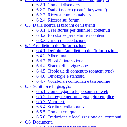
6.2.1. Content discovery
6.2.2. Dati di ricerca (search keywords)
6.2.3. Ricerca tramite analytics
6.2.4. Ricerca sui forum
6.3. Dalla ricerca ai bisogni degli utenti
6.3.1. User stories per definire i contenuti
6.3.2. Job stories per definire i contenuti
6.3.3. Criteri di accettazione
6.4. Architettura dell’informazione
6.4.1. Definire l’architettura dell’informazione
6.4.2. Alberatura
6.4.3. Flussi di interazione
6.4.4. Sistemi di navigazione
6.4.5. Tipologie di contenuto (content type)
6.4.6. Ontologie e standard
6.4.7. Vocabolari controllati e tassonomie
6.5. Scrittura e linguaggio
6.5.1. Come leggono le persone sul web
6.5.2. Le regole per un linguaggio semplice
6.5.3. Microtesti
6.5.4. Scrittura collaborativa
6.5.5. Content critique
6.5.6. Traduzione e localizzazione dei contenuti
6.6. Documenti