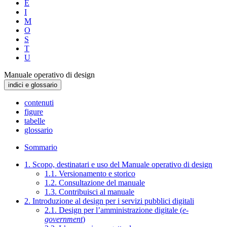
E
I
M
O
S
T
U
Manuale operativo di design
indici e glossario
contenuti
figure
tabelle
glossario
Sommario
1. Scopo, destinatari e uso del Manuale operativo di design
1.1. Versionamento e storico
1.2. Consultazione del manuale
1.3. Contribuisci al manuale
2. Introduzione al design per i servizi pubblici digitali
2.1. Design per l’amministrazione digitale (
e-
government
)