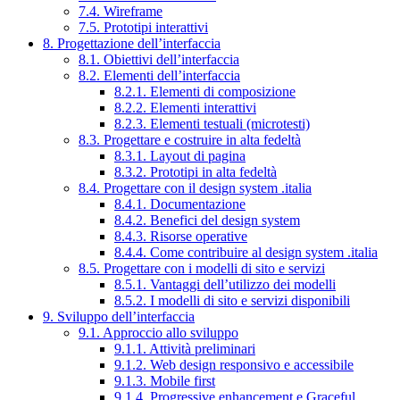
7.4. Wireframe
7.5. Prototipi interattivi
8. Progettazione dell’interfaccia
8.1. Obiettivi dell’interfaccia
8.2. Elementi dell’interfaccia
8.2.1. Elementi di composizione
8.2.2. Elementi interattivi
8.2.3. Elementi testuali (microtesti)
8.3. Progettare e costruire in alta fedeltà
8.3.1. Layout di pagina
8.3.2. Prototipi in alta fedeltà
8.4. Progettare con il design system .italia
8.4.1. Documentazione
8.4.2. Benefici del design system
8.4.3. Risorse operative
8.4.4. Come contribuire al design system .italia
8.5. Progettare con i modelli di sito e servizi
8.5.1. Vantaggi dell’utilizzo dei modelli
8.5.2. I modelli di sito e servizi disponibili
9. Sviluppo dell’interfaccia
9.1. Approccio allo sviluppo
9.1.1. Attività preliminari
9.1.2. Web design responsivo e accessibile
9.1.3. Mobile first
9.1.4. Progressive enhancement e Graceful