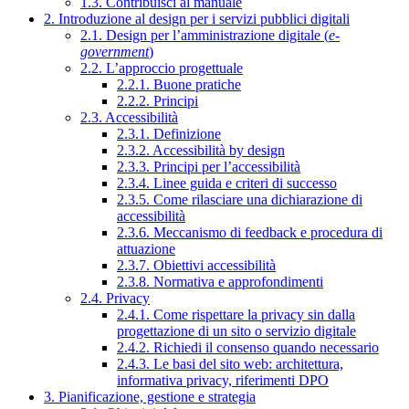
1.3. Contribuisci al manuale
2. Introduzione al design per i servizi pubblici digitali
2.1. Design per l’amministrazione digitale (
e-
government
)
2.2. L’approccio progettuale
2.2.1. Buone pratiche
2.2.2. Principi
2.3. Accessibilità
2.3.1. Definizione
2.3.2. Accessibilità by design
2.3.3. Principi per l’accessibilità
2.3.4. Linee guida e criteri di successo
2.3.5. Come rilasciare una dichiarazione di
accessibilità
2.3.6. Meccanismo di feedback e procedura di
attuazione
2.3.7. Obiettivi accessibilità
2.3.8. Normativa e approfondimenti
2.4. Privacy
2.4.1. Come rispettare la privacy sin dalla
progettazione di un sito o servizio digitale
2.4.2. Richiedi il consenso quando necessario
2.4.3. Le basi del sito web: architettura,
informativa privacy, riferimenti DPO
3. Pianificazione, gestione e strategia