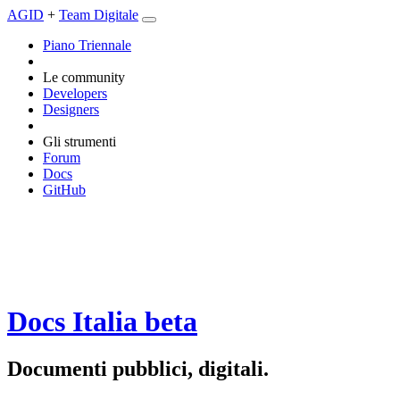
AGID
+
Team Digitale
Piano Triennale
Le community
Developers
Designers
Gli strumenti
Forum
Docs
GitHub
Docs Italia
beta
Documenti pubblici, digitali.