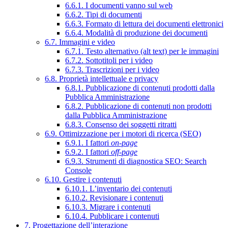
6.6.1. I documenti vanno sul web
6.6.2. Tipi di documenti
6.6.3. Formato di lettura dei documenti elettronici
6.6.4. Modalità di produzione dei documenti
6.7. Immagini e video
6.7.1. Testo alternativo (alt text) per le immagini
6.7.2. Sottotitoli per i video
6.7.3. Trascrizioni per i video
6.8. Proprietà intellettuale e privacy
6.8.1. Pubblicazione di contenuti prodotti dalla
Pubblica Amministrazione
6.8.2. Pubblicazione di contenuti non prodotti
dalla Pubblica Amministrazione
6.8.3. Consenso dei soggetti ritratti
6.9. Ottimizzazione per i motori di ricerca (SEO)
6.9.1. I fattori
on-page
6.9.2. I fattori
off-page
6.9.3. Strumenti di diagnostica SEO: Search
Console
6.10. Gestire i contenuti
6.10.1. L’inventario dei contenuti
6.10.2. Revisionare i contenuti
6.10.3. Migrare i contenuti
6.10.4. Pubblicare i contenuti
7. Progettazione dell’interazione