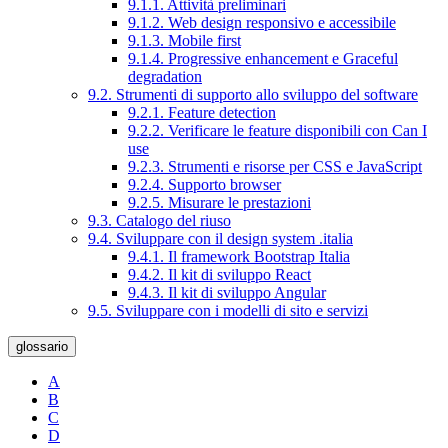
9.1.1. Attività preliminari
9.1.2. Web design responsivo e accessibile
9.1.3. Mobile first
9.1.4. Progressive enhancement e Graceful
degradation
9.2. Strumenti di supporto allo sviluppo del software
9.2.1. Feature detection
9.2.2. Verificare le feature disponibili con Can I
use
9.2.3. Strumenti e risorse per CSS e JavaScript
9.2.4. Supporto browser
9.2.5. Misurare le prestazioni
9.3. Catalogo del riuso
9.4. Sviluppare con il design system .italia
9.4.1. Il framework Bootstrap Italia
9.4.2. Il kit di sviluppo React
9.4.3. Il kit di sviluppo Angular
9.5. Sviluppare con i modelli di sito e servizi
glossario
A
B
C
D