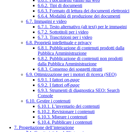
6.6.1. I documenti vanno sul web
6.6.2. Tipi di documenti
6.6.3. Formato di lettura dei documenti elettronici
6.6.4. Modalità di produzione dei documenti
6.7. Immagini e video
6.7.1. Testo alternativo (alt text) per le immagini
6.7.2. Sottotitoli per i video
6.7.3. Trascrizioni per i video
6.8. Proprietà intellettuale e privacy
6.8.1. Pubblicazione di contenuti prodotti dalla
Pubblica Amministrazione
6.8.2. Pubblicazione di contenuti non prodotti
dalla Pubblica Amministrazione
6.8.3. Consenso dei soggetti ritratti
6.9. Ottimizzazione per i motori di ricerca (SEO)
6.9.1. I fattori
on-page
6.9.2. I fattori
off-page
6.9.3. Strumenti di diagnostica SEO: Search
Console
6.10. Gestire i contenuti
6.10.1. L’inventario dei contenuti
6.10.2. Revisionare i contenuti
6.10.3. Migrare i contenuti
6.10.4. Pubblicare i contenuti
7. Progettazione dell’interazione