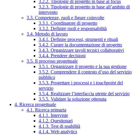
3.2.2. Tipologie di progetto in base al focus
3.2.3. Tipologie di progetto in base all’ambito di
intervento
3.3. Competenze, ruoli e figure coinvolte
3.3.1. Coordinatore di progetto
3.3.2. Definire ruoli e responsabilità
3.4. Metodo di lavoro
3.4.1. Definire processi, strumenti e rituali
3.4.2. Curare la documentazione di progetto
3.4.3. Organizzare tavoli tecnici collaborativi
3.4.4. Prendere decisioni
3.5. Il processo progettuale
3.5.1. Organizzare il progetto e la sua gestione
3.5.2. Comprendere il contesto d’uso del servizio
pubblico
3.5.3. Progettare i processi e i
touchpoint
del
servizio
3.5.4. Realizzare l’interfaccia utente del servizio
3.5.5. Validare la soluzione ottenuta
4. Ricerca progettuale
4.1. Ricerca primaria
4.1.1. Interviste
4.1.2. Questionari
4.1.3. Test di usabilità
4.1.4. Web analytics