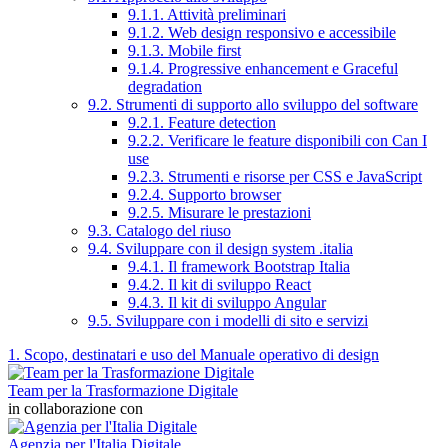
9.1.1. Attività preliminari
9.1.2. Web design responsivo e accessibile
9.1.3. Mobile first
9.1.4. Progressive enhancement e Graceful
degradation
9.2. Strumenti di supporto allo sviluppo del software
9.2.1. Feature detection
9.2.2. Verificare le feature disponibili con Can I
use
9.2.3. Strumenti e risorse per CSS e JavaScript
9.2.4. Supporto browser
9.2.5. Misurare le prestazioni
9.3. Catalogo del riuso
9.4. Sviluppare con il design system .italia
9.4.1. Il framework Bootstrap Italia
9.4.2. Il kit di sviluppo React
9.4.3. Il kit di sviluppo Angular
9.5. Sviluppare con i modelli di sito e servizi
1. Scopo, destinatari e uso del Manuale operativo di design
Team per la Trasformazione Digitale
in collaborazione con
Agenzia per l'Italia Digitale