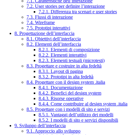
7.1. Caratteristiche dell’interazione
7.2. User stories per definire l’interazione
7.2.1. Differenza tra scenari e user stories
7.3. Flussi di interazione
7.4. Wireframe
7.5. Prototipi interattivi
8. Progettazione dell’interfaccia
8.1. Obiettivi dell’interfaccia
8.2. Elementi dell’interfaccia
8.2.1. Elementi di composizione
8.2.2. Elementi interattivi
8.2.3. Elementi testuali (microtesti)
8.3. Progettare e costruire in alta fedeltà
8.3.1. Layout di pagina
8.3.2. Prototipi in alta fedeltà
8.4. Progettare con il design system .italia
8.4.1. Documentazione
8.4.2. Benefici del design system
8.4.3. Risorse operative
8.4.4. Come contribuire al design system .italia
8.5. Progettare con i modelli di sito e servizi
8.5.1. Vantaggi dell’utilizzo dei modelli
8.5.2. I modelli di sito e servizi disponibili
9. Sviluppo dell’interfaccia
9.1. Approccio allo sviluppo