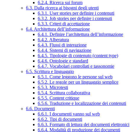
6.2.4. Ricerca sui forum
6.3. Dalla ricerca ai bisogni degli utenti
6.3.1. User stories per definire i contenuti
6.3.2. Job stories per definire i contenuti
6.3.3. Criteri di accettazione
6.4. Architettura dell’informazione
6.4.1. Definire l’architettura dell’informazione
6.4.2. Alberatura
6.4.3. Flussi di interazione
6.4.4. Sistemi di navigazione
6.4.5. Tipologie di contenuto (content type)
6.4.6. Ontologie e standard
6.4.7. Vocabolari controllati e tassonomie
6.5. Scrittura e linguaggio
6.5.1. Come leggono le persone sul web
6.5.2. Le regole per un linguaggio semplice
6.5.3. Microtesti
6.5.4. Scrittura collaborativa
6.5.5. Content critique
6.5.6. Traduzione e localizzazione dei contenuti
6.6. Documenti
6.6.1. I documenti vanno sul web
6.6.2. Tipi di documenti
6.6.3. Formato di lettura dei documenti elettronici
6.6.4. Modalità di produzione dei documenti