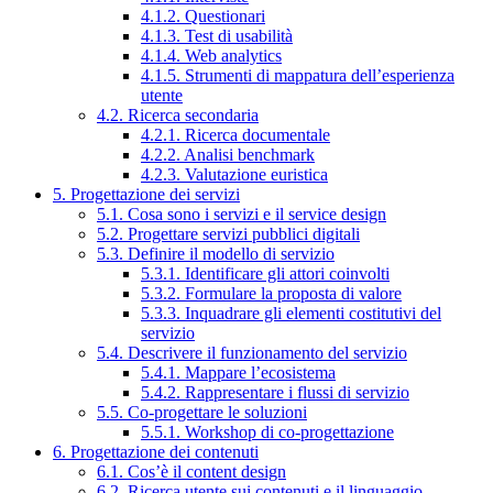
4.1.2. Questionari
4.1.3. Test di usabilità
4.1.4. Web analytics
4.1.5. Strumenti di mappatura dell’esperienza
utente
4.2. Ricerca secondaria
4.2.1. Ricerca documentale
4.2.2. Analisi benchmark
4.2.3. Valutazione euristica
5. Progettazione dei servizi
5.1. Cosa sono i servizi e il service design
5.2. Progettare servizi pubblici digitali
5.3. Definire il modello di servizio
5.3.1. Identificare gli attori coinvolti
5.3.2. Formulare la proposta di valore
5.3.3. Inquadrare gli elementi costitutivi del
servizio
5.4. Descrivere il funzionamento del servizio
5.4.1. Mappare l’ecosistema
5.4.2. Rappresentare i flussi di servizio
5.5. Co-progettare le soluzioni
5.5.1. Workshop di co-progettazione
6. Progettazione dei contenuti
6.1. Cos’è il content design
6.2. Ricerca utente sui contenuti e il linguaggio