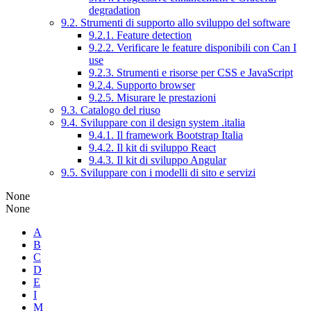
degradation
9.2. Strumenti di supporto allo sviluppo del software
9.2.1. Feature detection
9.2.2. Verificare le feature disponibili con Can I
use
9.2.3. Strumenti e risorse per CSS e JavaScript
9.2.4. Supporto browser
9.2.5. Misurare le prestazioni
9.3. Catalogo del riuso
9.4. Sviluppare con il design system .italia
9.4.1. Il framework Bootstrap Italia
9.4.2. Il kit di sviluppo React
9.4.3. Il kit di sviluppo Angular
9.5. Sviluppare con i modelli di sito e servizi
None
None
A
B
C
D
E
I
M