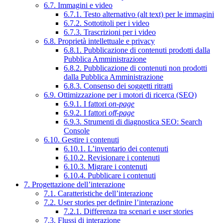
6.7. Immagini e video
6.7.1. Testo alternativo (alt text) per le immagini
6.7.2. Sottotitoli per i video
6.7.3. Trascrizioni per i video
6.8. Proprietà intellettuale e privacy
6.8.1. Pubblicazione di contenuti prodotti dalla
Pubblica Amministrazione
6.8.2. Pubblicazione di contenuti non prodotti
dalla Pubblica Amministrazione
6.8.3. Consenso dei soggetti ritratti
6.9. Ottimizzazione per i motori di ricerca (SEO)
6.9.1. I fattori
on-page
6.9.2. I fattori
off-page
6.9.3. Strumenti di diagnostica SEO: Search
Console
6.10. Gestire i contenuti
6.10.1. L’inventario dei contenuti
6.10.2. Revisionare i contenuti
6.10.3. Migrare i contenuti
6.10.4. Pubblicare i contenuti
7. Progettazione dell’interazione
7.1. Caratteristiche dell’interazione
7.2. User stories per definire l’interazione
7.2.1. Differenza tra scenari e user stories
7.3. Flussi di interazione