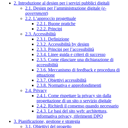
2. Introduzione al design per i servizi pubblici digitali
2.1. Design per l’amministrazione digitale (
e-
government
)
2.2. L’approccio progettuale
2.2.1. Buone pratiche
2.2.2. Principi
2.3. Accessibilità
2.3.1. Definizione
2.3.2. Accessibilità by design
2.3.3. Principi per l’accessibilità
2.3.4. Linee guida e criteri di successo
2.3.5. Come rilasciare una dichiarazione di
accessibilità
2.3.6. Meccanismo di feedback e procedura di
attuazione
2.3.7. Obiettivi accessibilità
2.3.8. Normativa e approfondimenti
2.4. Privacy
2.4.1. Come rispettare la privacy sin dalla
progettazione di un sito o servizio digitale
2.4.2. Richiedi il consenso quando necessario
2.4.3. Le basi del sito web: architettura,
informativa privacy, riferimenti DPO
3. Pianificazione, gestione e strategia
3.1. Obiettivi del progetto