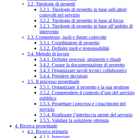
3.2. Tipologie di progetti
3.2.1. Tipologie di progetto in base agli attori
coinvolti nel servizio
3.2.2. Tipologie di progetto in base al focus
3.2.3. Tipologie di progetto in base all’ambito di
intervento
3.3. Competenze, ruoli e figure coinvolte
3.3.1. Coordinatore di progetto
3.3.2. Definire ruoli e responsabilità
3.4. Metodo di lavoro
3.4.1. Definire processi, strumenti e rituali
3.4.2. Curare la documentazione di progetto
3.4.3. Organizzare tavoli tecnici collaborativi
3.4.4. Prendere decisioni
3.5. Il processo progettuale
3.5.1. Organizzare il progetto e la sua gestione
3.5.2. Comprendere il contesto d’uso del servizio
pubblico
3.5.3. Progettare i processi e i
touchpoint
del
servizio
3.5.4. Realizzare l’interfaccia utente del servizio
3.5.5. Validare la soluzione ottenuta
4. Ricerca progettuale
4.1. Ricerca primaria
4.1.1. Interviste