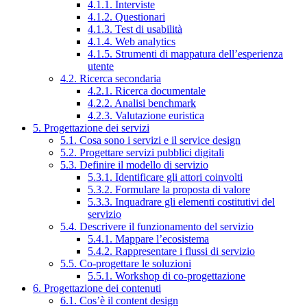
4.1.1. Interviste
4.1.2. Questionari
4.1.3. Test di usabilità
4.1.4. Web analytics
4.1.5. Strumenti di mappatura dell’esperienza
utente
4.2. Ricerca secondaria
4.2.1. Ricerca documentale
4.2.2. Analisi benchmark
4.2.3. Valutazione euristica
5. Progettazione dei servizi
5.1. Cosa sono i servizi e il service design
5.2. Progettare servizi pubblici digitali
5.3. Definire il modello di servizio
5.3.1. Identificare gli attori coinvolti
5.3.2. Formulare la proposta di valore
5.3.3. Inquadrare gli elementi costitutivi del
servizio
5.4. Descrivere il funzionamento del servizio
5.4.1. Mappare l’ecosistema
5.4.2. Rappresentare i flussi di servizio
5.5. Co-progettare le soluzioni
5.5.1. Workshop di co-progettazione
6. Progettazione dei contenuti
6.1. Cos’è il content design