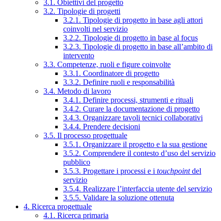
3.1. Obiettivi del progetto
3.2. Tipologie di progetti
3.2.1. Tipologie di progetto in base agli attori
coinvolti nel servizio
3.2.2. Tipologie di progetto in base al focus
3.2.3. Tipologie di progetto in base all’ambito di
intervento
3.3. Competenze, ruoli e figure coinvolte
3.3.1. Coordinatore di progetto
3.3.2. Definire ruoli e responsabilità
3.4. Metodo di lavoro
3.4.1. Definire processi, strumenti e rituali
3.4.2. Curare la documentazione di progetto
3.4.3. Organizzare tavoli tecnici collaborativi
3.4.4. Prendere decisioni
3.5. Il processo progettuale
3.5.1. Organizzare il progetto e la sua gestione
3.5.2. Comprendere il contesto d’uso del servizio
pubblico
3.5.3. Progettare i processi e i
touchpoint
del
servizio
3.5.4. Realizzare l’interfaccia utente del servizio
3.5.5. Validare la soluzione ottenuta
4. Ricerca progettuale
4.1. Ricerca primaria