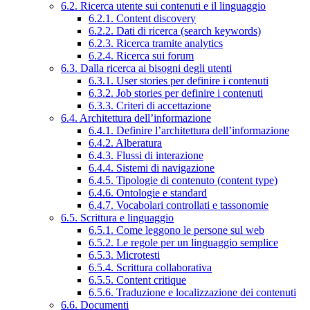
6.2. Ricerca utente sui contenuti e il linguaggio
6.2.1. Content discovery
6.2.2. Dati di ricerca (search keywords)
6.2.3. Ricerca tramite analytics
6.2.4. Ricerca sui forum
6.3. Dalla ricerca ai bisogni degli utenti
6.3.1. User stories per definire i contenuti
6.3.2. Job stories per definire i contenuti
6.3.3. Criteri di accettazione
6.4. Architettura dell’informazione
6.4.1. Definire l’architettura dell’informazione
6.4.2. Alberatura
6.4.3. Flussi di interazione
6.4.4. Sistemi di navigazione
6.4.5. Tipologie di contenuto (content type)
6.4.6. Ontologie e standard
6.4.7. Vocabolari controllati e tassonomie
6.5. Scrittura e linguaggio
6.5.1. Come leggono le persone sul web
6.5.2. Le regole per un linguaggio semplice
6.5.3. Microtesti
6.5.4. Scrittura collaborativa
6.5.5. Content critique
6.5.6. Traduzione e localizzazione dei contenuti
6.6. Documenti