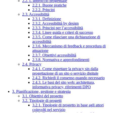
2.2. L’approccio progettuale
2.2.1. Buone pratiche
2.2.2. Principi
2.3. Accessibilità
2.3.1. Definizione
2.3.2. Accessibilità by design
2.3.3. Principi per l’accessibilità
2.3.4. Linee guida e criteri di successo
2.3.5. Come rilasciare una dichiarazione di
accessibilità
2.3.6. Meccanismo di feedback e procedura di
attuazione
2.3.7. Obiettivi accessibilità
2.3.8. Normativa e approfondimenti
2.4. Privacy
2.4.1. Come rispettare la privacy sin dalla
progettazione di un sito o servizio digitale
2.4.2. Richiedi il consenso quando necessario
2.4.3. Le basi del sito web: architettura,
informativa privacy, riferimenti DPO
3. Pianificazione, gestione e strategia
3.1. Obiettivi del progetto
3.2. Tipologie di progetti
3.2.1. Tipologie di progetto in base agli attori
coinvolti nel servizio