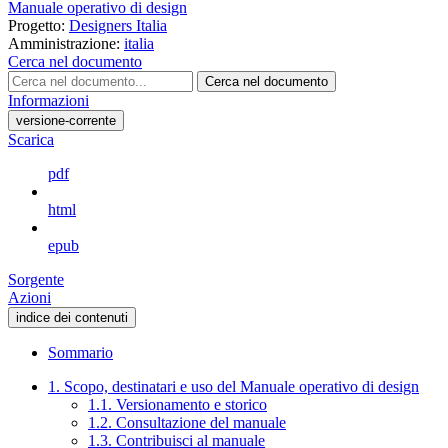
Manuale operativo di design
Progetto:
Designers Italia
Amministrazione:
italia
Cerca nel documento
Cerca nel documento
Informazioni
versione-corrente
Scarica
pdf
html
epub
Sorgente
Azioni
indice dei contenuti
Sommario
1. Scopo, destinatari e uso del Manuale operativo di design
1.1. Versionamento e storico
1.2. Consultazione del manuale
1.3. Contribuisci al manuale