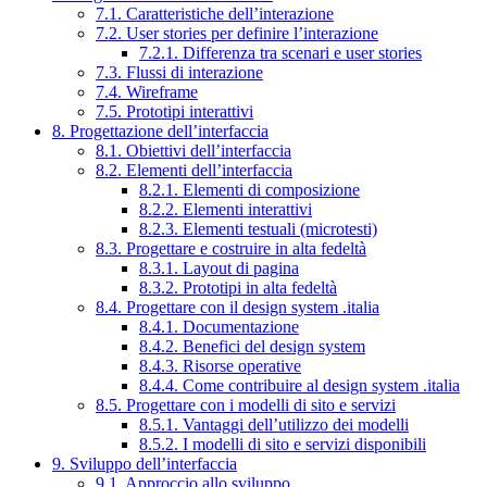
7.1. Caratteristiche dell’interazione
7.2. User stories per definire l’interazione
7.2.1. Differenza tra scenari e user stories
7.3. Flussi di interazione
7.4. Wireframe
7.5. Prototipi interattivi
8. Progettazione dell’interfaccia
8.1. Obiettivi dell’interfaccia
8.2. Elementi dell’interfaccia
8.2.1. Elementi di composizione
8.2.2. Elementi interattivi
8.2.3. Elementi testuali (microtesti)
8.3. Progettare e costruire in alta fedeltà
8.3.1. Layout di pagina
8.3.2. Prototipi in alta fedeltà
8.4. Progettare con il design system .italia
8.4.1. Documentazione
8.4.2. Benefici del design system
8.4.3. Risorse operative
8.4.4. Come contribuire al design system .italia
8.5. Progettare con i modelli di sito e servizi
8.5.1. Vantaggi dell’utilizzo dei modelli
8.5.2. I modelli di sito e servizi disponibili
9. Sviluppo dell’interfaccia
9.1. Approccio allo sviluppo