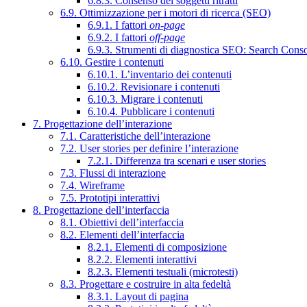
6.8.3. Consenso dei soggetti ritratti
6.9. Ottimizzazione per i motori di ricerca (SEO)
6.9.1. I fattori
on-page
6.9.2. I fattori
off-page
6.9.3. Strumenti di diagnostica SEO: Search Cons
6.10. Gestire i contenuti
6.10.1. L’inventario dei contenuti
6.10.2. Revisionare i contenuti
6.10.3. Migrare i contenuti
6.10.4. Pubblicare i contenuti
7. Progettazione dell’interazione
7.1. Caratteristiche dell’interazione
7.2. User stories per definire l’interazione
7.2.1. Differenza tra scenari e user stories
7.3. Flussi di interazione
7.4. Wireframe
7.5. Prototipi interattivi
8. Progettazione dell’interfaccia
8.1. Obiettivi dell’interfaccia
8.2. Elementi dell’interfaccia
8.2.1. Elementi di composizione
8.2.2. Elementi interattivi
8.2.3. Elementi testuali (microtesti)
8.3. Progettare e costruire in alta fedeltà
8.3.1. Layout di pagina