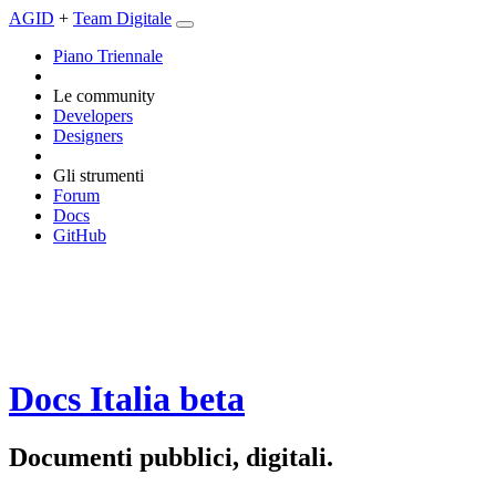
AGID
+
Team Digitale
Piano Triennale
Le community
Developers
Designers
Gli strumenti
Forum
Docs
GitHub
Docs Italia
beta
Documenti pubblici, digitali.