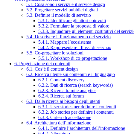
5.1. Cosa sono i servizi e il service design
5.2. Progettare servizi pubblici digitali
5.3. Definire il modello di servizio
5.3.1. Identificare gli attori coinvolti
5.3.2. Formulare la proposta di valore
5.3.3. Inquadrare gli elementi costitutivi del serviz
5.4. Descrivere il funzionamento del servizio
5.4.1. Mappare l’ecosistema
5.4.2. Rappresentare i flussi di servizio
5.5. Co-progettare le soluzioni
5.5.1. Workshop di co-progettazione
6. Progettazione dei contenuti
6.1. Cos’è il content design
6.2. Ricerca utente sui contenuti e il linguaggio
6.2.1. Content discovery
6.2.2. Dati di ricerca (search keywords)
6.2.3. Ricerca tramite analytics
6.2.4. Ricerca sui forum
6.3. Dalla ricerca ai bisogni degli utenti
6.3.1. User stories per definire i contenuti
6.3.2. Job stories per definire i contenuti
6.3.3. Criteri di accettazione
6.4. Architettura dell’informazione
6.4.1. Definire l’architettura dell’informazione
6.4.2. Alberatura