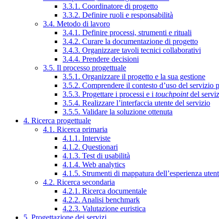
3.3.1. Coordinatore di progetto
3.3.2. Definire ruoli e responsabilità
3.4. Metodo di lavoro
3.4.1. Definire processi, strumenti e rituali
3.4.2. Curare la documentazione di progetto
3.4.3. Organizzare tavoli tecnici collaborativi
3.4.4. Prendere decisioni
3.5. Il processo progettuale
3.5.1. Organizzare il progetto e la sua gestione
3.5.2. Comprendere il contesto d’uso del servizio 
3.5.3. Progettare i processi e i
touchpoint
del servi
3.5.4. Realizzare l’interfaccia utente del servizio
3.5.5. Validare la soluzione ottenuta
4. Ricerca progettuale
4.1. Ricerca primaria
4.1.1. Interviste
4.1.2. Questionari
4.1.3. Test di usabilità
4.1.4. Web analytics
4.1.5. Strumenti di mappatura dell’esperienza uten
4.2. Ricerca secondaria
4.2.1. Ricerca documentale
4.2.2. Analisi benchmark
4.2.3. Valutazione euristica
5. Progettazione dei servizi