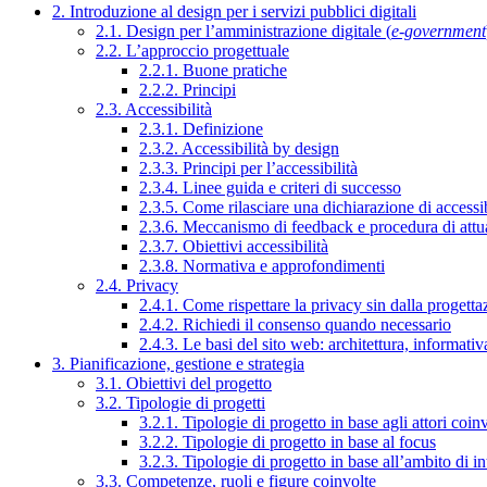
2. Introduzione al design per i servizi pubblici digitali
2.1. Design per l’amministrazione digitale (
e-government
2.2. L’approccio progettuale
2.2.1. Buone pratiche
2.2.2. Principi
2.3. Accessibilità
2.3.1. Definizione
2.3.2. Accessibilità by design
2.3.3. Principi per l’accessibilità
2.3.4. Linee guida e criteri di successo
2.3.5. Come rilasciare una dichiarazione di accessib
2.3.6. Meccanismo di feedback e procedura di attu
2.3.7. Obiettivi accessibilità
2.3.8. Normativa e approfondimenti
2.4. Privacy
2.4.1. Come rispettare la privacy sin dalla progettaz
2.4.2. Richiedi il consenso quando necessario
2.4.3. Le basi del sito web: architettura, informati
3. Pianificazione, gestione e strategia
3.1. Obiettivi del progetto
3.2. Tipologie di progetti
3.2.1. Tipologie di progetto in base agli attori coinv
3.2.2. Tipologie di progetto in base al focus
3.2.3. Tipologie di progetto in base all’ambito di i
3.3. Competenze, ruoli e figure coinvolte