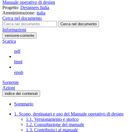
Manuale operativo di design
Progetto:
Designers Italia
Amministrazione:
italia
Cerca nel documento
Cerca nel documento
Informazioni
versione-corrente
Scarica
pdf
html
epub
Sorgente
Azioni
indice dei contenuti
Sommario
1. Scopo, destinatari e uso del Manuale operativo di design
1.1. Versionamento e storico
1.2. Consultazione del manuale
1.3. Contribuisci al manuale