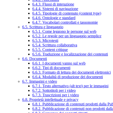
6.4.3. Flussi di interazione
6.4.4. Sistemi di navigazione
6.4.5. Tipologie di contenuto (content type)
6.4.6. Ontologie e standard
6.4.7. Vocabolari controllati e tassonomie
6.5. Scrittura e linguaggio
6.5.1. Come leggono le persone sul web
6.5.2. Le regole per un linguaggio semplice
6.5.3. Microtesti
6.5.4. Scrittura collaborativa
6.5.5. Content critique
6.5.6. Traduzione e localizzazione dei contenuti
6.6. Documenti
6.6.1. I documenti vanno sul web
6.6.2. Tipi di documenti
6.6.3. Formato di lettura dei documenti elettronici
6.6.4. Modalità di produzione dei documenti
6.7. Immagini e video
6.7.1. Testo alternativo (alt text) per le immagini
6.7.2. Sottotitoli per i video
6.7.3. Trascrizioni per i video
6.8. Proprietà intellettuale e privacy
6.8.1. Pubblicazione di contenuti prodotti dalla P
6.8.2. Pubblicazione di contenuti non prodotti dal