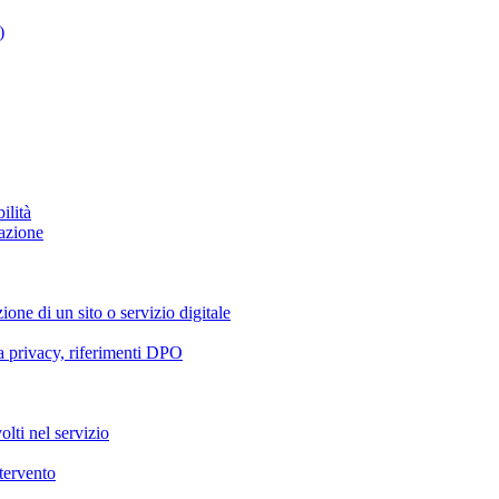
)
ilità
azione
ione di un sito o servizio digitale
va privacy, riferimenti DPO
olti nel servizio
ntervento