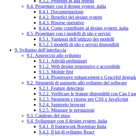
8.3.2. Prototipi in alta fedeltà
8.4. Progettare con il design system .italia
8.4.1. Documentazione
8.4.2. Benefici del design system
8.4.3. Risorse operative
8.4.4. Come contribuire al design system .italia
8.5. Progettare con i modelli di sito e servizi
8.5.1. Vantaggi dell’utilizzo dei modelli
8.5.2. I modelli di sito e servizi disponibili
9. Sviluppo dell’interfaccia
9.1. Approccio allo sviluppo
9.1.1. Attività preliminari
9.1.2. Web design responsivo e accessibile
9.1.3. Mobile first
9.1.4. Progressive enhancement e Graceful degrad
9.2. Strumenti di supporto allo sviluppo del software
9.2.1. Feature detection
9.2.2. Verificare le feature disponibili con Can I us
9.2.3. Strumenti e risorse per CSS e JavaScript
9.2.4. Supporto browser
9.2.5. Misurare le prestazioni
9.3. Catalogo del riuso
9.4. Sviluppare con il design system .italia
9.4.1. Il framework Bootstrap Italia
9.4.2. Il kit di sviluppo React