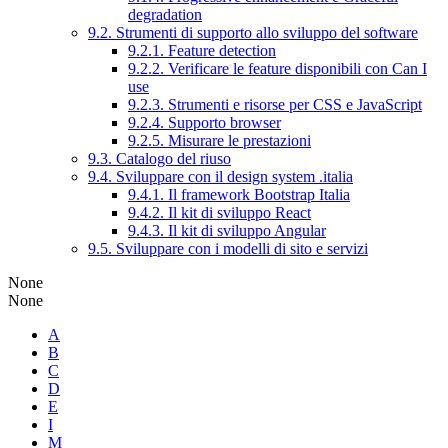
degradation
9.2. Strumenti di supporto allo sviluppo del software
9.2.1. Feature detection
9.2.2. Verificare le feature disponibili con Can I
use
9.2.3. Strumenti e risorse per CSS e JavaScript
9.2.4. Supporto browser
9.2.5. Misurare le prestazioni
9.3. Catalogo del riuso
9.4. Sviluppare con il design system .italia
9.4.1. Il framework Bootstrap Italia
9.4.2. Il kit di sviluppo React
9.4.3. Il kit di sviluppo Angular
9.5. Sviluppare con i modelli di sito e servizi
None
None
A
B
C
D
E
I
M