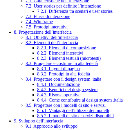
7.1. Caratteristiche dell’interazione
7.2. User stories per definire l’interazione
7.2.1. Differenza tra scenari e user stories
7.3. Flussi di interazione
7.4. Wireframe
7.5. Prototipi interattivi
8. Progettazione dell’interfaccia
8.1. Obiettivi dell’interfaccia
8.2. Elementi dell’interfaccia
8.2.1. Elementi di composizione
8.2.2. Elementi interattivi
8.2.3. Elementi testuali (microtesti)
8.3. Progettare e costruire in alta fedeltà
8.3.1. Layout di pagina
8.3.2. Prototipi in alta fedeltà
8.4. Progettare con il design system .italia
8.4.1. Documentazione
8.4.2. Benefici del design system
8.4.3. Risorse operative
8.4.4. Come contribuire al design system .italia
8.5. Progettare con i modelli di sito e servizi
8.5.1. Vantaggi dell’utilizzo dei modelli
8.5.2. I modelli di sito e servizi disponibili
9. Sviluppo dell’interfaccia
9.1. Approccio allo sviluppo