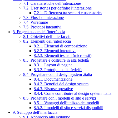
7.1. Caratteristiche dell’interazione
7.2. User stories per definire l’interazione
7.2.1. Differenza tra scenari e user stories
7.3. Flussi di interazione
7.4. Wireframe
7.5. Prototipi interattivi
8. Progettazione dell’interfaccia
8.1. Obiettivi dell’interfaccia
8.2. Elementi dell’interfaccia
8.2.1. Elementi di composizione
8.2.2. Elementi interattivi
8.2.3. Elementi testuali (microtesti)
8.3. Progettare e costruire in alta fedeltà
8.3.1. Layout di pagina
8.3.2. Prototipi in alta fedeltà
8.4. Progettare con il design system .italia
8.4.1. Documentazione
8.4.2. Benefici del design system
8.4.3. Risorse operative
8.4.4. Come contribuire al design system .italia
8.5. Progettare con i modelli di sito e servizi
8.5.1. Vantaggi dell’utilizzo dei modelli
8.5.2. I modelli di sito e servizi disponibili
9. Sviluppo dell’interfaccia
9.1. Approccio allo sviluppo