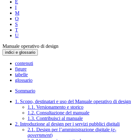
E
I
M
O
S
T
U
Manuale operativo di design
indici e glossario
contenuti
figure
tabelle
glossario
Sommario
1. Scopo, destinatari e uso del Manuale operativo di design
1.1. Versionamento e storico
1.2. Consultazione del manuale
1.3. Contribuisci al manuale
2. Introduzione al design per i servizi pubblici digitali
2.1. Design per l’amministrazione digitale (
e-
government
)