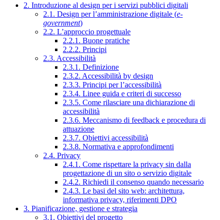
2. Introduzione al design per i servizi pubblici digitali
2.1. Design per l’amministrazione digitale (
e-
government
)
2.2. L’approccio progettuale
2.2.1. Buone pratiche
2.2.2. Principi
2.3. Accessibilità
2.3.1. Definizione
2.3.2. Accessibilità by design
2.3.3. Principi per l’accessibilità
2.3.4. Linee guida e criteri di successo
2.3.5. Come rilasciare una dichiarazione di
accessibilità
2.3.6. Meccanismo di feedback e procedura di
attuazione
2.3.7. Obiettivi accessibilità
2.3.8. Normativa e approfondimenti
2.4. Privacy
2.4.1. Come rispettare la privacy sin dalla
progettazione di un sito o servizio digitale
2.4.2. Richiedi il consenso quando necessario
2.4.3. Le basi del sito web: architettura,
informativa privacy, riferimenti DPO
3. Pianificazione, gestione e strategia
3.1. Obiettivi del progetto