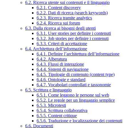
6.2. Ricerca utente sui contenuti e il linguaggio
6.2.1. Content discovery
6.2.2. Dati di ricerca (search keywords)
6.2.3. Ricerca tramite analytics
6.2.4. Ricerca sui forum
6.3. Dalla ricerca ai bisogni degli utenti
6.3.1. User stories per definire i contenuti
6.3.2. Job stories per definire i contenuti
6.3.3. Criteri di accettazione
6.4. Architettura dell’informazione
6.4.1. Definire l’architettura dell’informazione
6.4.2. Alberatura
6.4.3. Flussi di interazione
6.4.4. Sistemi di navigazione
6.4.5. Tipologie di contenuto (content type)
6.4.6. Ontologie e standard
6.4.7. Vocabolari controllati e tassonomie
6.5. Scrittura e linguaggio
6.5.1. Come leggono le persone sul web
6.5.2. Le regole per un linguaggio semplice
6.5.3. Microtesti
6.5.4. Scrittura collaborativa
6.5.5. Content critique
6.5.6. Traduzione e localizzazione dei contenuti
6.6. Documenti