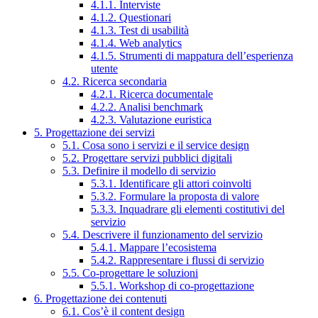
4.1.1. Interviste
4.1.2. Questionari
4.1.3. Test di usabilità
4.1.4. Web analytics
4.1.5. Strumenti di mappatura dell’esperienza
utente
4.2. Ricerca secondaria
4.2.1. Ricerca documentale
4.2.2. Analisi benchmark
4.2.3. Valutazione euristica
5. Progettazione dei servizi
5.1. Cosa sono i servizi e il service design
5.2. Progettare servizi pubblici digitali
5.3. Definire il modello di servizio
5.3.1. Identificare gli attori coinvolti
5.3.2. Formulare la proposta di valore
5.3.3. Inquadrare gli elementi costitutivi del
servizio
5.4. Descrivere il funzionamento del servizio
5.4.1. Mappare l’ecosistema
5.4.2. Rappresentare i flussi di servizio
5.5. Co-progettare le soluzioni
5.5.1. Workshop di co-progettazione
6. Progettazione dei contenuti
6.1. Cos’è il content design