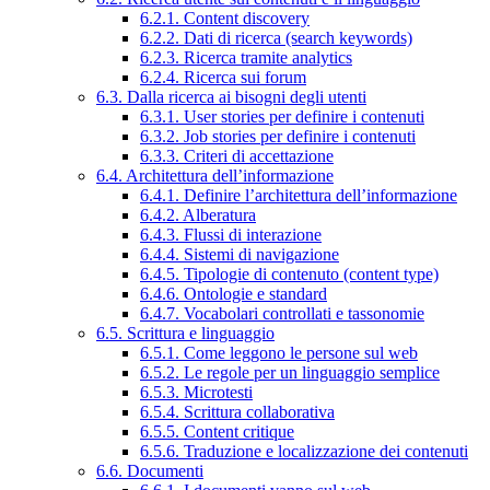
6.2.1. Content discovery
6.2.2. Dati di ricerca (search keywords)
6.2.3. Ricerca tramite analytics
6.2.4. Ricerca sui forum
6.3. Dalla ricerca ai bisogni degli utenti
6.3.1. User stories per definire i contenuti
6.3.2. Job stories per definire i contenuti
6.3.3. Criteri di accettazione
6.4. Architettura dell’informazione
6.4.1. Definire l’architettura dell’informazione
6.4.2. Alberatura
6.4.3. Flussi di interazione
6.4.4. Sistemi di navigazione
6.4.5. Tipologie di contenuto (content type)
6.4.6. Ontologie e standard
6.4.7. Vocabolari controllati e tassonomie
6.5. Scrittura e linguaggio
6.5.1. Come leggono le persone sul web
6.5.2. Le regole per un linguaggio semplice
6.5.3. Microtesti
6.5.4. Scrittura collaborativa
6.5.5. Content critique
6.5.6. Traduzione e localizzazione dei contenuti
6.6. Documenti