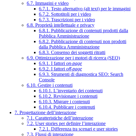
6.7. Immagini e video
6.7.1. Testo alternativo (alt text) per le immagini
6.7.2. Sottotitoli per i video
6.7.3. Trascrizioni per i video
6.8. Proprietà intellettuale e privacy
6.8.1. Pubblicazione di contenuti prodotti dalla
Pubblica Amministrazione
6.8.2. Pubblicazione di contenuti non prodotti
dalla Pubblica Amministrazione
6.8.3. Consenso dei soggetti ritratti
6.9. Ottimizzazione per i motori di ricerca (SEO)
6.9.1. I fattori
on-page
6.9.2. I fattori
off-page
6.9.3. Strumenti di diagnostica SEO: Search
Console
6.10. Gestire i contenuti
6.10.1. L’inventario dei contenuti
6.10.2. Revisionare i contenuti
6.10.3. Migrare i contenuti
6.10.4. Pubblicare i contenuti
7. Progettazione dell’interazione
7.1. Caratteristiche dell’interazione
7.2. User stories per definire l’interazione
7.2.1. Differenza tra scenari e user stories
7.3. Flussi di interazione