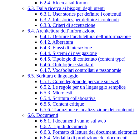
6.2.4. Ricerca sui forum
6.3. Dalla ricerca ai bisogni degli utenti
6.3.1. User stories per definire i contenuti
6.3.2. Job stories per definire i contenuti
6.3.3. Criteri di accettazione
6.4. Architettura dell’informazione
6.4.1. Definire l’architettura dell’informazione
6.4.2. Alberatura
6.4.3. Flussi di interazione
6.4.4. Sistemi di navigazione
6.4.5. Tipologie di contenuto (content type)
6.4.6. Ontologie e standard
6.4.7. Vocabolari controllati e tassonomie
6.5. Scrittura e linguaggio
6.5.1. Come leggono le persone sul web
6.5.2. Le regole per un linguaggio semplice
6.5.3. Microtesti
6.5.4. Scrittura collaborativa
6.5.5. Content critique
6.5.6. Traduzione e localizzazione dei contenuti
6.6. Documenti
6.6.1. I documenti vanno sul web
6.6.2. Tipi di documenti
6.6.3. Formato di lettura dei documenti elettronici
6.6.4. Modalità di produzione dei documenti