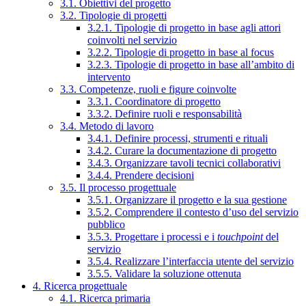
3.1. Obiettivi del progetto
3.2. Tipologie di progetti
3.2.1. Tipologie di progetto in base agli attori
coinvolti nel servizio
3.2.2. Tipologie di progetto in base al focus
3.2.3. Tipologie di progetto in base all’ambito di
intervento
3.3. Competenze, ruoli e figure coinvolte
3.3.1. Coordinatore di progetto
3.3.2. Definire ruoli e responsabilità
3.4. Metodo di lavoro
3.4.1. Definire processi, strumenti e rituali
3.4.2. Curare la documentazione di progetto
3.4.3. Organizzare tavoli tecnici collaborativi
3.4.4. Prendere decisioni
3.5. Il processo progettuale
3.5.1. Organizzare il progetto e la sua gestione
3.5.2. Comprendere il contesto d’uso del servizio
pubblico
3.5.3. Progettare i processi e i
touchpoint
del
servizio
3.5.4. Realizzare l’interfaccia utente del servizio
3.5.5. Validare la soluzione ottenuta
4. Ricerca progettuale
4.1. Ricerca primaria