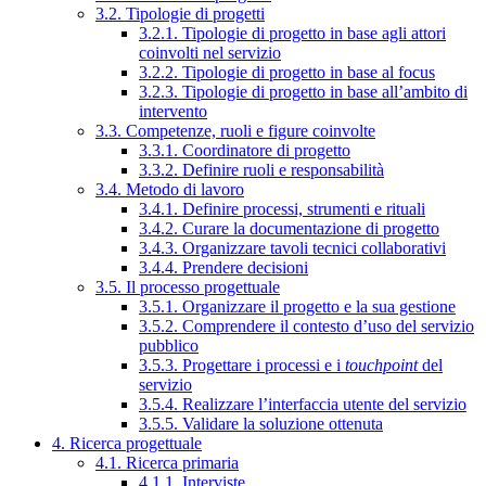
3.2. Tipologie di progetti
3.2.1. Tipologie di progetto in base agli attori
coinvolti nel servizio
3.2.2. Tipologie di progetto in base al focus
3.2.3. Tipologie di progetto in base all’ambito di
intervento
3.3. Competenze, ruoli e figure coinvolte
3.3.1. Coordinatore di progetto
3.3.2. Definire ruoli e responsabilità
3.4. Metodo di lavoro
3.4.1. Definire processi, strumenti e rituali
3.4.2. Curare la documentazione di progetto
3.4.3. Organizzare tavoli tecnici collaborativi
3.4.4. Prendere decisioni
3.5. Il processo progettuale
3.5.1. Organizzare il progetto e la sua gestione
3.5.2. Comprendere il contesto d’uso del servizio
pubblico
3.5.3. Progettare i processi e i
touchpoint
del
servizio
3.5.4. Realizzare l’interfaccia utente del servizio
3.5.5. Validare la soluzione ottenuta
4. Ricerca progettuale
4.1. Ricerca primaria
4.1.1. Interviste