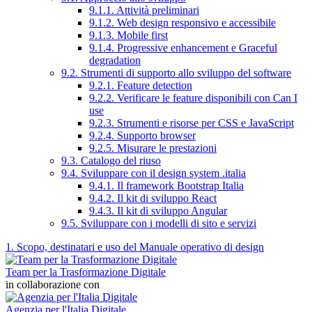
9.1.1. Attività preliminari
9.1.2. Web design responsivo e accessibile
9.1.3. Mobile first
9.1.4. Progressive enhancement e Graceful
degradation
9.2. Strumenti di supporto allo sviluppo del software
9.2.1. Feature detection
9.2.2. Verificare le feature disponibili con Can I
use
9.2.3. Strumenti e risorse per CSS e JavaScript
9.2.4. Supporto browser
9.2.5. Misurare le prestazioni
9.3. Catalogo del riuso
9.4. Sviluppare con il design system .italia
9.4.1. Il framework Bootstrap Italia
9.4.2. Il kit di sviluppo React
9.4.3. Il kit di sviluppo Angular
9.5. Sviluppare con i modelli di sito e servizi
1. Scopo, destinatari e uso del Manuale operativo di design
Team per la Trasformazione Digitale
in collaborazione con
Agenzia per l'Italia Digitale