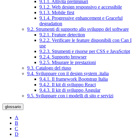
9.1.1. Attività preliminari
9.1.2. Web design responsivo e accessibile
9.1.3. Mobile first
9.1.4. Progressive enhancement e Graceful
degradation
9.2. Strumenti di supporto allo sviluppo del software
9.2.1. Feature detection
9.2.2. Verificare le feature disponibili con Can I
use
9.2.3. Strumenti e risorse per CSS e JavaScript
9.2.4. Supporto browser
9.2.5. Misurare le prestazioni
9.3. Catalogo del riuso
9.4. Sviluppare con il design system .italia
9.4.1. Il framework Bootstrap Italia
9.4.2. Il kit di sviluppo React
9.4.3. Il kit di sviluppo Angular
9.5. Sviluppare con i modelli di sito e servizi
glossario
A
B
C
D