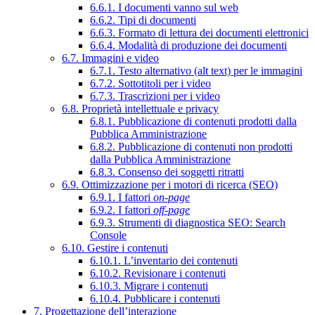
6.6.1. I documenti vanno sul web
6.6.2. Tipi di documenti
6.6.3. Formato di lettura dei documenti elettronici
6.6.4. Modalità di produzione dei documenti
6.7. Immagini e video
6.7.1. Testo alternativo (alt text) per le immagini
6.7.2. Sottotitoli per i video
6.7.3. Trascrizioni per i video
6.8. Proprietà intellettuale e privacy
6.8.1. Pubblicazione di contenuti prodotti dalla
Pubblica Amministrazione
6.8.2. Pubblicazione di contenuti non prodotti
dalla Pubblica Amministrazione
6.8.3. Consenso dei soggetti ritratti
6.9. Ottimizzazione per i motori di ricerca (SEO)
6.9.1. I fattori
on-page
6.9.2. I fattori
off-page
6.9.3. Strumenti di diagnostica SEO: Search
Console
6.10. Gestire i contenuti
6.10.1. L’inventario dei contenuti
6.10.2. Revisionare i contenuti
6.10.3. Migrare i contenuti
6.10.4. Pubblicare i contenuti
7. Progettazione dell’interazione