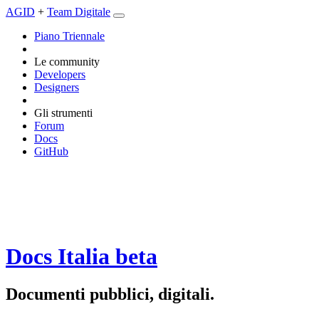
AGID
+
Team Digitale
Piano Triennale
Le community
Developers
Designers
Gli strumenti
Forum
Docs
GitHub
Docs Italia
beta
Documenti pubblici, digitali.