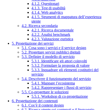
4.1.2. Questionari
4.1.3. Test di usabilità
4.1.4. Web analytics
4.1.5. Strumenti di mappatura dell’esperienza
utente
4.2. Ricerca secondaria
4.2.1. Ricerca documentale
4.2.2. Analisi benchmark
4.2.3. Valutazione euristica
5. Progettazione dei servizi
5.1. Cosa sono i servizi e il service design
5.2. Progettare servizi pubblici digitali
5.3. Definire il modello di servizio
5.3.1. Identificare gli attori coinvolti
5.3.2. Formulare la proposta di valore
5.3.3. Inquadrare gli elementi costitutivi del
servizio
5.4. Descrivere il funzionamento del servizio
5.4.1. Mappare l’ecosistema
5.4.2. Rappresentare i flussi di servizio
5.5. Co-progettare le soluzioni
5.5.1. Workshop di co-progettazione
6. Progettazione dei contenuti
6.1. Cos’è il content design
6.2. Ricerca utente sui contenuti e il linguaggio