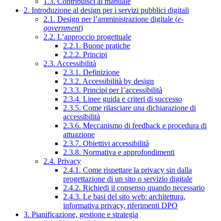
1.3. Contribuisci al manuale
2. Introduzione al design per i servizi pubblici digitali
2.1. Design per l’amministrazione digitale (
e-
government
)
2.2. L’approccio progettuale
2.2.1. Buone pratiche
2.2.2. Principi
2.3. Accessibilità
2.3.1. Definizione
2.3.2. Accessibilità by design
2.3.3. Principi per l’accessibilità
2.3.4. Linee guida e criteri di successo
2.3.5. Come rilasciare una dichiarazione di
accessibilità
2.3.6. Meccanismo di feedback e procedura di
attuazione
2.3.7. Obiettivi accessibilità
2.3.8. Normativa e approfondimenti
2.4. Privacy
2.4.1. Come rispettare la privacy sin dalla
progettazione di un sito o servizio digitale
2.4.2. Richiedi il consenso quando necessario
2.4.3. Le basi del sito web: architettura,
informativa privacy, riferimenti DPO
3. Pianificazione, gestione e strategia