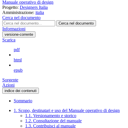
Manuale operativo di design
Progetto:
Designers Italia
Amministrazione:
italia
Cerca nel documento
Cerca nel documento
Informazioni
versione-corrente
Scarica
pdf
html
epub
Sorgente
Azioni
indice dei contenuti
Sommario
1. Scopo, destinatari e uso del Manuale operativo di design
1.1. Versionamento e storico
1.2. Consultazione del manuale
1.3. Contribuisci al manuale