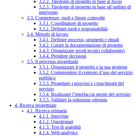
3.2.2. Tipologie di progetto in base al focus
3.2.3. Tipologie di progetto in base all’ambito di
intervento
3.3. Competenze, ruoli e figure coinvolte
3.3.1. Coordinatore di progetto
3.3.2. Definire ruoli e responsabilità
3.4. Metodo di lavoro
3.4.1. Definire processi, strumenti e rituali
3.4.2. Curare la documentazione di progetto
3.4.3. Organizzare tavoli tecnici collaborativi
3.4.4. Prendere decisioni
3.5. Il processo progettuale
3.5.1. Organizzare il progetto e la sua gestione
3.5.2. Comprendere il contesto d’uso del servizio
pubblico
3.5.3. Progettare i processi e i
touchpoint
del
servizio
3.5.4. Realizzare l’interfaccia utente del servizio
3.5.5. Validare la soluzione ottenuta
4. Ricerca progettuale
4.1. Ricerca primaria
4.1.1. Interviste
4.1.2. Questionari
4.1.3. Test di usabilità
4.1.4. Web analytics