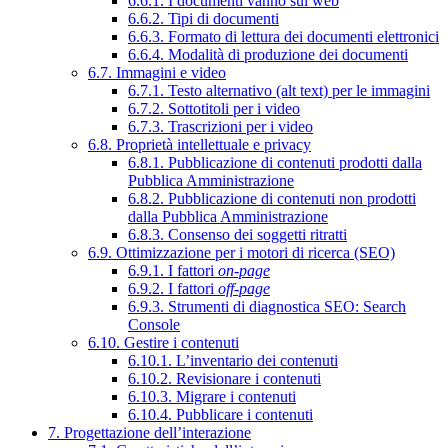
6.6.1. I documenti vanno sul web
6.6.2. Tipi di documenti
6.6.3. Formato di lettura dei documenti elettronici
6.6.4. Modalità di produzione dei documenti
6.7. Immagini e video
6.7.1. Testo alternativo (alt text) per le immagini
6.7.2. Sottotitoli per i video
6.7.3. Trascrizioni per i video
6.8. Proprietà intellettuale e privacy
6.8.1. Pubblicazione di contenuti prodotti dalla
Pubblica Amministrazione
6.8.2. Pubblicazione di contenuti non prodotti
dalla Pubblica Amministrazione
6.8.3. Consenso dei soggetti ritratti
6.9. Ottimizzazione per i motori di ricerca (SEO)
6.9.1. I fattori
on-page
6.9.2. I fattori
off-page
6.9.3. Strumenti di diagnostica SEO: Search
Console
6.10. Gestire i contenuti
6.10.1. L’inventario dei contenuti
6.10.2. Revisionare i contenuti
6.10.3. Migrare i contenuti
6.10.4. Pubblicare i contenuti
7. Progettazione dell’interazione