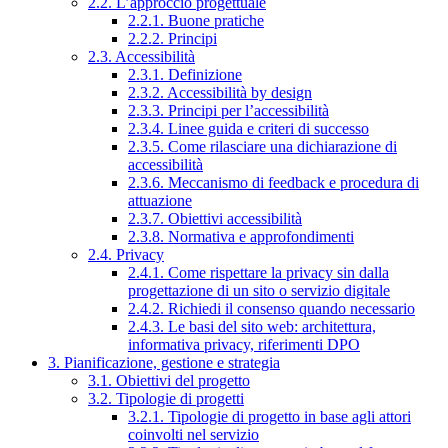
2.2. L’approccio progettuale
2.2.1. Buone pratiche
2.2.2. Principi
2.3. Accessibilità
2.3.1. Definizione
2.3.2. Accessibilità by design
2.3.3. Principi per l’accessibilità
2.3.4. Linee guida e criteri di successo
2.3.5. Come rilasciare una dichiarazione di
accessibilità
2.3.6. Meccanismo di feedback e procedura di
attuazione
2.3.7. Obiettivi accessibilità
2.3.8. Normativa e approfondimenti
2.4. Privacy
2.4.1. Come rispettare la privacy sin dalla
progettazione di un sito o servizio digitale
2.4.2. Richiedi il consenso quando necessario
2.4.3. Le basi del sito web: architettura,
informativa privacy, riferimenti DPO
3. Pianificazione, gestione e strategia
3.1. Obiettivi del progetto
3.2. Tipologie di progetti
3.2.1. Tipologie di progetto in base agli attori
coinvolti nel servizio