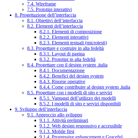
7.4. Wireframe
7.5. Prototipi interattivi
8. Progettazione dell’interfaccia
8.1. Obiettivi dell’interfaccia
8.2. Elementi dell’interfaccia
8.2.1. Elementi di composizione
8.2.2. Elementi interattivi
8.2.3. Elementi testuali (microtesti)
8.3. Progettare e costruire in alta fedeltà
8.3.1. Layout di pagina
8.3.2. Prototipi in alta fedeltà
8.4. Progettare con il design system .italia
8.4.1. Documentazione
8.4.2. Benefici del design system
8.4.3. Risorse operative
8.4.4. Come contribuire al design system .italia
8.5. Progettare con i modelli di sito e servizi
8.5.1. Vantaggi dell’utilizzo dei modelli
8.5.2. I modelli di sito e servizi disponibili
9. Sviluppo dell’interfaccia
9.1. Approccio allo sviluppo
9.1.1. Attività preliminari
9.1.2. Web design responsivo e accessibile
9.1.3. Mobile first
9.1.4. Progressive enhancement e Graceful