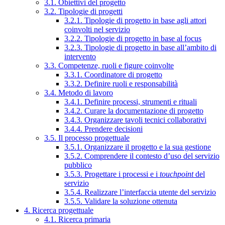
3.1. Obiettivi del progetto
3.2. Tipologie di progetti
3.2.1. Tipologie di progetto in base agli attori
coinvolti nel servizio
3.2.2. Tipologie di progetto in base al focus
3.2.3. Tipologie di progetto in base all’ambito di
intervento
3.3. Competenze, ruoli e figure coinvolte
3.3.1. Coordinatore di progetto
3.3.2. Definire ruoli e responsabilità
3.4. Metodo di lavoro
3.4.1. Definire processi, strumenti e rituali
3.4.2. Curare la documentazione di progetto
3.4.3. Organizzare tavoli tecnici collaborativi
3.4.4. Prendere decisioni
3.5. Il processo progettuale
3.5.1. Organizzare il progetto e la sua gestione
3.5.2. Comprendere il contesto d’uso del servizio
pubblico
3.5.3. Progettare i processi e i
touchpoint
del
servizio
3.5.4. Realizzare l’interfaccia utente del servizio
3.5.5. Validare la soluzione ottenuta
4. Ricerca progettuale
4.1. Ricerca primaria