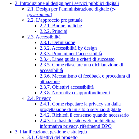
2. Introduzione al design per i servizi pubblici digitali
2.1. Design per l’amministrazione digitale (
e-
government
)
2.2. L’approccio progettuale
2.2.1. Buone pratiche
2.2.2. Principi
2.3. Accessibilità
2.3.1. Definizione
2.3.2. Accessibilità by design
2.3.3. Principi per l’accessibilità
2.3.4. Linee guida e criteri di successo
2.3.5. Come rilasciare una dichiarazione di
accessibilità
2.3.6. Meccanismo di feedback e procedura di
attuazione
2.3.7. Obiettivi accessibilità
2.3.8. Normativa e approfondimenti
2.4. Privacy
2.4.1. Come rispettare la privacy sin dalla
progettazione di un sito o servizio digitale
2.4.2. Richiedi il consenso quando necessario
2.4.3. Le basi del sito web: architettura,
informativa privacy, riferimenti DPO
3. Pianificazione, gestione e strategia
3.1. Obiettivi del progetto