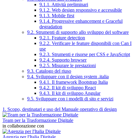
9.1.1. Attività preliminari
9.1.2. Web design responsivo e accessibile
9.1.3. Mobile first
9.1.4. Progressive enhancement e Graceful
degradation
9.2. Strumenti di supporto allo sviluppo del software
9.2.1. Feature detection
9.2.2. Verificare le feature disponibili con Can I
use
9.2.3. Strumenti e risorse per CSS e JavaScript
9.2.4. Supporto browser
9.2.5. Misurare le prestazioni
9.3. Catalogo del riuso
9.4. Sviluppare con il design system .italia
9.4.1. Il framework Bootstrap Italia
9.4.2. Il kit di sviluppo React
9.4.3. Il kit di sviluppo Angular
9.5. Sviluppare con i modelli di sito e servizi
1. Scopo, destinatari e uso del Manuale operativo di design
Team per la Trasformazione Digitale
in collaborazione con
Agenzia per l'Italia Digitale