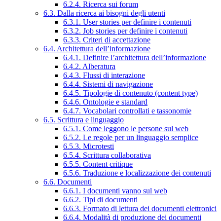
6.2.4. Ricerca sui forum
6.3. Dalla ricerca ai bisogni degli utenti
6.3.1. User stories per definire i contenuti
6.3.2. Job stories per definire i contenuti
6.3.3. Criteri di accettazione
6.4. Architettura dell’informazione
6.4.1. Definire l’architettura dell’informazione
6.4.2. Alberatura
6.4.3. Flussi di interazione
6.4.4. Sistemi di navigazione
6.4.5. Tipologie di contenuto (content type)
6.4.6. Ontologie e standard
6.4.7. Vocabolari controllati e tassonomie
6.5. Scrittura e linguaggio
6.5.1. Come leggono le persone sul web
6.5.2. Le regole per un linguaggio semplice
6.5.3. Microtesti
6.5.4. Scrittura collaborativa
6.5.5. Content critique
6.5.6. Traduzione e localizzazione dei contenuti
6.6. Documenti
6.6.1. I documenti vanno sul web
6.6.2. Tipi di documenti
6.6.3. Formato di lettura dei documenti elettronici
6.6.4. Modalità di produzione dei documenti