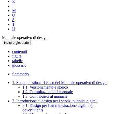
E
I
M
O
S
T
U
Manuale operativo di design
indici e glossario
contenuti
figure
tabelle
glossario
Sommario
1. Scopo, destinatari e uso del Manuale operativo di design
1.1. Versionamento e storico
1.2. Consultazione del manuale
1.3. Contribuisci al manuale
2. Introduzione al design per i servizi pubblici digitali
2.1. Design per l’amministrazione digitale (
e-
government
)