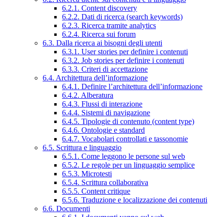
6.2.1. Content discovery
6.2.2. Dati di ricerca (search keywords)
6.2.3. Ricerca tramite analytics
6.2.4. Ricerca sui forum
6.3. Dalla ricerca ai bisogni degli utenti
6.3.1. User stories per definire i contenuti
6.3.2. Job stories per definire i contenuti
6.3.3. Criteri di accettazione
6.4. Architettura dell’informazione
6.4.1. Definire l’architettura dell’informazione
6.4.2. Alberatura
6.4.3. Flussi di interazione
6.4.4. Sistemi di navigazione
6.4.5. Tipologie di contenuto (content type)
6.4.6. Ontologie e standard
6.4.7. Vocabolari controllati e tassonomie
6.5. Scrittura e linguaggio
6.5.1. Come leggono le persone sul web
6.5.2. Le regole per un linguaggio semplice
6.5.3. Microtesti
6.5.4. Scrittura collaborativa
6.5.5. Content critique
6.5.6. Traduzione e localizzazione dei contenuti
6.6. Documenti