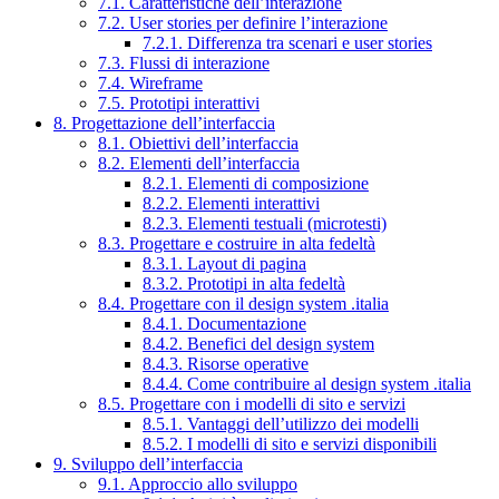
7.1. Caratteristiche dell’interazione
7.2. User stories per definire l’interazione
7.2.1. Differenza tra scenari e user stories
7.3. Flussi di interazione
7.4. Wireframe
7.5. Prototipi interattivi
8. Progettazione dell’interfaccia
8.1. Obiettivi dell’interfaccia
8.2. Elementi dell’interfaccia
8.2.1. Elementi di composizione
8.2.2. Elementi interattivi
8.2.3. Elementi testuali (microtesti)
8.3. Progettare e costruire in alta fedeltà
8.3.1. Layout di pagina
8.3.2. Prototipi in alta fedeltà
8.4. Progettare con il design system .italia
8.4.1. Documentazione
8.4.2. Benefici del design system
8.4.3. Risorse operative
8.4.4. Come contribuire al design system .italia
8.5. Progettare con i modelli di sito e servizi
8.5.1. Vantaggi dell’utilizzo dei modelli
8.5.2. I modelli di sito e servizi disponibili
9. Sviluppo dell’interfaccia
9.1. Approccio allo sviluppo