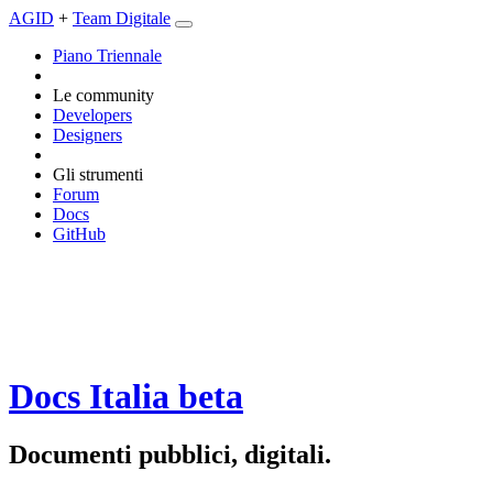
AGID
+
Team Digitale
Piano Triennale
Le community
Developers
Designers
Gli strumenti
Forum
Docs
GitHub
Docs Italia
beta
Documenti pubblici, digitali.