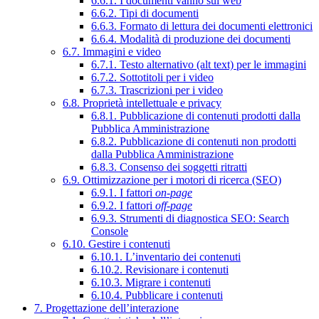
6.6.1. I documenti vanno sul web
6.6.2. Tipi di documenti
6.6.3. Formato di lettura dei documenti elettronici
6.6.4. Modalità di produzione dei documenti
6.7. Immagini e video
6.7.1. Testo alternativo (alt text) per le immagini
6.7.2. Sottotitoli per i video
6.7.3. Trascrizioni per i video
6.8. Proprietà intellettuale e privacy
6.8.1. Pubblicazione di contenuti prodotti dalla
Pubblica Amministrazione
6.8.2. Pubblicazione di contenuti non prodotti
dalla Pubblica Amministrazione
6.8.3. Consenso dei soggetti ritratti
6.9. Ottimizzazione per i motori di ricerca (SEO)
6.9.1. I fattori
on-page
6.9.2. I fattori
off-page
6.9.3. Strumenti di diagnostica SEO: Search
Console
6.10. Gestire i contenuti
6.10.1. L’inventario dei contenuti
6.10.2. Revisionare i contenuti
6.10.3. Migrare i contenuti
6.10.4. Pubblicare i contenuti
7. Progettazione dell’interazione