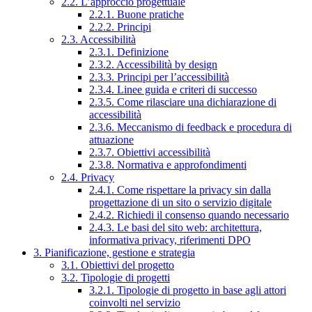
2.2. L’approccio progettuale
2.2.1. Buone pratiche
2.2.2. Principi
2.3. Accessibilità
2.3.1. Definizione
2.3.2. Accessibilità by design
2.3.3. Principi per l’accessibilità
2.3.4. Linee guida e criteri di successo
2.3.5. Come rilasciare una dichiarazione di
accessibilità
2.3.6. Meccanismo di feedback e procedura di
attuazione
2.3.7. Obiettivi accessibilità
2.3.8. Normativa e approfondimenti
2.4. Privacy
2.4.1. Come rispettare la privacy sin dalla
progettazione di un sito o servizio digitale
2.4.2. Richiedi il consenso quando necessario
2.4.3. Le basi del sito web: architettura,
informativa privacy, riferimenti DPO
3. Pianificazione, gestione e strategia
3.1. Obiettivi del progetto
3.2. Tipologie di progetti
3.2.1. Tipologie di progetto in base agli attori
coinvolti nel servizio