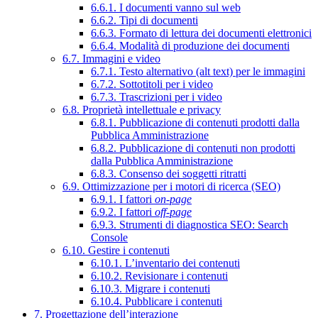
6.6.1. I documenti vanno sul web
6.6.2. Tipi di documenti
6.6.3. Formato di lettura dei documenti elettronici
6.6.4. Modalità di produzione dei documenti
6.7. Immagini e video
6.7.1. Testo alternativo (alt text) per le immagini
6.7.2. Sottotitoli per i video
6.7.3. Trascrizioni per i video
6.8. Proprietà intellettuale e privacy
6.8.1. Pubblicazione di contenuti prodotti dalla
Pubblica Amministrazione
6.8.2. Pubblicazione di contenuti non prodotti
dalla Pubblica Amministrazione
6.8.3. Consenso dei soggetti ritratti
6.9. Ottimizzazione per i motori di ricerca (SEO)
6.9.1. I fattori
on-page
6.9.2. I fattori
off-page
6.9.3. Strumenti di diagnostica SEO: Search
Console
6.10. Gestire i contenuti
6.10.1. L’inventario dei contenuti
6.10.2. Revisionare i contenuti
6.10.3. Migrare i contenuti
6.10.4. Pubblicare i contenuti
7. Progettazione dell’interazione