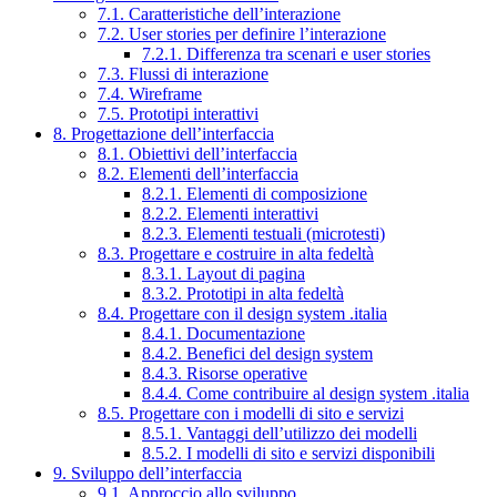
7.1. Caratteristiche dell’interazione
7.2. User stories per definire l’interazione
7.2.1. Differenza tra scenari e user stories
7.3. Flussi di interazione
7.4. Wireframe
7.5. Prototipi interattivi
8. Progettazione dell’interfaccia
8.1. Obiettivi dell’interfaccia
8.2. Elementi dell’interfaccia
8.2.1. Elementi di composizione
8.2.2. Elementi interattivi
8.2.3. Elementi testuali (microtesti)
8.3. Progettare e costruire in alta fedeltà
8.3.1. Layout di pagina
8.3.2. Prototipi in alta fedeltà
8.4. Progettare con il design system .italia
8.4.1. Documentazione
8.4.2. Benefici del design system
8.4.3. Risorse operative
8.4.4. Come contribuire al design system .italia
8.5. Progettare con i modelli di sito e servizi
8.5.1. Vantaggi dell’utilizzo dei modelli
8.5.2. I modelli di sito e servizi disponibili
9. Sviluppo dell’interfaccia
9.1. Approccio allo sviluppo