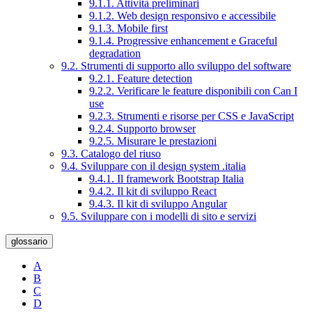
9.1.1. Attività preliminari
9.1.2. Web design responsivo e accessibile
9.1.3. Mobile first
9.1.4. Progressive enhancement e Graceful
degradation
9.2. Strumenti di supporto allo sviluppo del software
9.2.1. Feature detection
9.2.2. Verificare le feature disponibili con Can I
use
9.2.3. Strumenti e risorse per CSS e JavaScript
9.2.4. Supporto browser
9.2.5. Misurare le prestazioni
9.3. Catalogo del riuso
9.4. Sviluppare con il design system .italia
9.4.1. Il framework Bootstrap Italia
9.4.2. Il kit di sviluppo React
9.4.3. Il kit di sviluppo Angular
9.5. Sviluppare con i modelli di sito e servizi
glossario
A
B
C
D