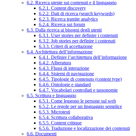
6.2. Ricerca utente sui contenuti e il linguaggio
6.2.1. Content discovery
6.2.2. Dati di ricerca (search keywords)
6.2.3. Ricerca tramite analytics
6.2.4. Ricerca sui forum
6.3. Dalla ricerca ai bisogni degli utenti
6.3.1. User stories per definire i contenuti
6.3.2. Job stories per definire i contenuti
6.3.3. Criteri di accettazione
6.4. Architettura dell’informazione
6.4.1. Definire l’architettura dell’informazione
6.4.2. Alberatura
6.4.3. Flussi di interazione
6.4.4. Sistemi di navigazione
6.4.5. Tipologie di contenuto (content type)
6.4.6. Ontologie e standard
6.4.7. Vocabolari controllati e tassonomie
6.5. Scrittura e linguaggio
6.5.1. Come leggono le persone sul web
6.5.2. Le regole per un linguaggio semplice
6.5.3. Microtesti
6.5.4. Scrittura collaborativa
6.5.5. Content critique
6.5.6. Traduzione e localizzazione dei contenuti
6.6. Documenti