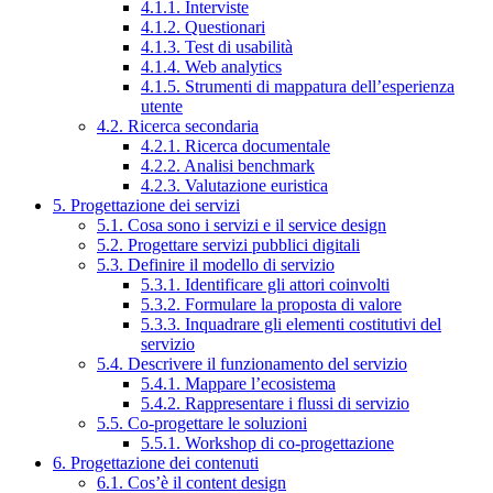
4.1.1. Interviste
4.1.2. Questionari
4.1.3. Test di usabilità
4.1.4. Web analytics
4.1.5. Strumenti di mappatura dell’esperienza
utente
4.2. Ricerca secondaria
4.2.1. Ricerca documentale
4.2.2. Analisi benchmark
4.2.3. Valutazione euristica
5. Progettazione dei servizi
5.1. Cosa sono i servizi e il service design
5.2. Progettare servizi pubblici digitali
5.3. Definire il modello di servizio
5.3.1. Identificare gli attori coinvolti
5.3.2. Formulare la proposta di valore
5.3.3. Inquadrare gli elementi costitutivi del
servizio
5.4. Descrivere il funzionamento del servizio
5.4.1. Mappare l’ecosistema
5.4.2. Rappresentare i flussi di servizio
5.5. Co-progettare le soluzioni
5.5.1. Workshop di co-progettazione
6. Progettazione dei contenuti
6.1. Cos’è il content design