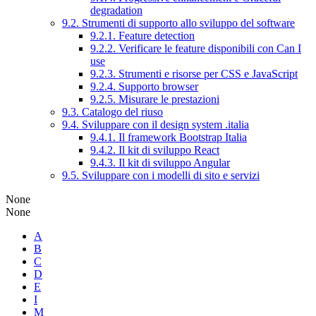
degradation
9.2. Strumenti di supporto allo sviluppo del software
9.2.1. Feature detection
9.2.2. Verificare le feature disponibili con Can I
use
9.2.3. Strumenti e risorse per CSS e JavaScript
9.2.4. Supporto browser
9.2.5. Misurare le prestazioni
9.3. Catalogo del riuso
9.4. Sviluppare con il design system .italia
9.4.1. Il framework Bootstrap Italia
9.4.2. Il kit di sviluppo React
9.4.3. Il kit di sviluppo Angular
9.5. Sviluppare con i modelli di sito e servizi
None
None
A
B
C
D
E
I
M