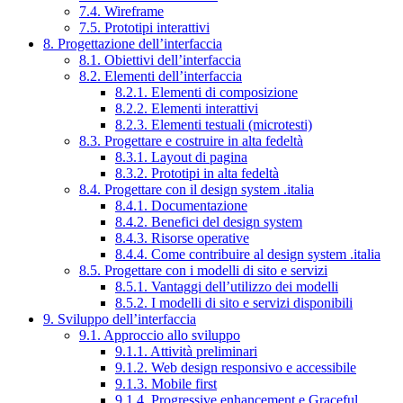
7.4. Wireframe
7.5. Prototipi interattivi
8. Progettazione dell’interfaccia
8.1. Obiettivi dell’interfaccia
8.2. Elementi dell’interfaccia
8.2.1. Elementi di composizione
8.2.2. Elementi interattivi
8.2.3. Elementi testuali (microtesti)
8.3. Progettare e costruire in alta fedeltà
8.3.1. Layout di pagina
8.3.2. Prototipi in alta fedeltà
8.4. Progettare con il design system .italia
8.4.1. Documentazione
8.4.2. Benefici del design system
8.4.3. Risorse operative
8.4.4. Come contribuire al design system .italia
8.5. Progettare con i modelli di sito e servizi
8.5.1. Vantaggi dell’utilizzo dei modelli
8.5.2. I modelli di sito e servizi disponibili
9. Sviluppo dell’interfaccia
9.1. Approccio allo sviluppo
9.1.1. Attività preliminari
9.1.2. Web design responsivo e accessibile
9.1.3. Mobile first
9.1.4. Progressive enhancement e Graceful