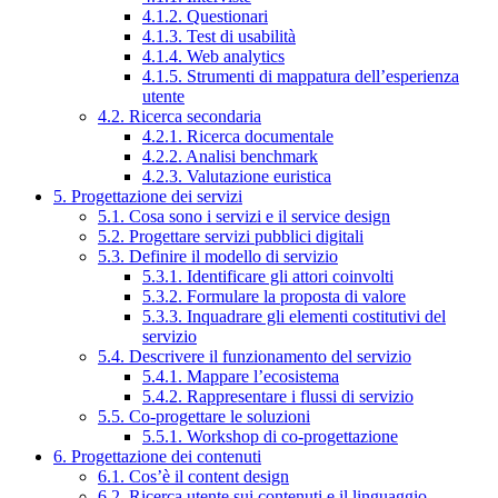
4.1.2. Questionari
4.1.3. Test di usabilità
4.1.4. Web analytics
4.1.5. Strumenti di mappatura dell’esperienza
utente
4.2. Ricerca secondaria
4.2.1. Ricerca documentale
4.2.2. Analisi benchmark
4.2.3. Valutazione euristica
5. Progettazione dei servizi
5.1. Cosa sono i servizi e il service design
5.2. Progettare servizi pubblici digitali
5.3. Definire il modello di servizio
5.3.1. Identificare gli attori coinvolti
5.3.2. Formulare la proposta di valore
5.3.3. Inquadrare gli elementi costitutivi del
servizio
5.4. Descrivere il funzionamento del servizio
5.4.1. Mappare l’ecosistema
5.4.2. Rappresentare i flussi di servizio
5.5. Co-progettare le soluzioni
5.5.1. Workshop di co-progettazione
6. Progettazione dei contenuti
6.1. Cos’è il content design
6.2. Ricerca utente sui contenuti e il linguaggio