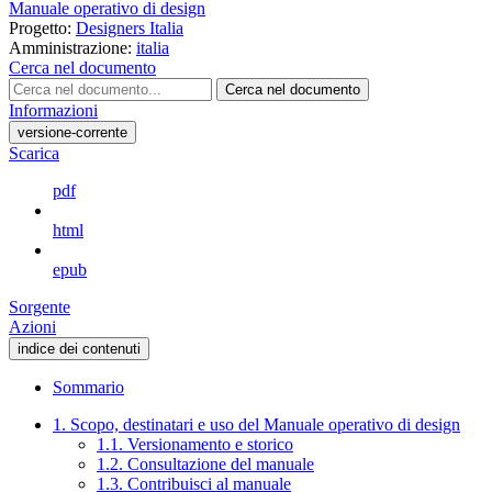
Manuale operativo di design
Progetto:
Designers Italia
Amministrazione:
italia
Cerca nel documento
Cerca nel documento
Informazioni
versione-corrente
Scarica
pdf
html
epub
Sorgente
Azioni
indice dei contenuti
Sommario
1. Scopo, destinatari e uso del Manuale operativo di design
1.1. Versionamento e storico
1.2. Consultazione del manuale
1.3. Contribuisci al manuale