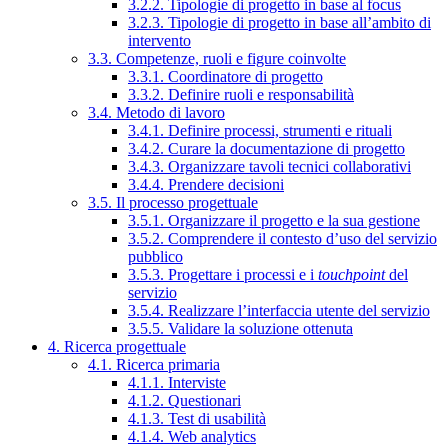
3.2.2. Tipologie di progetto in base al focus
3.2.3. Tipologie di progetto in base all’ambito di
intervento
3.3. Competenze, ruoli e figure coinvolte
3.3.1. Coordinatore di progetto
3.3.2. Definire ruoli e responsabilità
3.4. Metodo di lavoro
3.4.1. Definire processi, strumenti e rituali
3.4.2. Curare la documentazione di progetto
3.4.3. Organizzare tavoli tecnici collaborativi
3.4.4. Prendere decisioni
3.5. Il processo progettuale
3.5.1. Organizzare il progetto e la sua gestione
3.5.2. Comprendere il contesto d’uso del servizio
pubblico
3.5.3. Progettare i processi e i
touchpoint
del
servizio
3.5.4. Realizzare l’interfaccia utente del servizio
3.5.5. Validare la soluzione ottenuta
4. Ricerca progettuale
4.1. Ricerca primaria
4.1.1. Interviste
4.1.2. Questionari
4.1.3. Test di usabilità
4.1.4. Web analytics