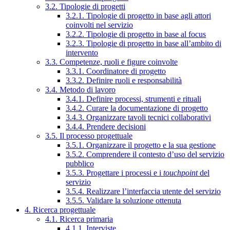
3.2. Tipologie di progetti
3.2.1. Tipologie di progetto in base agli attori
coinvolti nel servizio
3.2.2. Tipologie di progetto in base al focus
3.2.3. Tipologie di progetto in base all’ambito di
intervento
3.3. Competenze, ruoli e figure coinvolte
3.3.1. Coordinatore di progetto
3.3.2. Definire ruoli e responsabilità
3.4. Metodo di lavoro
3.4.1. Definire processi, strumenti e rituali
3.4.2. Curare la documentazione di progetto
3.4.3. Organizzare tavoli tecnici collaborativi
3.4.4. Prendere decisioni
3.5. Il processo progettuale
3.5.1. Organizzare il progetto e la sua gestione
3.5.2. Comprendere il contesto d’uso del servizio
pubblico
3.5.3. Progettare i processi e i
touchpoint
del
servizio
3.5.4. Realizzare l’interfaccia utente del servizio
3.5.5. Validare la soluzione ottenuta
4. Ricerca progettuale
4.1. Ricerca primaria
4.1.1. Interviste