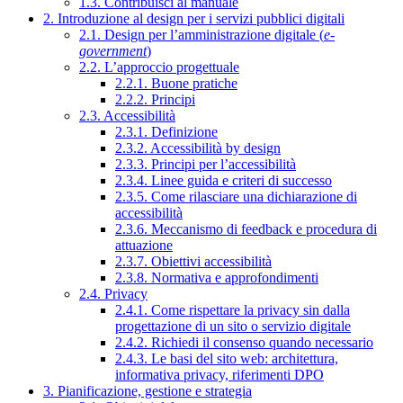
1.3. Contribuisci al manuale
2. Introduzione al design per i servizi pubblici digitali
2.1. Design per l’amministrazione digitale (
e-
government
)
2.2. L’approccio progettuale
2.2.1. Buone pratiche
2.2.2. Principi
2.3. Accessibilità
2.3.1. Definizione
2.3.2. Accessibilità by design
2.3.3. Principi per l’accessibilità
2.3.4. Linee guida e criteri di successo
2.3.5. Come rilasciare una dichiarazione di
accessibilità
2.3.6. Meccanismo di feedback e procedura di
attuazione
2.3.7. Obiettivi accessibilità
2.3.8. Normativa e approfondimenti
2.4. Privacy
2.4.1. Come rispettare la privacy sin dalla
progettazione di un sito o servizio digitale
2.4.2. Richiedi il consenso quando necessario
2.4.3. Le basi del sito web: architettura,
informativa privacy, riferimenti DPO
3. Pianificazione, gestione e strategia