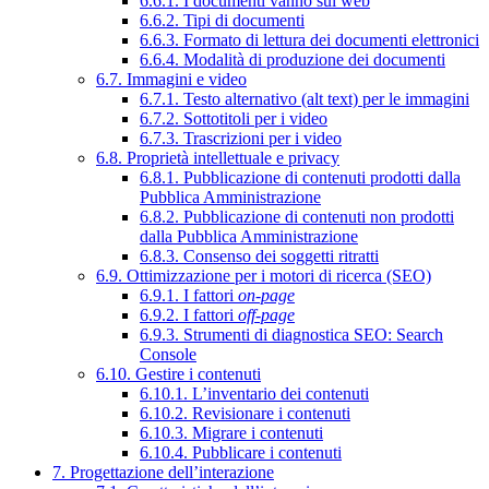
6.6.1. I documenti vanno sul web
6.6.2. Tipi di documenti
6.6.3. Formato di lettura dei documenti elettronici
6.6.4. Modalità di produzione dei documenti
6.7. Immagini e video
6.7.1. Testo alternativo (alt text) per le immagini
6.7.2. Sottotitoli per i video
6.7.3. Trascrizioni per i video
6.8. Proprietà intellettuale e privacy
6.8.1. Pubblicazione di contenuti prodotti dalla
Pubblica Amministrazione
6.8.2. Pubblicazione di contenuti non prodotti
dalla Pubblica Amministrazione
6.8.3. Consenso dei soggetti ritratti
6.9. Ottimizzazione per i motori di ricerca (SEO)
6.9.1. I fattori
on-page
6.9.2. I fattori
off-page
6.9.3. Strumenti di diagnostica SEO: Search
Console
6.10. Gestire i contenuti
6.10.1. L’inventario dei contenuti
6.10.2. Revisionare i contenuti
6.10.3. Migrare i contenuti
6.10.4. Pubblicare i contenuti
7. Progettazione dell’interazione