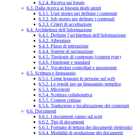
6.2.4. Ricerca sui forum
6.3. Dalla ricerca ai bisogni degli utenti
6.3.1. User stories per definire i contenuti
6.3.2. Job stories per definire i contenuti
6.3.3. Criteri di accettazione
6.4. Architettura dell’informazione
6.4.1. Definire l’architettura dell’informazione
6.4.2. Alberatura
6.4.3. Flussi di interazione
6.4.4. Sistemi di navigazione
6.4.5. Tipologie di contenuto (content type)
6.4.6. Ontologie e standard
6.4.7. Vocabolari controllati e tassonomie
6.5. Scrittura e linguaggio
6.5.1. Come leggono le persone sul web
6.5.2. Le regole per un linguaggio semplice
6.5.3. Microtesti
6.5.4. Scrittura collaborativa
6.5.5. Content critique
6.5.6. Traduzione e localizzazione dei contenuti
6.6. Documenti
6.6.1. I documenti vanno sul web
6.6.2. Tipi di documenti
6.6.3. Formato di lettura dei documenti elettronici
6.6.4. Modalità di produzione dei documenti