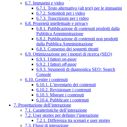
6.7. Immagini e video
6.7.1. Testo alternativo (alt text) per le immagini
6.7.2. Sottotitoli per i video
6.7.3. Trascrizioni per i video
6.8. Proprietà intellettuale e privacy
6.8.1. Pubblicazione di contenuti prodotti dalla
Pubblica Amministrazione
6.8.2. Pubblicazione di contenuti non prodotti
dalla Pubblica Amministrazione
6.8.3. Consenso dei soggetti ritratti
6.9. Ottimizzazione per i motori di ricerca (SEO)
6.9.1. I fattori
on-page
6.9.2. I fattori
off-page
6.9.3. Strumenti di diagnostica SEO: Search
Console
6.10. Gestire i contenuti
6.10.1. L’inventario dei contenuti
6.10.2. Revisionare i contenuti
6.10.3. Migrare i contenuti
6.10.4. Pubblicare i contenuti
7. Progettazione dell’interazione
7.1. Caratteristiche dell’interazione
7.2. User stories per definire l’interazione
7.2.1. Differenza tra scenari e user stories
7.3. Flussi di interazione