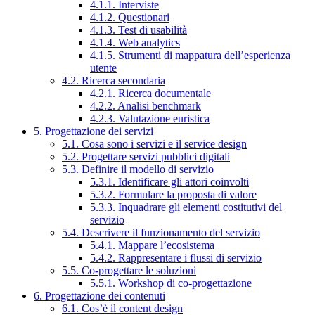
4.1.1. Interviste
4.1.2. Questionari
4.1.3. Test di usabilità
4.1.4. Web analytics
4.1.5. Strumenti di mappatura dell’esperienza
utente
4.2. Ricerca secondaria
4.2.1. Ricerca documentale
4.2.2. Analisi benchmark
4.2.3. Valutazione euristica
5. Progettazione dei servizi
5.1. Cosa sono i servizi e il service design
5.2. Progettare servizi pubblici digitali
5.3. Definire il modello di servizio
5.3.1. Identificare gli attori coinvolti
5.3.2. Formulare la proposta di valore
5.3.3. Inquadrare gli elementi costitutivi del
servizio
5.4. Descrivere il funzionamento del servizio
5.4.1. Mappare l’ecosistema
5.4.2. Rappresentare i flussi di servizio
5.5. Co-progettare le soluzioni
5.5.1. Workshop di co-progettazione
6. Progettazione dei contenuti
6.1. Cos’è il content design