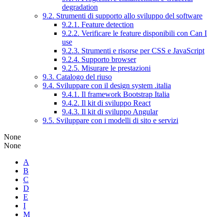
degradation
9.2. Strumenti di supporto allo sviluppo del software
9.2.1. Feature detection
9.2.2. Verificare le feature disponibili con Can I
use
9.2.3. Strumenti e risorse per CSS e JavaScript
9.2.4. Supporto browser
9.2.5. Misurare le prestazioni
9.3. Catalogo del riuso
9.4. Sviluppare con il design system .italia
9.4.1. Il framework Bootstrap Italia
9.4.2. Il kit di sviluppo React
9.4.3. Il kit di sviluppo Angular
9.5. Sviluppare con i modelli di sito e servizi
None
None
A
B
C
D
E
I
M