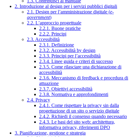
1.3. Contribuisci al manuale
2. Introduzione al design per i servizi pubblici digitali
2.1. Design per l’amministrazione digitale (
e-
government
)
2.2. L’approccio progettuale
2.2.1. Buone pratiche
2.2.2. Principi
2.3. Accessibilità
2.3.1. Definizione
2.3.2. Accessibilità by design
2.3.3. Principi per l’accessibilità
2.3.4. Linee guida e criteri di successo
2.3.5. Come rilasciare una dichiarazione di
accessibilità
2.3.6. Meccanismo di feedback e procedura di
attuazione
2.3.7. Obiettivi accessibilità
2.3.8. Normativa e approfondimenti
2.4. Privacy
2.4.1. Come rispettare la privacy sin dalla
progettazione di un sito o servizio digitale
2.4.2. Richiedi il consenso quando necessario
2.4.3. Le basi del sito web: architettura,
informativa privacy, riferimenti DPO
3. Pianificazione, gestione e strategia