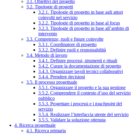
3.1. Obiettivi del progetto
3.2. Tipologie di progetti
3.2.1. Tipologie di progetto in base agli attori
coinvolti nel servizio
3.2.2. Tipologie di progetto in base al focus
3.2.3. Tipologie di progetto in base all’ambito di
intervento
3.3. Competenze, ruoli e figure coinvolte
3.3.1. Coordinatore di progetto
3.3.2. Definire ruoli e responsabilità
3.4. Metodo di lavoro
3.4.1. Definire processi, strumenti e rituali
3.4.2. Curare la documentazione di progetto
3.4.3. Organizzare tavoli tecnici collaborativi
3.4.4. Prendere decisioni
3.5. Il processo progettuale
3.5.1. Organizzare il progetto e la sua gestione
3.5.2. Comprendere il contesto d’uso del servizio
pubblico
3.5.3. Progettare i processi e i
touchpoint
del
servizio
3.5.4. Realizzare l’interfaccia utente del servizio
3.5.5. Validare la soluzione ottenuta
4. Ricerca progettuale
4.1. Ricerca primaria