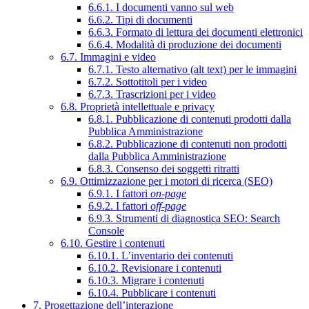
6.6.1. I documenti vanno sul web
6.6.2. Tipi di documenti
6.6.3. Formato di lettura dei documenti elettronici
6.6.4. Modalità di produzione dei documenti
6.7. Immagini e video
6.7.1. Testo alternativo (alt text) per le immagini
6.7.2. Sottotitoli per i video
6.7.3. Trascrizioni per i video
6.8. Proprietà intellettuale e privacy
6.8.1. Pubblicazione di contenuti prodotti dalla
Pubblica Amministrazione
6.8.2. Pubblicazione di contenuti non prodotti
dalla Pubblica Amministrazione
6.8.3. Consenso dei soggetti ritratti
6.9. Ottimizzazione per i motori di ricerca (SEO)
6.9.1. I fattori
on-page
6.9.2. I fattori
off-page
6.9.3. Strumenti di diagnostica SEO: Search
Console
6.10. Gestire i contenuti
6.10.1. L’inventario dei contenuti
6.10.2. Revisionare i contenuti
6.10.3. Migrare i contenuti
6.10.4. Pubblicare i contenuti
7. Progettazione dell’interazione