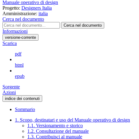
Manuale operativo di design
Progetto:
Designers Italia
Amministrazione:
italia
Cerca nel documento
Cerca nel documento
Informazioni
versione-corrente
Scarica
pdf
html
epub
Sorgente
Azioni
indice dei contenuti
Sommario
1. Scopo, destinatari e uso del Manuale operativo di design
1.1. Versionamento e storico
1.2. Consultazione del manuale
1.3. Contribuisci al manuale