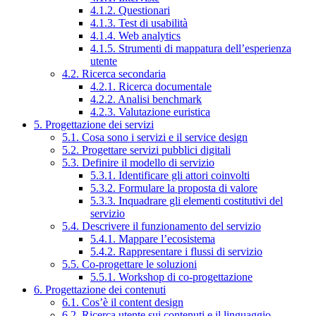
4.1.2. Questionari
4.1.3. Test di usabilità
4.1.4. Web analytics
4.1.5. Strumenti di mappatura dell’esperienza
utente
4.2. Ricerca secondaria
4.2.1. Ricerca documentale
4.2.2. Analisi benchmark
4.2.3. Valutazione euristica
5. Progettazione dei servizi
5.1. Cosa sono i servizi e il service design
5.2. Progettare servizi pubblici digitali
5.3. Definire il modello di servizio
5.3.1. Identificare gli attori coinvolti
5.3.2. Formulare la proposta di valore
5.3.3. Inquadrare gli elementi costitutivi del
servizio
5.4. Descrivere il funzionamento del servizio
5.4.1. Mappare l’ecosistema
5.4.2. Rappresentare i flussi di servizio
5.5. Co-progettare le soluzioni
5.5.1. Workshop di co-progettazione
6. Progettazione dei contenuti
6.1. Cos’è il content design
6.2. Ricerca utente sui contenuti e il linguaggio