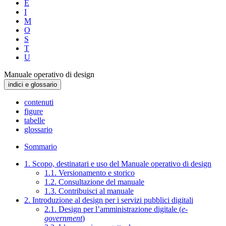
E
I
M
O
S
T
U
Manuale operativo di design
indici e glossario
contenuti
figure
tabelle
glossario
Sommario
1. Scopo, destinatari e uso del Manuale operativo di design
1.1. Versionamento e storico
1.2. Consultazione del manuale
1.3. Contribuisci al manuale
2. Introduzione al design per i servizi pubblici digitali
2.1. Design per l’amministrazione digitale (
e-
government
)