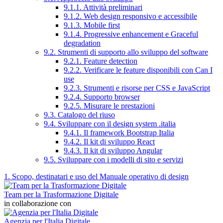
9.1.1. Attività preliminari
9.1.2. Web design responsivo e accessibile
9.1.3. Mobile first
9.1.4. Progressive enhancement e Graceful
degradation
9.2. Strumenti di supporto allo sviluppo del software
9.2.1. Feature detection
9.2.2. Verificare le feature disponibili con Can I
use
9.2.3. Strumenti e risorse per CSS e JavaScript
9.2.4. Supporto browser
9.2.5. Misurare le prestazioni
9.3. Catalogo del riuso
9.4. Sviluppare con il design system .italia
9.4.1. Il framework Bootstrap Italia
9.4.2. Il kit di sviluppo React
9.4.3. Il kit di sviluppo Angular
9.5. Sviluppare con i modelli di sito e servizi
1. Scopo, destinatari e uso del Manuale operativo di design
Team per la Trasformazione Digitale
in collaborazione con
Agenzia per l'Italia Digitale