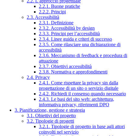
2.2. L’approccio progettuale
2.2.1. Buone pratiche
2.2.2. Principi
2.3. Accessibilità
2.3.1. Definizione
2.3.2. Accessibilità by design
2.3.3. Principi per l’accessibilità
2.3.4. Linee guida e criteri di successo
2.3.5. Come rilasciare una dichiarazione di
accessibilità
2.3.6. Meccanismo di feedback e procedura di
attuazione
2.3.7. Obiettivi accessibilità
2.3.8. Normativa e approfondimenti
2.4. Privacy
2.4.1. Come rispettare la privacy sin dalla
progettazione di un sito o servizio digitale
2.4.2. Richiedi il consenso quando necessario
2.4.3. Le basi del sito web: architettura,
informativa privacy, riferimenti DPO
3. Pianificazione, gestione e strategia
3.1. Obiettivi del progetto
3.2. Tipologie di progetti
3.2.1. Tipologie di progetto in base agli attori
coinvolti nel servizio