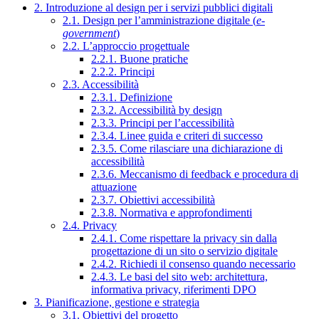
2. Introduzione al design per i servizi pubblici digitali
2.1. Design per l’amministrazione digitale (
e-
government
)
2.2. L’approccio progettuale
2.2.1. Buone pratiche
2.2.2. Principi
2.3. Accessibilità
2.3.1. Definizione
2.3.2. Accessibilità by design
2.3.3. Principi per l’accessibilità
2.3.4. Linee guida e criteri di successo
2.3.5. Come rilasciare una dichiarazione di
accessibilità
2.3.6. Meccanismo di feedback e procedura di
attuazione
2.3.7. Obiettivi accessibilità
2.3.8. Normativa e approfondimenti
2.4. Privacy
2.4.1. Come rispettare la privacy sin dalla
progettazione di un sito o servizio digitale
2.4.2. Richiedi il consenso quando necessario
2.4.3. Le basi del sito web: architettura,
informativa privacy, riferimenti DPO
3. Pianificazione, gestione e strategia
3.1. Obiettivi del progetto