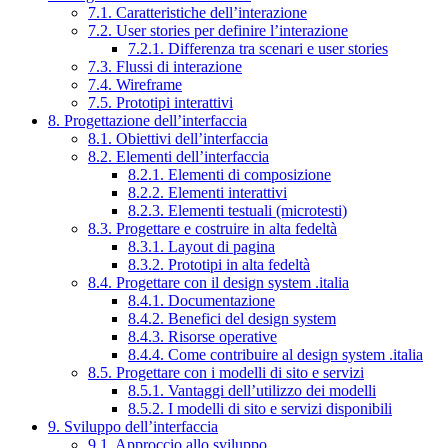
7.1. Caratteristiche dell’interazione
7.2. User stories per definire l’interazione
7.2.1. Differenza tra scenari e user stories
7.3. Flussi di interazione
7.4. Wireframe
7.5. Prototipi interattivi
8. Progettazione dell’interfaccia
8.1. Obiettivi dell’interfaccia
8.2. Elementi dell’interfaccia
8.2.1. Elementi di composizione
8.2.2. Elementi interattivi
8.2.3. Elementi testuali (microtesti)
8.3. Progettare e costruire in alta fedeltà
8.3.1. Layout di pagina
8.3.2. Prototipi in alta fedeltà
8.4. Progettare con il design system .italia
8.4.1. Documentazione
8.4.2. Benefici del design system
8.4.3. Risorse operative
8.4.4. Come contribuire al design system .italia
8.5. Progettare con i modelli di sito e servizi
8.5.1. Vantaggi dell’utilizzo dei modelli
8.5.2. I modelli di sito e servizi disponibili
9. Sviluppo dell’interfaccia
9.1. Approccio allo sviluppo