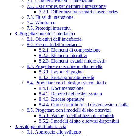
7.1. Caratteristiche dell’interazione
7.2. User stories per definire l’interazione
7.2.1. Differenza tra scenari e user stories
7.3. Flussi di interazione
7.4. Wireframe
7.5. Prototipi interattivi
8. Progettazione dell’interfaccia
8.1. Obiettivi dell’interfaccia
8.2. Elementi dell’interfaccia
8.2.1. Elementi di composizione
8.2.2. Elementi interattivi
8.2.3. Elementi testuali (microtesti)
8.3. Progettare e costruire in alta fedeltà
8.3.1. Layout di pagina
8.3.2. Prototipi in alta fedeltà
8.4. Progettare con il design system .italia
8.4.1. Documentazione
8.4.2. Benefici del design system
8.4.3. Risorse operative
8.4.4. Come contribuire al design system .italia
8.5. Progettare con i modelli di sito e servizi
8.5.1. Vantaggi dell’utilizzo dei modelli
8.5.2. I modelli di sito e servizi disponibili
9. Sviluppo dell’interfaccia
9.1. Approccio allo sviluppo