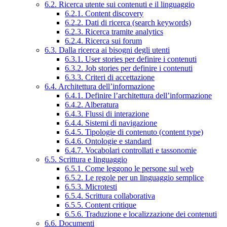
6.2. Ricerca utente sui contenuti e il linguaggio
6.2.1. Content discovery
6.2.2. Dati di ricerca (search keywords)
6.2.3. Ricerca tramite analytics
6.2.4. Ricerca sui forum
6.3. Dalla ricerca ai bisogni degli utenti
6.3.1. User stories per definire i contenuti
6.3.2. Job stories per definire i contenuti
6.3.3. Criteri di accettazione
6.4. Architettura dell’informazione
6.4.1. Definire l’architettura dell’informazione
6.4.2. Alberatura
6.4.3. Flussi di interazione
6.4.4. Sistemi di navigazione
6.4.5. Tipologie di contenuto (content type)
6.4.6. Ontologie e standard
6.4.7. Vocabolari controllati e tassonomie
6.5. Scrittura e linguaggio
6.5.1. Come leggono le persone sul web
6.5.2. Le regole per un linguaggio semplice
6.5.3. Microtesti
6.5.4. Scrittura collaborativa
6.5.5. Content critique
6.5.6. Traduzione e localizzazione dei contenuti
6.6. Documenti