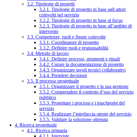
3.2. Tipologie di progetti
3.2.1. Tipologie di progetto in base agli attori
coinvolti nel servizio
3.2.2. Tipologie di progetto in base al focus
3.2.3. Tipologie di progetto in base all’ambito di
intervento
3.3. Competenze, ruoli e figure coinvolte
3.3.1. Coordinatore di progetto
3.3.2. Definire ruoli e responsabilità
3.4. Metodo di lavoro
3.4.1. Definire processi, strumenti e rituali
3.4.2. Curare la documentazione di progetto
3.4.3. Organizzare tavoli tecnici collaborativi
3.4.4. Prendere decisioni
3.5. Il processo progettuale
3.5.1. Organizzare il progetto e la sua gestione
3.5.2. Comprendere il contesto d’uso del servizio
pubblico
3.5.3. Progettare i processi e i
touchpoint
del
servizio
3.5.4. Realizzare l’interfaccia utente del servizio
3.5.5. Validare la soluzione ottenuta
4. Ricerca progettuale
4.1. Ricerca primaria
4.1.1. Interviste