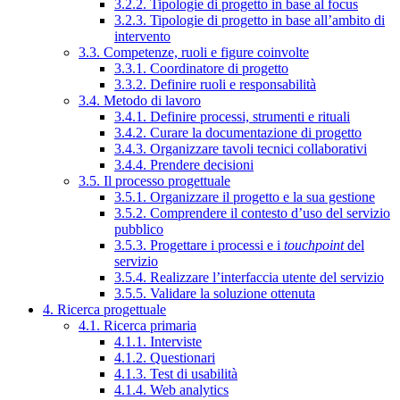
3.2.2. Tipologie di progetto in base al focus
3.2.3. Tipologie di progetto in base all’ambito di
intervento
3.3. Competenze, ruoli e figure coinvolte
3.3.1. Coordinatore di progetto
3.3.2. Definire ruoli e responsabilità
3.4. Metodo di lavoro
3.4.1. Definire processi, strumenti e rituali
3.4.2. Curare la documentazione di progetto
3.4.3. Organizzare tavoli tecnici collaborativi
3.4.4. Prendere decisioni
3.5. Il processo progettuale
3.5.1. Organizzare il progetto e la sua gestione
3.5.2. Comprendere il contesto d’uso del servizio
pubblico
3.5.3. Progettare i processi e i
touchpoint
del
servizio
3.5.4. Realizzare l’interfaccia utente del servizio
3.5.5. Validare la soluzione ottenuta
4. Ricerca progettuale
4.1. Ricerca primaria
4.1.1. Interviste
4.1.2. Questionari
4.1.3. Test di usabilità
4.1.4. Web analytics