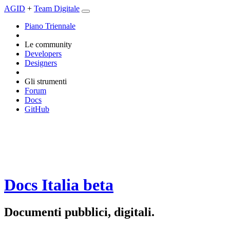
AGID
+
Team Digitale
Piano Triennale
Le community
Developers
Designers
Gli strumenti
Forum
Docs
GitHub
Docs Italia
beta
Documenti pubblici, digitali.