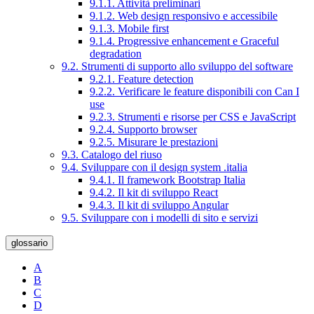
9.1.1. Attività preliminari
9.1.2. Web design responsivo e accessibile
9.1.3. Mobile first
9.1.4. Progressive enhancement e Graceful
degradation
9.2. Strumenti di supporto allo sviluppo del software
9.2.1. Feature detection
9.2.2. Verificare le feature disponibili con Can I
use
9.2.3. Strumenti e risorse per CSS e JavaScript
9.2.4. Supporto browser
9.2.5. Misurare le prestazioni
9.3. Catalogo del riuso
9.4. Sviluppare con il design system .italia
9.4.1. Il framework Bootstrap Italia
9.4.2. Il kit di sviluppo React
9.4.3. Il kit di sviluppo Angular
9.5. Sviluppare con i modelli di sito e servizi
glossario
A
B
C
D