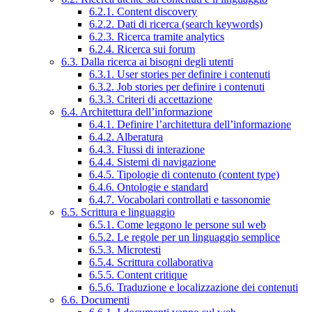
6.2.1. Content discovery
6.2.2. Dati di ricerca (search keywords)
6.2.3. Ricerca tramite analytics
6.2.4. Ricerca sui forum
6.3. Dalla ricerca ai bisogni degli utenti
6.3.1. User stories per definire i contenuti
6.3.2. Job stories per definire i contenuti
6.3.3. Criteri di accettazione
6.4. Architettura dell’informazione
6.4.1. Definire l’architettura dell’informazione
6.4.2. Alberatura
6.4.3. Flussi di interazione
6.4.4. Sistemi di navigazione
6.4.5. Tipologie di contenuto (content type)
6.4.6. Ontologie e standard
6.4.7. Vocabolari controllati e tassonomie
6.5. Scrittura e linguaggio
6.5.1. Come leggono le persone sul web
6.5.2. Le regole per un linguaggio semplice
6.5.3. Microtesti
6.5.4. Scrittura collaborativa
6.5.5. Content critique
6.5.6. Traduzione e localizzazione dei contenuti
6.6. Documenti