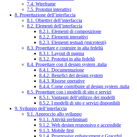
7.4. Wireframe
7.5. Prototipi interattivi
8. Progettazione dell’interfaccia
8.1. Obiettivi dell’interfaccia
8.2. Elementi dell’interfaccia
8.2.1. Elementi di composizione
8.2.2. Elementi interattivi
8.2.3. Elementi testuali (microtesti)
8.3. Progettare e costruire in alta fedeltà
8.3.1. Layout di pagina
8.3.2. Prototipi in alta fedeltà
8.4. Progettare con il design system .italia
8.4.1. Documentazione
8.4.2. Benefici del design system
8.4.3. Risorse operative
8.4.4. Come contribuire al design system .italia
8.5. Progettare con i modelli di sito e servizi
8.5.1. Vantaggi dell’utilizzo dei modelli
8.5.2. I modelli di sito e servizi disponibili
9. Sviluppo dell’interfaccia
9.1. Approccio allo sviluppo
9.1.1. Attività preliminari
9.1.2. Web design responsivo e accessibile
9.1.3. Mobile first
9.1.4. Progressive enhancement e Graceful