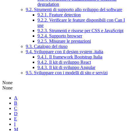
degradation
9.2. Strumenti di supporto allo sviluppo del software
9.2.1. Feature detection
9.2.2. Verificare le feature disponibili con Can I
use
9.2.3. Strumenti e risorse per CSS e JavaScript
9.2.4. Supporto browser
9.2.5. Misurare le prestazioni
9.3. Catalogo del riuso
9.4. Sviluppare con il design system .italia
9.4.1. Il framework Bootstrap Italia
9.4.2. Il kit di sviluppo React
9.4.3. Il kit di sviluppo Angular
9.5. Sviluppare con i modelli di sito e servizi
None
None
A
B
C
D
E
I
M