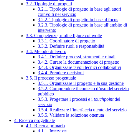
3.2. Tipologie di progetti
3.2.1. Tipologie di progetto in base agli attori
coinvolti nel servizio
3.2.2. Tipologie di progetto in base al focus
3.2.3. Tipologie di progetto in base all’ambito di
intervento
3.3. Competenze, ruoli e figure coinvolte
3.3.1. Coordinatore di progetto
3.3.2. Definire ruoli e responsabilità
3.4. Metodo di lavoro
3.4.1. Definire processi, strumenti e rituali
3.4.2. Curare la documentazione di progetto
3.4.3. Organizzare tavoli tecnici collaborativi
3.4.4. Prendere decisioni
3.5. Il processo progettuale
3.5.1. Organizzare il progetto e la sua gestione
3.5.2. Comprendere il contesto d’uso del servizio
pubblico
3.5.3. Progettare i processi e i
touchpoint
del
servizio
3.5.4. Realizzare l’interfaccia utente del servizio
3.5.5. Validare la soluzione ottenuta
4. Ricerca progettuale
4.1. Ricerca primaria
4.1.1. Interviste