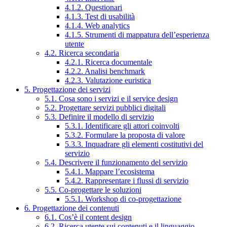
4.1.2. Questionari
4.1.3. Test di usabilità
4.1.4. Web analytics
4.1.5. Strumenti di mappatura dell’esperienza
utente
4.2. Ricerca secondaria
4.2.1. Ricerca documentale
4.2.2. Analisi benchmark
4.2.3. Valutazione euristica
5. Progettazione dei servizi
5.1. Cosa sono i servizi e il service design
5.2. Progettare servizi pubblici digitali
5.3. Definire il modello di servizio
5.3.1. Identificare gli attori coinvolti
5.3.2. Formulare la proposta di valore
5.3.3. Inquadrare gli elementi costitutivi del
servizio
5.4. Descrivere il funzionamento del servizio
5.4.1. Mappare l’ecosistema
5.4.2. Rappresentare i flussi di servizio
5.5. Co-progettare le soluzioni
5.5.1. Workshop di co-progettazione
6. Progettazione dei contenuti
6.1. Cos’è il content design
6.2. Ricerca utente sui contenuti e il linguaggio