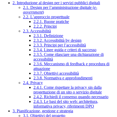
2. Introduzione al design per i servizi pubblici digitali
2.1. Design per l’amministrazione digitale (
e-
government
)
2.2. L’approccio progettuale
2.2.1. Buone pratiche
2.2.2. Principi
2.3. Accessibilità
2.3.1. Definizione
2.3.2. Accessibilità by design
2.3.3. Principi per l’accessibilità
2.3.4. Linee guida e criteri di successo
2.3.5. Come rilasciare una dichiarazione di
accessibilità
2.3.6. Meccanismo di feedback e procedura di
attuazione
2.3.7. Obiettivi accessibilità
2.3.8. Normativa e approfondimenti
2.4. Privacy
2.4.1. Come rispettare la privacy sin dalla
progettazione di un sito o servizio digitale
2.4.2. Richiedi il consenso quando necessario
2.4.3. Le basi del sito web: architettura,
informativa privacy, riferimenti DPO
3. Pianificazione, gestione e strategia
3.1. Obiettivi del progetto