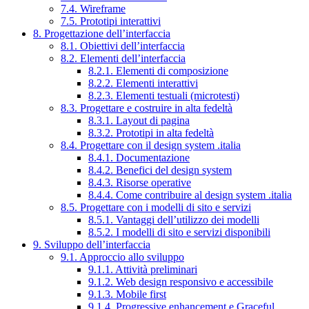
7.4. Wireframe
7.5. Prototipi interattivi
8. Progettazione dell’interfaccia
8.1. Obiettivi dell’interfaccia
8.2. Elementi dell’interfaccia
8.2.1. Elementi di composizione
8.2.2. Elementi interattivi
8.2.3. Elementi testuali (microtesti)
8.3. Progettare e costruire in alta fedeltà
8.3.1. Layout di pagina
8.3.2. Prototipi in alta fedeltà
8.4. Progettare con il design system .italia
8.4.1. Documentazione
8.4.2. Benefici del design system
8.4.3. Risorse operative
8.4.4. Come contribuire al design system .italia
8.5. Progettare con i modelli di sito e servizi
8.5.1. Vantaggi dell’utilizzo dei modelli
8.5.2. I modelli di sito e servizi disponibili
9. Sviluppo dell’interfaccia
9.1. Approccio allo sviluppo
9.1.1. Attività preliminari
9.1.2. Web design responsivo e accessibile
9.1.3. Mobile first
9.1.4. Progressive enhancement e Graceful