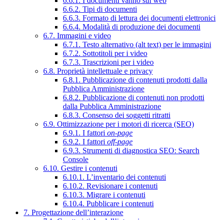
6.6.1. I documenti vanno sul web
6.6.2. Tipi di documenti
6.6.3. Formato di lettura dei documenti elettronici
6.6.4. Modalità di produzione dei documenti
6.7. Immagini e video
6.7.1. Testo alternativo (alt text) per le immagini
6.7.2. Sottotitoli per i video
6.7.3. Trascrizioni per i video
6.8. Proprietà intellettuale e privacy
6.8.1. Pubblicazione di contenuti prodotti dalla
Pubblica Amministrazione
6.8.2. Pubblicazione di contenuti non prodotti
dalla Pubblica Amministrazione
6.8.3. Consenso dei soggetti ritratti
6.9. Ottimizzazione per i motori di ricerca (SEO)
6.9.1. I fattori
on-page
6.9.2. I fattori
off-page
6.9.3. Strumenti di diagnostica SEO: Search
Console
6.10. Gestire i contenuti
6.10.1. L’inventario dei contenuti
6.10.2. Revisionare i contenuti
6.10.3. Migrare i contenuti
6.10.4. Pubblicare i contenuti
7. Progettazione dell’interazione