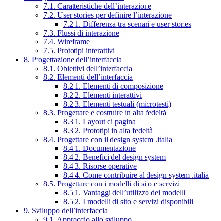
7.1. Caratteristiche dell’interazione
7.2. User stories per definire l’interazione
7.2.1. Differenza tra scenari e user stories
7.3. Flussi di interazione
7.4. Wireframe
7.5. Prototipi interattivi
8. Progettazione dell’interfaccia
8.1. Obiettivi dell’interfaccia
8.2. Elementi dell’interfaccia
8.2.1. Elementi di composizione
8.2.2. Elementi interattivi
8.2.3. Elementi testuali (microtesti)
8.3. Progettare e costruire in alta fedeltà
8.3.1. Layout di pagina
8.3.2. Prototipi in alta fedeltà
8.4. Progettare con il design system .italia
8.4.1. Documentazione
8.4.2. Benefici del design system
8.4.3. Risorse operative
8.4.4. Come contribuire al design system .italia
8.5. Progettare con i modelli di sito e servizi
8.5.1. Vantaggi dell’utilizzo dei modelli
8.5.2. I modelli di sito e servizi disponibili
9. Sviluppo dell’interfaccia
9.1. Approccio allo sviluppo