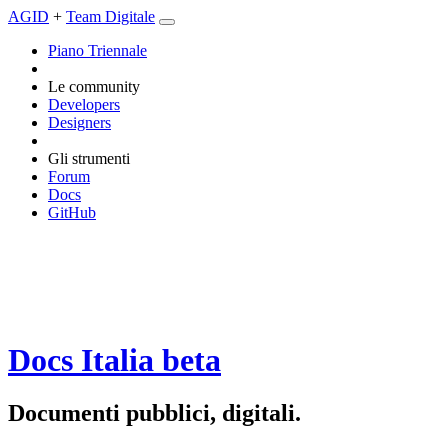
AGID
+
Team Digitale
Piano Triennale
Le community
Developers
Designers
Gli strumenti
Forum
Docs
GitHub
Docs Italia
beta
Documenti pubblici, digitali.