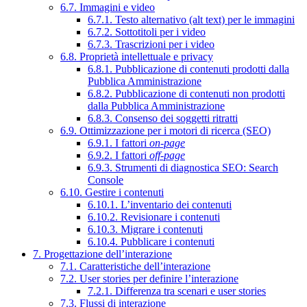
6.7. Immagini e video
6.7.1. Testo alternativo (alt text) per le immagini
6.7.2. Sottotitoli per i video
6.7.3. Trascrizioni per i video
6.8. Proprietà intellettuale e privacy
6.8.1. Pubblicazione di contenuti prodotti dalla
Pubblica Amministrazione
6.8.2. Pubblicazione di contenuti non prodotti
dalla Pubblica Amministrazione
6.8.3. Consenso dei soggetti ritratti
6.9. Ottimizzazione per i motori di ricerca (SEO)
6.9.1. I fattori
on-page
6.9.2. I fattori
off-page
6.9.3. Strumenti di diagnostica SEO: Search
Console
6.10. Gestire i contenuti
6.10.1. L’inventario dei contenuti
6.10.2. Revisionare i contenuti
6.10.3. Migrare i contenuti
6.10.4. Pubblicare i contenuti
7. Progettazione dell’interazione
7.1. Caratteristiche dell’interazione
7.2. User stories per definire l’interazione
7.2.1. Differenza tra scenari e user stories
7.3. Flussi di interazione