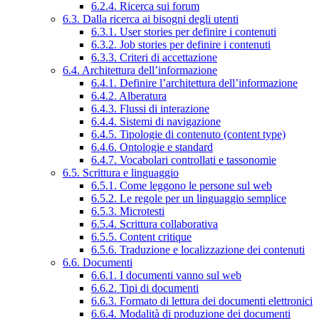
6.2.4. Ricerca sui forum
6.3. Dalla ricerca ai bisogni degli utenti
6.3.1. User stories per definire i contenuti
6.3.2. Job stories per definire i contenuti
6.3.3. Criteri di accettazione
6.4. Architettura dell’informazione
6.4.1. Definire l’architettura dell’informazione
6.4.2. Alberatura
6.4.3. Flussi di interazione
6.4.4. Sistemi di navigazione
6.4.5. Tipologie di contenuto (content type)
6.4.6. Ontologie e standard
6.4.7. Vocabolari controllati e tassonomie
6.5. Scrittura e linguaggio
6.5.1. Come leggono le persone sul web
6.5.2. Le regole per un linguaggio semplice
6.5.3. Microtesti
6.5.4. Scrittura collaborativa
6.5.5. Content critique
6.5.6. Traduzione e localizzazione dei contenuti
6.6. Documenti
6.6.1. I documenti vanno sul web
6.6.2. Tipi di documenti
6.6.3. Formato di lettura dei documenti elettronici
6.6.4. Modalità di produzione dei documenti