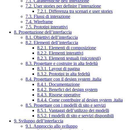
7.1. Caratteristiche dell’interazione
7.2. User stories per definire l’interazione
7.2.1. Differenza tra scenari e user stories
7.3. Flussi di interazione
7.4. Wireframe
7.5. Prototipi interattivi
8. Progettazione dell’interfaccia
8.1. Obiettivi dell’interfaccia
8.2. Elementi dell’interfaccia
8.2.1. Elementi di composizione
8.2.2. Elementi interattivi
8.2.3. Elementi testuali (microtesti)
8.3. Progettare e costruire in alta fedeltà
8.3.1. Layout di pagina
8.3.2. Prototipi in alta fedeltà
8.4. Progettare con il design system .italia
8.4.1. Documentazione
8.4.2. Benefici del design system
8.4.3. Risorse operative
8.4.4. Come contribuire al design system .italia
8.5. Progettare con i modelli di sito e servizi
8.5.1. Vantaggi dell’utilizzo dei modelli
8.5.2. I modelli di sito e servizi disponibili
9. Sviluppo dell’interfaccia
9.1. Approccio allo sviluppo