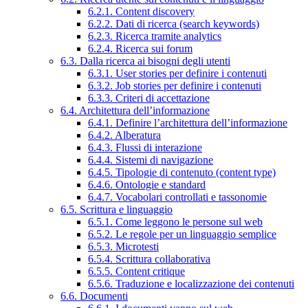
6.2.1. Content discovery
6.2.2. Dati di ricerca (search keywords)
6.2.3. Ricerca tramite analytics
6.2.4. Ricerca sui forum
6.3. Dalla ricerca ai bisogni degli utenti
6.3.1. User stories per definire i contenuti
6.3.2. Job stories per definire i contenuti
6.3.3. Criteri di accettazione
6.4. Architettura dell’informazione
6.4.1. Definire l’architettura dell’informazione
6.4.2. Alberatura
6.4.3. Flussi di interazione
6.4.4. Sistemi di navigazione
6.4.5. Tipologie di contenuto (content type)
6.4.6. Ontologie e standard
6.4.7. Vocabolari controllati e tassonomie
6.5. Scrittura e linguaggio
6.5.1. Come leggono le persone sul web
6.5.2. Le regole per un linguaggio semplice
6.5.3. Microtesti
6.5.4. Scrittura collaborativa
6.5.5. Content critique
6.5.6. Traduzione e localizzazione dei contenuti
6.6. Documenti