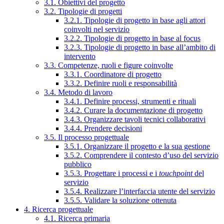
3.1. Obiettivi del progetto
3.2. Tipologie di progetti
3.2.1. Tipologie di progetto in base agli attori
coinvolti nel servizio
3.2.2. Tipologie di progetto in base al focus
3.2.3. Tipologie di progetto in base all’ambito di
intervento
3.3. Competenze, ruoli e figure coinvolte
3.3.1. Coordinatore di progetto
3.3.2. Definire ruoli e responsabilità
3.4. Metodo di lavoro
3.4.1. Definire processi, strumenti e rituali
3.4.2. Curare la documentazione di progetto
3.4.3. Organizzare tavoli tecnici collaborativi
3.4.4. Prendere decisioni
3.5. Il processo progettuale
3.5.1. Organizzare il progetto e la sua gestione
3.5.2. Comprendere il contesto d’uso del servizio
pubblico
3.5.3. Progettare i processi e i
touchpoint
del
servizio
3.5.4. Realizzare l’interfaccia utente del servizio
3.5.5. Validare la soluzione ottenuta
4. Ricerca progettuale
4.1. Ricerca primaria