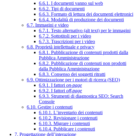
6.6.1. I documenti vanno sul web
6.6.2. Tipi di documenti
6.6.3. Formato di lettura dei documenti elettronici
6.6.4. Modalità di produzione dei documenti
6.7. Immagini e video
6.7.1. Testo alternativo (alt text) per le immagini
6.7.2. Sottotitoli per i video
6.7.3. Trascrizioni per i video
6.8. Proprietà intellettuale e privacy
6.8.1. Pubblicazione di contenuti prodotti dalla
Pubblica Amministrazione
6.8.2. Pubblicazione di contenuti non prodotti
dalla Pubblica Amministrazione
6.8.3. Consenso dei soggetti ritratti
6.9. Ottimizzazione per i motori di ricerca (SEO)
6.9.1. I fattori
on-page
6.9.2. I fattori
off-page
6.9.3. Strumenti di diagnostica SEO: Search
Console
6.10. Gestire i contenuti
6.10.1. L’inventario dei contenuti
6.10.2. Revisionare i contenuti
6.10.3. Migrare i contenuti
6.10.4. Pubblicare i contenuti
7. Progettazione dell’interazione