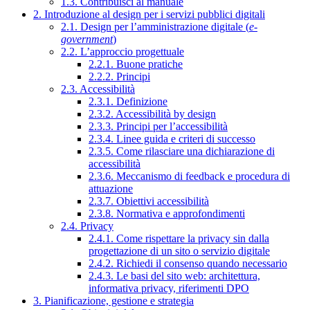
1.3. Contribuisci al manuale
2. Introduzione al design per i servizi pubblici digitali
2.1. Design per l’amministrazione digitale (
e-
government
)
2.2. L’approccio progettuale
2.2.1. Buone pratiche
2.2.2. Principi
2.3. Accessibilità
2.3.1. Definizione
2.3.2. Accessibilità by design
2.3.3. Principi per l’accessibilità
2.3.4. Linee guida e criteri di successo
2.3.5. Come rilasciare una dichiarazione di
accessibilità
2.3.6. Meccanismo di feedback e procedura di
attuazione
2.3.7. Obiettivi accessibilità
2.3.8. Normativa e approfondimenti
2.4. Privacy
2.4.1. Come rispettare la privacy sin dalla
progettazione di un sito o servizio digitale
2.4.2. Richiedi il consenso quando necessario
2.4.3. Le basi del sito web: architettura,
informativa privacy, riferimenti DPO
3. Pianificazione, gestione e strategia