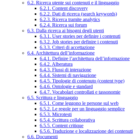
6.2. Ricerca utente sui contenuti e il linguaggio
6.2.1. Content discovery
6.2.2. Dati di ricerca (search keywords)
6.2.3. Ricerca tramite analytics
6.2.4. Ricerca sui forum
6.3. Dalla ricerca ai bisogni degli utenti
6.3.1. User stories per definire i contenuti
6.3.2. Job stories per definire i contenuti
6.3.3. Criteri di accettazione
6.4. Architettura dell’informazione
6.4.1. Definire l’architettura dell’informazione
6.4.2. Alberatura
6.4.3. Flussi di interazione
6.4.4. Sistemi di navigazione
6.4.5. Tipologie di contenuto (content type)
6.4.6. Ontologie e standard
6.4.7. Vocabolari controllati e tassonomie
6.5. Scrittura e linguaggio
6.5.1. Come leggono le persone sul web
6.5.2. Le regole per un linguaggio semplice
6.5.3. Microtesti
6.5.4. Scrittura collaborativa
6.5.5. Content critique
6.5.6. Traduzione e localizzazione dei contenuti
6.6. Documenti