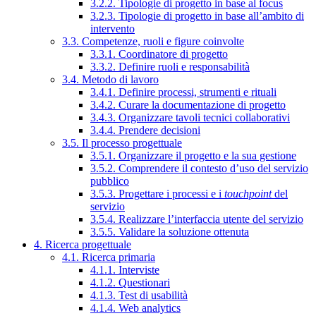
3.2.2. Tipologie di progetto in base al focus
3.2.3. Tipologie di progetto in base all’ambito di
intervento
3.3. Competenze, ruoli e figure coinvolte
3.3.1. Coordinatore di progetto
3.3.2. Definire ruoli e responsabilità
3.4. Metodo di lavoro
3.4.1. Definire processi, strumenti e rituali
3.4.2. Curare la documentazione di progetto
3.4.3. Organizzare tavoli tecnici collaborativi
3.4.4. Prendere decisioni
3.5. Il processo progettuale
3.5.1. Organizzare il progetto e la sua gestione
3.5.2. Comprendere il contesto d’uso del servizio
pubblico
3.5.3. Progettare i processi e i
touchpoint
del
servizio
3.5.4. Realizzare l’interfaccia utente del servizio
3.5.5. Validare la soluzione ottenuta
4. Ricerca progettuale
4.1. Ricerca primaria
4.1.1. Interviste
4.1.2. Questionari
4.1.3. Test di usabilità
4.1.4. Web analytics