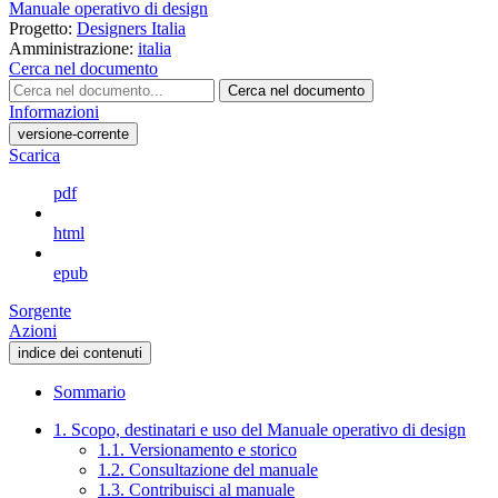
Manuale operativo di design
Progetto:
Designers Italia
Amministrazione:
italia
Cerca nel documento
Cerca nel documento
Informazioni
versione-corrente
Scarica
pdf
html
epub
Sorgente
Azioni
indice dei contenuti
Sommario
1. Scopo, destinatari e uso del Manuale operativo di design
1.1. Versionamento e storico
1.2. Consultazione del manuale
1.3. Contribuisci al manuale