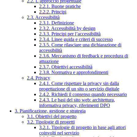
2.2. L’approccio progettuale
2.2.1. Buone pratiche
2.2.2. Principi
2.3. Accessibilità
2.3.1. Definizione
2.3.2. Accessibilità by design
2.3.3. Principi per l’accessibilità
2.3.4. Linee guida e criteri di successo
2.3.5. Come rilasciare una dichiarazione di
accessibilità
2.3.6. Meccanismo di feedback e procedura di
attuazione
2.3.7. Obiettivi accessibilità
2.3.8. Normativa e approfondimenti
2.4. Privacy
2.4.1. Come rispettare la privacy sin dalla
progettazione di un sito o servizio digitale
2.4.2. Richiedi il consenso quando necessario
2.4.3. Le basi del sito web: architettura,
informativa privacy, riferimenti DPO
3. Pianificazione, gestione e strategia
3.1. Obiettivi del progetto
3.2. Tipologie di progetti
3.2.1. Tipologie di progetto in base agli attori
coinvolti nel servizio