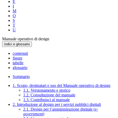
E
I
M
O
S
T
U
Manuale operativo di design
indici e glossario
contenuti
figure
tabelle
glossario
Sommario
1. Scopo, destinatari e uso del Manuale operativo di design
1.1. Versionamento e storico
1.2. Consultazione del manuale
1.3. Contribuisci al manuale
2. Introduzione al design per i servizi pubblici digitali
2.1. Design per l’amministrazione digitale (
e-
government
)