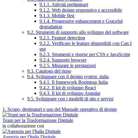
9.1.1. Attività preliminari
9.1.2. Web design responsivo e accessibile
9.1.3. Mobile first
9.1.4. Progressive enhancement e Graceful
degradation
9.2. Strumenti di supporto allo sviluppo del software
9.2.1. Feature detection
9.2.2. Verificare le feature disponibili con Can I
use
9.2.3. Strumenti e risorse per CSS e JavaScript
9.2.4. Supporto browser
9.2.5. Misurare le prestazioni
9.3. Catalogo del riuso
9.4. Sviluppare con il design system .italia
9.4.1. Il framework Bootstrap Italia
9.4.2. Il kit di sviluppo React
9.4.3. Il kit di sviluppo Angular
9.5. Sviluppare con i modelli di sito e servizi
1. Scopo, destinatari e uso del Manuale operativo di design
Team per la Trasformazione Digitale
in collaborazione con
Agenzia per l'Italia Digitale