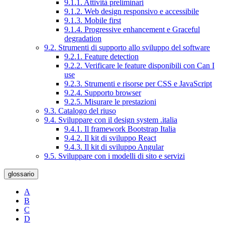
9.1.1. Attività preliminari
9.1.2. Web design responsivo e accessibile
9.1.3. Mobile first
9.1.4. Progressive enhancement e Graceful
degradation
9.2. Strumenti di supporto allo sviluppo del software
9.2.1. Feature detection
9.2.2. Verificare le feature disponibili con Can I
use
9.2.3. Strumenti e risorse per CSS e JavaScript
9.2.4. Supporto browser
9.2.5. Misurare le prestazioni
9.3. Catalogo del riuso
9.4. Sviluppare con il design system .italia
9.4.1. Il framework Bootstrap Italia
9.4.2. Il kit di sviluppo React
9.4.3. Il kit di sviluppo Angular
9.5. Sviluppare con i modelli di sito e servizi
glossario
A
B
C
D