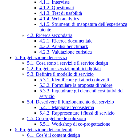
4.1.1. Interviste
4.1.2. Questionari
4.1.3. Test di usabilità
4.1.4. Web analytics
4.1.5. Strumenti di mappatura dell’esperienza
utente
4.2. Ricerca secondaria
4.2.1. Ricerca documentale
4.2.2. Analisi benchmark
4.2.3. Valutazione euristica
5. Progettazione dei servizi
5.1. Cosa sono i servizi e il service design
5.2. Progettare servizi pubblici digitali
5.3. Definire il modello di servizio
5.3.1. Identificare gli attori coinvolti
5.3.2. Formulare la proposta di valore
5.3.3. Inquadrare gli elementi costitutivi del
servizio
5.4. Descrivere il funzionamento del servizio
5.4.1. Mappare l’ecosistema
5.4.2. Rappresentare i flussi di servizio
5.5. Co-progettare le soluzioni
5.5.1. Workshop di co-progettazione
6. Progettazione dei contenuti
6.1. Cos’è il content design