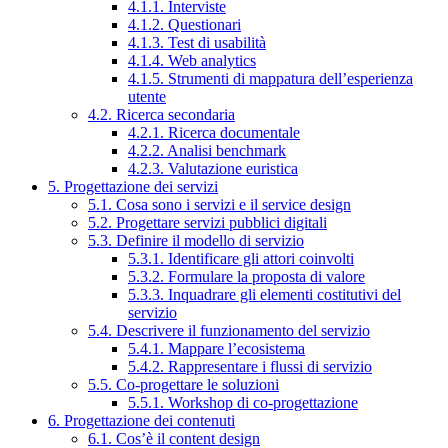
4.1.1. Interviste
4.1.2. Questionari
4.1.3. Test di usabilità
4.1.4. Web analytics
4.1.5. Strumenti di mappatura dell’esperienza
utente
4.2. Ricerca secondaria
4.2.1. Ricerca documentale
4.2.2. Analisi benchmark
4.2.3. Valutazione euristica
5. Progettazione dei servizi
5.1. Cosa sono i servizi e il service design
5.2. Progettare servizi pubblici digitali
5.3. Definire il modello di servizio
5.3.1. Identificare gli attori coinvolti
5.3.2. Formulare la proposta di valore
5.3.3. Inquadrare gli elementi costitutivi del
servizio
5.4. Descrivere il funzionamento del servizio
5.4.1. Mappare l’ecosistema
5.4.2. Rappresentare i flussi di servizio
5.5. Co-progettare le soluzioni
5.5.1. Workshop di co-progettazione
6. Progettazione dei contenuti
6.1. Cos’è il content design