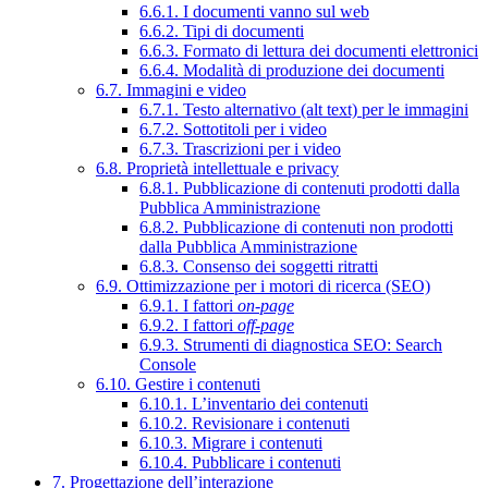
6.6.1. I documenti vanno sul web
6.6.2. Tipi di documenti
6.6.3. Formato di lettura dei documenti elettronici
6.6.4. Modalità di produzione dei documenti
6.7. Immagini e video
6.7.1. Testo alternativo (alt text) per le immagini
6.7.2. Sottotitoli per i video
6.7.3. Trascrizioni per i video
6.8. Proprietà intellettuale e privacy
6.8.1. Pubblicazione di contenuti prodotti dalla
Pubblica Amministrazione
6.8.2. Pubblicazione di contenuti non prodotti
dalla Pubblica Amministrazione
6.8.3. Consenso dei soggetti ritratti
6.9. Ottimizzazione per i motori di ricerca (SEO)
6.9.1. I fattori
on-page
6.9.2. I fattori
off-page
6.9.3. Strumenti di diagnostica SEO: Search
Console
6.10. Gestire i contenuti
6.10.1. L’inventario dei contenuti
6.10.2. Revisionare i contenuti
6.10.3. Migrare i contenuti
6.10.4. Pubblicare i contenuti
7. Progettazione dell’interazione