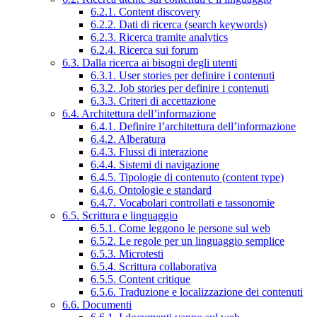
6.2.1. Content discovery
6.2.2. Dati di ricerca (search keywords)
6.2.3. Ricerca tramite analytics
6.2.4. Ricerca sui forum
6.3. Dalla ricerca ai bisogni degli utenti
6.3.1. User stories per definire i contenuti
6.3.2. Job stories per definire i contenuti
6.3.3. Criteri di accettazione
6.4. Architettura dell’informazione
6.4.1. Definire l’architettura dell’informazione
6.4.2. Alberatura
6.4.3. Flussi di interazione
6.4.4. Sistemi di navigazione
6.4.5. Tipologie di contenuto (content type)
6.4.6. Ontologie e standard
6.4.7. Vocabolari controllati e tassonomie
6.5. Scrittura e linguaggio
6.5.1. Come leggono le persone sul web
6.5.2. Le regole per un linguaggio semplice
6.5.3. Microtesti
6.5.4. Scrittura collaborativa
6.5.5. Content critique
6.5.6. Traduzione e localizzazione dei contenuti
6.6. Documenti