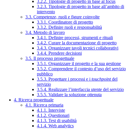
3.2.2. Tipologie di progetto in base al focus
3.2.3. Tipologie di progetto in base all’ambito di
intervento
3.3. Competenze, ruoli e figure coinvolte
3.3.1. Coordinatore di progetto
3.3.2. Definire ruoli e responsabilità
3.4. Metodo di lavoro
3.4.1. Definire processi, strumenti e rituali
3.4.2. Curare la documentazione di progetto
3.4.3. Organizzare tavoli tecnici collaborativi
3.4.4. Prendere decisioni
3.5. Il processo progettuale
3.5.1. Organizzare il progetto e la sua gestione
3.5.2. Comprendere il contesto d’uso del servizio
pubblico
3.5.3. Progettare i processi e i
touchpoint
del
servizio
3.5.4. Realizzare l’interfaccia utente del servizio
3.5.5. Validare la soluzione ottenuta
4. Ricerca progettuale
4.1. Ricerca primaria
4.1.1. Interviste
4.1.2. Questionari
4.1.3. Test di usabilità
4.1.4. Web analytics