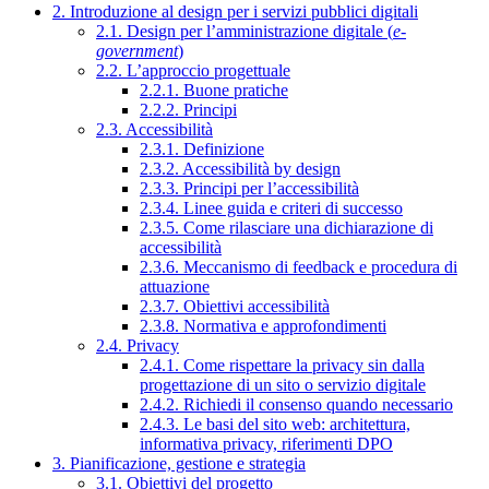
2. Introduzione al design per i servizi pubblici digitali
2.1. Design per l’amministrazione digitale (
e-
government
)
2.2. L’approccio progettuale
2.2.1. Buone pratiche
2.2.2. Principi
2.3. Accessibilità
2.3.1. Definizione
2.3.2. Accessibilità by design
2.3.3. Principi per l’accessibilità
2.3.4. Linee guida e criteri di successo
2.3.5. Come rilasciare una dichiarazione di
accessibilità
2.3.6. Meccanismo di feedback e procedura di
attuazione
2.3.7. Obiettivi accessibilità
2.3.8. Normativa e approfondimenti
2.4. Privacy
2.4.1. Come rispettare la privacy sin dalla
progettazione di un sito o servizio digitale
2.4.2. Richiedi il consenso quando necessario
2.4.3. Le basi del sito web: architettura,
informativa privacy, riferimenti DPO
3. Pianificazione, gestione e strategia
3.1. Obiettivi del progetto