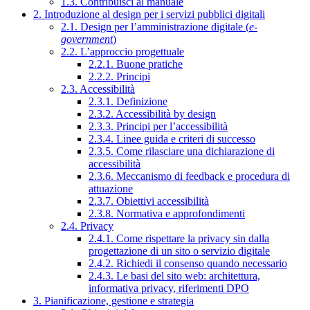
1.3. Contribuisci al manuale
2. Introduzione al design per i servizi pubblici digitali
2.1. Design per l’amministrazione digitale (
e-
government
)
2.2. L’approccio progettuale
2.2.1. Buone pratiche
2.2.2. Principi
2.3. Accessibilità
2.3.1. Definizione
2.3.2. Accessibilità by design
2.3.3. Principi per l’accessibilità
2.3.4. Linee guida e criteri di successo
2.3.5. Come rilasciare una dichiarazione di
accessibilità
2.3.6. Meccanismo di feedback e procedura di
attuazione
2.3.7. Obiettivi accessibilità
2.3.8. Normativa e approfondimenti
2.4. Privacy
2.4.1. Come rispettare la privacy sin dalla
progettazione di un sito o servizio digitale
2.4.2. Richiedi il consenso quando necessario
2.4.3. Le basi del sito web: architettura,
informativa privacy, riferimenti DPO
3. Pianificazione, gestione e strategia