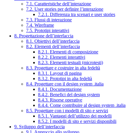
7.1. Caratteristiche dell’interazione
7.2. User stories per definire l’interazione
7.2.1. Differenza tra scenari e user stories
7.3. Flussi di interazione
7.4. Wireframe
7.5. Prototipi interattivi
8. Progettazione dell’interfaccia
8.1. Obiettivi dell’interfaccia
8.2. Elementi dell’interfaccia
8.2.1. Elementi di composizione
8.2.2. Elementi interattivi
8.2.3. Elementi testuali (microtesti)
8.3. Progettare e costruire in alta fedeltà
8.3.1. Layout di pagina
8.3.2. Prototipi in alta fedeltà
8.4. Progettare con il design system .italia
8.4.1. Documentazione
8.4.2. Benefici del design system
8.4.3. Risorse operative
8.4.4. Come contribuire al design system .italia
8.5. Progettare con i modelli di sito e servizi
8.5.1. Vantaggi dell’utilizzo dei modelli
8.5.2. I modelli di sito e servizi disponibili
9. Sviluppo dell’interfaccia
9.1. Approccio allo sviluppo