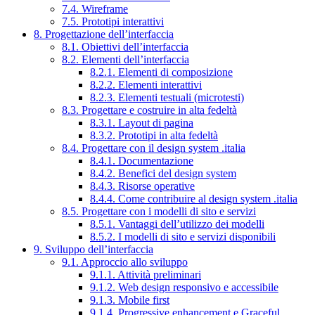
7.4. Wireframe
7.5. Prototipi interattivi
8. Progettazione dell’interfaccia
8.1. Obiettivi dell’interfaccia
8.2. Elementi dell’interfaccia
8.2.1. Elementi di composizione
8.2.2. Elementi interattivi
8.2.3. Elementi testuali (microtesti)
8.3. Progettare e costruire in alta fedeltà
8.3.1. Layout di pagina
8.3.2. Prototipi in alta fedeltà
8.4. Progettare con il design system .italia
8.4.1. Documentazione
8.4.2. Benefici del design system
8.4.3. Risorse operative
8.4.4. Come contribuire al design system .italia
8.5. Progettare con i modelli di sito e servizi
8.5.1. Vantaggi dell’utilizzo dei modelli
8.5.2. I modelli di sito e servizi disponibili
9. Sviluppo dell’interfaccia
9.1. Approccio allo sviluppo
9.1.1. Attività preliminari
9.1.2. Web design responsivo e accessibile
9.1.3. Mobile first
9.1.4. Progressive enhancement e Graceful