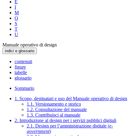
E
I
M
O
S
T
U
Manuale operativo di design
indici e glossario
contenuti
figure
tabelle
glossario
Sommario
1. Scopo, destinatari e uso del Manuale operativo di design
1.1. Versionamento e storico
1.2. Consultazione del manuale
1.3. Contribuisci al manuale
2. Introduzione al design per i servizi pubblici digitali
2.1. Design per l’amministrazione digitale (
e-
government
)