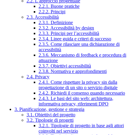
2.2. L’approccio progettuale
2.2.1. Buone pratiche
2.2.2. Principi
2.3. Accessibilità
2.3.1. Definizione
2.3.2. Accessibilità by design
2.3.3. Principi per l’accessibilità
2.3.4. Linee guida e criteri di successo
2.3.5. Come rilasciare una dichiarazione di
accessibilità
2.3.6. Meccanismo di feedback e procedura di
attuazione
2.3.7. Obiettivi accessibilità
2.3.8. Normativa e approfondimenti
2.4. Privacy
2.4.1. Come rispettare la privacy sin dalla
progettazione di un sito o servizio digitale
2.4.2. Richiedi il consenso quando necessario
2.4.3. Le basi del sito web: architettura,
informativa privacy, riferimenti DPO
3. Pianificazione, gestione e strategia
3.1. Obiettivi del progetto
3.2. Tipologie di progetti
3.2.1. Tipologie di progetto in base agli attori
coinvolti nel servizio