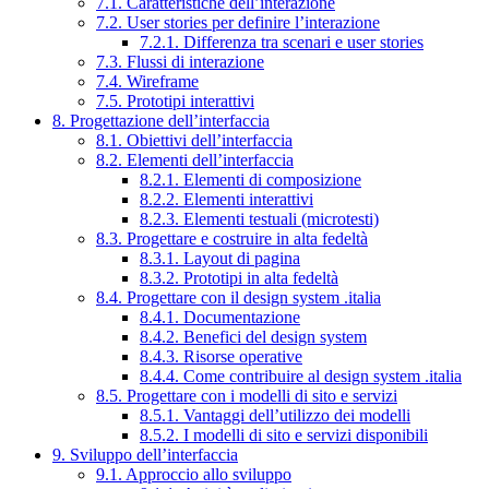
7.1. Caratteristiche dell’interazione
7.2. User stories per definire l’interazione
7.2.1. Differenza tra scenari e user stories
7.3. Flussi di interazione
7.4. Wireframe
7.5. Prototipi interattivi
8. Progettazione dell’interfaccia
8.1. Obiettivi dell’interfaccia
8.2. Elementi dell’interfaccia
8.2.1. Elementi di composizione
8.2.2. Elementi interattivi
8.2.3. Elementi testuali (microtesti)
8.3. Progettare e costruire in alta fedeltà
8.3.1. Layout di pagina
8.3.2. Prototipi in alta fedeltà
8.4. Progettare con il design system .italia
8.4.1. Documentazione
8.4.2. Benefici del design system
8.4.3. Risorse operative
8.4.4. Come contribuire al design system .italia
8.5. Progettare con i modelli di sito e servizi
8.5.1. Vantaggi dell’utilizzo dei modelli
8.5.2. I modelli di sito e servizi disponibili
9. Sviluppo dell’interfaccia
9.1. Approccio allo sviluppo