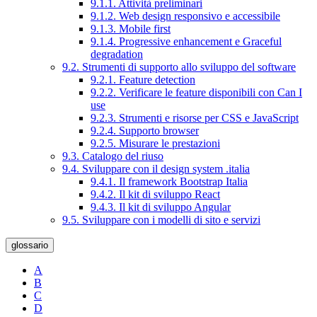
9.1.1. Attività preliminari
9.1.2. Web design responsivo e accessibile
9.1.3. Mobile first
9.1.4. Progressive enhancement e Graceful
degradation
9.2. Strumenti di supporto allo sviluppo del software
9.2.1. Feature detection
9.2.2. Verificare le feature disponibili con Can I
use
9.2.3. Strumenti e risorse per CSS e JavaScript
9.2.4. Supporto browser
9.2.5. Misurare le prestazioni
9.3. Catalogo del riuso
9.4. Sviluppare con il design system .italia
9.4.1. Il framework Bootstrap Italia
9.4.2. Il kit di sviluppo React
9.4.3. Il kit di sviluppo Angular
9.5. Sviluppare con i modelli di sito e servizi
glossario
A
B
C
D