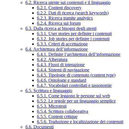
6.2. Ricerca utente sui contenuti e il linguaggio
6.2.1. Content discovery
6.2.2. Dati di ricerca (search keywords)
6.2.3. Ricerca tramite analytics
6.2.4. Ricerca sui forum
6.3. Dalla ricerca ai bisogni degli utenti
6.3.1. User stories per definire i contenuti
6.3.2. Job stories per definire i contenuti
6.3.3. Criteri di accettazione
6.4. Architettura dell’informazione
6.4.1. Definire l’architettura dell’informazione
6.4.2. Alberatura
6.4.3. Flussi di interazione
6.4.4. Sistemi di navigazione
6.4.5. Tipologie di contenuto (content type)
6.4.6. Ontologie e standard
6.4.7. Vocabolari controllati e tassonomie
6.5. Scrittura e linguaggio
6.5.1. Come leggono le persone sul web
6.5.2. Le regole per un linguaggio semplice
6.5.3. Microtesti
6.5.4. Scrittura collaborativa
6.5.5. Content critique
6.5.6. Traduzione e localizzazione dei contenuti
6.6. Documenti