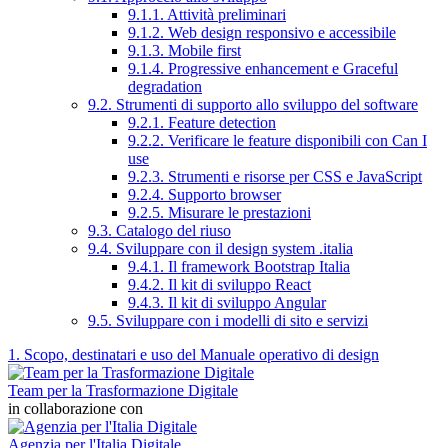
9.1.1. Attività preliminari
9.1.2. Web design responsivo e accessibile
9.1.3. Mobile first
9.1.4. Progressive enhancement e Graceful
degradation
9.2. Strumenti di supporto allo sviluppo del software
9.2.1. Feature detection
9.2.2. Verificare le feature disponibili con Can I
use
9.2.3. Strumenti e risorse per CSS e JavaScript
9.2.4. Supporto browser
9.2.5. Misurare le prestazioni
9.3. Catalogo del riuso
9.4. Sviluppare con il design system .italia
9.4.1. Il framework Bootstrap Italia
9.4.2. Il kit di sviluppo React
9.4.3. Il kit di sviluppo Angular
9.5. Sviluppare con i modelli di sito e servizi
1. Scopo, destinatari e uso del Manuale operativo di design
Team per la Trasformazione Digitale
in collaborazione con
Agenzia per l'Italia Digitale