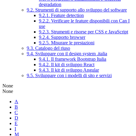
degradation
9.2. Strumenti di supporto allo sviluppo del software
9.2.1. Feature detection
9.2.2. Verificare le feature disponibili con Can I
use
9.2.3. Strumenti e risorse per CSS e JavaScript
9.2.4. Supporto browser
9.2.5. Misurare le prestazioni
9.3. Catalogo del riuso
9.4. Sviluppare con il design system .italia
9.4.1. Il framework Bootstrap Italia
9.4.2. Il kit di sviluppo React
9.4.3. Il kit di sviluppo Angular
9.5. Sviluppare con i modelli di sito e servizi
None
None
A
B
C
D
E
I
M