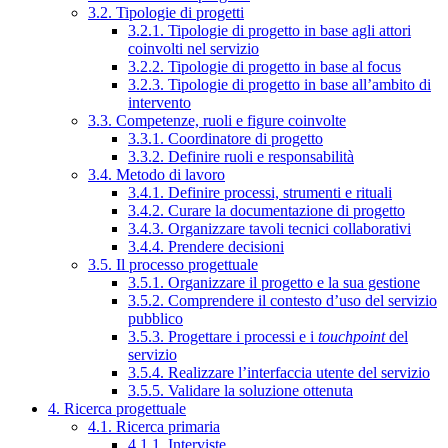
3.2. Tipologie di progetti
3.2.1. Tipologie di progetto in base agli attori
coinvolti nel servizio
3.2.2. Tipologie di progetto in base al focus
3.2.3. Tipologie di progetto in base all’ambito di
intervento
3.3. Competenze, ruoli e figure coinvolte
3.3.1. Coordinatore di progetto
3.3.2. Definire ruoli e responsabilità
3.4. Metodo di lavoro
3.4.1. Definire processi, strumenti e rituali
3.4.2. Curare la documentazione di progetto
3.4.3. Organizzare tavoli tecnici collaborativi
3.4.4. Prendere decisioni
3.5. Il processo progettuale
3.5.1. Organizzare il progetto e la sua gestione
3.5.2. Comprendere il contesto d’uso del servizio
pubblico
3.5.3. Progettare i processi e i
touchpoint
del
servizio
3.5.4. Realizzare l’interfaccia utente del servizio
3.5.5. Validare la soluzione ottenuta
4. Ricerca progettuale
4.1. Ricerca primaria
4.1.1. Interviste