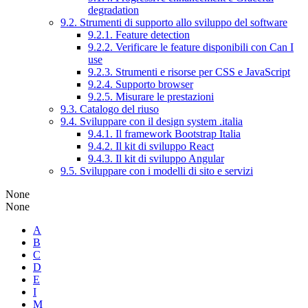
degradation
9.2. Strumenti di supporto allo sviluppo del software
9.2.1. Feature detection
9.2.2. Verificare le feature disponibili con Can I
use
9.2.3. Strumenti e risorse per CSS e JavaScript
9.2.4. Supporto browser
9.2.5. Misurare le prestazioni
9.3. Catalogo del riuso
9.4. Sviluppare con il design system .italia
9.4.1. Il framework Bootstrap Italia
9.4.2. Il kit di sviluppo React
9.4.3. Il kit di sviluppo Angular
9.5. Sviluppare con i modelli di sito e servizi
None
None
A
B
C
D
E
I
M