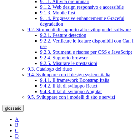
9.1.1. Attività preliminari
9.1.2. Web design responsivo e accessibile
9.1.3. Mobile first
9.1.4. Progressive enhancement e Graceful
degradation
9.2. Strumenti di supporto allo sviluppo del software
9.2.1. Feature detection
9.2.2. Verificare le feature disponibili con Can I
use
9.2.3. Strumenti e risorse per CSS e JavaScript
9.2.4. Supporto browser
9.2.5. Misurare le prestazioni
9.3. Catalogo del riuso
9.4. Sviluppare con il design system .italia
9.4.1. Il framework Bootstrap Italia
9.4.2. Il kit di sviluppo React
9.4.3. Il kit di sviluppo Angular
9.5. Sviluppare con i modelli di sito e servizi
glossario
A
B
C
D