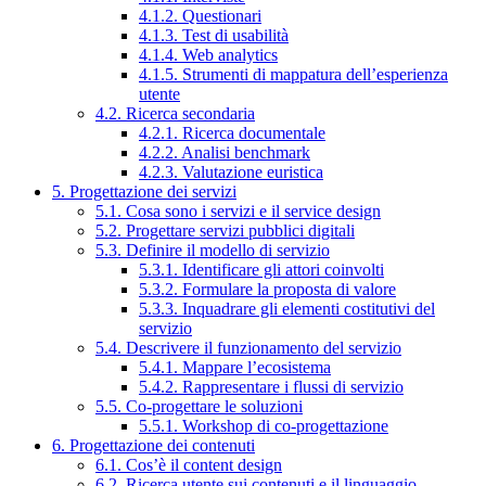
4.1.2. Questionari
4.1.3. Test di usabilità
4.1.4. Web analytics
4.1.5. Strumenti di mappatura dell’esperienza
utente
4.2. Ricerca secondaria
4.2.1. Ricerca documentale
4.2.2. Analisi benchmark
4.2.3. Valutazione euristica
5. Progettazione dei servizi
5.1. Cosa sono i servizi e il service design
5.2. Progettare servizi pubblici digitali
5.3. Definire il modello di servizio
5.3.1. Identificare gli attori coinvolti
5.3.2. Formulare la proposta di valore
5.3.3. Inquadrare gli elementi costitutivi del
servizio
5.4. Descrivere il funzionamento del servizio
5.4.1. Mappare l’ecosistema
5.4.2. Rappresentare i flussi di servizio
5.5. Co-progettare le soluzioni
5.5.1. Workshop di co-progettazione
6. Progettazione dei contenuti
6.1. Cos’è il content design
6.2. Ricerca utente sui contenuti e il linguaggio