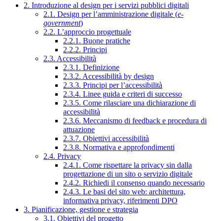
2. Introduzione al design per i servizi pubblici digitali
2.1. Design per l’amministrazione digitale (
e-
government
)
2.2. L’approccio progettuale
2.2.1. Buone pratiche
2.2.2. Principi
2.3. Accessibilità
2.3.1. Definizione
2.3.2. Accessibilità by design
2.3.3. Principi per l’accessibilità
2.3.4. Linee guida e criteri di successo
2.3.5. Come rilasciare una dichiarazione di
accessibilità
2.3.6. Meccanismo di feedback e procedura di
attuazione
2.3.7. Obiettivi accessibilità
2.3.8. Normativa e approfondimenti
2.4. Privacy
2.4.1. Come rispettare la privacy sin dalla
progettazione di un sito o servizio digitale
2.4.2. Richiedi il consenso quando necessario
2.4.3. Le basi del sito web: architettura,
informativa privacy, riferimenti DPO
3. Pianificazione, gestione e strategia
3.1. Obiettivi del progetto