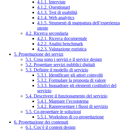
4.1.1. Interviste
4.1.2. Questionari
4.1.3. Test di usabilità
4.1.4. Web analytics
4.1.5. Strumenti di mappatura dell’esperienza
utente
4.2. Ricerca secondaria
4.2.1. Ricerca documentale
4.2.2. Analisi benchmark
4.2.3. Valutazione euristica
5. Progettazione dei servizi
5.1. Cosa sono i servizi e il service design
5.2. Progettare servizi pubblici digitali
5.3. Definire il modello di servizio
5.3.1. Identificare gli attori coinvolti
5.3.2. Formulare la proposta di valore
5.3.3. Inquadrare gli elementi costitutivi del
servizio
5.4. Descrivere il funzionamento del servizio
5.4.1. Mappare l’ecosistema
5.4.2. Rappresentare i flussi di servizio
5.5. Co-progettare le soluzioni
5.5.1. Workshop di co-progettazione
6. Progettazione dei contenuti
6.1. Cos’è il content design