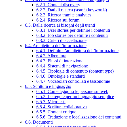
6.2.1. Content discovery
6.2.2. Dati di ricerca (search keywords)
6.2.3. Ricerca tramite analytics
6.2.4. Ricerca sui forum
6.3. Dalla ricerca ai bisogni degli utenti
6.3.1. User stories per definire i contenuti
6.3.2. Job stories per definire i contenuti
6.3.3. Criteri di accettazione
6.4. Architettura dell’informazione
6.4.1. Definire l’architettura dell’informazione
6.4.2. Alberatura
6.4.3. Flussi di interazione
6.4.4. Sistemi di navigazione
6.4.5. Tipologie di contenuto (content type)
6.4.6. Ontologie e standard
6.4.7. Vocabolari controllati e tassonomie
6.5. Scrittura e linguaggio
6.5.1. Come leggono le persone sul web
6.5.2. Le regole per un linguaggio semplice
6.5.3. Microtesti
6.5.4. Scrittura collaborativa
6.5.5. Content critique
6.5.6. Traduzione e localizzazione dei contenuti
6.6. Documenti