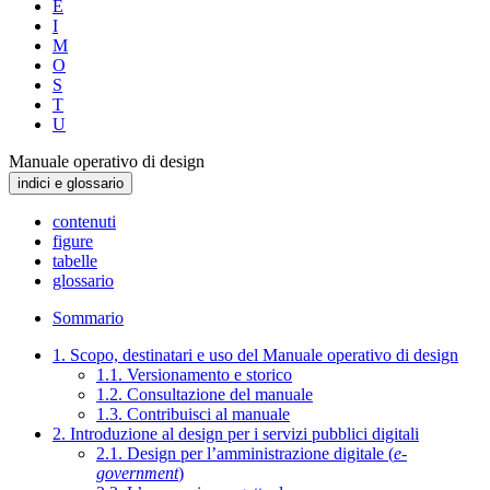
E
I
M
O
S
T
U
Manuale operativo di design
indici e glossario
contenuti
figure
tabelle
glossario
Sommario
1. Scopo, destinatari e uso del Manuale operativo di design
1.1. Versionamento e storico
1.2. Consultazione del manuale
1.3. Contribuisci al manuale
2. Introduzione al design per i servizi pubblici digitali
2.1. Design per l’amministrazione digitale (
e-
government
)