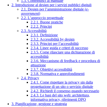
1.3. Contribuisci al manuale
2. Introduzione al design per i servizi pubblici digitali
2.1. Design per l’amministrazione digitale (
e-
government
)
2.2. L’approccio progettuale
2.2.1. Buone pratiche
2.2.2. Principi
2.3. Accessibilità
2.3.1. Definizione
2.3.2. Accessibilità by design
2.3.3. Principi per l’accessibilità
2.3.4. Linee guida e criteri di successo
2.3.5. Come rilasciare una dichiarazione di
accessibilità
2.3.6. Meccanismo di feedback e procedura di
attuazione
2.3.7. Obiettivi accessibilità
2.3.8. Normativa e approfondimenti
2.4. Privacy
2.4.1. Come rispettare la privacy sin dalla
progettazione di un sito o servizio digitale
2.4.2. Richiedi il consenso quando necessario
2.4.3. Le basi del sito web: architettura,
informativa privacy, riferimenti DPO
3. Pianificazione, gestione e strategia