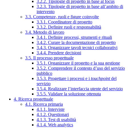
3.2.2. Tipologie di progetto in base al focus
3.2.3. Tipologie di progetto in base all’ambito di
intervento
3.3. Competenze, ruoli e figure coinvolte
3.3.1. Coordinatore di progetto
3.3.2. Definire ruoli e responsabilità
3.4. Metodo di lavoro
3.4.1. Definire processi, strumenti e rituali
3.4.2. Curare la documentazione di progetto
3.4.3. Organizzare tavoli tecnici collaborativi
3.4.4. Prendere decisioni
3.5. Il processo progettuale
3.5.1. Organizzare il progetto e la sua gestione
3.5.2. Comprendere il contesto d’uso del servizio
pubblico
3.5.3. Progettare i processi e i
touchpoint
del
servizio
3.5.4. Realizzare l’interfaccia utente del servizio
3.5.5. Validare la soluzione ottenuta
4. Ricerca progettuale
4.1. Ricerca primaria
4.1.1. Interviste
4.1.2. Questionari
4.1.3. Test di usabilità
4.1.4. Web analytics