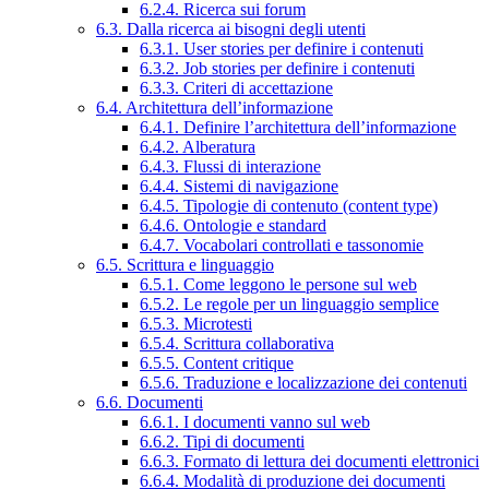
6.2.4. Ricerca sui forum
6.3. Dalla ricerca ai bisogni degli utenti
6.3.1. User stories per definire i contenuti
6.3.2. Job stories per definire i contenuti
6.3.3. Criteri di accettazione
6.4. Architettura dell’informazione
6.4.1. Definire l’architettura dell’informazione
6.4.2. Alberatura
6.4.3. Flussi di interazione
6.4.4. Sistemi di navigazione
6.4.5. Tipologie di contenuto (content type)
6.4.6. Ontologie e standard
6.4.7. Vocabolari controllati e tassonomie
6.5. Scrittura e linguaggio
6.5.1. Come leggono le persone sul web
6.5.2. Le regole per un linguaggio semplice
6.5.3. Microtesti
6.5.4. Scrittura collaborativa
6.5.5. Content critique
6.5.6. Traduzione e localizzazione dei contenuti
6.6. Documenti
6.6.1. I documenti vanno sul web
6.6.2. Tipi di documenti
6.6.3. Formato di lettura dei documenti elettronici
6.6.4. Modalità di produzione dei documenti