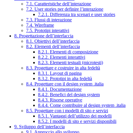
7.1. Caratteristiche dell’interazione
7.2. User stories per definire l’interazione
7.2.1. Differenza tra scenari e user stories
7.3. Flussi di interazione
7.4. Wireframe
7.5. Prototipi interattivi
8. Progettazione dell’interfaccia
8.1. Obiettivi dell’interfaccia
8.2. Elementi dell’interfaccia
8.2.1. Elementi di composizione
8.2.2. Elementi interattivi
8.2.3. Elementi testuali (microtesti)
8.3. Progettare e costruire in alta fedeltà
8.3.1. Layout di pagina
8.3.2. Prototipi in alta fedeltà
8.4. Progettare con il design system .italia
8.4.1. Documentazione
8.4.2. Benefici del design system
8.4.3. Risorse operative
8.4.4. Come contribuire al design system .italia
8.5. Progettare con i modelli di sito e servizi
8.5.1. Vantaggi dell’utilizzo dei modelli
8.5.2. I modelli di sito e servizi disponibili
9. Sviluppo dell’interfaccia
9.1. Approccio allo sviluppo