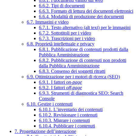
6.6.1. I documenti vanno sul web
6.6.2. Tipi di documenti
6.6.3. Formato di lettura dei documenti elettronici
6.6.4. Modalità di produzione dei documenti
6.7. Immagini e video
6.7.1. Testo alternativo (alt text) per le immagini
6.7.2. Sottotitoli per i video
6.7.3. Trascrizioni per i video
6.8. Proprietà intellettuale e privacy
6.8.1. Pubblicazione di contenuti prodotti dalla
Pubblica Amministrazione
6.8.2. Pubblicazione di contenuti non prodotti
dalla Pubblica Amministrazione
6.8.3. Consenso dei soggetti ritratti
6.9. Ottimizzazione per i motori di ricerca (SEO)
6.9.1. I fattori
on-page
6.9.2. I fattori
off-page
6.9.3. Strumenti di diagnostica SEO: Search
Console
6.10. Gestire i contenuti
6.10.1. L’inventario dei contenuti
6.10.2. Revisionare i contenuti
6.10.3. Migrare i contenuti
6.10.4. Pubblicare i contenuti
7. Progettazione dell’interazione