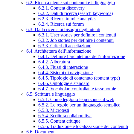
6.2. Ricerca utente sui contenuti e il linguaggio
6.2.1. Content discovery
6.2.2. Dati di ricerca (search keywords)
6.2.3. Ricerca tramite analytics
6.2.4. Ricerca sui forum
6.3. Dalla ricerca ai bisogni degli utenti
6.3.1. User stories per definire i contenuti
6.3.2. Job stories per definire i contenuti
6.3.3. Criteri di accettazione
6.4. Architettura dell’informazione
6.4.1. Definire l’architettura dell’informazione
6.4.2. Alberatura
6.4.3. Flussi di interazione
6.4.4. Sistemi di navigazione
6.4.5. Tipologie di contenuto (content type)
6.4.6. Ontologie e standard
6.4.7. Vocabolari controllati e tassonomie
6.5. Scrittura e linguaggio
6.5.1. Come leggono le persone sul web
6.5.2. Le regole per un linguaggio semplice
6.5.3. Microtesti
6.5.4. Scrittura collaborativa
6.5.5. Content critique
6.5.6. Traduzione e localizzazione dei contenuti
6.6. Documenti