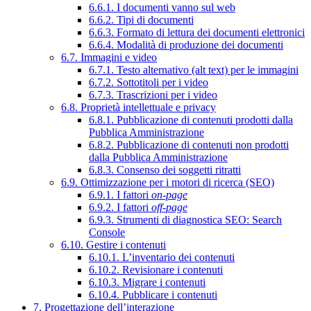
6.6.1. I documenti vanno sul web
6.6.2. Tipi di documenti
6.6.3. Formato di lettura dei documenti elettronici
6.6.4. Modalità di produzione dei documenti
6.7. Immagini e video
6.7.1. Testo alternativo (alt text) per le immagini
6.7.2. Sottotitoli per i video
6.7.3. Trascrizioni per i video
6.8. Proprietà intellettuale e privacy
6.8.1. Pubblicazione di contenuti prodotti dalla
Pubblica Amministrazione
6.8.2. Pubblicazione di contenuti non prodotti
dalla Pubblica Amministrazione
6.8.3. Consenso dei soggetti ritratti
6.9. Ottimizzazione per i motori di ricerca (SEO)
6.9.1. I fattori
on-page
6.9.2. I fattori
off-page
6.9.3. Strumenti di diagnostica SEO: Search
Console
6.10. Gestire i contenuti
6.10.1. L’inventario dei contenuti
6.10.2. Revisionare i contenuti
6.10.3. Migrare i contenuti
6.10.4. Pubblicare i contenuti
7. Progettazione dell’interazione