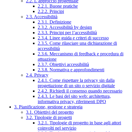
2.2. L’approccio progettuale
2.2.1. Buone pratiche
2.2.2. Principi
2.3. Accessibilità
2.3.1. Definizione
2.3.2. Accessibilità by design
2.3.3. Principi per l’accessibilità
2.3.4. Linee guida e criteri di successo
2.3.5. Come rilasciare una dichiarazione di
accessibilità
2.3.6. Meccanismo di feedback e procedura di
attuazione
2.3.7. Obiettivi accessibilità
2.3.8. Normativa e approfondimenti
2.4. Privacy
2.4.1. Come rispettare la privacy sin dalla
progettazione di un sito o servizio digitale
2.4.2. Richiedi il consenso quando necessario
2.4.3. Le basi del sito web: architettura,
informativa privacy, riferimenti DPO
3. Pianificazione, gestione e strategia
3.1. Obiettivi del progetto
3.2. Tipologie di progetti
3.2.1. Tipologie di progetto in base agli attori
coinvolti nel servizio