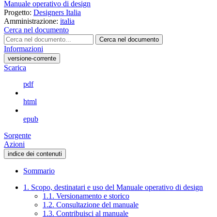
Manuale operativo di design
Progetto:
Designers Italia
Amministrazione:
italia
Cerca nel documento
Cerca nel documento
Informazioni
versione-corrente
Scarica
pdf
html
epub
Sorgente
Azioni
indice dei contenuti
Sommario
1. Scopo, destinatari e uso del Manuale operativo di design
1.1. Versionamento e storico
1.2. Consultazione del manuale
1.3. Contribuisci al manuale