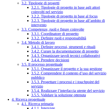
3.2. Tipologie di progetti
3.2.1. Tipologie di progetto in base agli attori
coinvolti nel servizio
3.2.2. Tipologie di progetto in base al focus
3.2.3. Tipologie di progetto in base all’ambito di
intervento
3.3. Competenze, ruoli e figure coinvolte
3.3.1. Coordinatore di progetto
3.3.2. Definire ruoli e responsabilità
3.4. Metodo di lavoro
3.4.1. Definire processi, strumenti e rituali
3.4.2. Curare la documentazione di progetto
3.4.3. Organizzare tavoli tecnici collaborativi
3.4.4. Prendere decisioni
3.5. Il processo progettuale
3.5.1. Organizzare il progetto e la sua gestione
3.5.2. Comprendere il contesto d’uso del servizio
pubblico
3.5.3. Progettare i processi e i
touchpoint
del
servizio
3.5.4. Realizzare l’interfaccia utente del servizio
3.5.5. Validare la soluzione ottenuta
4. Ricerca progettuale
4.1. Ricerca primaria
4.1.1. Interviste