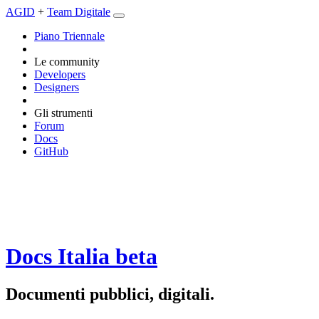
AGID
+
Team Digitale
Piano Triennale
Le community
Developers
Designers
Gli strumenti
Forum
Docs
GitHub
Docs Italia
beta
Documenti pubblici, digitali.