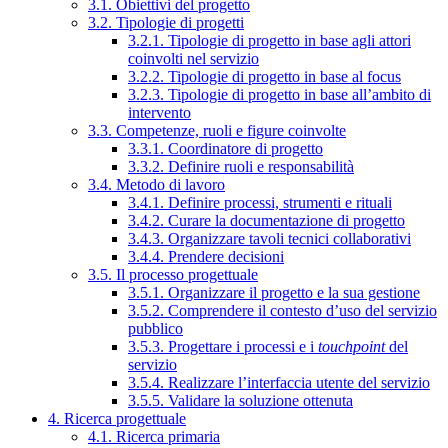
3.1. Obiettivi del progetto
3.2. Tipologie di progetti
3.2.1. Tipologie di progetto in base agli attori
coinvolti nel servizio
3.2.2. Tipologie di progetto in base al focus
3.2.3. Tipologie di progetto in base all’ambito di
intervento
3.3. Competenze, ruoli e figure coinvolte
3.3.1. Coordinatore di progetto
3.3.2. Definire ruoli e responsabilità
3.4. Metodo di lavoro
3.4.1. Definire processi, strumenti e rituali
3.4.2. Curare la documentazione di progetto
3.4.3. Organizzare tavoli tecnici collaborativi
3.4.4. Prendere decisioni
3.5. Il processo progettuale
3.5.1. Organizzare il progetto e la sua gestione
3.5.2. Comprendere il contesto d’uso del servizio
pubblico
3.5.3. Progettare i processi e i
touchpoint
del
servizio
3.5.4. Realizzare l’interfaccia utente del servizio
3.5.5. Validare la soluzione ottenuta
4. Ricerca progettuale
4.1. Ricerca primaria