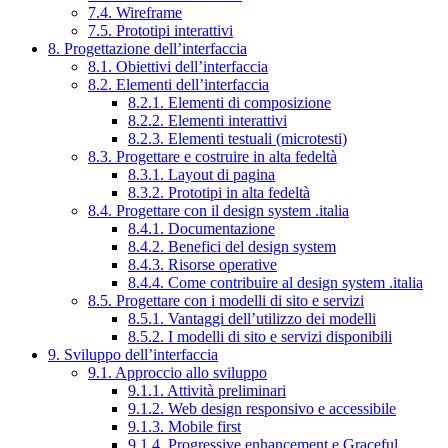
7.4. Wireframe
7.5. Prototipi interattivi
8. Progettazione dell’interfaccia
8.1. Obiettivi dell’interfaccia
8.2. Elementi dell’interfaccia
8.2.1. Elementi di composizione
8.2.2. Elementi interattivi
8.2.3. Elementi testuali (microtesti)
8.3. Progettare e costruire in alta fedeltà
8.3.1. Layout di pagina
8.3.2. Prototipi in alta fedeltà
8.4. Progettare con il design system .italia
8.4.1. Documentazione
8.4.2. Benefici del design system
8.4.3. Risorse operative
8.4.4. Come contribuire al design system .italia
8.5. Progettare con i modelli di sito e servizi
8.5.1. Vantaggi dell’utilizzo dei modelli
8.5.2. I modelli di sito e servizi disponibili
9. Sviluppo dell’interfaccia
9.1. Approccio allo sviluppo
9.1.1. Attività preliminari
9.1.2. Web design responsivo e accessibile
9.1.3. Mobile first
9.1.4. Progressive enhancement e Graceful