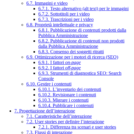
6.7. Immagini e video
6.7.1. Testo alternativo (alt text) per le immagini
6.7.2. Sottotitoli per i video
6.7.3. Trascrizioni per i video
6.8. Proprietà intellettuale e privacy
6.8.1. Pubblicazione di contenuti prodotti dalla
Pubblica Amministrazione
6.8.2. Pubblicazione di contenuti non prodotti
dalla Pubblica Amministrazione
6.8.3. Consenso dei soggetti ritratti
6.9. Ottimizzazione per i motori di ricerca (SEO)
6.9.1. I fattori
on-page
6.9.2. I fattori
off-page
6.9.3. Strumenti di diagnostica SEO: Search
Console
6.10. Gestire i contenuti
6.10.1. L’inventario dei contenuti
6.10.2. Revisionare i contenuti
6.10.3. Migrare i contenuti
6.10.4. Pubblicare i contenuti
7. Progettazione dell’interazione
7.1. Caratteristiche dell’interazione
7.2. User stories per definire l’interazione
7.2.1. Differenza tra scenari e user stories
7.3. Flussi di interazione