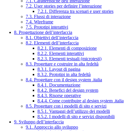
7.1. Caratteristiche dell’interazione
7.2. User stories per definire l’interazione
7.2.1. Differenza tra scenari e user stories
7.3. Flussi di interazione
7.4. Wireframe
7.5. Prototipi interattivi
8. Progettazione dell’interfaccia
8.1. Obiettivi dell’interfaccia
8.2. Elementi dell’interfaccia
8.2.1. Elementi di composizione
8.2.2. Elementi interattivi
8.2.3. Elementi testuali (microtesti)
8.3. Progettare e costruire in alta fedeltà
8.3.1. Layout di pagina
8.3.2. Prototipi in alta fedeltà
8.4. Progettare con il design system .italia
8.4.1. Documentazione
8.4.2. Benefici del design system
8.4.3. Risorse operative
8.4.4. Come contribuire al design system .italia
8.5. Progettare con i modelli di sito e servizi
8.5.1. Vantaggi dell’utilizzo dei modelli
8.5.2. I modelli di sito e servizi disponibili
9. Sviluppo dell’interfaccia
9.1. Approccio allo sviluppo