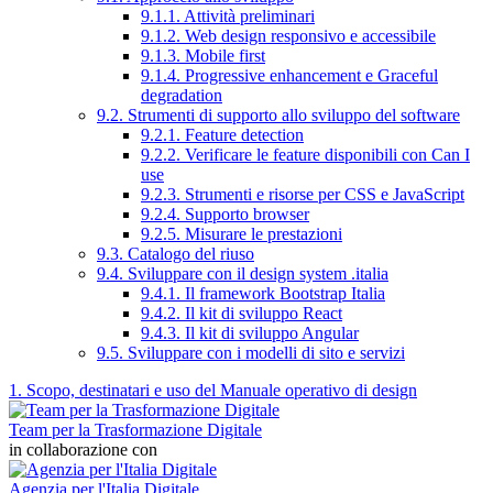
9.1.1. Attività preliminari
9.1.2. Web design responsivo e accessibile
9.1.3. Mobile first
9.1.4. Progressive enhancement e Graceful
degradation
9.2. Strumenti di supporto allo sviluppo del software
9.2.1. Feature detection
9.2.2. Verificare le feature disponibili con Can I
use
9.2.3. Strumenti e risorse per CSS e JavaScript
9.2.4. Supporto browser
9.2.5. Misurare le prestazioni
9.3. Catalogo del riuso
9.4. Sviluppare con il design system .italia
9.4.1. Il framework Bootstrap Italia
9.4.2. Il kit di sviluppo React
9.4.3. Il kit di sviluppo Angular
9.5. Sviluppare con i modelli di sito e servizi
1. Scopo, destinatari e uso del Manuale operativo di design
Team per la Trasformazione Digitale
in collaborazione con
Agenzia per l'Italia Digitale