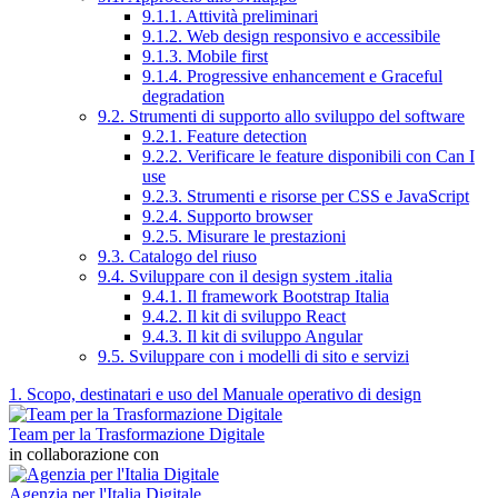
9.1.1. Attività preliminari
9.1.2. Web design responsivo e accessibile
9.1.3. Mobile first
9.1.4. Progressive enhancement e Graceful
degradation
9.2. Strumenti di supporto allo sviluppo del software
9.2.1. Feature detection
9.2.2. Verificare le feature disponibili con Can I
use
9.2.3. Strumenti e risorse per CSS e JavaScript
9.2.4. Supporto browser
9.2.5. Misurare le prestazioni
9.3. Catalogo del riuso
9.4. Sviluppare con il design system .italia
9.4.1. Il framework Bootstrap Italia
9.4.2. Il kit di sviluppo React
9.4.3. Il kit di sviluppo Angular
9.5. Sviluppare con i modelli di sito e servizi
1. Scopo, destinatari e uso del Manuale operativo di design
Team per la Trasformazione Digitale
in collaborazione con
Agenzia per l'Italia Digitale