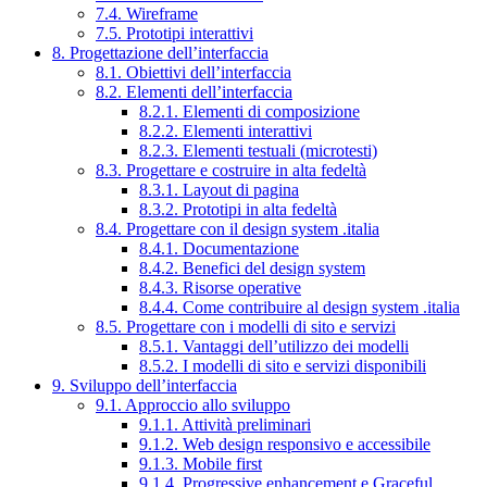
7.4. Wireframe
7.5. Prototipi interattivi
8. Progettazione dell’interfaccia
8.1. Obiettivi dell’interfaccia
8.2. Elementi dell’interfaccia
8.2.1. Elementi di composizione
8.2.2. Elementi interattivi
8.2.3. Elementi testuali (microtesti)
8.3. Progettare e costruire in alta fedeltà
8.3.1. Layout di pagina
8.3.2. Prototipi in alta fedeltà
8.4. Progettare con il design system .italia
8.4.1. Documentazione
8.4.2. Benefici del design system
8.4.3. Risorse operative
8.4.4. Come contribuire al design system .italia
8.5. Progettare con i modelli di sito e servizi
8.5.1. Vantaggi dell’utilizzo dei modelli
8.5.2. I modelli di sito e servizi disponibili
9. Sviluppo dell’interfaccia
9.1. Approccio allo sviluppo
9.1.1. Attività preliminari
9.1.2. Web design responsivo e accessibile
9.1.3. Mobile first
9.1.4. Progressive enhancement e Graceful