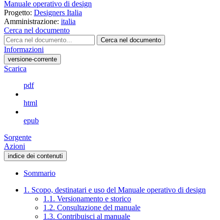
Manuale operativo di design
Progetto:
Designers Italia
Amministrazione:
italia
Cerca nel documento
Cerca nel documento
Informazioni
versione-corrente
Scarica
pdf
html
epub
Sorgente
Azioni
indice dei contenuti
Sommario
1. Scopo, destinatari e uso del Manuale operativo di design
1.1. Versionamento e storico
1.2. Consultazione del manuale
1.3. Contribuisci al manuale