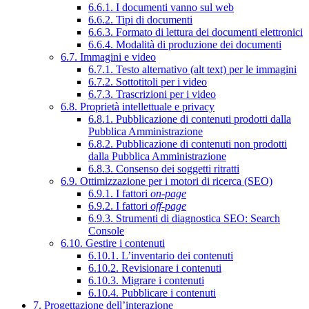
6.6.1. I documenti vanno sul web
6.6.2. Tipi di documenti
6.6.3. Formato di lettura dei documenti elettronici
6.6.4. Modalità di produzione dei documenti
6.7. Immagini e video
6.7.1. Testo alternativo (alt text) per le immagini
6.7.2. Sottotitoli per i video
6.7.3. Trascrizioni per i video
6.8. Proprietà intellettuale e privacy
6.8.1. Pubblicazione di contenuti prodotti dalla
Pubblica Amministrazione
6.8.2. Pubblicazione di contenuti non prodotti
dalla Pubblica Amministrazione
6.8.3. Consenso dei soggetti ritratti
6.9. Ottimizzazione per i motori di ricerca (SEO)
6.9.1. I fattori
on-page
6.9.2. I fattori
off-page
6.9.3. Strumenti di diagnostica SEO: Search
Console
6.10. Gestire i contenuti
6.10.1. L’inventario dei contenuti
6.10.2. Revisionare i contenuti
6.10.3. Migrare i contenuti
6.10.4. Pubblicare i contenuti
7. Progettazione dell’interazione