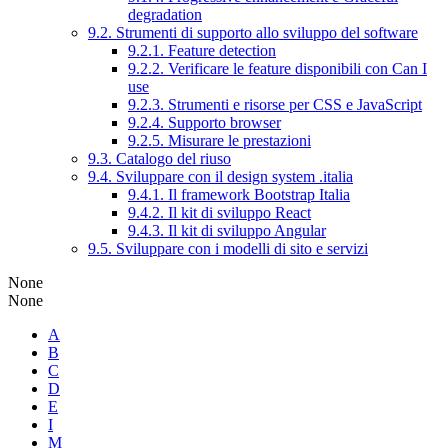
degradation
9.2. Strumenti di supporto allo sviluppo del software
9.2.1. Feature detection
9.2.2. Verificare le feature disponibili con Can I
use
9.2.3. Strumenti e risorse per CSS e JavaScript
9.2.4. Supporto browser
9.2.5. Misurare le prestazioni
9.3. Catalogo del riuso
9.4. Sviluppare con il design system .italia
9.4.1. Il framework Bootstrap Italia
9.4.2. Il kit di sviluppo React
9.4.3. Il kit di sviluppo Angular
9.5. Sviluppare con i modelli di sito e servizi
None
None
A
B
C
D
E
I
M