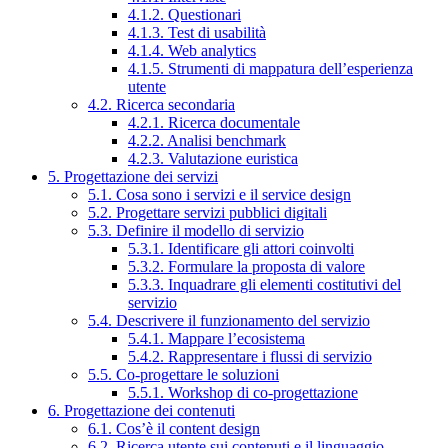
4.1.2. Questionari
4.1.3. Test di usabilità
4.1.4. Web analytics
4.1.5. Strumenti di mappatura dell’esperienza
utente
4.2. Ricerca secondaria
4.2.1. Ricerca documentale
4.2.2. Analisi benchmark
4.2.3. Valutazione euristica
5. Progettazione dei servizi
5.1. Cosa sono i servizi e il service design
5.2. Progettare servizi pubblici digitali
5.3. Definire il modello di servizio
5.3.1. Identificare gli attori coinvolti
5.3.2. Formulare la proposta di valore
5.3.3. Inquadrare gli elementi costitutivi del
servizio
5.4. Descrivere il funzionamento del servizio
5.4.1. Mappare l’ecosistema
5.4.2. Rappresentare i flussi di servizio
5.5. Co-progettare le soluzioni
5.5.1. Workshop di co-progettazione
6. Progettazione dei contenuti
6.1. Cos’è il content design
6.2. Ricerca utente sui contenuti e il linguaggio