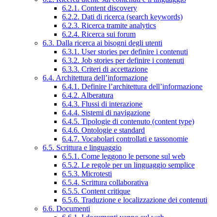
6.2.1. Content discovery
6.2.2. Dati di ricerca (search keywords)
6.2.3. Ricerca tramite analytics
6.2.4. Ricerca sui forum
6.3. Dalla ricerca ai bisogni degli utenti
6.3.1. User stories per definire i contenuti
6.3.2. Job stories per definire i contenuti
6.3.3. Criteri di accettazione
6.4. Architettura dell’informazione
6.4.1. Definire l’architettura dell’informazione
6.4.2. Alberatura
6.4.3. Flussi di interazione
6.4.4. Sistemi di navigazione
6.4.5. Tipologie di contenuto (content type)
6.4.6. Ontologie e standard
6.4.7. Vocabolari controllati e tassonomie
6.5. Scrittura e linguaggio
6.5.1. Come leggono le persone sul web
6.5.2. Le regole per un linguaggio semplice
6.5.3. Microtesti
6.5.4. Scrittura collaborativa
6.5.5. Content critique
6.5.6. Traduzione e localizzazione dei contenuti
6.6. Documenti