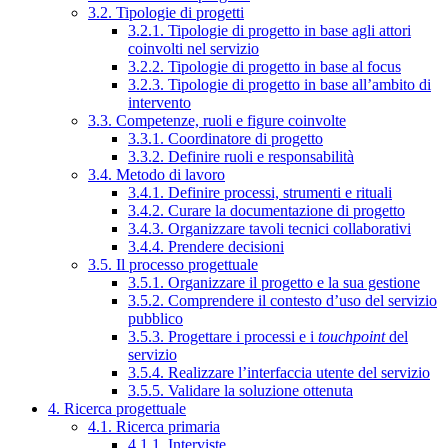
3.2. Tipologie di progetti
3.2.1. Tipologie di progetto in base agli attori
coinvolti nel servizio
3.2.2. Tipologie di progetto in base al focus
3.2.3. Tipologie di progetto in base all’ambito di
intervento
3.3. Competenze, ruoli e figure coinvolte
3.3.1. Coordinatore di progetto
3.3.2. Definire ruoli e responsabilità
3.4. Metodo di lavoro
3.4.1. Definire processi, strumenti e rituali
3.4.2. Curare la documentazione di progetto
3.4.3. Organizzare tavoli tecnici collaborativi
3.4.4. Prendere decisioni
3.5. Il processo progettuale
3.5.1. Organizzare il progetto e la sua gestione
3.5.2. Comprendere il contesto d’uso del servizio
pubblico
3.5.3. Progettare i processi e i
touchpoint
del
servizio
3.5.4. Realizzare l’interfaccia utente del servizio
3.5.5. Validare la soluzione ottenuta
4. Ricerca progettuale
4.1. Ricerca primaria
4.1.1. Interviste