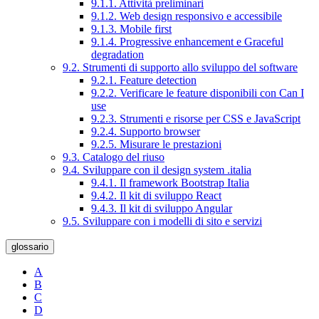
9.1.1. Attività preliminari
9.1.2. Web design responsivo e accessibile
9.1.3. Mobile first
9.1.4. Progressive enhancement e Graceful
degradation
9.2. Strumenti di supporto allo sviluppo del software
9.2.1. Feature detection
9.2.2. Verificare le feature disponibili con Can I
use
9.2.3. Strumenti e risorse per CSS e JavaScript
9.2.4. Supporto browser
9.2.5. Misurare le prestazioni
9.3. Catalogo del riuso
9.4. Sviluppare con il design system .italia
9.4.1. Il framework Bootstrap Italia
9.4.2. Il kit di sviluppo React
9.4.3. Il kit di sviluppo Angular
9.5. Sviluppare con i modelli di sito e servizi
glossario
A
B
C
D