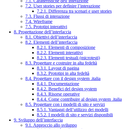
7.1. Caratteristiche dell’interazione
7.2. User stories per definire l’interazione
7.2.1. Differenza tra scenari e user stories
7.3. Flussi di interazione
7.4. Wireframe
7.5. Prototipi interattivi
8. Progettazione dell’interfaccia
8.1. Obiettivi dell’interfaccia
8.2. Elementi dell’interfaccia
8.2.1. Elementi di composizione
8.2.2. Elementi interattivi
8.2.3. Elementi testuali (microtesti)
8.3. Progettare e costruire in alta fedeltà
8.3.1. Layout di pagina
8.3.2. Prototipi in alta fedeltà
8.4. Progettare con il design system .italia
8.4.1. Documentazione
8.4.2. Benefici del design system
8.4.3. Risorse operative
8.4.4. Come contribuire al design system .italia
8.5. Progettare con i modelli di sito e servizi
8.5.1. Vantaggi dell’utilizzo dei modelli
8.5.2. I modelli di sito e servizi disponibili
9. Sviluppo dell’interfaccia
9.1. Approccio allo sviluppo