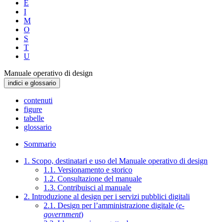
E
I
M
O
S
T
U
Manuale operativo di design
indici e glossario
contenuti
figure
tabelle
glossario
Sommario
1. Scopo, destinatari e uso del Manuale operativo di design
1.1. Versionamento e storico
1.2. Consultazione del manuale
1.3. Contribuisci al manuale
2. Introduzione al design per i servizi pubblici digitali
2.1. Design per l’amministrazione digitale (
e-
government
)