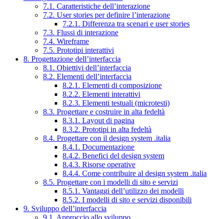
7.1. Caratteristiche dell’interazione
7.2. User stories per definire l’interazione
7.2.1. Differenza tra scenari e user stories
7.3. Flussi di interazione
7.4. Wireframe
7.5. Prototipi interattivi
8. Progettazione dell’interfaccia
8.1. Obiettivi dell’interfaccia
8.2. Elementi dell’interfaccia
8.2.1. Elementi di composizione
8.2.2. Elementi interattivi
8.2.3. Elementi testuali (microtesti)
8.3. Progettare e costruire in alta fedeltà
8.3.1. Layout di pagina
8.3.2. Prototipi in alta fedeltà
8.4. Progettare con il design system .italia
8.4.1. Documentazione
8.4.2. Benefici del design system
8.4.3. Risorse operative
8.4.4. Come contribuire al design system .italia
8.5. Progettare con i modelli di sito e servizi
8.5.1. Vantaggi dell’utilizzo dei modelli
8.5.2. I modelli di sito e servizi disponibili
9. Sviluppo dell’interfaccia
9.1. Approccio allo sviluppo