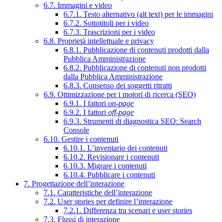
6.7. Immagini e video
6.7.1. Testo alternativo (alt text) per le immagini
6.7.2. Sottotitoli per i video
6.7.3. Trascrizioni per i video
6.8. Proprietà intellettuale e privacy
6.8.1. Pubblicazione di contenuti prodotti dalla
Pubblica Amministrazione
6.8.2. Pubblicazione di contenuti non prodotti
dalla Pubblica Amministrazione
6.8.3. Consenso dei soggetti ritratti
6.9. Ottimizzazione per i motori di ricerca (SEO)
6.9.1. I fattori
on-page
6.9.2. I fattori
off-page
6.9.3. Strumenti di diagnostica SEO: Search
Console
6.10. Gestire i contenuti
6.10.1. L’inventario dei contenuti
6.10.2. Revisionare i contenuti
6.10.3. Migrare i contenuti
6.10.4. Pubblicare i contenuti
7. Progettazione dell’interazione
7.1. Caratteristiche dell’interazione
7.2. User stories per definire l’interazione
7.2.1. Differenza tra scenari e user stories
7.3. Flussi di interazione