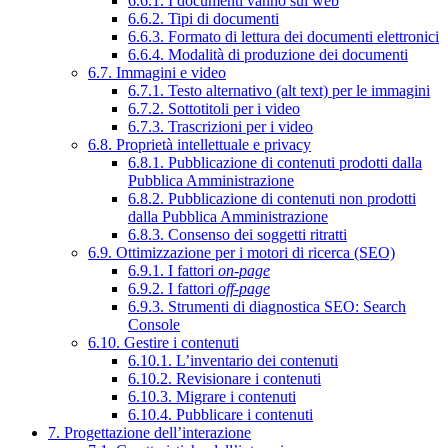
6.6.1. I documenti vanno sul web
6.6.2. Tipi di documenti
6.6.3. Formato di lettura dei documenti elettronici
6.6.4. Modalità di produzione dei documenti
6.7. Immagini e video
6.7.1. Testo alternativo (alt text) per le immagini
6.7.2. Sottotitoli per i video
6.7.3. Trascrizioni per i video
6.8. Proprietà intellettuale e privacy
6.8.1. Pubblicazione di contenuti prodotti dalla
Pubblica Amministrazione
6.8.2. Pubblicazione di contenuti non prodotti
dalla Pubblica Amministrazione
6.8.3. Consenso dei soggetti ritratti
6.9. Ottimizzazione per i motori di ricerca (SEO)
6.9.1. I fattori
on-page
6.9.2. I fattori
off-page
6.9.3. Strumenti di diagnostica SEO: Search
Console
6.10. Gestire i contenuti
6.10.1. L’inventario dei contenuti
6.10.2. Revisionare i contenuti
6.10.3. Migrare i contenuti
6.10.4. Pubblicare i contenuti
7. Progettazione dell’interazione