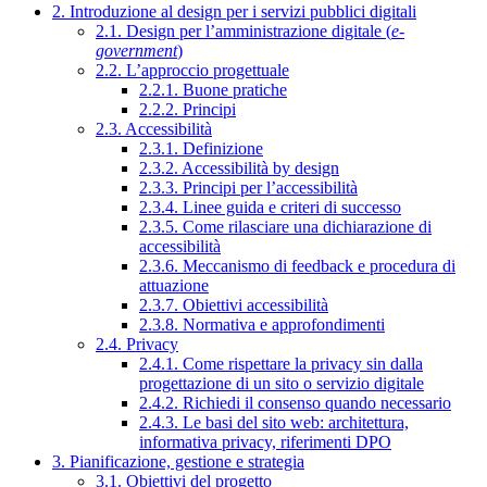
2. Introduzione al design per i servizi pubblici digitali
2.1. Design per l’amministrazione digitale (
e-
government
)
2.2. L’approccio progettuale
2.2.1. Buone pratiche
2.2.2. Principi
2.3. Accessibilità
2.3.1. Definizione
2.3.2. Accessibilità by design
2.3.3. Principi per l’accessibilità
2.3.4. Linee guida e criteri di successo
2.3.5. Come rilasciare una dichiarazione di
accessibilità
2.3.6. Meccanismo di feedback e procedura di
attuazione
2.3.7. Obiettivi accessibilità
2.3.8. Normativa e approfondimenti
2.4. Privacy
2.4.1. Come rispettare la privacy sin dalla
progettazione di un sito o servizio digitale
2.4.2. Richiedi il consenso quando necessario
2.4.3. Le basi del sito web: architettura,
informativa privacy, riferimenti DPO
3. Pianificazione, gestione e strategia
3.1. Obiettivi del progetto