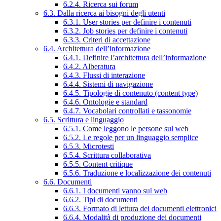
6.2.4. Ricerca sui forum
6.3. Dalla ricerca ai bisogni degli utenti
6.3.1. User stories per definire i contenuti
6.3.2. Job stories per definire i contenuti
6.3.3. Criteri di accettazione
6.4. Architettura dell’informazione
6.4.1. Definire l’architettura dell’informazione
6.4.2. Alberatura
6.4.3. Flussi di interazione
6.4.4. Sistemi di navigazione
6.4.5. Tipologie di contenuto (content type)
6.4.6. Ontologie e standard
6.4.7. Vocabolari controllati e tassonomie
6.5. Scrittura e linguaggio
6.5.1. Come leggono le persone sul web
6.5.2. Le regole per un linguaggio semplice
6.5.3. Microtesti
6.5.4. Scrittura collaborativa
6.5.5. Content critique
6.5.6. Traduzione e localizzazione dei contenuti
6.6. Documenti
6.6.1. I documenti vanno sul web
6.6.2. Tipi di documenti
6.6.3. Formato di lettura dei documenti elettronici
6.6.4. Modalità di produzione dei documenti