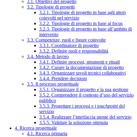
3.1. Obiettivi del progetto
3.2. Tipologie di progetti
3.2.1. Tipologie di progetto in base agli attori
coinvolti nel servizio
3.2.2. Tipologie di progetto in base al focus
3.2.3. Tipologie di progetto in base all’ambito di
intervento
3.3. Competenze, ruoli e figure coinvolte
3.3.1. Coordinatore di progetto
3.3.2. Definire ruoli e responsabilità
3.4. Metodo di lavoro
3.4.1. Definire processi, strumenti e rituali
3.4.2. Curare la documentazione di progetto
3.4.3. Organizzare tavoli tecnici collaborativi
3.4.4. Prendere decisioni
3.5. Il processo progettuale
3.5.1. Organizzare il progetto e la sua gestione
3.5.2. Comprendere il contesto d’uso del servizio
pubblico
3.5.3. Progettare i processi e i
touchpoint
del
servizio
3.5.4. Realizzare l’interfaccia utente del servizio
3.5.5. Validare la soluzione ottenuta
4. Ricerca progettuale
4.1. Ricerca primaria