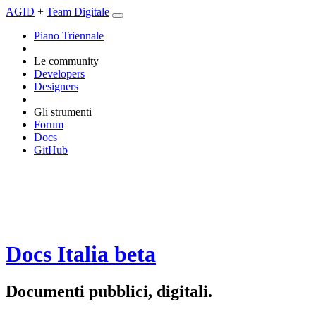
AGID
+
Team Digitale
Piano Triennale
Le community
Developers
Designers
Gli strumenti
Forum
Docs
GitHub
Docs Italia
beta
Documenti pubblici, digitali.