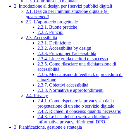
1.3. Contribuisci al manuale
2. Introduzione al design per i servizi pubblici digitali
2.1. Design per l’amministrazione digitale (
e-
government
)
2.2. L’approccio progettuale
2.2.1. Buone pratiche
2.2.2. Principi
2.3. Accessibilità
2.3.1. Definizione
2.3.2. Accessibilità by design
2.3.3. Principi per l’accessibilità
2.3.4. Linee guida e criteri di successo
2.3.5. Come rilasciare una dichiarazione di
accessibilità
2.3.6. Meccanismo di feedback e procedura di
attuazione
2.3.7. Obiettivi accessibilità
2.3.8. Normativa e approfondimenti
2.4. Privacy
2.4.1. Come rispettare la privacy sin dalla
progettazione di un sito o servizio digitale
2.4.2. Richiedi il consenso quando necessario
2.4.3. Le basi del sito web: architettura,
informativa privacy, riferimenti DPO
3. Pianificazione, gestione e strategia