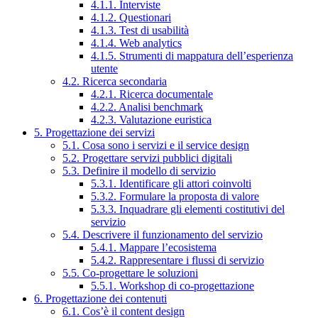
4.1.1. Interviste
4.1.2. Questionari
4.1.3. Test di usabilità
4.1.4. Web analytics
4.1.5. Strumenti di mappatura dell’esperienza
utente
4.2. Ricerca secondaria
4.2.1. Ricerca documentale
4.2.2. Analisi benchmark
4.2.3. Valutazione euristica
5. Progettazione dei servizi
5.1. Cosa sono i servizi e il service design
5.2. Progettare servizi pubblici digitali
5.3. Definire il modello di servizio
5.3.1. Identificare gli attori coinvolti
5.3.2. Formulare la proposta di valore
5.3.3. Inquadrare gli elementi costitutivi del
servizio
5.4. Descrivere il funzionamento del servizio
5.4.1. Mappare l’ecosistema
5.4.2. Rappresentare i flussi di servizio
5.5. Co-progettare le soluzioni
5.5.1. Workshop di co-progettazione
6. Progettazione dei contenuti
6.1. Cos’è il content design