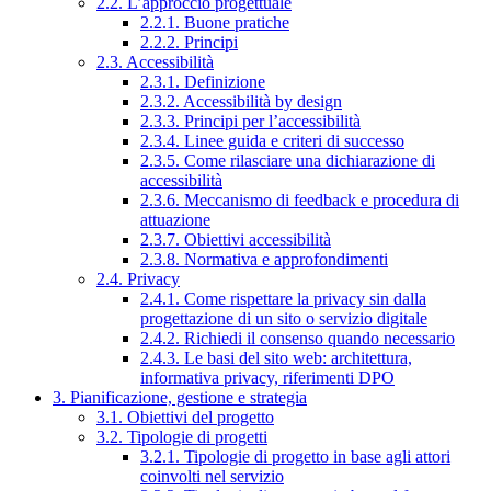
2.2. L’approccio progettuale
2.2.1. Buone pratiche
2.2.2. Principi
2.3. Accessibilità
2.3.1. Definizione
2.3.2. Accessibilità by design
2.3.3. Principi per l’accessibilità
2.3.4. Linee guida e criteri di successo
2.3.5. Come rilasciare una dichiarazione di
accessibilità
2.3.6. Meccanismo di feedback e procedura di
attuazione
2.3.7. Obiettivi accessibilità
2.3.8. Normativa e approfondimenti
2.4. Privacy
2.4.1. Come rispettare la privacy sin dalla
progettazione di un sito o servizio digitale
2.4.2. Richiedi il consenso quando necessario
2.4.3. Le basi del sito web: architettura,
informativa privacy, riferimenti DPO
3. Pianificazione, gestione e strategia
3.1. Obiettivi del progetto
3.2. Tipologie di progetti
3.2.1. Tipologie di progetto in base agli attori
coinvolti nel servizio