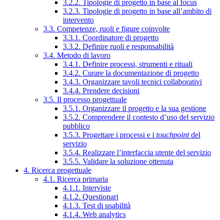
3.2.2. Tipologie di progetto in base al focus
3.2.3. Tipologie di progetto in base all’ambito di
intervento
3.3. Competenze, ruoli e figure coinvolte
3.3.1. Coordinatore di progetto
3.3.2. Definire ruoli e responsabilità
3.4. Metodo di lavoro
3.4.1. Definire processi, strumenti e rituali
3.4.2. Curare la documentazione di progetto
3.4.3. Organizzare tavoli tecnici collaborativi
3.4.4. Prendere decisioni
3.5. Il processo progettuale
3.5.1. Organizzare il progetto e la sua gestione
3.5.2. Comprendere il contesto d’uso del servizio
pubblico
3.5.3. Progettare i processi e i
touchpoint
del
servizio
3.5.4. Realizzare l’interfaccia utente del servizio
3.5.5. Validare la soluzione ottenuta
4. Ricerca progettuale
4.1. Ricerca primaria
4.1.1. Interviste
4.1.2. Questionari
4.1.3. Test di usabilità
4.1.4. Web analytics