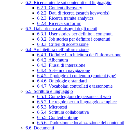
6.2. Ricerca utente sui contenuti e il linguaggio
6.2.1. Content discovery
6.2.2. Dati di ricerca (search keywords)
6.2.3. Ricerca tramite analytics
6.2.4. Ricerca sui forum
6.3. Dalla ricerca ai bisogni degli utenti
6.3.1. User stories per definire i contenuti
6.3.2. Job stories per definire i contenuti
6.3.3. Criteri di accettazione
6.4. Architettura dell’informazione
6.4.1. Definire l’architettura dell’informazione
6.4.2. Alberatura
6.4.3. Flussi di interazione
6.4.4. Sistemi di navigazione
6.4.5. Tipologie di contenuto (content type)
6.4.6. Ontologie e standard
6.4.7. Vocabolari controllati e tassonomie
6.5. Scrittura e linguaggio
6.5.1. Come leggono le persone sul web
6.5.2. Le regole per un linguaggio semplice
6.5.3. Microtesti
6.5.4. Scrittura collaborativa
6.5.5. Content critique
6.5.6. Traduzione e localizzazione dei contenuti
6.6. Documenti