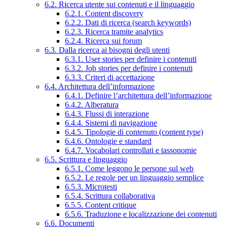
6.2. Ricerca utente sui contenuti e il linguaggio
6.2.1. Content discovery
6.2.2. Dati di ricerca (search keywords)
6.2.3. Ricerca tramite analytics
6.2.4. Ricerca sui forum
6.3. Dalla ricerca ai bisogni degli utenti
6.3.1. User stories per definire i contenuti
6.3.2. Job stories per definire i contenuti
6.3.3. Criteri di accettazione
6.4. Architettura dell’informazione
6.4.1. Definire l’architettura dell’informazione
6.4.2. Alberatura
6.4.3. Flussi di interazione
6.4.4. Sistemi di navigazione
6.4.5. Tipologie di contenuto (content type)
6.4.6. Ontologie e standard
6.4.7. Vocabolari controllati e tassonomie
6.5. Scrittura e linguaggio
6.5.1. Come leggono le persone sul web
6.5.2. Le regole per un linguaggio semplice
6.5.3. Microtesti
6.5.4. Scrittura collaborativa
6.5.5. Content critique
6.5.6. Traduzione e localizzazione dei contenuti
6.6. Documenti