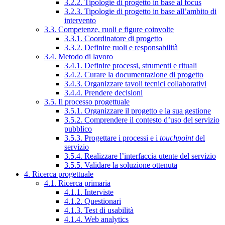
3.2.2. Tipologie di progetto in base al focus
3.2.3. Tipologie di progetto in base all’ambito di
intervento
3.3. Competenze, ruoli e figure coinvolte
3.3.1. Coordinatore di progetto
3.3.2. Definire ruoli e responsabilità
3.4. Metodo di lavoro
3.4.1. Definire processi, strumenti e rituali
3.4.2. Curare la documentazione di progetto
3.4.3. Organizzare tavoli tecnici collaborativi
3.4.4. Prendere decisioni
3.5. Il processo progettuale
3.5.1. Organizzare il progetto e la sua gestione
3.5.2. Comprendere il contesto d’uso del servizio
pubblico
3.5.3. Progettare i processi e i
touchpoint
del
servizio
3.5.4. Realizzare l’interfaccia utente del servizio
3.5.5. Validare la soluzione ottenuta
4. Ricerca progettuale
4.1. Ricerca primaria
4.1.1. Interviste
4.1.2. Questionari
4.1.3. Test di usabilità
4.1.4. Web analytics