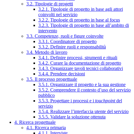
3.2. Tipologie di progetti
3.2.1. Tipologie di progetto in base agli attori
coinvolti nel servizio
3.2.2. Tipologie di progetto in base al focus
3.2.3. Tipologie di progetto in base all’ambito di
intervento
3.3. Competenze, ruoli e figure coinvolte
3.3.1. Coordinatore di progetto
3.3.2. Definire ruoli e responsabilità
3.4. Metodo di lavoro
3.4.1. Definire processi, strumenti e rituali
3.4.2. Curare la documentazione di progetto
3.4.3. Organizzare tavoli tecnici collaborativi
3.4.4. Prendere decisioni
3.5. Il processo progettuale
3.5.1. Organizzare il progetto e la sua gestione
3.5.2. Comprendere il contesto d’uso del servizio
pubblico
3.5.3. Progettare i processi e i
touchpoint
del
servizio
3.5.4. Realizzare l’interfaccia utente del servizio
3.5.5. Validare la soluzione ottenuta
4. Ricerca progettuale
4.1. Ricerca primaria
4.1.1. Interviste