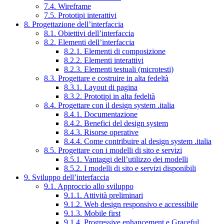
7.4. Wireframe
7.5. Prototipi interattivi
8. Progettazione dell’interfaccia
8.1. Obiettivi dell’interfaccia
8.2. Elementi dell’interfaccia
8.2.1. Elementi di composizione
8.2.2. Elementi interattivi
8.2.3. Elementi testuali (microtesti)
8.3. Progettare e costruire in alta fedeltà
8.3.1. Layout di pagina
8.3.2. Prototipi in alta fedeltà
8.4. Progettare con il design system .italia
8.4.1. Documentazione
8.4.2. Benefici del design system
8.4.3. Risorse operative
8.4.4. Come contribuire al design system .italia
8.5. Progettare con i modelli di sito e servizi
8.5.1. Vantaggi dell’utilizzo dei modelli
8.5.2. I modelli di sito e servizi disponibili
9. Sviluppo dell’interfaccia
9.1. Approccio allo sviluppo
9.1.1. Attività preliminari
9.1.2. Web design responsivo e accessibile
9.1.3. Mobile first
9.1.4. Progressive enhancement e Graceful