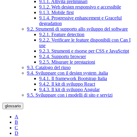
9.1.1. Attività preliminari
9.1.2. Web design responsivo e accessibile
9.1.3. Mobile first
9.1.4. Progressive enhancement e Graceful
degradation
9.2. Strumenti di supporto allo sviluppo del software
9.2.1. Feature detection
9.2.2. Verificare le feature disponibili con Can I
use
9.2.3. Strumenti e risorse per CSS e JavaScript
9.2.4. Supporto browser
9.2.5. Misurare le prestazioni
9.3. Catalogo del riuso
9.4. Sviluppare con il design system .italia
9.4.1. Il framework Bootstrap Italia
9.4.2. Il kit di sviluppo React
9.4.3. Il kit di sviluppo Angular
9.5. Sviluppare con i modelli di sito e servizi
glossario
A
B
C
D