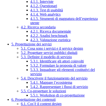
4.1.1. Interviste
4.1.2. Questionari
4.1.3. Test di usabilità
4.1.4. Web analytics
4.1.5. Strumenti di mappatura dell’esperienza
utente
4.2. Ricerca secondaria
4.2.1. Ricerca documentale
4.2.2. Analisi benchmark
4.2.3. Valutazione euristica
5. Progettazione dei servizi
5.1. Cosa sono i servizi e il service design
5.2. Progettare servizi pubblici digitali
5.3. Definire il modello di servizio
5.3.1. Identificare gli attori coinvolti
5.3.2. Formulare la proposta di valore
5.3.3. Inquadrare gli elementi costitutivi del
servizio
5.4. Descrivere il funzionamento del servizio
5.4.1. Mappare l’ecosistema
5.4.2. Rappresentare i flussi di servizio
5.5. Co-progettare le soluzioni
5.5.1. Workshop di co-progettazione
6. Progettazione dei contenuti
6.1. Cos’è il content design