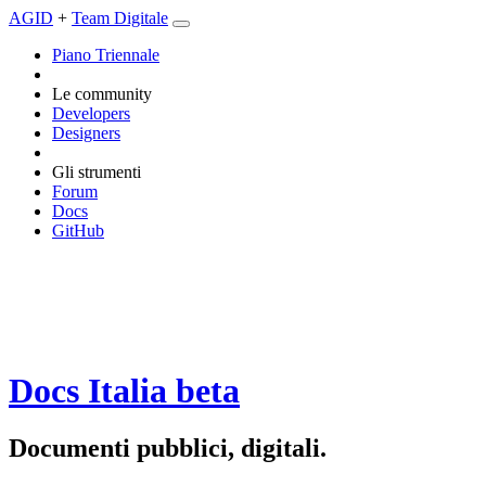
AGID
+
Team Digitale
Piano Triennale
Le community
Developers
Designers
Gli strumenti
Forum
Docs
GitHub
Docs Italia
beta
Documenti pubblici, digitali.