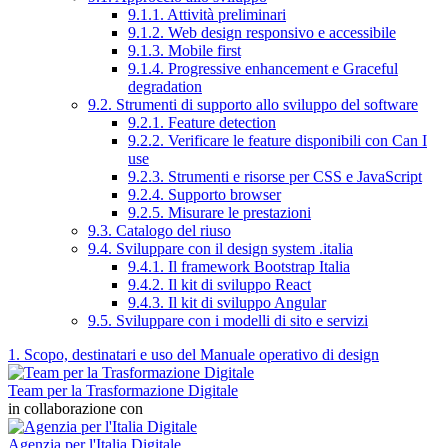
9.1.1. Attività preliminari
9.1.2. Web design responsivo e accessibile
9.1.3. Mobile first
9.1.4. Progressive enhancement e Graceful
degradation
9.2. Strumenti di supporto allo sviluppo del software
9.2.1. Feature detection
9.2.2. Verificare le feature disponibili con Can I
use
9.2.3. Strumenti e risorse per CSS e JavaScript
9.2.4. Supporto browser
9.2.5. Misurare le prestazioni
9.3. Catalogo del riuso
9.4. Sviluppare con il design system .italia
9.4.1. Il framework Bootstrap Italia
9.4.2. Il kit di sviluppo React
9.4.3. Il kit di sviluppo Angular
9.5. Sviluppare con i modelli di sito e servizi
1. Scopo, destinatari e uso del Manuale operativo di design
Team per la Trasformazione Digitale
in collaborazione con
Agenzia per l'Italia Digitale