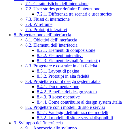
7.1. Caratteristiche dell’interazione
7.2. User stories per definire l’interazione
7.2.1. Differenza tra scenari e user stories
7.3. Flussi di interazione
7.4. Wireframe
7.5. Prototipi interattivi
8. Progettazione dell’interfaccia
8.1. Obiettivi dell’interfaccia
8.2. Elementi dell’interfaccia
8.2.1. Elementi di composizione
8.2.2. Elementi interattivi
8.2.3. Elementi testuali (microtesti)
8.3. Progettare e costruire in alta fedeltà
8.3.1. Layout di pagina
8.3.2. Prototipi in alta fedeltà
8.4. Progettare con il design system .italia
8.4.1. Documentazione
8.4.2. Benefici del design system
8.4.3. Risorse operative
8.4.4. Come contribuire al design system .italia
8.5. Progettare con i modelli di sito e servizi
8.5.1. Vantaggi dell’utilizzo dei modelli
8.5.2. I modelli di sito e servizi disponibili
9. Sviluppo dell’interfaccia
9.1. Approccio allo sviluppo