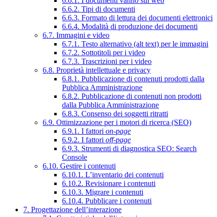
6.6.1. I documenti vanno sul web
6.6.2. Tipi di documenti
6.6.3. Formato di lettura dei documenti elettronici
6.6.4. Modalità di produzione dei documenti
6.7. Immagini e video
6.7.1. Testo alternativo (alt text) per le immagini
6.7.2. Sottotitoli per i video
6.7.3. Trascrizioni per i video
6.8. Proprietà intellettuale e privacy
6.8.1. Pubblicazione di contenuti prodotti dalla
Pubblica Amministrazione
6.8.2. Pubblicazione di contenuti non prodotti
dalla Pubblica Amministrazione
6.8.3. Consenso dei soggetti ritratti
6.9. Ottimizzazione per i motori di ricerca (SEO)
6.9.1. I fattori
on-page
6.9.2. I fattori
off-page
6.9.3. Strumenti di diagnostica SEO: Search
Console
6.10. Gestire i contenuti
6.10.1. L’inventario dei contenuti
6.10.2. Revisionare i contenuti
6.10.3. Migrare i contenuti
6.10.4. Pubblicare i contenuti
7. Progettazione dell’interazione