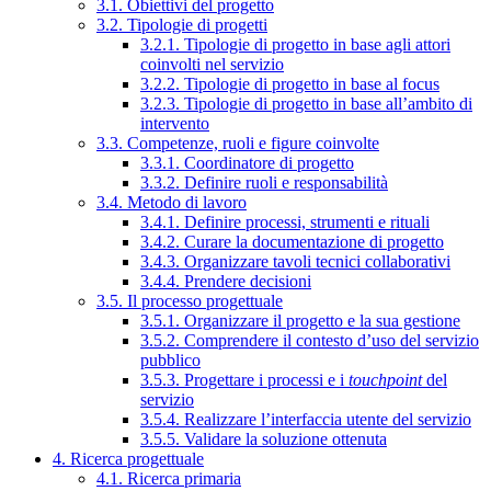
3.1. Obiettivi del progetto
3.2. Tipologie di progetti
3.2.1. Tipologie di progetto in base agli attori
coinvolti nel servizio
3.2.2. Tipologie di progetto in base al focus
3.2.3. Tipologie di progetto in base all’ambito di
intervento
3.3. Competenze, ruoli e figure coinvolte
3.3.1. Coordinatore di progetto
3.3.2. Definire ruoli e responsabilità
3.4. Metodo di lavoro
3.4.1. Definire processi, strumenti e rituali
3.4.2. Curare la documentazione di progetto
3.4.3. Organizzare tavoli tecnici collaborativi
3.4.4. Prendere decisioni
3.5. Il processo progettuale
3.5.1. Organizzare il progetto e la sua gestione
3.5.2. Comprendere il contesto d’uso del servizio
pubblico
3.5.3. Progettare i processi e i
touchpoint
del
servizio
3.5.4. Realizzare l’interfaccia utente del servizio
3.5.5. Validare la soluzione ottenuta
4. Ricerca progettuale
4.1. Ricerca primaria