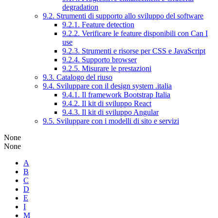
degradation
9.2. Strumenti di supporto allo sviluppo del software
9.2.1. Feature detection
9.2.2. Verificare le feature disponibili con Can I
use
9.2.3. Strumenti e risorse per CSS e JavaScript
9.2.4. Supporto browser
9.2.5. Misurare le prestazioni
9.3. Catalogo del riuso
9.4. Sviluppare con il design system .italia
9.4.1. Il framework Bootstrap Italia
9.4.2. Il kit di sviluppo React
9.4.3. Il kit di sviluppo Angular
9.5. Sviluppare con i modelli di sito e servizi
None
None
A
B
C
D
E
I
M