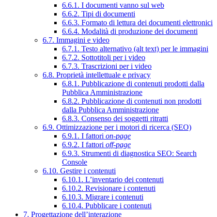
6.6.1. I documenti vanno sul web
6.6.2. Tipi di documenti
6.6.3. Formato di lettura dei documenti elettronici
6.6.4. Modalità di produzione dei documenti
6.7. Immagini e video
6.7.1. Testo alternativo (alt text) per le immagini
6.7.2. Sottotitoli per i video
6.7.3. Trascrizioni per i video
6.8. Proprietà intellettuale e privacy
6.8.1. Pubblicazione di contenuti prodotti dalla
Pubblica Amministrazione
6.8.2. Pubblicazione di contenuti non prodotti
dalla Pubblica Amministrazione
6.8.3. Consenso dei soggetti ritratti
6.9. Ottimizzazione per i motori di ricerca (SEO)
6.9.1. I fattori
on-page
6.9.2. I fattori
off-page
6.9.3. Strumenti di diagnostica SEO: Search
Console
6.10. Gestire i contenuti
6.10.1. L’inventario dei contenuti
6.10.2. Revisionare i contenuti
6.10.3. Migrare i contenuti
6.10.4. Pubblicare i contenuti
7. Progettazione dell’interazione