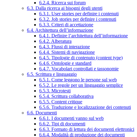
6.2.4. Ricerca sui forum
6.3. Dalla ricerca ai bisogni degli utenti
6.3.1. User stories per definire i contenuti
6.3.2. Job stories per definire i contenuti
6.3.3. Criteri di accettazione
6.4. Architettura dell’informazione
6.4.1. Definire l’architettura dell’informazione
6.4.2. Alberatura
6.4.3. Flussi di interazione
6.4.4. Sistemi di navigazione
6.4.5. Tipologie di contenuto (content type)
6.4.6. Ontologie e standard
6.4.7. Vocabolari controllati e tassonomie
6.5. Scrittura e linguaggio
6.5.1. Come leggono le persone sul web
6.5.2. Le regole per un linguaggio semplice
6.5.3. Microtesti
6.5.4. Scrittura collaborativa
6.5.5. Content critique
6.5.6. Traduzione e localizzazione dei contenuti
6.6. Documenti
6.6.1. I documenti vanno sul web
6.6.2. Tipi di documenti
6.6.3. Formato di lettura dei documenti elettronici
6.6.4. Modalità di produzione dei documenti