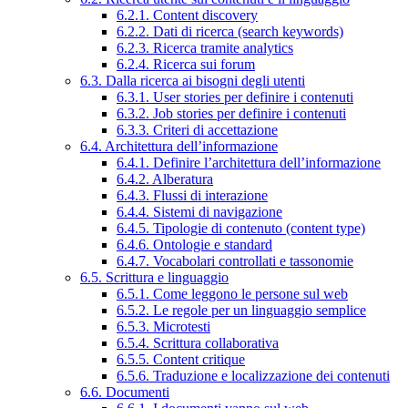
6.2.1. Content discovery
6.2.2. Dati di ricerca (search keywords)
6.2.3. Ricerca tramite analytics
6.2.4. Ricerca sui forum
6.3. Dalla ricerca ai bisogni degli utenti
6.3.1. User stories per definire i contenuti
6.3.2. Job stories per definire i contenuti
6.3.3. Criteri di accettazione
6.4. Architettura dell’informazione
6.4.1. Definire l’architettura dell’informazione
6.4.2. Alberatura
6.4.3. Flussi di interazione
6.4.4. Sistemi di navigazione
6.4.5. Tipologie di contenuto (content type)
6.4.6. Ontologie e standard
6.4.7. Vocabolari controllati e tassonomie
6.5. Scrittura e linguaggio
6.5.1. Come leggono le persone sul web
6.5.2. Le regole per un linguaggio semplice
6.5.3. Microtesti
6.5.4. Scrittura collaborativa
6.5.5. Content critique
6.5.6. Traduzione e localizzazione dei contenuti
6.6. Documenti