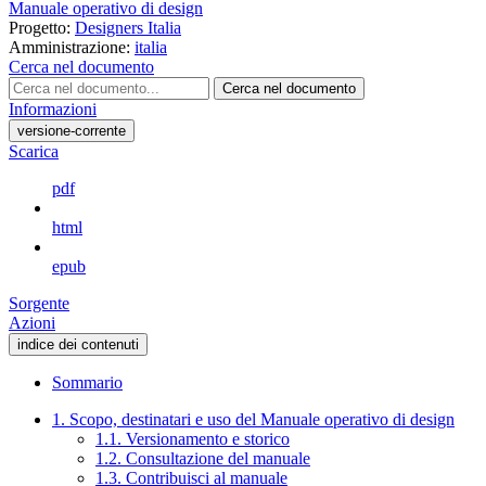
Manuale operativo di design
Progetto:
Designers Italia
Amministrazione:
italia
Cerca nel documento
Cerca nel documento
Informazioni
versione-corrente
Scarica
pdf
html
epub
Sorgente
Azioni
indice dei contenuti
Sommario
1. Scopo, destinatari e uso del Manuale operativo di design
1.1. Versionamento e storico
1.2. Consultazione del manuale
1.3. Contribuisci al manuale