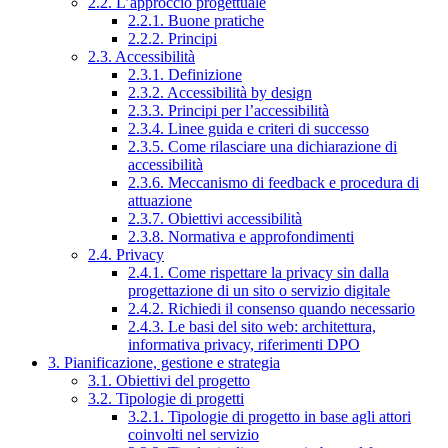
2.2. L’approccio progettuale
2.2.1. Buone pratiche
2.2.2. Principi
2.3. Accessibilità
2.3.1. Definizione
2.3.2. Accessibilità by design
2.3.3. Principi per l’accessibilità
2.3.4. Linee guida e criteri di successo
2.3.5. Come rilasciare una dichiarazione di
accessibilità
2.3.6. Meccanismo di feedback e procedura di
attuazione
2.3.7. Obiettivi accessibilità
2.3.8. Normativa e approfondimenti
2.4. Privacy
2.4.1. Come rispettare la privacy sin dalla
progettazione di un sito o servizio digitale
2.4.2. Richiedi il consenso quando necessario
2.4.3. Le basi del sito web: architettura,
informativa privacy, riferimenti DPO
3. Pianificazione, gestione e strategia
3.1. Obiettivi del progetto
3.2. Tipologie di progetti
3.2.1. Tipologie di progetto in base agli attori
coinvolti nel servizio