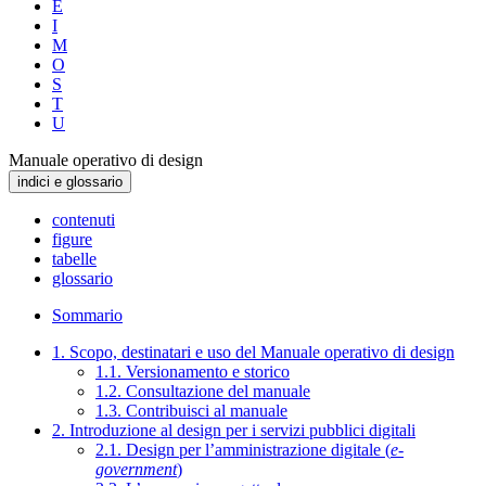
E
I
M
O
S
T
U
Manuale operativo di design
indici e glossario
contenuti
figure
tabelle
glossario
Sommario
1. Scopo, destinatari e uso del Manuale operativo di design
1.1. Versionamento e storico
1.2. Consultazione del manuale
1.3. Contribuisci al manuale
2. Introduzione al design per i servizi pubblici digitali
2.1. Design per l’amministrazione digitale (
e-
government
)