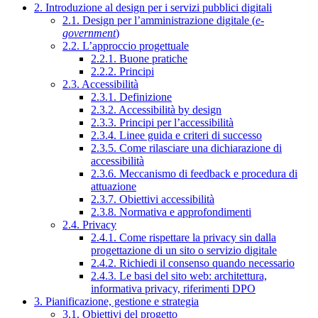
2. Introduzione al design per i servizi pubblici digitali
2.1. Design per l’amministrazione digitale (
e-
government
)
2.2. L’approccio progettuale
2.2.1. Buone pratiche
2.2.2. Principi
2.3. Accessibilità
2.3.1. Definizione
2.3.2. Accessibilità by design
2.3.3. Principi per l’accessibilità
2.3.4. Linee guida e criteri di successo
2.3.5. Come rilasciare una dichiarazione di
accessibilità
2.3.6. Meccanismo di feedback e procedura di
attuazione
2.3.7. Obiettivi accessibilità
2.3.8. Normativa e approfondimenti
2.4. Privacy
2.4.1. Come rispettare la privacy sin dalla
progettazione di un sito o servizio digitale
2.4.2. Richiedi il consenso quando necessario
2.4.3. Le basi del sito web: architettura,
informativa privacy, riferimenti DPO
3. Pianificazione, gestione e strategia
3.1. Obiettivi del progetto