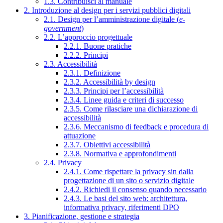
1.3. Contribuisci al manuale
2. Introduzione al design per i servizi pubblici digitali
2.1. Design per l’amministrazione digitale (
e-
government
)
2.2. L’approccio progettuale
2.2.1. Buone pratiche
2.2.2. Principi
2.3. Accessibilità
2.3.1. Definizione
2.3.2. Accessibilità by design
2.3.3. Principi per l’accessibilità
2.3.4. Linee guida e criteri di successo
2.3.5. Come rilasciare una dichiarazione di
accessibilità
2.3.6. Meccanismo di feedback e procedura di
attuazione
2.3.7. Obiettivi accessibilità
2.3.8. Normativa e approfondimenti
2.4. Privacy
2.4.1. Come rispettare la privacy sin dalla
progettazione di un sito o servizio digitale
2.4.2. Richiedi il consenso quando necessario
2.4.3. Le basi del sito web: architettura,
informativa privacy, riferimenti DPO
3. Pianificazione, gestione e strategia