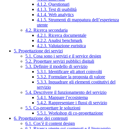
4.1.2. Questionari
4.1.3. Test di usabilità
4.1.4. Web analytics
4.1.5. Strumenti di mappatura dell’esperienza
utente
4.2. Ricerca secondaria
4.2.1. Ricerca documentale
4.2.2. Analisi benchmark
4.2.3. Valutazione euristica
5. Progettazione dei servizi
5.1. Cosa sono i servizi e il service design
5.2. Progettare servizi pubblici digitali
5.3. Definire il modello di servizio
5.3.1. Identificare gli attori coinvolti
5.3.2. Formulare la proposta di valore
5.3.3. Inquadrare gli elementi costitutivi del
servizio
5.4. Descrivere il funzionamento del servizio
5.4.1. Mappare l’ecosistema
5.4.2. Rappresentare i flussi di servizio
5.5. Co-progettare le soluzioni
5.5.1. Workshop di co-progettazione
6. Progettazione dei contenuti
6.1. Cos’è il content design
6.2. Ricerca utente sui contenuti e il linguaggio