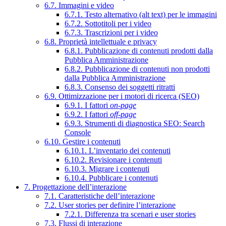
6.7. Immagini e video
6.7.1. Testo alternativo (alt text) per le immagini
6.7.2. Sottotitoli per i video
6.7.3. Trascrizioni per i video
6.8. Proprietà intellettuale e privacy
6.8.1. Pubblicazione di contenuti prodotti dalla
Pubblica Amministrazione
6.8.2. Pubblicazione di contenuti non prodotti
dalla Pubblica Amministrazione
6.8.3. Consenso dei soggetti ritratti
6.9. Ottimizzazione per i motori di ricerca (SEO)
6.9.1. I fattori
on-page
6.9.2. I fattori
off-page
6.9.3. Strumenti di diagnostica SEO: Search
Console
6.10. Gestire i contenuti
6.10.1. L’inventario dei contenuti
6.10.2. Revisionare i contenuti
6.10.3. Migrare i contenuti
6.10.4. Pubblicare i contenuti
7. Progettazione dell’interazione
7.1. Caratteristiche dell’interazione
7.2. User stories per definire l’interazione
7.2.1. Differenza tra scenari e user stories
7.3. Flussi di interazione