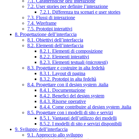
7.1. Caratteristiche dell’interazione
7.2. User stories per definire l’interazione
7.2.1. Differenza tra scenari e user stories
7.3. Flussi di interazione
7.4. Wireframe
7.5. Prototipi interattivi
8. Progettazione dell’interfaccia
8.1. Obiettivi dell’interfaccia
8.2. Elementi dell’interfaccia
8.2.1. Elementi di composizione
8.2.2. Elementi interattivi
8.2.3. Elementi testuali (microtesti)
8.3. Progettare e costruire in alta fedeltà
8.3.1. Layout di pagina
8.3.2. Prototipi in alta fedeltà
8.4. Progettare con il design system .italia
8.4.1. Documentazione
8.4.2. Benefici del design system
8.4.3. Risorse operative
8.4.4. Come contribuire al design system .italia
8.5. Progettare con i modelli di sito e servizi
8.5.1. Vantaggi dell’utilizzo dei modelli
8.5.2. I modelli di sito e servizi disponibili
9. Sviluppo dell’interfaccia
9.1. Approccio allo sviluppo