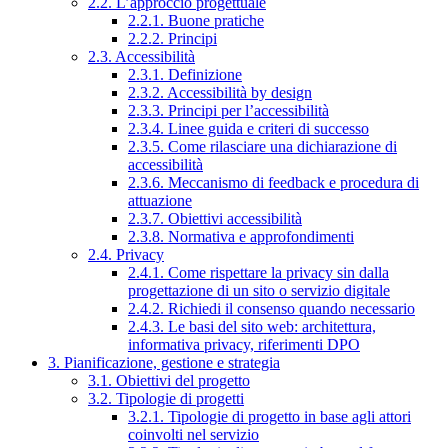
2.2. L’approccio progettuale
2.2.1. Buone pratiche
2.2.2. Principi
2.3. Accessibilità
2.3.1. Definizione
2.3.2. Accessibilità by design
2.3.3. Principi per l’accessibilità
2.3.4. Linee guida e criteri di successo
2.3.5. Come rilasciare una dichiarazione di
accessibilità
2.3.6. Meccanismo di feedback e procedura di
attuazione
2.3.7. Obiettivi accessibilità
2.3.8. Normativa e approfondimenti
2.4. Privacy
2.4.1. Come rispettare la privacy sin dalla
progettazione di un sito o servizio digitale
2.4.2. Richiedi il consenso quando necessario
2.4.3. Le basi del sito web: architettura,
informativa privacy, riferimenti DPO
3. Pianificazione, gestione e strategia
3.1. Obiettivi del progetto
3.2. Tipologie di progetti
3.2.1. Tipologie di progetto in base agli attori
coinvolti nel servizio