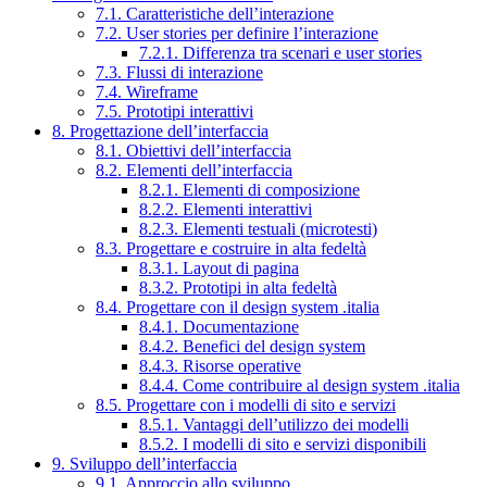
7.1. Caratteristiche dell’interazione
7.2. User stories per definire l’interazione
7.2.1. Differenza tra scenari e user stories
7.3. Flussi di interazione
7.4. Wireframe
7.5. Prototipi interattivi
8. Progettazione dell’interfaccia
8.1. Obiettivi dell’interfaccia
8.2. Elementi dell’interfaccia
8.2.1. Elementi di composizione
8.2.2. Elementi interattivi
8.2.3. Elementi testuali (microtesti)
8.3. Progettare e costruire in alta fedeltà
8.3.1. Layout di pagina
8.3.2. Prototipi in alta fedeltà
8.4. Progettare con il design system .italia
8.4.1. Documentazione
8.4.2. Benefici del design system
8.4.3. Risorse operative
8.4.4. Come contribuire al design system .italia
8.5. Progettare con i modelli di sito e servizi
8.5.1. Vantaggi dell’utilizzo dei modelli
8.5.2. I modelli di sito e servizi disponibili
9. Sviluppo dell’interfaccia
9.1. Approccio allo sviluppo