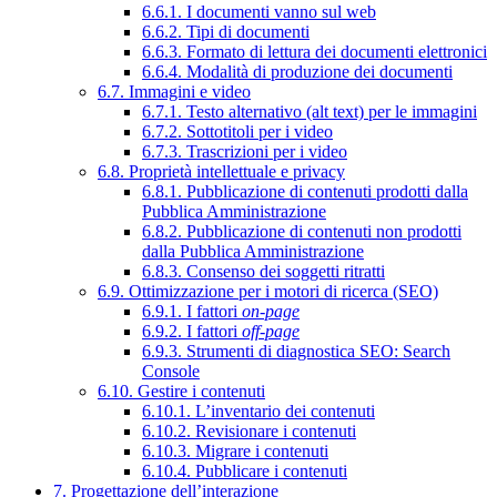
6.6.1. I documenti vanno sul web
6.6.2. Tipi di documenti
6.6.3. Formato di lettura dei documenti elettronici
6.6.4. Modalità di produzione dei documenti
6.7. Immagini e video
6.7.1. Testo alternativo (alt text) per le immagini
6.7.2. Sottotitoli per i video
6.7.3. Trascrizioni per i video
6.8. Proprietà intellettuale e privacy
6.8.1. Pubblicazione di contenuti prodotti dalla
Pubblica Amministrazione
6.8.2. Pubblicazione di contenuti non prodotti
dalla Pubblica Amministrazione
6.8.3. Consenso dei soggetti ritratti
6.9. Ottimizzazione per i motori di ricerca (SEO)
6.9.1. I fattori
on-page
6.9.2. I fattori
off-page
6.9.3. Strumenti di diagnostica SEO: Search
Console
6.10. Gestire i contenuti
6.10.1. L’inventario dei contenuti
6.10.2. Revisionare i contenuti
6.10.3. Migrare i contenuti
6.10.4. Pubblicare i contenuti
7. Progettazione dell’interazione