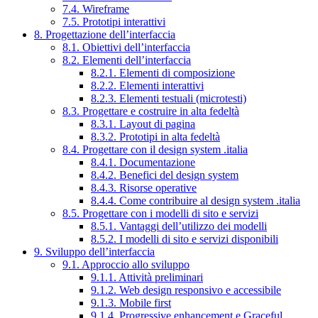
7.4. Wireframe
7.5. Prototipi interattivi
8. Progettazione dell’interfaccia
8.1. Obiettivi dell’interfaccia
8.2. Elementi dell’interfaccia
8.2.1. Elementi di composizione
8.2.2. Elementi interattivi
8.2.3. Elementi testuali (microtesti)
8.3. Progettare e costruire in alta fedeltà
8.3.1. Layout di pagina
8.3.2. Prototipi in alta fedeltà
8.4. Progettare con il design system .italia
8.4.1. Documentazione
8.4.2. Benefici del design system
8.4.3. Risorse operative
8.4.4. Come contribuire al design system .italia
8.5. Progettare con i modelli di sito e servizi
8.5.1. Vantaggi dell’utilizzo dei modelli
8.5.2. I modelli di sito e servizi disponibili
9. Sviluppo dell’interfaccia
9.1. Approccio allo sviluppo
9.1.1. Attività preliminari
9.1.2. Web design responsivo e accessibile
9.1.3. Mobile first
9.1.4. Progressive enhancement e Graceful