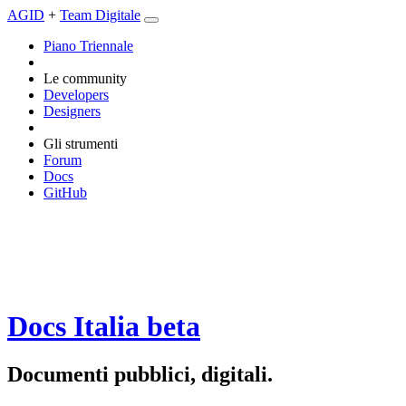
AGID
+
Team Digitale
Piano Triennale
Le community
Developers
Designers
Gli strumenti
Forum
Docs
GitHub
Docs Italia
beta
Documenti pubblici, digitali.