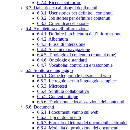
6.2.4. Ricerca sui forum
6.3. Dalla ricerca ai bisogni degli utenti
6.3.1. User stories per definire i contenuti
6.3.2. Job stories per definire i contenuti
6.3.3. Criteri di accettazione
6.4. Architettura dell’informazione
6.4.1. Definire l’architettura dell’informazione
6.4.2. Alberatura
6.4.3. Flussi di interazione
6.4.4. Sistemi di navigazione
6.4.5. Tipologie di contenuto (content type)
6.4.6. Ontologie e standard
6.4.7. Vocabolari controllati e tassonomie
6.5. Scrittura e linguaggio
6.5.1. Come leggono le persone sul web
6.5.2. Le regole per un linguaggio semplice
6.5.3. Microtesti
6.5.4. Scrittura collaborativa
6.5.5. Content critique
6.5.6. Traduzione e localizzazione dei contenuti
6.6. Documenti
6.6.1. I documenti vanno sul web
6.6.2. Tipi di documenti
6.6.3. Formato di lettura dei documenti elettronici
6.6.4. Modalità di produzione dei documenti