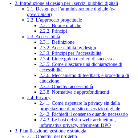
2. Introduzione al design per i servizi pubblici digitali
2.1. Design per l’amministrazione digitale (
e-
government
)
2.2. L’approccio progettuale
2.2.1. Buone pratiche
2.2.2. Principi
2.3. Accessibilità
2.3.1. Definizione
2.3.2. Accessibilità by design
2.3.3. Principi per l’accessibilità
2.3.4. Linee guida e criteri di successo
2.3.5. Come rilasciare una dichiarazione di
accessibilità
2.3.6. Meccanismo di feedback e procedura di
attuazione
2.3.7. Obiettivi accessibilità
2.3.8. Normativa e approfondimenti
2.4. Privacy
2.4.1. Come rispettare la privacy sin dalla
progettazione di un sito o servizio digitale
2.4.2. Richiedi il consenso quando necessario
2.4.3. Le basi del sito web: architettura,
informativa privacy, riferimenti DPO
3. Pianificazione, gestione e strategia
3.1. Obiettivi del progetto