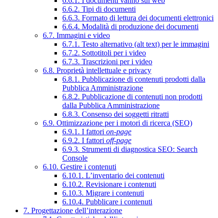
6.6.1. I documenti vanno sul web
6.6.2. Tipi di documenti
6.6.3. Formato di lettura dei documenti elettronici
6.6.4. Modalità di produzione dei documenti
6.7. Immagini e video
6.7.1. Testo alternativo (alt text) per le immagini
6.7.2. Sottotitoli per i video
6.7.3. Trascrizioni per i video
6.8. Proprietà intellettuale e privacy
6.8.1. Pubblicazione di contenuti prodotti dalla
Pubblica Amministrazione
6.8.2. Pubblicazione di contenuti non prodotti
dalla Pubblica Amministrazione
6.8.3. Consenso dei soggetti ritratti
6.9. Ottimizzazione per i motori di ricerca (SEO)
6.9.1. I fattori
on-page
6.9.2. I fattori
off-page
6.9.3. Strumenti di diagnostica SEO: Search
Console
6.10. Gestire i contenuti
6.10.1. L’inventario dei contenuti
6.10.2. Revisionare i contenuti
6.10.3. Migrare i contenuti
6.10.4. Pubblicare i contenuti
7. Progettazione dell’interazione