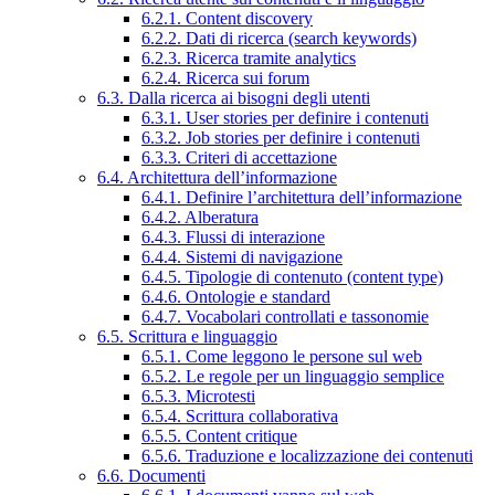
6.2.1. Content discovery
6.2.2. Dati di ricerca (search keywords)
6.2.3. Ricerca tramite analytics
6.2.4. Ricerca sui forum
6.3. Dalla ricerca ai bisogni degli utenti
6.3.1. User stories per definire i contenuti
6.3.2. Job stories per definire i contenuti
6.3.3. Criteri di accettazione
6.4. Architettura dell’informazione
6.4.1. Definire l’architettura dell’informazione
6.4.2. Alberatura
6.4.3. Flussi di interazione
6.4.4. Sistemi di navigazione
6.4.5. Tipologie di contenuto (content type)
6.4.6. Ontologie e standard
6.4.7. Vocabolari controllati e tassonomie
6.5. Scrittura e linguaggio
6.5.1. Come leggono le persone sul web
6.5.2. Le regole per un linguaggio semplice
6.5.3. Microtesti
6.5.4. Scrittura collaborativa
6.5.5. Content critique
6.5.6. Traduzione e localizzazione dei contenuti
6.6. Documenti