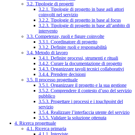
3.2. Tipologie di progetti
3.2.1. Tipologie di progetto in base agli attori
coinvolti nel servizio
3.2.2. Tipologie di progetto in base al focus
3.2.3. Tipologie di progetto in base all’ambito di
intervento
3.3. Competenze, ruoli e figure coinvolte
3.3.1. Coordinatore di progetto
3.3.2. Definire ruoli e responsabilità
3.4. Metodo di lavoro
3.4.1. Definire processi, strumenti e rituali
3.4.2. Curare la documentazione di progetto
3.4.3. Organizzare tavoli tecnici collaborativi
3.4.4. Prendere decisioni
3.5. Il processo progettuale
3.5.1. Organizzare il progetto e la sua gestione
3.5.2. Comprendere il contesto d’uso del servizio
pubblico
3.5.3. Progettare i processi e i
touchpoint
del
servizio
3.5.4. Realizzare l’interfaccia utente del servizio
3.5.5. Validare la soluzione ottenuta
4. Ricerca progettuale
4.1. Ricerca primaria
4.1.1. Interviste