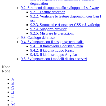
degradation
9.2. Strumenti di supporto allo sviluppo del software
9.2.1. Feature detection
9.2.2. Verificare le feature disponibili con Can I
use
9.2.3. Strumenti e risorse per CSS e JavaScript
9.2.4. Supporto browser
9.2.5. Misurare le prestazioni
9.3. Catalogo del riuso
9.4. Sviluppare con il design system .italia
9.4.1. Il framework Bootstrap Italia
9.4.2. Il kit di sviluppo React
9.4.3. Il kit di sviluppo Angular
9.5. Sviluppare con i modelli di sito e servizi
None
None
A
B
C
D
E
I
M