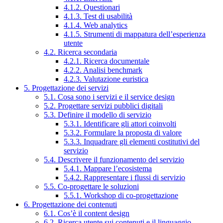
4.1.2. Questionari
4.1.3. Test di usabilità
4.1.4. Web analytics
4.1.5. Strumenti di mappatura dell’esperienza
utente
4.2. Ricerca secondaria
4.2.1. Ricerca documentale
4.2.2. Analisi benchmark
4.2.3. Valutazione euristica
5. Progettazione dei servizi
5.1. Cosa sono i servizi e il service design
5.2. Progettare servizi pubblici digitali
5.3. Definire il modello di servizio
5.3.1. Identificare gli attori coinvolti
5.3.2. Formulare la proposta di valore
5.3.3. Inquadrare gli elementi costitutivi del
servizio
5.4. Descrivere il funzionamento del servizio
5.4.1. Mappare l’ecosistema
5.4.2. Rappresentare i flussi di servizio
5.5. Co-progettare le soluzioni
5.5.1. Workshop di co-progettazione
6. Progettazione dei contenuti
6.1. Cos’è il content design
6.2. Ricerca utente sui contenuti e il linguaggio