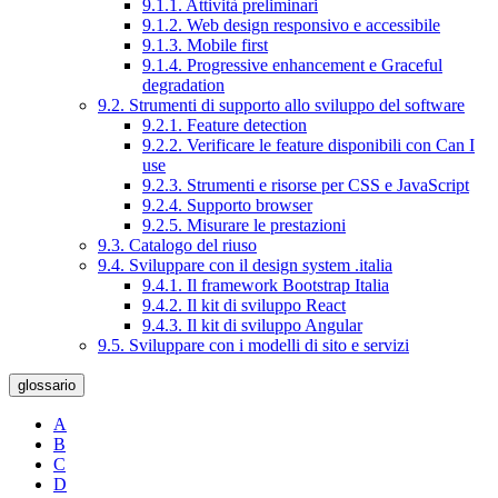
9.1.1. Attività preliminari
9.1.2. Web design responsivo e accessibile
9.1.3. Mobile first
9.1.4. Progressive enhancement e Graceful
degradation
9.2. Strumenti di supporto allo sviluppo del software
9.2.1. Feature detection
9.2.2. Verificare le feature disponibili con Can I
use
9.2.3. Strumenti e risorse per CSS e JavaScript
9.2.4. Supporto browser
9.2.5. Misurare le prestazioni
9.3. Catalogo del riuso
9.4. Sviluppare con il design system .italia
9.4.1. Il framework Bootstrap Italia
9.4.2. Il kit di sviluppo React
9.4.3. Il kit di sviluppo Angular
9.5. Sviluppare con i modelli di sito e servizi
glossario
A
B
C
D