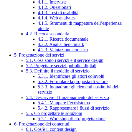
4.1.1. Interviste
4.1.2. Questionari
4.1.3. Test di usabilità
4.1.4. Web analytics
4.1.5. Strumenti di mappatura dell’esperienza
utente
4.2. Ricerca secondaria
4.2.1. Ricerca documentale
4.2.2. Analisi benchmark
4.2.3. Valutazione euristica
5. Progettazione dei servizi
5.1. Cosa sono i servizi e il service design
5.2. Progettare servizi pubblici digitali
5.3. Definire il modello di servizio
5.3.1. Identificare gli attori coinvolti
5.3.2. Formulare la proposta di valore
5.3.3. Inquadrare gli elementi costitutivi del
servizio
5.4. Descrivere il funzionamento del servizio
5.4.1. Mappare l’ecosistema
5.4.2. Rappresentare i flussi di servizio
5.5. Co-progettare le soluzioni
5.5.1. Workshop di co-progettazione
6. Progettazione dei contenuti
6.1. Cos’è il content design