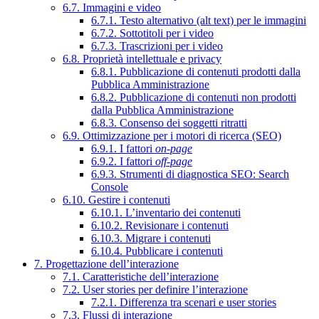
6.7. Immagini e video
6.7.1. Testo alternativo (alt text) per le immagini
6.7.2. Sottotitoli per i video
6.7.3. Trascrizioni per i video
6.8. Proprietà intellettuale e privacy
6.8.1. Pubblicazione di contenuti prodotti dalla
Pubblica Amministrazione
6.8.2. Pubblicazione di contenuti non prodotti
dalla Pubblica Amministrazione
6.8.3. Consenso dei soggetti ritratti
6.9. Ottimizzazione per i motori di ricerca (SEO)
6.9.1. I fattori
on-page
6.9.2. I fattori
off-page
6.9.3. Strumenti di diagnostica SEO: Search
Console
6.10. Gestire i contenuti
6.10.1. L’inventario dei contenuti
6.10.2. Revisionare i contenuti
6.10.3. Migrare i contenuti
6.10.4. Pubblicare i contenuti
7. Progettazione dell’interazione
7.1. Caratteristiche dell’interazione
7.2. User stories per definire l’interazione
7.2.1. Differenza tra scenari e user stories
7.3. Flussi di interazione