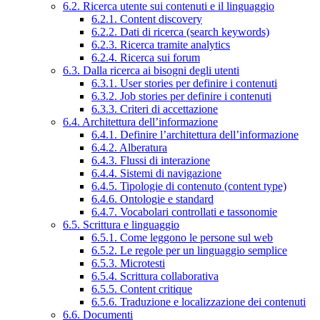
6.2. Ricerca utente sui contenuti e il linguaggio
6.2.1. Content discovery
6.2.2. Dati di ricerca (search keywords)
6.2.3. Ricerca tramite analytics
6.2.4. Ricerca sui forum
6.3. Dalla ricerca ai bisogni degli utenti
6.3.1. User stories per definire i contenuti
6.3.2. Job stories per definire i contenuti
6.3.3. Criteri di accettazione
6.4. Architettura dell’informazione
6.4.1. Definire l’architettura dell’informazione
6.4.2. Alberatura
6.4.3. Flussi di interazione
6.4.4. Sistemi di navigazione
6.4.5. Tipologie di contenuto (content type)
6.4.6. Ontologie e standard
6.4.7. Vocabolari controllati e tassonomie
6.5. Scrittura e linguaggio
6.5.1. Come leggono le persone sul web
6.5.2. Le regole per un linguaggio semplice
6.5.3. Microtesti
6.5.4. Scrittura collaborativa
6.5.5. Content critique
6.5.6. Traduzione e localizzazione dei contenuti
6.6. Documenti