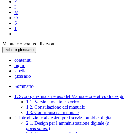
E
I
M
O
S
T
U
Manuale operativo di design
indici e glossario
contenuti
figure
tabelle
glossario
Sommario
1. Scopo, destinatari e uso del Manuale operativo di design
1.1. Versionamento e storico
1.2. Consultazione del manuale
1.3. Contribuisci al manuale
2. Introduzione al design per i servizi pubblici digitali
2.1. Design per l’amministrazione digitale (
e-
government
)