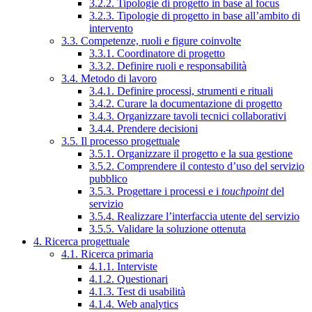
3.2.2. Tipologie di progetto in base al focus
3.2.3. Tipologie di progetto in base all’ambito di
intervento
3.3. Competenze, ruoli e figure coinvolte
3.3.1. Coordinatore di progetto
3.3.2. Definire ruoli e responsabilità
3.4. Metodo di lavoro
3.4.1. Definire processi, strumenti e rituali
3.4.2. Curare la documentazione di progetto
3.4.3. Organizzare tavoli tecnici collaborativi
3.4.4. Prendere decisioni
3.5. Il processo progettuale
3.5.1. Organizzare il progetto e la sua gestione
3.5.2. Comprendere il contesto d’uso del servizio
pubblico
3.5.3. Progettare i processi e i
touchpoint
del
servizio
3.5.4. Realizzare l’interfaccia utente del servizio
3.5.5. Validare la soluzione ottenuta
4. Ricerca progettuale
4.1. Ricerca primaria
4.1.1. Interviste
4.1.2. Questionari
4.1.3. Test di usabilità
4.1.4. Web analytics