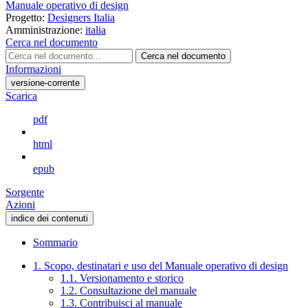
Manuale operativo di design
Progetto:
Designers Italia
Amministrazione:
italia
Cerca nel documento
Cerca nel documento
Informazioni
versione-corrente
Scarica
pdf
html
epub
Sorgente
Azioni
indice dei contenuti
Sommario
1. Scopo, destinatari e uso del Manuale operativo di design
1.1. Versionamento e storico
1.2. Consultazione del manuale
1.3. Contribuisci al manuale