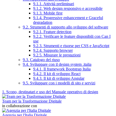
9.1.1. Attività preliminari
9.1.2. Web design responsivo e accessibile
9.1.3. Mobile first
9.1.4. Progressive enhancement e Graceful
degradation
9.2. Strumenti di supporto allo sviluppo del software
9.2.1. Feature detection
9.2.2. Verificare le feature disponibili con Can I
use
9.2.3. Strumenti e risorse per CSS e JavaScript
9.2.4. Supporto browser
9.2.5. Misurare le prestazioni
9.3. Catalogo del riuso
9.4. Sviluppare con il design system .italia
9.4.1. Il framework Bootstrap Italia
9.4.2. Il kit di sviluppo React
9.4.3. Il kit di sviluppo Angular
9.5. Sviluppare con i modelli di sito e servizi
1. Scopo, destinatari e uso del Manuale operativo di design
Team per la Trasformazione Digitale
in collaborazione con
Agenzia per l'Italia Digitale