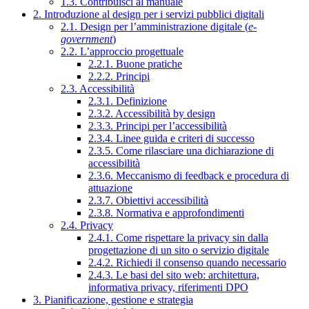
1.3. Contribuisci al manuale
2. Introduzione al design per i servizi pubblici digitali
2.1. Design per l’amministrazione digitale (
e-
government
)
2.2. L’approccio progettuale
2.2.1. Buone pratiche
2.2.2. Principi
2.3. Accessibilità
2.3.1. Definizione
2.3.2. Accessibilità by design
2.3.3. Principi per l’accessibilità
2.3.4. Linee guida e criteri di successo
2.3.5. Come rilasciare una dichiarazione di
accessibilità
2.3.6. Meccanismo di feedback e procedura di
attuazione
2.3.7. Obiettivi accessibilità
2.3.8. Normativa e approfondimenti
2.4. Privacy
2.4.1. Come rispettare la privacy sin dalla
progettazione di un sito o servizio digitale
2.4.2. Richiedi il consenso quando necessario
2.4.3. Le basi del sito web: architettura,
informativa privacy, riferimenti DPO
3. Pianificazione, gestione e strategia