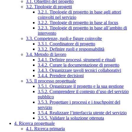
3.1. Obiettivi del progetto
3.2. Tipologie di progetti
3.2.1. Tipologie di progetto in base agli attori
coinvolti nel servizio
3.2.2. Tipologie di progetto in base al focus
3.2.3. Tipologie di progetto in base all’ambito di
intervento
3.3. Competenze, ruoli e figure coinvolte
3.3.1. Coordinatore di progetto
3.3.2. Definire ruoli e responsabilità
3.4. Metodo di lavoro
3.4.1. Definire processi, strumenti e rituali
3.4.2. Curare la documentazione di progetto
3.4.3. Organizzare tavoli tecnici collaborativi
3.4.4. Prendere decisioni
3.5. Il processo progettuale
3.5.1. Organizzare il progetto e la sua gestione
3.5.2. Comprendere il contesto d’uso del servizio
pubblico
3.5.3. Progettare i processi e i
touchpoint
del
servizio
3.5.4. Realizzare l’interfaccia utente del servizio
3.5.5. Validare la soluzione ottenuta
4. Ricerca progettuale
4.1. Ricerca primaria