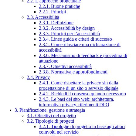
2.2. L’approccio progettuale
2.2.1. Buone pratiche
2.2.2. Principi
2.3. Accessibilità
2.3.1. Definizione
2.3.2. Accessibilità by design
2.3.3. Principi per l’accessibilità
2.3.4. Linee guida e criteri di successo
2.3.5. Come rilasciare una dichiarazione di
accessibilità
2.3.6. Meccanismo di feedback e procedura di
attuazione
2.3.7. Obiettivi accessibilità
2.3.8. Normativa e approfondimenti
2.4. Privacy
2.4.1. Come rispettare la privacy sin dalla
progettazione di un sito o servizio digitale
2.4.2. Richiedi il consenso quando necessario
2.4.3. Le basi del sito web: architettura,
informativa privacy, riferimenti DPO
3. Pianificazione, gestione e strategia
3.1. Obiettivi del progetto
3.2. Tipologie di progetti
3.2.1. Tipologie di progetto in base agli attori
coinvolti nel servizio