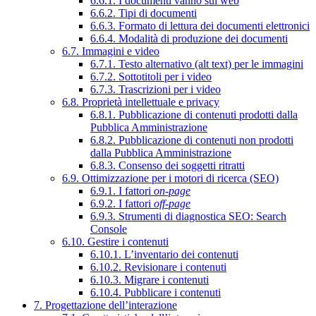
6.6.1. I documenti vanno sul web
6.6.2. Tipi di documenti
6.6.3. Formato di lettura dei documenti elettronici
6.6.4. Modalità di produzione dei documenti
6.7. Immagini e video
6.7.1. Testo alternativo (alt text) per le immagini
6.7.2. Sottotitoli per i video
6.7.3. Trascrizioni per i video
6.8. Proprietà intellettuale e privacy
6.8.1. Pubblicazione di contenuti prodotti dalla
Pubblica Amministrazione
6.8.2. Pubblicazione di contenuti non prodotti
dalla Pubblica Amministrazione
6.8.3. Consenso dei soggetti ritratti
6.9. Ottimizzazione per i motori di ricerca (SEO)
6.9.1. I fattori
on-page
6.9.2. I fattori
off-page
6.9.3. Strumenti di diagnostica SEO: Search
Console
6.10. Gestire i contenuti
6.10.1. L’inventario dei contenuti
6.10.2. Revisionare i contenuti
6.10.3. Migrare i contenuti
6.10.4. Pubblicare i contenuti
7. Progettazione dell’interazione