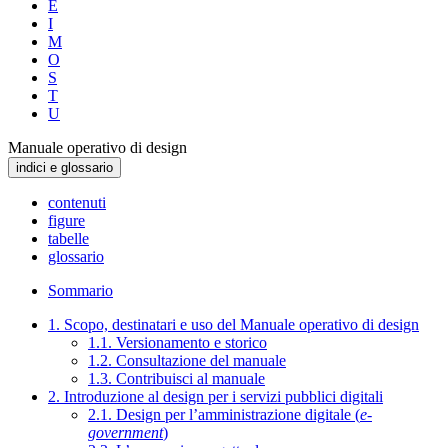
E
I
M
O
S
T
U
Manuale operativo di design
indici e glossario
contenuti
figure
tabelle
glossario
Sommario
1. Scopo, destinatari e uso del Manuale operativo di design
1.1. Versionamento e storico
1.2. Consultazione del manuale
1.3. Contribuisci al manuale
2. Introduzione al design per i servizi pubblici digitali
2.1. Design per l’amministrazione digitale (
e-
government
)