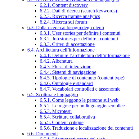
6.2.1. Content discovery
6.2.2. Dati di ricerca (search keywords)
6.2.3. Ricerca tramite analytics
6.2.4. Ricerca sui forum
6.3. Dalla ricerca ai bisogni degli utenti
6.3.1. User stories per definire i contenuti
6.3.2. Job stories per definire i contenuti
6.3.3. Criteri di accettazione
6.4. Architettura dell’informazione
6.4.1. Definire l’architettura dell’informazione
6.4.2. Alberatura
6.4.3. Flussi di interazione
6.4.4. Sistemi di navigazione
6.4.5. Tipologie di contenuto (content type)
6.4.6. Ontologie e standard
6.4.7. Vocabolari controllati e tassonomie
6.5. Scrittura e linguaggio
6.5.1. Come leggono le persone sul web
6.5.2. Le regole per un linguaggio semplice
6.5.3. Microtesti
6.5.4. Scrittura collaborativa
6.5.5. Content critique
6.5.6. Traduzione e localizzazione dei contenuti
6.6. Documenti