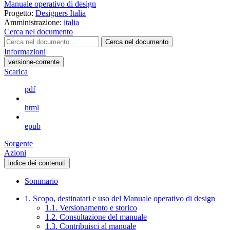
Manuale operativo di design
Progetto:
Designers Italia
Amministrazione:
italia
Cerca nel documento
Cerca nel documento
Informazioni
versione-corrente
Scarica
pdf
html
epub
Sorgente
Azioni
indice dei contenuti
Sommario
1. Scopo, destinatari e uso del Manuale operativo di design
1.1. Versionamento e storico
1.2. Consultazione del manuale
1.3. Contribuisci al manuale