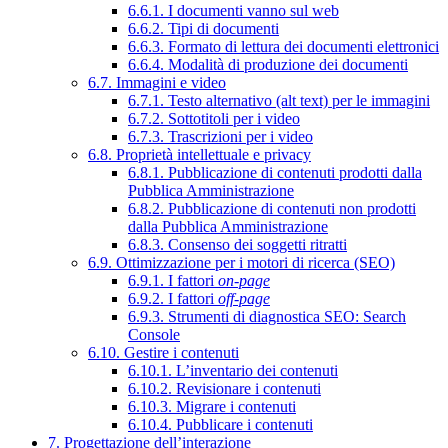
6.6.1. I documenti vanno sul web
6.6.2. Tipi di documenti
6.6.3. Formato di lettura dei documenti elettronici
6.6.4. Modalità di produzione dei documenti
6.7. Immagini e video
6.7.1. Testo alternativo (alt text) per le immagini
6.7.2. Sottotitoli per i video
6.7.3. Trascrizioni per i video
6.8. Proprietà intellettuale e privacy
6.8.1. Pubblicazione di contenuti prodotti dalla
Pubblica Amministrazione
6.8.2. Pubblicazione di contenuti non prodotti
dalla Pubblica Amministrazione
6.8.3. Consenso dei soggetti ritratti
6.9. Ottimizzazione per i motori di ricerca (SEO)
6.9.1. I fattori
on-page
6.9.2. I fattori
off-page
6.9.3. Strumenti di diagnostica SEO: Search
Console
6.10. Gestire i contenuti
6.10.1. L’inventario dei contenuti
6.10.2. Revisionare i contenuti
6.10.3. Migrare i contenuti
6.10.4. Pubblicare i contenuti
7. Progettazione dell’interazione