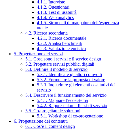
4.1.1. Interviste
4.1.2. Questionari
4.1.3. Test di usabilità
4.1.4. Web analytics
4.1.5. Strumenti di mappatura dell’esperienza
utente
4.2. Ricerca secondaria
4.2.1. Ricerca documentale
4.2.2. Analisi benchmark
4.2.3. Valutazione euristica
5. Progettazione dei servizi
5.1. Cosa sono i servizi e il service design
5.2. Progettare servizi pubblici digitali
5.3. Definire il modello di servizio
5.3.1. Identificare gli attori coinvolti
5.3.2. Formulare la proposta di valore
5.3.3. Inquadrare gli elementi costitutivi del
servizio
5.4. Descrivere il funzionamento del servizio
5.4.1. Mappare l’ecosistema
5.4.2. Rappresentare i flussi di servizio
5.5. Co-progettare le soluzioni
5.5.1. Workshop di co-progettazione
6. Progettazione dei contenuti
6.1. Cos’è il content design