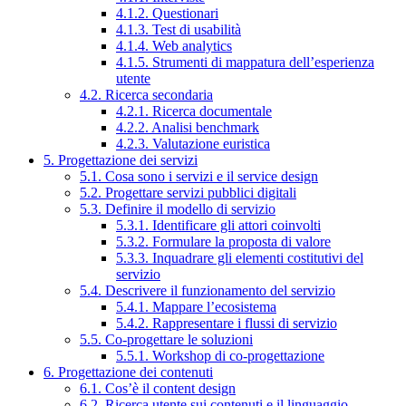
4.1.2. Questionari
4.1.3. Test di usabilità
4.1.4. Web analytics
4.1.5. Strumenti di mappatura dell’esperienza
utente
4.2. Ricerca secondaria
4.2.1. Ricerca documentale
4.2.2. Analisi benchmark
4.2.3. Valutazione euristica
5. Progettazione dei servizi
5.1. Cosa sono i servizi e il service design
5.2. Progettare servizi pubblici digitali
5.3. Definire il modello di servizio
5.3.1. Identificare gli attori coinvolti
5.3.2. Formulare la proposta di valore
5.3.3. Inquadrare gli elementi costitutivi del
servizio
5.4. Descrivere il funzionamento del servizio
5.4.1. Mappare l’ecosistema
5.4.2. Rappresentare i flussi di servizio
5.5. Co-progettare le soluzioni
5.5.1. Workshop di co-progettazione
6. Progettazione dei contenuti
6.1. Cos’è il content design
6.2. Ricerca utente sui contenuti e il linguaggio