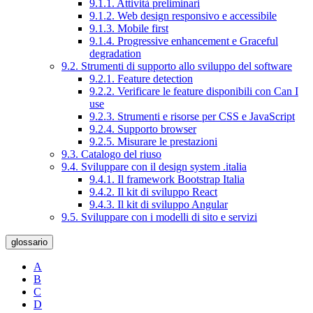
9.1.1. Attività preliminari
9.1.2. Web design responsivo e accessibile
9.1.3. Mobile first
9.1.4. Progressive enhancement e Graceful
degradation
9.2. Strumenti di supporto allo sviluppo del software
9.2.1. Feature detection
9.2.2. Verificare le feature disponibili con Can I
use
9.2.3. Strumenti e risorse per CSS e JavaScript
9.2.4. Supporto browser
9.2.5. Misurare le prestazioni
9.3. Catalogo del riuso
9.4. Sviluppare con il design system .italia
9.4.1. Il framework Bootstrap Italia
9.4.2. Il kit di sviluppo React
9.4.3. Il kit di sviluppo Angular
9.5. Sviluppare con i modelli di sito e servizi
glossario
A
B
C
D