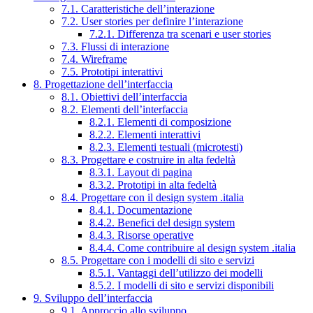
7.1. Caratteristiche dell’interazione
7.2. User stories per definire l’interazione
7.2.1. Differenza tra scenari e user stories
7.3. Flussi di interazione
7.4. Wireframe
7.5. Prototipi interattivi
8. Progettazione dell’interfaccia
8.1. Obiettivi dell’interfaccia
8.2. Elementi dell’interfaccia
8.2.1. Elementi di composizione
8.2.2. Elementi interattivi
8.2.3. Elementi testuali (microtesti)
8.3. Progettare e costruire in alta fedeltà
8.3.1. Layout di pagina
8.3.2. Prototipi in alta fedeltà
8.4. Progettare con il design system .italia
8.4.1. Documentazione
8.4.2. Benefici del design system
8.4.3. Risorse operative
8.4.4. Come contribuire al design system .italia
8.5. Progettare con i modelli di sito e servizi
8.5.1. Vantaggi dell’utilizzo dei modelli
8.5.2. I modelli di sito e servizi disponibili
9. Sviluppo dell’interfaccia
9.1. Approccio allo sviluppo