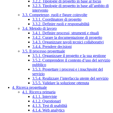
3.2.2. Tipologie di progetto in base al focus
3.2.3. Tipologie di progetto in base all’ambito di
intervento
3.3. Competenze, ruoli e figure coinvolte
3.3.1. Coordinatore di progetto
3.3.2. Definire ruoli e responsabilità
3.4. Metodo di lavoro
3.4.1. Definire processi, strumenti e rituali
3.4.2. Curare la documentazione di progetto
3.4.3. Organizzare tavoli tecnici collaborativi
3.4.4. Prendere decisioni
3.5. Il processo progettuale
3.5.1. Organizzare il progetto e la sua gestione
3.5.2. Comprendere il contesto d’uso del servizio
pubblico
3.5.3. Progettare i processi e i
touchpoint
del
servizio
3.5.4. Realizzare l’interfaccia utente del servizio
3.5.5. Validare la soluzione ottenuta
4. Ricerca progettuale
4.1. Ricerca primaria
4.1.1. Interviste
4.1.2. Questionari
4.1.3. Test di usabilità
4.1.4. Web analytics