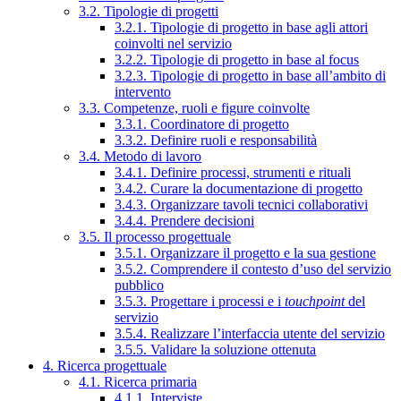
3.2. Tipologie di progetti
3.2.1. Tipologie di progetto in base agli attori
coinvolti nel servizio
3.2.2. Tipologie di progetto in base al focus
3.2.3. Tipologie di progetto in base all’ambito di
intervento
3.3. Competenze, ruoli e figure coinvolte
3.3.1. Coordinatore di progetto
3.3.2. Definire ruoli e responsabilità
3.4. Metodo di lavoro
3.4.1. Definire processi, strumenti e rituali
3.4.2. Curare la documentazione di progetto
3.4.3. Organizzare tavoli tecnici collaborativi
3.4.4. Prendere decisioni
3.5. Il processo progettuale
3.5.1. Organizzare il progetto e la sua gestione
3.5.2. Comprendere il contesto d’uso del servizio
pubblico
3.5.3. Progettare i processi e i
touchpoint
del
servizio
3.5.4. Realizzare l’interfaccia utente del servizio
3.5.5. Validare la soluzione ottenuta
4. Ricerca progettuale
4.1. Ricerca primaria
4.1.1. Interviste