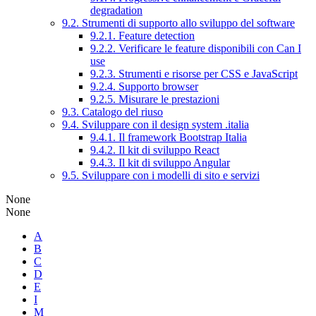
degradation
9.2. Strumenti di supporto allo sviluppo del software
9.2.1. Feature detection
9.2.2. Verificare le feature disponibili con Can I
use
9.2.3. Strumenti e risorse per CSS e JavaScript
9.2.4. Supporto browser
9.2.5. Misurare le prestazioni
9.3. Catalogo del riuso
9.4. Sviluppare con il design system .italia
9.4.1. Il framework Bootstrap Italia
9.4.2. Il kit di sviluppo React
9.4.3. Il kit di sviluppo Angular
9.5. Sviluppare con i modelli di sito e servizi
None
None
A
B
C
D
E
I
M