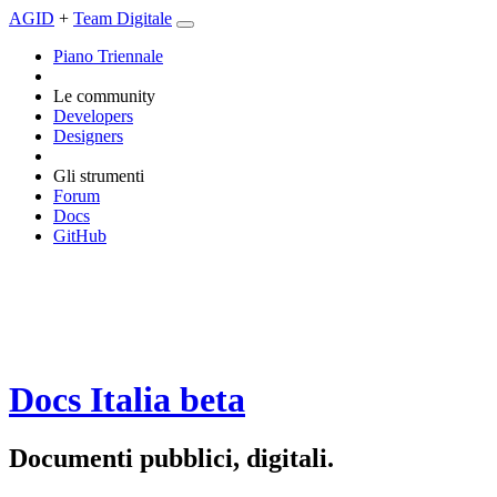
AGID
+
Team Digitale
Piano Triennale
Le community
Developers
Designers
Gli strumenti
Forum
Docs
GitHub
Docs Italia
beta
Documenti pubblici, digitali.