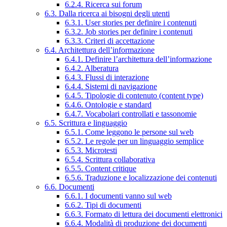
6.2.4. Ricerca sui forum
6.3. Dalla ricerca ai bisogni degli utenti
6.3.1. User stories per definire i contenuti
6.3.2. Job stories per definire i contenuti
6.3.3. Criteri di accettazione
6.4. Architettura dell’informazione
6.4.1. Definire l’architettura dell’informazione
6.4.2. Alberatura
6.4.3. Flussi di interazione
6.4.4. Sistemi di navigazione
6.4.5. Tipologie di contenuto (content type)
6.4.6. Ontologie e standard
6.4.7. Vocabolari controllati e tassonomie
6.5. Scrittura e linguaggio
6.5.1. Come leggono le persone sul web
6.5.2. Le regole per un linguaggio semplice
6.5.3. Microtesti
6.5.4. Scrittura collaborativa
6.5.5. Content critique
6.5.6. Traduzione e localizzazione dei contenuti
6.6. Documenti
6.6.1. I documenti vanno sul web
6.6.2. Tipi di documenti
6.6.3. Formato di lettura dei documenti elettronici
6.6.4. Modalità di produzione dei documenti