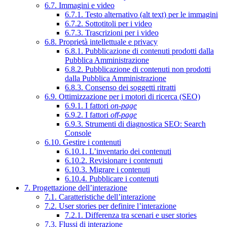
6.7. Immagini e video
6.7.1. Testo alternativo (alt text) per le immagini
6.7.2. Sottotitoli per i video
6.7.3. Trascrizioni per i video
6.8. Proprietà intellettuale e privacy
6.8.1. Pubblicazione di contenuti prodotti dalla
Pubblica Amministrazione
6.8.2. Pubblicazione di contenuti non prodotti
dalla Pubblica Amministrazione
6.8.3. Consenso dei soggetti ritratti
6.9. Ottimizzazione per i motori di ricerca (SEO)
6.9.1. I fattori
on-page
6.9.2. I fattori
off-page
6.9.3. Strumenti di diagnostica SEO: Search
Console
6.10. Gestire i contenuti
6.10.1. L’inventario dei contenuti
6.10.2. Revisionare i contenuti
6.10.3. Migrare i contenuti
6.10.4. Pubblicare i contenuti
7. Progettazione dell’interazione
7.1. Caratteristiche dell’interazione
7.2. User stories per definire l’interazione
7.2.1. Differenza tra scenari e user stories
7.3. Flussi di interazione