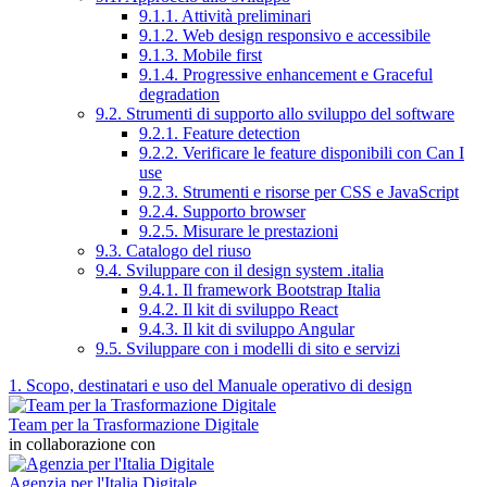
9.1.1. Attività preliminari
9.1.2. Web design responsivo e accessibile
9.1.3. Mobile first
9.1.4. Progressive enhancement e Graceful
degradation
9.2. Strumenti di supporto allo sviluppo del software
9.2.1. Feature detection
9.2.2. Verificare le feature disponibili con Can I
use
9.2.3. Strumenti e risorse per CSS e JavaScript
9.2.4. Supporto browser
9.2.5. Misurare le prestazioni
9.3. Catalogo del riuso
9.4. Sviluppare con il design system .italia
9.4.1. Il framework Bootstrap Italia
9.4.2. Il kit di sviluppo React
9.4.3. Il kit di sviluppo Angular
9.5. Sviluppare con i modelli di sito e servizi
1. Scopo, destinatari e uso del Manuale operativo di design
Team per la Trasformazione Digitale
in collaborazione con
Agenzia per l'Italia Digitale