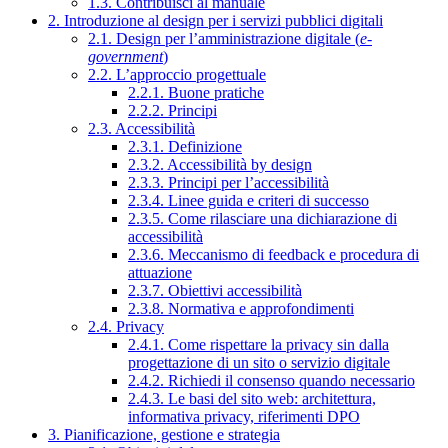
1.3. Contribuisci al manuale
2. Introduzione al design per i servizi pubblici digitali
2.1. Design per l’amministrazione digitale (
e-
government
)
2.2. L’approccio progettuale
2.2.1. Buone pratiche
2.2.2. Principi
2.3. Accessibilità
2.3.1. Definizione
2.3.2. Accessibilità by design
2.3.3. Principi per l’accessibilità
2.3.4. Linee guida e criteri di successo
2.3.5. Come rilasciare una dichiarazione di
accessibilità
2.3.6. Meccanismo di feedback e procedura di
attuazione
2.3.7. Obiettivi accessibilità
2.3.8. Normativa e approfondimenti
2.4. Privacy
2.4.1. Come rispettare la privacy sin dalla
progettazione di un sito o servizio digitale
2.4.2. Richiedi il consenso quando necessario
2.4.3. Le basi del sito web: architettura,
informativa privacy, riferimenti DPO
3. Pianificazione, gestione e strategia