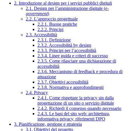
2. Introduzione al design per i servizi pubblici digitali
2.1. Design per l’amministrazione digitale (
e-
government
)
2.2. L’approccio progettuale
2.2.1. Buone pratiche
2.2.2. Principi
2.3. Accessibilità
2.3.1. Definizione
2.3.2. Accessibilità by design
2.3.3. Principi per l’accessibilità
2.3.4. Linee guida e criteri di successo
2.3.5. Come rilasciare una dichiarazione di
accessibilità
2.3.6. Meccanismo di feedback e procedura di
attuazione
2.3.7. Obiettivi accessibilità
2.3.8. Normativa e approfondimenti
2.4. Privacy
2.4.1. Come rispettare la privacy sin dalla
progettazione di un sito o servizio digitale
2.4.2. Richiedi il consenso quando necessario
2.4.3. Le basi del sito web: architettura,
informativa privacy, riferimenti DPO
3. Pianificazione, gestione e strategia
3.1. Obiettivi del progetto