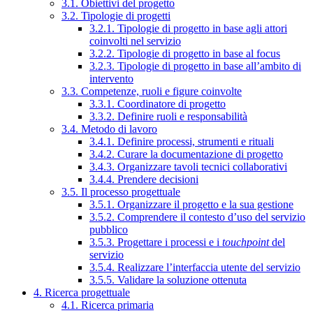
3.1. Obiettivi del progetto
3.2. Tipologie di progetti
3.2.1. Tipologie di progetto in base agli attori
coinvolti nel servizio
3.2.2. Tipologie di progetto in base al focus
3.2.3. Tipologie di progetto in base all’ambito di
intervento
3.3. Competenze, ruoli e figure coinvolte
3.3.1. Coordinatore di progetto
3.3.2. Definire ruoli e responsabilità
3.4. Metodo di lavoro
3.4.1. Definire processi, strumenti e rituali
3.4.2. Curare la documentazione di progetto
3.4.3. Organizzare tavoli tecnici collaborativi
3.4.4. Prendere decisioni
3.5. Il processo progettuale
3.5.1. Organizzare il progetto e la sua gestione
3.5.2. Comprendere il contesto d’uso del servizio
pubblico
3.5.3. Progettare i processi e i
touchpoint
del
servizio
3.5.4. Realizzare l’interfaccia utente del servizio
3.5.5. Validare la soluzione ottenuta
4. Ricerca progettuale
4.1. Ricerca primaria