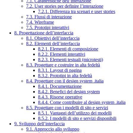
7.1. Caratteristiche dell’interazione
7.2. User stories per definire l’interazione
7.2.1. Differenza tra scenari e user stories
7.3. Flussi di interazione
7.4. Wireframe
7.5. Prototipi interattivi
8. Progettazione dell’interfaccia
8.1. Obiettivi dell’interfaccia
8.2. Elementi dell’interfaccia
8.2.1. Elementi di composizione
8.2.2. Elementi interattivi
8.2.3. Elementi testuali (microtesti)
8.3. Progettare e costruire in alta fedeltà
8.3.1. Layout di pagina
8.3.2. Prototipi in alta fedeltà
8.4. Progettare con il design system .italia
8.4.1. Documentazione
8.4.2. Benefici del design system
8.4.3. Risorse operative
8.4.4. Come contribuire al design system .italia
8.5. Progettare con i modelli di sito e servizi
8.5.1. Vantaggi dell’utilizzo dei modelli
8.5.2. I modelli di sito e servizi disponibili
9. Sviluppo dell’interfaccia
9.1. Approccio allo sviluppo