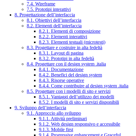
7.4. Wireframe
7.5. Prototipi interattivi
8. Progettazione dell’interfaccia
8.1. Obiettivi dell’interfaccia
8.2. Elementi dell’interfaccia
8.2.1. Elementi di composizione
8.2.2. Elementi interattivi
8.2.3. Elementi testuali (microtesti)
8.3. Progettare e costruire in alta fedeltà
8.3.1. Layout di pagina
8.3.2. Prototipi in alta fedeltà
8.4. Progettare con il design system .italia
8.4.1. Documentazione
8.4.2. Benefici del design system
8.4.3. Risorse operative
8.4.4. Come contribuire al design system .italia
8.5. Progettare con i modelli di sito e servizi
8.5.1. Vantaggi dell’utilizzo dei modelli
8.5.2. I modelli di sito e servizi disponibili
9. Sviluppo dell’interfaccia
9.1. Approccio allo sviluppo
9.1.1. Attività preliminari
9.1.2. Web design responsivo e accessibile
9.1.3. Mobile first
9.1.4. Progressive enhancement e Graceful