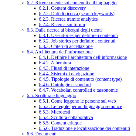
6.2. Ricerca utente sui contenuti e il linguaggio
6.2.1. Content discovery
6.2.2. Dati di ricerca (search keywords)
6.2.3. Ricerca tramite analytics
6.2.4. Ricerca sui forum
6.3. Dalla ricerca ai bisogni degli utenti
6.3.1. User stories per definire i contenuti
6.3.2. Job stories per definire i contenuti
6.3.3. Criteri di accettazione
6.4. Architettura dell’informazione
6.4.1. Definire l’architettura dell’informazione
6.4.2. Alberatura
6.4.3. Flussi di interazione
6.4.4. Sistemi di navigazione
6.4.5. Tipologie di contenuto (content type)
6.4.6. Ontologie e standard
6.4.7. Vocabolari controllati e tassonomie
6.5. Scrittura e linguaggio
6.5.1. Come leggono le persone sul web
6.5.2. Le regole per un linguaggio semplice
6.5.3. Microtesti
6.5.4. Scrittura collaborativa
6.5.5. Content critique
6.5.6. Traduzione e localizzazione dei contenuti
6.6. Documenti