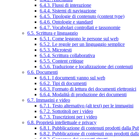
6.4.3. Flussi di interazione
6.4.4. Sistemi di navigazione
6.4.5. Tipologie di contenuto (content type)
6.4.6. Ontologie e standard
6.4.7. Vocabolari controllati e tassonomie
6.5. Scrittura e linguaggio
6.5.1. Come leggono le persone sul web
6.5.2. Le regole per un linguaggio semplice
6.5.3. Microtesti
6.5.4. Scrittura collaborativa
6.5.5. Content critique
6.5.6. Traduzione e localizzazione dei contenuti
6.6. Documenti
6.6.1. I documenti vanno sul web
6.6.2. Tipi di documenti
6.6.3. Formato di lettura dei documenti elettronici
6.6.4. Modalità di produzione dei documenti
6.7. Immagini e video
6.7.1. Testo alternativo (alt text) per le immagini
6.7.2. Sottotitoli per i video
6.7.3. Trascrizioni per i video
6.8. Proprietà intellettuale e privacy
6.8.1. Pubblicazione di contenuti prodotti dalla P
6.8.2. Pubblicazione di contenuti non prodotti dal