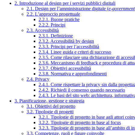
2. Introduzione al design per i servizi pubblici digitali
2.1. Design per l’amministrazione digitale (
e-government
2.2. L’approccio progettuale
2.2.1. Buone pratiche
2.2.2. Principi
2.3. Accessibilità
2.3.1. Definizione
2.3.2. Accessibilità by design
2.3.3. Principi per l’accessibilità
2.3.4. Linee guida e criteri di successo
2.3.5. Come rilasciare una dichiarazione di accessib
2.3.6. Meccanismo di feedback e procedura di attu
2.3.7. Obiettivi accessibilità
2.3.8. Normativa e approfondimenti
2.4. Privacy
2.4.1. Come rispettare la privacy sin dalla progettaz
2.4.2. Richiedi il consenso quando necessario
2.4.3. Le basi del sito web: architettura, informati
3. Pianificazione, gestione e strategia
3.1. Obiettivi del progetto
3.2. Tipologie di progetti
3.2.1. Tipologie di progetto in base agli attori coinv
3.2.2. Tipologie di progetto in base al focus
3.2.3. Tipologie di progetto in base all’ambito di i
3.3. Competenze, ruoli e figure coinvolte