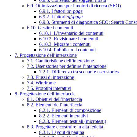
6.8.3. Consenso dei soggetti ritratti
6.9. Ottimizzazione per i motori di ricerca (SEO)
6.9.1. I fattori
on-page
6.9.2. I fattori
off-page
6.9.3. Strumenti di diagnostica SEO: Search Cons
6.10. Gestire i contenuti
6.10.1. L’inventario dei contenuti
6.10.2. Revisionare i contenuti
6.10.3. Migrare i contenuti
6.10.4. Pubblicare i contenuti
7. Progettazione dell’interazione
7.1. Caratteristiche dell’interazione
7.2. User stories per definire l’interazione
7.2.1. Differenza tra scenari e user stories
7.3. Flussi di interazione
7.4. Wireframe
7.5. Prototipi interattivi
8. Progettazione dell’interfaccia
8.1. Obiettivi dell’interfaccia
8.2. Elementi dell’interfaccia
8.2.1. Elementi di composizione
8.2.2. Elementi interattivi
8.2.3. Elementi testuali (microtesti)
8.3. Progettare e costruire in alta fedeltà
8.3.1. Layout di pagina