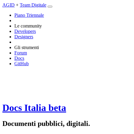
AGID
+
Team Digitale
Piano Triennale
Le community
Developers
Designers
Gli strumenti
Forum
Docs
GitHub
Docs Italia
beta
Documenti pubblici, digitali.