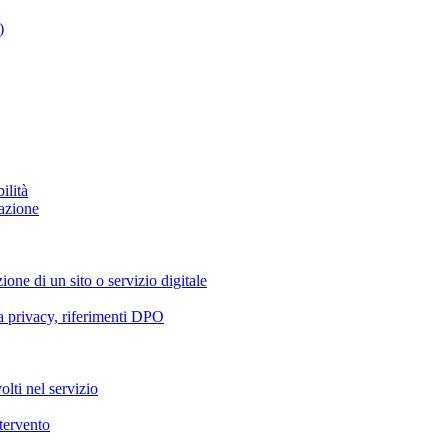
)
ilità
azione
ione di un sito o servizio digitale
va privacy, riferimenti DPO
olti nel servizio
ntervento