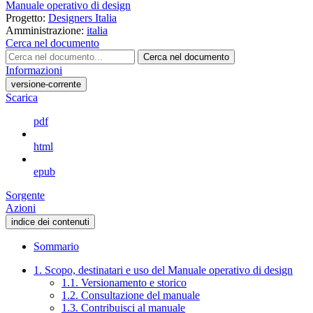
Manuale operativo di design
Progetto:
Designers Italia
Amministrazione:
italia
Cerca nel documento
Cerca nel documento
Informazioni
versione-corrente
Scarica
pdf
html
epub
Sorgente
Azioni
indice dei contenuti
Sommario
1. Scopo, destinatari e uso del Manuale operativo di design
1.1. Versionamento e storico
1.2. Consultazione del manuale
1.3. Contribuisci al manuale