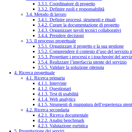
3.3.1. Coordinatore di progetto
3.3.2. Definire ruoli e responsabilità
3.4. Metodo di lavoro
3.4.1. Definire processi, strumenti e rituali
3.4.2. Curare la documentazione di progetto
3.4.3. Organizzare tavoli tecnici collaborativi
3.4.4. Prendere decisioni
3.5. Il processo progettuale
3.5.1. Organizzare il progetto e la sua gestione
3.5.2. Comprendere il contesto d’uso del servizio 
3.5.3. Progettare i processi e i
touchpoint
del servi
3.5.4. Realizzare l’interfaccia utente del servizio
3.5.5. Validare la soluzione ottenuta
4. Ricerca progettuale
4.1. Ricerca primaria
4.1.1. Interviste
4.1.2. Questionari
4.1.3. Test di usabilità
4.1.4. Web analytics
4.1.5. Strumenti di mappatura dell’esperienza uten
4.2. Ricerca secondaria
4.2.1. Ricerca documentale
4.2.2. Analisi benchmark
4.2.3. Valutazione euristica
5. Progettazione dei servizi