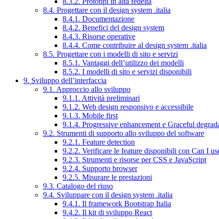
8.3.2. Prototipi in alta fedeltà
8.4. Progettare con il design system .italia
8.4.1. Documentazione
8.4.2. Benefici del design system
8.4.3. Risorse operative
8.4.4. Come contribuire al design system .italia
8.5. Progettare con i modelli di sito e servizi
8.5.1. Vantaggi dell’utilizzo dei modelli
8.5.2. I modelli di sito e servizi disponibili
9. Sviluppo dell’interfaccia
9.1. Approccio allo sviluppo
9.1.1. Attività preliminari
9.1.2. Web design responsivo e accessibile
9.1.3. Mobile first
9.1.4. Progressive enhancement e Graceful degrad
9.2. Strumenti di supporto allo sviluppo del software
9.2.1. Feature detection
9.2.2. Verificare le feature disponibili con Can I us
9.2.3. Strumenti e risorse per CSS e JavaScript
9.2.4. Supporto browser
9.2.5. Misurare le prestazioni
9.3. Catalogo del riuso
9.4. Sviluppare con il design system .italia
9.4.1. Il framework Bootstrap Italia
9.4.2. Il kit di sviluppo React