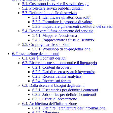
5.1. Cosa sono i servizi e il service design
5.2. Progettare servizi pubblici digitali
5.3. Definire il modello di servizio
5.3.1. Identificare gli attori coinvolti
5.3.2. Formulare la proposta di valore
5.3.3. Inquadrare gli elementi costitutivi del serviz
5.4. Descrivere il funzionamento del servizio
5.4.1. Mappare l’ecosistema
5.4.2. Rappresentare i flussi di servizio
5.5. Co-progettare le soluzioni
5.5.1. Workshop di co-progettazione
6. Progettazione dei contenuti
6.1. Cos’è il content design
6.2. Ricerca utente sui contenuti e il linguaggio
6.2.1. Content discovery
6.2.2. Dati di ricerca (search keywords)
6.2.3. Ricerca tramite analytics
6.2.4. Ricerca sui forum
6.3. Dalla ricerca ai bisogni degli utenti
6.3.1. User stories per definire i contenuti
6.3.2. Job stories per definire i contenuti
6.3.3. Criteri di accettazione
6.4. Architettura dell’informazione
6.4.1. Definire l’architettura dell’informazione
6.4.2. Alberatura