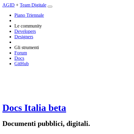
AGID
+
Team Digitale
Piano Triennale
Le community
Developers
Designers
Gli strumenti
Forum
Docs
GitHub
Docs Italia
beta
Documenti pubblici, digitali.