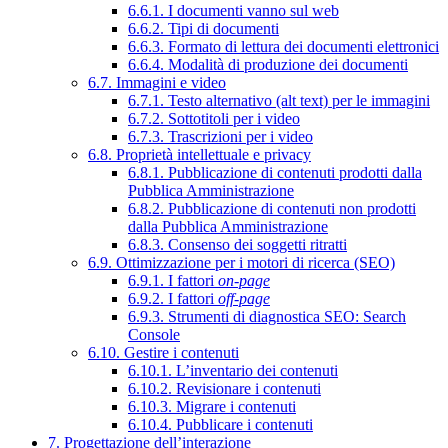
6.6.1. I documenti vanno sul web
6.6.2. Tipi di documenti
6.6.3. Formato di lettura dei documenti elettronici
6.6.4. Modalità di produzione dei documenti
6.7. Immagini e video
6.7.1. Testo alternativo (alt text) per le immagini
6.7.2. Sottotitoli per i video
6.7.3. Trascrizioni per i video
6.8. Proprietà intellettuale e privacy
6.8.1. Pubblicazione di contenuti prodotti dalla
Pubblica Amministrazione
6.8.2. Pubblicazione di contenuti non prodotti
dalla Pubblica Amministrazione
6.8.3. Consenso dei soggetti ritratti
6.9. Ottimizzazione per i motori di ricerca (SEO)
6.9.1. I fattori
on-page
6.9.2. I fattori
off-page
6.9.3. Strumenti di diagnostica SEO: Search
Console
6.10. Gestire i contenuti
6.10.1. L’inventario dei contenuti
6.10.2. Revisionare i contenuti
6.10.3. Migrare i contenuti
6.10.4. Pubblicare i contenuti
7. Progettazione dell’interazione