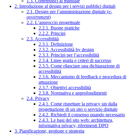
1.3. Contribuisci al manuale
2. Introduzione al design per i servizi pubblici digitali
2.1. Design per l’amministrazione digitale (
e-
government
)
2.2. L’approccio progettuale
2.2.1. Buone pratiche
2.2.2. Principi
2.3. Accessibilità
2.3.1. Definizione
2.3.2. Accessibilità by design
2.3.3. Principi per l’accessibilità
2.3.4. Linee guida e criteri di successo
2.3.5. Come rilasciare una dichiarazione di
accessibilità
2.3.6. Meccanismo di feedback e procedura di
attuazione
2.3.7. Obiettivi accessibilità
2.3.8. Normativa e approfondimenti
2.4. Privacy
2.4.1. Come rispettare la privacy sin dalla
progettazione di un sito o servizio digitale
2.4.2. Richiedi il consenso quando necessario
2.4.3. Le basi del sito web: architettura,
informativa privacy, riferimenti DPO
3. Pianificazione, gestione e strategia