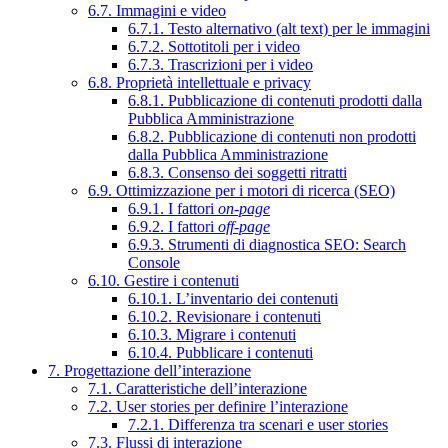
6.7. Immagini e video
6.7.1. Testo alternativo (alt text) per le immagini
6.7.2. Sottotitoli per i video
6.7.3. Trascrizioni per i video
6.8. Proprietà intellettuale e privacy
6.8.1. Pubblicazione di contenuti prodotti dalla
Pubblica Amministrazione
6.8.2. Pubblicazione di contenuti non prodotti
dalla Pubblica Amministrazione
6.8.3. Consenso dei soggetti ritratti
6.9. Ottimizzazione per i motori di ricerca (SEO)
6.9.1. I fattori
on-page
6.9.2. I fattori
off-page
6.9.3. Strumenti di diagnostica SEO: Search
Console
6.10. Gestire i contenuti
6.10.1. L’inventario dei contenuti
6.10.2. Revisionare i contenuti
6.10.3. Migrare i contenuti
6.10.4. Pubblicare i contenuti
7. Progettazione dell’interazione
7.1. Caratteristiche dell’interazione
7.2. User stories per definire l’interazione
7.2.1. Differenza tra scenari e user stories
7.3. Flussi di interazione