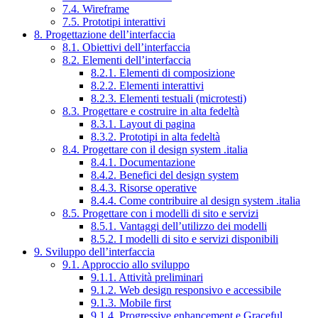
7.4. Wireframe
7.5. Prototipi interattivi
8. Progettazione dell’interfaccia
8.1. Obiettivi dell’interfaccia
8.2. Elementi dell’interfaccia
8.2.1. Elementi di composizione
8.2.2. Elementi interattivi
8.2.3. Elementi testuali (microtesti)
8.3. Progettare e costruire in alta fedeltà
8.3.1. Layout di pagina
8.3.2. Prototipi in alta fedeltà
8.4. Progettare con il design system .italia
8.4.1. Documentazione
8.4.2. Benefici del design system
8.4.3. Risorse operative
8.4.4. Come contribuire al design system .italia
8.5. Progettare con i modelli di sito e servizi
8.5.1. Vantaggi dell’utilizzo dei modelli
8.5.2. I modelli di sito e servizi disponibili
9. Sviluppo dell’interfaccia
9.1. Approccio allo sviluppo
9.1.1. Attività preliminari
9.1.2. Web design responsivo e accessibile
9.1.3. Mobile first
9.1.4. Progressive enhancement e Graceful