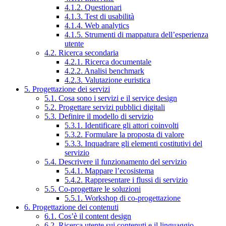
4.1.2. Questionari
4.1.3. Test di usabilità
4.1.4. Web analytics
4.1.5. Strumenti di mappatura dell’esperienza
utente
4.2. Ricerca secondaria
4.2.1. Ricerca documentale
4.2.2. Analisi benchmark
4.2.3. Valutazione euristica
5. Progettazione dei servizi
5.1. Cosa sono i servizi e il service design
5.2. Progettare servizi pubblici digitali
5.3. Definire il modello di servizio
5.3.1. Identificare gli attori coinvolti
5.3.2. Formulare la proposta di valore
5.3.3. Inquadrare gli elementi costitutivi del
servizio
5.4. Descrivere il funzionamento del servizio
5.4.1. Mappare l’ecosistema
5.4.2. Rappresentare i flussi di servizio
5.5. Co-progettare le soluzioni
5.5.1. Workshop di co-progettazione
6. Progettazione dei contenuti
6.1. Cos’è il content design
6.2. Ricerca utente sui contenuti e il linguaggio