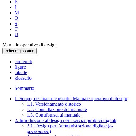
E
I
M
O
S
T
U
Manuale operativo di design
indici e glossario
contenuti
figure
tabelle
glossario
Sommario
1. Scopo, destinatari e uso del Manuale operativo di design
1.1. Versionamento e storico
1.2. Consultazione del manuale
1.3. Contribuisci al manuale
2. Introduzione al design per i servizi pubblici digitali
2.1. Design per l’amministrazione digitale (
e-
government
)