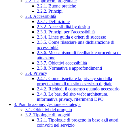
2.2. L’approccio progettuale
2.2.1. Buone pratiche
2.2.2. Principi
2.3. Accessibilità
2.3.1. Definizione
2.3.2. Accessibilità by design
2.3.3. Principi per l’accessibilità
2.3.4. Linee guida e criteri di successo
2.3.5. Come rilasciare una dichiarazione di
accessibilità
2.3.6. Meccanismo di feedback e procedura di
attuazione
2.3.7. Obiettivi accessibilità
2.3.8. Normativa e approfondimenti
2.4. Privacy
2.4.1. Come rispettare la privacy sin dalla
progettazione di un sito o servizio digitale
2.4.2. Richiedi il consenso quando necessario
2.4.3. Le basi del sito web: architettura,
informativa privacy, riferimenti DPO
3. Pianificazione, gestione e strategia
3.1. Obiettivi del progetto
3.2. Tipologie di progetti
3.2.1. Tipologie di progetto in base agli attori
coinvolti nel servizio