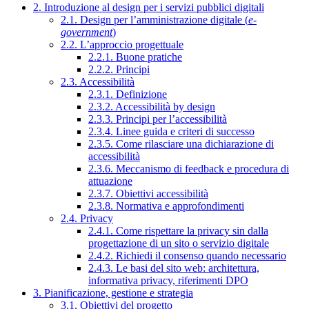
2. Introduzione al design per i servizi pubblici digitali
2.1. Design per l’amministrazione digitale (
e-
government
)
2.2. L’approccio progettuale
2.2.1. Buone pratiche
2.2.2. Principi
2.3. Accessibilità
2.3.1. Definizione
2.3.2. Accessibilità by design
2.3.3. Principi per l’accessibilità
2.3.4. Linee guida e criteri di successo
2.3.5. Come rilasciare una dichiarazione di
accessibilità
2.3.6. Meccanismo di feedback e procedura di
attuazione
2.3.7. Obiettivi accessibilità
2.3.8. Normativa e approfondimenti
2.4. Privacy
2.4.1. Come rispettare la privacy sin dalla
progettazione di un sito o servizio digitale
2.4.2. Richiedi il consenso quando necessario
2.4.3. Le basi del sito web: architettura,
informativa privacy, riferimenti DPO
3. Pianificazione, gestione e strategia
3.1. Obiettivi del progetto