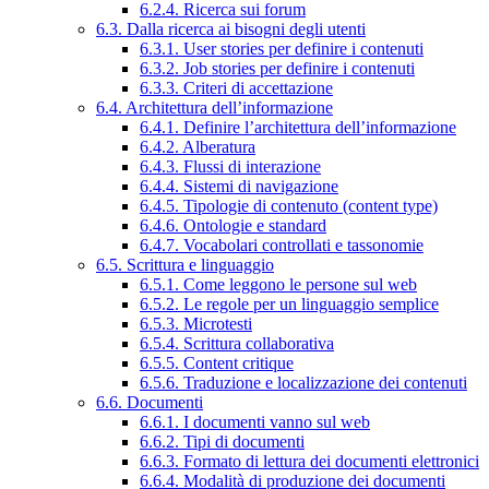
6.2.4. Ricerca sui forum
6.3. Dalla ricerca ai bisogni degli utenti
6.3.1. User stories per definire i contenuti
6.3.2. Job stories per definire i contenuti
6.3.3. Criteri di accettazione
6.4. Architettura dell’informazione
6.4.1. Definire l’architettura dell’informazione
6.4.2. Alberatura
6.4.3. Flussi di interazione
6.4.4. Sistemi di navigazione
6.4.5. Tipologie di contenuto (content type)
6.4.6. Ontologie e standard
6.4.7. Vocabolari controllati e tassonomie
6.5. Scrittura e linguaggio
6.5.1. Come leggono le persone sul web
6.5.2. Le regole per un linguaggio semplice
6.5.3. Microtesti
6.5.4. Scrittura collaborativa
6.5.5. Content critique
6.5.6. Traduzione e localizzazione dei contenuti
6.6. Documenti
6.6.1. I documenti vanno sul web
6.6.2. Tipi di documenti
6.6.3. Formato di lettura dei documenti elettronici
6.6.4. Modalità di produzione dei documenti