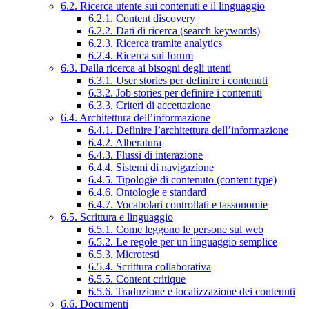
6.2. Ricerca utente sui contenuti e il linguaggio
6.2.1. Content discovery
6.2.2. Dati di ricerca (search keywords)
6.2.3. Ricerca tramite analytics
6.2.4. Ricerca sui forum
6.3. Dalla ricerca ai bisogni degli utenti
6.3.1. User stories per definire i contenuti
6.3.2. Job stories per definire i contenuti
6.3.3. Criteri di accettazione
6.4. Architettura dell’informazione
6.4.1. Definire l’architettura dell’informazione
6.4.2. Alberatura
6.4.3. Flussi di interazione
6.4.4. Sistemi di navigazione
6.4.5. Tipologie di contenuto (content type)
6.4.6. Ontologie e standard
6.4.7. Vocabolari controllati e tassonomie
6.5. Scrittura e linguaggio
6.5.1. Come leggono le persone sul web
6.5.2. Le regole per un linguaggio semplice
6.5.3. Microtesti
6.5.4. Scrittura collaborativa
6.5.5. Content critique
6.5.6. Traduzione e localizzazione dei contenuti
6.6. Documenti