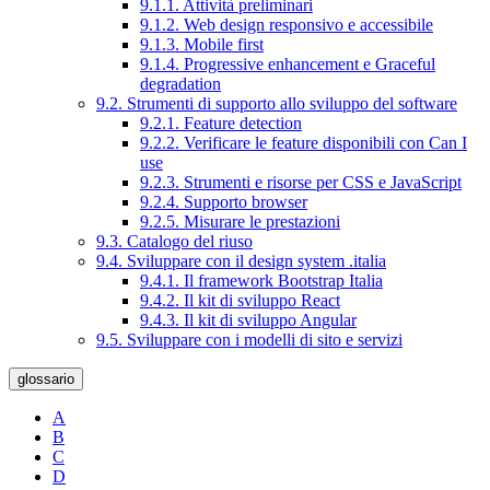
9.1.1. Attività preliminari
9.1.2. Web design responsivo e accessibile
9.1.3. Mobile first
9.1.4. Progressive enhancement e Graceful
degradation
9.2. Strumenti di supporto allo sviluppo del software
9.2.1. Feature detection
9.2.2. Verificare le feature disponibili con Can I
use
9.2.3. Strumenti e risorse per CSS e JavaScript
9.2.4. Supporto browser
9.2.5. Misurare le prestazioni
9.3. Catalogo del riuso
9.4. Sviluppare con il design system .italia
9.4.1. Il framework Bootstrap Italia
9.4.2. Il kit di sviluppo React
9.4.3. Il kit di sviluppo Angular
9.5. Sviluppare con i modelli di sito e servizi
glossario
A
B
C
D