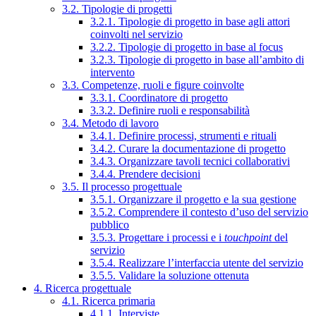
3.2. Tipologie di progetti
3.2.1. Tipologie di progetto in base agli attori
coinvolti nel servizio
3.2.2. Tipologie di progetto in base al focus
3.2.3. Tipologie di progetto in base all’ambito di
intervento
3.3. Competenze, ruoli e figure coinvolte
3.3.1. Coordinatore di progetto
3.3.2. Definire ruoli e responsabilità
3.4. Metodo di lavoro
3.4.1. Definire processi, strumenti e rituali
3.4.2. Curare la documentazione di progetto
3.4.3. Organizzare tavoli tecnici collaborativi
3.4.4. Prendere decisioni
3.5. Il processo progettuale
3.5.1. Organizzare il progetto e la sua gestione
3.5.2. Comprendere il contesto d’uso del servizio
pubblico
3.5.3. Progettare i processi e i
touchpoint
del
servizio
3.5.4. Realizzare l’interfaccia utente del servizio
3.5.5. Validare la soluzione ottenuta
4. Ricerca progettuale
4.1. Ricerca primaria
4.1.1. Interviste