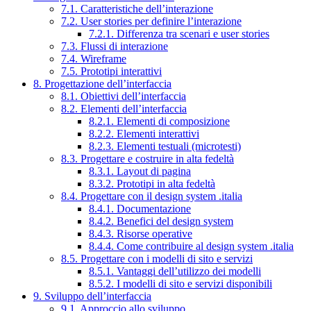
7.1. Caratteristiche dell’interazione
7.2. User stories per definire l’interazione
7.2.1. Differenza tra scenari e user stories
7.3. Flussi di interazione
7.4. Wireframe
7.5. Prototipi interattivi
8. Progettazione dell’interfaccia
8.1. Obiettivi dell’interfaccia
8.2. Elementi dell’interfaccia
8.2.1. Elementi di composizione
8.2.2. Elementi interattivi
8.2.3. Elementi testuali (microtesti)
8.3. Progettare e costruire in alta fedeltà
8.3.1. Layout di pagina
8.3.2. Prototipi in alta fedeltà
8.4. Progettare con il design system .italia
8.4.1. Documentazione
8.4.2. Benefici del design system
8.4.3. Risorse operative
8.4.4. Come contribuire al design system .italia
8.5. Progettare con i modelli di sito e servizi
8.5.1. Vantaggi dell’utilizzo dei modelli
8.5.2. I modelli di sito e servizi disponibili
9. Sviluppo dell’interfaccia
9.1. Approccio allo sviluppo