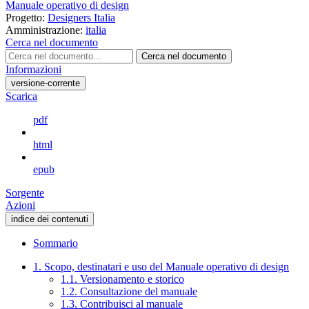
Manuale operativo di design
Progetto:
Designers Italia
Amministrazione:
italia
Cerca nel documento
Cerca nel documento
Informazioni
versione-corrente
Scarica
pdf
html
epub
Sorgente
Azioni
indice dei contenuti
Sommario
1. Scopo, destinatari e uso del Manuale operativo di design
1.1. Versionamento e storico
1.2. Consultazione del manuale
1.3. Contribuisci al manuale