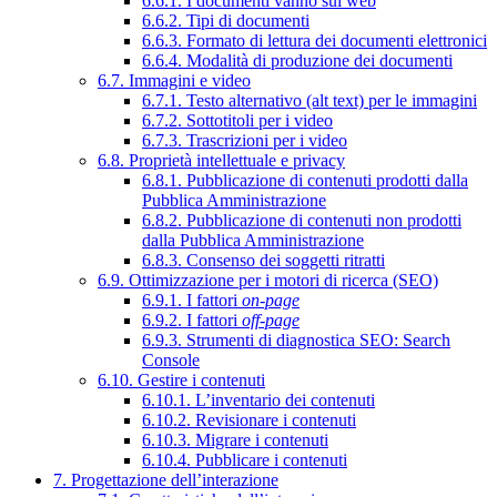
6.6.1. I documenti vanno sul web
6.6.2. Tipi di documenti
6.6.3. Formato di lettura dei documenti elettronici
6.6.4. Modalità di produzione dei documenti
6.7. Immagini e video
6.7.1. Testo alternativo (alt text) per le immagini
6.7.2. Sottotitoli per i video
6.7.3. Trascrizioni per i video
6.8. Proprietà intellettuale e privacy
6.8.1. Pubblicazione di contenuti prodotti dalla
Pubblica Amministrazione
6.8.2. Pubblicazione di contenuti non prodotti
dalla Pubblica Amministrazione
6.8.3. Consenso dei soggetti ritratti
6.9. Ottimizzazione per i motori di ricerca (SEO)
6.9.1. I fattori
on-page
6.9.2. I fattori
off-page
6.9.3. Strumenti di diagnostica SEO: Search
Console
6.10. Gestire i contenuti
6.10.1. L’inventario dei contenuti
6.10.2. Revisionare i contenuti
6.10.3. Migrare i contenuti
6.10.4. Pubblicare i contenuti
7. Progettazione dell’interazione