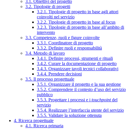
3.1. Obiettivi del progetto
3.2. Tipologie di progetti
3.2.1. Tipologie di progetto in base agli attori
coinvolti nel servizio
3.2.2. Tipologie di progetto in base al focus
3.2.3. Tipologie di progetto in base all’ambito di
intervento
3.3. Competenze, ruoli e figure coinvolte
3.3.1. Coordinatore di progetto
3.3.2. Definire ruoli e responsabilità
3.4. Metodo di lavoro
3.4.1. Definire processi, strumenti e rituali
3.4.2. Curare la documentazione di progetto
3.4.3. Organizzare tavoli tecnici collaborativi
3.4.4. Prendere decisioni
3.5. Il processo progettuale
3.5.1. Organizzare il progetto e la sua gestione
3.5.2. Comprendere il contesto d’uso del servizio
pubblico
3.5.3. Progettare i processi e i
touchpoint
del
servizio
3.5.4. Realizzare l’interfaccia utente del servizio
3.5.5. Validare la soluzione ottenuta
4. Ricerca progettuale
4.1. Ricerca primaria