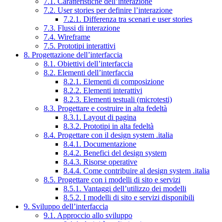
7.1. Caratteristiche dell’interazione
7.2. User stories per definire l’interazione
7.2.1. Differenza tra scenari e user stories
7.3. Flussi di interazione
7.4. Wireframe
7.5. Prototipi interattivi
8. Progettazione dell’interfaccia
8.1. Obiettivi dell’interfaccia
8.2. Elementi dell’interfaccia
8.2.1. Elementi di composizione
8.2.2. Elementi interattivi
8.2.3. Elementi testuali (microtesti)
8.3. Progettare e costruire in alta fedeltà
8.3.1. Layout di pagina
8.3.2. Prototipi in alta fedeltà
8.4. Progettare con il design system .italia
8.4.1. Documentazione
8.4.2. Benefici del design system
8.4.3. Risorse operative
8.4.4. Come contribuire al design system .italia
8.5. Progettare con i modelli di sito e servizi
8.5.1. Vantaggi dell’utilizzo dei modelli
8.5.2. I modelli di sito e servizi disponibili
9. Sviluppo dell’interfaccia
9.1. Approccio allo sviluppo