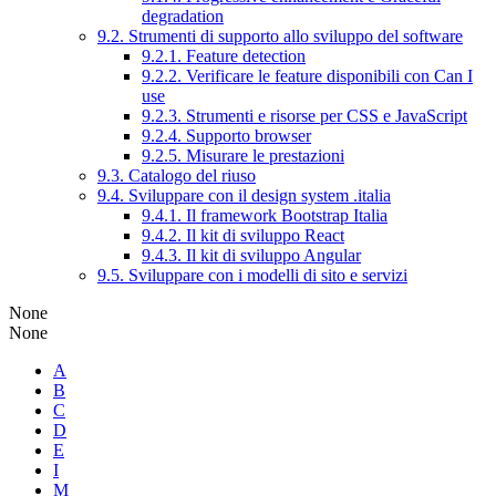
degradation
9.2. Strumenti di supporto allo sviluppo del software
9.2.1. Feature detection
9.2.2. Verificare le feature disponibili con Can I
use
9.2.3. Strumenti e risorse per CSS e JavaScript
9.2.4. Supporto browser
9.2.5. Misurare le prestazioni
9.3. Catalogo del riuso
9.4. Sviluppare con il design system .italia
9.4.1. Il framework Bootstrap Italia
9.4.2. Il kit di sviluppo React
9.4.3. Il kit di sviluppo Angular
9.5. Sviluppare con i modelli di sito e servizi
None
None
A
B
C
D
E
I
M