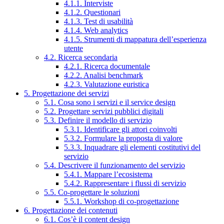
4.1.1. Interviste
4.1.2. Questionari
4.1.3. Test di usabilità
4.1.4. Web analytics
4.1.5. Strumenti di mappatura dell’esperienza
utente
4.2. Ricerca secondaria
4.2.1. Ricerca documentale
4.2.2. Analisi benchmark
4.2.3. Valutazione euristica
5. Progettazione dei servizi
5.1. Cosa sono i servizi e il service design
5.2. Progettare servizi pubblici digitali
5.3. Definire il modello di servizio
5.3.1. Identificare gli attori coinvolti
5.3.2. Formulare la proposta di valore
5.3.3. Inquadrare gli elementi costitutivi del
servizio
5.4. Descrivere il funzionamento del servizio
5.4.1. Mappare l’ecosistema
5.4.2. Rappresentare i flussi di servizio
5.5. Co-progettare le soluzioni
5.5.1. Workshop di co-progettazione
6. Progettazione dei contenuti
6.1. Cos’è il content design