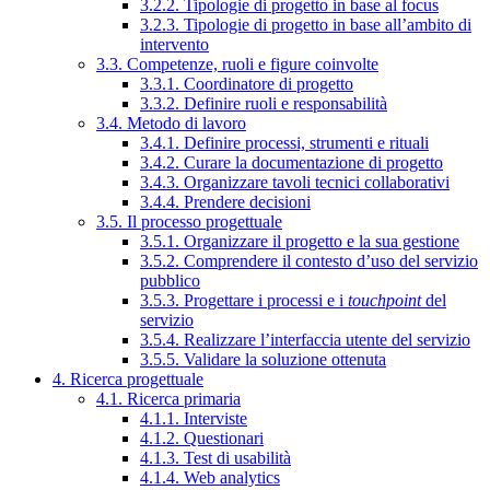
3.2.2. Tipologie di progetto in base al focus
3.2.3. Tipologie di progetto in base all’ambito di
intervento
3.3. Competenze, ruoli e figure coinvolte
3.3.1. Coordinatore di progetto
3.3.2. Definire ruoli e responsabilità
3.4. Metodo di lavoro
3.4.1. Definire processi, strumenti e rituali
3.4.2. Curare la documentazione di progetto
3.4.3. Organizzare tavoli tecnici collaborativi
3.4.4. Prendere decisioni
3.5. Il processo progettuale
3.5.1. Organizzare il progetto e la sua gestione
3.5.2. Comprendere il contesto d’uso del servizio
pubblico
3.5.3. Progettare i processi e i
touchpoint
del
servizio
3.5.4. Realizzare l’interfaccia utente del servizio
3.5.5. Validare la soluzione ottenuta
4. Ricerca progettuale
4.1. Ricerca primaria
4.1.1. Interviste
4.1.2. Questionari
4.1.3. Test di usabilità
4.1.4. Web analytics