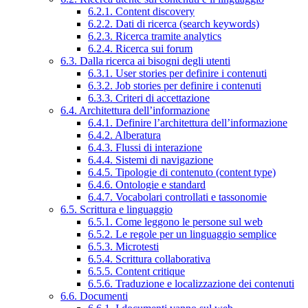
6.2.1. Content discovery
6.2.2. Dati di ricerca (search keywords)
6.2.3. Ricerca tramite analytics
6.2.4. Ricerca sui forum
6.3. Dalla ricerca ai bisogni degli utenti
6.3.1. User stories per definire i contenuti
6.3.2. Job stories per definire i contenuti
6.3.3. Criteri di accettazione
6.4. Architettura dell’informazione
6.4.1. Definire l’architettura dell’informazione
6.4.2. Alberatura
6.4.3. Flussi di interazione
6.4.4. Sistemi di navigazione
6.4.5. Tipologie di contenuto (content type)
6.4.6. Ontologie e standard
6.4.7. Vocabolari controllati e tassonomie
6.5. Scrittura e linguaggio
6.5.1. Come leggono le persone sul web
6.5.2. Le regole per un linguaggio semplice
6.5.3. Microtesti
6.5.4. Scrittura collaborativa
6.5.5. Content critique
6.5.6. Traduzione e localizzazione dei contenuti
6.6. Documenti