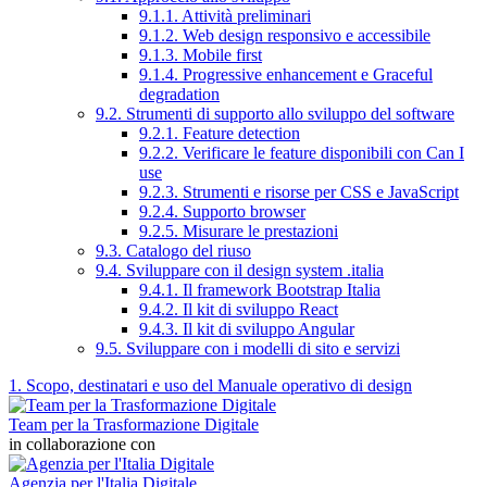
9.1.1. Attività preliminari
9.1.2. Web design responsivo e accessibile
9.1.3. Mobile first
9.1.4. Progressive enhancement e Graceful
degradation
9.2. Strumenti di supporto allo sviluppo del software
9.2.1. Feature detection
9.2.2. Verificare le feature disponibili con Can I
use
9.2.3. Strumenti e risorse per CSS e JavaScript
9.2.4. Supporto browser
9.2.5. Misurare le prestazioni
9.3. Catalogo del riuso
9.4. Sviluppare con il design system .italia
9.4.1. Il framework Bootstrap Italia
9.4.2. Il kit di sviluppo React
9.4.3. Il kit di sviluppo Angular
9.5. Sviluppare con i modelli di sito e servizi
1. Scopo, destinatari e uso del Manuale operativo di design
Team per la Trasformazione Digitale
in collaborazione con
Agenzia per l'Italia Digitale