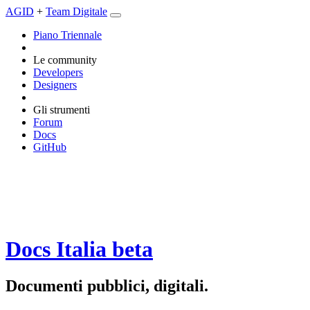
AGID
+
Team Digitale
Piano Triennale
Le community
Developers
Designers
Gli strumenti
Forum
Docs
GitHub
Docs Italia
beta
Documenti pubblici, digitali.