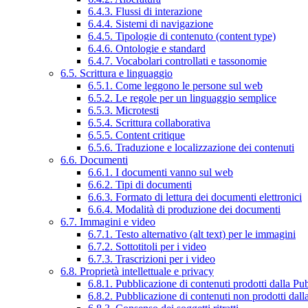
6.4.3. Flussi di interazione
6.4.4. Sistemi di navigazione
6.4.5. Tipologie di contenuto (content type)
6.4.6. Ontologie e standard
6.4.7. Vocabolari controllati e tassonomie
6.5. Scrittura e linguaggio
6.5.1. Come leggono le persone sul web
6.5.2. Le regole per un linguaggio semplice
6.5.3. Microtesti
6.5.4. Scrittura collaborativa
6.5.5. Content critique
6.5.6. Traduzione e localizzazione dei contenuti
6.6. Documenti
6.6.1. I documenti vanno sul web
6.6.2. Tipi di documenti
6.6.3. Formato di lettura dei documenti elettronici
6.6.4. Modalità di produzione dei documenti
6.7. Immagini e video
6.7.1. Testo alternativo (alt text) per le immagini
6.7.2. Sottotitoli per i video
6.7.3. Trascrizioni per i video
6.8. Proprietà intellettuale e privacy
6.8.1. Pubblicazione di contenuti prodotti dalla P
6.8.2. Pubblicazione di contenuti non prodotti dal