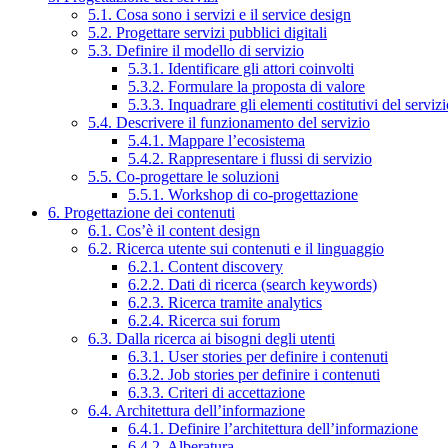
5.1. Cosa sono i servizi e il service design
5.2. Progettare servizi pubblici digitali
5.3. Definire il modello di servizio
5.3.1. Identificare gli attori coinvolti
5.3.2. Formulare la proposta di valore
5.3.3. Inquadrare gli elementi costitutivi del serviz
5.4. Descrivere il funzionamento del servizio
5.4.1. Mappare l’ecosistema
5.4.2. Rappresentare i flussi di servizio
5.5. Co-progettare le soluzioni
5.5.1. Workshop di co-progettazione
6. Progettazione dei contenuti
6.1. Cos’è il content design
6.2. Ricerca utente sui contenuti e il linguaggio
6.2.1. Content discovery
6.2.2. Dati di ricerca (search keywords)
6.2.3. Ricerca tramite analytics
6.2.4. Ricerca sui forum
6.3. Dalla ricerca ai bisogni degli utenti
6.3.1. User stories per definire i contenuti
6.3.2. Job stories per definire i contenuti
6.3.3. Criteri di accettazione
6.4. Architettura dell’informazione
6.4.1. Definire l’architettura dell’informazione
6.4.2. Alberatura