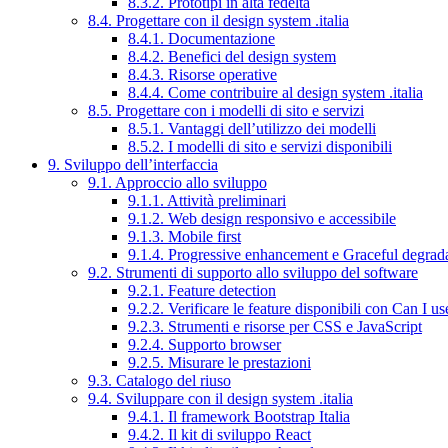
8.3.2. Prototipi in alta fedeltà
8.4. Progettare con il design system .italia
8.4.1. Documentazione
8.4.2. Benefici del design system
8.4.3. Risorse operative
8.4.4. Come contribuire al design system .italia
8.5. Progettare con i modelli di sito e servizi
8.5.1. Vantaggi dell’utilizzo dei modelli
8.5.2. I modelli di sito e servizi disponibili
9. Sviluppo dell’interfaccia
9.1. Approccio allo sviluppo
9.1.1. Attività preliminari
9.1.2. Web design responsivo e accessibile
9.1.3. Mobile first
9.1.4. Progressive enhancement e Graceful degrad
9.2. Strumenti di supporto allo sviluppo del software
9.2.1. Feature detection
9.2.2. Verificare le feature disponibili con Can I us
9.2.3. Strumenti e risorse per CSS e JavaScript
9.2.4. Supporto browser
9.2.5. Misurare le prestazioni
9.3. Catalogo del riuso
9.4. Sviluppare con il design system .italia
9.4.1. Il framework Bootstrap Italia
9.4.2. Il kit di sviluppo React