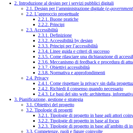
2. Introduzione al design per i servizi pubblici digitali
2.1. Design per l’amministrazione digitale (
e-government
2.2. L’approccio progettuale
2.2.1. Buone pratiche
2.2.2. Principi
2.3. Accessibilità
2.3.1. Definizione
2.3.2. Accessibilità by design
2.3.3. Principi per l’accessibilità
2.3.4. Linee guida e criteri di successo
2.3.5. Come rilasciare una dichiarazione di accessib
2.3.6. Meccanismo di feedback e procedura di attu
2.3.7. Obiettivi accessibilità
2.3.8. Normativa e approfondimenti
2.4. Privacy
2.4.1. Come rispettare la privacy sin dalla progettaz
2.4.2. Richiedi il consenso quando necessario
2.4.3. Le basi del sito web: architettura, informati
3. Pianificazione, gestione e strategia
3.1. Obiettivi del progetto
3.2. Tipologie di progetti
3.2.1. Tipologie di progetto in base agli attori coinv
3.2.2. Tipologie di progetto in base al focus
3.2.3. Tipologie di progetto in base all’ambito di i
3.3. Competenze, ruoli e figure coinvolte