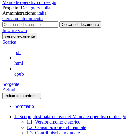
Manuale operativo di design
Progetto:
Designers Italia
Amministrazione:
italia
Cerca nel documento
Cerca nel documento
Informazioni
versione-corrente
Scarica
pdf
html
epub
Sorgente
Azioni
indice dei contenuti
Sommario
1. Scopo, destinatari e uso del Manuale operativo di design
1.1. Versionamento e storico
1.2. Consultazione del manuale
1.3. Contribuisci al manuale