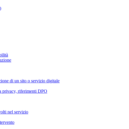
)
ilità
azione
ione di un sito o servizio digitale
va privacy, riferimenti DPO
olti nel servizio
ntervento