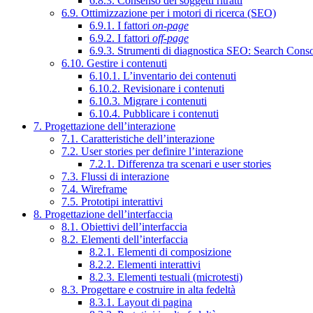
6.8.3. Consenso dei soggetti ritratti
6.9. Ottimizzazione per i motori di ricerca (SEO)
6.9.1. I fattori
on-page
6.9.2. I fattori
off-page
6.9.3. Strumenti di diagnostica SEO: Search Cons
6.10. Gestire i contenuti
6.10.1. L’inventario dei contenuti
6.10.2. Revisionare i contenuti
6.10.3. Migrare i contenuti
6.10.4. Pubblicare i contenuti
7. Progettazione dell’interazione
7.1. Caratteristiche dell’interazione
7.2. User stories per definire l’interazione
7.2.1. Differenza tra scenari e user stories
7.3. Flussi di interazione
7.4. Wireframe
7.5. Prototipi interattivi
8. Progettazione dell’interfaccia
8.1. Obiettivi dell’interfaccia
8.2. Elementi dell’interfaccia
8.2.1. Elementi di composizione
8.2.2. Elementi interattivi
8.2.3. Elementi testuali (microtesti)
8.3. Progettare e costruire in alta fedeltà
8.3.1. Layout di pagina