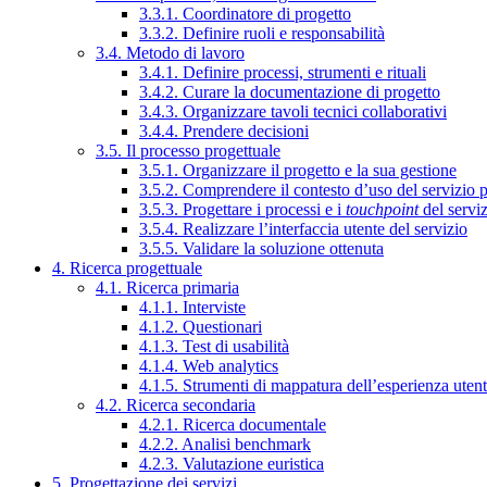
3.3.1. Coordinatore di progetto
3.3.2. Definire ruoli e responsabilità
3.4. Metodo di lavoro
3.4.1. Definire processi, strumenti e rituali
3.4.2. Curare la documentazione di progetto
3.4.3. Organizzare tavoli tecnici collaborativi
3.4.4. Prendere decisioni
3.5. Il processo progettuale
3.5.1. Organizzare il progetto e la sua gestione
3.5.2. Comprendere il contesto d’uso del servizio 
3.5.3. Progettare i processi e i
touchpoint
del servi
3.5.4. Realizzare l’interfaccia utente del servizio
3.5.5. Validare la soluzione ottenuta
4. Ricerca progettuale
4.1. Ricerca primaria
4.1.1. Interviste
4.1.2. Questionari
4.1.3. Test di usabilità
4.1.4. Web analytics
4.1.5. Strumenti di mappatura dell’esperienza uten
4.2. Ricerca secondaria
4.2.1. Ricerca documentale
4.2.2. Analisi benchmark
4.2.3. Valutazione euristica
5. Progettazione dei servizi