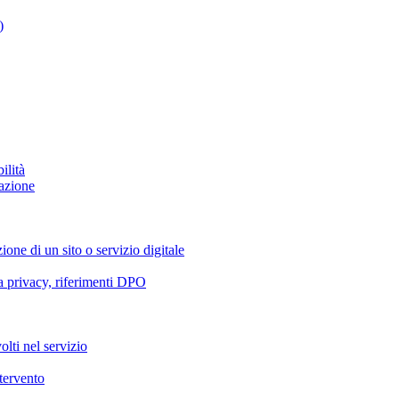
)
ilità
azione
ione di un sito o servizio digitale
va privacy, riferimenti DPO
olti nel servizio
ntervento