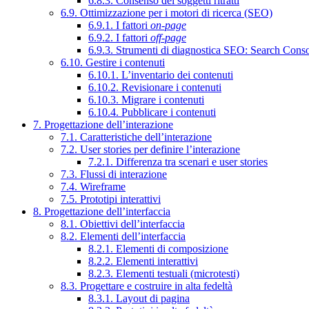
6.8.3. Consenso dei soggetti ritratti
6.9. Ottimizzazione per i motori di ricerca (SEO)
6.9.1. I fattori
on-page
6.9.2. I fattori
off-page
6.9.3. Strumenti di diagnostica SEO: Search Cons
6.10. Gestire i contenuti
6.10.1. L’inventario dei contenuti
6.10.2. Revisionare i contenuti
6.10.3. Migrare i contenuti
6.10.4. Pubblicare i contenuti
7. Progettazione dell’interazione
7.1. Caratteristiche dell’interazione
7.2. User stories per definire l’interazione
7.2.1. Differenza tra scenari e user stories
7.3. Flussi di interazione
7.4. Wireframe
7.5. Prototipi interattivi
8. Progettazione dell’interfaccia
8.1. Obiettivi dell’interfaccia
8.2. Elementi dell’interfaccia
8.2.1. Elementi di composizione
8.2.2. Elementi interattivi
8.2.3. Elementi testuali (microtesti)
8.3. Progettare e costruire in alta fedeltà
8.3.1. Layout di pagina