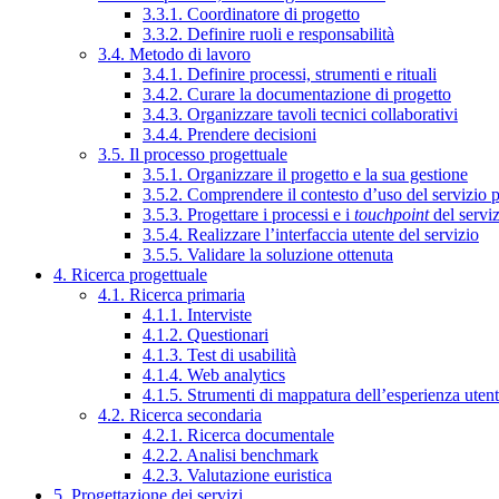
3.3.1. Coordinatore di progetto
3.3.2. Definire ruoli e responsabilità
3.4. Metodo di lavoro
3.4.1. Definire processi, strumenti e rituali
3.4.2. Curare la documentazione di progetto
3.4.3. Organizzare tavoli tecnici collaborativi
3.4.4. Prendere decisioni
3.5. Il processo progettuale
3.5.1. Organizzare il progetto e la sua gestione
3.5.2. Comprendere il contesto d’uso del servizio 
3.5.3. Progettare i processi e i
touchpoint
del servi
3.5.4. Realizzare l’interfaccia utente del servizio
3.5.5. Validare la soluzione ottenuta
4. Ricerca progettuale
4.1. Ricerca primaria
4.1.1. Interviste
4.1.2. Questionari
4.1.3. Test di usabilità
4.1.4. Web analytics
4.1.5. Strumenti di mappatura dell’esperienza uten
4.2. Ricerca secondaria
4.2.1. Ricerca documentale
4.2.2. Analisi benchmark
4.2.3. Valutazione euristica
5. Progettazione dei servizi