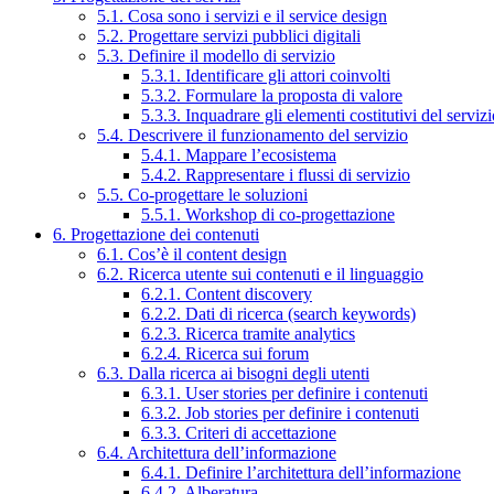
5.1. Cosa sono i servizi e il service design
5.2. Progettare servizi pubblici digitali
5.3. Definire il modello di servizio
5.3.1. Identificare gli attori coinvolti
5.3.2. Formulare la proposta di valore
5.3.3. Inquadrare gli elementi costitutivi del serviz
5.4. Descrivere il funzionamento del servizio
5.4.1. Mappare l’ecosistema
5.4.2. Rappresentare i flussi di servizio
5.5. Co-progettare le soluzioni
5.5.1. Workshop di co-progettazione
6. Progettazione dei contenuti
6.1. Cos’è il content design
6.2. Ricerca utente sui contenuti e il linguaggio
6.2.1. Content discovery
6.2.2. Dati di ricerca (search keywords)
6.2.3. Ricerca tramite analytics
6.2.4. Ricerca sui forum
6.3. Dalla ricerca ai bisogni degli utenti
6.3.1. User stories per definire i contenuti
6.3.2. Job stories per definire i contenuti
6.3.3. Criteri di accettazione
6.4. Architettura dell’informazione
6.4.1. Definire l’architettura dell’informazione
6.4.2. Alberatura