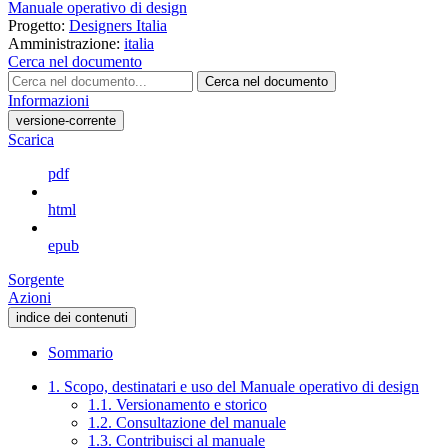
Manuale operativo di design
Progetto:
Designers Italia
Amministrazione:
italia
Cerca nel documento
Cerca nel documento
Informazioni
versione-corrente
Scarica
pdf
html
epub
Sorgente
Azioni
indice dei contenuti
Sommario
1. Scopo, destinatari e uso del Manuale operativo di design
1.1. Versionamento e storico
1.2. Consultazione del manuale
1.3. Contribuisci al manuale