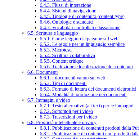
6.4.3. Flussi di interazione
6.4.4. Sistemi di navigazione
6.4.5. Tipologie di contenuto (content type)
6.4.6. Ontologie e standard
6.4.7. Vocabolari controllati e tassonomie
6.5. Scrittura e linguaggio
6.5.1. Come leggono le persone sul web
6.5.2. Le regole per un linguaggio semplice
6.5.3. Microtesti
6.5.4. Scrittura collaborativa
6.5.5. Content critique
6.5.6. Traduzione e localizzazione dei contenuti
6.6. Documenti
6.6.1. I documenti vanno sul web
6.6.2. Tipi di documenti
6.6.3. Formato di lettura dei documenti elettronici
6.6.4. Modalità di produzione dei documenti
6.7. Immagini e video
6.7.1. Testo alternativo (alt text) per le immagini
6.7.2. Sottotitoli per i video
6.7.3. Trascrizioni per i video
6.8. Proprietà intellettuale e privacy
6.8.1. Pubblicazione di contenuti prodotti dalla P
6.8.2. Pubblicazione di contenuti non prodotti dal