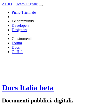
AGID
+
Team Digitale
Piano Triennale
Le community
Developers
Designers
Gli strumenti
Forum
Docs
GitHub
Docs Italia
beta
Documenti pubblici, digitali.