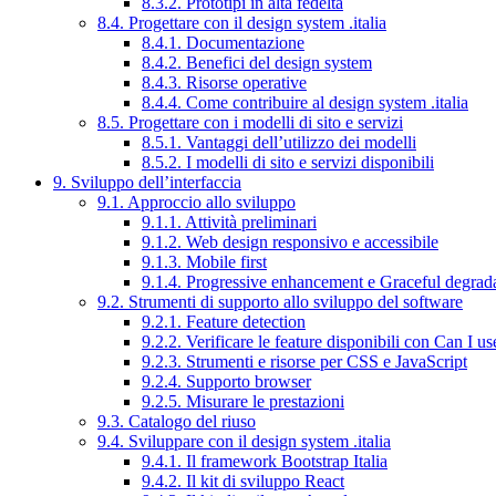
8.3.2. Prototipi in alta fedeltà
8.4. Progettare con il design system .italia
8.4.1. Documentazione
8.4.2. Benefici del design system
8.4.3. Risorse operative
8.4.4. Come contribuire al design system .italia
8.5. Progettare con i modelli di sito e servizi
8.5.1. Vantaggi dell’utilizzo dei modelli
8.5.2. I modelli di sito e servizi disponibili
9. Sviluppo dell’interfaccia
9.1. Approccio allo sviluppo
9.1.1. Attività preliminari
9.1.2. Web design responsivo e accessibile
9.1.3. Mobile first
9.1.4. Progressive enhancement e Graceful degrad
9.2. Strumenti di supporto allo sviluppo del software
9.2.1. Feature detection
9.2.2. Verificare le feature disponibili con Can I us
9.2.3. Strumenti e risorse per CSS e JavaScript
9.2.4. Supporto browser
9.2.5. Misurare le prestazioni
9.3. Catalogo del riuso
9.4. Sviluppare con il design system .italia
9.4.1. Il framework Bootstrap Italia
9.4.2. Il kit di sviluppo React