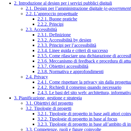
2. Introduzione al design per i servizi pubblici digitali
2.1. Design per l’amministrazione digitale (
e-government
2.2. L’approccio progettuale
2.2.1. Buone pratiche
2.2.2. Principi
2.3. Accessibilità
2.3.1. Definizione
2.3.2. Accessibilità by design
2.3.3. Principi per l’accessibilità
2.3.4. Linee guida e criteri di successo
2.3.5. Come rilasciare una dichiarazione di accessib
2.3.6. Meccanismo di feedback e procedura di attu
2.3.7. Obiettivi accessibilità
2.3.8. Normativa e approfondimenti
2.4. Privacy
2.4.1. Come rispettare la privacy sin dalla progettaz
2.4.2. Richiedi il consenso quando necessario
2.4.3. Le basi del sito web: architettura, informati
3. Pianificazione, gestione e strategia
3.1. Obiettivi del progetto
3.2. Tipologie di progetti
3.2.1. Tipologie di progetto in base agli attori coinv
3.2.2. Tipologie di progetto in base al focus
3.2.3. Tipologie di progetto in base all’ambito di i
3.3. Competenze, ruoli e figure coinvolte