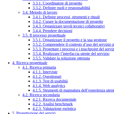
3.3.1. Coordinatore di progetto
3.3.2. Definire ruoli e responsabilità
3.4. Metodo di lavoro
3.4.1. Definire processi, strumenti e rituali
3.4.2. Curare la documentazione di progetto
3.4.3. Organizzare tavoli tecnici collaborativi
3.4.4. Prendere decisioni
3.5. Il processo progettuale
3.5.1. Organizzare il progetto e la sua gestione
3.5.2. Comprendere il contesto d’uso del servizio 
3.5.3. Progettare i processi e i
touchpoint
del servi
3.5.4. Realizzare l’interfaccia utente del servizio
3.5.5. Validare la soluzione ottenuta
4. Ricerca progettuale
4.1. Ricerca primaria
4.1.1. Interviste
4.1.2. Questionari
4.1.3. Test di usabilità
4.1.4. Web analytics
4.1.5. Strumenti di mappatura dell’esperienza uten
4.2. Ricerca secondaria
4.2.1. Ricerca documentale
4.2.2. Analisi benchmark
4.2.3. Valutazione euristica
5. Progettazione dei servizi