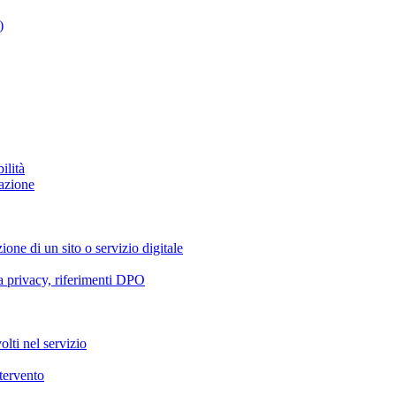
)
ilità
azione
ione di un sito o servizio digitale
va privacy, riferimenti DPO
olti nel servizio
ntervento