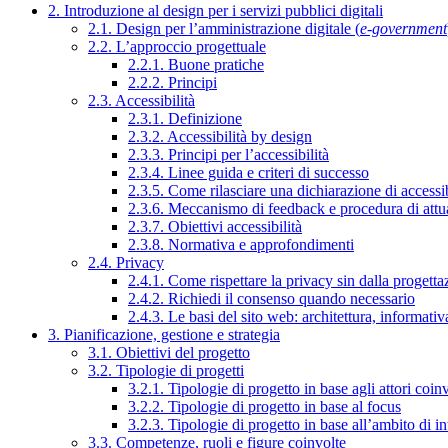
2. Introduzione al design per i servizi pubblici digitali
2.1. Design per l’amministrazione digitale (
e-government
2.2. L’approccio progettuale
2.2.1. Buone pratiche
2.2.2. Principi
2.3. Accessibilità
2.3.1. Definizione
2.3.2. Accessibilità by design
2.3.3. Principi per l’accessibilità
2.3.4. Linee guida e criteri di successo
2.3.5. Come rilasciare una dichiarazione di accessib
2.3.6. Meccanismo di feedback e procedura di attu
2.3.7. Obiettivi accessibilità
2.3.8. Normativa e approfondimenti
2.4. Privacy
2.4.1. Come rispettare la privacy sin dalla progettaz
2.4.2. Richiedi il consenso quando necessario
2.4.3. Le basi del sito web: architettura, informati
3. Pianificazione, gestione e strategia
3.1. Obiettivi del progetto
3.2. Tipologie di progetti
3.2.1. Tipologie di progetto in base agli attori coinv
3.2.2. Tipologie di progetto in base al focus
3.2.3. Tipologie di progetto in base all’ambito di i
3.3. Competenze, ruoli e figure coinvolte