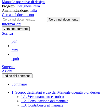
Manuale operativo di design
Progetto:
Designers Italia
Amministrazione:
italia
Cerca nel documento
Cerca nel documento
Informazioni
versione-corrente
Scarica
pdf
html
epub
Sorgente
Azioni
indice dei contenuti
Sommario
1. Scopo, destinatari e uso del Manuale operativo di design
1.1. Versionamento e storico
1.2. Consultazione del manuale
1.3. Contribuisci al manuale