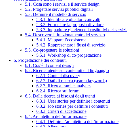
5.1. Cosa sono i servizi e il service design
5.2. Progettare servizi pubblici digitali
5.3. Definire il modello di servizio
5.3.1. Identificare gli attori coinvolti
5.3.2. Formulare la proposta di valore
5.3.3. Inquadrare gli elementi costitutivi del serviz
5.4. Descrivere il funzionamento del servizio
5.4.1. Mappare l’ecosistema
5.4.2. Rappresentare i flussi di servizio
5.5. Co-progettare le soluzioni
5.5.1. Workshop di co-progettazione
6. Progettazione dei contenuti
6.1. Cos’è il content design
6.2. Ricerca utente sui contenuti e il linguaggio
6.2.1. Content discovery
6.2.2. Dati di ricerca (search keywords)
6.2.3. Ricerca tramite analytics
6.2.4. Ricerca sui forum
6.3. Dalla ricerca ai bisogni degli utenti
6.3.1. User stories per definire i contenuti
6.3.2. Job stories per definire i contenuti
6.3.3. Criteri di accettazione
6.4. Architettura dell’informazione
6.4.1. Definire l’architettura dell’informazione
6.4.2. Alberatura