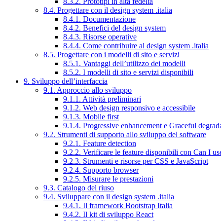
8.3.2. Prototipi in alta fedeltà
8.4. Progettare con il design system .italia
8.4.1. Documentazione
8.4.2. Benefici del design system
8.4.3. Risorse operative
8.4.4. Come contribuire al design system .italia
8.5. Progettare con i modelli di sito e servizi
8.5.1. Vantaggi dell’utilizzo dei modelli
8.5.2. I modelli di sito e servizi disponibili
9. Sviluppo dell’interfaccia
9.1. Approccio allo sviluppo
9.1.1. Attività preliminari
9.1.2. Web design responsivo e accessibile
9.1.3. Mobile first
9.1.4. Progressive enhancement e Graceful degrad
9.2. Strumenti di supporto allo sviluppo del software
9.2.1. Feature detection
9.2.2. Verificare le feature disponibili con Can I us
9.2.3. Strumenti e risorse per CSS e JavaScript
9.2.4. Supporto browser
9.2.5. Misurare le prestazioni
9.3. Catalogo del riuso
9.4. Sviluppare con il design system .italia
9.4.1. Il framework Bootstrap Italia
9.4.2. Il kit di sviluppo React