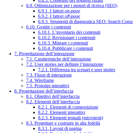
6.8.3. Consenso dei soggetti ritratti
6.9. Ottimizzazione per i motori di ricerca (SEO)
6.9.1. I fattori
on-page
6.9.2. I fattori
off-page
6.9.3. Strumenti di diagnostica SEO: Search Cons
6.10. Gestire i contenuti
6.10.1. L’inventario dei contenuti
6.10.2. Revisionare i contenuti
6.10.3. Migrare i contenuti
6.10.4. Pubblicare i contenuti
7. Progettazione dell’interazione
7.1. Caratteristiche dell’interazione
7.2. User stories per definire l’interazione
7.2.1. Differenza tra scenari e user stories
7.3. Flussi di interazione
7.4. Wireframe
7.5. Prototipi interattivi
8. Progettazione dell’interfaccia
8.1. Obiettivi dell’interfaccia
8.2. Elementi dell’interfaccia
8.2.1. Elementi di composizione
8.2.2. Elementi interattivi
8.2.3. Elementi testuali (microtesti)
8.3. Progettare e costruire in alta fedeltà
8.3.1. Layout di pagina