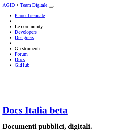
AGID
+
Team Digitale
Piano Triennale
Le community
Developers
Designers
Gli strumenti
Forum
Docs
GitHub
Docs Italia
beta
Documenti pubblici, digitali.