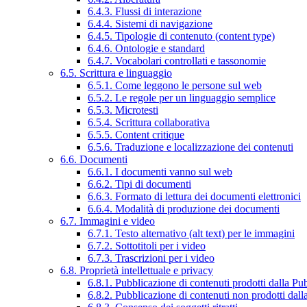
6.4.3. Flussi di interazione
6.4.4. Sistemi di navigazione
6.4.5. Tipologie di contenuto (content type)
6.4.6. Ontologie e standard
6.4.7. Vocabolari controllati e tassonomie
6.5. Scrittura e linguaggio
6.5.1. Come leggono le persone sul web
6.5.2. Le regole per un linguaggio semplice
6.5.3. Microtesti
6.5.4. Scrittura collaborativa
6.5.5. Content critique
6.5.6. Traduzione e localizzazione dei contenuti
6.6. Documenti
6.6.1. I documenti vanno sul web
6.6.2. Tipi di documenti
6.6.3. Formato di lettura dei documenti elettronici
6.6.4. Modalità di produzione dei documenti
6.7. Immagini e video
6.7.1. Testo alternativo (alt text) per le immagini
6.7.2. Sottotitoli per i video
6.7.3. Trascrizioni per i video
6.8. Proprietà intellettuale e privacy
6.8.1. Pubblicazione di contenuti prodotti dalla P
6.8.2. Pubblicazione di contenuti non prodotti dal