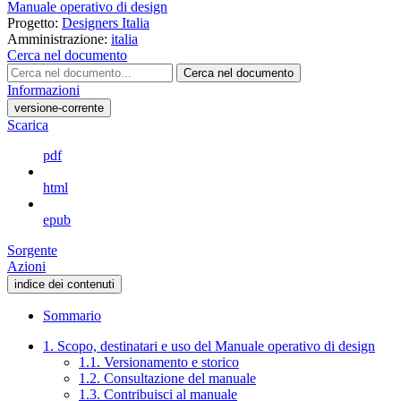
Manuale operativo di design
Progetto:
Designers Italia
Amministrazione:
italia
Cerca nel documento
Cerca nel documento
Informazioni
versione-corrente
Scarica
pdf
html
epub
Sorgente
Azioni
indice dei contenuti
Sommario
1. Scopo, destinatari e uso del Manuale operativo di design
1.1. Versionamento e storico
1.2. Consultazione del manuale
1.3. Contribuisci al manuale