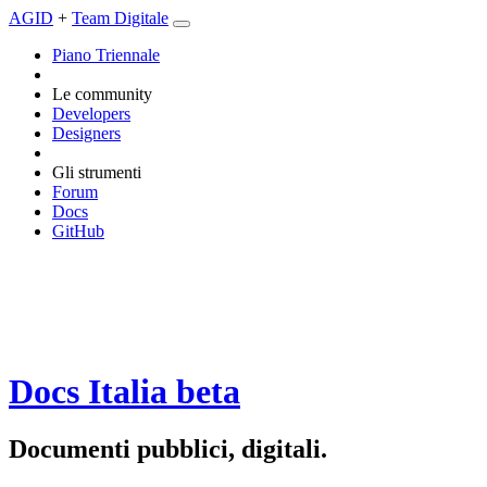
AGID
+
Team Digitale
Piano Triennale
Le community
Developers
Designers
Gli strumenti
Forum
Docs
GitHub
Docs Italia
beta
Documenti pubblici, digitali.