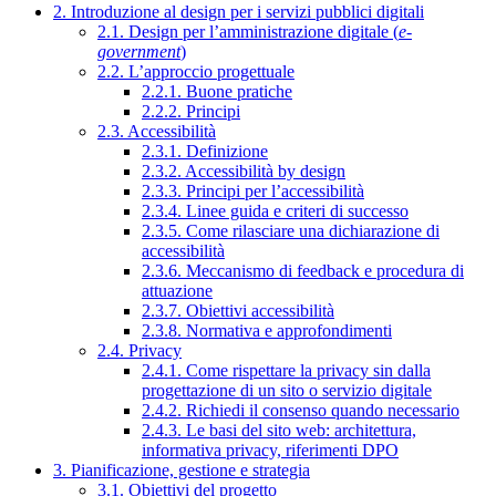
2. Introduzione al design per i servizi pubblici digitali
2.1. Design per l’amministrazione digitale (
e-
government
)
2.2. L’approccio progettuale
2.2.1. Buone pratiche
2.2.2. Principi
2.3. Accessibilità
2.3.1. Definizione
2.3.2. Accessibilità by design
2.3.3. Principi per l’accessibilità
2.3.4. Linee guida e criteri di successo
2.3.5. Come rilasciare una dichiarazione di
accessibilità
2.3.6. Meccanismo di feedback e procedura di
attuazione
2.3.7. Obiettivi accessibilità
2.3.8. Normativa e approfondimenti
2.4. Privacy
2.4.1. Come rispettare la privacy sin dalla
progettazione di un sito o servizio digitale
2.4.2. Richiedi il consenso quando necessario
2.4.3. Le basi del sito web: architettura,
informativa privacy, riferimenti DPO
3. Pianificazione, gestione e strategia
3.1. Obiettivi del progetto