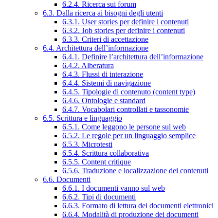
6.2.4. Ricerca sui forum
6.3. Dalla ricerca ai bisogni degli utenti
6.3.1. User stories per definire i contenuti
6.3.2. Job stories per definire i contenuti
6.3.3. Criteri di accettazione
6.4. Architettura dell’informazione
6.4.1. Definire l’architettura dell’informazione
6.4.2. Alberatura
6.4.3. Flussi di interazione
6.4.4. Sistemi di navigazione
6.4.5. Tipologie di contenuto (content type)
6.4.6. Ontologie e standard
6.4.7. Vocabolari controllati e tassonomie
6.5. Scrittura e linguaggio
6.5.1. Come leggono le persone sul web
6.5.2. Le regole per un linguaggio semplice
6.5.3. Microtesti
6.5.4. Scrittura collaborativa
6.5.5. Content critique
6.5.6. Traduzione e localizzazione dei contenuti
6.6. Documenti
6.6.1. I documenti vanno sul web
6.6.2. Tipi di documenti
6.6.3. Formato di lettura dei documenti elettronici
6.6.4. Modalità di produzione dei documenti