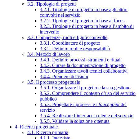
3.2. Tipologie di progetti
3.2.1. Tipologie di progetto in base agli attori
coinvolti nel servizio
3.2.2. Tipologie di progetto in base al focus
3.2.3. Tipologie di progetto in base all’ambito di
intervento
3.3. Competenze, ruoli e figure coinvolte
3.3.1. Coordinatore di progetto
3.3.2. Definire ruoli e responsabilità
3.4. Metodo di lavoro
3.4.1. Definire processi, strumenti e rituali
3.4.2. Curare la documentazione di progetto
3.4.3. Organizzare tavoli tecnici collaborativi
3.4.4. Prendere decisioni
3.5. Il processo progettuale
3.5.1. Organizzare il progetto e la sua gestione
3.5.2. Comprendere il contesto d’uso del servizio
pubblico
3.5.3. Progettare i processi e i
touchpoint
del
servizio
3.5.4. Realizzare l’interfaccia utente del servizio
3.5.5. Validare la soluzione ottenuta
4. Ricerca progettuale
4.1. Ricerca primaria
4.1.1. Interviste