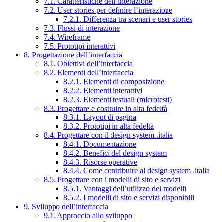
7.1. Caratteristiche dell’interazione
7.2. User stories per definire l’interazione
7.2.1. Differenza tra scenari e user stories
7.3. Flussi di interazione
7.4. Wireframe
7.5. Prototipi interattivi
8. Progettazione dell’interfaccia
8.1. Obiettivi dell’interfaccia
8.2. Elementi dell’interfaccia
8.2.1. Elementi di composizione
8.2.2. Elementi interattivi
8.2.3. Elementi testuali (microtesti)
8.3. Progettare e costruire in alta fedeltà
8.3.1. Layout di pagina
8.3.2. Prototipi in alta fedeltà
8.4. Progettare con il design system .italia
8.4.1. Documentazione
8.4.2. Benefici del design system
8.4.3. Risorse operative
8.4.4. Come contribuire al design system .italia
8.5. Progettare con i modelli di sito e servizi
8.5.1. Vantaggi dell’utilizzo dei modelli
8.5.2. I modelli di sito e servizi disponibili
9. Sviluppo dell’interfaccia
9.1. Approccio allo sviluppo