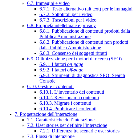
6.7. Immagini e video
6.7.1. Testo alternativo (alt text) per le immagini
6.7.2. Sottotitoli per i video
6.7.3. Trascrizioni per i video
6.8. Proprietà intellettuale e privacy
6.8.1. Pubblicazione di contenuti prodotti dalla
Pubblica Amministrazione
6.8.2. Pubblicazione di contenuti non prodotti
dalla Pubblica Amministrazione
6.8.3. Consenso dei soggetti ritratti
6.9. Ottimizzazione per i motori di ricerca (SEO)
6.9.1. I fattori
on-page
6.9.2. I fattori
off-page
6.9.3. Strumenti di diagnostica SEO: Search
Console
6.10. Gestire i contenuti
6.10.1. L’inventario dei contenuti
6.10.2. Revisionare i contenuti
6.10.3. Migrare i contenuti
6.10.4. Pubblicare i contenuti
7. Progettazione dell’interazione
7.1. Caratteristiche dell’interazione
7.2. User stories per definire l’interazione
7.2.1. Differenza tra scenari e user stories
7.3. Flussi di interazione