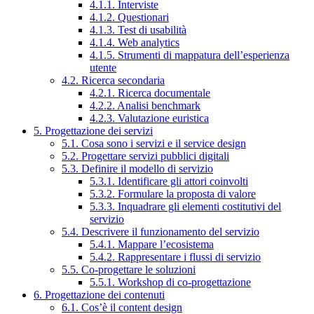
4.1.1. Interviste
4.1.2. Questionari
4.1.3. Test di usabilità
4.1.4. Web analytics
4.1.5. Strumenti di mappatura dell’esperienza
utente
4.2. Ricerca secondaria
4.2.1. Ricerca documentale
4.2.2. Analisi benchmark
4.2.3. Valutazione euristica
5. Progettazione dei servizi
5.1. Cosa sono i servizi e il service design
5.2. Progettare servizi pubblici digitali
5.3. Definire il modello di servizio
5.3.1. Identificare gli attori coinvolti
5.3.2. Formulare la proposta di valore
5.3.3. Inquadrare gli elementi costitutivi del
servizio
5.4. Descrivere il funzionamento del servizio
5.4.1. Mappare l’ecosistema
5.4.2. Rappresentare i flussi di servizio
5.5. Co-progettare le soluzioni
5.5.1. Workshop di co-progettazione
6. Progettazione dei contenuti
6.1. Cos’è il content design