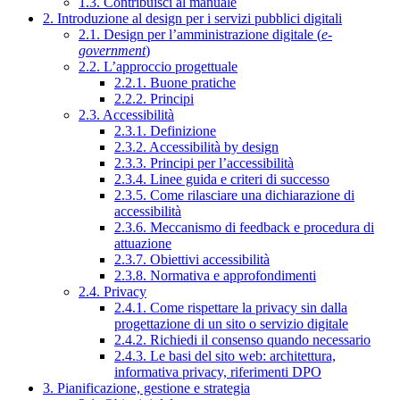
1.3. Contribuisci al manuale
2. Introduzione al design per i servizi pubblici digitali
2.1. Design per l’amministrazione digitale (
e-
government
)
2.2. L’approccio progettuale
2.2.1. Buone pratiche
2.2.2. Principi
2.3. Accessibilità
2.3.1. Definizione
2.3.2. Accessibilità by design
2.3.3. Principi per l’accessibilità
2.3.4. Linee guida e criteri di successo
2.3.5. Come rilasciare una dichiarazione di
accessibilità
2.3.6. Meccanismo di feedback e procedura di
attuazione
2.3.7. Obiettivi accessibilità
2.3.8. Normativa e approfondimenti
2.4. Privacy
2.4.1. Come rispettare la privacy sin dalla
progettazione di un sito o servizio digitale
2.4.2. Richiedi il consenso quando necessario
2.4.3. Le basi del sito web: architettura,
informativa privacy, riferimenti DPO
3. Pianificazione, gestione e strategia