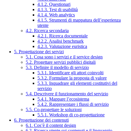
4.1.2. Questionari
4.1.3. Test di usabilità
4.1.4. Web analytics
4.1.5. Strumenti di mappatura dell’esperienza
utente
4.2. Ricerca secondaria
4.2.1. Ricerca documentale
4.2.2. Analisi benchmark
4.2.3. Valutazione euristica
5. Progettazione dei servizi
5.1. Cosa sono i servizi e il service design
5.2. Progettare servizi pubblici digitali
5.3. Definire il modello di servizio
5.3.1. Identificare gli attori coinvolti
5.3.2. Formulare la proposta di valore
5.3.3. Inquadrare gli elementi costitutivi del
servizio
5.4. Descrivere il funzionamento del servizio
5.4.1. Mappare l’ecosistema
5.4.2. Rappresentare i flussi di servizio
5.5. Co-progettare le soluzioni
5.5.1. Workshop di co-progettazione
6. Progettazione dei contenuti
6.1. Cos’è il content design
6.2. Ricerca utente sui contenuti e il linguaggio