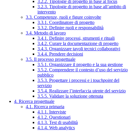
3.2.2. Tipologie di progetto in base al focus
3.2.3. Tipologie di progetto in base all’ambito di
intervento
3.3. Competenze, ruoli e figure coinvolte
3.3.1. Coordinatore di progetto
3.3.2. Definire ruoli e responsabilità
3.4. Metodo di lavoro
3.4.1. Definire processi, strumenti e rituali
3.4.2. Curare la documentazione di progetto
3.4.3. Organizzare tavoli tecnici collaborativi
3.4.4. Prendere decisioni
3.5. Il processo progettuale
3.5.1. Organizzare il progetto e la sua gestione
3.5.2. Comprendere il contesto d’uso del servizio
pubblico
3.5.3. Progettare i processi e i
touchpoint
del
servizio
3.5.4. Realizzare l’interfaccia utente del servizio
3.5.5. Validare la soluzione ottenuta
4. Ricerca progettuale
4.1. Ricerca primaria
4.1.1. Interviste
4.1.2. Questionari
4.1.3. Test di usabilità
4.1.4. Web analytics