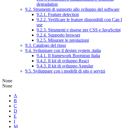
degradation
9.2. Strumenti di supporto allo sviluppo del software
9.2.1. Feature detection
9.2.2. Verificare le feature disponibili con Can I
use
9.2.3. Strumenti e risorse per CSS e JavaScript
9.2.4. Supporto browser
9.2.5. Misurare le prestazioni
9.3. Catalogo del riuso
9.4. Sviluppare con il design system .italia
9.4.1. Il framework Bootstrap Italia
9.4.2. Il kit di sviluppo React
9.4.3. Il kit di sviluppo Angular
9.5. Sviluppare con i modelli di sito e servizi
None
None
A
B
C
D
E
I
M