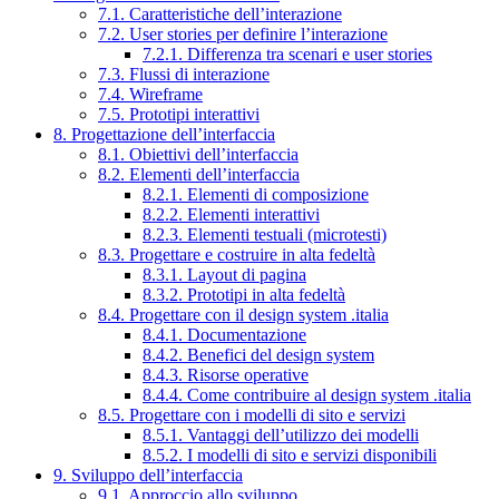
7.1. Caratteristiche dell’interazione
7.2. User stories per definire l’interazione
7.2.1. Differenza tra scenari e user stories
7.3. Flussi di interazione
7.4. Wireframe
7.5. Prototipi interattivi
8. Progettazione dell’interfaccia
8.1. Obiettivi dell’interfaccia
8.2. Elementi dell’interfaccia
8.2.1. Elementi di composizione
8.2.2. Elementi interattivi
8.2.3. Elementi testuali (microtesti)
8.3. Progettare e costruire in alta fedeltà
8.3.1. Layout di pagina
8.3.2. Prototipi in alta fedeltà
8.4. Progettare con il design system .italia
8.4.1. Documentazione
8.4.2. Benefici del design system
8.4.3. Risorse operative
8.4.4. Come contribuire al design system .italia
8.5. Progettare con i modelli di sito e servizi
8.5.1. Vantaggi dell’utilizzo dei modelli
8.5.2. I modelli di sito e servizi disponibili
9. Sviluppo dell’interfaccia
9.1. Approccio allo sviluppo