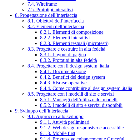
7.4. Wireframe
7.5. Prototipi interattivi
8. Progettazione dell’interfaccia
8.1. Obiettivi dell’interfaccia
8.2. Elementi dell’interfaccia
8.2.1. Elementi di composizione
8.2.2. Elementi interattivi
8.2.3. Elementi testuali (microtesti)
8.3. Progettare e costruire in alta fedeltà
8.3.1. Layout di pagina
8.3.2. Prototipi in alta fedeltà
8.4. Progettare con il design system .italia
8.4.1. Documentazione
8.4.2. Benefici del design system
8.4.3. Risorse operative
8.4.4. Come contribuire al design system .italia
8.5. Progettare con i modelli di sito e servizi
8.5.1. Vantaggi dell’utilizzo dei modelli
8.5.2. I modelli di sito e servizi disponibili
9. Sviluppo dell’interfaccia
9.1. Approccio allo sviluppo
9.1.1. Attività preliminari
9.1.2. Web design responsivo e accessibile
9.1.3. Mobile first
9.1.4. Progressive enhancement e Graceful