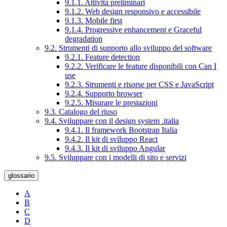
9.1.1. Attività preliminari
9.1.2. Web design responsivo e accessibile
9.1.3. Mobile first
9.1.4. Progressive enhancement e Graceful
degradation
9.2. Strumenti di supporto allo sviluppo del software
9.2.1. Feature detection
9.2.2. Verificare le feature disponibili con Can I
use
9.2.3. Strumenti e risorse per CSS e JavaScript
9.2.4. Supporto browser
9.2.5. Misurare le prestazioni
9.3. Catalogo del riuso
9.4. Sviluppare con il design system .italia
9.4.1. Il framework Bootstrap Italia
9.4.2. Il kit di sviluppo React
9.4.3. Il kit di sviluppo Angular
9.5. Sviluppare con i modelli di sito e servizi
glossario
A
B
C
D