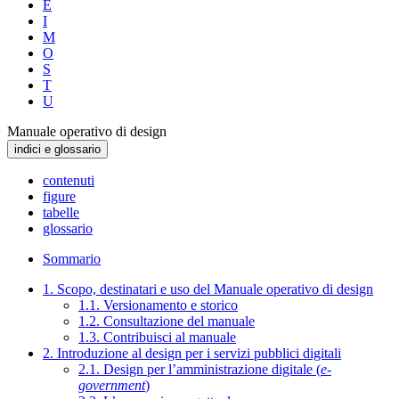
E
I
M
O
S
T
U
Manuale operativo di design
indici e glossario
contenuti
figure
tabelle
glossario
Sommario
1. Scopo, destinatari e uso del Manuale operativo di design
1.1. Versionamento e storico
1.2. Consultazione del manuale
1.3. Contribuisci al manuale
2. Introduzione al design per i servizi pubblici digitali
2.1. Design per l’amministrazione digitale (
e-
government
)