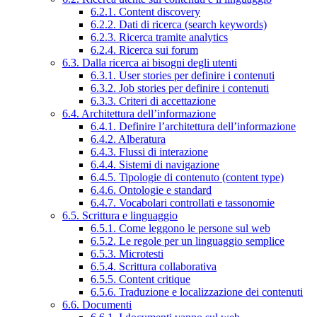
6.2.1. Content discovery
6.2.2. Dati di ricerca (search keywords)
6.2.3. Ricerca tramite analytics
6.2.4. Ricerca sui forum
6.3. Dalla ricerca ai bisogni degli utenti
6.3.1. User stories per definire i contenuti
6.3.2. Job stories per definire i contenuti
6.3.3. Criteri di accettazione
6.4. Architettura dell’informazione
6.4.1. Definire l’architettura dell’informazione
6.4.2. Alberatura
6.4.3. Flussi di interazione
6.4.4. Sistemi di navigazione
6.4.5. Tipologie di contenuto (content type)
6.4.6. Ontologie e standard
6.4.7. Vocabolari controllati e tassonomie
6.5. Scrittura e linguaggio
6.5.1. Come leggono le persone sul web
6.5.2. Le regole per un linguaggio semplice
6.5.3. Microtesti
6.5.4. Scrittura collaborativa
6.5.5. Content critique
6.5.6. Traduzione e localizzazione dei contenuti
6.6. Documenti