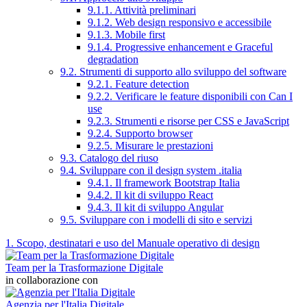
9.1.1. Attività preliminari
9.1.2. Web design responsivo e accessibile
9.1.3. Mobile first
9.1.4. Progressive enhancement e Graceful
degradation
9.2. Strumenti di supporto allo sviluppo del software
9.2.1. Feature detection
9.2.2. Verificare le feature disponibili con Can I
use
9.2.3. Strumenti e risorse per CSS e JavaScript
9.2.4. Supporto browser
9.2.5. Misurare le prestazioni
9.3. Catalogo del riuso
9.4. Sviluppare con il design system .italia
9.4.1. Il framework Bootstrap Italia
9.4.2. Il kit di sviluppo React
9.4.3. Il kit di sviluppo Angular
9.5. Sviluppare con i modelli di sito e servizi
1. Scopo, destinatari e uso del Manuale operativo di design
Team per la Trasformazione Digitale
in collaborazione con
Agenzia per l'Italia Digitale