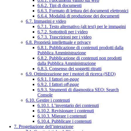
6.6.1. I documenti vanno sul web
6.6.2. Tipi di documenti
6.6.3. Formato di lettura dei documenti elettronici
6.6.4. Modalità di produzione dei documenti
6.7. Immagini e video
6.7.1. Testo alternativo (alt text) per le immagini
6.7.2. Sottotitoli per i video
6.7.3. Trascrizioni per i video
6.8. Proprietà intellettuale e privacy
6.8.1. Pubblicazione di contenuti prodotti dalla
Pubblica Amministrazione
6.8.2. Pubblicazione di contenuti non prodotti
dalla Pubblica Amministrazione
6.8.3. Consenso dei soggetti ritratti
6.9. Ottimizzazione per i motori di ricerca (SEO)
6.9.1. I fattori
on-page
6.9.2. I fattori
off-page
6.9.3. Strumenti di diagnostica SEO: Search
Console
6.10. Gestire i contenuti
6.10.1. L’inventario dei contenuti
6.10.2. Revisionare i contenuti
6.10.3. Migrare i contenuti
6.10.4. Pubblicare i contenuti
7. Progettazione dell’interazione