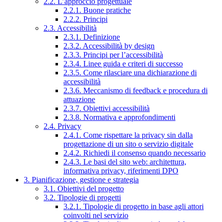
2.2. L’approccio progettuale
2.2.1. Buone pratiche
2.2.2. Principi
2.3. Accessibilità
2.3.1. Definizione
2.3.2. Accessibilità by design
2.3.3. Principi per l’accessibilità
2.3.4. Linee guida e criteri di successo
2.3.5. Come rilasciare una dichiarazione di
accessibilità
2.3.6. Meccanismo di feedback e procedura di
attuazione
2.3.7. Obiettivi accessibilità
2.3.8. Normativa e approfondimenti
2.4. Privacy
2.4.1. Come rispettare la privacy sin dalla
progettazione di un sito o servizio digitale
2.4.2. Richiedi il consenso quando necessario
2.4.3. Le basi del sito web: architettura,
informativa privacy, riferimenti DPO
3. Pianificazione, gestione e strategia
3.1. Obiettivi del progetto
3.2. Tipologie di progetti
3.2.1. Tipologie di progetto in base agli attori
coinvolti nel servizio