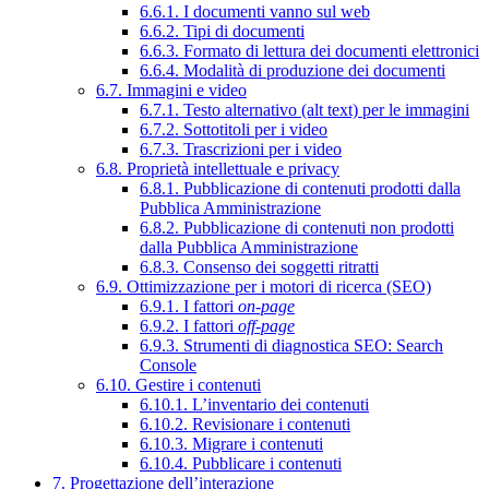
6.6.1. I documenti vanno sul web
6.6.2. Tipi di documenti
6.6.3. Formato di lettura dei documenti elettronici
6.6.4. Modalità di produzione dei documenti
6.7. Immagini e video
6.7.1. Testo alternativo (alt text) per le immagini
6.7.2. Sottotitoli per i video
6.7.3. Trascrizioni per i video
6.8. Proprietà intellettuale e privacy
6.8.1. Pubblicazione di contenuti prodotti dalla
Pubblica Amministrazione
6.8.2. Pubblicazione di contenuti non prodotti
dalla Pubblica Amministrazione
6.8.3. Consenso dei soggetti ritratti
6.9. Ottimizzazione per i motori di ricerca (SEO)
6.9.1. I fattori
on-page
6.9.2. I fattori
off-page
6.9.3. Strumenti di diagnostica SEO: Search
Console
6.10. Gestire i contenuti
6.10.1. L’inventario dei contenuti
6.10.2. Revisionare i contenuti
6.10.3. Migrare i contenuti
6.10.4. Pubblicare i contenuti
7. Progettazione dell’interazione