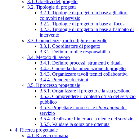
3.1. Obiettivi del progetto
3.2. Tipologie di progetti
3.2.1. Tipologie di progetto in base agli attori
coinvolti nel servizio
3.2.2. Tipologie di progetto in base al focus
3.2.3. Tipologie di progetto in base all’ambito di
intervento
3.3. Competenze, ruoli e figure coinvolte
3.3.1. Coordinatore di progetto
3.3.2. Definire ruoli e responsabilità
3.4. Metodo di lavoro
3.4.1. Definire processi, strumenti e rituali
3.4.2. Curare la documentazione di progetto
3.4.3. Organizzare tavoli tecnici collaborativi
3.4.4. Prendere decisioni
3.5. Il processo progettuale
3.5.1. Organizzare il progetto e la sua gestione
3.5.2. Comprendere il contesto d’uso del servizio
pubblico
3.5.3. Progettare i processi e i
touchpoint
del
servizio
3.5.4. Realizzare l’interfaccia utente del servizio
3.5.5. Validare la soluzione ottenuta
4. Ricerca progettuale
4.1. Ricerca primaria