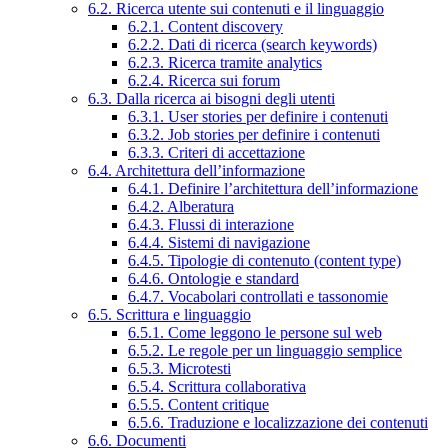
6.2. Ricerca utente sui contenuti e il linguaggio
6.2.1. Content discovery
6.2.2. Dati di ricerca (search keywords)
6.2.3. Ricerca tramite analytics
6.2.4. Ricerca sui forum
6.3. Dalla ricerca ai bisogni degli utenti
6.3.1. User stories per definire i contenuti
6.3.2. Job stories per definire i contenuti
6.3.3. Criteri di accettazione
6.4. Architettura dell’informazione
6.4.1. Definire l’architettura dell’informazione
6.4.2. Alberatura
6.4.3. Flussi di interazione
6.4.4. Sistemi di navigazione
6.4.5. Tipologie di contenuto (content type)
6.4.6. Ontologie e standard
6.4.7. Vocabolari controllati e tassonomie
6.5. Scrittura e linguaggio
6.5.1. Come leggono le persone sul web
6.5.2. Le regole per un linguaggio semplice
6.5.3. Microtesti
6.5.4. Scrittura collaborativa
6.5.5. Content critique
6.5.6. Traduzione e localizzazione dei contenuti
6.6. Documenti