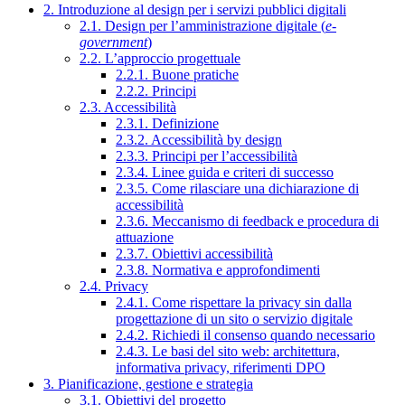
2. Introduzione al design per i servizi pubblici digitali
2.1. Design per l’amministrazione digitale (
e-
government
)
2.2. L’approccio progettuale
2.2.1. Buone pratiche
2.2.2. Principi
2.3. Accessibilità
2.3.1. Definizione
2.3.2. Accessibilità by design
2.3.3. Principi per l’accessibilità
2.3.4. Linee guida e criteri di successo
2.3.5. Come rilasciare una dichiarazione di
accessibilità
2.3.6. Meccanismo di feedback e procedura di
attuazione
2.3.7. Obiettivi accessibilità
2.3.8. Normativa e approfondimenti
2.4. Privacy
2.4.1. Come rispettare la privacy sin dalla
progettazione di un sito o servizio digitale
2.4.2. Richiedi il consenso quando necessario
2.4.3. Le basi del sito web: architettura,
informativa privacy, riferimenti DPO
3. Pianificazione, gestione e strategia
3.1. Obiettivi del progetto