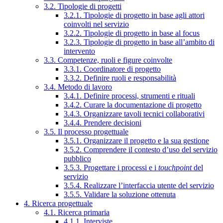
3.2. Tipologie di progetti
3.2.1. Tipologie di progetto in base agli attori
coinvolti nel servizio
3.2.2. Tipologie di progetto in base al focus
3.2.3. Tipologie di progetto in base all’ambito di
intervento
3.3. Competenze, ruoli e figure coinvolte
3.3.1. Coordinatore di progetto
3.3.2. Definire ruoli e responsabilità
3.4. Metodo di lavoro
3.4.1. Definire processi, strumenti e rituali
3.4.2. Curare la documentazione di progetto
3.4.3. Organizzare tavoli tecnici collaborativi
3.4.4. Prendere decisioni
3.5. Il processo progettuale
3.5.1. Organizzare il progetto e la sua gestione
3.5.2. Comprendere il contesto d’uso del servizio
pubblico
3.5.3. Progettare i processi e i
touchpoint
del
servizio
3.5.4. Realizzare l’interfaccia utente del servizio
3.5.5. Validare la soluzione ottenuta
4. Ricerca progettuale
4.1. Ricerca primaria
4.1.1. Interviste