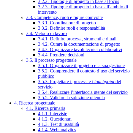
3.2.2. Tipologie di progetto in base al focus
3.2.3. Tipologie di progetto in base all’ambito di
intervento
3.3. Competenze, ruoli e figure coinvolte
3.3.1. Coordinatore di progetto
3.3.2. Definire ruoli e responsabilità
3.4. Metodo di lavoro
3.4.1. Definire processi, strumenti e rituali
3.4.2. Curare la documentazione di progetto
3.4.3. Organizzare tavoli tecnici collaborativi
3.4.4. Prendere decisioni
3.5. Il processo progettuale
3.5.1. Organizzare il progetto e la sua gestione
3.5.2. Comprendere il contesto d’uso del servizio
pubblico
3.5.3. Progettare i processi e i
touchpoint
del
servizio
3.5.4. Realizzare l’interfaccia utente del servizio
3.5.5. Validare la soluzione ottenuta
4. Ricerca progettuale
4.1. Ricerca primaria
4.1.1. Interviste
4.1.2. Questionari
4.1.3. Test di usabilità
4.1.4. Web analytics