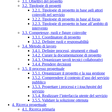
3.1. Obiettivi del progetto
3.2. Tipologie di progetti
3.2.1. Tipologie di progetto in base agli attori
coinvolti nel servizio
3.2.2. Tipologie di progetto in base al focus
3.2.3. Tipologie di progetto in base all’ambito di
intervento
3.3. Competenze, ruoli e figure coinvolte
3.3.1. Coordinatore di progetto
3.3.2. Definire ruoli e responsabilità
3.4. Metodo di lavoro
3.4.1. Definire processi, strumenti e rituali
3.4.2. Curare la documentazione di progetto
3.4.3. Organizzare tavoli tecnici collaborativi
3.4.4. Prendere decisioni
3.5. Il processo progettuale
3.5.1. Organizzare il progetto e la sua gestione
3.5.2. Comprendere il contesto d’uso del servizio
pubblico
3.5.3. Progettare i processi e i
touchpoint
del
servizio
3.5.4. Realizzare l’interfaccia utente del servizio
3.5.5. Validare la soluzione ottenuta
4. Ricerca progettuale
4.1. Ricerca primaria