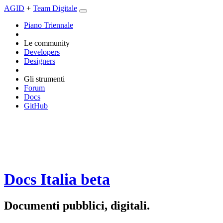
AGID
+
Team Digitale
Piano Triennale
Le community
Developers
Designers
Gli strumenti
Forum
Docs
GitHub
Docs Italia
beta
Documenti pubblici, digitali.