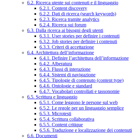
6.2. Ricerca utente sui contenuti e il linguaggio
6.2.1. Content discovery
6.2.2. Dati di ricerca (search keywords)
6.2.3. Ricerca tramite analytics
6.2.4. Ricerca sui forum
6.3. Dalla ricerca ai bisogni degli utenti
6.3.1. User stories per definire i contenuti
6.3.2. Job stories per definire i contenuti
6.3.3. Criteri di accettazione
6.4. Architettura dell’informazione
6.4.1. Definire l’architettura dell’informazione
6.4.2. Alberatura
6.4.3. Flussi di interazione
6.4.4. Sistemi di navigazione
6.4.5. Tipologie di contenuto (content type)
6.4.6. Ontologie e standard
6.4.7. Vocabolari controllati e tassonomie
6.5. Scrittura e linguaggio
6.5.1. Come leggono le persone sul web
6.5.2. Le regole per un linguaggio semplice
6.5.3. Microtesti
6.5.4. Scrittura collaborativa
6.5.5. Content critique
6.5.6. Traduzione e localizzazione dei contenuti
6.6. Documenti