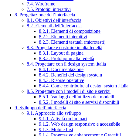
7.4. Wireframe
7.5. Prototipi interattivi
8. Progettazione dell’interfaccia
8.1. Obiettivi dell’interfaccia
8.2. Elementi dell’interfaccia
8.2.1. Elementi di composizione
8.2.2. Elementi interattivi
8.2.3. Elementi testuali (microtesti)
8.3. Progettare e costruire in alta fedeltà
8.3.1. Layout di pagina
8.3.2. Prototipi in alta fedeltà
8.4. Progettare con il design system .italia
8.4.1. Documentazione
8.4.2. Benefici del design system
8.4.3. Risorse operative
8.4.4. Come contribuire al design system .italia
8.5. Progettare con i modelli di sito e servizi
8.5.1. Vantaggi dell’utilizzo dei modelli
8.5.2. I modelli di sito e servizi disponibili
9. Sviluppo dell’interfaccia
9.1. Approccio allo sviluppo
9.1.1. Attività preliminari
9.1.2. Web design responsivo e accessibile
9.1.3. Mobile first
9.1.4. Progressive enhancement e Graceful