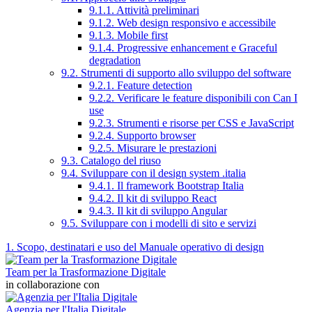
9.1.1. Attività preliminari
9.1.2. Web design responsivo e accessibile
9.1.3. Mobile first
9.1.4. Progressive enhancement e Graceful
degradation
9.2. Strumenti di supporto allo sviluppo del software
9.2.1. Feature detection
9.2.2. Verificare le feature disponibili con Can I
use
9.2.3. Strumenti e risorse per CSS e JavaScript
9.2.4. Supporto browser
9.2.5. Misurare le prestazioni
9.3. Catalogo del riuso
9.4. Sviluppare con il design system .italia
9.4.1. Il framework Bootstrap Italia
9.4.2. Il kit di sviluppo React
9.4.3. Il kit di sviluppo Angular
9.5. Sviluppare con i modelli di sito e servizi
1. Scopo, destinatari e uso del Manuale operativo di design
Team per la Trasformazione Digitale
in collaborazione con
Agenzia per l'Italia Digitale