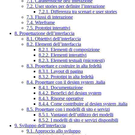
7.1. Caratteristiche dell’interazione
7.2. User stories per definire l’interazione
7.2.1. Differenza tra scenari e user stories
7.3. Flussi di interazione
7.4. Wireframe
7.5. Prototipi interattivi
8. Progettazione dell’interfaccia
8.1. Obiettivi dell’interfaccia
8.2. Elementi dell’interfaccia
8.2.1. Elementi di composizione
8.2.2. Elementi interattivi
8.2.3. Elementi testuali (microtesti)
8.3. Progettare e costruire in alta fedeltà
8.3.1. Layout di pagina
8.3.2. Prototipi in alta fedeltà
8.4. Progettare con il design system .italia
8.4.1. Documentazione
8.4.2. Benefici del design system
8.4.3. Risorse operative
8.4.4. Come contribuire al design system .italia
8.5. Progettare con i modelli di sito e servizi
8.5.1. Vantaggi dell’utilizzo dei modelli
8.5.2. I modelli di sito e servizi disponibili
9. Sviluppo dell’interfaccia
9.1. Approccio allo sviluppo