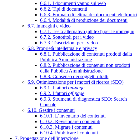
6.6.1. I documenti vanno sul web
6.6.2. Tipi di documenti
6.6.3. Formato di lettura dei documenti elettronici
6.6.4. Modalità di produzione dei documenti
6.7. Immagini e video
6.7.1. Testo alternativo (alt text) per le immagini
6.7.2. Sottotitoli per i video
6.7.3. Trascrizioni per i video
6.8. Proprietà intellettuale e privacy
6.8.1. Pubblicazione di contenuti prodotti dalla
Pubblica Amministrazione
6.8.2. Pubblicazione di contenuti non prodotti
dalla Pubblica Amministrazione
6.8.3. Consenso dei soggetti ritratti
6.9. Ottimizzazione per i motori di ricerca (SEO)
6.9.1. I fattori
on-page
6.9.2. I fattori
off-page
6.9.3. Strumenti di diagnostica SEO: Search
Console
6.10. Gestire i contenuti
6.10.1. L’inventario dei contenuti
6.10.2. Revisionare i contenuti
6.10.3. Migrare i contenuti
6.10.4. Pubblicare i contenuti
7. Progettazione dell’interazione