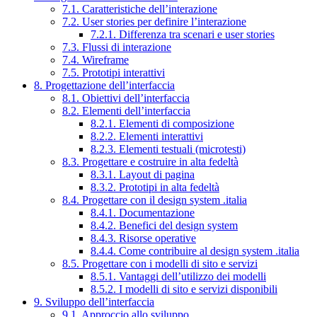
7.1. Caratteristiche dell’interazione
7.2. User stories per definire l’interazione
7.2.1. Differenza tra scenari e user stories
7.3. Flussi di interazione
7.4. Wireframe
7.5. Prototipi interattivi
8. Progettazione dell’interfaccia
8.1. Obiettivi dell’interfaccia
8.2. Elementi dell’interfaccia
8.2.1. Elementi di composizione
8.2.2. Elementi interattivi
8.2.3. Elementi testuali (microtesti)
8.3. Progettare e costruire in alta fedeltà
8.3.1. Layout di pagina
8.3.2. Prototipi in alta fedeltà
8.4. Progettare con il design system .italia
8.4.1. Documentazione
8.4.2. Benefici del design system
8.4.3. Risorse operative
8.4.4. Come contribuire al design system .italia
8.5. Progettare con i modelli di sito e servizi
8.5.1. Vantaggi dell’utilizzo dei modelli
8.5.2. I modelli di sito e servizi disponibili
9. Sviluppo dell’interfaccia
9.1. Approccio allo sviluppo