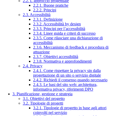
2.2. L’approccio progettuale
2.2.1. Buone pratiche
2.2.2. Principi
2.3. Accessibilità
2.3.1. Definizione
2.3.2. Accessibilità by design
2.3.3. Principi per l’accessibilità
2.3.4. Linee guida e criteri di successo
2.3.5. Come rilasciare una dichiarazione di
accessibilità
2.3.6. Meccanismo di feedback e procedura di
attuazione
2.3.7. Obiettivi accessibilità
2.3.8. Normativa e approfondimenti
2.4. Privacy
2.4.1. Come rispettare la privacy sin dalla
progettazione di un sito o servizio digitale
2.4.2. Richiedi il consenso quando necessario
2.4.3. Le basi del sito web: architettura,
informativa privacy, riferimenti DPO
3. Pianificazione, gestione e strategia
3.1. Obiettivi del progetto
3.2. Tipologie di progetti
3.2.1. Tipologie di progetto in base agli attori
coinvolti nel servizio