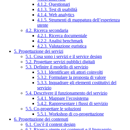
4.1.2. Questionari
4.1.3. Test di usabilità
4.1.4. Web analytics
4.1.5. Strumenti di mappatura dell’esperienza
utente
4.2. Ricerca secondaria
4.2.1. Ricerca documentale
4.2.2. Analisi benchmark
4.2.3. Valutazione euristica
5. Progettazione dei servizi
5.1. Cosa sono i servizi e il service design
5.2. Progettare servizi pubblici digitali
5.3. Definire il modello di servizio
5.3.1. Identificare gli attori coinvolti
5.3.2. Formulare la proposta di valore
5.3.3. Inquadrare gli elementi costitutivi del
servizio
5.4. Descrivere il funzionamento del servizio
5.4.1. Mappare l’ecosistema
5.4.2. Rappresentare i flussi di servizio
5.5. Co-progettare le soluzioni
5.5.1. Workshop di co-progettazione
6. Progettazione dei contenuti
6.1. Cos’è il content design
6.2. Ricerca utente sui contenuti e il linguaggio