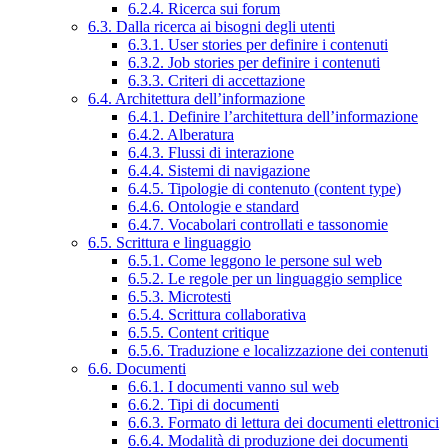
6.2.4. Ricerca sui forum
6.3. Dalla ricerca ai bisogni degli utenti
6.3.1. User stories per definire i contenuti
6.3.2. Job stories per definire i contenuti
6.3.3. Criteri di accettazione
6.4. Architettura dell’informazione
6.4.1. Definire l’architettura dell’informazione
6.4.2. Alberatura
6.4.3. Flussi di interazione
6.4.4. Sistemi di navigazione
6.4.5. Tipologie di contenuto (content type)
6.4.6. Ontologie e standard
6.4.7. Vocabolari controllati e tassonomie
6.5. Scrittura e linguaggio
6.5.1. Come leggono le persone sul web
6.5.2. Le regole per un linguaggio semplice
6.5.3. Microtesti
6.5.4. Scrittura collaborativa
6.5.5. Content critique
6.5.6. Traduzione e localizzazione dei contenuti
6.6. Documenti
6.6.1. I documenti vanno sul web
6.6.2. Tipi di documenti
6.6.3. Formato di lettura dei documenti elettronici
6.6.4. Modalità di produzione dei documenti