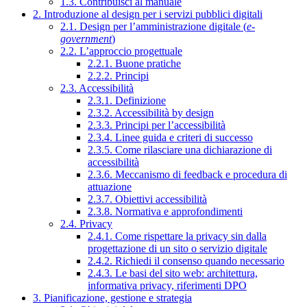
1.3. Contribuisci al manuale
2. Introduzione al design per i servizi pubblici digitali
2.1. Design per l’amministrazione digitale (
e-
government
)
2.2. L’approccio progettuale
2.2.1. Buone pratiche
2.2.2. Principi
2.3. Accessibilità
2.3.1. Definizione
2.3.2. Accessibilità by design
2.3.3. Principi per l’accessibilità
2.3.4. Linee guida e criteri di successo
2.3.5. Come rilasciare una dichiarazione di
accessibilità
2.3.6. Meccanismo di feedback e procedura di
attuazione
2.3.7. Obiettivi accessibilità
2.3.8. Normativa e approfondimenti
2.4. Privacy
2.4.1. Come rispettare la privacy sin dalla
progettazione di un sito o servizio digitale
2.4.2. Richiedi il consenso quando necessario
2.4.3. Le basi del sito web: architettura,
informativa privacy, riferimenti DPO
3. Pianificazione, gestione e strategia