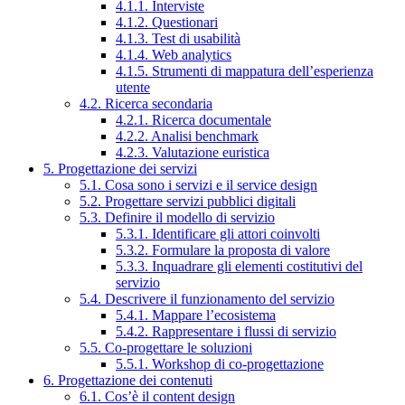
4.1.1. Interviste
4.1.2. Questionari
4.1.3. Test di usabilità
4.1.4. Web analytics
4.1.5. Strumenti di mappatura dell’esperienza
utente
4.2. Ricerca secondaria
4.2.1. Ricerca documentale
4.2.2. Analisi benchmark
4.2.3. Valutazione euristica
5. Progettazione dei servizi
5.1. Cosa sono i servizi e il service design
5.2. Progettare servizi pubblici digitali
5.3. Definire il modello di servizio
5.3.1. Identificare gli attori coinvolti
5.3.2. Formulare la proposta di valore
5.3.3. Inquadrare gli elementi costitutivi del
servizio
5.4. Descrivere il funzionamento del servizio
5.4.1. Mappare l’ecosistema
5.4.2. Rappresentare i flussi di servizio
5.5. Co-progettare le soluzioni
5.5.1. Workshop di co-progettazione
6. Progettazione dei contenuti
6.1. Cos’è il content design