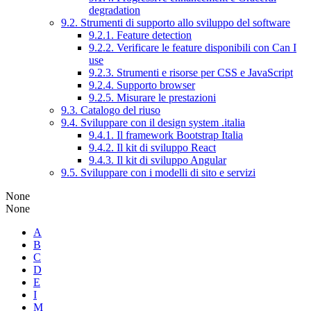
degradation
9.2. Strumenti di supporto allo sviluppo del software
9.2.1. Feature detection
9.2.2. Verificare le feature disponibili con Can I
use
9.2.3. Strumenti e risorse per CSS e JavaScript
9.2.4. Supporto browser
9.2.5. Misurare le prestazioni
9.3. Catalogo del riuso
9.4. Sviluppare con il design system .italia
9.4.1. Il framework Bootstrap Italia
9.4.2. Il kit di sviluppo React
9.4.3. Il kit di sviluppo Angular
9.5. Sviluppare con i modelli di sito e servizi
None
None
A
B
C
D
E
I
M