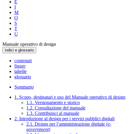
E
I
M
O
S
T
U
Manuale operativo di design
indici e glossario
contenuti
figure
tabelle
glossario
Sommario
1. Scopo, destinatari e uso del Manuale operativo di design
1.1. Versionamento e storico
1.2. Consultazione del manuale
1.3. Contribuisci al manuale
2. Introduzione al design per i servizi pubblici digitali
2.1. Design per l’amministrazione digitale (
e-
government
)