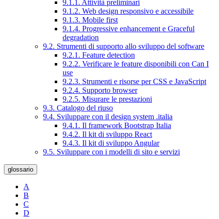
9.1.1. Attività preliminari
9.1.2. Web design responsivo e accessibile
9.1.3. Mobile first
9.1.4. Progressive enhancement e Graceful
degradation
9.2. Strumenti di supporto allo sviluppo del software
9.2.1. Feature detection
9.2.2. Verificare le feature disponibili con Can I
use
9.2.3. Strumenti e risorse per CSS e JavaScript
9.2.4. Supporto browser
9.2.5. Misurare le prestazioni
9.3. Catalogo del riuso
9.4. Sviluppare con il design system .italia
9.4.1. Il framework Bootstrap Italia
9.4.2. Il kit di sviluppo React
9.4.3. Il kit di sviluppo Angular
9.5. Sviluppare con i modelli di sito e servizi
glossario
A
B
C
D