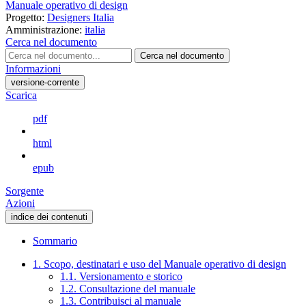
Manuale operativo di design
Progetto:
Designers Italia
Amministrazione:
italia
Cerca nel documento
Cerca nel documento
Informazioni
versione-corrente
Scarica
pdf
html
epub
Sorgente
Azioni
indice dei contenuti
Sommario
1. Scopo, destinatari e uso del Manuale operativo di design
1.1. Versionamento e storico
1.2. Consultazione del manuale
1.3. Contribuisci al manuale