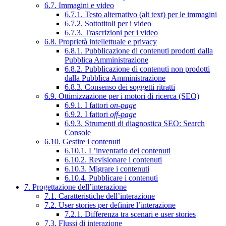
6.7. Immagini e video
6.7.1. Testo alternativo (alt text) per le immagini
6.7.2. Sottotitoli per i video
6.7.3. Trascrizioni per i video
6.8. Proprietà intellettuale e privacy
6.8.1. Pubblicazione di contenuti prodotti dalla
Pubblica Amministrazione
6.8.2. Pubblicazione di contenuti non prodotti
dalla Pubblica Amministrazione
6.8.3. Consenso dei soggetti ritratti
6.9. Ottimizzazione per i motori di ricerca (SEO)
6.9.1. I fattori
on-page
6.9.2. I fattori
off-page
6.9.3. Strumenti di diagnostica SEO: Search
Console
6.10. Gestire i contenuti
6.10.1. L’inventario dei contenuti
6.10.2. Revisionare i contenuti
6.10.3. Migrare i contenuti
6.10.4. Pubblicare i contenuti
7. Progettazione dell’interazione
7.1. Caratteristiche dell’interazione
7.2. User stories per definire l’interazione
7.2.1. Differenza tra scenari e user stories
7.3. Flussi di interazione