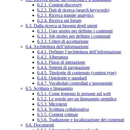
6.2.1. Content discovery
6.2.2. Dati di ricerca (search keywords)
6.2.3. Ricerca tramite analytics
6.2.4. Ricerca sui forum
6.3. Dalla ricerca ai bisogni degli utenti
6.3.1. User stories per definire i contenuti
6.3.2. Job stories per definire i contenuti
6.3.3. Criteri di accettazione
6.4. Architettura dell’informazione
6.4.1. Definire l’architettura dell’informazione
6.4.2. Alberatura
6.4.3. Flussi di interazione
6.4.4. Sistemi di navigazione
6.4.5. Tipologie di contenuto (content type)
6.4.6. Ontologie e standard
6.4.7. Vocabolari controllati e tassonomie
6.5. Scrittura e linguaggio
6.5.1. Come leggono le persone sul web
6.5.2. Le regole per un linguaggio semplice
6.5.3. Microtesti
6.5.4. Scrittura collaborativa
6.5.5. Content critique
6.5.6. Traduzione e localizzazione dei contenuti
6.6. Documenti