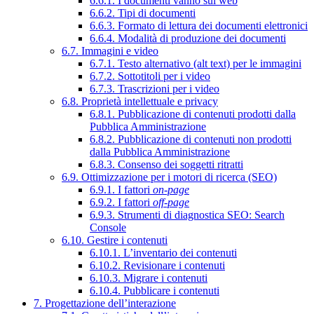
6.6.1. I documenti vanno sul web
6.6.2. Tipi di documenti
6.6.3. Formato di lettura dei documenti elettronici
6.6.4. Modalità di produzione dei documenti
6.7. Immagini e video
6.7.1. Testo alternativo (alt text) per le immagini
6.7.2. Sottotitoli per i video
6.7.3. Trascrizioni per i video
6.8. Proprietà intellettuale e privacy
6.8.1. Pubblicazione di contenuti prodotti dalla
Pubblica Amministrazione
6.8.2. Pubblicazione di contenuti non prodotti
dalla Pubblica Amministrazione
6.8.3. Consenso dei soggetti ritratti
6.9. Ottimizzazione per i motori di ricerca (SEO)
6.9.1. I fattori
on-page
6.9.2. I fattori
off-page
6.9.3. Strumenti di diagnostica SEO: Search
Console
6.10. Gestire i contenuti
6.10.1. L’inventario dei contenuti
6.10.2. Revisionare i contenuti
6.10.3. Migrare i contenuti
6.10.4. Pubblicare i contenuti
7. Progettazione dell’interazione