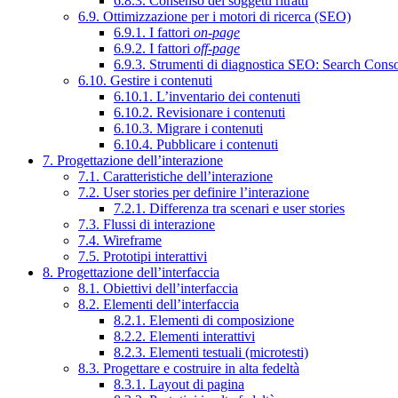
6.8.3. Consenso dei soggetti ritratti
6.9. Ottimizzazione per i motori di ricerca (SEO)
6.9.1. I fattori
on-page
6.9.2. I fattori
off-page
6.9.3. Strumenti di diagnostica SEO: Search Cons
6.10. Gestire i contenuti
6.10.1. L’inventario dei contenuti
6.10.2. Revisionare i contenuti
6.10.3. Migrare i contenuti
6.10.4. Pubblicare i contenuti
7. Progettazione dell’interazione
7.1. Caratteristiche dell’interazione
7.2. User stories per definire l’interazione
7.2.1. Differenza tra scenari e user stories
7.3. Flussi di interazione
7.4. Wireframe
7.5. Prototipi interattivi
8. Progettazione dell’interfaccia
8.1. Obiettivi dell’interfaccia
8.2. Elementi dell’interfaccia
8.2.1. Elementi di composizione
8.2.2. Elementi interattivi
8.2.3. Elementi testuali (microtesti)
8.3. Progettare e costruire in alta fedeltà
8.3.1. Layout di pagina