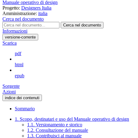
Manuale operativo di design
Progetto:
Designers Italia
Amministrazione:
italia
Cerca nel documento
Cerca nel documento
Informazioni
versione-corrente
Scarica
pdf
html
epub
Sorgente
Azioni
indice dei contenuti
Sommario
1. Scopo, destinatari e uso del Manuale operativo di design
1.1. Versionamento e storico
1.2. Consultazione del manuale
1.3. Contribuisci al manuale