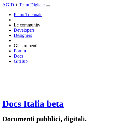
AGID
+
Team Digitale
Piano Triennale
Le community
Developers
Designers
Gli strumenti
Forum
Docs
GitHub
Docs Italia
beta
Documenti pubblici, digitali.