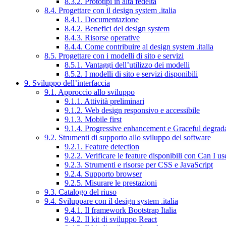
8.3.2. Prototipi in alta fedeltà
8.4. Progettare con il design system .italia
8.4.1. Documentazione
8.4.2. Benefici del design system
8.4.3. Risorse operative
8.4.4. Come contribuire al design system .italia
8.5. Progettare con i modelli di sito e servizi
8.5.1. Vantaggi dell’utilizzo dei modelli
8.5.2. I modelli di sito e servizi disponibili
9. Sviluppo dell’interfaccia
9.1. Approccio allo sviluppo
9.1.1. Attività preliminari
9.1.2. Web design responsivo e accessibile
9.1.3. Mobile first
9.1.4. Progressive enhancement e Graceful degrad
9.2. Strumenti di supporto allo sviluppo del software
9.2.1. Feature detection
9.2.2. Verificare le feature disponibili con Can I us
9.2.3. Strumenti e risorse per CSS e JavaScript
9.2.4. Supporto browser
9.2.5. Misurare le prestazioni
9.3. Catalogo del riuso
9.4. Sviluppare con il design system .italia
9.4.1. Il framework Bootstrap Italia
9.4.2. Il kit di sviluppo React