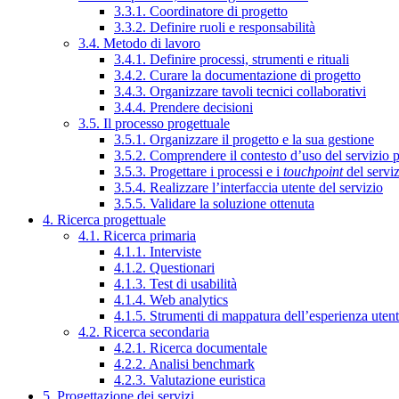
3.3.1. Coordinatore di progetto
3.3.2. Definire ruoli e responsabilità
3.4. Metodo di lavoro
3.4.1. Definire processi, strumenti e rituali
3.4.2. Curare la documentazione di progetto
3.4.3. Organizzare tavoli tecnici collaborativi
3.4.4. Prendere decisioni
3.5. Il processo progettuale
3.5.1. Organizzare il progetto e la sua gestione
3.5.2. Comprendere il contesto d’uso del servizio 
3.5.3. Progettare i processi e i
touchpoint
del servi
3.5.4. Realizzare l’interfaccia utente del servizio
3.5.5. Validare la soluzione ottenuta
4. Ricerca progettuale
4.1. Ricerca primaria
4.1.1. Interviste
4.1.2. Questionari
4.1.3. Test di usabilità
4.1.4. Web analytics
4.1.5. Strumenti di mappatura dell’esperienza uten
4.2. Ricerca secondaria
4.2.1. Ricerca documentale
4.2.2. Analisi benchmark
4.2.3. Valutazione euristica
5. Progettazione dei servizi