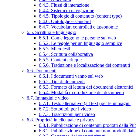
6.4.3. Flussi di interazione
6.4.4. Sistemi di navigazione
6.4.5. Tipologie di contenuto (content type)
6.4.6. Ontologie e standard
6.4.7. Vocabolari controllati e tassonomie
6.5. Scrittura e linguaggio
6.5.1. Come leggono le persone sul web
6.5.2. Le regole per un linguaggio semplice
6.5.3. Microtesti
6.5.4. Scrittura collaborativa
6.5.5. Content critique
6.5.6. Traduzione e localizzazione dei contenuti
6.6. Documenti
6.6.1. I documenti vanno sul web
6.6.2. Tipi di documenti
6.6.3. Formato di lettura dei documenti elettronici
6.6.4. Modalità di produzione dei documenti
6.7. Immagini e video
6.7.1. Testo alternativo (alt text) per le immagini
6.7.2. Sottotitoli per i video
6.7.3. Trascrizioni per i video
6.8. Proprietà intellettuale e privacy
6.8.1. Pubblicazione di contenuti prodotti dalla P
6.8.2. Pubblicazione di contenuti non prodotti dal