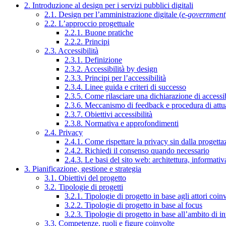
2. Introduzione al design per i servizi pubblici digitali
2.1. Design per l’amministrazione digitale (
e-government
2.2. L’approccio progettuale
2.2.1. Buone pratiche
2.2.2. Principi
2.3. Accessibilità
2.3.1. Definizione
2.3.2. Accessibilità by design
2.3.3. Principi per l’accessibilità
2.3.4. Linee guida e criteri di successo
2.3.5. Come rilasciare una dichiarazione di accessib
2.3.6. Meccanismo di feedback e procedura di attu
2.3.7. Obiettivi accessibilità
2.3.8. Normativa e approfondimenti
2.4. Privacy
2.4.1. Come rispettare la privacy sin dalla progettaz
2.4.2. Richiedi il consenso quando necessario
2.4.3. Le basi del sito web: architettura, informati
3. Pianificazione, gestione e strategia
3.1. Obiettivi del progetto
3.2. Tipologie di progetti
3.2.1. Tipologie di progetto in base agli attori coinv
3.2.2. Tipologie di progetto in base al focus
3.2.3. Tipologie di progetto in base all’ambito di i
3.3. Competenze, ruoli e figure coinvolte