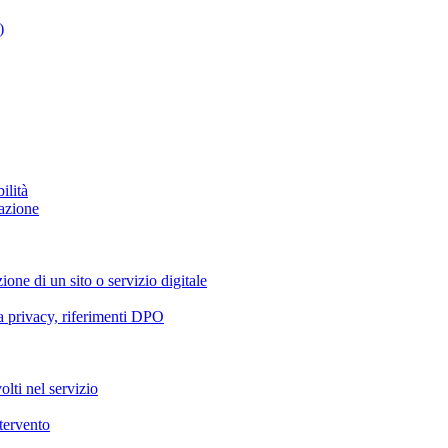
)
ilità
azione
ione di un sito o servizio digitale
va privacy, riferimenti DPO
olti nel servizio
ntervento