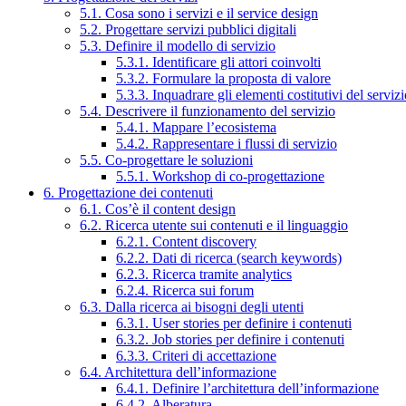
5.1. Cosa sono i servizi e il service design
5.2. Progettare servizi pubblici digitali
5.3. Definire il modello di servizio
5.3.1. Identificare gli attori coinvolti
5.3.2. Formulare la proposta di valore
5.3.3. Inquadrare gli elementi costitutivi del serviz
5.4. Descrivere il funzionamento del servizio
5.4.1. Mappare l’ecosistema
5.4.2. Rappresentare i flussi di servizio
5.5. Co-progettare le soluzioni
5.5.1. Workshop di co-progettazione
6. Progettazione dei contenuti
6.1. Cos’è il content design
6.2. Ricerca utente sui contenuti e il linguaggio
6.2.1. Content discovery
6.2.2. Dati di ricerca (search keywords)
6.2.3. Ricerca tramite analytics
6.2.4. Ricerca sui forum
6.3. Dalla ricerca ai bisogni degli utenti
6.3.1. User stories per definire i contenuti
6.3.2. Job stories per definire i contenuti
6.3.3. Criteri di accettazione
6.4. Architettura dell’informazione
6.4.1. Definire l’architettura dell’informazione
6.4.2. Alberatura