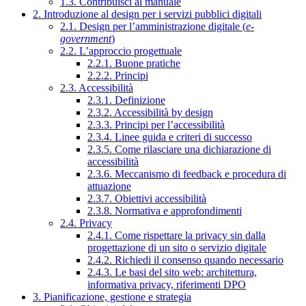
1.3. Contribuisci al manuale
2. Introduzione al design per i servizi pubblici digitali
2.1. Design per l’amministrazione digitale (
e-
government
)
2.2. L’approccio progettuale
2.2.1. Buone pratiche
2.2.2. Principi
2.3. Accessibilità
2.3.1. Definizione
2.3.2. Accessibilità by design
2.3.3. Principi per l’accessibilità
2.3.4. Linee guida e criteri di successo
2.3.5. Come rilasciare una dichiarazione di
accessibilità
2.3.6. Meccanismo di feedback e procedura di
attuazione
2.3.7. Obiettivi accessibilità
2.3.8. Normativa e approfondimenti
2.4. Privacy
2.4.1. Come rispettare la privacy sin dalla
progettazione di un sito o servizio digitale
2.4.2. Richiedi il consenso quando necessario
2.4.3. Le basi del sito web: architettura,
informativa privacy, riferimenti DPO
3. Pianificazione, gestione e strategia