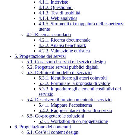
4.1.1. Interviste
4.1.2. Questionari
4.1.3. Test di usabilità
4.1.4. Web analytics
4.1.5. Strumenti di mappatura dell’esperienza
utente
4.2. Ricerca secondaria
4.2.1. Ricerca documentale
4.2.2. Analisi benchmark
4.2.3. Valutazione euristica
5. Progettazione dei servizi
5.1. Cosa sono i servizi e il service design
5.2. Progettare servizi pubblici digitali
5.3. Definire il modello di servizio
5.3.1. Identificare gli attori coinvolti
5.3.2. Formulare la proposta di valore
5.3.3. Inquadrare gli elementi costitutivi del
servizio
5.4. Descrivere il funzionamento del servizio
5.4.1. Mappare l’ecosistema
5.4.2. Rappresentare i flussi di servizio
5.5. Co-progettare le soluzioni
5.5.1. Workshop di co-progettazione
6. Progettazione dei contenuti
6.1. Cos’è il content design