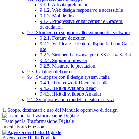
9.1.1. Attività preliminari
9.1.2. Web design responsivo e accessibile
9.1.3. Mobile first
9.1.4. Progressive enhancement e Graceful
degradation
9.2. Strumenti di supporto allo sviluppo del software
9.2.1. Feature detection
9.2.2. Verificare le feature disponibili con Can I
use
9.2.3. Strumenti e risorse per CSS e JavaScript
9.2.4. Supporto browser
9.2.5. Misurare le prestazioni
9.3. Catalogo del riuso
9.4. Sviluppare con il design system .italia
9.4.1. Il framework Bootstrap Italia
9.4.2. Il kit di sviluppo React
9.4.3. Il kit di sviluppo Angular
9.5. Sviluppare con i modelli di sito e servizi
1. Scopo, destinatari e uso del Manuale operativo di design
Team per la Trasformazione Digitale
in collaborazione con
Agenzia per l'Italia Digitale