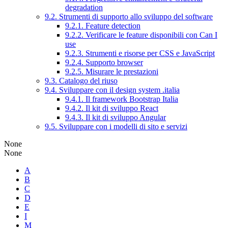
degradation
9.2. Strumenti di supporto allo sviluppo del software
9.2.1. Feature detection
9.2.2. Verificare le feature disponibili con Can I
use
9.2.3. Strumenti e risorse per CSS e JavaScript
9.2.4. Supporto browser
9.2.5. Misurare le prestazioni
9.3. Catalogo del riuso
9.4. Sviluppare con il design system .italia
9.4.1. Il framework Bootstrap Italia
9.4.2. Il kit di sviluppo React
9.4.3. Il kit di sviluppo Angular
9.5. Sviluppare con i modelli di sito e servizi
None
None
A
B
C
D
E
I
M