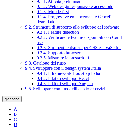
9.1.1. Attività preliminari
9.1.2. Web design responsivo e accessibile
9.1.3. Mobile first
9.1.4. Progressive enhancement e Graceful
degradation
9.2. Strumenti di supporto allo sviluppo del software
9.2.1. Feature detection
9.2.2. Verificare le feature disponibili con Can I
use
9.2.3. Strumenti e risorse per CSS e JavaScript
9.2.4. Supporto browser
9.2.5. Misurare le prestazioni
9.3. Catalogo del riuso
9.4. Sviluppare con il design system .italia
9.4.1. Il framework Bootstrap Italia
9.4.2. Il kit di sviluppo React
9.4.3. Il kit di sviluppo Angular
9.5. Sviluppare con i modelli di sito e servizi
glossario
A
B
C
D