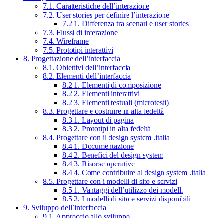
7.1. Caratteristiche dell’interazione
7.2. User stories per definire l’interazione
7.2.1. Differenza tra scenari e user stories
7.3. Flussi di interazione
7.4. Wireframe
7.5. Prototipi interattivi
8. Progettazione dell’interfaccia
8.1. Obiettivi dell’interfaccia
8.2. Elementi dell’interfaccia
8.2.1. Elementi di composizione
8.2.2. Elementi interattivi
8.2.3. Elementi testuali (microtesti)
8.3. Progettare e costruire in alta fedeltà
8.3.1. Layout di pagina
8.3.2. Prototipi in alta fedeltà
8.4. Progettare con il design system .italia
8.4.1. Documentazione
8.4.2. Benefici del design system
8.4.3. Risorse operative
8.4.4. Come contribuire al design system .italia
8.5. Progettare con i modelli di sito e servizi
8.5.1. Vantaggi dell’utilizzo dei modelli
8.5.2. I modelli di sito e servizi disponibili
9. Sviluppo dell’interfaccia
9.1. Approccio allo sviluppo