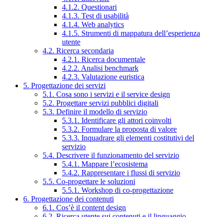
4.1.2. Questionari
4.1.3. Test di usabilità
4.1.4. Web analytics
4.1.5. Strumenti di mappatura dell’esperienza
utente
4.2. Ricerca secondaria
4.2.1. Ricerca documentale
4.2.2. Analisi benchmark
4.2.3. Valutazione euristica
5. Progettazione dei servizi
5.1. Cosa sono i servizi e il service design
5.2. Progettare servizi pubblici digitali
5.3. Definire il modello di servizio
5.3.1. Identificare gli attori coinvolti
5.3.2. Formulare la proposta di valore
5.3.3. Inquadrare gli elementi costitutivi del
servizio
5.4. Descrivere il funzionamento del servizio
5.4.1. Mappare l’ecosistema
5.4.2. Rappresentare i flussi di servizio
5.5. Co-progettare le soluzioni
5.5.1. Workshop di co-progettazione
6. Progettazione dei contenuti
6.1. Cos’è il content design
6.2. Ricerca utente sui contenuti e il linguaggio