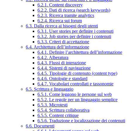
6.2.1. Content discovery
6.2.2. Dati di ricerca (search keywords)
6.2.3. Ricerca tramite analytics
6.2.4. Ricerca sui forum
6.3. Dalla ricerca ai bisogni degli utenti
6.3.1. User stories per definire i contenuti
6.3.2. Job stories per definire i contenuti
6.3.3. Criteri di accettazione
6.4. Architettura dell’informazione
6.4.1. Definire l’architettura dell’informazione
6.4.2. Alberatura
6.4.3. Flussi di interazione
6.4.4. Sistemi di navigazione
6.4.5. Tipologie di contenuto (content type)
6.4.6. Ontologie e standard
6.4.7. Vocabolari controllati e tassonomie
6.5. Scrittura e linguaggio
6.5.1. Come leggono le persone sul web
6.5.2. Le regole per un linguaggio semplice
6.5.3. Microtesti
6.5.4. Scrittura collaborativa
6.5.5. Content critique
6.5.6. Traduzione e localizzazione dei contenuti
6.6. Documenti