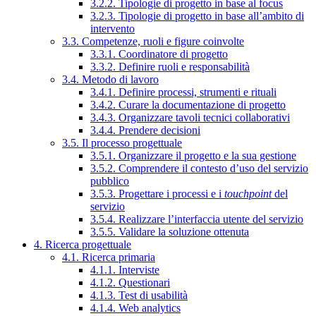
3.2.2. Tipologie di progetto in base al focus
3.2.3. Tipologie di progetto in base all’ambito di
intervento
3.3. Competenze, ruoli e figure coinvolte
3.3.1. Coordinatore di progetto
3.3.2. Definire ruoli e responsabilità
3.4. Metodo di lavoro
3.4.1. Definire processi, strumenti e rituali
3.4.2. Curare la documentazione di progetto
3.4.3. Organizzare tavoli tecnici collaborativi
3.4.4. Prendere decisioni
3.5. Il processo progettuale
3.5.1. Organizzare il progetto e la sua gestione
3.5.2. Comprendere il contesto d’uso del servizio
pubblico
3.5.3. Progettare i processi e i
touchpoint
del
servizio
3.5.4. Realizzare l’interfaccia utente del servizio
3.5.5. Validare la soluzione ottenuta
4. Ricerca progettuale
4.1. Ricerca primaria
4.1.1. Interviste
4.1.2. Questionari
4.1.3. Test di usabilità
4.1.4. Web analytics