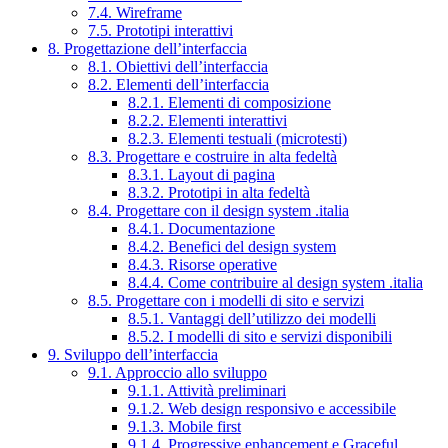
7.4. Wireframe
7.5. Prototipi interattivi
8. Progettazione dell’interfaccia
8.1. Obiettivi dell’interfaccia
8.2. Elementi dell’interfaccia
8.2.1. Elementi di composizione
8.2.2. Elementi interattivi
8.2.3. Elementi testuali (microtesti)
8.3. Progettare e costruire in alta fedeltà
8.3.1. Layout di pagina
8.3.2. Prototipi in alta fedeltà
8.4. Progettare con il design system .italia
8.4.1. Documentazione
8.4.2. Benefici del design system
8.4.3. Risorse operative
8.4.4. Come contribuire al design system .italia
8.5. Progettare con i modelli di sito e servizi
8.5.1. Vantaggi dell’utilizzo dei modelli
8.5.2. I modelli di sito e servizi disponibili
9. Sviluppo dell’interfaccia
9.1. Approccio allo sviluppo
9.1.1. Attività preliminari
9.1.2. Web design responsivo e accessibile
9.1.3. Mobile first
9.1.4. Progressive enhancement e Graceful