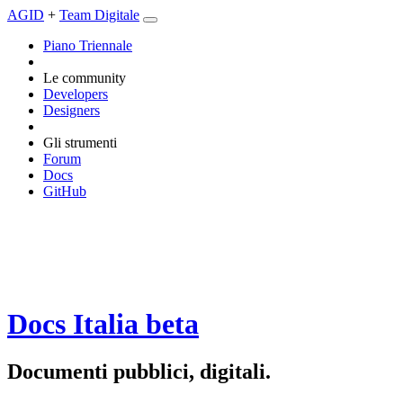
AGID
+
Team Digitale
Piano Triennale
Le community
Developers
Designers
Gli strumenti
Forum
Docs
GitHub
Docs Italia
beta
Documenti pubblici, digitali.