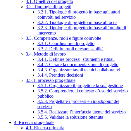
3.1. Obiettivi del progetto
3.2. Tipologie di progetti
3.2.1. Tipologie di progetto in base agli attori
coinvolti nel servizio
3.2.2. Tipologie di progetto in base al focus
3.2.3. Tipologie di progetto in base all’ambito di
intervento
3.3. Competenze, ruoli e figure coinvolte
3.3.1. Coordinatore di progetto
3.3.2. Definire ruoli e responsabilità
3.4. Metodo di lavoro
3.4.1. Definire processi, strumenti e rituali
3.4.2. Curare la documentazione di progetto
3.4.3. Organizzare tavoli tecnici collaborativi
3.4.4. Prendere decisioni
3.5. Il processo progettuale
3.5.1. Organizzare il progetto e la sua gestione
3.5.2. Comprendere il contesto d’uso del servizio
pubblico
3.5.3. Progettare i processi e i
touchpoint
del
servizio
3.5.4. Realizzare l’interfaccia utente del servizio
3.5.5. Validare la soluzione ottenuta
4. Ricerca progettuale
4.1. Ricerca primaria