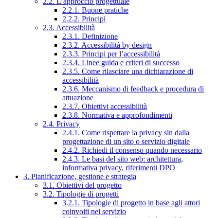
2.2. L’approccio progettuale
2.2.1. Buone pratiche
2.2.2. Principi
2.3. Accessibilità
2.3.1. Definizione
2.3.2. Accessibilità by design
2.3.3. Principi per l’accessibilità
2.3.4. Linee guida e criteri di successo
2.3.5. Come rilasciare una dichiarazione di
accessibilità
2.3.6. Meccanismo di feedback e procedura di
attuazione
2.3.7. Obiettivi accessibilità
2.3.8. Normativa e approfondimenti
2.4. Privacy
2.4.1. Come rispettare la privacy sin dalla
progettazione di un sito o servizio digitale
2.4.2. Richiedi il consenso quando necessario
2.4.3. Le basi del sito web: architettura,
informativa privacy, riferimenti DPO
3. Pianificazione, gestione e strategia
3.1. Obiettivi del progetto
3.2. Tipologie di progetti
3.2.1. Tipologie di progetto in base agli attori
coinvolti nel servizio