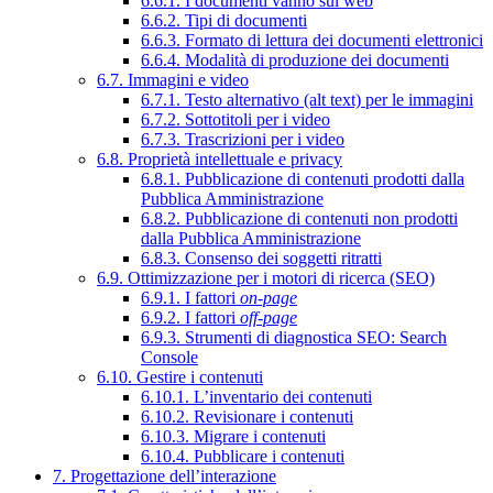
6.6.1. I documenti vanno sul web
6.6.2. Tipi di documenti
6.6.3. Formato di lettura dei documenti elettronici
6.6.4. Modalità di produzione dei documenti
6.7. Immagini e video
6.7.1. Testo alternativo (alt text) per le immagini
6.7.2. Sottotitoli per i video
6.7.3. Trascrizioni per i video
6.8. Proprietà intellettuale e privacy
6.8.1. Pubblicazione di contenuti prodotti dalla
Pubblica Amministrazione
6.8.2. Pubblicazione di contenuti non prodotti
dalla Pubblica Amministrazione
6.8.3. Consenso dei soggetti ritratti
6.9. Ottimizzazione per i motori di ricerca (SEO)
6.9.1. I fattori
on-page
6.9.2. I fattori
off-page
6.9.3. Strumenti di diagnostica SEO: Search
Console
6.10. Gestire i contenuti
6.10.1. L’inventario dei contenuti
6.10.2. Revisionare i contenuti
6.10.3. Migrare i contenuti
6.10.4. Pubblicare i contenuti
7. Progettazione dell’interazione