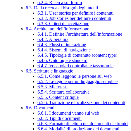
6.2.4. Ricerca sui forum
6.3. Dalla ricerca ai bisogni degli utenti
6.3.1. User stories per definire i contenuti
6.3.2. Job stories per definire i contenuti
6.3.3. Criteri di accettazione
6.4. Architettura dell’informazione
6.4.1. Definire l’architettura dell’informazione
6.4.2. Alberatura
6.4.3. Flussi di interazione
6.4.4. Sistemi di navigazione
6.4.5. Tipologie di contenuto (content type)
6.4.6. Ontologie e standard
6.4.7. Vocabolari controllati e tassonomie
6.5. Scrittura e linguaggio
6.5.1. Come leggono le persone sul web
6.5.2. Le regole per un linguaggio semplice
6.5.3. Microtesti
6.5.4. Scrittura collaborativa
6.5.5. Content critique
6.5.6. Traduzione e localizzazione dei contenuti
6.6. Documenti
6.6.1. I documenti vanno sul web
6.6.2. Tipi di documenti
6.6.3. Formato di lettura dei documenti elettronici
6.6.4. Modalità di produzione dei documenti