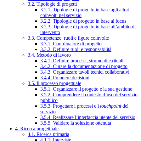
3.2. Tipologie di progetti
3.2.1. Tipologie di progetto in base agli attori
coinvolti nel servizio
3.2.2. Tipologie di progetto in base al focus
3.2.3. Tipologie di progetto in base all’ambito di
intervento
3.3. Competenze, ruoli e figure coinvolte
3.3.1. Coordinatore di progetto
3.3.2. Definire ruoli e responsabilità
3.4. Metodo di lavoro
3.4.1. Definire processi, strumenti e rituali
3.4.2. Curare la documentazione di progetto
3.4.3. Organizzare tavoli tecnici collaborativi
3.4.4. Prendere decisioni
3.5. Il processo progettuale
3.5.1. Organizzare il progetto e la sua gestione
3.5.2. Comprendere il contesto d’uso del servizio
pubblico
3.5.3. Progettare i processi e i
touchpoint
del
servizio
3.5.4. Realizzare l’interfaccia utente del servizio
3.5.5. Validare la soluzione ottenuta
4. Ricerca progettuale
4.1. Ricerca primaria
4.1.1. Interviste