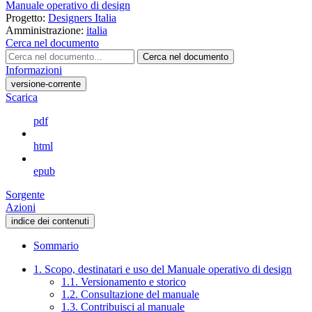
Manuale operativo di design
Progetto:
Designers Italia
Amministrazione:
italia
Cerca nel documento
Cerca nel documento
Informazioni
versione-corrente
Scarica
pdf
html
epub
Sorgente
Azioni
indice dei contenuti
Sommario
1. Scopo, destinatari e uso del Manuale operativo di design
1.1. Versionamento e storico
1.2. Consultazione del manuale
1.3. Contribuisci al manuale