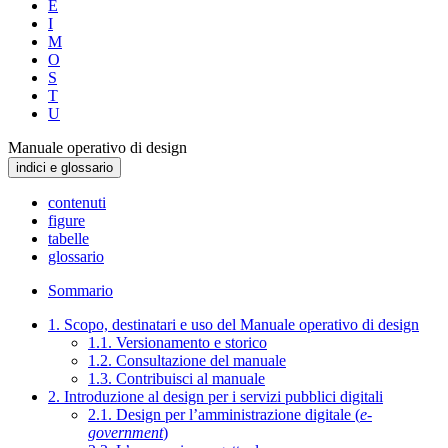
E
I
M
O
S
T
U
Manuale operativo di design
indici e glossario
contenuti
figure
tabelle
glossario
Sommario
1. Scopo, destinatari e uso del Manuale operativo di design
1.1. Versionamento e storico
1.2. Consultazione del manuale
1.3. Contribuisci al manuale
2. Introduzione al design per i servizi pubblici digitali
2.1. Design per l’amministrazione digitale (
e-
government
)