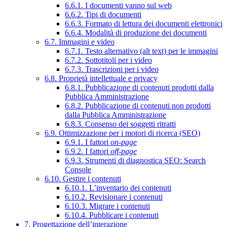
6.6.1. I documenti vanno sul web
6.6.2. Tipi di documenti
6.6.3. Formato di lettura dei documenti elettronici
6.6.4. Modalità di produzione dei documenti
6.7. Immagini e video
6.7.1. Testo alternativo (alt text) per le immagini
6.7.2. Sottotitoli per i video
6.7.3. Trascrizioni per i video
6.8. Proprietà intellettuale e privacy
6.8.1. Pubblicazione di contenuti prodotti dalla
Pubblica Amministrazione
6.8.2. Pubblicazione di contenuti non prodotti
dalla Pubblica Amministrazione
6.8.3. Consenso dei soggetti ritratti
6.9. Ottimizzazione per i motori di ricerca (SEO)
6.9.1. I fattori
on-page
6.9.2. I fattori
off-page
6.9.3. Strumenti di diagnostica SEO: Search
Console
6.10. Gestire i contenuti
6.10.1. L’inventario dei contenuti
6.10.2. Revisionare i contenuti
6.10.3. Migrare i contenuti
6.10.4. Pubblicare i contenuti
7. Progettazione dell’interazione