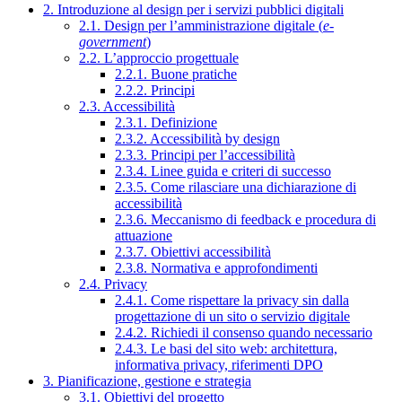
2. Introduzione al design per i servizi pubblici digitali
2.1. Design per l’amministrazione digitale (
e-
government
)
2.2. L’approccio progettuale
2.2.1. Buone pratiche
2.2.2. Principi
2.3. Accessibilità
2.3.1. Definizione
2.3.2. Accessibilità by design
2.3.3. Principi per l’accessibilità
2.3.4. Linee guida e criteri di successo
2.3.5. Come rilasciare una dichiarazione di
accessibilità
2.3.6. Meccanismo di feedback e procedura di
attuazione
2.3.7. Obiettivi accessibilità
2.3.8. Normativa e approfondimenti
2.4. Privacy
2.4.1. Come rispettare la privacy sin dalla
progettazione di un sito o servizio digitale
2.4.2. Richiedi il consenso quando necessario
2.4.3. Le basi del sito web: architettura,
informativa privacy, riferimenti DPO
3. Pianificazione, gestione e strategia
3.1. Obiettivi del progetto