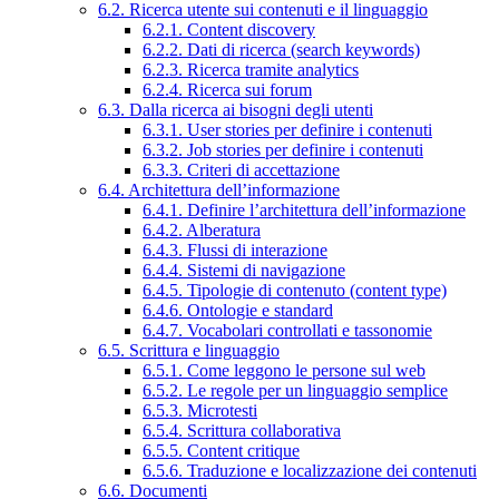
6.2. Ricerca utente sui contenuti e il linguaggio
6.2.1. Content discovery
6.2.2. Dati di ricerca (search keywords)
6.2.3. Ricerca tramite analytics
6.2.4. Ricerca sui forum
6.3. Dalla ricerca ai bisogni degli utenti
6.3.1. User stories per definire i contenuti
6.3.2. Job stories per definire i contenuti
6.3.3. Criteri di accettazione
6.4. Architettura dell’informazione
6.4.1. Definire l’architettura dell’informazione
6.4.2. Alberatura
6.4.3. Flussi di interazione
6.4.4. Sistemi di navigazione
6.4.5. Tipologie di contenuto (content type)
6.4.6. Ontologie e standard
6.4.7. Vocabolari controllati e tassonomie
6.5. Scrittura e linguaggio
6.5.1. Come leggono le persone sul web
6.5.2. Le regole per un linguaggio semplice
6.5.3. Microtesti
6.5.4. Scrittura collaborativa
6.5.5. Content critique
6.5.6. Traduzione e localizzazione dei contenuti
6.6. Documenti