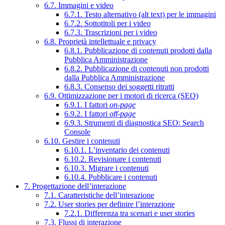
6.7. Immagini e video
6.7.1. Testo alternativo (alt text) per le immagini
6.7.2. Sottotitoli per i video
6.7.3. Trascrizioni per i video
6.8. Proprietà intellettuale e privacy
6.8.1. Pubblicazione di contenuti prodotti dalla
Pubblica Amministrazione
6.8.2. Pubblicazione di contenuti non prodotti
dalla Pubblica Amministrazione
6.8.3. Consenso dei soggetti ritratti
6.9. Ottimizzazione per i motori di ricerca (SEO)
6.9.1. I fattori
on-page
6.9.2. I fattori
off-page
6.9.3. Strumenti di diagnostica SEO: Search
Console
6.10. Gestire i contenuti
6.10.1. L’inventario dei contenuti
6.10.2. Revisionare i contenuti
6.10.3. Migrare i contenuti
6.10.4. Pubblicare i contenuti
7. Progettazione dell’interazione
7.1. Caratteristiche dell’interazione
7.2. User stories per definire l’interazione
7.2.1. Differenza tra scenari e user stories
7.3. Flussi di interazione