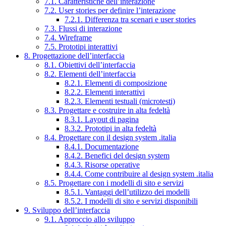
7.1. Caratteristiche dell’interazione
7.2. User stories per definire l’interazione
7.2.1. Differenza tra scenari e user stories
7.3. Flussi di interazione
7.4. Wireframe
7.5. Prototipi interattivi
8. Progettazione dell’interfaccia
8.1. Obiettivi dell’interfaccia
8.2. Elementi dell’interfaccia
8.2.1. Elementi di composizione
8.2.2. Elementi interattivi
8.2.3. Elementi testuali (microtesti)
8.3. Progettare e costruire in alta fedeltà
8.3.1. Layout di pagina
8.3.2. Prototipi in alta fedeltà
8.4. Progettare con il design system .italia
8.4.1. Documentazione
8.4.2. Benefici del design system
8.4.3. Risorse operative
8.4.4. Come contribuire al design system .italia
8.5. Progettare con i modelli di sito e servizi
8.5.1. Vantaggi dell’utilizzo dei modelli
8.5.2. I modelli di sito e servizi disponibili
9. Sviluppo dell’interfaccia
9.1. Approccio allo sviluppo