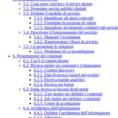
5.1. Cosa sono i servizi e il service design
5.2. Progettare servizi pubblici digitali
5.3. Definire il modello di servizio
5.3.1. Identificare gli attori coinvolti
5.3.2. Formulare la proposta di valore
5.3.3. Inquadrare gli elementi costitutivi del serviz
5.4. Descrivere il funzionamento del servizio
5.4.1. Mappare l’ecosistema
5.4.2. Rappresentare i flussi di servizio
5.5. Co-progettare le soluzioni
5.5.1. Workshop di co-progettazione
6. Progettazione dei contenuti
6.1. Cos’è il content design
6.2. Ricerca utente sui contenuti e il linguaggio
6.2.1. Content discovery
6.2.2. Dati di ricerca (search keywords)
6.2.3. Ricerca tramite analytics
6.2.4. Ricerca sui forum
6.3. Dalla ricerca ai bisogni degli utenti
6.3.1. User stories per definire i contenuti
6.3.2. Job stories per definire i contenuti
6.3.3. Criteri di accettazione
6.4. Architettura dell’informazione
6.4.1. Definire l’architettura dell’informazione
6.4.2. Alberatura