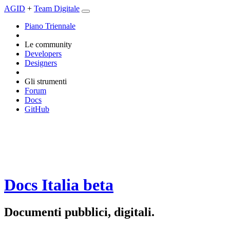
AGID
+
Team Digitale
Piano Triennale
Le community
Developers
Designers
Gli strumenti
Forum
Docs
GitHub
Docs Italia
beta
Documenti pubblici, digitali.