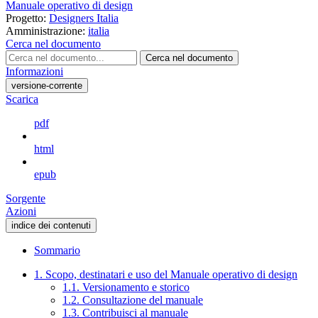
Manuale operativo di design
Progetto:
Designers Italia
Amministrazione:
italia
Cerca nel documento
Cerca nel documento
Informazioni
versione-corrente
Scarica
pdf
html
epub
Sorgente
Azioni
indice dei contenuti
Sommario
1. Scopo, destinatari e uso del Manuale operativo di design
1.1. Versionamento e storico
1.2. Consultazione del manuale
1.3. Contribuisci al manuale