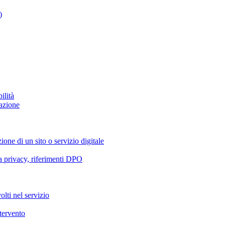
)
ilità
azione
ione di un sito o servizio digitale
va privacy, riferimenti DPO
olti nel servizio
ntervento