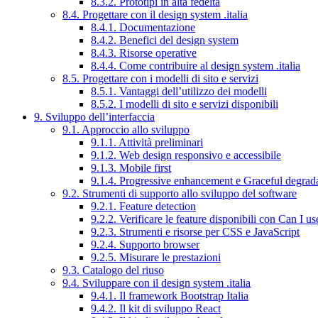
8.3.2. Prototipi in alta fedeltà
8.4. Progettare con il design system .italia
8.4.1. Documentazione
8.4.2. Benefici del design system
8.4.3. Risorse operative
8.4.4. Come contribuire al design system .italia
8.5. Progettare con i modelli di sito e servizi
8.5.1. Vantaggi dell’utilizzo dei modelli
8.5.2. I modelli di sito e servizi disponibili
9. Sviluppo dell’interfaccia
9.1. Approccio allo sviluppo
9.1.1. Attività preliminari
9.1.2. Web design responsivo e accessibile
9.1.3. Mobile first
9.1.4. Progressive enhancement e Graceful degrad
9.2. Strumenti di supporto allo sviluppo del software
9.2.1. Feature detection
9.2.2. Verificare le feature disponibili con Can I us
9.2.3. Strumenti e risorse per CSS e JavaScript
9.2.4. Supporto browser
9.2.5. Misurare le prestazioni
9.3. Catalogo del riuso
9.4. Sviluppare con il design system .italia
9.4.1. Il framework Bootstrap Italia
9.4.2. Il kit di sviluppo React