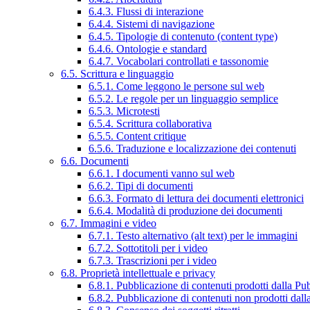
6.4.3. Flussi di interazione
6.4.4. Sistemi di navigazione
6.4.5. Tipologie di contenuto (content type)
6.4.6. Ontologie e standard
6.4.7. Vocabolari controllati e tassonomie
6.5. Scrittura e linguaggio
6.5.1. Come leggono le persone sul web
6.5.2. Le regole per un linguaggio semplice
6.5.3. Microtesti
6.5.4. Scrittura collaborativa
6.5.5. Content critique
6.5.6. Traduzione e localizzazione dei contenuti
6.6. Documenti
6.6.1. I documenti vanno sul web
6.6.2. Tipi di documenti
6.6.3. Formato di lettura dei documenti elettronici
6.6.4. Modalità di produzione dei documenti
6.7. Immagini e video
6.7.1. Testo alternativo (alt text) per le immagini
6.7.2. Sottotitoli per i video
6.7.3. Trascrizioni per i video
6.8. Proprietà intellettuale e privacy
6.8.1. Pubblicazione di contenuti prodotti dalla P
6.8.2. Pubblicazione di contenuti non prodotti dal