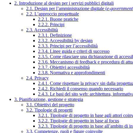
2. Introduzione al design per i servizi pubblici digitali
2.1. Design per l’amministrazione digitale (
e-government
2.2. L’approccio progettuale
2.2.1. Buone pratiche
2.2.2. Principi
2.3. Accessibilità
2.3.1. Definizione
2.3.2. Accessibilità by design
2.3.3. Principi per l’accessibilità
2.3.4. Linee guida e criteri di successo
2.3.5. Come rilasciare una dichiarazione di accessib
2.3.6. Meccanismo di feedback e procedura di attu
2.3.7. Obiettivi accessibilità
2.3.8. Normativa e approfondimenti
2.4. Privacy
2.4.1. Come rispettare la privacy sin dalla progettaz
2.4.2. Richiedi il consenso quando necessario
2.4.3. Le basi del sito web: architettura, informati
3. Pianificazione, gestione e strategia
3.1. Obiettivi del progetto
3.2. Tipologie di progetti
3.2.1. Tipologie di progetto in base agli attori coinv
3.2.2. Tipologie di progetto in base al focus
3.2.3. Tipologie di progetto in base all’ambito di i
3.3. Competenze, ruoli e figure coinvolte