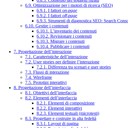
6.8.3. Consenso dei soggetti ritratti
6.9. Ottimizzazione per i motori di ricerca (SEO)
6.9.1. I fattori
on-page
6.9.2. I fattori
off-page
6.9.3. Strumenti di diagnostica SEO: Search Cons
6.10. Gestire i contenuti
6.10.1. L’inventario dei contenuti
6.10.2. Revisionare i contenuti
6.10.3. Migrare i contenuti
6.10.4. Pubblicare i contenuti
7. Progettazione dell’interazione
7.1. Caratteristiche dell’interazione
7.2. User stories per definire l’interazione
7.2.1. Differenza tra scenari e user stories
7.3. Flussi di interazione
7.4. Wireframe
7.5. Prototipi interattivi
8. Progettazione dell’interfaccia
8.1. Obiettivi dell’interfaccia
8.2. Elementi dell’interfaccia
8.2.1. Elementi di composizione
8.2.2. Elementi interattivi
8.2.3. Elementi testuali (microtesti)
8.3. Progettare e costruire in alta fedeltà
8.3.1. Layout di pagina