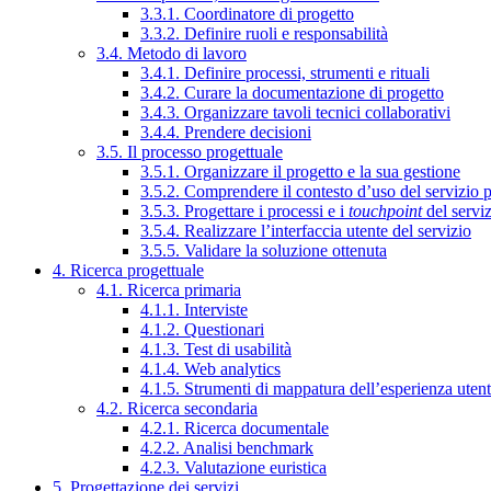
3.3.1. Coordinatore di progetto
3.3.2. Definire ruoli e responsabilità
3.4. Metodo di lavoro
3.4.1. Definire processi, strumenti e rituali
3.4.2. Curare la documentazione di progetto
3.4.3. Organizzare tavoli tecnici collaborativi
3.4.4. Prendere decisioni
3.5. Il processo progettuale
3.5.1. Organizzare il progetto e la sua gestione
3.5.2. Comprendere il contesto d’uso del servizio 
3.5.3. Progettare i processi e i
touchpoint
del servi
3.5.4. Realizzare l’interfaccia utente del servizio
3.5.5. Validare la soluzione ottenuta
4. Ricerca progettuale
4.1. Ricerca primaria
4.1.1. Interviste
4.1.2. Questionari
4.1.3. Test di usabilità
4.1.4. Web analytics
4.1.5. Strumenti di mappatura dell’esperienza uten
4.2. Ricerca secondaria
4.2.1. Ricerca documentale
4.2.2. Analisi benchmark
4.2.3. Valutazione euristica
5. Progettazione dei servizi