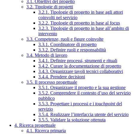
3.1. Obiettivi del progetto
3.2. Tipologie di progetti
3.2.1. Tipologie di progetto in base agli attori
coinvolti nel servizio
3.2.2. Tipologie di progetto in base al focus
3.2.3. Tipologie di progetto in base all’ambito di
intervento
3.3. Competenze, ruoli e figure coinvolte
3.3.1. Coordinatore di progetto
3.3.2. Definire ruoli e responsabilità
3.4. Metodo di lavoro
3.4.1. Definire processi, strumenti e rituali
3.4.2. Curare la documentazione di progetto
3.4.3. Organizzare tavoli tecnici collaborativi
3.4.4. Prendere decisioni
3.5. Il processo progettuale
3.5.1. Organizzare il progetto e la sua gestione
3.5.2. Comprendere il contesto d’uso del servizio
pubblico
3.5.3. Progettare i processi e i
touchpoint
del
servizio
3.5.4. Realizzare l’interfaccia utente del servizio
3.5.5. Validare la soluzione ottenuta
4. Ricerca progettuale
4.1. Ricerca primaria