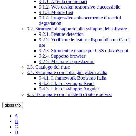
9.1.1. Attività preliminari
9.1.2. Web design responsivo e accessibile
9.1.3. Mobile first
9.1.4. Progressive enhancement e Graceful
degradation
9.2. Strumenti di supporto allo sviluppo del software
9.2.1. Feature detection
9.2.2. Verificare le feature disponibili con Can I
use
9.2.3. Strumenti e risorse per CSS e JavaScript
9.2.4. Supporto browser
9.2.5. Misurare le prestazioni
9.3. Catalogo del riuso
9.4. Sviluppare con il design system .italia
9.4.1. Il framework Bootstrap Italia
9.4.2. Il kit di sviluppo React
9.4.3. Il kit di sviluppo Angular
9.5. Sviluppare con i modelli di sito e servizi
glossario
A
B
C
D