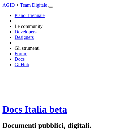
AGID
+
Team Digitale
Piano Triennale
Le community
Developers
Designers
Gli strumenti
Forum
Docs
GitHub
Docs Italia
beta
Documenti pubblici, digitali.