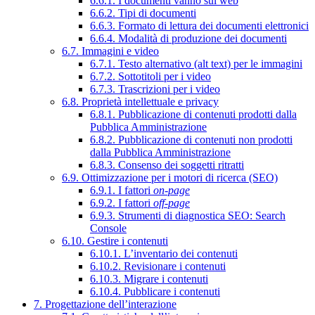
6.6.1. I documenti vanno sul web
6.6.2. Tipi di documenti
6.6.3. Formato di lettura dei documenti elettronici
6.6.4. Modalità di produzione dei documenti
6.7. Immagini e video
6.7.1. Testo alternativo (alt text) per le immagini
6.7.2. Sottotitoli per i video
6.7.3. Trascrizioni per i video
6.8. Proprietà intellettuale e privacy
6.8.1. Pubblicazione di contenuti prodotti dalla
Pubblica Amministrazione
6.8.2. Pubblicazione di contenuti non prodotti
dalla Pubblica Amministrazione
6.8.3. Consenso dei soggetti ritratti
6.9. Ottimizzazione per i motori di ricerca (SEO)
6.9.1. I fattori
on-page
6.9.2. I fattori
off-page
6.9.3. Strumenti di diagnostica SEO: Search
Console
6.10. Gestire i contenuti
6.10.1. L’inventario dei contenuti
6.10.2. Revisionare i contenuti
6.10.3. Migrare i contenuti
6.10.4. Pubblicare i contenuti
7. Progettazione dell’interazione