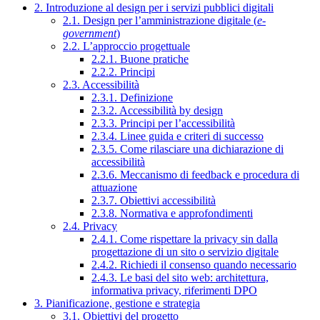
2. Introduzione al design per i servizi pubblici digitali
2.1. Design per l’amministrazione digitale (
e-
government
)
2.2. L’approccio progettuale
2.2.1. Buone pratiche
2.2.2. Principi
2.3. Accessibilità
2.3.1. Definizione
2.3.2. Accessibilità by design
2.3.3. Principi per l’accessibilità
2.3.4. Linee guida e criteri di successo
2.3.5. Come rilasciare una dichiarazione di
accessibilità
2.3.6. Meccanismo di feedback e procedura di
attuazione
2.3.7. Obiettivi accessibilità
2.3.8. Normativa e approfondimenti
2.4. Privacy
2.4.1. Come rispettare la privacy sin dalla
progettazione di un sito o servizio digitale
2.4.2. Richiedi il consenso quando necessario
2.4.3. Le basi del sito web: architettura,
informativa privacy, riferimenti DPO
3. Pianificazione, gestione e strategia
3.1. Obiettivi del progetto