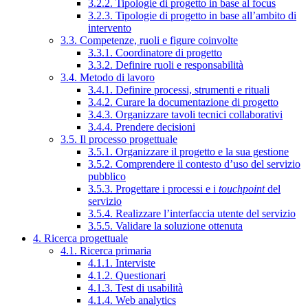
3.2.2. Tipologie di progetto in base al focus
3.2.3. Tipologie di progetto in base all’ambito di
intervento
3.3. Competenze, ruoli e figure coinvolte
3.3.1. Coordinatore di progetto
3.3.2. Definire ruoli e responsabilità
3.4. Metodo di lavoro
3.4.1. Definire processi, strumenti e rituali
3.4.2. Curare la documentazione di progetto
3.4.3. Organizzare tavoli tecnici collaborativi
3.4.4. Prendere decisioni
3.5. Il processo progettuale
3.5.1. Organizzare il progetto e la sua gestione
3.5.2. Comprendere il contesto d’uso del servizio
pubblico
3.5.3. Progettare i processi e i
touchpoint
del
servizio
3.5.4. Realizzare l’interfaccia utente del servizio
3.5.5. Validare la soluzione ottenuta
4. Ricerca progettuale
4.1. Ricerca primaria
4.1.1. Interviste
4.1.2. Questionari
4.1.3. Test di usabilità
4.1.4. Web analytics