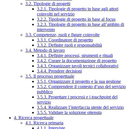
3.2. Tipologie di progetti
3.2.1. Tipologie di progetto in base agli attori
coinvolti nel servizio
3.2.2. Tipologie di progetto in base al focus
3.2.3. Tipologie di progetto in base all’ambito di
intervento
3.3. Competenze, ruoli e figure coinvolte
3.3.1. Coordinatore di progetto
3.3.2. Definire ruoli e responsabilità
3.4. Metodo di lavoro
3.4.1. Definire processi, strumenti e rituali
3.4.2. Curare la documentazione di progetto
3.4.3. Organizzare tavoli tecnici collaborativi
3.4.4. Prendere decisioni
3.5. Il processo progettuale
3.5.1. Organizzare il progetto e la sua gestione
3.5.2. Comprendere il contesto d’uso del servizio
pubblico
3.5.3. Progettare i processi e i
touchpoint
del
servizio
3.5.4. Realizzare l’interfaccia utente del servizio
3.5.5. Validare la soluzione ottenuta
4. Ricerca progettuale
4.1. Ricerca primaria
4.1.1. Interviste