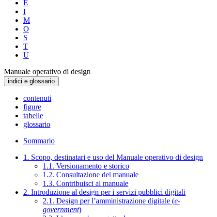
E
I
M
O
S
T
U
Manuale operativo di design
indici e glossario
contenuti
figure
tabelle
glossario
Sommario
1. Scopo, destinatari e uso del Manuale operativo di design
1.1. Versionamento e storico
1.2. Consultazione del manuale
1.3. Contribuisci al manuale
2. Introduzione al design per i servizi pubblici digitali
2.1. Design per l’amministrazione digitale (
e-
government
)