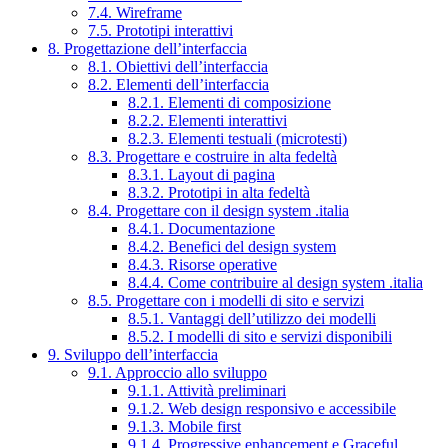
7.4. Wireframe
7.5. Prototipi interattivi
8. Progettazione dell’interfaccia
8.1. Obiettivi dell’interfaccia
8.2. Elementi dell’interfaccia
8.2.1. Elementi di composizione
8.2.2. Elementi interattivi
8.2.3. Elementi testuali (microtesti)
8.3. Progettare e costruire in alta fedeltà
8.3.1. Layout di pagina
8.3.2. Prototipi in alta fedeltà
8.4. Progettare con il design system .italia
8.4.1. Documentazione
8.4.2. Benefici del design system
8.4.3. Risorse operative
8.4.4. Come contribuire al design system .italia
8.5. Progettare con i modelli di sito e servizi
8.5.1. Vantaggi dell’utilizzo dei modelli
8.5.2. I modelli di sito e servizi disponibili
9. Sviluppo dell’interfaccia
9.1. Approccio allo sviluppo
9.1.1. Attività preliminari
9.1.2. Web design responsivo e accessibile
9.1.3. Mobile first
9.1.4. Progressive enhancement e Graceful