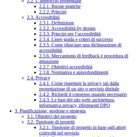
2.2. L’approccio progettuale
2.2.1. Buone pratiche
2.2.2. Principi
2.3. Accessibilità
2.3.1. Definizione
2.3.2. Accessibilità by design
2.3.3. Principi per l’accessibilità
2.3.4. Linee guida e criteri di successo
2.3.5. Come rilasciare una dichiarazione di
accessibilità
2.3.6. Meccanismo di feedback e procedura di
attuazione
2.3.7. Obiettivi accessibilità
2.3.8. Normativa e approfondimenti
2.4. Privacy
2.4.1. Come rispettare la privacy sin dalla
progettazione di un sito o servizio digitale
2.4.2. Richiedi il consenso quando necessario
2.4.3. Le basi del sito web: architettura,
informativa privacy, riferimenti DPO
3. Pianificazione, gestione e strategia
3.1. Obiettivi del progetto
3.2. Tipologie di progetti
3.2.1. Tipologie di progetto in base agli attori
coinvolti nel servizio