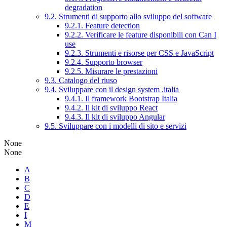
degradation
9.2. Strumenti di supporto allo sviluppo del software
9.2.1. Feature detection
9.2.2. Verificare le feature disponibili con Can I
use
9.2.3. Strumenti e risorse per CSS e JavaScript
9.2.4. Supporto browser
9.2.5. Misurare le prestazioni
9.3. Catalogo del riuso
9.4. Sviluppare con il design system .italia
9.4.1. Il framework Bootstrap Italia
9.4.2. Il kit di sviluppo React
9.4.3. Il kit di sviluppo Angular
9.5. Sviluppare con i modelli di sito e servizi
None
None
A
B
C
D
E
I
M