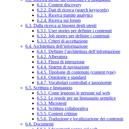
6.2.1. Content discovery
6.2.2. Dati di ricerca (search keywords)
6.2.3. Ricerca tramite analytics
6.2.4. Ricerca sui forum
6.3. Dalla ricerca ai bisogni degli utenti
6.3.1. User stories per definire i contenuti
6.3.2. Job stories per definire i contenuti
6.3.3. Criteri di accettazione
6.4. Architettura dell’informazione
6.4.1. Definire l’architettura dell’informazione
6.4.2. Alberatura
6.4.3. Flussi di interazione
6.4.4. Sistemi di navigazione
6.4.5. Tipologie di contenuto (content type)
6.4.6. Ontologie e standard
6.4.7. Vocabolari controllati e tassonomie
6.5. Scrittura e linguaggio
6.5.1. Come leggono le persone sul web
6.5.2. Le regole per un linguaggio semplice
6.5.3. Microtesti
6.5.4. Scrittura collaborativa
6.5.5. Content critique
6.5.6. Traduzione e localizzazione dei contenuti
6.6. Documenti