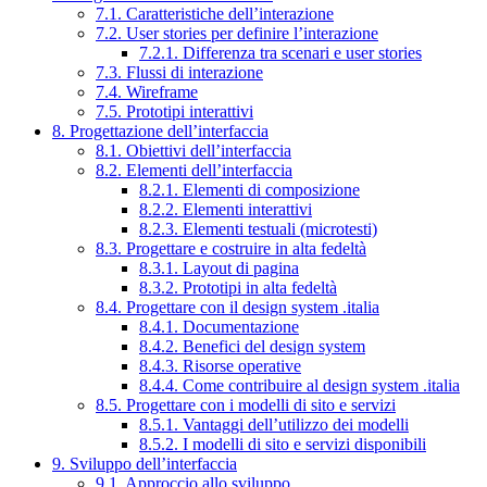
7.1. Caratteristiche dell’interazione
7.2. User stories per definire l’interazione
7.2.1. Differenza tra scenari e user stories
7.3. Flussi di interazione
7.4. Wireframe
7.5. Prototipi interattivi
8. Progettazione dell’interfaccia
8.1. Obiettivi dell’interfaccia
8.2. Elementi dell’interfaccia
8.2.1. Elementi di composizione
8.2.2. Elementi interattivi
8.2.3. Elementi testuali (microtesti)
8.3. Progettare e costruire in alta fedeltà
8.3.1. Layout di pagina
8.3.2. Prototipi in alta fedeltà
8.4. Progettare con il design system .italia
8.4.1. Documentazione
8.4.2. Benefici del design system
8.4.3. Risorse operative
8.4.4. Come contribuire al design system .italia
8.5. Progettare con i modelli di sito e servizi
8.5.1. Vantaggi dell’utilizzo dei modelli
8.5.2. I modelli di sito e servizi disponibili
9. Sviluppo dell’interfaccia
9.1. Approccio allo sviluppo