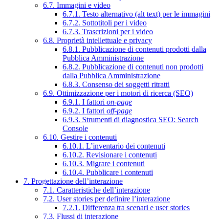
6.7. Immagini e video
6.7.1. Testo alternativo (alt text) per le immagini
6.7.2. Sottotitoli per i video
6.7.3. Trascrizioni per i video
6.8. Proprietà intellettuale e privacy
6.8.1. Pubblicazione di contenuti prodotti dalla
Pubblica Amministrazione
6.8.2. Pubblicazione di contenuti non prodotti
dalla Pubblica Amministrazione
6.8.3. Consenso dei soggetti ritratti
6.9. Ottimizzazione per i motori di ricerca (SEO)
6.9.1. I fattori
on-page
6.9.2. I fattori
off-page
6.9.3. Strumenti di diagnostica SEO: Search
Console
6.10. Gestire i contenuti
6.10.1. L’inventario dei contenuti
6.10.2. Revisionare i contenuti
6.10.3. Migrare i contenuti
6.10.4. Pubblicare i contenuti
7. Progettazione dell’interazione
7.1. Caratteristiche dell’interazione
7.2. User stories per definire l’interazione
7.2.1. Differenza tra scenari e user stories
7.3. Flussi di interazione