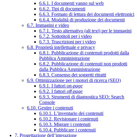
6.6.1. I documenti vanno sul web
6.6.2. Tipi di documenti
6.6.3. Formato di lettura dei documenti elettronici
6.6.4. Modalità di produzione dei documenti
6.7. Immagini e video
6.7.1. Testo alternativo (alt text) per le immagini
6.7.2. Sottotitoli per i video
6.7.3. Trascrizioni per i video
6.8. Proprietà intellettuale e privacy
6.8.1. Pubblicazione di contenuti prodotti dalla
Pubblica Amministrazione
6.8.2. Pubblicazione di contenuti non prodotti
dalla Pubblica Amministrazione
6.8.3. Consenso dei soggetti ritratti
6.9. Ottimizzazione per i motori di ricerca (SEO)
6.9.1. I fattori
on-page
6.9.2. I fattori
off-page
6.9.3. Strumenti di diagnostica SEO: Search
Console
6.10. Gestire i contenuti
6.10.1. L’inventario dei contenuti
6.10.2. Revisionare i contenuti
6.10.3. Migrare i contenuti
6.10.4. Pubblicare i contenuti
7. Progettazione dell’interazione