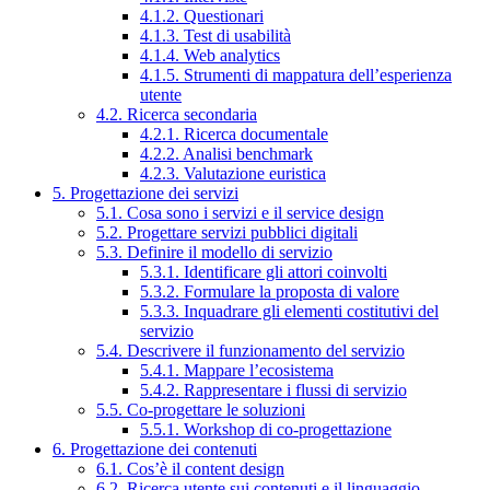
4.1.2. Questionari
4.1.3. Test di usabilità
4.1.4. Web analytics
4.1.5. Strumenti di mappatura dell’esperienza
utente
4.2. Ricerca secondaria
4.2.1. Ricerca documentale
4.2.2. Analisi benchmark
4.2.3. Valutazione euristica
5. Progettazione dei servizi
5.1. Cosa sono i servizi e il service design
5.2. Progettare servizi pubblici digitali
5.3. Definire il modello di servizio
5.3.1. Identificare gli attori coinvolti
5.3.2. Formulare la proposta di valore
5.3.3. Inquadrare gli elementi costitutivi del
servizio
5.4. Descrivere il funzionamento del servizio
5.4.1. Mappare l’ecosistema
5.4.2. Rappresentare i flussi di servizio
5.5. Co-progettare le soluzioni
5.5.1. Workshop di co-progettazione
6. Progettazione dei contenuti
6.1. Cos’è il content design
6.2. Ricerca utente sui contenuti e il linguaggio