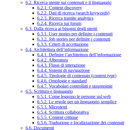
6.2. Ricerca utente sui contenuti e il linguaggio
6.2.1. Content discovery
6.2.2. Dati di ricerca (search keywords)
6.2.3. Ricerca tramite analytics
6.2.4. Ricerca sui forum
6.3. Dalla ricerca ai bisogni degli utenti
6.3.1. User stories per definire i contenuti
6.3.2. Job stories per definire i contenuti
6.3.3. Criteri di accettazione
6.4. Architettura dell’informazione
6.4.1. Definire l’architettura dell’informazione
6.4.2. Alberatura
6.4.3. Flussi di interazione
6.4.4. Sistemi di navigazione
6.4.5. Tipologie di contenuto (content type)
6.4.6. Ontologie e standard
6.4.7. Vocabolari controllati e tassonomie
6.5. Scrittura e linguaggio
6.5.1. Come leggono le persone sul web
6.5.2. Le regole per un linguaggio semplice
6.5.3. Microtesti
6.5.4. Scrittura collaborativa
6.5.5. Content critique
6.5.6. Traduzione e localizzazione dei contenuti
6.6. Documenti