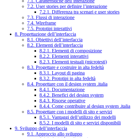
7.1. Caratteristiche dell’interazione
7.2. User stories per definire l’interazione
7.2.1. Differenza tra scenari e user stories
7.3. Flussi di interazione
7.4. Wireframe
7.5. Prototipi interattivi
8. Progettazione dell’interfaccia
8.1. Obiettivi dell’interfaccia
8.2. Elementi dell’interfaccia
8.2.1. Elementi di composizione
8.2.2. Elementi interattivi
8.2.3. Elementi testuali (microtesti)
8.3. Progettare e costruire in alta fedeltà
8.3.1. Layout di pagina
8.3.2. Prototipi in alta fedeltà
8.4. Progettare con il design system .italia
8.4.1. Documentazione
8.4.2. Benefici del design system
8.4.3. Risorse operative
8.4.4. Come contribuire al design system .italia
8.5. Progettare con i modelli di sito e servizi
8.5.1. Vantaggi dell’utilizzo dei modelli
8.5.2. I modelli di sito e servizi disponibili
9. Sviluppo dell’interfaccia
9.1. Approccio allo sviluppo