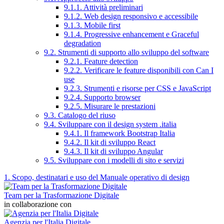
9.1.1. Attività preliminari
9.1.2. Web design responsivo e accessibile
9.1.3. Mobile first
9.1.4. Progressive enhancement e Graceful
degradation
9.2. Strumenti di supporto allo sviluppo del software
9.2.1. Feature detection
9.2.2. Verificare le feature disponibili con Can I
use
9.2.3. Strumenti e risorse per CSS e JavaScript
9.2.4. Supporto browser
9.2.5. Misurare le prestazioni
9.3. Catalogo del riuso
9.4. Sviluppare con il design system .italia
9.4.1. Il framework Bootstrap Italia
9.4.2. Il kit di sviluppo React
9.4.3. Il kit di sviluppo Angular
9.5. Sviluppare con i modelli di sito e servizi
1. Scopo, destinatari e uso del Manuale operativo di design
Team per la Trasformazione Digitale
in collaborazione con
Agenzia per l'Italia Digitale