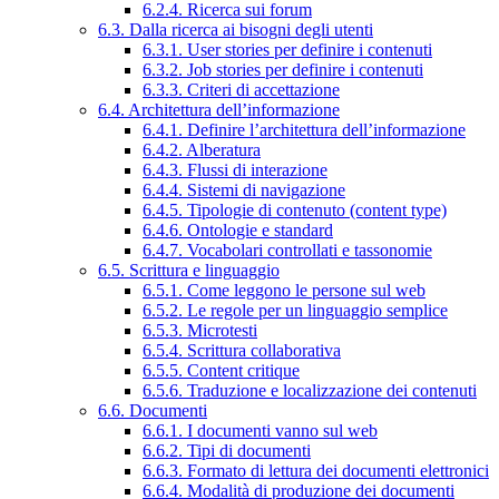
6.2.4. Ricerca sui forum
6.3. Dalla ricerca ai bisogni degli utenti
6.3.1. User stories per definire i contenuti
6.3.2. Job stories per definire i contenuti
6.3.3. Criteri di accettazione
6.4. Architettura dell’informazione
6.4.1. Definire l’architettura dell’informazione
6.4.2. Alberatura
6.4.3. Flussi di interazione
6.4.4. Sistemi di navigazione
6.4.5. Tipologie di contenuto (content type)
6.4.6. Ontologie e standard
6.4.7. Vocabolari controllati e tassonomie
6.5. Scrittura e linguaggio
6.5.1. Come leggono le persone sul web
6.5.2. Le regole per un linguaggio semplice
6.5.3. Microtesti
6.5.4. Scrittura collaborativa
6.5.5. Content critique
6.5.6. Traduzione e localizzazione dei contenuti
6.6. Documenti
6.6.1. I documenti vanno sul web
6.6.2. Tipi di documenti
6.6.3. Formato di lettura dei documenti elettronici
6.6.4. Modalità di produzione dei documenti