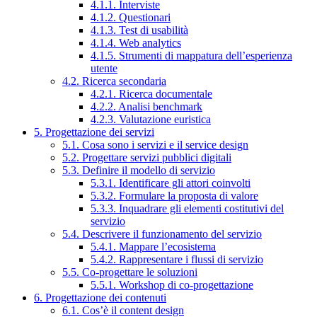
4.1.1. Interviste
4.1.2. Questionari
4.1.3. Test di usabilità
4.1.4. Web analytics
4.1.5. Strumenti di mappatura dell’esperienza
utente
4.2. Ricerca secondaria
4.2.1. Ricerca documentale
4.2.2. Analisi benchmark
4.2.3. Valutazione euristica
5. Progettazione dei servizi
5.1. Cosa sono i servizi e il service design
5.2. Progettare servizi pubblici digitali
5.3. Definire il modello di servizio
5.3.1. Identificare gli attori coinvolti
5.3.2. Formulare la proposta di valore
5.3.3. Inquadrare gli elementi costitutivi del
servizio
5.4. Descrivere il funzionamento del servizio
5.4.1. Mappare l’ecosistema
5.4.2. Rappresentare i flussi di servizio
5.5. Co-progettare le soluzioni
5.5.1. Workshop di co-progettazione
6. Progettazione dei contenuti
6.1. Cos’è il content design