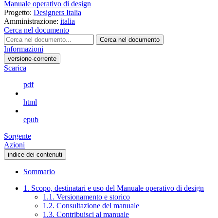
Manuale operativo di design
Progetto:
Designers Italia
Amministrazione:
italia
Cerca nel documento
Cerca nel documento
Informazioni
versione-corrente
Scarica
pdf
html
epub
Sorgente
Azioni
indice dei contenuti
Sommario
1. Scopo, destinatari e uso del Manuale operativo di design
1.1. Versionamento e storico
1.2. Consultazione del manuale
1.3. Contribuisci al manuale