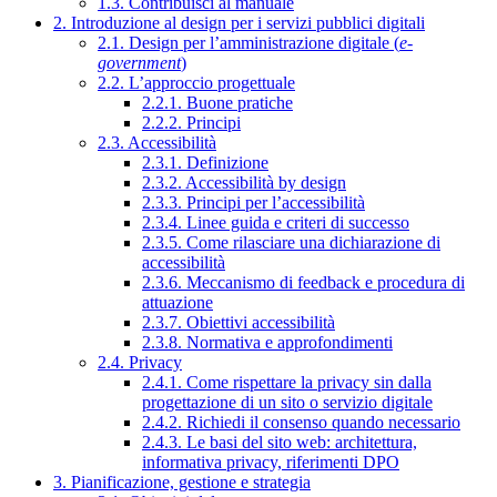
1.3. Contribuisci al manuale
2. Introduzione al design per i servizi pubblici digitali
2.1. Design per l’amministrazione digitale (
e-
government
)
2.2. L’approccio progettuale
2.2.1. Buone pratiche
2.2.2. Principi
2.3. Accessibilità
2.3.1. Definizione
2.3.2. Accessibilità by design
2.3.3. Principi per l’accessibilità
2.3.4. Linee guida e criteri di successo
2.3.5. Come rilasciare una dichiarazione di
accessibilità
2.3.6. Meccanismo di feedback e procedura di
attuazione
2.3.7. Obiettivi accessibilità
2.3.8. Normativa e approfondimenti
2.4. Privacy
2.4.1. Come rispettare la privacy sin dalla
progettazione di un sito o servizio digitale
2.4.2. Richiedi il consenso quando necessario
2.4.3. Le basi del sito web: architettura,
informativa privacy, riferimenti DPO
3. Pianificazione, gestione e strategia