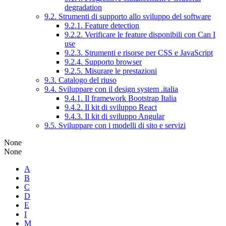
degradation
9.2. Strumenti di supporto allo sviluppo del software
9.2.1. Feature detection
9.2.2. Verificare le feature disponibili con Can I
use
9.2.3. Strumenti e risorse per CSS e JavaScript
9.2.4. Supporto browser
9.2.5. Misurare le prestazioni
9.3. Catalogo del riuso
9.4. Sviluppare con il design system .italia
9.4.1. Il framework Bootstrap Italia
9.4.2. Il kit di sviluppo React
9.4.3. Il kit di sviluppo Angular
9.5. Sviluppare con i modelli di sito e servizi
None
None
A
B
C
D
E
I
M