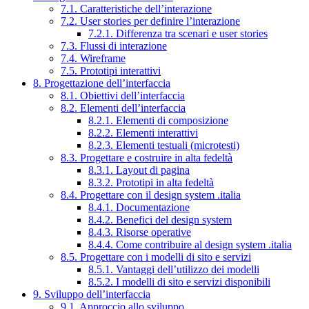
7.1. Caratteristiche dell’interazione
7.2. User stories per definire l’interazione
7.2.1. Differenza tra scenari e user stories
7.3. Flussi di interazione
7.4. Wireframe
7.5. Prototipi interattivi
8. Progettazione dell’interfaccia
8.1. Obiettivi dell’interfaccia
8.2. Elementi dell’interfaccia
8.2.1. Elementi di composizione
8.2.2. Elementi interattivi
8.2.3. Elementi testuali (microtesti)
8.3. Progettare e costruire in alta fedeltà
8.3.1. Layout di pagina
8.3.2. Prototipi in alta fedeltà
8.4. Progettare con il design system .italia
8.4.1. Documentazione
8.4.2. Benefici del design system
8.4.3. Risorse operative
8.4.4. Come contribuire al design system .italia
8.5. Progettare con i modelli di sito e servizi
8.5.1. Vantaggi dell’utilizzo dei modelli
8.5.2. I modelli di sito e servizi disponibili
9. Sviluppo dell’interfaccia
9.1. Approccio allo sviluppo