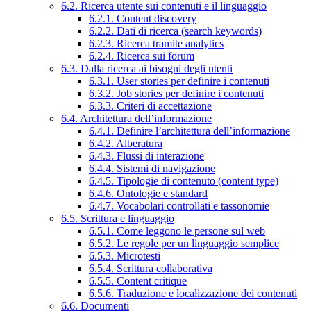
6.2. Ricerca utente sui contenuti e il linguaggio
6.2.1. Content discovery
6.2.2. Dati di ricerca (search keywords)
6.2.3. Ricerca tramite analytics
6.2.4. Ricerca sui forum
6.3. Dalla ricerca ai bisogni degli utenti
6.3.1. User stories per definire i contenuti
6.3.2. Job stories per definire i contenuti
6.3.3. Criteri di accettazione
6.4. Architettura dell’informazione
6.4.1. Definire l’architettura dell’informazione
6.4.2. Alberatura
6.4.3. Flussi di interazione
6.4.4. Sistemi di navigazione
6.4.5. Tipologie di contenuto (content type)
6.4.6. Ontologie e standard
6.4.7. Vocabolari controllati e tassonomie
6.5. Scrittura e linguaggio
6.5.1. Come leggono le persone sul web
6.5.2. Le regole per un linguaggio semplice
6.5.3. Microtesti
6.5.4. Scrittura collaborativa
6.5.5. Content critique
6.5.6. Traduzione e localizzazione dei contenuti
6.6. Documenti