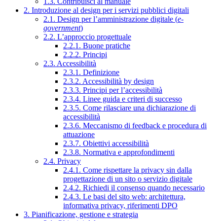
1.3. Contribuisci al manuale
2. Introduzione al design per i servizi pubblici digitali
2.1. Design per l’amministrazione digitale (
e-
government
)
2.2. L’approccio progettuale
2.2.1. Buone pratiche
2.2.2. Principi
2.3. Accessibilità
2.3.1. Definizione
2.3.2. Accessibilità by design
2.3.3. Principi per l’accessibilità
2.3.4. Linee guida e criteri di successo
2.3.5. Come rilasciare una dichiarazione di
accessibilità
2.3.6. Meccanismo di feedback e procedura di
attuazione
2.3.7. Obiettivi accessibilità
2.3.8. Normativa e approfondimenti
2.4. Privacy
2.4.1. Come rispettare la privacy sin dalla
progettazione di un sito o servizio digitale
2.4.2. Richiedi il consenso quando necessario
2.4.3. Le basi del sito web: architettura,
informativa privacy, riferimenti DPO
3. Pianificazione, gestione e strategia