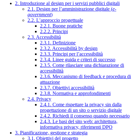
2. Introduzione al design per i servizi pubblici digitali
2.1. Design per l’amministrazione digitale (
e-
government
)
2.2. L’approccio progettuale
2.2.1. Buone pratiche
2.2.2. Principi
2.3. Accessibilità
2.3.1. Definizione
2.3.2. Accessibilità by design
2.3.3. Principi per l’accessibilità
2.3.4. Linee guida e criteri di successo
2.3.5. Come rilasciare una dichiarazione di
accessibilità
2.3.6. Meccanismo di feedback e procedura di
attuazione
2.3.7. Obiettivi accessibilità
2.3.8. Normativa e approfondimenti
2.4. Privacy
2.4.1. Come rispettare la privacy sin dalla
progettazione di un sito o servizio digitale
2.4.2. Richiedi il consenso quando necessario
2.4.3. Le basi del sito web: architettura,
informativa privacy, riferimenti DPO
3. Pianificazione, gestione e strategia
3.1. Obiettivi del progetto