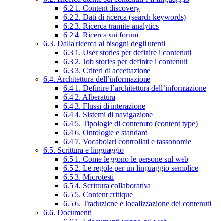
6.2.1. Content discovery
6.2.2. Dati di ricerca (search keywords)
6.2.3. Ricerca tramite analytics
6.2.4. Ricerca sui forum
6.3. Dalla ricerca ai bisogni degli utenti
6.3.1. User stories per definire i contenuti
6.3.2. Job stories per definire i contenuti
6.3.3. Criteri di accettazione
6.4. Architettura dell’informazione
6.4.1. Definire l’architettura dell’informazione
6.4.2. Alberatura
6.4.3. Flussi di interazione
6.4.4. Sistemi di navigazione
6.4.5. Tipologie di contenuto (content type)
6.4.6. Ontologie e standard
6.4.7. Vocabolari controllati e tassonomie
6.5. Scrittura e linguaggio
6.5.1. Come leggono le persone sul web
6.5.2. Le regole per un linguaggio semplice
6.5.3. Microtesti
6.5.4. Scrittura collaborativa
6.5.5. Content critique
6.5.6. Traduzione e localizzazione dei contenuti
6.6. Documenti