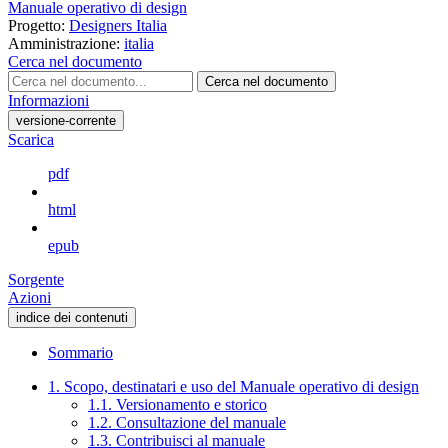
Manuale operativo di design
Progetto:
Designers Italia
Amministrazione:
italia
Cerca nel documento
Cerca nel documento
Informazioni
versione-corrente
Scarica
pdf
html
epub
Sorgente
Azioni
indice dei contenuti
Sommario
1. Scopo, destinatari e uso del Manuale operativo di design
1.1. Versionamento e storico
1.2. Consultazione del manuale
1.3. Contribuisci al manuale