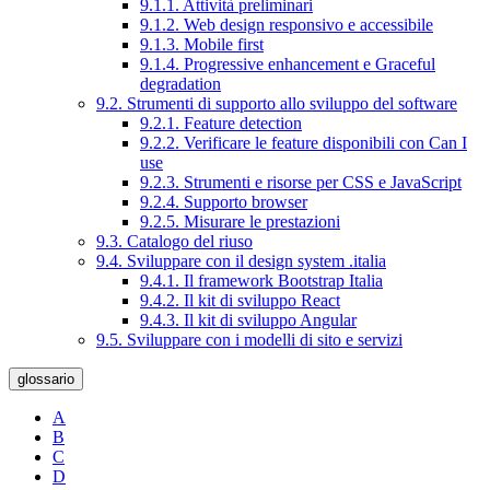
9.1.1. Attività preliminari
9.1.2. Web design responsivo e accessibile
9.1.3. Mobile first
9.1.4. Progressive enhancement e Graceful
degradation
9.2. Strumenti di supporto allo sviluppo del software
9.2.1. Feature detection
9.2.2. Verificare le feature disponibili con Can I
use
9.2.3. Strumenti e risorse per CSS e JavaScript
9.2.4. Supporto browser
9.2.5. Misurare le prestazioni
9.3. Catalogo del riuso
9.4. Sviluppare con il design system .italia
9.4.1. Il framework Bootstrap Italia
9.4.2. Il kit di sviluppo React
9.4.3. Il kit di sviluppo Angular
9.5. Sviluppare con i modelli di sito e servizi
glossario
A
B
C
D