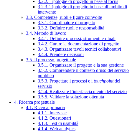
3.2.2. Tipologie di progetto in base al focus
3.2.3. Tipologie di progetto in base all’ambito di
intervento
3.3. Competenze, ruoli e figure coinvolte
3.3.1. Coordinatore di progetto
3.3.2. Definire ruoli e responsabilità
3.4. Metodo di lavoro
3.4.1. Definire processi, strumenti e rituali
3.4.2. Curare la documentazione di progetto
3.4.3. Organizzare tavoli tecnici collaborativi
3.4.4. Prendere decisioni
3.5. Il processo progettuale
3.5.1. Organizzare il progetto e la sua gestione
3.5.2. Comprendere il contesto d’uso del servizio
pubblico
3.5.3. Progettare i processi e i
touchpoint
del
servizio
3.5.4. Realizzare l’interfaccia utente del servizio
3.5.5. Validare la soluzione ottenuta
4. Ricerca progettuale
4.1. Ricerca primaria
4.1.1. Interviste
4.1.2. Questionari
4.1.3. Test di usabilità
4.1.4. Web analytics