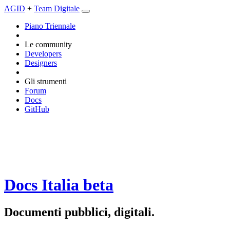
AGID
+
Team Digitale
Piano Triennale
Le community
Developers
Designers
Gli strumenti
Forum
Docs
GitHub
Docs Italia
beta
Documenti pubblici, digitali.