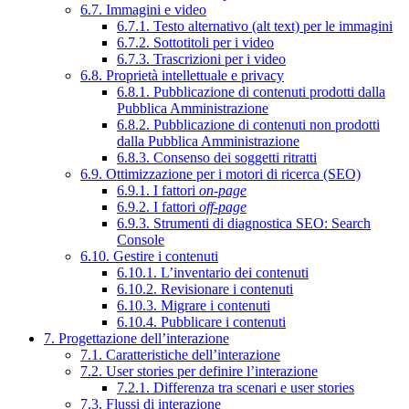
6.7. Immagini e video
6.7.1. Testo alternativo (alt text) per le immagini
6.7.2. Sottotitoli per i video
6.7.3. Trascrizioni per i video
6.8. Proprietà intellettuale e privacy
6.8.1. Pubblicazione di contenuti prodotti dalla
Pubblica Amministrazione
6.8.2. Pubblicazione di contenuti non prodotti
dalla Pubblica Amministrazione
6.8.3. Consenso dei soggetti ritratti
6.9. Ottimizzazione per i motori di ricerca (SEO)
6.9.1. I fattori
on-page
6.9.2. I fattori
off-page
6.9.3. Strumenti di diagnostica SEO: Search
Console
6.10. Gestire i contenuti
6.10.1. L’inventario dei contenuti
6.10.2. Revisionare i contenuti
6.10.3. Migrare i contenuti
6.10.4. Pubblicare i contenuti
7. Progettazione dell’interazione
7.1. Caratteristiche dell’interazione
7.2. User stories per definire l’interazione
7.2.1. Differenza tra scenari e user stories
7.3. Flussi di interazione