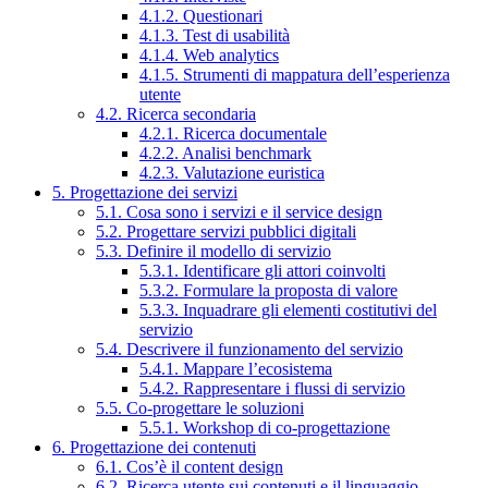
4.1.2. Questionari
4.1.3. Test di usabilità
4.1.4. Web analytics
4.1.5. Strumenti di mappatura dell’esperienza
utente
4.2. Ricerca secondaria
4.2.1. Ricerca documentale
4.2.2. Analisi benchmark
4.2.3. Valutazione euristica
5. Progettazione dei servizi
5.1. Cosa sono i servizi e il service design
5.2. Progettare servizi pubblici digitali
5.3. Definire il modello di servizio
5.3.1. Identificare gli attori coinvolti
5.3.2. Formulare la proposta di valore
5.3.3. Inquadrare gli elementi costitutivi del
servizio
5.4. Descrivere il funzionamento del servizio
5.4.1. Mappare l’ecosistema
5.4.2. Rappresentare i flussi di servizio
5.5. Co-progettare le soluzioni
5.5.1. Workshop di co-progettazione
6. Progettazione dei contenuti
6.1. Cos’è il content design
6.2. Ricerca utente sui contenuti e il linguaggio