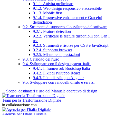
9.1.1. Attività preliminari
9.1.2. Web design responsivo e accessibile
9.1.3. Mobile first
9.1.4. Progressive enhancement e Graceful
degradation
9.2. Strumenti di supporto allo sviluppo del software
9.2.1. Feature detection
9.2.2. Verificare le feature disponibili con Can I
use
9.2.3. Strumenti e risorse per CSS e JavaScript
9.2.4. Supporto browser
9.2.5. Misurare le prestazioni
9.3. Catalogo del riuso
9.4. Sviluppare con il design system .italia
9.4.1. Il framework Bootstrap Italia
9.4.2. Il kit di sviluppo React
9.4.3. Il kit di sviluppo Angular
9.5. Sviluppare con i modelli di sito e servizi
1. Scopo, destinatari e uso del Manuale operativo di design
Team per la Trasformazione Digitale
in collaborazione con
Agenzia per l'Italia Digitale