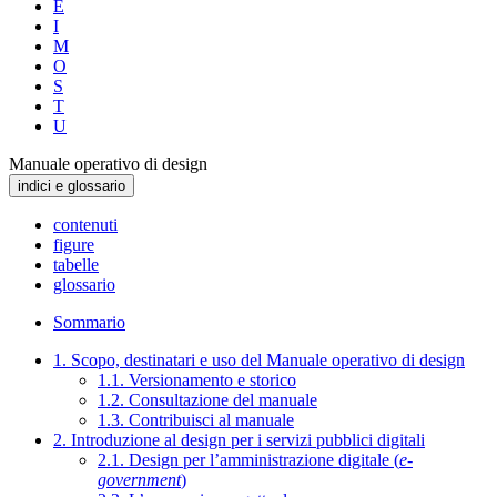
E
I
M
O
S
T
U
Manuale operativo di design
indici e glossario
contenuti
figure
tabelle
glossario
Sommario
1. Scopo, destinatari e uso del Manuale operativo di design
1.1. Versionamento e storico
1.2. Consultazione del manuale
1.3. Contribuisci al manuale
2. Introduzione al design per i servizi pubblici digitali
2.1. Design per l’amministrazione digitale (
e-
government
)