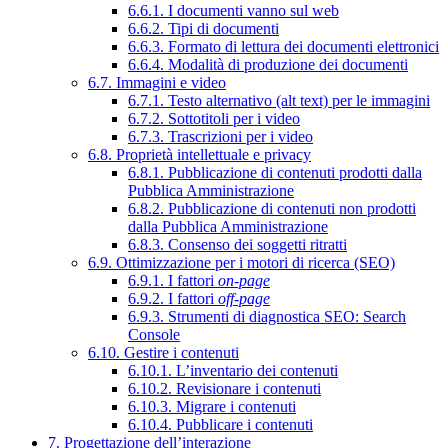
6.6.1. I documenti vanno sul web
6.6.2. Tipi di documenti
6.6.3. Formato di lettura dei documenti elettronici
6.6.4. Modalità di produzione dei documenti
6.7. Immagini e video
6.7.1. Testo alternativo (alt text) per le immagini
6.7.2. Sottotitoli per i video
6.7.3. Trascrizioni per i video
6.8. Proprietà intellettuale e privacy
6.8.1. Pubblicazione di contenuti prodotti dalla
Pubblica Amministrazione
6.8.2. Pubblicazione di contenuti non prodotti
dalla Pubblica Amministrazione
6.8.3. Consenso dei soggetti ritratti
6.9. Ottimizzazione per i motori di ricerca (SEO)
6.9.1. I fattori
on-page
6.9.2. I fattori
off-page
6.9.3. Strumenti di diagnostica SEO: Search
Console
6.10. Gestire i contenuti
6.10.1. L’inventario dei contenuti
6.10.2. Revisionare i contenuti
6.10.3. Migrare i contenuti
6.10.4. Pubblicare i contenuti
7. Progettazione dell’interazione