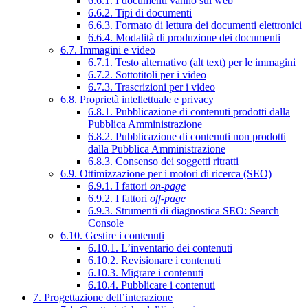
6.6.1. I documenti vanno sul web
6.6.2. Tipi di documenti
6.6.3. Formato di lettura dei documenti elettronici
6.6.4. Modalità di produzione dei documenti
6.7. Immagini e video
6.7.1. Testo alternativo (alt text) per le immagini
6.7.2. Sottotitoli per i video
6.7.3. Trascrizioni per i video
6.8. Proprietà intellettuale e privacy
6.8.1. Pubblicazione di contenuti prodotti dalla
Pubblica Amministrazione
6.8.2. Pubblicazione di contenuti non prodotti
dalla Pubblica Amministrazione
6.8.3. Consenso dei soggetti ritratti
6.9. Ottimizzazione per i motori di ricerca (SEO)
6.9.1. I fattori
on-page
6.9.2. I fattori
off-page
6.9.3. Strumenti di diagnostica SEO: Search
Console
6.10. Gestire i contenuti
6.10.1. L’inventario dei contenuti
6.10.2. Revisionare i contenuti
6.10.3. Migrare i contenuti
6.10.4. Pubblicare i contenuti
7. Progettazione dell’interazione