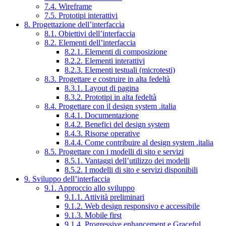
7.4. Wireframe
7.5. Prototipi interattivi
8. Progettazione dell’interfaccia
8.1. Obiettivi dell’interfaccia
8.2. Elementi dell’interfaccia
8.2.1. Elementi di composizione
8.2.2. Elementi interattivi
8.2.3. Elementi testuali (microtesti)
8.3. Progettare e costruire in alta fedeltà
8.3.1. Layout di pagina
8.3.2. Prototipi in alta fedeltà
8.4. Progettare con il design system .italia
8.4.1. Documentazione
8.4.2. Benefici del design system
8.4.3. Risorse operative
8.4.4. Come contribuire al design system .italia
8.5. Progettare con i modelli di sito e servizi
8.5.1. Vantaggi dell’utilizzo dei modelli
8.5.2. I modelli di sito e servizi disponibili
9. Sviluppo dell’interfaccia
9.1. Approccio allo sviluppo
9.1.1. Attività preliminari
9.1.2. Web design responsivo e accessibile
9.1.3. Mobile first
9.1.4. Progressive enhancement e Graceful