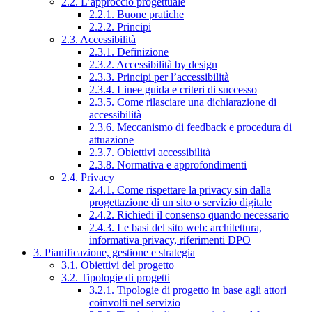
2.2. L’approccio progettuale
2.2.1. Buone pratiche
2.2.2. Principi
2.3. Accessibilità
2.3.1. Definizione
2.3.2. Accessibilità by design
2.3.3. Principi per l’accessibilità
2.3.4. Linee guida e criteri di successo
2.3.5. Come rilasciare una dichiarazione di
accessibilità
2.3.6. Meccanismo di feedback e procedura di
attuazione
2.3.7. Obiettivi accessibilità
2.3.8. Normativa e approfondimenti
2.4. Privacy
2.4.1. Come rispettare la privacy sin dalla
progettazione di un sito o servizio digitale
2.4.2. Richiedi il consenso quando necessario
2.4.3. Le basi del sito web: architettura,
informativa privacy, riferimenti DPO
3. Pianificazione, gestione e strategia
3.1. Obiettivi del progetto
3.2. Tipologie di progetti
3.2.1. Tipologie di progetto in base agli attori
coinvolti nel servizio