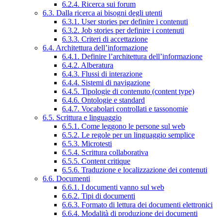
6.2.4. Ricerca sui forum
6.3. Dalla ricerca ai bisogni degli utenti
6.3.1. User stories per definire i contenuti
6.3.2. Job stories per definire i contenuti
6.3.3. Criteri di accettazione
6.4. Architettura dell’informazione
6.4.1. Definire l’architettura dell’informazione
6.4.2. Alberatura
6.4.3. Flussi di interazione
6.4.4. Sistemi di navigazione
6.4.5. Tipologie di contenuto (content type)
6.4.6. Ontologie e standard
6.4.7. Vocabolari controllati e tassonomie
6.5. Scrittura e linguaggio
6.5.1. Come leggono le persone sul web
6.5.2. Le regole per un linguaggio semplice
6.5.3. Microtesti
6.5.4. Scrittura collaborativa
6.5.5. Content critique
6.5.6. Traduzione e localizzazione dei contenuti
6.6. Documenti
6.6.1. I documenti vanno sul web
6.6.2. Tipi di documenti
6.6.3. Formato di lettura dei documenti elettronici
6.6.4. Modalità di produzione dei documenti