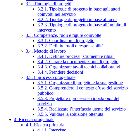
3.2. Tipologie di progetti
3.2.1. Tipologie di progetto in base agli attori
coinvolti nel servizio
3.2.2. Tipologie di progetto in base al focus
3.2.3. Tipologie di progetto in base all’ambito di
intervento
3.3. Competenze, ruoli e figure coinvolte
3.3.1. Coordinatore di progetto
3.3.2. Definire ruoli e responsabilità
3.4. Metodo di lavoro
3.4.1. Definire processi, strumenti e rituali
3.4.2. Curare la documentazione di progetto
3.4.3. Organizzare tavoli tecnici collaborativi
3.4.4. Prendere decisioni
3.5. Il processo progettuale
3.5.1. Organizzare il progetto e la sua gestione
3.5.2. Comprendere il contesto d’uso del servizio
pubblico
3.5.3. Progettare i processi e i
touchpoint
del
servizio
3.5.4. Realizzare l’interfaccia utente del servizio
3.5.5. Validare la soluzione ottenuta
4. Ricerca progettuale
4.1. Ricerca primaria
4.1.1. Interviste