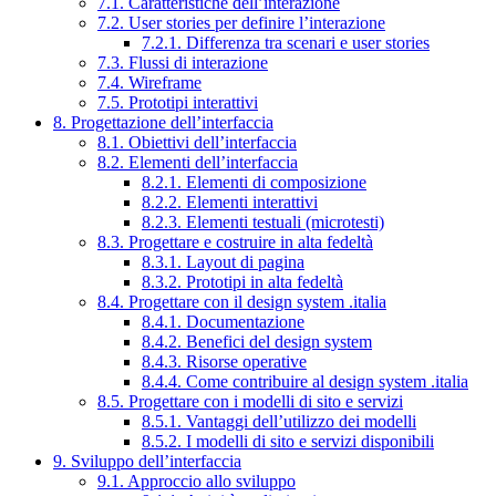
7.1. Caratteristiche dell’interazione
7.2. User stories per definire l’interazione
7.2.1. Differenza tra scenari e user stories
7.3. Flussi di interazione
7.4. Wireframe
7.5. Prototipi interattivi
8. Progettazione dell’interfaccia
8.1. Obiettivi dell’interfaccia
8.2. Elementi dell’interfaccia
8.2.1. Elementi di composizione
8.2.2. Elementi interattivi
8.2.3. Elementi testuali (microtesti)
8.3. Progettare e costruire in alta fedeltà
8.3.1. Layout di pagina
8.3.2. Prototipi in alta fedeltà
8.4. Progettare con il design system .italia
8.4.1. Documentazione
8.4.2. Benefici del design system
8.4.3. Risorse operative
8.4.4. Come contribuire al design system .italia
8.5. Progettare con i modelli di sito e servizi
8.5.1. Vantaggi dell’utilizzo dei modelli
8.5.2. I modelli di sito e servizi disponibili
9. Sviluppo dell’interfaccia
9.1. Approccio allo sviluppo