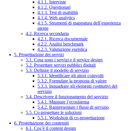
4.1.1. Interviste
4.1.2. Questionari
4.1.3. Test di usabilità
4.1.4. Web analytics
4.1.5. Strumenti di mappatura dell’esperienza
utente
4.2. Ricerca secondaria
4.2.1. Ricerca documentale
4.2.2. Analisi benchmark
4.2.3. Valutazione euristica
5. Progettazione dei servizi
5.1. Cosa sono i servizi e il service design
5.2. Progettare servizi pubblici digitali
5.3. Definire il modello di servizio
5.3.1. Identificare gli attori coinvolti
5.3.2. Formulare la proposta di valore
5.3.3. Inquadrare gli elementi costitutivi del
servizio
5.4. Descrivere il funzionamento del servizio
5.4.1. Mappare l’ecosistema
5.4.2. Rappresentare i flussi di servizio
5.5. Co-progettare le soluzioni
5.5.1. Workshop di co-progettazione
6. Progettazione dei contenuti
6.1. Cos’è il content design