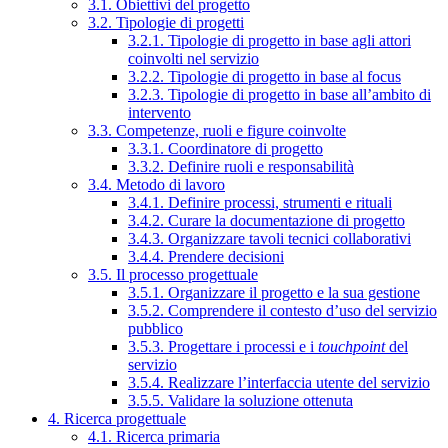
3.1. Obiettivi del progetto
3.2. Tipologie di progetti
3.2.1. Tipologie di progetto in base agli attori
coinvolti nel servizio
3.2.2. Tipologie di progetto in base al focus
3.2.3. Tipologie di progetto in base all’ambito di
intervento
3.3. Competenze, ruoli e figure coinvolte
3.3.1. Coordinatore di progetto
3.3.2. Definire ruoli e responsabilità
3.4. Metodo di lavoro
3.4.1. Definire processi, strumenti e rituali
3.4.2. Curare la documentazione di progetto
3.4.3. Organizzare tavoli tecnici collaborativi
3.4.4. Prendere decisioni
3.5. Il processo progettuale
3.5.1. Organizzare il progetto e la sua gestione
3.5.2. Comprendere il contesto d’uso del servizio
pubblico
3.5.3. Progettare i processi e i
touchpoint
del
servizio
3.5.4. Realizzare l’interfaccia utente del servizio
3.5.5. Validare la soluzione ottenuta
4. Ricerca progettuale
4.1. Ricerca primaria