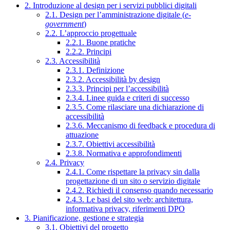
2. Introduzione al design per i servizi pubblici digitali
2.1. Design per l’amministrazione digitale (
e-
government
)
2.2. L’approccio progettuale
2.2.1. Buone pratiche
2.2.2. Principi
2.3. Accessibilità
2.3.1. Definizione
2.3.2. Accessibilità by design
2.3.3. Principi per l’accessibilità
2.3.4. Linee guida e criteri di successo
2.3.5. Come rilasciare una dichiarazione di
accessibilità
2.3.6. Meccanismo di feedback e procedura di
attuazione
2.3.7. Obiettivi accessibilità
2.3.8. Normativa e approfondimenti
2.4. Privacy
2.4.1. Come rispettare la privacy sin dalla
progettazione di un sito o servizio digitale
2.4.2. Richiedi il consenso quando necessario
2.4.3. Le basi del sito web: architettura,
informativa privacy, riferimenti DPO
3. Pianificazione, gestione e strategia
3.1. Obiettivi del progetto