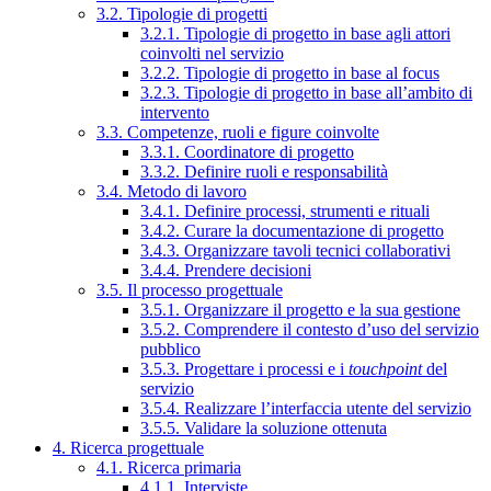
3.2. Tipologie di progetti
3.2.1. Tipologie di progetto in base agli attori
coinvolti nel servizio
3.2.2. Tipologie di progetto in base al focus
3.2.3. Tipologie di progetto in base all’ambito di
intervento
3.3. Competenze, ruoli e figure coinvolte
3.3.1. Coordinatore di progetto
3.3.2. Definire ruoli e responsabilità
3.4. Metodo di lavoro
3.4.1. Definire processi, strumenti e rituali
3.4.2. Curare la documentazione di progetto
3.4.3. Organizzare tavoli tecnici collaborativi
3.4.4. Prendere decisioni
3.5. Il processo progettuale
3.5.1. Organizzare il progetto e la sua gestione
3.5.2. Comprendere il contesto d’uso del servizio
pubblico
3.5.3. Progettare i processi e i
touchpoint
del
servizio
3.5.4. Realizzare l’interfaccia utente del servizio
3.5.5. Validare la soluzione ottenuta
4. Ricerca progettuale
4.1. Ricerca primaria
4.1.1. Interviste