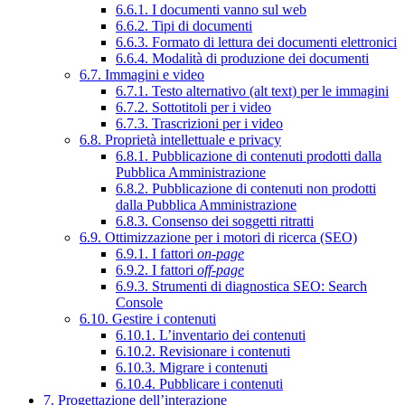
6.6.1. I documenti vanno sul web
6.6.2. Tipi di documenti
6.6.3. Formato di lettura dei documenti elettronici
6.6.4. Modalità di produzione dei documenti
6.7. Immagini e video
6.7.1. Testo alternativo (alt text) per le immagini
6.7.2. Sottotitoli per i video
6.7.3. Trascrizioni per i video
6.8. Proprietà intellettuale e privacy
6.8.1. Pubblicazione di contenuti prodotti dalla
Pubblica Amministrazione
6.8.2. Pubblicazione di contenuti non prodotti
dalla Pubblica Amministrazione
6.8.3. Consenso dei soggetti ritratti
6.9. Ottimizzazione per i motori di ricerca (SEO)
6.9.1. I fattori
on-page
6.9.2. I fattori
off-page
6.9.3. Strumenti di diagnostica SEO: Search
Console
6.10. Gestire i contenuti
6.10.1. L’inventario dei contenuti
6.10.2. Revisionare i contenuti
6.10.3. Migrare i contenuti
6.10.4. Pubblicare i contenuti
7. Progettazione dell’interazione