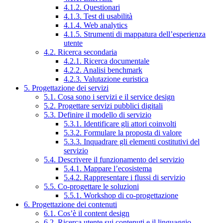
4.1.2. Questionari
4.1.3. Test di usabilità
4.1.4. Web analytics
4.1.5. Strumenti di mappatura dell’esperienza
utente
4.2. Ricerca secondaria
4.2.1. Ricerca documentale
4.2.2. Analisi benchmark
4.2.3. Valutazione euristica
5. Progettazione dei servizi
5.1. Cosa sono i servizi e il service design
5.2. Progettare servizi pubblici digitali
5.3. Definire il modello di servizio
5.3.1. Identificare gli attori coinvolti
5.3.2. Formulare la proposta di valore
5.3.3. Inquadrare gli elementi costitutivi del
servizio
5.4. Descrivere il funzionamento del servizio
5.4.1. Mappare l’ecosistema
5.4.2. Rappresentare i flussi di servizio
5.5. Co-progettare le soluzioni
5.5.1. Workshop di co-progettazione
6. Progettazione dei contenuti
6.1. Cos’è il content design
6.2. Ricerca utente sui contenuti e il linguaggio