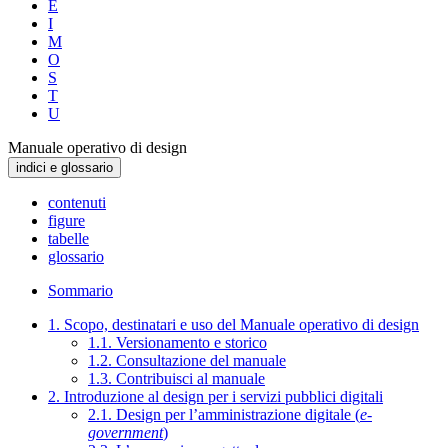
E
I
M
O
S
T
U
Manuale operativo di design
indici e glossario
contenuti
figure
tabelle
glossario
Sommario
1. Scopo, destinatari e uso del Manuale operativo di design
1.1. Versionamento e storico
1.2. Consultazione del manuale
1.3. Contribuisci al manuale
2. Introduzione al design per i servizi pubblici digitali
2.1. Design per l’amministrazione digitale (
e-
government
)