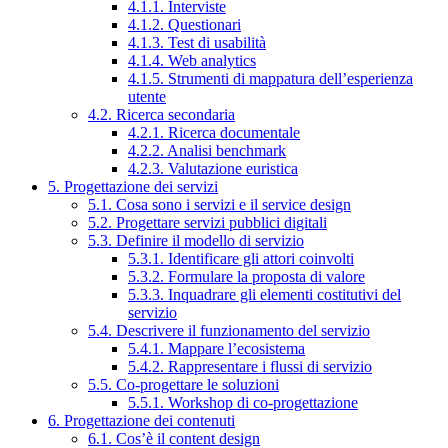
4.1.1. Interviste
4.1.2. Questionari
4.1.3. Test di usabilità
4.1.4. Web analytics
4.1.5. Strumenti di mappatura dell’esperienza
utente
4.2. Ricerca secondaria
4.2.1. Ricerca documentale
4.2.2. Analisi benchmark
4.2.3. Valutazione euristica
5. Progettazione dei servizi
5.1. Cosa sono i servizi e il service design
5.2. Progettare servizi pubblici digitali
5.3. Definire il modello di servizio
5.3.1. Identificare gli attori coinvolti
5.3.2. Formulare la proposta di valore
5.3.3. Inquadrare gli elementi costitutivi del
servizio
5.4. Descrivere il funzionamento del servizio
5.4.1. Mappare l’ecosistema
5.4.2. Rappresentare i flussi di servizio
5.5. Co-progettare le soluzioni
5.5.1. Workshop di co-progettazione
6. Progettazione dei contenuti
6.1. Cos’è il content design