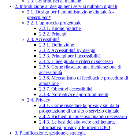
1.3. Contribuisci al manuale
2. Introduzione al design per i servizi pubblici digitali
2.1. Design per l’amministrazione digitale (
e-
government
)
2.2. L’approccio progettuale
2.2.1. Buone pratiche
2.2.2. Principi
2.3. Accessibilità
2.3.1. Definizione
2.3.2. Accessibilità by design
2.3.3. Principi per l’accessibilità
2.3.4. Linee guida e criteri di successo
2.3.5. Come rilasciare una dichiarazione di
accessibilità
2.3.6. Meccanismo di feedback e procedura di
attuazione
2.3.7. Obiettivi accessibilità
2.3.8. Normativa e approfondimenti
2.4. Privacy
2.4.1. Come rispettare la privacy sin dalla
progettazione di un sito o servizio digitale
2.4.2. Richiedi il consenso quando necessario
2.4.3. Le basi del sito web: architettura,
informativa privacy, riferimenti DPO
3. Pianificazione, gestione e strategia