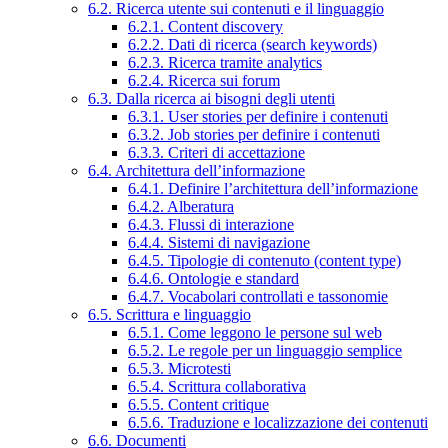
6.2. Ricerca utente sui contenuti e il linguaggio
6.2.1. Content discovery
6.2.2. Dati di ricerca (search keywords)
6.2.3. Ricerca tramite analytics
6.2.4. Ricerca sui forum
6.3. Dalla ricerca ai bisogni degli utenti
6.3.1. User stories per definire i contenuti
6.3.2. Job stories per definire i contenuti
6.3.3. Criteri di accettazione
6.4. Architettura dell’informazione
6.4.1. Definire l’architettura dell’informazione
6.4.2. Alberatura
6.4.3. Flussi di interazione
6.4.4. Sistemi di navigazione
6.4.5. Tipologie di contenuto (content type)
6.4.6. Ontologie e standard
6.4.7. Vocabolari controllati e tassonomie
6.5. Scrittura e linguaggio
6.5.1. Come leggono le persone sul web
6.5.2. Le regole per un linguaggio semplice
6.5.3. Microtesti
6.5.4. Scrittura collaborativa
6.5.5. Content critique
6.5.6. Traduzione e localizzazione dei contenuti
6.6. Documenti