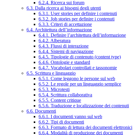
6.2.4. Ricerca sui forum
6.3. Dalla ricerca ai bisogni degli utenti
6.3.1. User stories per definire i contenuti
6.3.2. Job stories per definire i contenuti
6.3.3. Criteri di accettazione
6.4. Architettura dell’informazione
6.4.1. Definire l’architettura dell’informazione
6.4.2. Alberatura
6.4.3. Flussi di interazione
6.4.4. Sistemi di navigazione
6.4.5. Tipologie di contenuto (content type)
6.4.6. Ontologie e standard
6.4.7. Vocabolari controllati e tassonomie
6.5. Scrittura e linguaggio
6.5.1. Come leggono le persone sul web
6.5.2. Le regole per un linguaggio semplice
6.5.3. Microtesti
6.5.4. Scrittura collaborativa
6.5.5. Content critique
6.5.6. Traduzione e localizzazione dei contenuti
6.6. Documenti
6.6.1. I documenti vanno sul web
6.6.2. Tipi di documenti
6.6.3. Formato di lettura dei documenti elettronici
6.6.4. Modalità di produzione dei documenti