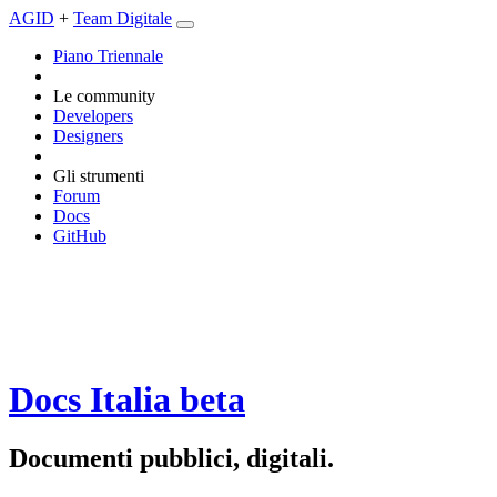
AGID
+
Team Digitale
Piano Triennale
Le community
Developers
Designers
Gli strumenti
Forum
Docs
GitHub
Docs Italia
beta
Documenti pubblici, digitali.