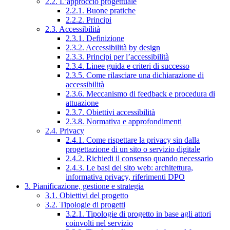
2.2. L’approccio progettuale
2.2.1. Buone pratiche
2.2.2. Principi
2.3. Accessibilità
2.3.1. Definizione
2.3.2. Accessibilità by design
2.3.3. Principi per l’accessibilità
2.3.4. Linee guida e criteri di successo
2.3.5. Come rilasciare una dichiarazione di
accessibilità
2.3.6. Meccanismo di feedback e procedura di
attuazione
2.3.7. Obiettivi accessibilità
2.3.8. Normativa e approfondimenti
2.4. Privacy
2.4.1. Come rispettare la privacy sin dalla
progettazione di un sito o servizio digitale
2.4.2. Richiedi il consenso quando necessario
2.4.3. Le basi del sito web: architettura,
informativa privacy, riferimenti DPO
3. Pianificazione, gestione e strategia
3.1. Obiettivi del progetto
3.2. Tipologie di progetti
3.2.1. Tipologie di progetto in base agli attori
coinvolti nel servizio