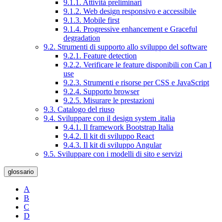
9.1.1. Attività preliminari
9.1.2. Web design responsivo e accessibile
9.1.3. Mobile first
9.1.4. Progressive enhancement e Graceful
degradation
9.2. Strumenti di supporto allo sviluppo del software
9.2.1. Feature detection
9.2.2. Verificare le feature disponibili con Can I
use
9.2.3. Strumenti e risorse per CSS e JavaScript
9.2.4. Supporto browser
9.2.5. Misurare le prestazioni
9.3. Catalogo del riuso
9.4. Sviluppare con il design system .italia
9.4.1. Il framework Bootstrap Italia
9.4.2. Il kit di sviluppo React
9.4.3. Il kit di sviluppo Angular
9.5. Sviluppare con i modelli di sito e servizi
glossario
A
B
C
D