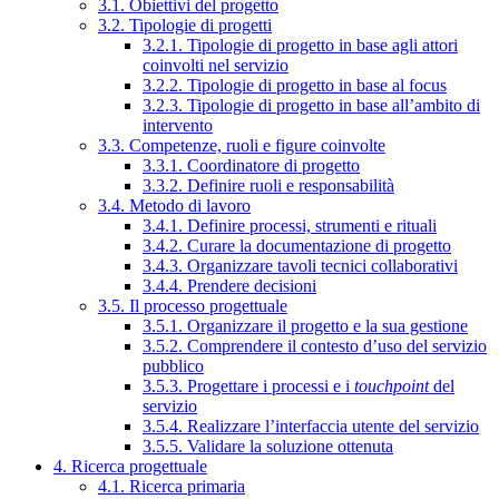
3.1. Obiettivi del progetto
3.2. Tipologie di progetti
3.2.1. Tipologie di progetto in base agli attori
coinvolti nel servizio
3.2.2. Tipologie di progetto in base al focus
3.2.3. Tipologie di progetto in base all’ambito di
intervento
3.3. Competenze, ruoli e figure coinvolte
3.3.1. Coordinatore di progetto
3.3.2. Definire ruoli e responsabilità
3.4. Metodo di lavoro
3.4.1. Definire processi, strumenti e rituali
3.4.2. Curare la documentazione di progetto
3.4.3. Organizzare tavoli tecnici collaborativi
3.4.4. Prendere decisioni
3.5. Il processo progettuale
3.5.1. Organizzare il progetto e la sua gestione
3.5.2. Comprendere il contesto d’uso del servizio
pubblico
3.5.3. Progettare i processi e i
touchpoint
del
servizio
3.5.4. Realizzare l’interfaccia utente del servizio
3.5.5. Validare la soluzione ottenuta
4. Ricerca progettuale
4.1. Ricerca primaria