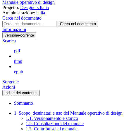
Manuale operativo di design
Progetto:
Designers Italia
Amministrazione:
italia
Cerca nel documento
Cerca nel documento
Informazioni
versione-corrente
Scarica
pdf
html
epub
Sorgente
Azioni
indice dei contenuti
Sommario
1. Scopo, destinatari e uso del Manuale operativo di design
1.1. Versionamento e storico
1.2. Consultazione del manuale
1.3. Contribuisci al manuale