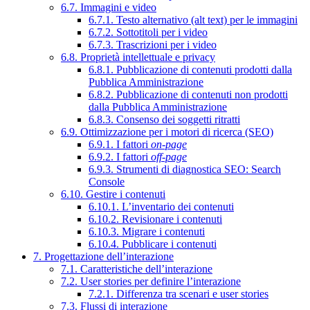
6.7. Immagini e video
6.7.1. Testo alternativo (alt text) per le immagini
6.7.2. Sottotitoli per i video
6.7.3. Trascrizioni per i video
6.8. Proprietà intellettuale e privacy
6.8.1. Pubblicazione di contenuti prodotti dalla
Pubblica Amministrazione
6.8.2. Pubblicazione di contenuti non prodotti
dalla Pubblica Amministrazione
6.8.3. Consenso dei soggetti ritratti
6.9. Ottimizzazione per i motori di ricerca (SEO)
6.9.1. I fattori
on-page
6.9.2. I fattori
off-page
6.9.3. Strumenti di diagnostica SEO: Search
Console
6.10. Gestire i contenuti
6.10.1. L’inventario dei contenuti
6.10.2. Revisionare i contenuti
6.10.3. Migrare i contenuti
6.10.4. Pubblicare i contenuti
7. Progettazione dell’interazione
7.1. Caratteristiche dell’interazione
7.2. User stories per definire l’interazione
7.2.1. Differenza tra scenari e user stories
7.3. Flussi di interazione