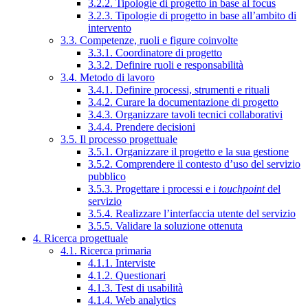
3.2.2. Tipologie di progetto in base al focus
3.2.3. Tipologie di progetto in base all’ambito di
intervento
3.3. Competenze, ruoli e figure coinvolte
3.3.1. Coordinatore di progetto
3.3.2. Definire ruoli e responsabilità
3.4. Metodo di lavoro
3.4.1. Definire processi, strumenti e rituali
3.4.2. Curare la documentazione di progetto
3.4.3. Organizzare tavoli tecnici collaborativi
3.4.4. Prendere decisioni
3.5. Il processo progettuale
3.5.1. Organizzare il progetto e la sua gestione
3.5.2. Comprendere il contesto d’uso del servizio
pubblico
3.5.3. Progettare i processi e i
touchpoint
del
servizio
3.5.4. Realizzare l’interfaccia utente del servizio
3.5.5. Validare la soluzione ottenuta
4. Ricerca progettuale
4.1. Ricerca primaria
4.1.1. Interviste
4.1.2. Questionari
4.1.3. Test di usabilità
4.1.4. Web analytics