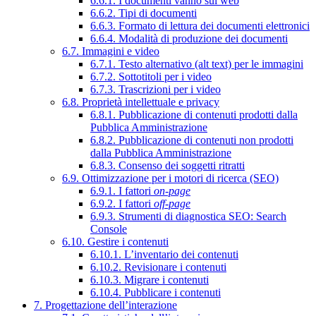
6.6.1. I documenti vanno sul web
6.6.2. Tipi di documenti
6.6.3. Formato di lettura dei documenti elettronici
6.6.4. Modalità di produzione dei documenti
6.7. Immagini e video
6.7.1. Testo alternativo (alt text) per le immagini
6.7.2. Sottotitoli per i video
6.7.3. Trascrizioni per i video
6.8. Proprietà intellettuale e privacy
6.8.1. Pubblicazione di contenuti prodotti dalla
Pubblica Amministrazione
6.8.2. Pubblicazione di contenuti non prodotti
dalla Pubblica Amministrazione
6.8.3. Consenso dei soggetti ritratti
6.9. Ottimizzazione per i motori di ricerca (SEO)
6.9.1. I fattori
on-page
6.9.2. I fattori
off-page
6.9.3. Strumenti di diagnostica SEO: Search
Console
6.10. Gestire i contenuti
6.10.1. L’inventario dei contenuti
6.10.2. Revisionare i contenuti
6.10.3. Migrare i contenuti
6.10.4. Pubblicare i contenuti
7. Progettazione dell’interazione