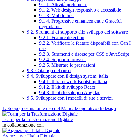
9.1.1. Attività preliminari
9.1.2. Web design responsivo e accessibile
9.1.3. Mobile first
9.1.4. Progressive enhancement e Graceful
degradation
9.2. Strumenti di supporto allo sviluppo del software
9.2.1. Feature detection
9.2.2. Verificare le feature disponibili con Can I
use
9.2.3. Strumenti e risorse per CSS e JavaScript
9.2.4. Supporto browser
9.2.5. Misurare le prestazioni
9.3. Catalogo del riuso
9.4. Sviluppare con il design system .italia
9.4.1. Il framework Bootstrap Italia
9.4.2. Il kit di sviluppo React
9.4.3. Il kit di sviluppo Angular
9.5. Sviluppare con i modelli di sito e servizi
1. Scopo, destinatari e uso del Manuale operativo di design
Team per la Trasformazione Digitale
in collaborazione con
Agenzia per l'Italia Digitale