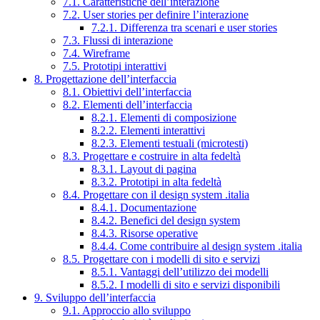
7.1. Caratteristiche dell’interazione
7.2. User stories per definire l’interazione
7.2.1. Differenza tra scenari e user stories
7.3. Flussi di interazione
7.4. Wireframe
7.5. Prototipi interattivi
8. Progettazione dell’interfaccia
8.1. Obiettivi dell’interfaccia
8.2. Elementi dell’interfaccia
8.2.1. Elementi di composizione
8.2.2. Elementi interattivi
8.2.3. Elementi testuali (microtesti)
8.3. Progettare e costruire in alta fedeltà
8.3.1. Layout di pagina
8.3.2. Prototipi in alta fedeltà
8.4. Progettare con il design system .italia
8.4.1. Documentazione
8.4.2. Benefici del design system
8.4.3. Risorse operative
8.4.4. Come contribuire al design system .italia
8.5. Progettare con i modelli di sito e servizi
8.5.1. Vantaggi dell’utilizzo dei modelli
8.5.2. I modelli di sito e servizi disponibili
9. Sviluppo dell’interfaccia
9.1. Approccio allo sviluppo