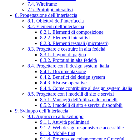
7.4. Wireframe
7.5. Prototipi interattivi
8. Progettazione dell’interfaccia
8.1. Obiettivi dell’interfaccia
8.2. Elementi dell’interfaccia
8.2.1. Elementi di composizione
8.2.2. Elementi interattivi
8.2.3. Elementi testuali (microtesti)
8.3. Progettare e costruire in alta fedeltà
8.3.1. Layout di pagina
8.3.2. Prototipi in alta fedeltà
8.4. Progettare con il design system .italia
8.4.1. Documentazione
8.4.2. Benefici del design system
8.4.3. Risorse operative
8.4.4. Come contribuire al design system .italia
8.5. Progettare con i modelli di sito e servizi
8.5.1. Vantaggi dell’utilizzo dei modelli
8.5.2. I modelli di sito e servizi disponibili
9. Sviluppo dell’interfaccia
9.1. Approccio allo sviluppo
9.1.1. Attività preliminari
9.1.2. Web design responsivo e accessibile
9.1.3. Mobile first
9.1.4. Progressive enhancement e Graceful