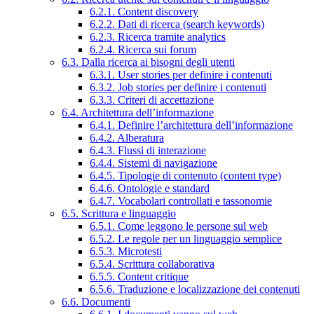
6.2.1. Content discovery
6.2.2. Dati di ricerca (search keywords)
6.2.3. Ricerca tramite analytics
6.2.4. Ricerca sui forum
6.3. Dalla ricerca ai bisogni degli utenti
6.3.1. User stories per definire i contenuti
6.3.2. Job stories per definire i contenuti
6.3.3. Criteri di accettazione
6.4. Architettura dell’informazione
6.4.1. Definire l’architettura dell’informazione
6.4.2. Alberatura
6.4.3. Flussi di interazione
6.4.4. Sistemi di navigazione
6.4.5. Tipologie di contenuto (content type)
6.4.6. Ontologie e standard
6.4.7. Vocabolari controllati e tassonomie
6.5. Scrittura e linguaggio
6.5.1. Come leggono le persone sul web
6.5.2. Le regole per un linguaggio semplice
6.5.3. Microtesti
6.5.4. Scrittura collaborativa
6.5.5. Content critique
6.5.6. Traduzione e localizzazione dei contenuti
6.6. Documenti