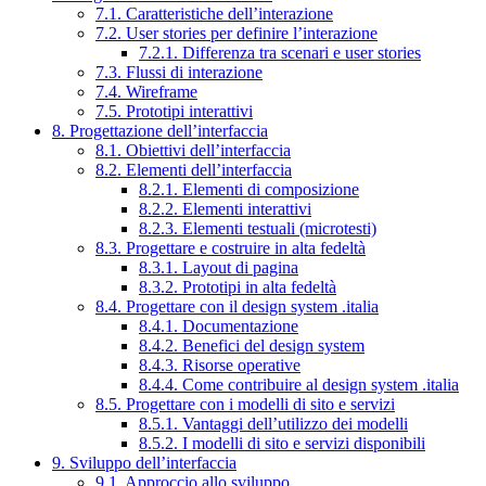
7.1. Caratteristiche dell’interazione
7.2. User stories per definire l’interazione
7.2.1. Differenza tra scenari e user stories
7.3. Flussi di interazione
7.4. Wireframe
7.5. Prototipi interattivi
8. Progettazione dell’interfaccia
8.1. Obiettivi dell’interfaccia
8.2. Elementi dell’interfaccia
8.2.1. Elementi di composizione
8.2.2. Elementi interattivi
8.2.3. Elementi testuali (microtesti)
8.3. Progettare e costruire in alta fedeltà
8.3.1. Layout di pagina
8.3.2. Prototipi in alta fedeltà
8.4. Progettare con il design system .italia
8.4.1. Documentazione
8.4.2. Benefici del design system
8.4.3. Risorse operative
8.4.4. Come contribuire al design system .italia
8.5. Progettare con i modelli di sito e servizi
8.5.1. Vantaggi dell’utilizzo dei modelli
8.5.2. I modelli di sito e servizi disponibili
9. Sviluppo dell’interfaccia
9.1. Approccio allo sviluppo