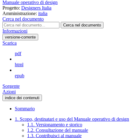
Manuale operativo di design
Progetto:
Designers Italia
Amministrazione:
italia
Cerca nel documento
Cerca nel documento
Informazioni
versione-corrente
Scarica
pdf
html
epub
Sorgente
Azioni
indice dei contenuti
Sommario
1. Scopo, destinatari e uso del Manuale operativo di design
1.1. Versionamento e storico
1.2. Consultazione del manuale
1.3. Contribuisci al manuale