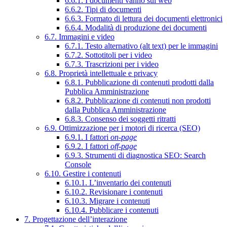
6.6.1. I documenti vanno sul web
6.6.2. Tipi di documenti
6.6.3. Formato di lettura dei documenti elettronici
6.6.4. Modalità di produzione dei documenti
6.7. Immagini e video
6.7.1. Testo alternativo (alt text) per le immagini
6.7.2. Sottotitoli per i video
6.7.3. Trascrizioni per i video
6.8. Proprietà intellettuale e privacy
6.8.1. Pubblicazione di contenuti prodotti dalla
Pubblica Amministrazione
6.8.2. Pubblicazione di contenuti non prodotti
dalla Pubblica Amministrazione
6.8.3. Consenso dei soggetti ritratti
6.9. Ottimizzazione per i motori di ricerca (SEO)
6.9.1. I fattori
on-page
6.9.2. I fattori
off-page
6.9.3. Strumenti di diagnostica SEO: Search
Console
6.10. Gestire i contenuti
6.10.1. L’inventario dei contenuti
6.10.2. Revisionare i contenuti
6.10.3. Migrare i contenuti
6.10.4. Pubblicare i contenuti
7. Progettazione dell’interazione