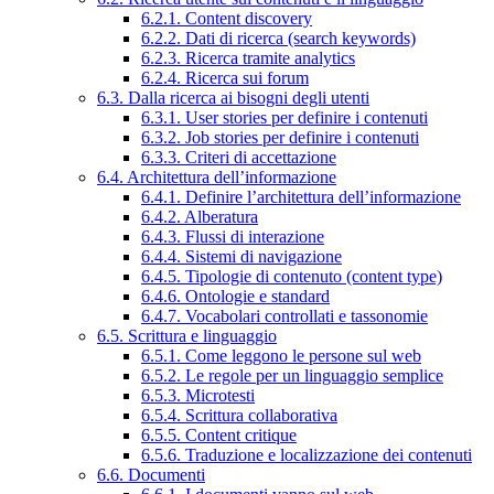
6.2.1. Content discovery
6.2.2. Dati di ricerca (search keywords)
6.2.3. Ricerca tramite analytics
6.2.4. Ricerca sui forum
6.3. Dalla ricerca ai bisogni degli utenti
6.3.1. User stories per definire i contenuti
6.3.2. Job stories per definire i contenuti
6.3.3. Criteri di accettazione
6.4. Architettura dell’informazione
6.4.1. Definire l’architettura dell’informazione
6.4.2. Alberatura
6.4.3. Flussi di interazione
6.4.4. Sistemi di navigazione
6.4.5. Tipologie di contenuto (content type)
6.4.6. Ontologie e standard
6.4.7. Vocabolari controllati e tassonomie
6.5. Scrittura e linguaggio
6.5.1. Come leggono le persone sul web
6.5.2. Le regole per un linguaggio semplice
6.5.3. Microtesti
6.5.4. Scrittura collaborativa
6.5.5. Content critique
6.5.6. Traduzione e localizzazione dei contenuti
6.6. Documenti