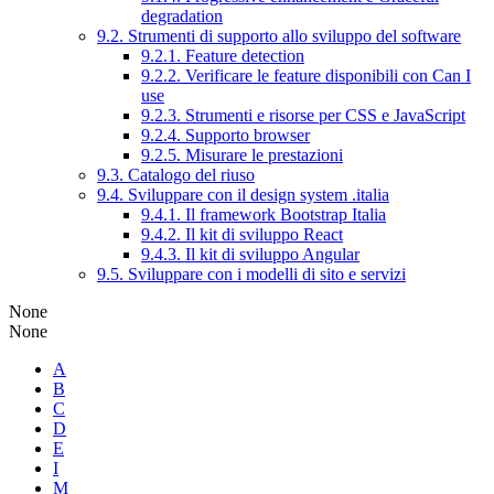
degradation
9.2. Strumenti di supporto allo sviluppo del software
9.2.1. Feature detection
9.2.2. Verificare le feature disponibili con Can I
use
9.2.3. Strumenti e risorse per CSS e JavaScript
9.2.4. Supporto browser
9.2.5. Misurare le prestazioni
9.3. Catalogo del riuso
9.4. Sviluppare con il design system .italia
9.4.1. Il framework Bootstrap Italia
9.4.2. Il kit di sviluppo React
9.4.3. Il kit di sviluppo Angular
9.5. Sviluppare con i modelli di sito e servizi
None
None
A
B
C
D
E
I
M