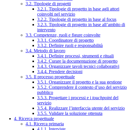
3.2. Tipologie di progetti
3.2.1. Tipologie di progetto in base agli attori
coinvolti nel servizio
3.2.2. Tipologie di progetto in base al focus
3.2.3. Tipologie di progetto in base all’ambito di
intervento
3.3. Competenze, ruoli e figure coinvolte
3.3.1. Coordinatore di progetto
3.3.2. Definire ruoli e responsabilità
3.4. Metodo di lavoro
3.4.1. Definire processi, strumenti e rituali
3.4.2. Curare la documentazione di progetto
3.4.3. Organizzare tavoli tecnici collaborativi
3.4.4. Prendere decisioni
3.5. Il processo progettuale
3.5.1. Organizzare il progetto e la sua gestione
3.5.2. Comprendere il contesto d’uso del servizio
pubblico
3.5.3. Progettare i processi e i
touchpoint
del
servizio
3.5.4. Realizzare l’interfaccia utente del servizio
3.5.5. Validare la soluzione ottenuta
4. Ricerca progettuale
4.1. Ricerca primaria
4.1.1. Interviste