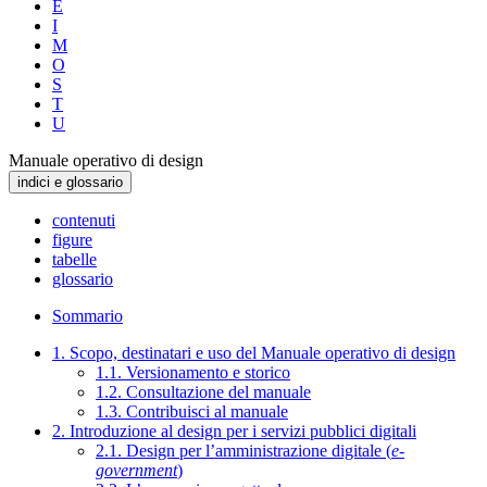
E
I
M
O
S
T
U
Manuale operativo di design
indici e glossario
contenuti
figure
tabelle
glossario
Sommario
1. Scopo, destinatari e uso del Manuale operativo di design
1.1. Versionamento e storico
1.2. Consultazione del manuale
1.3. Contribuisci al manuale
2. Introduzione al design per i servizi pubblici digitali
2.1. Design per l’amministrazione digitale (
e-
government
)