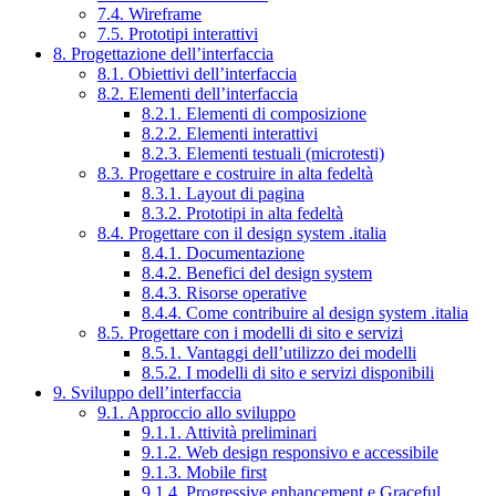
7.4. Wireframe
7.5. Prototipi interattivi
8. Progettazione dell’interfaccia
8.1. Obiettivi dell’interfaccia
8.2. Elementi dell’interfaccia
8.2.1. Elementi di composizione
8.2.2. Elementi interattivi
8.2.3. Elementi testuali (microtesti)
8.3. Progettare e costruire in alta fedeltà
8.3.1. Layout di pagina
8.3.2. Prototipi in alta fedeltà
8.4. Progettare con il design system .italia
8.4.1. Documentazione
8.4.2. Benefici del design system
8.4.3. Risorse operative
8.4.4. Come contribuire al design system .italia
8.5. Progettare con i modelli di sito e servizi
8.5.1. Vantaggi dell’utilizzo dei modelli
8.5.2. I modelli di sito e servizi disponibili
9. Sviluppo dell’interfaccia
9.1. Approccio allo sviluppo
9.1.1. Attività preliminari
9.1.2. Web design responsivo e accessibile
9.1.3. Mobile first
9.1.4. Progressive enhancement e Graceful