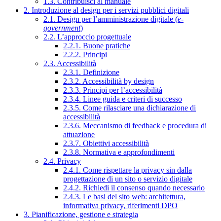
1.3. Contribuisci al manuale
2. Introduzione al design per i servizi pubblici digitali
2.1. Design per l’amministrazione digitale (
e-
government
)
2.2. L’approccio progettuale
2.2.1. Buone pratiche
2.2.2. Principi
2.3. Accessibilità
2.3.1. Definizione
2.3.2. Accessibilità by design
2.3.3. Principi per l’accessibilità
2.3.4. Linee guida e criteri di successo
2.3.5. Come rilasciare una dichiarazione di
accessibilità
2.3.6. Meccanismo di feedback e procedura di
attuazione
2.3.7. Obiettivi accessibilità
2.3.8. Normativa e approfondimenti
2.4. Privacy
2.4.1. Come rispettare la privacy sin dalla
progettazione di un sito o servizio digitale
2.4.2. Richiedi il consenso quando necessario
2.4.3. Le basi del sito web: architettura,
informativa privacy, riferimenti DPO
3. Pianificazione, gestione e strategia