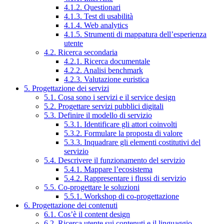
4.1.2. Questionari
4.1.3. Test di usabilità
4.1.4. Web analytics
4.1.5. Strumenti di mappatura dell’esperienza
utente
4.2. Ricerca secondaria
4.2.1. Ricerca documentale
4.2.2. Analisi benchmark
4.2.3. Valutazione euristica
5. Progettazione dei servizi
5.1. Cosa sono i servizi e il service design
5.2. Progettare servizi pubblici digitali
5.3. Definire il modello di servizio
5.3.1. Identificare gli attori coinvolti
5.3.2. Formulare la proposta di valore
5.3.3. Inquadrare gli elementi costitutivi del
servizio
5.4. Descrivere il funzionamento del servizio
5.4.1. Mappare l’ecosistema
5.4.2. Rappresentare i flussi di servizio
5.5. Co-progettare le soluzioni
5.5.1. Workshop di co-progettazione
6. Progettazione dei contenuti
6.1. Cos’è il content design
6.2. Ricerca utente sui contenuti e il linguaggio