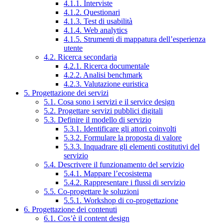
4.1.1. Interviste
4.1.2. Questionari
4.1.3. Test di usabilità
4.1.4. Web analytics
4.1.5. Strumenti di mappatura dell’esperienza
utente
4.2. Ricerca secondaria
4.2.1. Ricerca documentale
4.2.2. Analisi benchmark
4.2.3. Valutazione euristica
5. Progettazione dei servizi
5.1. Cosa sono i servizi e il service design
5.2. Progettare servizi pubblici digitali
5.3. Definire il modello di servizio
5.3.1. Identificare gli attori coinvolti
5.3.2. Formulare la proposta di valore
5.3.3. Inquadrare gli elementi costitutivi del
servizio
5.4. Descrivere il funzionamento del servizio
5.4.1. Mappare l’ecosistema
5.4.2. Rappresentare i flussi di servizio
5.5. Co-progettare le soluzioni
5.5.1. Workshop di co-progettazione
6. Progettazione dei contenuti
6.1. Cos’è il content design