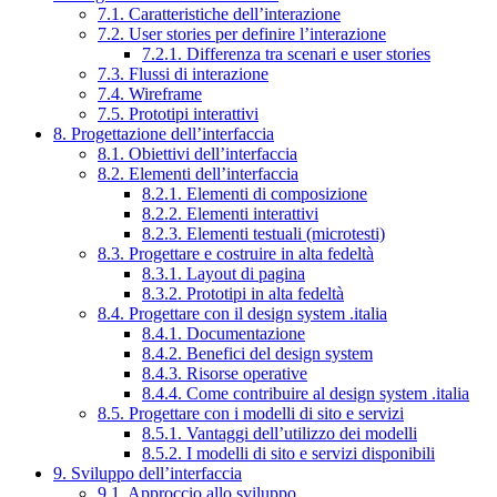
7.1. Caratteristiche dell’interazione
7.2. User stories per definire l’interazione
7.2.1. Differenza tra scenari e user stories
7.3. Flussi di interazione
7.4. Wireframe
7.5. Prototipi interattivi
8. Progettazione dell’interfaccia
8.1. Obiettivi dell’interfaccia
8.2. Elementi dell’interfaccia
8.2.1. Elementi di composizione
8.2.2. Elementi interattivi
8.2.3. Elementi testuali (microtesti)
8.3. Progettare e costruire in alta fedeltà
8.3.1. Layout di pagina
8.3.2. Prototipi in alta fedeltà
8.4. Progettare con il design system .italia
8.4.1. Documentazione
8.4.2. Benefici del design system
8.4.3. Risorse operative
8.4.4. Come contribuire al design system .italia
8.5. Progettare con i modelli di sito e servizi
8.5.1. Vantaggi dell’utilizzo dei modelli
8.5.2. I modelli di sito e servizi disponibili
9. Sviluppo dell’interfaccia
9.1. Approccio allo sviluppo