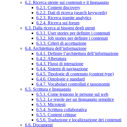
6.2. Ricerca utente sui contenuti e il linguaggio
6.2.1. Content discovery
6.2.2. Dati di ricerca (search keywords)
6.2.3. Ricerca tramite analytics
6.2.4. Ricerca sui forum
6.3. Dalla ricerca ai bisogni degli utenti
6.3.1. User stories per definire i contenuti
6.3.2. Job stories per definire i contenuti
6.3.3. Criteri di accettazione
6.4. Architettura dell’informazione
6.4.1. Definire l’architettura dell’informazione
6.4.2. Alberatura
6.4.3. Flussi di interazione
6.4.4. Sistemi di navigazione
6.4.5. Tipologie di contenuto (content type)
6.4.6. Ontologie e standard
6.4.7. Vocabolari controllati e tassonomie
6.5. Scrittura e linguaggio
6.5.1. Come leggono le persone sul web
6.5.2. Le regole per un linguaggio semplice
6.5.3. Microtesti
6.5.4. Scrittura collaborativa
6.5.5. Content critique
6.5.6. Traduzione e localizzazione dei contenuti
6.6. Documenti