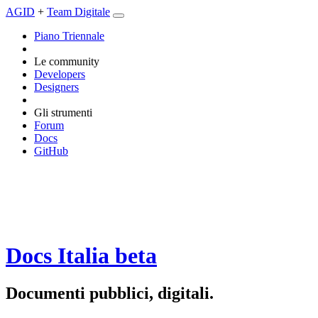
AGID
+
Team Digitale
Piano Triennale
Le community
Developers
Designers
Gli strumenti
Forum
Docs
GitHub
Docs Italia
beta
Documenti pubblici, digitali.