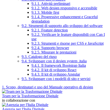
9.1.1. Attività preliminari
9.1.2. Web design responsivo e accessibile
9.1.3. Mobile first
9.1.4. Progressive enhancement e Graceful
degradation
9.2. Strumenti di supporto allo sviluppo del software
9.2.1. Feature detection
9.2.2. Verificare le feature disponibili con Can I
use
9.2.3. Strumenti e risorse per CSS e JavaScript
9.2.4. Supporto browser
9.2.5. Misurare le prestazioni
9.3. Catalogo del riuso
9.4. Sviluppare con il design system .italia
9.4.1. Il framework Bootstrap Italia
9.4.2. Il kit di sviluppo React
9.4.3. Il kit di sviluppo Angular
9.5. Sviluppare con i modelli di sito e servizi
1. Scopo, destinatari e uso del Manuale operativo di design
Team per la Trasformazione Digitale
in collaborazione con
Agenzia per l'Italia Digitale