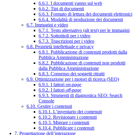
6.6.1. I documenti vanno sul web
6.6.2. Tipi di documenti
6.6.3. Formato di lettura dei documenti elettronici
6.6.4. Modalità di produzione dei documenti
6.7. Immagini e video
6.7.1. Testo alternativo (alt text) per le immagini
6.7.2. Sottotitoli per i video
6.7.3. Trascrizioni per i video
6.8. Proprietà intellettuale e privacy
6.8.1. Pubblicazione di contenuti prodotti dalla
Pubblica Amministrazione
6.8.2. Pubblicazione di contenuti non prodotti
dalla Pubblica Amministrazione
6.8.3. Consenso dei soggetti ritratti
6.9. Ottimizzazione per i motori di ricerca (SEO)
6.9.1. I fattori
on-page
6.9.2. I fattori
off-page
6.9.3. Strumenti di diagnostica SEO: Search
Console
6.10. Gestire i contenuti
6.10.1. L’inventario dei contenuti
6.10.2. Revisionare i contenuti
6.10.3. Migrare i contenuti
6.10.4. Pubblicare i contenuti
7. Progettazione dell’interazione