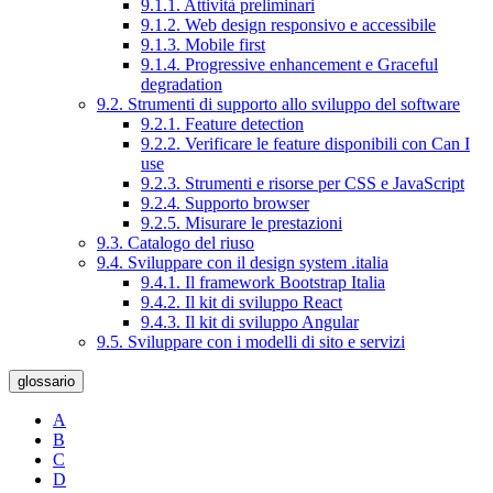
9.1.1. Attività preliminari
9.1.2. Web design responsivo e accessibile
9.1.3. Mobile first
9.1.4. Progressive enhancement e Graceful
degradation
9.2. Strumenti di supporto allo sviluppo del software
9.2.1. Feature detection
9.2.2. Verificare le feature disponibili con Can I
use
9.2.3. Strumenti e risorse per CSS e JavaScript
9.2.4. Supporto browser
9.2.5. Misurare le prestazioni
9.3. Catalogo del riuso
9.4. Sviluppare con il design system .italia
9.4.1. Il framework Bootstrap Italia
9.4.2. Il kit di sviluppo React
9.4.3. Il kit di sviluppo Angular
9.5. Sviluppare con i modelli di sito e servizi
glossario
A
B
C
D