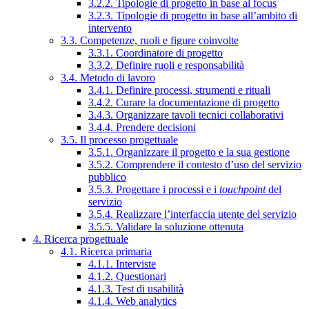
3.2.2. Tipologie di progetto in base al focus
3.2.3. Tipologie di progetto in base all’ambito di
intervento
3.3. Competenze, ruoli e figure coinvolte
3.3.1. Coordinatore di progetto
3.3.2. Definire ruoli e responsabilità
3.4. Metodo di lavoro
3.4.1. Definire processi, strumenti e rituali
3.4.2. Curare la documentazione di progetto
3.4.3. Organizzare tavoli tecnici collaborativi
3.4.4. Prendere decisioni
3.5. Il processo progettuale
3.5.1. Organizzare il progetto e la sua gestione
3.5.2. Comprendere il contesto d’uso del servizio
pubblico
3.5.3. Progettare i processi e i
touchpoint
del
servizio
3.5.4. Realizzare l’interfaccia utente del servizio
3.5.5. Validare la soluzione ottenuta
4. Ricerca progettuale
4.1. Ricerca primaria
4.1.1. Interviste
4.1.2. Questionari
4.1.3. Test di usabilità
4.1.4. Web analytics