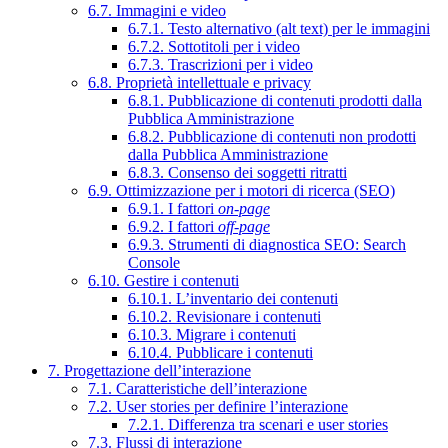
6.7. Immagini e video
6.7.1. Testo alternativo (alt text) per le immagini
6.7.2. Sottotitoli per i video
6.7.3. Trascrizioni per i video
6.8. Proprietà intellettuale e privacy
6.8.1. Pubblicazione di contenuti prodotti dalla
Pubblica Amministrazione
6.8.2. Pubblicazione di contenuti non prodotti
dalla Pubblica Amministrazione
6.8.3. Consenso dei soggetti ritratti
6.9. Ottimizzazione per i motori di ricerca (SEO)
6.9.1. I fattori
on-page
6.9.2. I fattori
off-page
6.9.3. Strumenti di diagnostica SEO: Search
Console
6.10. Gestire i contenuti
6.10.1. L’inventario dei contenuti
6.10.2. Revisionare i contenuti
6.10.3. Migrare i contenuti
6.10.4. Pubblicare i contenuti
7. Progettazione dell’interazione
7.1. Caratteristiche dell’interazione
7.2. User stories per definire l’interazione
7.2.1. Differenza tra scenari e user stories
7.3. Flussi di interazione