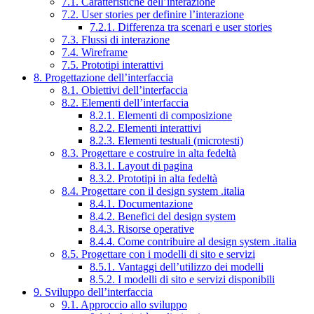
7.1. Caratteristiche dell’interazione
7.2. User stories per definire l’interazione
7.2.1. Differenza tra scenari e user stories
7.3. Flussi di interazione
7.4. Wireframe
7.5. Prototipi interattivi
8. Progettazione dell’interfaccia
8.1. Obiettivi dell’interfaccia
8.2. Elementi dell’interfaccia
8.2.1. Elementi di composizione
8.2.2. Elementi interattivi
8.2.3. Elementi testuali (microtesti)
8.3. Progettare e costruire in alta fedeltà
8.3.1. Layout di pagina
8.3.2. Prototipi in alta fedeltà
8.4. Progettare con il design system .italia
8.4.1. Documentazione
8.4.2. Benefici del design system
8.4.3. Risorse operative
8.4.4. Come contribuire al design system .italia
8.5. Progettare con i modelli di sito e servizi
8.5.1. Vantaggi dell’utilizzo dei modelli
8.5.2. I modelli di sito e servizi disponibili
9. Sviluppo dell’interfaccia
9.1. Approccio allo sviluppo