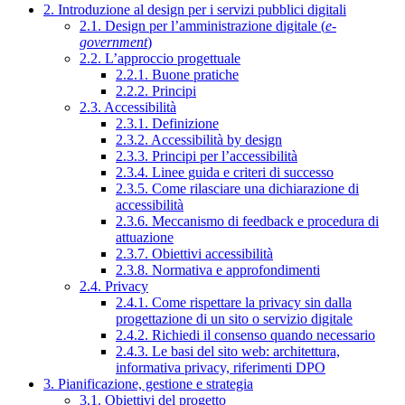
2. Introduzione al design per i servizi pubblici digitali
2.1. Design per l’amministrazione digitale (
e-
government
)
2.2. L’approccio progettuale
2.2.1. Buone pratiche
2.2.2. Principi
2.3. Accessibilità
2.3.1. Definizione
2.3.2. Accessibilità by design
2.3.3. Principi per l’accessibilità
2.3.4. Linee guida e criteri di successo
2.3.5. Come rilasciare una dichiarazione di
accessibilità
2.3.6. Meccanismo di feedback e procedura di
attuazione
2.3.7. Obiettivi accessibilità
2.3.8. Normativa e approfondimenti
2.4. Privacy
2.4.1. Come rispettare la privacy sin dalla
progettazione di un sito o servizio digitale
2.4.2. Richiedi il consenso quando necessario
2.4.3. Le basi del sito web: architettura,
informativa privacy, riferimenti DPO
3. Pianificazione, gestione e strategia
3.1. Obiettivi del progetto