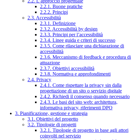
2.2. L’approccio progettuale
2.2.1. Buone pratiche
2.2.2. Principi
2.3. Accessibilità
2.3.1. Definizione
2.3.2. Accessibilità by design
2.3.3. Principi per l’accessibilità
2.3.4. Linee guida e criteri di successo
2.3.5. Come rilasciare una dichiarazione di
accessibilità
2.3.6. Meccanismo di feedback e procedura di
attuazione
2.3.7. Obiettivi accessibilità
2.3.8. Normativa e approfondimenti
2.4. Privacy
2.4.1. Come rispettare la privacy sin dalla
progettazione di un sito o servizio digitale
2.4.2. Richiedi il consenso quando necessario
2.4.3. Le basi del sito web: architettura,
informativa privacy, riferimenti DPO
3. Pianificazione, gestione e strategia
3.1. Obiettivi del progetto
3.2. Tipologie di progetti
3.2.1. Tipologie di progetto in base agli attori
coinvolti nel servizio