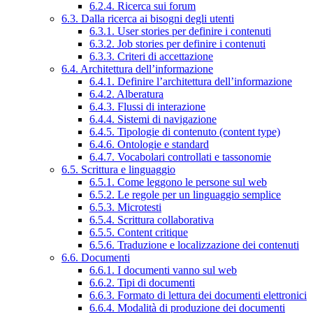
6.2.4. Ricerca sui forum
6.3. Dalla ricerca ai bisogni degli utenti
6.3.1. User stories per definire i contenuti
6.3.2. Job stories per definire i contenuti
6.3.3. Criteri di accettazione
6.4. Architettura dell’informazione
6.4.1. Definire l’architettura dell’informazione
6.4.2. Alberatura
6.4.3. Flussi di interazione
6.4.4. Sistemi di navigazione
6.4.5. Tipologie di contenuto (content type)
6.4.6. Ontologie e standard
6.4.7. Vocabolari controllati e tassonomie
6.5. Scrittura e linguaggio
6.5.1. Come leggono le persone sul web
6.5.2. Le regole per un linguaggio semplice
6.5.3. Microtesti
6.5.4. Scrittura collaborativa
6.5.5. Content critique
6.5.6. Traduzione e localizzazione dei contenuti
6.6. Documenti
6.6.1. I documenti vanno sul web
6.6.2. Tipi di documenti
6.6.3. Formato di lettura dei documenti elettronici
6.6.4. Modalità di produzione dei documenti