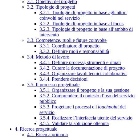
3.1. Obiettivi del progetto
3.2. Tipologie di progetti
3.2.1. Tipologie di progetto in base agli attori
coinvolti nel servizio
3.2.2. Tipologie di progetto in base al focus
3.2.3. Tipologie di progetto in base all’ambito di
intervento
3.3. Competenze, ruoli e figure coinvolte
3.3.1. Coordinatore di progetto
3.3.2. Definire ruoli e responsabilità
3.4. Metodo di lavoro
3.4.1. Definire processi, strumenti e rituali
3.4.2. Curare la documentazione di progetto
3.4.3. Organizzare tavoli tecnici collaborativi
3.4.4. Prendere decisioni
3.5. Il processo progettuale
3.5.1. Organizzare il progetto e la sua gestione
3.5.2. Comprendere il contesto d’uso del servizio
pubblico
3.5.3. Progettare i processi e i
touchpoint
del
servizio
3.5.4. Realizzare l’interfaccia utente del servizio
3.5.5. Validare la soluzione ottenuta
4. Ricerca progettuale
4.1. Ricerca primaria