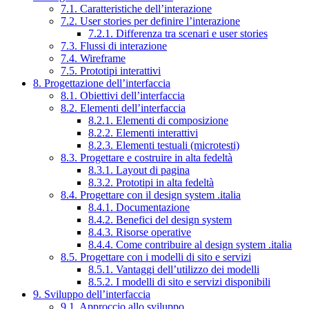
7.1. Caratteristiche dell’interazione
7.2. User stories per definire l’interazione
7.2.1. Differenza tra scenari e user stories
7.3. Flussi di interazione
7.4. Wireframe
7.5. Prototipi interattivi
8. Progettazione dell’interfaccia
8.1. Obiettivi dell’interfaccia
8.2. Elementi dell’interfaccia
8.2.1. Elementi di composizione
8.2.2. Elementi interattivi
8.2.3. Elementi testuali (microtesti)
8.3. Progettare e costruire in alta fedeltà
8.3.1. Layout di pagina
8.3.2. Prototipi in alta fedeltà
8.4. Progettare con il design system .italia
8.4.1. Documentazione
8.4.2. Benefici del design system
8.4.3. Risorse operative
8.4.4. Come contribuire al design system .italia
8.5. Progettare con i modelli di sito e servizi
8.5.1. Vantaggi dell’utilizzo dei modelli
8.5.2. I modelli di sito e servizi disponibili
9. Sviluppo dell’interfaccia
9.1. Approccio allo sviluppo