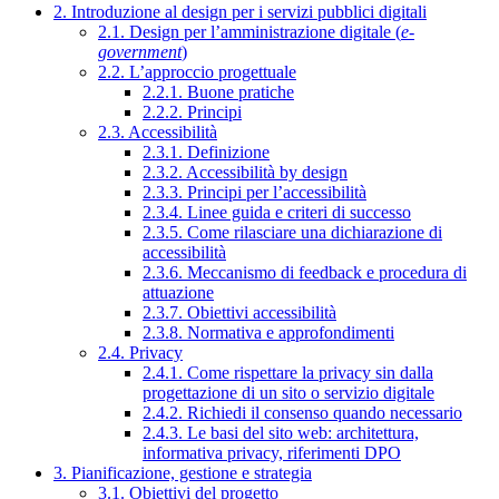
2. Introduzione al design per i servizi pubblici digitali
2.1. Design per l’amministrazione digitale (
e-
government
)
2.2. L’approccio progettuale
2.2.1. Buone pratiche
2.2.2. Principi
2.3. Accessibilità
2.3.1. Definizione
2.3.2. Accessibilità by design
2.3.3. Principi per l’accessibilità
2.3.4. Linee guida e criteri di successo
2.3.5. Come rilasciare una dichiarazione di
accessibilità
2.3.6. Meccanismo di feedback e procedura di
attuazione
2.3.7. Obiettivi accessibilità
2.3.8. Normativa e approfondimenti
2.4. Privacy
2.4.1. Come rispettare la privacy sin dalla
progettazione di un sito o servizio digitale
2.4.2. Richiedi il consenso quando necessario
2.4.3. Le basi del sito web: architettura,
informativa privacy, riferimenti DPO
3. Pianificazione, gestione e strategia
3.1. Obiettivi del progetto