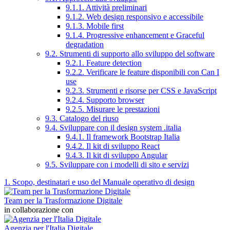
9.1.1. Attività preliminari
9.1.2. Web design responsivo e accessibile
9.1.3. Mobile first
9.1.4. Progressive enhancement e Graceful
degradation
9.2. Strumenti di supporto allo sviluppo del software
9.2.1. Feature detection
9.2.2. Verificare le feature disponibili con Can I
use
9.2.3. Strumenti e risorse per CSS e JavaScript
9.2.4. Supporto browser
9.2.5. Misurare le prestazioni
9.3. Catalogo del riuso
9.4. Sviluppare con il design system .italia
9.4.1. Il framework Bootstrap Italia
9.4.2. Il kit di sviluppo React
9.4.3. Il kit di sviluppo Angular
9.5. Sviluppare con i modelli di sito e servizi
1. Scopo, destinatari e uso del Manuale operativo di design
Team per la Trasformazione Digitale
in collaborazione con
Agenzia per l'Italia Digitale