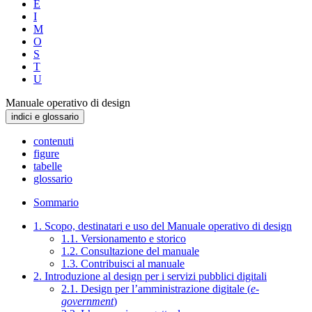
E
I
M
O
S
T
U
Manuale operativo di design
indici e glossario
contenuti
figure
tabelle
glossario
Sommario
1. Scopo, destinatari e uso del Manuale operativo di design
1.1. Versionamento e storico
1.2. Consultazione del manuale
1.3. Contribuisci al manuale
2. Introduzione al design per i servizi pubblici digitali
2.1. Design per l’amministrazione digitale (
e-
government
)