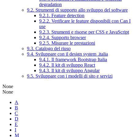
degradation
9.2. Strumenti di supporto allo sviluppo del software
9.2.1. Feature detection
9.2.2. Verificare le feature disponibili con Can I
use
9.2.3. Strumenti e risorse per CSS e JavaScript
9.2.4. Supporto browser
9.2.5. Misurare le prestazioni
9.3. Catalogo del riuso
9.4. Sviluppare con il design system .italia
9.4.1. Il framework Bootstrap Italia
9.4.2. Il kit di sviluppo React
9.4.3. Il kit di sviluppo Angular
9.5. Sviluppare con i modelli di sito e servizi
None
None
A
B
C
D
E
I
M