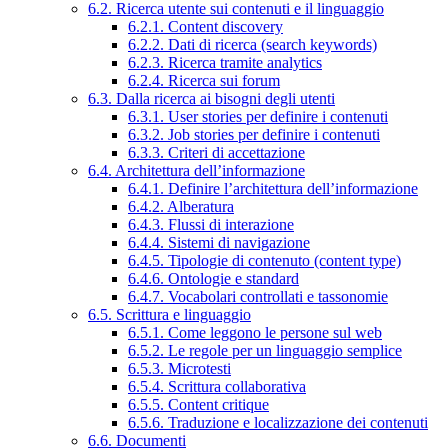
6.2. Ricerca utente sui contenuti e il linguaggio
6.2.1. Content discovery
6.2.2. Dati di ricerca (search keywords)
6.2.3. Ricerca tramite analytics
6.2.4. Ricerca sui forum
6.3. Dalla ricerca ai bisogni degli utenti
6.3.1. User stories per definire i contenuti
6.3.2. Job stories per definire i contenuti
6.3.3. Criteri di accettazione
6.4. Architettura dell’informazione
6.4.1. Definire l’architettura dell’informazione
6.4.2. Alberatura
6.4.3. Flussi di interazione
6.4.4. Sistemi di navigazione
6.4.5. Tipologie di contenuto (content type)
6.4.6. Ontologie e standard
6.4.7. Vocabolari controllati e tassonomie
6.5. Scrittura e linguaggio
6.5.1. Come leggono le persone sul web
6.5.2. Le regole per un linguaggio semplice
6.5.3. Microtesti
6.5.4. Scrittura collaborativa
6.5.5. Content critique
6.5.6. Traduzione e localizzazione dei contenuti
6.6. Documenti