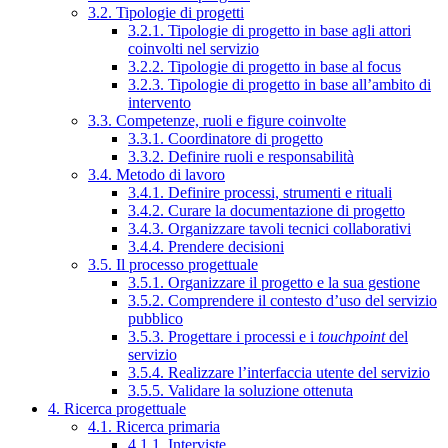
3.2. Tipologie di progetti
3.2.1. Tipologie di progetto in base agli attori
coinvolti nel servizio
3.2.2. Tipologie di progetto in base al focus
3.2.3. Tipologie di progetto in base all’ambito di
intervento
3.3. Competenze, ruoli e figure coinvolte
3.3.1. Coordinatore di progetto
3.3.2. Definire ruoli e responsabilità
3.4. Metodo di lavoro
3.4.1. Definire processi, strumenti e rituali
3.4.2. Curare la documentazione di progetto
3.4.3. Organizzare tavoli tecnici collaborativi
3.4.4. Prendere decisioni
3.5. Il processo progettuale
3.5.1. Organizzare il progetto e la sua gestione
3.5.2. Comprendere il contesto d’uso del servizio
pubblico
3.5.3. Progettare i processi e i
touchpoint
del
servizio
3.5.4. Realizzare l’interfaccia utente del servizio
3.5.5. Validare la soluzione ottenuta
4. Ricerca progettuale
4.1. Ricerca primaria
4.1.1. Interviste