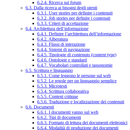
6.2.4. Ricerca sui forum
6.3. Dalla ricerca ai bisogni degli utenti
6.3.1. User stories per definire i contenuti
6.3.2. Job stories per definire i contenuti
6.3.3. Criteri di accettazione
6.4. Architettura dell’informazione
6.4.1. Definire l’architettura dell’informazione
6.4.2. Alberatura
6.4.3. Flussi di interazione
6.4.4. Sistemi di navigazione
6.4.5. Tipologie di contenuto (content type)
6.4.6. Ontologie e standard
6.4.7. Vocabolari controllati e tassonomie
6.5. Scrittura e linguaggio
6.5.1. Come leggono le persone sul web
6.5.2. Le regole per un linguaggio semplice
6.5.3. Microtesti
6.5.4. Scrittura collaborativa
6.5.5. Content critique
6.5.6. Traduzione e localizzazione dei contenuti
6.6. Documenti
6.6.1. I documenti vanno sul web
6.6.2. Tipi di documenti
6.6.3. Formato di lettura dei documenti elettronici
6.6.4. Modalità di produzione dei documenti