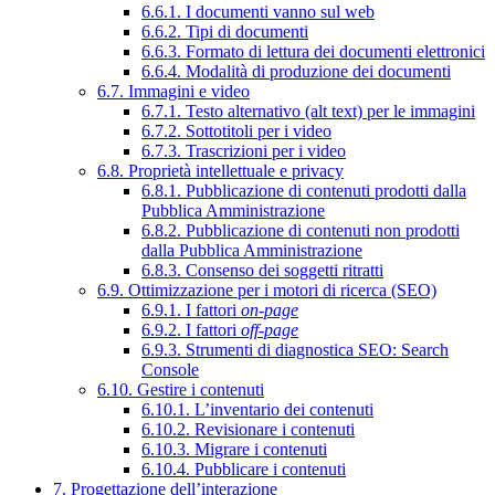
6.6.1. I documenti vanno sul web
6.6.2. Tipi di documenti
6.6.3. Formato di lettura dei documenti elettronici
6.6.4. Modalità di produzione dei documenti
6.7. Immagini e video
6.7.1. Testo alternativo (alt text) per le immagini
6.7.2. Sottotitoli per i video
6.7.3. Trascrizioni per i video
6.8. Proprietà intellettuale e privacy
6.8.1. Pubblicazione di contenuti prodotti dalla
Pubblica Amministrazione
6.8.2. Pubblicazione di contenuti non prodotti
dalla Pubblica Amministrazione
6.8.3. Consenso dei soggetti ritratti
6.9. Ottimizzazione per i motori di ricerca (SEO)
6.9.1. I fattori
on-page
6.9.2. I fattori
off-page
6.9.3. Strumenti di diagnostica SEO: Search
Console
6.10. Gestire i contenuti
6.10.1. L’inventario dei contenuti
6.10.2. Revisionare i contenuti
6.10.3. Migrare i contenuti
6.10.4. Pubblicare i contenuti
7. Progettazione dell’interazione