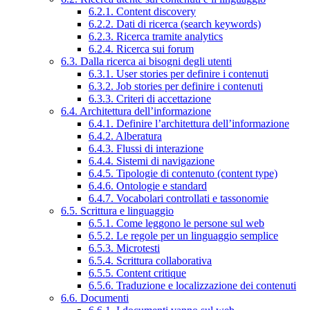
6.2.1. Content discovery
6.2.2. Dati di ricerca (search keywords)
6.2.3. Ricerca tramite analytics
6.2.4. Ricerca sui forum
6.3. Dalla ricerca ai bisogni degli utenti
6.3.1. User stories per definire i contenuti
6.3.2. Job stories per definire i contenuti
6.3.3. Criteri di accettazione
6.4. Architettura dell’informazione
6.4.1. Definire l’architettura dell’informazione
6.4.2. Alberatura
6.4.3. Flussi di interazione
6.4.4. Sistemi di navigazione
6.4.5. Tipologie di contenuto (content type)
6.4.6. Ontologie e standard
6.4.7. Vocabolari controllati e tassonomie
6.5. Scrittura e linguaggio
6.5.1. Come leggono le persone sul web
6.5.2. Le regole per un linguaggio semplice
6.5.3. Microtesti
6.5.4. Scrittura collaborativa
6.5.5. Content critique
6.5.6. Traduzione e localizzazione dei contenuti
6.6. Documenti