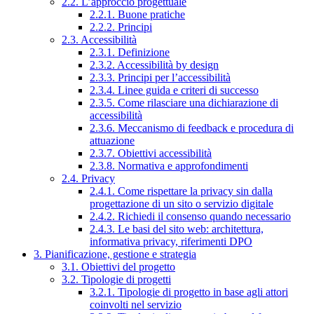
2.2. L’approccio progettuale
2.2.1. Buone pratiche
2.2.2. Principi
2.3. Accessibilità
2.3.1. Definizione
2.3.2. Accessibilità by design
2.3.3. Principi per l’accessibilità
2.3.4. Linee guida e criteri di successo
2.3.5. Come rilasciare una dichiarazione di
accessibilità
2.3.6. Meccanismo di feedback e procedura di
attuazione
2.3.7. Obiettivi accessibilità
2.3.8. Normativa e approfondimenti
2.4. Privacy
2.4.1. Come rispettare la privacy sin dalla
progettazione di un sito o servizio digitale
2.4.2. Richiedi il consenso quando necessario
2.4.3. Le basi del sito web: architettura,
informativa privacy, riferimenti DPO
3. Pianificazione, gestione e strategia
3.1. Obiettivi del progetto
3.2. Tipologie di progetti
3.2.1. Tipologie di progetto in base agli attori
coinvolti nel servizio