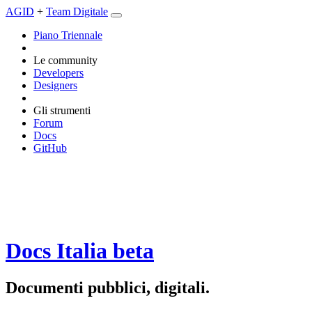
AGID
+
Team Digitale
Piano Triennale
Le community
Developers
Designers
Gli strumenti
Forum
Docs
GitHub
Docs Italia
beta
Documenti pubblici, digitali.