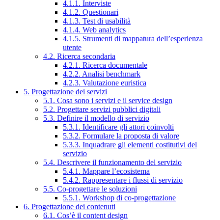
4.1.1. Interviste
4.1.2. Questionari
4.1.3. Test di usabilità
4.1.4. Web analytics
4.1.5. Strumenti di mappatura dell’esperienza
utente
4.2. Ricerca secondaria
4.2.1. Ricerca documentale
4.2.2. Analisi benchmark
4.2.3. Valutazione euristica
5. Progettazione dei servizi
5.1. Cosa sono i servizi e il service design
5.2. Progettare servizi pubblici digitali
5.3. Definire il modello di servizio
5.3.1. Identificare gli attori coinvolti
5.3.2. Formulare la proposta di valore
5.3.3. Inquadrare gli elementi costitutivi del
servizio
5.4. Descrivere il funzionamento del servizio
5.4.1. Mappare l’ecosistema
5.4.2. Rappresentare i flussi di servizio
5.5. Co-progettare le soluzioni
5.5.1. Workshop di co-progettazione
6. Progettazione dei contenuti
6.1. Cos’è il content design