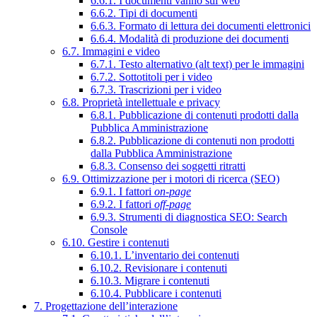
6.6.1. I documenti vanno sul web
6.6.2. Tipi di documenti
6.6.3. Formato di lettura dei documenti elettronici
6.6.4. Modalità di produzione dei documenti
6.7. Immagini e video
6.7.1. Testo alternativo (alt text) per le immagini
6.7.2. Sottotitoli per i video
6.7.3. Trascrizioni per i video
6.8. Proprietà intellettuale e privacy
6.8.1. Pubblicazione di contenuti prodotti dalla
Pubblica Amministrazione
6.8.2. Pubblicazione di contenuti non prodotti
dalla Pubblica Amministrazione
6.8.3. Consenso dei soggetti ritratti
6.9. Ottimizzazione per i motori di ricerca (SEO)
6.9.1. I fattori
on-page
6.9.2. I fattori
off-page
6.9.3. Strumenti di diagnostica SEO: Search
Console
6.10. Gestire i contenuti
6.10.1. L’inventario dei contenuti
6.10.2. Revisionare i contenuti
6.10.3. Migrare i contenuti
6.10.4. Pubblicare i contenuti
7. Progettazione dell’interazione