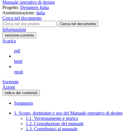
Manuale operativo di design
Progetto:
Designers Italia
Amministrazione:
italia
Cerca nel documento
Cerca nel documento
Informazioni
versione-corrente
Scarica
pdf
html
epub
Sorgente
Azioni
indice dei contenuti
Sommario
1. Scopo, destinatari e uso del Manuale operativo di design
1.1. Versionamento e storico
1.2. Consultazione del manuale
1.3. Contribuisci al manuale