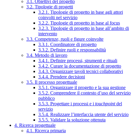
3.1. Obiettivi del progetto
3.2. Tipologie di progetti
3.2.1. Tipologie di progetto in base agli attori
coinvolti nel servizio
3.2.2. Tipologie di progetto in base al focus
3.2.3. Tipologie di progetto in base all’ambito di
intervento
3.3. Competenze, ruoli e figure coinvolte
3.3.1. Coordinatore di progetto
3.3.2. Definire ruoli e responsabilità
3.4. Metodo di lavoro
3.4.1. Definire processi, strumenti e rituali
3.4.2. Curare la documentazione di progetto
3.4.3. Organizzare tavoli tecnici collaborativi
3.4.4. Prendere decisioni
3.5. Il processo progettuale
3.5.1. Organizzare il progetto e la sua gestione
3.5.2. Comprendere il contesto d’uso del servizio
pubblico
3.5.3. Progettare i processi e i
touchpoint
del
servizio
3.5.4. Realizzare l’interfaccia utente del servizio
3.5.5. Validare la soluzione ottenuta
4. Ricerca progettuale
4.1. Ricerca primaria