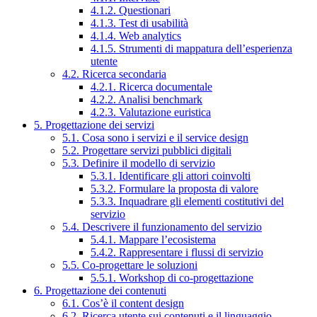
4.1.2. Questionari
4.1.3. Test di usabilità
4.1.4. Web analytics
4.1.5. Strumenti di mappatura dell’esperienza
utente
4.2. Ricerca secondaria
4.2.1. Ricerca documentale
4.2.2. Analisi benchmark
4.2.3. Valutazione euristica
5. Progettazione dei servizi
5.1. Cosa sono i servizi e il service design
5.2. Progettare servizi pubblici digitali
5.3. Definire il modello di servizio
5.3.1. Identificare gli attori coinvolti
5.3.2. Formulare la proposta di valore
5.3.3. Inquadrare gli elementi costitutivi del
servizio
5.4. Descrivere il funzionamento del servizio
5.4.1. Mappare l’ecosistema
5.4.2. Rappresentare i flussi di servizio
5.5. Co-progettare le soluzioni
5.5.1. Workshop di co-progettazione
6. Progettazione dei contenuti
6.1. Cos’è il content design
6.2. Ricerca utente sui contenuti e il linguaggio