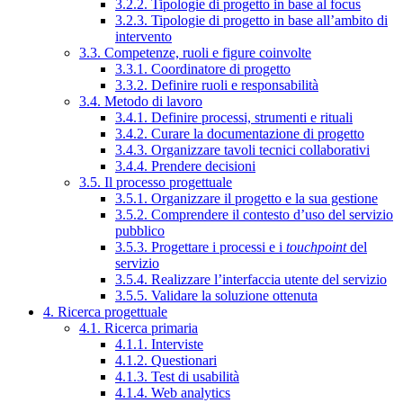
3.2.2. Tipologie di progetto in base al focus
3.2.3. Tipologie di progetto in base all’ambito di
intervento
3.3. Competenze, ruoli e figure coinvolte
3.3.1. Coordinatore di progetto
3.3.2. Definire ruoli e responsabilità
3.4. Metodo di lavoro
3.4.1. Definire processi, strumenti e rituali
3.4.2. Curare la documentazione di progetto
3.4.3. Organizzare tavoli tecnici collaborativi
3.4.4. Prendere decisioni
3.5. Il processo progettuale
3.5.1. Organizzare il progetto e la sua gestione
3.5.2. Comprendere il contesto d’uso del servizio
pubblico
3.5.3. Progettare i processi e i
touchpoint
del
servizio
3.5.4. Realizzare l’interfaccia utente del servizio
3.5.5. Validare la soluzione ottenuta
4. Ricerca progettuale
4.1. Ricerca primaria
4.1.1. Interviste
4.1.2. Questionari
4.1.3. Test di usabilità
4.1.4. Web analytics