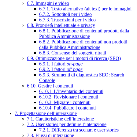
6.7. Immagini e video
6.7.1. Testo alternativo (alt text) per le immagini
6.7.2. Sottotitoli per i video
6.7.3. Trascrizioni per i video
6.8. Proprietà intellettuale e privacy
6.8.1. Pubblicazione di contenuti prodotti dalla
Pubblica Amministrazione
6.8.2. Pubblicazione di contenuti non prodotti
dalla Pubblica Amministrazione
6.8.3. Consenso dei soggetti ritratti
6.9. Ottimizzazione per i motori di ricerca (SEO)
6.9.1. I fattori
on-page
6.9.2. I fattori
off-page
6.9.3. Strumenti di diagnostica SEO: Search
Console
6.10. Gestire i contenuti
6.10.1. L’inventario dei contenuti
6.10.2. Revisionare i contenuti
6.10.3. Migrare i contenuti
6.10.4. Pubblicare i contenuti
7. Progettazione dell’interazione
7.1. Caratteristiche dell’interazione
7.2. User stories per definire l’interazione
7.2.1. Differenza tra scenari e user stories
7.3. Flussi di interazione