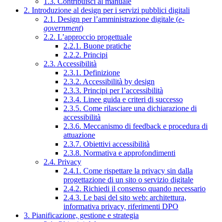
1.3. Contribuisci al manuale
2. Introduzione al design per i servizi pubblici digitali
2.1. Design per l’amministrazione digitale (
e-
government
)
2.2. L’approccio progettuale
2.2.1. Buone pratiche
2.2.2. Principi
2.3. Accessibilità
2.3.1. Definizione
2.3.2. Accessibilità by design
2.3.3. Principi per l’accessibilità
2.3.4. Linee guida e criteri di successo
2.3.5. Come rilasciare una dichiarazione di
accessibilità
2.3.6. Meccanismo di feedback e procedura di
attuazione
2.3.7. Obiettivi accessibilità
2.3.8. Normativa e approfondimenti
2.4. Privacy
2.4.1. Come rispettare la privacy sin dalla
progettazione di un sito o servizio digitale
2.4.2. Richiedi il consenso quando necessario
2.4.3. Le basi del sito web: architettura,
informativa privacy, riferimenti DPO
3. Pianificazione, gestione e strategia