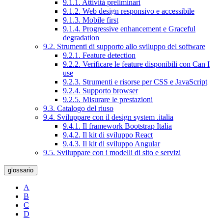
9.1.1. Attività preliminari
9.1.2. Web design responsivo e accessibile
9.1.3. Mobile first
9.1.4. Progressive enhancement e Graceful
degradation
9.2. Strumenti di supporto allo sviluppo del software
9.2.1. Feature detection
9.2.2. Verificare le feature disponibili con Can I
use
9.2.3. Strumenti e risorse per CSS e JavaScript
9.2.4. Supporto browser
9.2.5. Misurare le prestazioni
9.3. Catalogo del riuso
9.4. Sviluppare con il design system .italia
9.4.1. Il framework Bootstrap Italia
9.4.2. Il kit di sviluppo React
9.4.3. Il kit di sviluppo Angular
9.5. Sviluppare con i modelli di sito e servizi
glossario
A
B
C
D