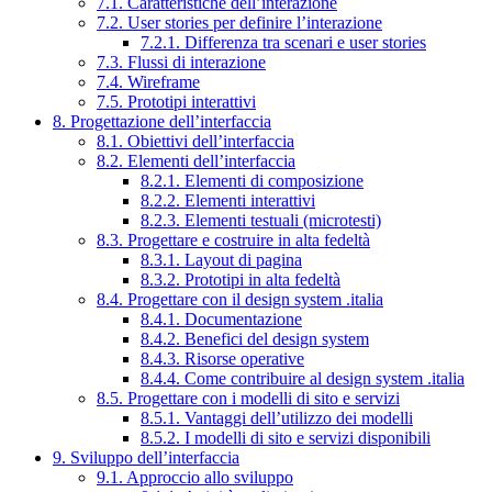
7.1. Caratteristiche dell’interazione
7.2. User stories per definire l’interazione
7.2.1. Differenza tra scenari e user stories
7.3. Flussi di interazione
7.4. Wireframe
7.5. Prototipi interattivi
8. Progettazione dell’interfaccia
8.1. Obiettivi dell’interfaccia
8.2. Elementi dell’interfaccia
8.2.1. Elementi di composizione
8.2.2. Elementi interattivi
8.2.3. Elementi testuali (microtesti)
8.3. Progettare e costruire in alta fedeltà
8.3.1. Layout di pagina
8.3.2. Prototipi in alta fedeltà
8.4. Progettare con il design system .italia
8.4.1. Documentazione
8.4.2. Benefici del design system
8.4.3. Risorse operative
8.4.4. Come contribuire al design system .italia
8.5. Progettare con i modelli di sito e servizi
8.5.1. Vantaggi dell’utilizzo dei modelli
8.5.2. I modelli di sito e servizi disponibili
9. Sviluppo dell’interfaccia
9.1. Approccio allo sviluppo