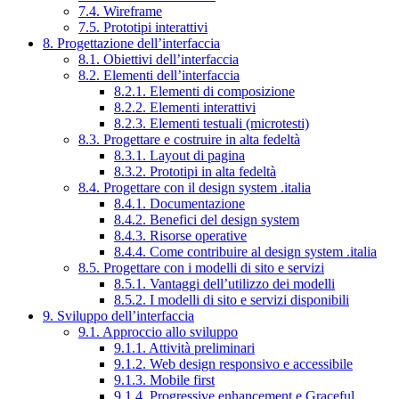
7.4. Wireframe
7.5. Prototipi interattivi
8. Progettazione dell’interfaccia
8.1. Obiettivi dell’interfaccia
8.2. Elementi dell’interfaccia
8.2.1. Elementi di composizione
8.2.2. Elementi interattivi
8.2.3. Elementi testuali (microtesti)
8.3. Progettare e costruire in alta fedeltà
8.3.1. Layout di pagina
8.3.2. Prototipi in alta fedeltà
8.4. Progettare con il design system .italia
8.4.1. Documentazione
8.4.2. Benefici del design system
8.4.3. Risorse operative
8.4.4. Come contribuire al design system .italia
8.5. Progettare con i modelli di sito e servizi
8.5.1. Vantaggi dell’utilizzo dei modelli
8.5.2. I modelli di sito e servizi disponibili
9. Sviluppo dell’interfaccia
9.1. Approccio allo sviluppo
9.1.1. Attività preliminari
9.1.2. Web design responsivo e accessibile
9.1.3. Mobile first
9.1.4. Progressive enhancement e Graceful