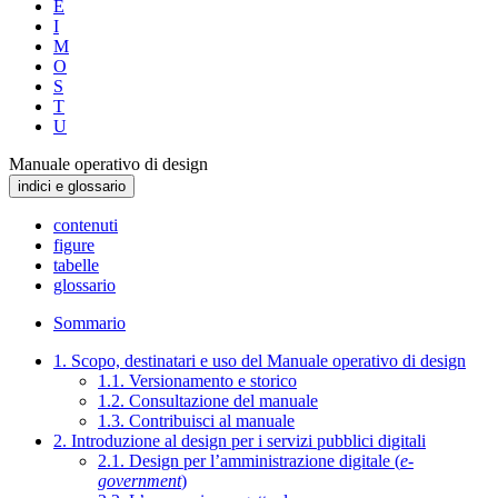
E
I
M
O
S
T
U
Manuale operativo di design
indici e glossario
contenuti
figure
tabelle
glossario
Sommario
1. Scopo, destinatari e uso del Manuale operativo di design
1.1. Versionamento e storico
1.2. Consultazione del manuale
1.3. Contribuisci al manuale
2. Introduzione al design per i servizi pubblici digitali
2.1. Design per l’amministrazione digitale (
e-
government
)