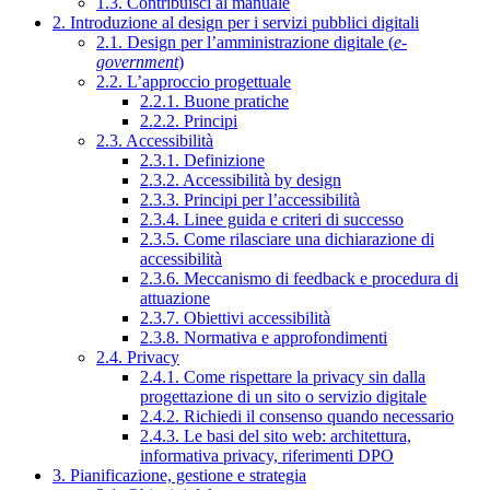
1.3. Contribuisci al manuale
2. Introduzione al design per i servizi pubblici digitali
2.1. Design per l’amministrazione digitale (
e-
government
)
2.2. L’approccio progettuale
2.2.1. Buone pratiche
2.2.2. Principi
2.3. Accessibilità
2.3.1. Definizione
2.3.2. Accessibilità by design
2.3.3. Principi per l’accessibilità
2.3.4. Linee guida e criteri di successo
2.3.5. Come rilasciare una dichiarazione di
accessibilità
2.3.6. Meccanismo di feedback e procedura di
attuazione
2.3.7. Obiettivi accessibilità
2.3.8. Normativa e approfondimenti
2.4. Privacy
2.4.1. Come rispettare la privacy sin dalla
progettazione di un sito o servizio digitale
2.4.2. Richiedi il consenso quando necessario
2.4.3. Le basi del sito web: architettura,
informativa privacy, riferimenti DPO
3. Pianificazione, gestione e strategia