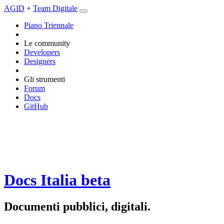
AGID
+
Team Digitale
Piano Triennale
Le community
Developers
Designers
Gli strumenti
Forum
Docs
GitHub
Docs Italia
beta
Documenti pubblici, digitali.