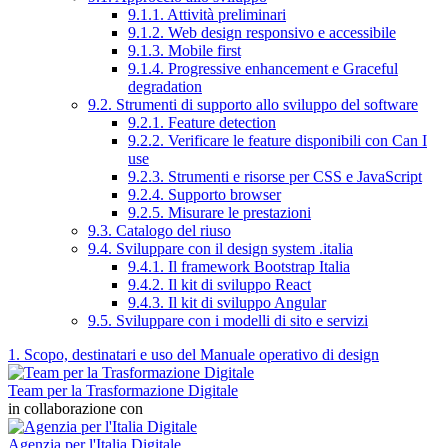
9.1.1. Attività preliminari
9.1.2. Web design responsivo e accessibile
9.1.3. Mobile first
9.1.4. Progressive enhancement e Graceful
degradation
9.2. Strumenti di supporto allo sviluppo del software
9.2.1. Feature detection
9.2.2. Verificare le feature disponibili con Can I
use
9.2.3. Strumenti e risorse per CSS e JavaScript
9.2.4. Supporto browser
9.2.5. Misurare le prestazioni
9.3. Catalogo del riuso
9.4. Sviluppare con il design system .italia
9.4.1. Il framework Bootstrap Italia
9.4.2. Il kit di sviluppo React
9.4.3. Il kit di sviluppo Angular
9.5. Sviluppare con i modelli di sito e servizi
1. Scopo, destinatari e uso del Manuale operativo di design
Team per la Trasformazione Digitale
in collaborazione con
Agenzia per l'Italia Digitale