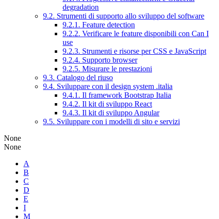
degradation
9.2. Strumenti di supporto allo sviluppo del software
9.2.1. Feature detection
9.2.2. Verificare le feature disponibili con Can I
use
9.2.3. Strumenti e risorse per CSS e JavaScript
9.2.4. Supporto browser
9.2.5. Misurare le prestazioni
9.3. Catalogo del riuso
9.4. Sviluppare con il design system .italia
9.4.1. Il framework Bootstrap Italia
9.4.2. Il kit di sviluppo React
9.4.3. Il kit di sviluppo Angular
9.5. Sviluppare con i modelli di sito e servizi
None
None
A
B
C
D
E
I
M