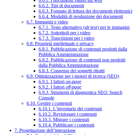
6.6.1. I documenti vanno sul web
6.6.2. Tipi di documenti
6.6.3. Formato di lettura dei documenti elettronici
6.6.4. Modalità di produzione dei documenti
6.7. Immagini e video
6.7.1. Testo alternativo (alt text) per le immagini
6.7.2. Sottotitoli per i video
6.7.3. Trascrizioni per i video
6.8. Proprietà intellettuale e privacy
6.8.1. Pubblicazione di contenuti prodotti dalla
Pubblica Amministrazione
6.8.2. Pubblicazione di contenuti non prodotti
dalla Pubblica Amministrazione
6.8.3. Consenso dei soggetti ritratti
6.9. Ottimizzazione per i motori di ricerca (SEO)
6.9.1. I fattori
on-page
6.9.2. I fattori
off-page
6.9.3. Strumenti di diagnostica SEO: Search
Console
6.10. Gestire i contenuti
6.10.1. L’inventario dei contenuti
6.10.2. Revisionare i contenuti
6.10.3. Migrare i contenuti
6.10.4. Pubblicare i contenuti
7. Progettazione dell’interazione