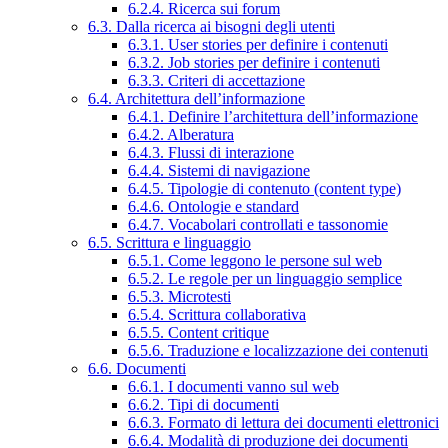
6.2.4. Ricerca sui forum
6.3. Dalla ricerca ai bisogni degli utenti
6.3.1. User stories per definire i contenuti
6.3.2. Job stories per definire i contenuti
6.3.3. Criteri di accettazione
6.4. Architettura dell’informazione
6.4.1. Definire l’architettura dell’informazione
6.4.2. Alberatura
6.4.3. Flussi di interazione
6.4.4. Sistemi di navigazione
6.4.5. Tipologie di contenuto (content type)
6.4.6. Ontologie e standard
6.4.7. Vocabolari controllati e tassonomie
6.5. Scrittura e linguaggio
6.5.1. Come leggono le persone sul web
6.5.2. Le regole per un linguaggio semplice
6.5.3. Microtesti
6.5.4. Scrittura collaborativa
6.5.5. Content critique
6.5.6. Traduzione e localizzazione dei contenuti
6.6. Documenti
6.6.1. I documenti vanno sul web
6.6.2. Tipi di documenti
6.6.3. Formato di lettura dei documenti elettronici
6.6.4. Modalità di produzione dei documenti