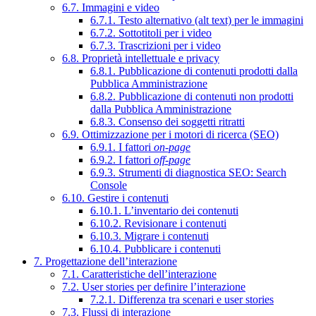
6.7. Immagini e video
6.7.1. Testo alternativo (alt text) per le immagini
6.7.2. Sottotitoli per i video
6.7.3. Trascrizioni per i video
6.8. Proprietà intellettuale e privacy
6.8.1. Pubblicazione di contenuti prodotti dalla
Pubblica Amministrazione
6.8.2. Pubblicazione di contenuti non prodotti
dalla Pubblica Amministrazione
6.8.3. Consenso dei soggetti ritratti
6.9. Ottimizzazione per i motori di ricerca (SEO)
6.9.1. I fattori
on-page
6.9.2. I fattori
off-page
6.9.3. Strumenti di diagnostica SEO: Search
Console
6.10. Gestire i contenuti
6.10.1. L’inventario dei contenuti
6.10.2. Revisionare i contenuti
6.10.3. Migrare i contenuti
6.10.4. Pubblicare i contenuti
7. Progettazione dell’interazione
7.1. Caratteristiche dell’interazione
7.2. User stories per definire l’interazione
7.2.1. Differenza tra scenari e user stories
7.3. Flussi di interazione