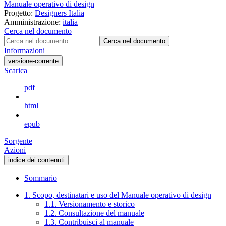
Manuale operativo di design
Progetto:
Designers Italia
Amministrazione:
italia
Cerca nel documento
Cerca nel documento
Informazioni
versione-corrente
Scarica
pdf
html
epub
Sorgente
Azioni
indice dei contenuti
Sommario
1. Scopo, destinatari e uso del Manuale operativo di design
1.1. Versionamento e storico
1.2. Consultazione del manuale
1.3. Contribuisci al manuale