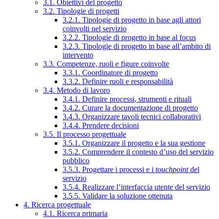
3.1. Obiettivi del progetto
3.2. Tipologie di progetti
3.2.1. Tipologie di progetto in base agli attori
coinvolti nel servizio
3.2.2. Tipologie di progetto in base al focus
3.2.3. Tipologie di progetto in base all’ambito di
intervento
3.3. Competenze, ruoli e figure coinvolte
3.3.1. Coordinatore di progetto
3.3.2. Definire ruoli e responsabilità
3.4. Metodo di lavoro
3.4.1. Definire processi, strumenti e rituali
3.4.2. Curare la documentazione di progetto
3.4.3. Organizzare tavoli tecnici collaborativi
3.4.4. Prendere decisioni
3.5. Il processo progettuale
3.5.1. Organizzare il progetto e la sua gestione
3.5.2. Comprendere il contesto d’uso del servizio
pubblico
3.5.3. Progettare i processi e i
touchpoint
del
servizio
3.5.4. Realizzare l’interfaccia utente del servizio
3.5.5. Validare la soluzione ottenuta
4. Ricerca progettuale
4.1. Ricerca primaria