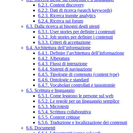
6.2.1. Content discovery
6.2.2. Dati di ricerca (search keywords)
6.2.3. Ricerca tramite analytics
6.2.4. Ricerca sui forum
6.3. Dalla ricerca ai bisogni degli utenti
6.3.1. User stories per definire i contenuti
6.3.2. Job stories per definire i contenuti
6.3.3. Criteri di accettazione
6.4. Architettura dell’informazione
6.4.1. Definire l’architettura dell’informazione
6.4.2. Alberatura
6.4.3. Flussi di interazione
6.4.4. Sistemi di navigazione
6.4.5. Tipologie di contenuto (content type)
6.4.6. Ontologie e standard
6.4.7. Vocabolari controllati e tassonomie
6.5. Scrittura e linguaggio
6.5.1. Come leggono le persone sul web
6.5.2. Le regole per un linguaggio semplice
6.5.3. Microtesti
6.5.4. Scrittura collaborativa
6.5.5. Content critique
6.5.6. Traduzione e localizzazione dei contenuti
6.6. Documenti