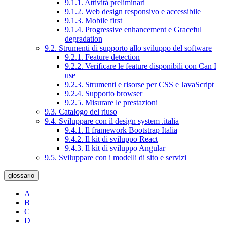
9.1.1. Attività preliminari
9.1.2. Web design responsivo e accessibile
9.1.3. Mobile first
9.1.4. Progressive enhancement e Graceful
degradation
9.2. Strumenti di supporto allo sviluppo del software
9.2.1. Feature detection
9.2.2. Verificare le feature disponibili con Can I
use
9.2.3. Strumenti e risorse per CSS e JavaScript
9.2.4. Supporto browser
9.2.5. Misurare le prestazioni
9.3. Catalogo del riuso
9.4. Sviluppare con il design system .italia
9.4.1. Il framework Bootstrap Italia
9.4.2. Il kit di sviluppo React
9.4.3. Il kit di sviluppo Angular
9.5. Sviluppare con i modelli di sito e servizi
glossario
A
B
C
D