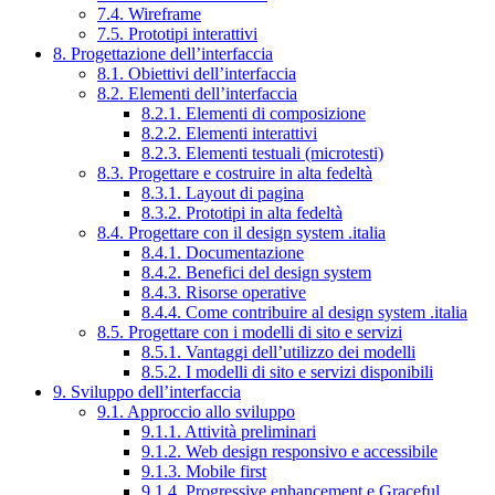
7.4. Wireframe
7.5. Prototipi interattivi
8. Progettazione dell’interfaccia
8.1. Obiettivi dell’interfaccia
8.2. Elementi dell’interfaccia
8.2.1. Elementi di composizione
8.2.2. Elementi interattivi
8.2.3. Elementi testuali (microtesti)
8.3. Progettare e costruire in alta fedeltà
8.3.1. Layout di pagina
8.3.2. Prototipi in alta fedeltà
8.4. Progettare con il design system .italia
8.4.1. Documentazione
8.4.2. Benefici del design system
8.4.3. Risorse operative
8.4.4. Come contribuire al design system .italia
8.5. Progettare con i modelli di sito e servizi
8.5.1. Vantaggi dell’utilizzo dei modelli
8.5.2. I modelli di sito e servizi disponibili
9. Sviluppo dell’interfaccia
9.1. Approccio allo sviluppo
9.1.1. Attività preliminari
9.1.2. Web design responsivo e accessibile
9.1.3. Mobile first
9.1.4. Progressive enhancement e Graceful