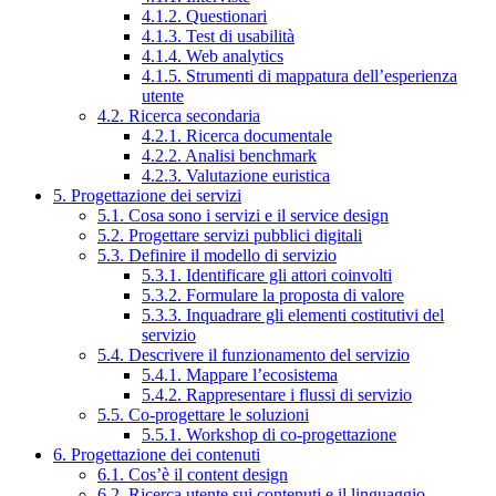
4.1.2. Questionari
4.1.3. Test di usabilità
4.1.4. Web analytics
4.1.5. Strumenti di mappatura dell’esperienza
utente
4.2. Ricerca secondaria
4.2.1. Ricerca documentale
4.2.2. Analisi benchmark
4.2.3. Valutazione euristica
5. Progettazione dei servizi
5.1. Cosa sono i servizi e il service design
5.2. Progettare servizi pubblici digitali
5.3. Definire il modello di servizio
5.3.1. Identificare gli attori coinvolti
5.3.2. Formulare la proposta di valore
5.3.3. Inquadrare gli elementi costitutivi del
servizio
5.4. Descrivere il funzionamento del servizio
5.4.1. Mappare l’ecosistema
5.4.2. Rappresentare i flussi di servizio
5.5. Co-progettare le soluzioni
5.5.1. Workshop di co-progettazione
6. Progettazione dei contenuti
6.1. Cos’è il content design
6.2. Ricerca utente sui contenuti e il linguaggio