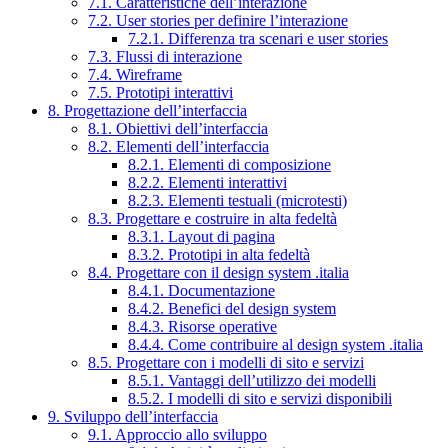
7.1. Caratteristiche dell’interazione
7.2. User stories per definire l’interazione
7.2.1. Differenza tra scenari e user stories
7.3. Flussi di interazione
7.4. Wireframe
7.5. Prototipi interattivi
8. Progettazione dell’interfaccia
8.1. Obiettivi dell’interfaccia
8.2. Elementi dell’interfaccia
8.2.1. Elementi di composizione
8.2.2. Elementi interattivi
8.2.3. Elementi testuali (microtesti)
8.3. Progettare e costruire in alta fedeltà
8.3.1. Layout di pagina
8.3.2. Prototipi in alta fedeltà
8.4. Progettare con il design system .italia
8.4.1. Documentazione
8.4.2. Benefici del design system
8.4.3. Risorse operative
8.4.4. Come contribuire al design system .italia
8.5. Progettare con i modelli di sito e servizi
8.5.1. Vantaggi dell’utilizzo dei modelli
8.5.2. I modelli di sito e servizi disponibili
9. Sviluppo dell’interfaccia
9.1. Approccio allo sviluppo