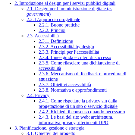
2. Introduzione al design per i servizi pubblici digitali
2.1. Design per l’amministrazione digitale (
e-
government
)
2.2. L’approccio progettuale
2.2.1. Buone pratiche
2.2.2. Principi
2.3. Accessibilità
2.3.1. Definizione
2.3.2. Accessibilità by design
2.3.3. Principi per l’accessibilità
2.3.4. Linee guida e criteri di successo
2.3.5. Come rilasciare una dichiarazione di
accessibilità
2.3.6. Meccanismo di feedback e procedura di
attuazione
2.3.7. Obiettivi accessibilità
2.3.8. Normativa e approfondimenti
2.4. Privacy
2.4.1. Come rispettare la privacy sin dalla
progettazione di un sito o servizio digitale
2.4.2. Richiedi il consenso quando necessario
2.4.3. Le basi del sito web: architettura,
informativa privacy, riferimenti DPO
3. Pianificazione, gestione e strategia
3.1. Obiettivi del progetto