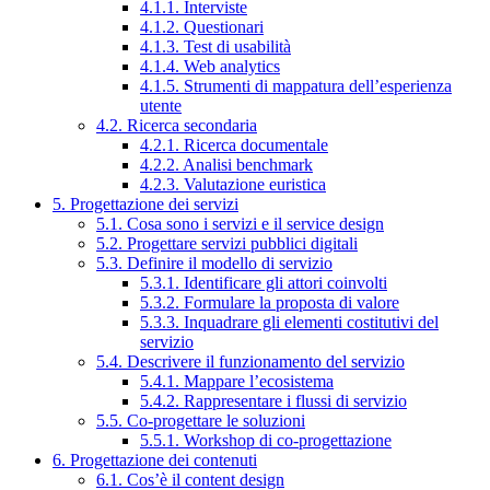
4.1.1. Interviste
4.1.2. Questionari
4.1.3. Test di usabilità
4.1.4. Web analytics
4.1.5. Strumenti di mappatura dell’esperienza
utente
4.2. Ricerca secondaria
4.2.1. Ricerca documentale
4.2.2. Analisi benchmark
4.2.3. Valutazione euristica
5. Progettazione dei servizi
5.1. Cosa sono i servizi e il service design
5.2. Progettare servizi pubblici digitali
5.3. Definire il modello di servizio
5.3.1. Identificare gli attori coinvolti
5.3.2. Formulare la proposta di valore
5.3.3. Inquadrare gli elementi costitutivi del
servizio
5.4. Descrivere il funzionamento del servizio
5.4.1. Mappare l’ecosistema
5.4.2. Rappresentare i flussi di servizio
5.5. Co-progettare le soluzioni
5.5.1. Workshop di co-progettazione
6. Progettazione dei contenuti
6.1. Cos’è il content design