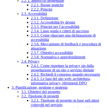
2.2. L’approccio progettuale
2.2.1. Buone pratiche
2.2.2. Principi
2.3. Accessibilità
2.3.1. Definizione
2.3.2. Accessibilità by design
2.3.3. Principi per l’accessibilità
2.3.4. Linee guida e criteri di successo
2.3.5. Come rilasciare una dichiarazione di
accessibilità
2.3.6. Meccanismo di feedback e procedura di
attuazione
2.3.7. Obiettivi accessibilità
2.3.8. Normativa e approfondimenti
2.4. Privacy
2.4.1. Come rispettare la privacy sin dalla
progettazione di un sito o servizio digitale
2.4.2. Richiedi il consenso quando necessario
2.4.3. Le basi del sito web: architettura,
informativa privacy, riferimenti DPO
3. Pianificazione, gestione e strategia
3.1. Obiettivi del progetto
3.2. Tipologie di progetti
3.2.1. Tipologie di progetto in base agli attori
coinvolti nel servizio