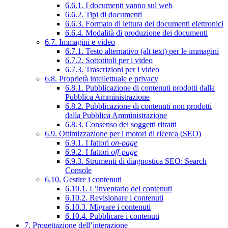
6.6.1. I documenti vanno sul web
6.6.2. Tipi di documenti
6.6.3. Formato di lettura dei documenti elettronici
6.6.4. Modalità di produzione dei documenti
6.7. Immagini e video
6.7.1. Testo alternativo (alt text) per le immagini
6.7.2. Sottotitoli per i video
6.7.3. Trascrizioni per i video
6.8. Proprietà intellettuale e privacy
6.8.1. Pubblicazione di contenuti prodotti dalla
Pubblica Amministrazione
6.8.2. Pubblicazione di contenuti non prodotti
dalla Pubblica Amministrazione
6.8.3. Consenso dei soggetti ritratti
6.9. Ottimizzazione per i motori di ricerca (SEO)
6.9.1. I fattori
on-page
6.9.2. I fattori
off-page
6.9.3. Strumenti di diagnostica SEO: Search
Console
6.10. Gestire i contenuti
6.10.1. L’inventario dei contenuti
6.10.2. Revisionare i contenuti
6.10.3. Migrare i contenuti
6.10.4. Pubblicare i contenuti
7. Progettazione dell’interazione