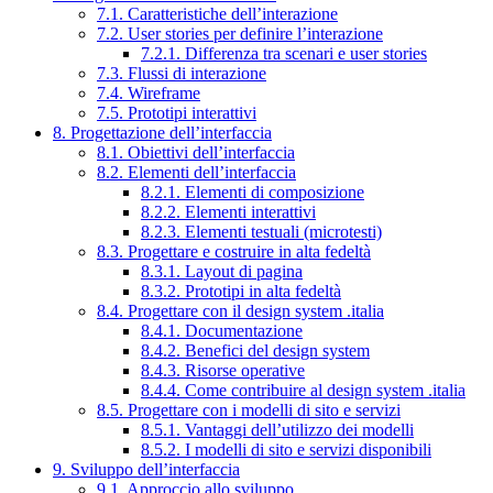
7.1. Caratteristiche dell’interazione
7.2. User stories per definire l’interazione
7.2.1. Differenza tra scenari e user stories
7.3. Flussi di interazione
7.4. Wireframe
7.5. Prototipi interattivi
8. Progettazione dell’interfaccia
8.1. Obiettivi dell’interfaccia
8.2. Elementi dell’interfaccia
8.2.1. Elementi di composizione
8.2.2. Elementi interattivi
8.2.3. Elementi testuali (microtesti)
8.3. Progettare e costruire in alta fedeltà
8.3.1. Layout di pagina
8.3.2. Prototipi in alta fedeltà
8.4. Progettare con il design system .italia
8.4.1. Documentazione
8.4.2. Benefici del design system
8.4.3. Risorse operative
8.4.4. Come contribuire al design system .italia
8.5. Progettare con i modelli di sito e servizi
8.5.1. Vantaggi dell’utilizzo dei modelli
8.5.2. I modelli di sito e servizi disponibili
9. Sviluppo dell’interfaccia
9.1. Approccio allo sviluppo