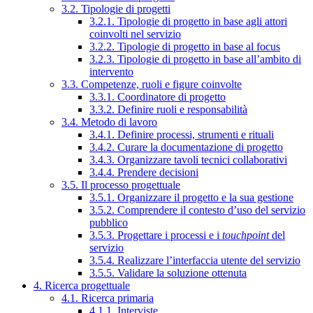
3.2. Tipologie di progetti
3.2.1. Tipologie di progetto in base agli attori
coinvolti nel servizio
3.2.2. Tipologie di progetto in base al focus
3.2.3. Tipologie di progetto in base all’ambito di
intervento
3.3. Competenze, ruoli e figure coinvolte
3.3.1. Coordinatore di progetto
3.3.2. Definire ruoli e responsabilità
3.4. Metodo di lavoro
3.4.1. Definire processi, strumenti e rituali
3.4.2. Curare la documentazione di progetto
3.4.3. Organizzare tavoli tecnici collaborativi
3.4.4. Prendere decisioni
3.5. Il processo progettuale
3.5.1. Organizzare il progetto e la sua gestione
3.5.2. Comprendere il contesto d’uso del servizio
pubblico
3.5.3. Progettare i processi e i
touchpoint
del
servizio
3.5.4. Realizzare l’interfaccia utente del servizio
3.5.5. Validare la soluzione ottenuta
4. Ricerca progettuale
4.1. Ricerca primaria
4.1.1. Interviste