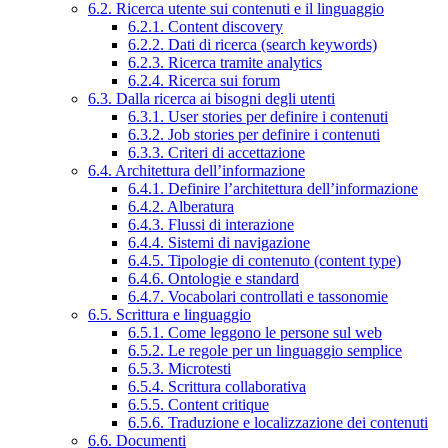
6.2. Ricerca utente sui contenuti e il linguaggio
6.2.1. Content discovery
6.2.2. Dati di ricerca (search keywords)
6.2.3. Ricerca tramite analytics
6.2.4. Ricerca sui forum
6.3. Dalla ricerca ai bisogni degli utenti
6.3.1. User stories per definire i contenuti
6.3.2. Job stories per definire i contenuti
6.3.3. Criteri di accettazione
6.4. Architettura dell’informazione
6.4.1. Definire l’architettura dell’informazione
6.4.2. Alberatura
6.4.3. Flussi di interazione
6.4.4. Sistemi di navigazione
6.4.5. Tipologie di contenuto (content type)
6.4.6. Ontologie e standard
6.4.7. Vocabolari controllati e tassonomie
6.5. Scrittura e linguaggio
6.5.1. Come leggono le persone sul web
6.5.2. Le regole per un linguaggio semplice
6.5.3. Microtesti
6.5.4. Scrittura collaborativa
6.5.5. Content critique
6.5.6. Traduzione e localizzazione dei contenuti
6.6. Documenti