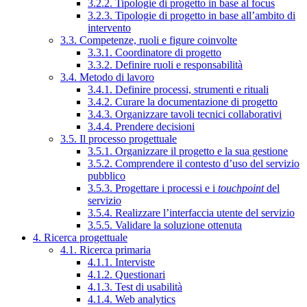
3.2.2. Tipologie di progetto in base al focus
3.2.3. Tipologie di progetto in base all’ambito di
intervento
3.3. Competenze, ruoli e figure coinvolte
3.3.1. Coordinatore di progetto
3.3.2. Definire ruoli e responsabilità
3.4. Metodo di lavoro
3.4.1. Definire processi, strumenti e rituali
3.4.2. Curare la documentazione di progetto
3.4.3. Organizzare tavoli tecnici collaborativi
3.4.4. Prendere decisioni
3.5. Il processo progettuale
3.5.1. Organizzare il progetto e la sua gestione
3.5.2. Comprendere il contesto d’uso del servizio
pubblico
3.5.3. Progettare i processi e i
touchpoint
del
servizio
3.5.4. Realizzare l’interfaccia utente del servizio
3.5.5. Validare la soluzione ottenuta
4. Ricerca progettuale
4.1. Ricerca primaria
4.1.1. Interviste
4.1.2. Questionari
4.1.3. Test di usabilità
4.1.4. Web analytics