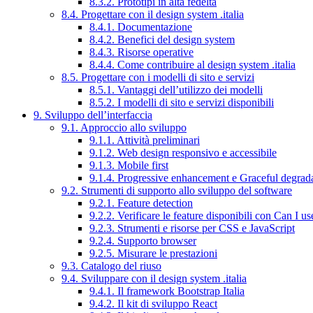
8.3.2. Prototipi in alta fedeltà
8.4. Progettare con il design system .italia
8.4.1. Documentazione
8.4.2. Benefici del design system
8.4.3. Risorse operative
8.4.4. Come contribuire al design system .italia
8.5. Progettare con i modelli di sito e servizi
8.5.1. Vantaggi dell’utilizzo dei modelli
8.5.2. I modelli di sito e servizi disponibili
9. Sviluppo dell’interfaccia
9.1. Approccio allo sviluppo
9.1.1. Attività preliminari
9.1.2. Web design responsivo e accessibile
9.1.3. Mobile first
9.1.4. Progressive enhancement e Graceful degrad
9.2. Strumenti di supporto allo sviluppo del software
9.2.1. Feature detection
9.2.2. Verificare le feature disponibili con Can I us
9.2.3. Strumenti e risorse per CSS e JavaScript
9.2.4. Supporto browser
9.2.5. Misurare le prestazioni
9.3. Catalogo del riuso
9.4. Sviluppare con il design system .italia
9.4.1. Il framework Bootstrap Italia
9.4.2. Il kit di sviluppo React