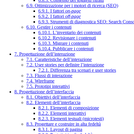
6.8.3. Consenso dei soggetti ritratti
6.9. Ottimizzazione per i motori di ricerca (SEO)
6.9.1. I fattori
on-page
6.9.2. I fattori
off-page
6.9.3. Strumenti di diagnostica SEO: Search Cons
6.10. Gestire i contenuti
6.10.1. L’inventario dei contenuti
6.10.2. Revisionare i contenuti
6.10.3. Migrare i contenuti
6.10.4. Pubblicare i contenuti
7. Progettazione dell’interazione
7.1. Caratteristiche dell’interazione
7.2. User stories per definire l’interazione
7.2.1. Differenza tra scenari e user stories
7.3. Flussi di interazione
7.4. Wireframe
7.5. Prototipi interattivi
8. Progettazione dell’interfaccia
8.1. Obiettivi dell’interfaccia
8.2. Elementi dell’interfaccia
8.2.1. Elementi di composizione
8.2.2. Elementi interattivi
8.2.3. Elementi testuali (microtesti)
8.3. Progettare e costruire in alta fedeltà
8.3.1. Layout di pagina