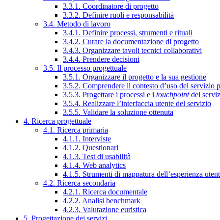
3.3.1. Coordinatore di progetto
3.3.2. Definire ruoli e responsabilità
3.4. Metodo di lavoro
3.4.1. Definire processi, strumenti e rituali
3.4.2. Curare la documentazione di progetto
3.4.3. Organizzare tavoli tecnici collaborativi
3.4.4. Prendere decisioni
3.5. Il processo progettuale
3.5.1. Organizzare il progetto e la sua gestione
3.5.2. Comprendere il contesto d’uso del servizio 
3.5.3. Progettare i processi e i
touchpoint
del servi
3.5.4. Realizzare l’interfaccia utente del servizio
3.5.5. Validare la soluzione ottenuta
4. Ricerca progettuale
4.1. Ricerca primaria
4.1.1. Interviste
4.1.2. Questionari
4.1.3. Test di usabilità
4.1.4. Web analytics
4.1.5. Strumenti di mappatura dell’esperienza uten
4.2. Ricerca secondaria
4.2.1. Ricerca documentale
4.2.2. Analisi benchmark
4.2.3. Valutazione euristica
5. Progettazione dei servizi