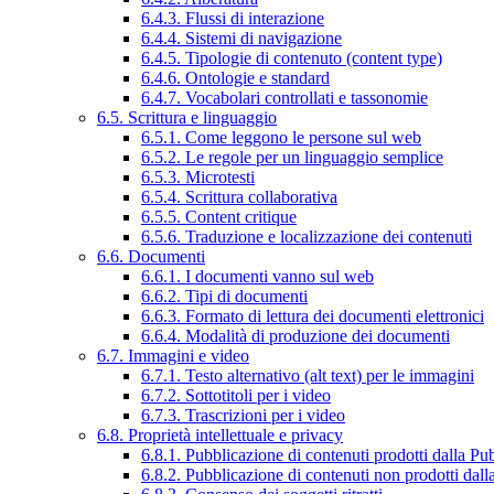
6.4.3. Flussi di interazione
6.4.4. Sistemi di navigazione
6.4.5. Tipologie di contenuto (content type)
6.4.6. Ontologie e standard
6.4.7. Vocabolari controllati e tassonomie
6.5. Scrittura e linguaggio
6.5.1. Come leggono le persone sul web
6.5.2. Le regole per un linguaggio semplice
6.5.3. Microtesti
6.5.4. Scrittura collaborativa
6.5.5. Content critique
6.5.6. Traduzione e localizzazione dei contenuti
6.6. Documenti
6.6.1. I documenti vanno sul web
6.6.2. Tipi di documenti
6.6.3. Formato di lettura dei documenti elettronici
6.6.4. Modalità di produzione dei documenti
6.7. Immagini e video
6.7.1. Testo alternativo (alt text) per le immagini
6.7.2. Sottotitoli per i video
6.7.3. Trascrizioni per i video
6.8. Proprietà intellettuale e privacy
6.8.1. Pubblicazione di contenuti prodotti dalla P
6.8.2. Pubblicazione di contenuti non prodotti dal