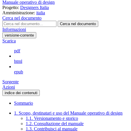
Manuale operativo di design
Progetto:
Designers Italia
Amministrazione:
italia
Cerca nel documento
Cerca nel documento
Informazioni
versione-corrente
Scarica
pdf
html
epub
Sorgente
Azioni
indice dei contenuti
Sommario
1. Scopo, destinatari e uso del Manuale operativo di design
1.1. Versionamento e storico
1.2. Consultazione del manuale
1.3. Contribuisci al manuale