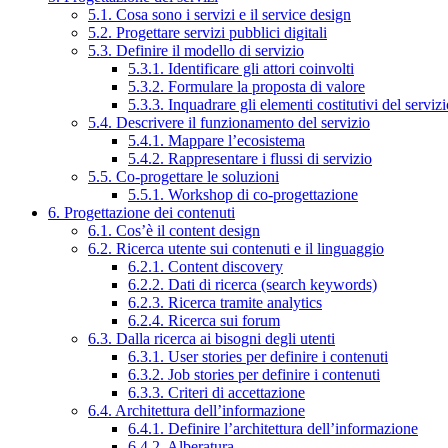
5.1. Cosa sono i servizi e il service design
5.2. Progettare servizi pubblici digitali
5.3. Definire il modello di servizio
5.3.1. Identificare gli attori coinvolti
5.3.2. Formulare la proposta di valore
5.3.3. Inquadrare gli elementi costitutivi del serviz
5.4. Descrivere il funzionamento del servizio
5.4.1. Mappare l’ecosistema
5.4.2. Rappresentare i flussi di servizio
5.5. Co-progettare le soluzioni
5.5.1. Workshop di co-progettazione
6. Progettazione dei contenuti
6.1. Cos’è il content design
6.2. Ricerca utente sui contenuti e il linguaggio
6.2.1. Content discovery
6.2.2. Dati di ricerca (search keywords)
6.2.3. Ricerca tramite analytics
6.2.4. Ricerca sui forum
6.3. Dalla ricerca ai bisogni degli utenti
6.3.1. User stories per definire i contenuti
6.3.2. Job stories per definire i contenuti
6.3.3. Criteri di accettazione
6.4. Architettura dell’informazione
6.4.1. Definire l’architettura dell’informazione
6.4.2. Alberatura