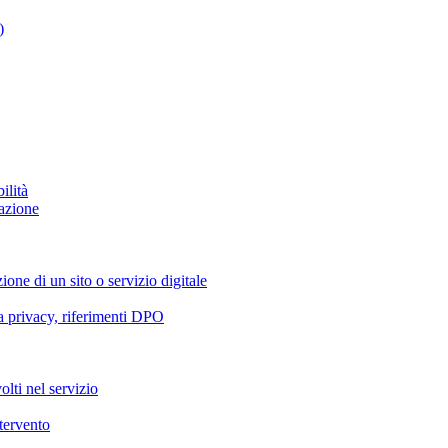
)
ilità
azione
ione di un sito o servizio digitale
va privacy, riferimenti DPO
olti nel servizio
ntervento