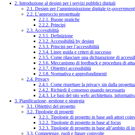
2. Introduzione al design per i servizi pubblici digitali
2.1. Design per l’amministrazione digitale (
e-government
2.2. L’approccio progettuale
2.2.1. Buone pratiche
2.2.2. Principi
2.3. Accessibilità
2.3.1. Definizione
2.3.2. Accessibilità by design
2.3.3. Principi per l’accessibilità
2.3.4. Linee guida e criteri di successo
2.3.5. Come rilasciare una dichiarazione di accessib
2.3.6. Meccanismo di feedback e procedura di attu
2.3.7. Obiettivi accessibilità
2.3.8. Normativa e approfondimenti
2.4. Privacy
2.4.1. Come rispettare la privacy sin dalla progettaz
2.4.2. Richiedi il consenso quando necessario
2.4.3. Le basi del sito web: architettura, informati
3. Pianificazione, gestione e strategia
3.1. Obiettivi del progetto
3.2. Tipologie di progetti
3.2.1. Tipologie di progetto in base agli attori coinv
3.2.2. Tipologie di progetto in base al focus
3.2.3. Tipologie di progetto in base all’ambito di i
3.3. Competenze, ruoli e figure coinvolte