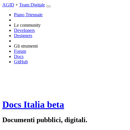
AGID
+
Team Digitale
Piano Triennale
Le community
Developers
Designers
Gli strumenti
Forum
Docs
GitHub
Docs Italia
beta
Documenti pubblici, digitali.