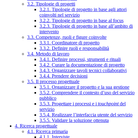
3.2. Tipologie di progetti
3.2.1. Tipologie di progetto in base agli attori
coinvolti nel servizio
3.2.2. Tipologie di progetto in base al focus
3.2.3. Tipologie di progetto in base all’ambito di
intervento
3.3. Competenze, ruoli e figure coinvolte
3.3.1. Coordinatore di progetto
3.3.2. Definire ruoli e responsabilità
3.4. Metodo di lavoro
3.4.1. Definire processi, strumenti e rituali
3.4.2. Curare la documentazione di progetto
3.4.3. Organizzare tavoli tecnici collaborativi
3.4.4. Prendere decisioni
3.5. Il processo progettuale
3.5.1. Organizzare il progetto e la sua gestione
3.5.2. Comprendere il contesto d’uso del servizio
pubblico
3.5.3. Progettare i processi e i
touchpoint
del
servizio
3.5.4. Realizzare l’interfaccia utente del servizio
3.5.5. Validare la soluzione ottenuta
4. Ricerca progettuale
4.1. Ricerca primaria
4.1.1. Interviste