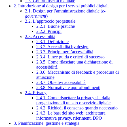
1.3. Contribuisci al manuale
2. Introduzione al design per i servizi pubblici digitali
2.1. Design per l’amministrazione digitale (
e-
government
)
2.2. L’approccio progettuale
2.2.1. Buone pratiche
2.2.2. Principi
2.3. Accessibilità
2.3.1. Definizione
2.3.2. Accessibilità by design
2.3.3. Principi per l’accessibilità
2.3.4. Linee guida e criteri di successo
2.3.5. Come rilasciare una dichiarazione di
accessibilità
2.3.6. Meccanismo di feedback e procedura di
attuazione
2.3.7. Obiettivi accessibilità
2.3.8. Normativa e approfondimenti
2.4. Privacy
2.4.1. Come rispettare la privacy sin dalla
progettazione di un sito o servizio digitale
2.4.2. Richiedi il consenso quando necessario
2.4.3. Le basi del sito web: architettura,
informativa privacy, riferimenti DPO
3. Pianificazione, gestione e strategia