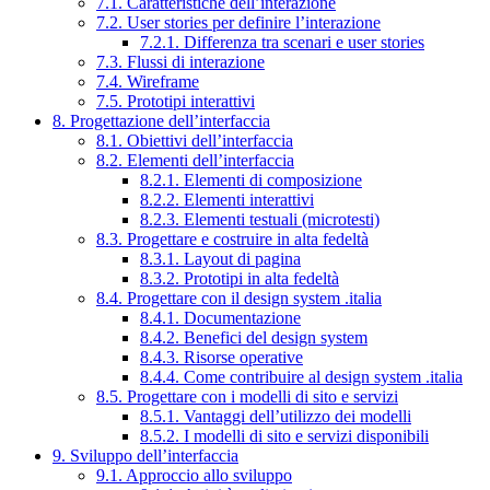
7.1. Caratteristiche dell’interazione
7.2. User stories per definire l’interazione
7.2.1. Differenza tra scenari e user stories
7.3. Flussi di interazione
7.4. Wireframe
7.5. Prototipi interattivi
8. Progettazione dell’interfaccia
8.1. Obiettivi dell’interfaccia
8.2. Elementi dell’interfaccia
8.2.1. Elementi di composizione
8.2.2. Elementi interattivi
8.2.3. Elementi testuali (microtesti)
8.3. Progettare e costruire in alta fedeltà
8.3.1. Layout di pagina
8.3.2. Prototipi in alta fedeltà
8.4. Progettare con il design system .italia
8.4.1. Documentazione
8.4.2. Benefici del design system
8.4.3. Risorse operative
8.4.4. Come contribuire al design system .italia
8.5. Progettare con i modelli di sito e servizi
8.5.1. Vantaggi dell’utilizzo dei modelli
8.5.2. I modelli di sito e servizi disponibili
9. Sviluppo dell’interfaccia
9.1. Approccio allo sviluppo