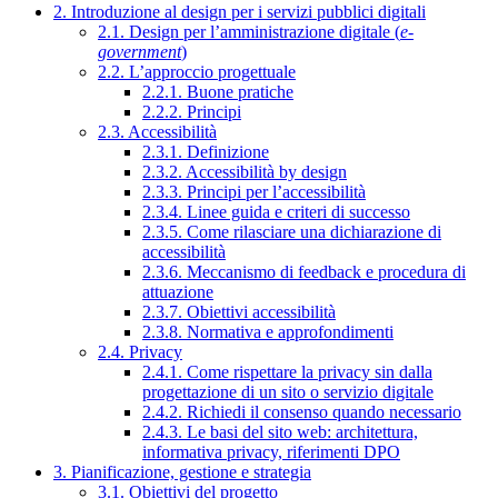
2. Introduzione al design per i servizi pubblici digitali
2.1. Design per l’amministrazione digitale (
e-
government
)
2.2. L’approccio progettuale
2.2.1. Buone pratiche
2.2.2. Principi
2.3. Accessibilità
2.3.1. Definizione
2.3.2. Accessibilità by design
2.3.3. Principi per l’accessibilità
2.3.4. Linee guida e criteri di successo
2.3.5. Come rilasciare una dichiarazione di
accessibilità
2.3.6. Meccanismo di feedback e procedura di
attuazione
2.3.7. Obiettivi accessibilità
2.3.8. Normativa e approfondimenti
2.4. Privacy
2.4.1. Come rispettare la privacy sin dalla
progettazione di un sito o servizio digitale
2.4.2. Richiedi il consenso quando necessario
2.4.3. Le basi del sito web: architettura,
informativa privacy, riferimenti DPO
3. Pianificazione, gestione e strategia
3.1. Obiettivi del progetto