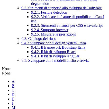
degradation
9.2. Strumenti di supporto allo sviluppo del software
9.2.1. Feature detection
9.2.2. Verificare le feature disponibili con Can I
use
9.2.3. Strumenti e risorse per CSS e JavaScript
9.2.4. Supporto browser
9.2.5. Misurare le prestazioni
9.3. Catalogo del riuso
9.4. Sviluppare con il design system .italia
9.4.1. Il framework Bootstrap Italia
9.4.2. Il kit di sviluppo React
9.4.3. Il kit di sviluppo Angular
9.5. Sviluppare con i modelli di sito e servizi
None
None
A
B
C
D
E
I
M