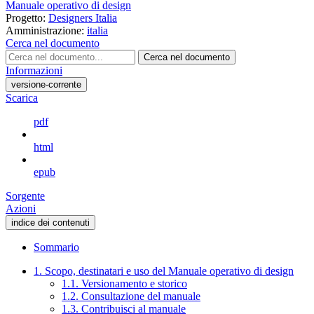
Manuale operativo di design
Progetto:
Designers Italia
Amministrazione:
italia
Cerca nel documento
Cerca nel documento
Informazioni
versione-corrente
Scarica
pdf
html
epub
Sorgente
Azioni
indice dei contenuti
Sommario
1. Scopo, destinatari e uso del Manuale operativo di design
1.1. Versionamento e storico
1.2. Consultazione del manuale
1.3. Contribuisci al manuale