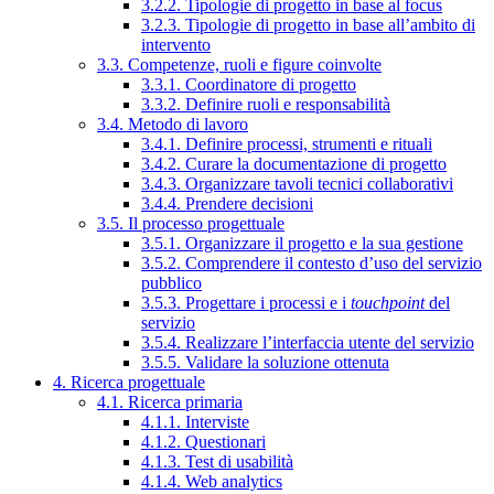
3.2.2. Tipologie di progetto in base al focus
3.2.3. Tipologie di progetto in base all’ambito di
intervento
3.3. Competenze, ruoli e figure coinvolte
3.3.1. Coordinatore di progetto
3.3.2. Definire ruoli e responsabilità
3.4. Metodo di lavoro
3.4.1. Definire processi, strumenti e rituali
3.4.2. Curare la documentazione di progetto
3.4.3. Organizzare tavoli tecnici collaborativi
3.4.4. Prendere decisioni
3.5. Il processo progettuale
3.5.1. Organizzare il progetto e la sua gestione
3.5.2. Comprendere il contesto d’uso del servizio
pubblico
3.5.3. Progettare i processi e i
touchpoint
del
servizio
3.5.4. Realizzare l’interfaccia utente del servizio
3.5.5. Validare la soluzione ottenuta
4. Ricerca progettuale
4.1. Ricerca primaria
4.1.1. Interviste
4.1.2. Questionari
4.1.3. Test di usabilità
4.1.4. Web analytics