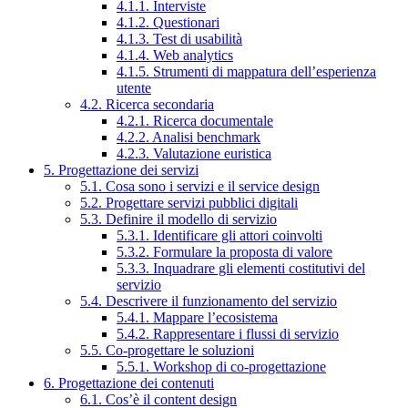
4.1.1. Interviste
4.1.2. Questionari
4.1.3. Test di usabilità
4.1.4. Web analytics
4.1.5. Strumenti di mappatura dell’esperienza
utente
4.2. Ricerca secondaria
4.2.1. Ricerca documentale
4.2.2. Analisi benchmark
4.2.3. Valutazione euristica
5. Progettazione dei servizi
5.1. Cosa sono i servizi e il service design
5.2. Progettare servizi pubblici digitali
5.3. Definire il modello di servizio
5.3.1. Identificare gli attori coinvolti
5.3.2. Formulare la proposta di valore
5.3.3. Inquadrare gli elementi costitutivi del
servizio
5.4. Descrivere il funzionamento del servizio
5.4.1. Mappare l’ecosistema
5.4.2. Rappresentare i flussi di servizio
5.5. Co-progettare le soluzioni
5.5.1. Workshop di co-progettazione
6. Progettazione dei contenuti
6.1. Cos’è il content design