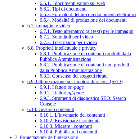
6.6.1. I documenti vanno sul web
6.6.2. Tipi di documenti
6.6.3. Formato di lettura dei documenti elettronici
6.6.4. Modalità di produzione dei documenti
6.7. Immagini e video
6.7.1. Testo alternativo (alt text) per le immagini
6.7.2. Sottotitoli per i video
6.7.3. Trascrizioni per i video
6.8. Proprietà intellettuale e privacy
6.8.1. Pubblicazione di contenuti prodotti dalla
Pubblica Amministrazione
6.8.2. Pubblicazione di contenuti non prodotti
dalla Pubblica Amministrazione
6.8.3. Consenso dei soggetti ritratti
6.9. Ottimizzazione per i motori di ricerca (SEO)
6.9.1. I fattori
on-page
6.9.2. I fattori
off-page
6.9.3. Strumenti di diagnostica SEO: Search
Console
6.10. Gestire i contenuti
6.10.1. L’inventario dei contenuti
6.10.2. Revisionare i contenuti
6.10.3. Migrare i contenuti
6.10.4. Pubblicare i contenuti
7. Progettazione dell’interazione