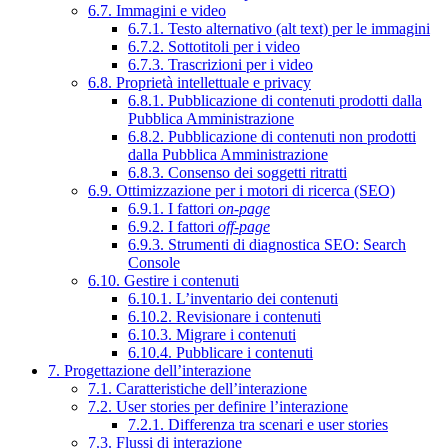
6.7. Immagini e video
6.7.1. Testo alternativo (alt text) per le immagini
6.7.2. Sottotitoli per i video
6.7.3. Trascrizioni per i video
6.8. Proprietà intellettuale e privacy
6.8.1. Pubblicazione di contenuti prodotti dalla
Pubblica Amministrazione
6.8.2. Pubblicazione di contenuti non prodotti
dalla Pubblica Amministrazione
6.8.3. Consenso dei soggetti ritratti
6.9. Ottimizzazione per i motori di ricerca (SEO)
6.9.1. I fattori
on-page
6.9.2. I fattori
off-page
6.9.3. Strumenti di diagnostica SEO: Search
Console
6.10. Gestire i contenuti
6.10.1. L’inventario dei contenuti
6.10.2. Revisionare i contenuti
6.10.3. Migrare i contenuti
6.10.4. Pubblicare i contenuti
7. Progettazione dell’interazione
7.1. Caratteristiche dell’interazione
7.2. User stories per definire l’interazione
7.2.1. Differenza tra scenari e user stories
7.3. Flussi di interazione