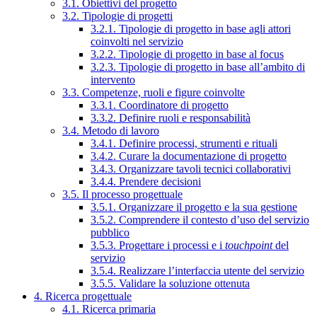
3.1. Obiettivi del progetto
3.2. Tipologie di progetti
3.2.1. Tipologie di progetto in base agli attori
coinvolti nel servizio
3.2.2. Tipologie di progetto in base al focus
3.2.3. Tipologie di progetto in base all’ambito di
intervento
3.3. Competenze, ruoli e figure coinvolte
3.3.1. Coordinatore di progetto
3.3.2. Definire ruoli e responsabilità
3.4. Metodo di lavoro
3.4.1. Definire processi, strumenti e rituali
3.4.2. Curare la documentazione di progetto
3.4.3. Organizzare tavoli tecnici collaborativi
3.4.4. Prendere decisioni
3.5. Il processo progettuale
3.5.1. Organizzare il progetto e la sua gestione
3.5.2. Comprendere il contesto d’uso del servizio
pubblico
3.5.3. Progettare i processi e i
touchpoint
del
servizio
3.5.4. Realizzare l’interfaccia utente del servizio
3.5.5. Validare la soluzione ottenuta
4. Ricerca progettuale
4.1. Ricerca primaria