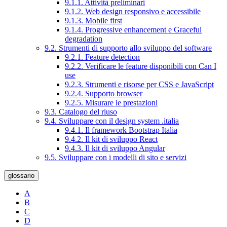
9.1.1. Attività preliminari
9.1.2. Web design responsivo e accessibile
9.1.3. Mobile first
9.1.4. Progressive enhancement e Graceful
degradation
9.2. Strumenti di supporto allo sviluppo del software
9.2.1. Feature detection
9.2.2. Verificare le feature disponibili con Can I
use
9.2.3. Strumenti e risorse per CSS e JavaScript
9.2.4. Supporto browser
9.2.5. Misurare le prestazioni
9.3. Catalogo del riuso
9.4. Sviluppare con il design system .italia
9.4.1. Il framework Bootstrap Italia
9.4.2. Il kit di sviluppo React
9.4.3. Il kit di sviluppo Angular
9.5. Sviluppare con i modelli di sito e servizi
glossario
A
B
C
D