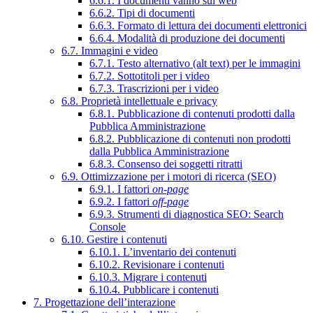
6.6.1. I documenti vanno sul web
6.6.2. Tipi di documenti
6.6.3. Formato di lettura dei documenti elettronici
6.6.4. Modalità di produzione dei documenti
6.7. Immagini e video
6.7.1. Testo alternativo (alt text) per le immagini
6.7.2. Sottotitoli per i video
6.7.3. Trascrizioni per i video
6.8. Proprietà intellettuale e privacy
6.8.1. Pubblicazione di contenuti prodotti dalla
Pubblica Amministrazione
6.8.2. Pubblicazione di contenuti non prodotti
dalla Pubblica Amministrazione
6.8.3. Consenso dei soggetti ritratti
6.9. Ottimizzazione per i motori di ricerca (SEO)
6.9.1. I fattori
on-page
6.9.2. I fattori
off-page
6.9.3. Strumenti di diagnostica SEO: Search
Console
6.10. Gestire i contenuti
6.10.1. L’inventario dei contenuti
6.10.2. Revisionare i contenuti
6.10.3. Migrare i contenuti
6.10.4. Pubblicare i contenuti
7. Progettazione dell’interazione