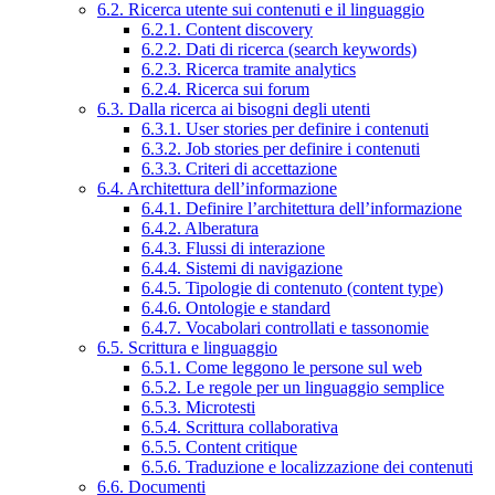
6.2. Ricerca utente sui contenuti e il linguaggio
6.2.1. Content discovery
6.2.2. Dati di ricerca (search keywords)
6.2.3. Ricerca tramite analytics
6.2.4. Ricerca sui forum
6.3. Dalla ricerca ai bisogni degli utenti
6.3.1. User stories per definire i contenuti
6.3.2. Job stories per definire i contenuti
6.3.3. Criteri di accettazione
6.4. Architettura dell’informazione
6.4.1. Definire l’architettura dell’informazione
6.4.2. Alberatura
6.4.3. Flussi di interazione
6.4.4. Sistemi di navigazione
6.4.5. Tipologie di contenuto (content type)
6.4.6. Ontologie e standard
6.4.7. Vocabolari controllati e tassonomie
6.5. Scrittura e linguaggio
6.5.1. Come leggono le persone sul web
6.5.2. Le regole per un linguaggio semplice
6.5.3. Microtesti
6.5.4. Scrittura collaborativa
6.5.5. Content critique
6.5.6. Traduzione e localizzazione dei contenuti
6.6. Documenti