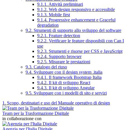
9.1.1. Attività preliminari
9.1.2. Web design responsivo e accessibile
9.1.3. Mobile first
9.1.4. Progressive enhancement e Graceful
degradation
9.2. Strumenti di supporto allo sviluppo del software
9.2.1. Feature detection
9.2.2. Verificare le feature disponibili con Can I
use
9.2.3. Strumenti e risorse per CSS e JavaScript
9.2.4. Supporto browser
9.2.5. Misurare le prestazioni
9.3. Catalogo del riuso
9.4. Sviluppare con il design system .italia
9.4.1. Il framework Bootstrap Italia
9.4.2. Il kit di sviluppo React
9.4.3. Il kit di sviluppo Angular
9.5. Sviluppare con i modelli di sito e servizi
1. Scopo, destinatari e uso del Manuale operativo di design
Team per la Trasformazione Digitale
in collaborazione con
Agenzia per l'Italia Digitale