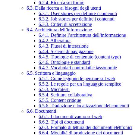
6.2.4. Ricerca sui forum
6.3. Dalla ricerca ai bisogni degli utenti
6.3.1. User stories per definire i contenuti
6.3.2. Job stories per definire i contenuti
6.3.3. Criteri di accettazione
6.4. Architettura dell’informazione
6.4.1. Definire l’architettura dell’informazione
6.4.2. Alberatura
6.4.3. Flussi di interazione
6.4.4. Sistemi di navigazione
6.4.5. Tipologie di contenuto (content type)
6.4.6. Ontologie e standard
6.4.7. Vocabolari controllati e tassonomie
6.5. Scrittura e linguaggio
6.5.1. Come leggono le persone sul web
6.5.2. Le regole per un linguaggio semplice
6.5.3. Microtesti
6.5.4. Scrittura collaborativa
6.5.5. Content critique
6.5.6. Traduzione e localizzazione dei contenuti
6.6. Documenti
6.6.1. I documenti vanno sul web
6.6.2. Tipi di documenti
6.6.3. Formato di lettura dei documenti elettronici
6.6.4. Modalità di produzione dei documenti