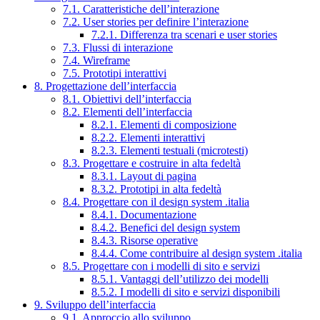
7.1. Caratteristiche dell’interazione
7.2. User stories per definire l’interazione
7.2.1. Differenza tra scenari e user stories
7.3. Flussi di interazione
7.4. Wireframe
7.5. Prototipi interattivi
8. Progettazione dell’interfaccia
8.1. Obiettivi dell’interfaccia
8.2. Elementi dell’interfaccia
8.2.1. Elementi di composizione
8.2.2. Elementi interattivi
8.2.3. Elementi testuali (microtesti)
8.3. Progettare e costruire in alta fedeltà
8.3.1. Layout di pagina
8.3.2. Prototipi in alta fedeltà
8.4. Progettare con il design system .italia
8.4.1. Documentazione
8.4.2. Benefici del design system
8.4.3. Risorse operative
8.4.4. Come contribuire al design system .italia
8.5. Progettare con i modelli di sito e servizi
8.5.1. Vantaggi dell’utilizzo dei modelli
8.5.2. I modelli di sito e servizi disponibili
9. Sviluppo dell’interfaccia
9.1. Approccio allo sviluppo