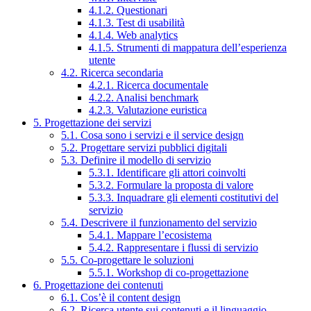
4.1.2. Questionari
4.1.3. Test di usabilità
4.1.4. Web analytics
4.1.5. Strumenti di mappatura dell’esperienza
utente
4.2. Ricerca secondaria
4.2.1. Ricerca documentale
4.2.2. Analisi benchmark
4.2.3. Valutazione euristica
5. Progettazione dei servizi
5.1. Cosa sono i servizi e il service design
5.2. Progettare servizi pubblici digitali
5.3. Definire il modello di servizio
5.3.1. Identificare gli attori coinvolti
5.3.2. Formulare la proposta di valore
5.3.3. Inquadrare gli elementi costitutivi del
servizio
5.4. Descrivere il funzionamento del servizio
5.4.1. Mappare l’ecosistema
5.4.2. Rappresentare i flussi di servizio
5.5. Co-progettare le soluzioni
5.5.1. Workshop di co-progettazione
6. Progettazione dei contenuti
6.1. Cos’è il content design
6.2. Ricerca utente sui contenuti e il linguaggio