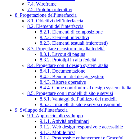
7.4. Wireframe
7.5. Prototipi interattivi
8. Progettazione dell’interfaccia
8.1. Obiettivi dell’interfaccia
8.2. Elementi dell’interfaccia
8.2.1. Elementi di composizione
8.2.2. Elementi interattivi
8.2.3. Elementi testuali (microtesti)
8.3. Progettare e costruire in alta fedeltà
8.3.1. Layout di pagina
8.3.2. Prototipi in alta fedeltà
8.4. Progettare con il design system .italia
8.4.1. Documentazione
8.4.2. Benefici del design system
8.4.3. Risorse operative
8.4.4. Come contribuire al design system .italia
8.5. Progettare con i modelli di sito e servizi
8.5.1. Vantaggi dell’utilizzo dei modelli
8.5.2. I modelli di sito e servizi disponibili
9. Sviluppo dell’interfaccia
9.1. Approccio allo sviluppo
9.1.1. Attività preliminari
9.1.2. Web design responsivo e accessibile
9.1.3. Mobile first
9.1.4. Progressive enhancement e Graceful