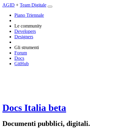
AGID
+
Team Digitale
Piano Triennale
Le community
Developers
Designers
Gli strumenti
Forum
Docs
GitHub
Docs Italia
beta
Documenti pubblici, digitali.