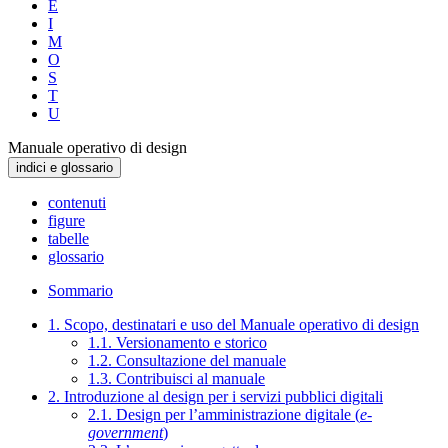
E
I
M
O
S
T
U
Manuale operativo di design
indici e glossario
contenuti
figure
tabelle
glossario
Sommario
1. Scopo, destinatari e uso del Manuale operativo di design
1.1. Versionamento e storico
1.2. Consultazione del manuale
1.3. Contribuisci al manuale
2. Introduzione al design per i servizi pubblici digitali
2.1. Design per l’amministrazione digitale (
e-
government
)