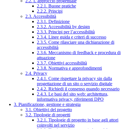
2.2. L’approccio progettuale
2.2.1. Buone pratiche
2.2.2. Principi
2.3. Accessibilità
2.3.1. Definizione
2.3.2. Accessibilità by design
2.3.3. Principi per l’accessibilità
2.3.4. Linee guida e criteri di successo
2.3.5. Come rilasciare una dichiarazione di
accessibilità
2.3.6. Meccanismo di feedback e procedura di
attuazione
2.3.7. Obiettivi accessibilità
2.3.8. Normativa e approfondimenti
2.4. Privacy
2.4.1. Come rispettare la privacy sin dalla
progettazione di un sito o servizio digitale
2.4.2. Richiedi il consenso quando necessario
2.4.3. Le basi del sito web: architettura,
informativa privacy, riferimenti DPO
3. Pianificazione, gestione e strategia
3.1. Obiettivi del progetto
3.2. Tipologie di progetti
3.2.1. Tipologie di progetto in base agli attori
coinvolti nel servizio