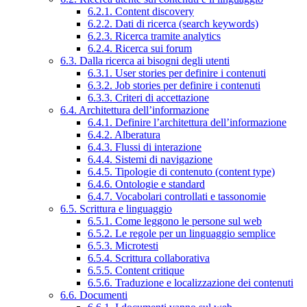
6.2.1. Content discovery
6.2.2. Dati di ricerca (search keywords)
6.2.3. Ricerca tramite analytics
6.2.4. Ricerca sui forum
6.3. Dalla ricerca ai bisogni degli utenti
6.3.1. User stories per definire i contenuti
6.3.2. Job stories per definire i contenuti
6.3.3. Criteri di accettazione
6.4. Architettura dell’informazione
6.4.1. Definire l’architettura dell’informazione
6.4.2. Alberatura
6.4.3. Flussi di interazione
6.4.4. Sistemi di navigazione
6.4.5. Tipologie di contenuto (content type)
6.4.6. Ontologie e standard
6.4.7. Vocabolari controllati e tassonomie
6.5. Scrittura e linguaggio
6.5.1. Come leggono le persone sul web
6.5.2. Le regole per un linguaggio semplice
6.5.3. Microtesti
6.5.4. Scrittura collaborativa
6.5.5. Content critique
6.5.6. Traduzione e localizzazione dei contenuti
6.6. Documenti