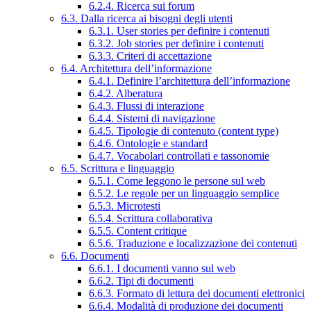
6.2.4. Ricerca sui forum
6.3. Dalla ricerca ai bisogni degli utenti
6.3.1. User stories per definire i contenuti
6.3.2. Job stories per definire i contenuti
6.3.3. Criteri di accettazione
6.4. Architettura dell’informazione
6.4.1. Definire l’architettura dell’informazione
6.4.2. Alberatura
6.4.3. Flussi di interazione
6.4.4. Sistemi di navigazione
6.4.5. Tipologie di contenuto (content type)
6.4.6. Ontologie e standard
6.4.7. Vocabolari controllati e tassonomie
6.5. Scrittura e linguaggio
6.5.1. Come leggono le persone sul web
6.5.2. Le regole per un linguaggio semplice
6.5.3. Microtesti
6.5.4. Scrittura collaborativa
6.5.5. Content critique
6.5.6. Traduzione e localizzazione dei contenuti
6.6. Documenti
6.6.1. I documenti vanno sul web
6.6.2. Tipi di documenti
6.6.3. Formato di lettura dei documenti elettronici
6.6.4. Modalità di produzione dei documenti