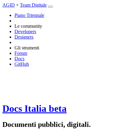
AGID
+
Team Digitale
Piano Triennale
Le community
Developers
Designers
Gli strumenti
Forum
Docs
GitHub
Docs Italia
beta
Documenti pubblici, digitali.