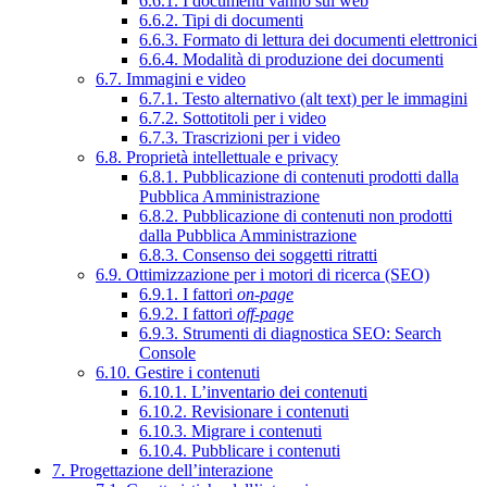
6.6.1. I documenti vanno sul web
6.6.2. Tipi di documenti
6.6.3. Formato di lettura dei documenti elettronici
6.6.4. Modalità di produzione dei documenti
6.7. Immagini e video
6.7.1. Testo alternativo (alt text) per le immagini
6.7.2. Sottotitoli per i video
6.7.3. Trascrizioni per i video
6.8. Proprietà intellettuale e privacy
6.8.1. Pubblicazione di contenuti prodotti dalla
Pubblica Amministrazione
6.8.2. Pubblicazione di contenuti non prodotti
dalla Pubblica Amministrazione
6.8.3. Consenso dei soggetti ritratti
6.9. Ottimizzazione per i motori di ricerca (SEO)
6.9.1. I fattori
on-page
6.9.2. I fattori
off-page
6.9.3. Strumenti di diagnostica SEO: Search
Console
6.10. Gestire i contenuti
6.10.1. L’inventario dei contenuti
6.10.2. Revisionare i contenuti
6.10.3. Migrare i contenuti
6.10.4. Pubblicare i contenuti
7. Progettazione dell’interazione