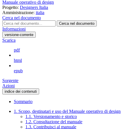
Manuale operativo di design
Progetto:
Designers Italia
Amministrazione:
italia
Cerca nel documento
Cerca nel documento
Informazioni
versione-corrente
Scarica
pdf
html
epub
Sorgente
Azioni
indice dei contenuti
Sommario
1. Scopo, destinatari e uso del Manuale operativo di design
1.1. Versionamento e storico
1.2. Consultazione del manuale
1.3. Contribuisci al manuale