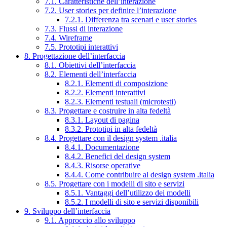
7.1. Caratteristiche dell’interazione
7.2. User stories per definire l’interazione
7.2.1. Differenza tra scenari e user stories
7.3. Flussi di interazione
7.4. Wireframe
7.5. Prototipi interattivi
8. Progettazione dell’interfaccia
8.1. Obiettivi dell’interfaccia
8.2. Elementi dell’interfaccia
8.2.1. Elementi di composizione
8.2.2. Elementi interattivi
8.2.3. Elementi testuali (microtesti)
8.3. Progettare e costruire in alta fedeltà
8.3.1. Layout di pagina
8.3.2. Prototipi in alta fedeltà
8.4. Progettare con il design system .italia
8.4.1. Documentazione
8.4.2. Benefici del design system
8.4.3. Risorse operative
8.4.4. Come contribuire al design system .italia
8.5. Progettare con i modelli di sito e servizi
8.5.1. Vantaggi dell’utilizzo dei modelli
8.5.2. I modelli di sito e servizi disponibili
9. Sviluppo dell’interfaccia
9.1. Approccio allo sviluppo