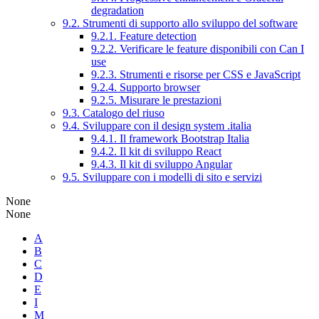
degradation
9.2. Strumenti di supporto allo sviluppo del software
9.2.1. Feature detection
9.2.2. Verificare le feature disponibili con Can I
use
9.2.3. Strumenti e risorse per CSS e JavaScript
9.2.4. Supporto browser
9.2.5. Misurare le prestazioni
9.3. Catalogo del riuso
9.4. Sviluppare con il design system .italia
9.4.1. Il framework Bootstrap Italia
9.4.2. Il kit di sviluppo React
9.4.3. Il kit di sviluppo Angular
9.5. Sviluppare con i modelli di sito e servizi
None
None
A
B
C
D
E
I
M