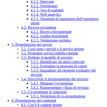
4.1.1. Interviste
4.1.2. Questionari
4.1.3. Test di usabilità
4.1.4. Web analytics
4.1.5. Strumenti di mappatura dell’esperienza
utente
4.2. Ricerca secondaria
4.2.1. Ricerca documentale
4.2.2. Analisi benchmark
4.2.3. Valutazione euristica
5. Progettazione dei servizi
5.1. Cosa sono i servizi e il service design
5.2. Progettare servizi pubblici digitali
5.3. Definire il modello di servizio
5.3.1. Identificare gli attori coinvolti
5.3.2. Formulare la proposta di valore
5.3.3. Inquadrare gli elementi costitutivi del
servizio
5.4. Descrivere il funzionamento del servizio
5.4.1. Mappare l’ecosistema
5.4.2. Rappresentare i flussi di servizio
5.5. Co-progettare le soluzioni
5.5.1. Workshop di co-progettazione
6. Progettazione dei contenuti
6.1. Cos’è il content design