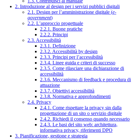
1.3. Contribuisci al manuale
2. Introduzione al design per i servizi pubblici digitali
2.1. Design per l’amministrazione digitale (
e-
government
)
2.2. L’approccio progettuale
2.2.1. Buone pratiche
2.2.2. Principi
2.3. Accessibilità
2.3.1. Definizione
2.3.2. Accessibilità by design
2.3.3. Principi per l’accessibilità
2.3.4. Linee guida e criteri di successo
2.3.5. Come rilasciare una dichiarazione di
accessibilità
2.3.6. Meccanismo di feedback e procedura di
attuazione
2.3.7. Obiettivi accessibilità
2.3.8. Normativa e approfondimenti
2.4. Privacy
2.4.1. Come rispettare la privacy sin dalla
progettazione di un sito o servizio digitale
2.4.2. Richiedi il consenso quando necessario
2.4.3. Le basi del sito web: architettura,
informativa privacy, riferimenti DPO
3. Pianificazione, gestione e strategia