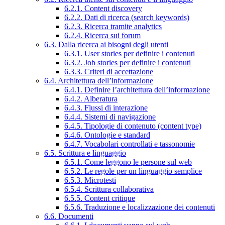
6.2.1. Content discovery
6.2.2. Dati di ricerca (search keywords)
6.2.3. Ricerca tramite analytics
6.2.4. Ricerca sui forum
6.3. Dalla ricerca ai bisogni degli utenti
6.3.1. User stories per definire i contenuti
6.3.2. Job stories per definire i contenuti
6.3.3. Criteri di accettazione
6.4. Architettura dell’informazione
6.4.1. Definire l’architettura dell’informazione
6.4.2. Alberatura
6.4.3. Flussi di interazione
6.4.4. Sistemi di navigazione
6.4.5. Tipologie di contenuto (content type)
6.4.6. Ontologie e standard
6.4.7. Vocabolari controllati e tassonomie
6.5. Scrittura e linguaggio
6.5.1. Come leggono le persone sul web
6.5.2. Le regole per un linguaggio semplice
6.5.3. Microtesti
6.5.4. Scrittura collaborativa
6.5.5. Content critique
6.5.6. Traduzione e localizzazione dei contenuti
6.6. Documenti