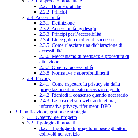
2.2. L’approccio progettuale
2.2.1. Buone pratiche
2.2.2. Principi
2.3. Accessibilità
2.3.1. Definizione
2.3.2. Accessibilità by design
2.3.3. Principi per l’accessibilità
2.3.4. Linee guida e criteri di successo
2.3.5. Come rilasciare una dichiarazione di
accessibilità
2.3.6. Meccanismo di feedback e procedura di
attuazione
2.3.7. Obiettivi accessibilità
2.3.8. Normativa e approfondimenti
2.4. Privacy
2.4.1. Come rispettare la privacy sin dalla
progettazione di un sito o servizio digitale
2.4.2. Richiedi il consenso quando necessario
2.4.3. Le basi del sito web: architettura,
informativa privacy, riferimenti DPO
3. Pianificazione, gestione e strategia
3.1. Obiettivi del progetto
3.2. Tipologie di progetti
3.2.1. Tipologie di progetto in base agli attori
coinvolti nel servizio