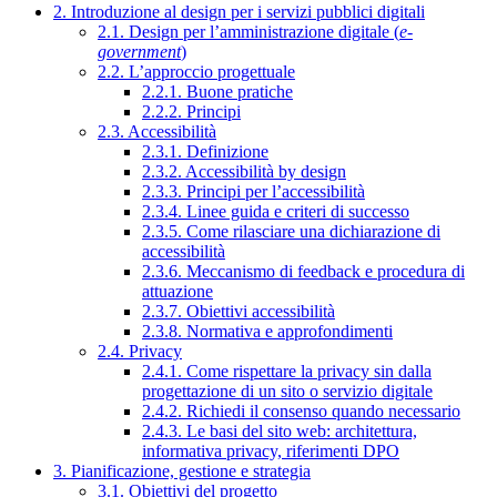
2. Introduzione al design per i servizi pubblici digitali
2.1. Design per l’amministrazione digitale (
e-
government
)
2.2. L’approccio progettuale
2.2.1. Buone pratiche
2.2.2. Principi
2.3. Accessibilità
2.3.1. Definizione
2.3.2. Accessibilità by design
2.3.3. Principi per l’accessibilità
2.3.4. Linee guida e criteri di successo
2.3.5. Come rilasciare una dichiarazione di
accessibilità
2.3.6. Meccanismo di feedback e procedura di
attuazione
2.3.7. Obiettivi accessibilità
2.3.8. Normativa e approfondimenti
2.4. Privacy
2.4.1. Come rispettare la privacy sin dalla
progettazione di un sito o servizio digitale
2.4.2. Richiedi il consenso quando necessario
2.4.3. Le basi del sito web: architettura,
informativa privacy, riferimenti DPO
3. Pianificazione, gestione e strategia
3.1. Obiettivi del progetto