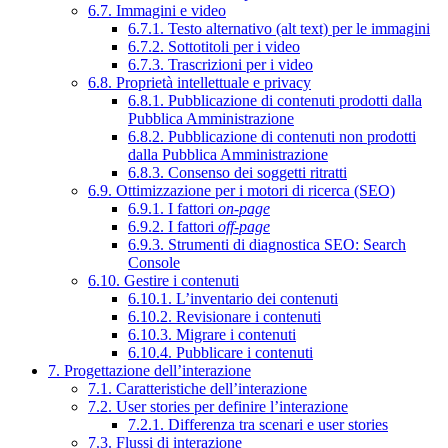
6.7. Immagini e video
6.7.1. Testo alternativo (alt text) per le immagini
6.7.2. Sottotitoli per i video
6.7.3. Trascrizioni per i video
6.8. Proprietà intellettuale e privacy
6.8.1. Pubblicazione di contenuti prodotti dalla
Pubblica Amministrazione
6.8.2. Pubblicazione di contenuti non prodotti
dalla Pubblica Amministrazione
6.8.3. Consenso dei soggetti ritratti
6.9. Ottimizzazione per i motori di ricerca (SEO)
6.9.1. I fattori
on-page
6.9.2. I fattori
off-page
6.9.3. Strumenti di diagnostica SEO: Search
Console
6.10. Gestire i contenuti
6.10.1. L’inventario dei contenuti
6.10.2. Revisionare i contenuti
6.10.3. Migrare i contenuti
6.10.4. Pubblicare i contenuti
7. Progettazione dell’interazione
7.1. Caratteristiche dell’interazione
7.2. User stories per definire l’interazione
7.2.1. Differenza tra scenari e user stories
7.3. Flussi di interazione