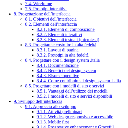
7.4. Wireframe
7.5. Prototipi interattivi
8. Progettazione dell’interfaccia
8.1. Obiettivi dell’interfaccia
8.2. Elementi dell’interfaccia
8.2.1. Elementi di composizione
8.2.2. Elementi interattivi
8.2.3. Elementi testuali (microtesti)
8.3. Progettare e costruire in alta fedeltà
8.3.1. Layout di pagina
8.3.2. Prototipi in alta fedeltà
8.4. Progettare con il design system .italia
8.4.1. Documentazione
8.4.2. Benefici del design system
8.4.3. Risorse operative
8.4.4. Come contribuire al design system .italia
8.5. Progettare con i modelli di sito e servizi
8.5.1. Vantaggi dell’utilizzo dei modelli
8.5.2. I modelli di sito e servizi disponibili
9. Sviluppo dell’interfaccia
9.1. Approccio allo sviluppo
9.1.1. Attività preliminari
9.1.2. Web design responsivo e accessibile
9.1.3. Mobile first
9.1.4. Progressive enhancement e Graceful