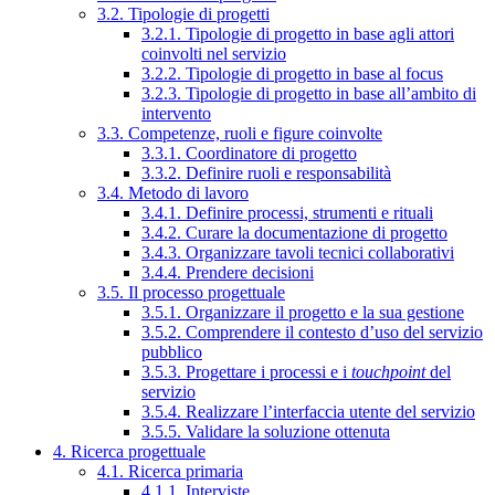
3.2. Tipologie di progetti
3.2.1. Tipologie di progetto in base agli attori
coinvolti nel servizio
3.2.2. Tipologie di progetto in base al focus
3.2.3. Tipologie di progetto in base all’ambito di
intervento
3.3. Competenze, ruoli e figure coinvolte
3.3.1. Coordinatore di progetto
3.3.2. Definire ruoli e responsabilità
3.4. Metodo di lavoro
3.4.1. Definire processi, strumenti e rituali
3.4.2. Curare la documentazione di progetto
3.4.3. Organizzare tavoli tecnici collaborativi
3.4.4. Prendere decisioni
3.5. Il processo progettuale
3.5.1. Organizzare il progetto e la sua gestione
3.5.2. Comprendere il contesto d’uso del servizio
pubblico
3.5.3. Progettare i processi e i
touchpoint
del
servizio
3.5.4. Realizzare l’interfaccia utente del servizio
3.5.5. Validare la soluzione ottenuta
4. Ricerca progettuale
4.1. Ricerca primaria
4.1.1. Interviste