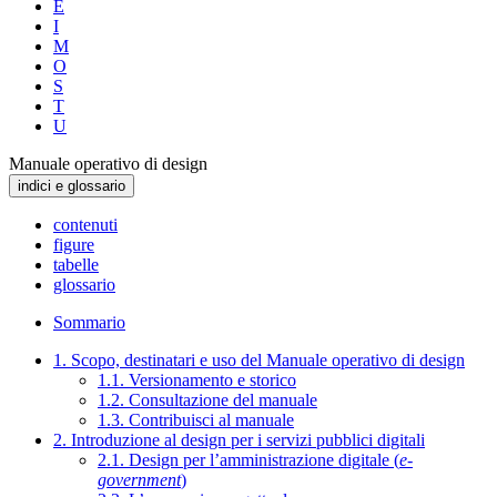
E
I
M
O
S
T
U
Manuale operativo di design
indici e glossario
contenuti
figure
tabelle
glossario
Sommario
1. Scopo, destinatari e uso del Manuale operativo di design
1.1. Versionamento e storico
1.2. Consultazione del manuale
1.3. Contribuisci al manuale
2. Introduzione al design per i servizi pubblici digitali
2.1. Design per l’amministrazione digitale (
e-
government
)