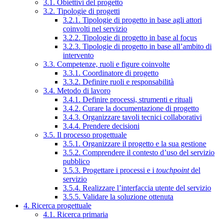
3.1. Obiettivi del progetto
3.2. Tipologie di progetti
3.2.1. Tipologie di progetto in base agli attori
coinvolti nel servizio
3.2.2. Tipologie di progetto in base al focus
3.2.3. Tipologie di progetto in base all’ambito di
intervento
3.3. Competenze, ruoli e figure coinvolte
3.3.1. Coordinatore di progetto
3.3.2. Definire ruoli e responsabilità
3.4. Metodo di lavoro
3.4.1. Definire processi, strumenti e rituali
3.4.2. Curare la documentazione di progetto
3.4.3. Organizzare tavoli tecnici collaborativi
3.4.4. Prendere decisioni
3.5. Il processo progettuale
3.5.1. Organizzare il progetto e la sua gestione
3.5.2. Comprendere il contesto d’uso del servizio
pubblico
3.5.3. Progettare i processi e i
touchpoint
del
servizio
3.5.4. Realizzare l’interfaccia utente del servizio
3.5.5. Validare la soluzione ottenuta
4. Ricerca progettuale
4.1. Ricerca primaria