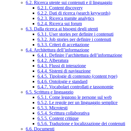
6.2. Ricerca utente sui contenuti e il linguaggio
6.2.1. Content discovery
6.2.2. Dati di ricerca (search keywords)
6.2.3. Ricerca tramite analytics
6.2.4. Ricerca sui forum
6.3. Dalla ricerca ai bisogni degli utenti
6.3.1. User stories per definire i contenuti
6.3.2. Job stories per definire i contenuti
6.3.3. Criteri di accettazione
6.4. Architettura dell’informazione
6.4.1. Definire l’architettura dell’informazione
6.4.2. Alberatura
6.4.3. Flussi di interazione
6.4.4. Sistemi di navigazione
6.4.5. Tipologie di contenuto (content type)
6.4.6. Ontologie e standard
6.4.7. Vocabolari controllati e tassonomie
6.5. Scrittura e linguaggio
6.5.1. Come leggono le persone sul web
6.5.2. Le regole per un linguaggio semplice
6.5.3. Microtesti
6.5.4. Scrittura collaborativa
6.5.5. Content critique
6.5.6. Traduzione e localizzazione dei contenuti
6.6. Documenti