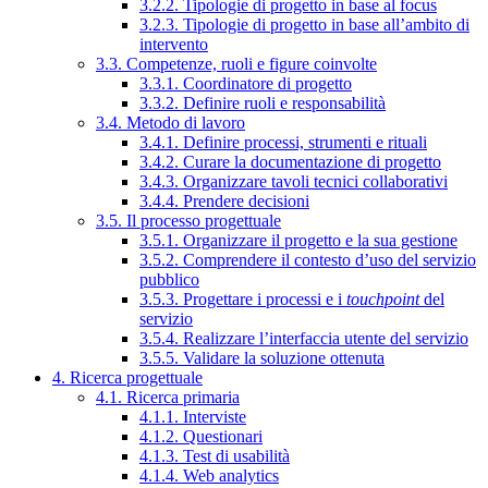
3.2.2. Tipologie di progetto in base al focus
3.2.3. Tipologie di progetto in base all’ambito di
intervento
3.3. Competenze, ruoli e figure coinvolte
3.3.1. Coordinatore di progetto
3.3.2. Definire ruoli e responsabilità
3.4. Metodo di lavoro
3.4.1. Definire processi, strumenti e rituali
3.4.2. Curare la documentazione di progetto
3.4.3. Organizzare tavoli tecnici collaborativi
3.4.4. Prendere decisioni
3.5. Il processo progettuale
3.5.1. Organizzare il progetto e la sua gestione
3.5.2. Comprendere il contesto d’uso del servizio
pubblico
3.5.3. Progettare i processi e i
touchpoint
del
servizio
3.5.4. Realizzare l’interfaccia utente del servizio
3.5.5. Validare la soluzione ottenuta
4. Ricerca progettuale
4.1. Ricerca primaria
4.1.1. Interviste
4.1.2. Questionari
4.1.3. Test di usabilità
4.1.4. Web analytics