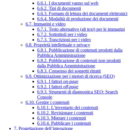
6.6.1. I documenti vanno sul web
6.6.2. Tipi di documenti
6.6.3. Formato di lettura dei documenti elettronici
6.6.4. Modalità di produzione dei documenti
6.7. Immagini e video
6.7.1. Testo alternativo (alt text) per le immagini
6.7.2. Sottotitoli per i video
6.7.3. Trascrizioni per i video
6.8. Proprietà intellettuale e privacy
6.8.1. Pubblicazione di contenuti prodotti dalla
Pubblica Amministrazione
6.8.2. Pubblicazione di contenuti non prodotti
dalla Pubblica Amministrazione
6.8.3. Consenso dei soggetti ritratti
6.9. Ottimizzazione per i motori di ricerca (SEO)
6.9.1. I fattori
on-page
6.9.2. I fattori
off-page
6.9.3. Strumenti di diagnostica SEO: Search
Console
6.10. Gestire i contenuti
6.10.1. L’inventario dei contenuti
6.10.2. Revisionare i contenuti
6.10.3. Migrare i contenuti
6.10.4. Pubblicare i contenuti
7. Progettazione dell’interazione