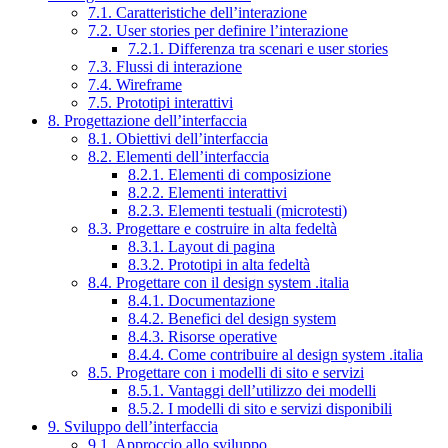
7.1. Caratteristiche dell’interazione
7.2. User stories per definire l’interazione
7.2.1. Differenza tra scenari e user stories
7.3. Flussi di interazione
7.4. Wireframe
7.5. Prototipi interattivi
8. Progettazione dell’interfaccia
8.1. Obiettivi dell’interfaccia
8.2. Elementi dell’interfaccia
8.2.1. Elementi di composizione
8.2.2. Elementi interattivi
8.2.3. Elementi testuali (microtesti)
8.3. Progettare e costruire in alta fedeltà
8.3.1. Layout di pagina
8.3.2. Prototipi in alta fedeltà
8.4. Progettare con il design system .italia
8.4.1. Documentazione
8.4.2. Benefici del design system
8.4.3. Risorse operative
8.4.4. Come contribuire al design system .italia
8.5. Progettare con i modelli di sito e servizi
8.5.1. Vantaggi dell’utilizzo dei modelli
8.5.2. I modelli di sito e servizi disponibili
9. Sviluppo dell’interfaccia
9.1. Approccio allo sviluppo