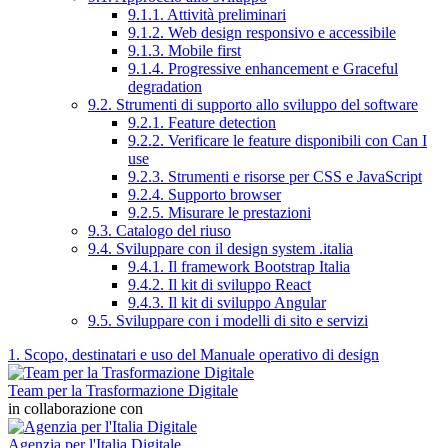
9.1.1. Attività preliminari
9.1.2. Web design responsivo e accessibile
9.1.3. Mobile first
9.1.4. Progressive enhancement e Graceful
degradation
9.2. Strumenti di supporto allo sviluppo del software
9.2.1. Feature detection
9.2.2. Verificare le feature disponibili con Can I
use
9.2.3. Strumenti e risorse per CSS e JavaScript
9.2.4. Supporto browser
9.2.5. Misurare le prestazioni
9.3. Catalogo del riuso
9.4. Sviluppare con il design system .italia
9.4.1. Il framework Bootstrap Italia
9.4.2. Il kit di sviluppo React
9.4.3. Il kit di sviluppo Angular
9.5. Sviluppare con i modelli di sito e servizi
1. Scopo, destinatari e uso del Manuale operativo di design
Team per la Trasformazione Digitale
in collaborazione con
Agenzia per l'Italia Digitale