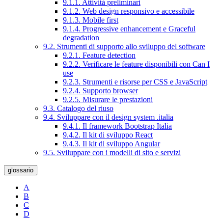
9.1.1. Attività preliminari
9.1.2. Web design responsivo e accessibile
9.1.3. Mobile first
9.1.4. Progressive enhancement e Graceful
degradation
9.2. Strumenti di supporto allo sviluppo del software
9.2.1. Feature detection
9.2.2. Verificare le feature disponibili con Can I
use
9.2.3. Strumenti e risorse per CSS e JavaScript
9.2.4. Supporto browser
9.2.5. Misurare le prestazioni
9.3. Catalogo del riuso
9.4. Sviluppare con il design system .italia
9.4.1. Il framework Bootstrap Italia
9.4.2. Il kit di sviluppo React
9.4.3. Il kit di sviluppo Angular
9.5. Sviluppare con i modelli di sito e servizi
glossario
A
B
C
D