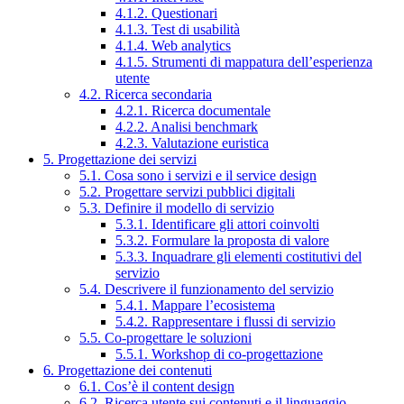
4.1.2. Questionari
4.1.3. Test di usabilità
4.1.4. Web analytics
4.1.5. Strumenti di mappatura dell’esperienza
utente
4.2. Ricerca secondaria
4.2.1. Ricerca documentale
4.2.2. Analisi benchmark
4.2.3. Valutazione euristica
5. Progettazione dei servizi
5.1. Cosa sono i servizi e il service design
5.2. Progettare servizi pubblici digitali
5.3. Definire il modello di servizio
5.3.1. Identificare gli attori coinvolti
5.3.2. Formulare la proposta di valore
5.3.3. Inquadrare gli elementi costitutivi del
servizio
5.4. Descrivere il funzionamento del servizio
5.4.1. Mappare l’ecosistema
5.4.2. Rappresentare i flussi di servizio
5.5. Co-progettare le soluzioni
5.5.1. Workshop di co-progettazione
6. Progettazione dei contenuti
6.1. Cos’è il content design
6.2. Ricerca utente sui contenuti e il linguaggio