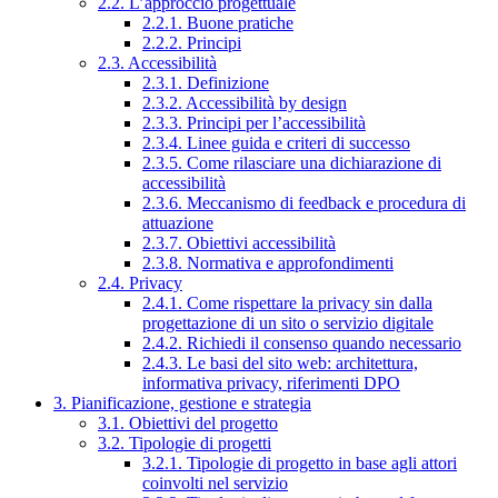
2.2. L’approccio progettuale
2.2.1. Buone pratiche
2.2.2. Principi
2.3. Accessibilità
2.3.1. Definizione
2.3.2. Accessibilità by design
2.3.3. Principi per l’accessibilità
2.3.4. Linee guida e criteri di successo
2.3.5. Come rilasciare una dichiarazione di
accessibilità
2.3.6. Meccanismo di feedback e procedura di
attuazione
2.3.7. Obiettivi accessibilità
2.3.8. Normativa e approfondimenti
2.4. Privacy
2.4.1. Come rispettare la privacy sin dalla
progettazione di un sito o servizio digitale
2.4.2. Richiedi il consenso quando necessario
2.4.3. Le basi del sito web: architettura,
informativa privacy, riferimenti DPO
3. Pianificazione, gestione e strategia
3.1. Obiettivi del progetto
3.2. Tipologie di progetti
3.2.1. Tipologie di progetto in base agli attori
coinvolti nel servizio