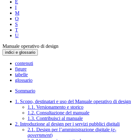
E
I
M
O
S
T
U
Manuale operativo di design
indici e glossario
contenuti
figure
tabelle
glossario
Sommario
1. Scopo, destinatari e uso del Manuale operativo di design
1.1. Versionamento e storico
1.2. Consultazione del manuale
1.3. Contribuisci al manuale
2. Introduzione al design per i servizi pubblici digitali
2.1. Design per l’amministrazione digitale (
e-
government
)