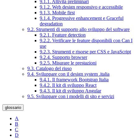
9.1.1. Attività preliminari
9.1.2. Web design responsivo e accessibile
9.1.3. Mobile first
9.1.4. Progressive enhancement e Graceful
degradation
9.2. Strumenti di supporto allo sviluppo del software
9.2.1. Feature detection
9.2.2. Verificare le feature disponibili con Can I
use
9.2.3. Strumenti e risorse per CSS e JavaScript
9.2.4. Supporto browser
9.2.5. Misurare le prestazioni
9.3. Catalogo del riuso
9.4. Sviluppare con il design system .italia
9.4.1. Il framework Bootstrap Italia
9.4.2. Il kit di sviluppo React
9.4.3. Il kit di sviluppo Angular
9.5. Sviluppare con i modelli di sito e servizi
glossario
A
B
C
D