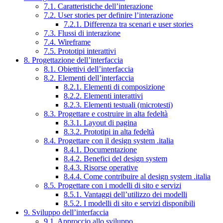
7.1. Caratteristiche dell’interazione
7.2. User stories per definire l’interazione
7.2.1. Differenza tra scenari e user stories
7.3. Flussi di interazione
7.4. Wireframe
7.5. Prototipi interattivi
8. Progettazione dell’interfaccia
8.1. Obiettivi dell’interfaccia
8.2. Elementi dell’interfaccia
8.2.1. Elementi di composizione
8.2.2. Elementi interattivi
8.2.3. Elementi testuali (microtesti)
8.3. Progettare e costruire in alta fedeltà
8.3.1. Layout di pagina
8.3.2. Prototipi in alta fedeltà
8.4. Progettare con il design system .italia
8.4.1. Documentazione
8.4.2. Benefici del design system
8.4.3. Risorse operative
8.4.4. Come contribuire al design system .italia
8.5. Progettare con i modelli di sito e servizi
8.5.1. Vantaggi dell’utilizzo dei modelli
8.5.2. I modelli di sito e servizi disponibili
9. Sviluppo dell’interfaccia
9.1. Approccio allo sviluppo