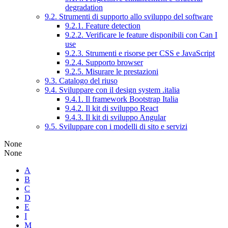
degradation
9.2. Strumenti di supporto allo sviluppo del software
9.2.1. Feature detection
9.2.2. Verificare le feature disponibili con Can I
use
9.2.3. Strumenti e risorse per CSS e JavaScript
9.2.4. Supporto browser
9.2.5. Misurare le prestazioni
9.3. Catalogo del riuso
9.4. Sviluppare con il design system .italia
9.4.1. Il framework Bootstrap Italia
9.4.2. Il kit di sviluppo React
9.4.3. Il kit di sviluppo Angular
9.5. Sviluppare con i modelli di sito e servizi
None
None
A
B
C
D
E
I
M