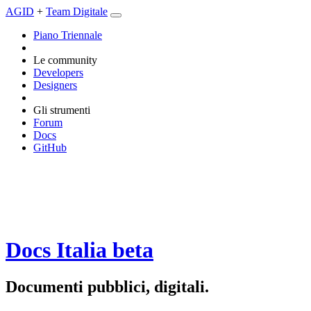
AGID
+
Team Digitale
Piano Triennale
Le community
Developers
Designers
Gli strumenti
Forum
Docs
GitHub
Docs Italia
beta
Documenti pubblici, digitali.