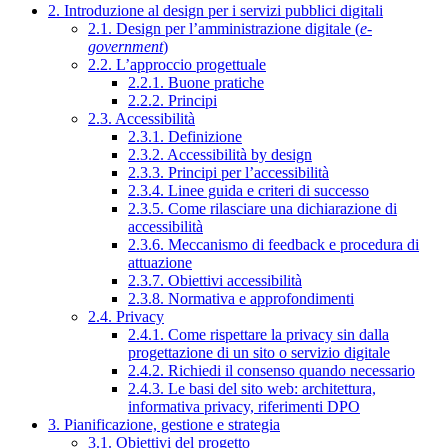
2. Introduzione al design per i servizi pubblici digitali
2.1. Design per l’amministrazione digitale (
e-
government
)
2.2. L’approccio progettuale
2.2.1. Buone pratiche
2.2.2. Principi
2.3. Accessibilità
2.3.1. Definizione
2.3.2. Accessibilità by design
2.3.3. Principi per l’accessibilità
2.3.4. Linee guida e criteri di successo
2.3.5. Come rilasciare una dichiarazione di
accessibilità
2.3.6. Meccanismo di feedback e procedura di
attuazione
2.3.7. Obiettivi accessibilità
2.3.8. Normativa e approfondimenti
2.4. Privacy
2.4.1. Come rispettare la privacy sin dalla
progettazione di un sito o servizio digitale
2.4.2. Richiedi il consenso quando necessario
2.4.3. Le basi del sito web: architettura,
informativa privacy, riferimenti DPO
3. Pianificazione, gestione e strategia
3.1. Obiettivi del progetto