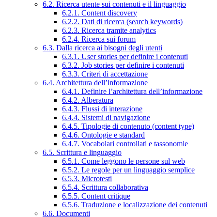
6.2. Ricerca utente sui contenuti e il linguaggio
6.2.1. Content discovery
6.2.2. Dati di ricerca (search keywords)
6.2.3. Ricerca tramite analytics
6.2.4. Ricerca sui forum
6.3. Dalla ricerca ai bisogni degli utenti
6.3.1. User stories per definire i contenuti
6.3.2. Job stories per definire i contenuti
6.3.3. Criteri di accettazione
6.4. Architettura dell’informazione
6.4.1. Definire l’architettura dell’informazione
6.4.2. Alberatura
6.4.3. Flussi di interazione
6.4.4. Sistemi di navigazione
6.4.5. Tipologie di contenuto (content type)
6.4.6. Ontologie e standard
6.4.7. Vocabolari controllati e tassonomie
6.5. Scrittura e linguaggio
6.5.1. Come leggono le persone sul web
6.5.2. Le regole per un linguaggio semplice
6.5.3. Microtesti
6.5.4. Scrittura collaborativa
6.5.5. Content critique
6.5.6. Traduzione e localizzazione dei contenuti
6.6. Documenti