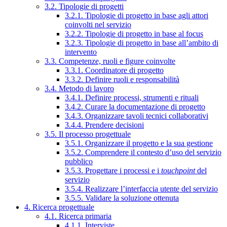
3.2. Tipologie di progetti
3.2.1. Tipologie di progetto in base agli attori
coinvolti nel servizio
3.2.2. Tipologie di progetto in base al focus
3.2.3. Tipologie di progetto in base all’ambito di
intervento
3.3. Competenze, ruoli e figure coinvolte
3.3.1. Coordinatore di progetto
3.3.2. Definire ruoli e responsabilità
3.4. Metodo di lavoro
3.4.1. Definire processi, strumenti e rituali
3.4.2. Curare la documentazione di progetto
3.4.3. Organizzare tavoli tecnici collaborativi
3.4.4. Prendere decisioni
3.5. Il processo progettuale
3.5.1. Organizzare il progetto e la sua gestione
3.5.2. Comprendere il contesto d’uso del servizio
pubblico
3.5.3. Progettare i processi e i
touchpoint
del
servizio
3.5.4. Realizzare l’interfaccia utente del servizio
3.5.5. Validare la soluzione ottenuta
4. Ricerca progettuale
4.1. Ricerca primaria
4.1.1. Interviste