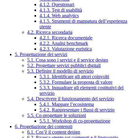
4.1.2. Questionari
4.1.3. Test di usabilità
4.1.4. Web analytics
4.1.5. Strumenti di mappatura dell’esperienza
utente
4.2. Ricerca secondaria
4.2.1. Ricerca documentale
4.2.2. Analisi benchmark
4.2.3. Valutazione euristica
5. Progettazione dei servizi
5.1. Cosa sono i servizi e il service design
5.2. Progettare servizi pubblici digitali
5.3. Definire il modello di servizio
5.3.1. Identificare gli attori coinvolti
5.3.2. Formulare la proposta di valore
5.3.3. Inquadrare gli elementi costitutivi del
servizio
5.4. Descrivere il funzionamento del servizio
5.4.1. Mappare l’ecosistema
5.4.2. Rappresentare i flussi di servizio
5.5. Co-progettare le soluzioni
5.5.1. Workshop di co-progettazione
6. Progettazione dei contenuti
6.1. Cos’è il content design
6.2. Ricerca utente sui contenuti e il linguaggio