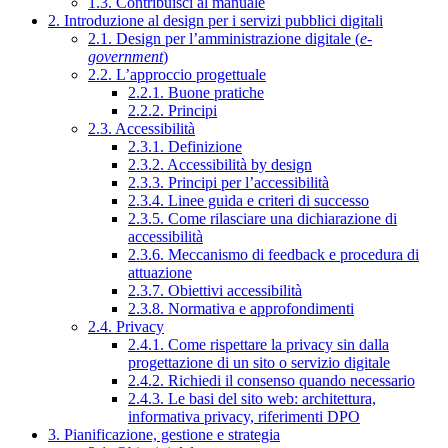
1.3. Contribuisci al manuale
2. Introduzione al design per i servizi pubblici digitali
2.1. Design per l’amministrazione digitale (
e-
government
)
2.2. L’approccio progettuale
2.2.1. Buone pratiche
2.2.2. Principi
2.3. Accessibilità
2.3.1. Definizione
2.3.2. Accessibilità by design
2.3.3. Principi per l’accessibilità
2.3.4. Linee guida e criteri di successo
2.3.5. Come rilasciare una dichiarazione di
accessibilità
2.3.6. Meccanismo di feedback e procedura di
attuazione
2.3.7. Obiettivi accessibilità
2.3.8. Normativa e approfondimenti
2.4. Privacy
2.4.1. Come rispettare la privacy sin dalla
progettazione di un sito o servizio digitale
2.4.2. Richiedi il consenso quando necessario
2.4.3. Le basi del sito web: architettura,
informativa privacy, riferimenti DPO
3. Pianificazione, gestione e strategia