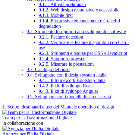
9.1.1. Attività preliminari
9.1.2. Web design responsivo e accessibile
9.1.3. Mobile first
9.1.4. Progressive enhancement e Graceful
degradation
9.2. Strumenti di supporto allo sviluppo del software
9.2.1. Feature detection
9.2.2. Verificare le feature disponibili con Can I
use
9.2.3. Strumenti e risorse per CSS e JavaScript
9.2.4. Supporto browser
9.2.5. Misurare le prestazioni
9.3. Catalogo del riuso
9.4. Sviluppare con il design system .italia
9.4.1. Il framework Bootstrap Italia
9.4.2. Il kit di sviluppo React
9.4.3. Il kit di sviluppo Angular
9.5. Sviluppare con i modelli di sito e servizi
1. Scopo, destinatari e uso del Manuale operativo di design
Team per la Trasformazione Digitale
in collaborazione con
Agenzia per l'Italia Digitale