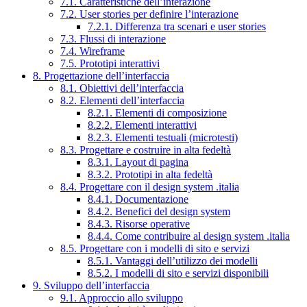
7.1. Caratteristiche dell’interazione
7.2. User stories per definire l’interazione
7.2.1. Differenza tra scenari e user stories
7.3. Flussi di interazione
7.4. Wireframe
7.5. Prototipi interattivi
8. Progettazione dell’interfaccia
8.1. Obiettivi dell’interfaccia
8.2. Elementi dell’interfaccia
8.2.1. Elementi di composizione
8.2.2. Elementi interattivi
8.2.3. Elementi testuali (microtesti)
8.3. Progettare e costruire in alta fedeltà
8.3.1. Layout di pagina
8.3.2. Prototipi in alta fedeltà
8.4. Progettare con il design system .italia
8.4.1. Documentazione
8.4.2. Benefici del design system
8.4.3. Risorse operative
8.4.4. Come contribuire al design system .italia
8.5. Progettare con i modelli di sito e servizi
8.5.1. Vantaggi dell’utilizzo dei modelli
8.5.2. I modelli di sito e servizi disponibili
9. Sviluppo dell’interfaccia
9.1. Approccio allo sviluppo