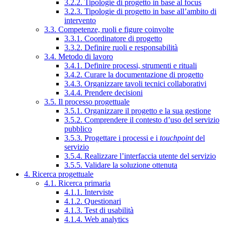
3.2.2. Tipologie di progetto in base al focus
3.2.3. Tipologie di progetto in base all’ambito di
intervento
3.3. Competenze, ruoli e figure coinvolte
3.3.1. Coordinatore di progetto
3.3.2. Definire ruoli e responsabilità
3.4. Metodo di lavoro
3.4.1. Definire processi, strumenti e rituali
3.4.2. Curare la documentazione di progetto
3.4.3. Organizzare tavoli tecnici collaborativi
3.4.4. Prendere decisioni
3.5. Il processo progettuale
3.5.1. Organizzare il progetto e la sua gestione
3.5.2. Comprendere il contesto d’uso del servizio
pubblico
3.5.3. Progettare i processi e i
touchpoint
del
servizio
3.5.4. Realizzare l’interfaccia utente del servizio
3.5.5. Validare la soluzione ottenuta
4. Ricerca progettuale
4.1. Ricerca primaria
4.1.1. Interviste
4.1.2. Questionari
4.1.3. Test di usabilità
4.1.4. Web analytics