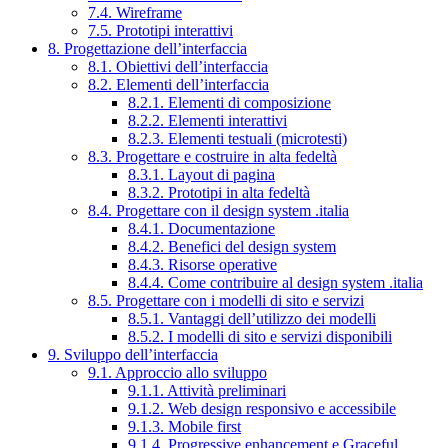
7.4. Wireframe
7.5. Prototipi interattivi
8. Progettazione dell’interfaccia
8.1. Obiettivi dell’interfaccia
8.2. Elementi dell’interfaccia
8.2.1. Elementi di composizione
8.2.2. Elementi interattivi
8.2.3. Elementi testuali (microtesti)
8.3. Progettare e costruire in alta fedeltà
8.3.1. Layout di pagina
8.3.2. Prototipi in alta fedeltà
8.4. Progettare con il design system .italia
8.4.1. Documentazione
8.4.2. Benefici del design system
8.4.3. Risorse operative
8.4.4. Come contribuire al design system .italia
8.5. Progettare con i modelli di sito e servizi
8.5.1. Vantaggi dell’utilizzo dei modelli
8.5.2. I modelli di sito e servizi disponibili
9. Sviluppo dell’interfaccia
9.1. Approccio allo sviluppo
9.1.1. Attività preliminari
9.1.2. Web design responsivo e accessibile
9.1.3. Mobile first
9.1.4. Progressive enhancement e Graceful