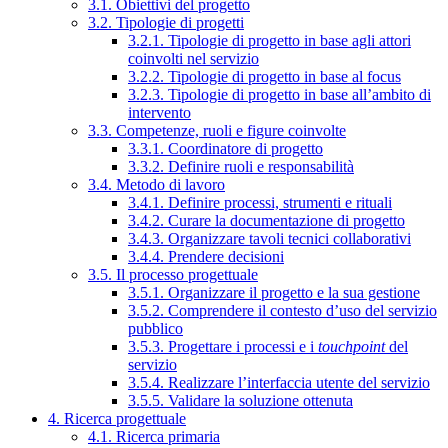
3.1. Obiettivi del progetto
3.2. Tipologie di progetti
3.2.1. Tipologie di progetto in base agli attori
coinvolti nel servizio
3.2.2. Tipologie di progetto in base al focus
3.2.3. Tipologie di progetto in base all’ambito di
intervento
3.3. Competenze, ruoli e figure coinvolte
3.3.1. Coordinatore di progetto
3.3.2. Definire ruoli e responsabilità
3.4. Metodo di lavoro
3.4.1. Definire processi, strumenti e rituali
3.4.2. Curare la documentazione di progetto
3.4.3. Organizzare tavoli tecnici collaborativi
3.4.4. Prendere decisioni
3.5. Il processo progettuale
3.5.1. Organizzare il progetto e la sua gestione
3.5.2. Comprendere il contesto d’uso del servizio
pubblico
3.5.3. Progettare i processi e i
touchpoint
del
servizio
3.5.4. Realizzare l’interfaccia utente del servizio
3.5.5. Validare la soluzione ottenuta
4. Ricerca progettuale
4.1. Ricerca primaria