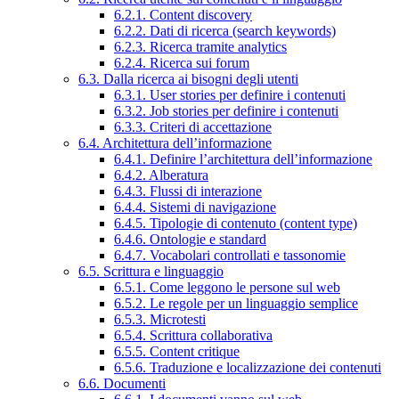
6.2.1. Content discovery
6.2.2. Dati di ricerca (search keywords)
6.2.3. Ricerca tramite analytics
6.2.4. Ricerca sui forum
6.3. Dalla ricerca ai bisogni degli utenti
6.3.1. User stories per definire i contenuti
6.3.2. Job stories per definire i contenuti
6.3.3. Criteri di accettazione
6.4. Architettura dell’informazione
6.4.1. Definire l’architettura dell’informazione
6.4.2. Alberatura
6.4.3. Flussi di interazione
6.4.4. Sistemi di navigazione
6.4.5. Tipologie di contenuto (content type)
6.4.6. Ontologie e standard
6.4.7. Vocabolari controllati e tassonomie
6.5. Scrittura e linguaggio
6.5.1. Come leggono le persone sul web
6.5.2. Le regole per un linguaggio semplice
6.5.3. Microtesti
6.5.4. Scrittura collaborativa
6.5.5. Content critique
6.5.6. Traduzione e localizzazione dei contenuti
6.6. Documenti