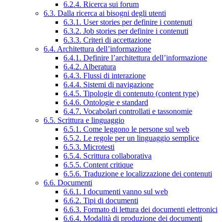
6.2.4. Ricerca sui forum
6.3. Dalla ricerca ai bisogni degli utenti
6.3.1. User stories per definire i contenuti
6.3.2. Job stories per definire i contenuti
6.3.3. Criteri di accettazione
6.4. Architettura dell’informazione
6.4.1. Definire l’architettura dell’informazione
6.4.2. Alberatura
6.4.3. Flussi di interazione
6.4.4. Sistemi di navigazione
6.4.5. Tipologie di contenuto (content type)
6.4.6. Ontologie e standard
6.4.7. Vocabolari controllati e tassonomie
6.5. Scrittura e linguaggio
6.5.1. Come leggono le persone sul web
6.5.2. Le regole per un linguaggio semplice
6.5.3. Microtesti
6.5.4. Scrittura collaborativa
6.5.5. Content critique
6.5.6. Traduzione e localizzazione dei contenuti
6.6. Documenti
6.6.1. I documenti vanno sul web
6.6.2. Tipi di documenti
6.6.3. Formato di lettura dei documenti elettronici
6.6.4. Modalità di produzione dei documenti