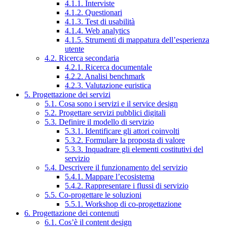
4.1.1. Interviste
4.1.2. Questionari
4.1.3. Test di usabilità
4.1.4. Web analytics
4.1.5. Strumenti di mappatura dell’esperienza
utente
4.2. Ricerca secondaria
4.2.1. Ricerca documentale
4.2.2. Analisi benchmark
4.2.3. Valutazione euristica
5. Progettazione dei servizi
5.1. Cosa sono i servizi e il service design
5.2. Progettare servizi pubblici digitali
5.3. Definire il modello di servizio
5.3.1. Identificare gli attori coinvolti
5.3.2. Formulare la proposta di valore
5.3.3. Inquadrare gli elementi costitutivi del
servizio
5.4. Descrivere il funzionamento del servizio
5.4.1. Mappare l’ecosistema
5.4.2. Rappresentare i flussi di servizio
5.5. Co-progettare le soluzioni
5.5.1. Workshop di co-progettazione
6. Progettazione dei contenuti
6.1. Cos’è il content design