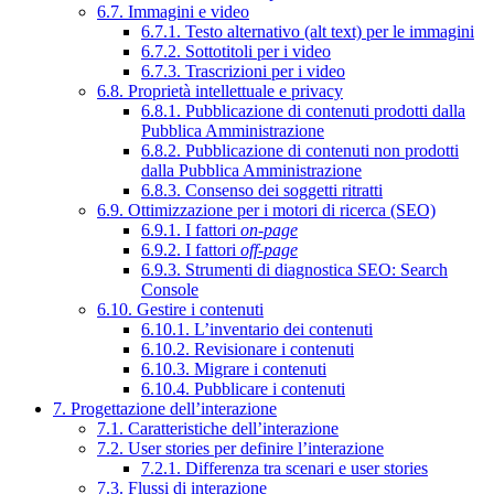
6.7. Immagini e video
6.7.1. Testo alternativo (alt text) per le immagini
6.7.2. Sottotitoli per i video
6.7.3. Trascrizioni per i video
6.8. Proprietà intellettuale e privacy
6.8.1. Pubblicazione di contenuti prodotti dalla
Pubblica Amministrazione
6.8.2. Pubblicazione di contenuti non prodotti
dalla Pubblica Amministrazione
6.8.3. Consenso dei soggetti ritratti
6.9. Ottimizzazione per i motori di ricerca (SEO)
6.9.1. I fattori
on-page
6.9.2. I fattori
off-page
6.9.3. Strumenti di diagnostica SEO: Search
Console
6.10. Gestire i contenuti
6.10.1. L’inventario dei contenuti
6.10.2. Revisionare i contenuti
6.10.3. Migrare i contenuti
6.10.4. Pubblicare i contenuti
7. Progettazione dell’interazione
7.1. Caratteristiche dell’interazione
7.2. User stories per definire l’interazione
7.2.1. Differenza tra scenari e user stories
7.3. Flussi di interazione