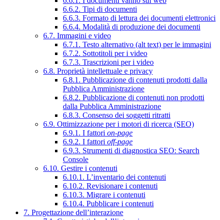
6.6.1. I documenti vanno sul web
6.6.2. Tipi di documenti
6.6.3. Formato di lettura dei documenti elettronici
6.6.4. Modalità di produzione dei documenti
6.7. Immagini e video
6.7.1. Testo alternativo (alt text) per le immagini
6.7.2. Sottotitoli per i video
6.7.3. Trascrizioni per i video
6.8. Proprietà intellettuale e privacy
6.8.1. Pubblicazione di contenuti prodotti dalla
Pubblica Amministrazione
6.8.2. Pubblicazione di contenuti non prodotti
dalla Pubblica Amministrazione
6.8.3. Consenso dei soggetti ritratti
6.9. Ottimizzazione per i motori di ricerca (SEO)
6.9.1. I fattori
on-page
6.9.2. I fattori
off-page
6.9.3. Strumenti di diagnostica SEO: Search
Console
6.10. Gestire i contenuti
6.10.1. L’inventario dei contenuti
6.10.2. Revisionare i contenuti
6.10.3. Migrare i contenuti
6.10.4. Pubblicare i contenuti
7. Progettazione dell’interazione