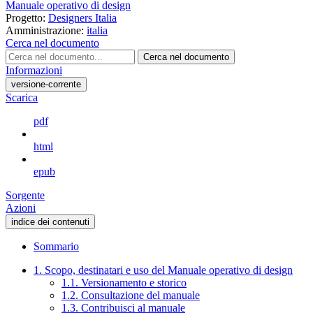
Manuale operativo di design
Progetto:
Designers Italia
Amministrazione:
italia
Cerca nel documento
Cerca nel documento
Informazioni
versione-corrente
Scarica
pdf
html
epub
Sorgente
Azioni
indice dei contenuti
Sommario
1. Scopo, destinatari e uso del Manuale operativo di design
1.1. Versionamento e storico
1.2. Consultazione del manuale
1.3. Contribuisci al manuale