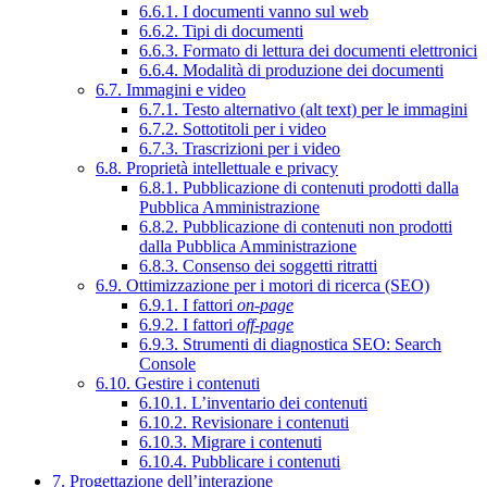
6.6.1. I documenti vanno sul web
6.6.2. Tipi di documenti
6.6.3. Formato di lettura dei documenti elettronici
6.6.4. Modalità di produzione dei documenti
6.7. Immagini e video
6.7.1. Testo alternativo (alt text) per le immagini
6.7.2. Sottotitoli per i video
6.7.3. Trascrizioni per i video
6.8. Proprietà intellettuale e privacy
6.8.1. Pubblicazione di contenuti prodotti dalla
Pubblica Amministrazione
6.8.2. Pubblicazione di contenuti non prodotti
dalla Pubblica Amministrazione
6.8.3. Consenso dei soggetti ritratti
6.9. Ottimizzazione per i motori di ricerca (SEO)
6.9.1. I fattori
on-page
6.9.2. I fattori
off-page
6.9.3. Strumenti di diagnostica SEO: Search
Console
6.10. Gestire i contenuti
6.10.1. L’inventario dei contenuti
6.10.2. Revisionare i contenuti
6.10.3. Migrare i contenuti
6.10.4. Pubblicare i contenuti
7. Progettazione dell’interazione