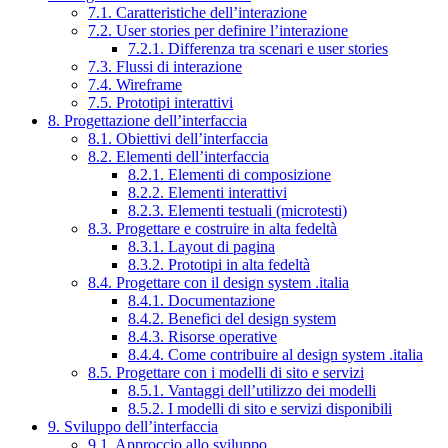
7.1. Caratteristiche dell’interazione
7.2. User stories per definire l’interazione
7.2.1. Differenza tra scenari e user stories
7.3. Flussi di interazione
7.4. Wireframe
7.5. Prototipi interattivi
8. Progettazione dell’interfaccia
8.1. Obiettivi dell’interfaccia
8.2. Elementi dell’interfaccia
8.2.1. Elementi di composizione
8.2.2. Elementi interattivi
8.2.3. Elementi testuali (microtesti)
8.3. Progettare e costruire in alta fedeltà
8.3.1. Layout di pagina
8.3.2. Prototipi in alta fedeltà
8.4. Progettare con il design system .italia
8.4.1. Documentazione
8.4.2. Benefici del design system
8.4.3. Risorse operative
8.4.4. Come contribuire al design system .italia
8.5. Progettare con i modelli di sito e servizi
8.5.1. Vantaggi dell’utilizzo dei modelli
8.5.2. I modelli di sito e servizi disponibili
9. Sviluppo dell’interfaccia
9.1. Approccio allo sviluppo