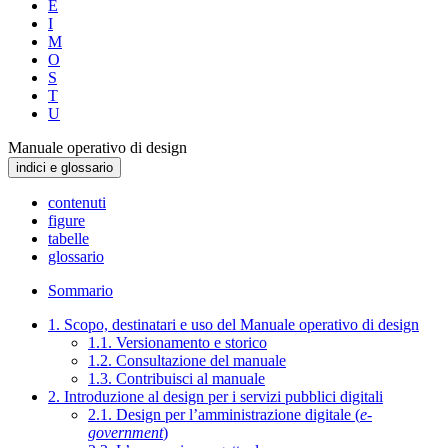
E
I
M
O
S
T
U
Manuale operativo di design
indici e glossario
contenuti
figure
tabelle
glossario
Sommario
1. Scopo, destinatari e uso del Manuale operativo di design
1.1. Versionamento e storico
1.2. Consultazione del manuale
1.3. Contribuisci al manuale
2. Introduzione al design per i servizi pubblici digitali
2.1. Design per l’amministrazione digitale (
e-
government
)