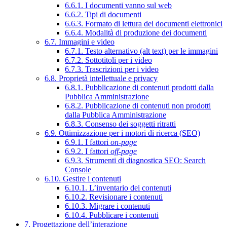
6.6.1. I documenti vanno sul web
6.6.2. Tipi di documenti
6.6.3. Formato di lettura dei documenti elettronici
6.6.4. Modalità di produzione dei documenti
6.7. Immagini e video
6.7.1. Testo alternativo (alt text) per le immagini
6.7.2. Sottotitoli per i video
6.7.3. Trascrizioni per i video
6.8. Proprietà intellettuale e privacy
6.8.1. Pubblicazione di contenuti prodotti dalla
Pubblica Amministrazione
6.8.2. Pubblicazione di contenuti non prodotti
dalla Pubblica Amministrazione
6.8.3. Consenso dei soggetti ritratti
6.9. Ottimizzazione per i motori di ricerca (SEO)
6.9.1. I fattori
on-page
6.9.2. I fattori
off-page
6.9.3. Strumenti di diagnostica SEO: Search
Console
6.10. Gestire i contenuti
6.10.1. L’inventario dei contenuti
6.10.2. Revisionare i contenuti
6.10.3. Migrare i contenuti
6.10.4. Pubblicare i contenuti
7. Progettazione dell’interazione