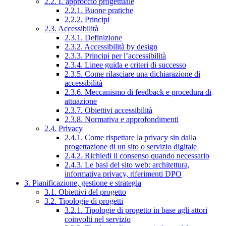
2.2. L’approccio progettuale
2.2.1. Buone pratiche
2.2.2. Principi
2.3. Accessibilità
2.3.1. Definizione
2.3.2. Accessibilità by design
2.3.3. Principi per l’accessibilità
2.3.4. Linee guida e criteri di successo
2.3.5. Come rilasciare una dichiarazione di
accessibilità
2.3.6. Meccanismo di feedback e procedura di
attuazione
2.3.7. Obiettivi accessibilità
2.3.8. Normativa e approfondimenti
2.4. Privacy
2.4.1. Come rispettare la privacy sin dalla
progettazione di un sito o servizio digitale
2.4.2. Richiedi il consenso quando necessario
2.4.3. Le basi del sito web: architettura,
informativa privacy, riferimenti DPO
3. Pianificazione, gestione e strategia
3.1. Obiettivi del progetto
3.2. Tipologie di progetti
3.2.1. Tipologie di progetto in base agli attori
coinvolti nel servizio