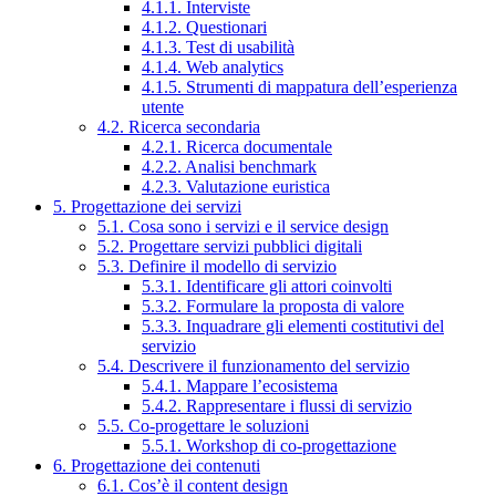
4.1.1. Interviste
4.1.2. Questionari
4.1.3. Test di usabilità
4.1.4. Web analytics
4.1.5. Strumenti di mappatura dell’esperienza
utente
4.2. Ricerca secondaria
4.2.1. Ricerca documentale
4.2.2. Analisi benchmark
4.2.3. Valutazione euristica
5. Progettazione dei servizi
5.1. Cosa sono i servizi e il service design
5.2. Progettare servizi pubblici digitali
5.3. Definire il modello di servizio
5.3.1. Identificare gli attori coinvolti
5.3.2. Formulare la proposta di valore
5.3.3. Inquadrare gli elementi costitutivi del
servizio
5.4. Descrivere il funzionamento del servizio
5.4.1. Mappare l’ecosistema
5.4.2. Rappresentare i flussi di servizio
5.5. Co-progettare le soluzioni
5.5.1. Workshop di co-progettazione
6. Progettazione dei contenuti
6.1. Cos’è il content design