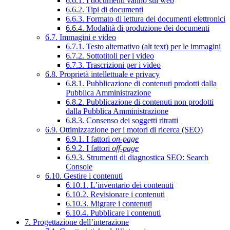
6.6.1. I documenti vanno sul web
6.6.2. Tipi di documenti
6.6.3. Formato di lettura dei documenti elettronici
6.6.4. Modalità di produzione dei documenti
6.7. Immagini e video
6.7.1. Testo alternativo (alt text) per le immagini
6.7.2. Sottotitoli per i video
6.7.3. Trascrizioni per i video
6.8. Proprietà intellettuale e privacy
6.8.1. Pubblicazione di contenuti prodotti dalla
Pubblica Amministrazione
6.8.2. Pubblicazione di contenuti non prodotti
dalla Pubblica Amministrazione
6.8.3. Consenso dei soggetti ritratti
6.9. Ottimizzazione per i motori di ricerca (SEO)
6.9.1. I fattori
on-page
6.9.2. I fattori
off-page
6.9.3. Strumenti di diagnostica SEO: Search
Console
6.10. Gestire i contenuti
6.10.1. L’inventario dei contenuti
6.10.2. Revisionare i contenuti
6.10.3. Migrare i contenuti
6.10.4. Pubblicare i contenuti
7. Progettazione dell’interazione