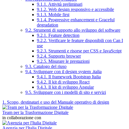
9.1.1. Attività preliminari
9.1.2. Web design responsivo e accessibile
9.1.3. Mobile first
9.1.4. Progressive enhancement e Graceful
degradation
9.2. Strumenti di supporto allo sviluppo del software
9.2.1. Feature detection
9.2.2. Verificare le feature disponibili con Can I
use
9.2.3. Strumenti e risorse per CSS e JavaScript
9.2.4. Supporto browser
9.2.5. Misurare le prestazioni
9.3. Catalogo del riuso
9.4. Sviluppare con il design system .italia
9.4.1. Il framework Bootstrap Italia
9.4.2. Il kit di sviluppo React
9.4.3. Il kit di sviluppo Angular
9.5. Sviluppare con i modelli di sito e servizi
1. Scopo, destinatari e uso del Manuale operativo di design
Team per la Trasformazione Digitale
in collaborazione con
Agenzia per l'Italia Digitale