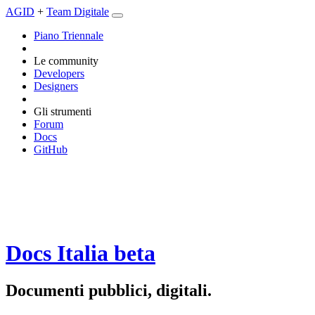
AGID
+
Team Digitale
Piano Triennale
Le community
Developers
Designers
Gli strumenti
Forum
Docs
GitHub
Docs Italia
beta
Documenti pubblici, digitali.