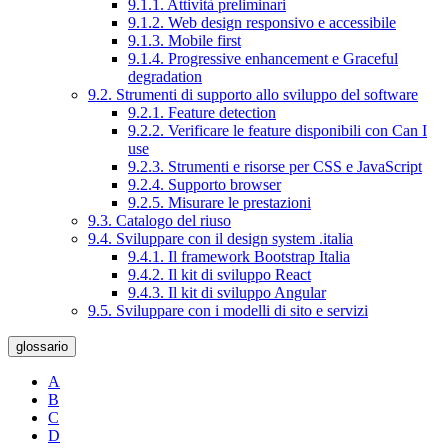
9.1.1. Attività preliminari
9.1.2. Web design responsivo e accessibile
9.1.3. Mobile first
9.1.4. Progressive enhancement e Graceful
degradation
9.2. Strumenti di supporto allo sviluppo del software
9.2.1. Feature detection
9.2.2. Verificare le feature disponibili con Can I
use
9.2.3. Strumenti e risorse per CSS e JavaScript
9.2.4. Supporto browser
9.2.5. Misurare le prestazioni
9.3. Catalogo del riuso
9.4. Sviluppare con il design system .italia
9.4.1. Il framework Bootstrap Italia
9.4.2. Il kit di sviluppo React
9.4.3. Il kit di sviluppo Angular
9.5. Sviluppare con i modelli di sito e servizi
glossario
A
B
C
D