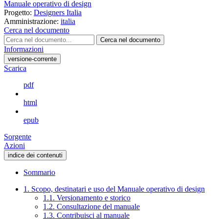
Manuale operativo di design
Progetto:
Designers Italia
Amministrazione:
italia
Cerca nel documento
Cerca nel documento
Informazioni
versione-corrente
Scarica
pdf
html
epub
Sorgente
Azioni
indice dei contenuti
Sommario
1. Scopo, destinatari e uso del Manuale operativo di design
1.1. Versionamento e storico
1.2. Consultazione del manuale
1.3. Contribuisci al manuale