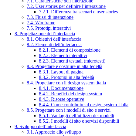
7.1. Caratteristiche dell’interazione
7.2. User stories per definire l’interazione
7.2.1. Differenza tra scenari e user stories
7.3. Flussi di interazione
7.4. Wireframe
7.5. Prototipi interattivi
8. Progettazione dell’interfaccia
8.1. Obiettivi dell’interfaccia
8.2. Elementi dell’interfaccia
8.2.1. Elementi di composizione
8.2.2. Elementi interattivi
8.2.3. Elementi testuali (microtesti)
8.3. Progettare e costruire in alta fedeltà
8.3.1. Layout di pagina
8.3.2. Prototipi in alta fedeltà
8.4. Progettare con il design system .italia
8.4.1. Documentazione
8.4.2. Benefici del design system
8.4.3. Risorse operative
8.4.4. Come contribuire al design system .italia
8.5. Progettare con i modelli di sito e servizi
8.5.1. Vantaggi dell’utilizzo dei modelli
8.5.2. I modelli di sito e servizi disponibili
9. Sviluppo dell’interfaccia
9.1. Approccio allo sviluppo