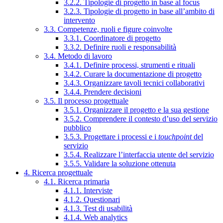
3.2.2. Tipologie di progetto in base al focus
3.2.3. Tipologie di progetto in base all’ambito di
intervento
3.3. Competenze, ruoli e figure coinvolte
3.3.1. Coordinatore di progetto
3.3.2. Definire ruoli e responsabilità
3.4. Metodo di lavoro
3.4.1. Definire processi, strumenti e rituali
3.4.2. Curare la documentazione di progetto
3.4.3. Organizzare tavoli tecnici collaborativi
3.4.4. Prendere decisioni
3.5. Il processo progettuale
3.5.1. Organizzare il progetto e la sua gestione
3.5.2. Comprendere il contesto d’uso del servizio
pubblico
3.5.3. Progettare i processi e i
touchpoint
del
servizio
3.5.4. Realizzare l’interfaccia utente del servizio
3.5.5. Validare la soluzione ottenuta
4. Ricerca progettuale
4.1. Ricerca primaria
4.1.1. Interviste
4.1.2. Questionari
4.1.3. Test di usabilità
4.1.4. Web analytics