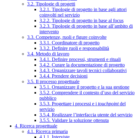
3.2. Tipologie di progetti
3.2.1. Tipologie di progetto in base agli attori
coinvolti nel servizio
3.2.2. Tipologie di progetto in base al focus
3.2.3. Tipologie di progetto in base all’ambito di
intervento
3.3. Competenze, ruoli e figure coinvolte
3.3.1. Coordinatore di progetto
3.3.2. Definire ruoli e responsabilità
3.4. Metodo di lavoro
3.4.1. Definire processi, strumenti e rituali
3.4.2. Curare la documentazione di progetto
3.4.3. Organizzare tavoli tecnici collaborativi
3.4.4. Prendere decisioni
3.5. Il processo progettuale
3.5.1. Organizzare il progetto e la sua gestione
3.5.2. Comprendere il contesto d’uso del servizio
pubblico
3.5.3. Progettare i processi e i
touchpoint
del
servizio
3.5.4. Realizzare l’interfaccia utente del servizio
3.5.5. Validare la soluzione ottenuta
4. Ricerca progettuale
4.1. Ricerca primaria
4.1.1. Interviste