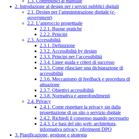
1.3. Contribuisci al manuale
2. Introduzione al design per i servizi pubblici digitali
2.1. Design per l’amministrazione digitale (
e-
government
)
2.2. L’approccio progettuale
2.2.1. Buone pratiche
2.2.2. Principi
2.3. Accessibilità
2.3.1. Definizione
2.3.2. Accessibilità by design
2.3.3. Principi per l’accessibilità
2.3.4. Linee guida e criteri di successo
2.3.5. Come rilasciare una dichiarazione di
accessibilità
2.3.6. Meccanismo di feedback e procedura di
attuazione
2.3.7. Obiettivi accessibilità
2.3.8. Normativa e approfondimenti
2.4. Privacy
2.4.1. Come rispettare la privacy sin dalla
progettazione di un sito o servizio digitale
2.4.2. Richiedi il consenso quando necessario
2.4.3. Le basi del sito web: architettura,
informativa privacy, riferimenti DPO
3. Pianificazione, gestione e strategia