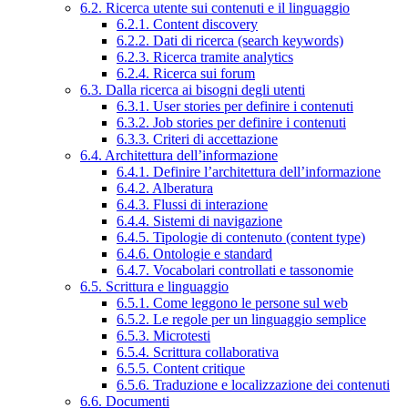
6.2. Ricerca utente sui contenuti e il linguaggio
6.2.1. Content discovery
6.2.2. Dati di ricerca (search keywords)
6.2.3. Ricerca tramite analytics
6.2.4. Ricerca sui forum
6.3. Dalla ricerca ai bisogni degli utenti
6.3.1. User stories per definire i contenuti
6.3.2. Job stories per definire i contenuti
6.3.3. Criteri di accettazione
6.4. Architettura dell’informazione
6.4.1. Definire l’architettura dell’informazione
6.4.2. Alberatura
6.4.3. Flussi di interazione
6.4.4. Sistemi di navigazione
6.4.5. Tipologie di contenuto (content type)
6.4.6. Ontologie e standard
6.4.7. Vocabolari controllati e tassonomie
6.5. Scrittura e linguaggio
6.5.1. Come leggono le persone sul web
6.5.2. Le regole per un linguaggio semplice
6.5.3. Microtesti
6.5.4. Scrittura collaborativa
6.5.5. Content critique
6.5.6. Traduzione e localizzazione dei contenuti
6.6. Documenti