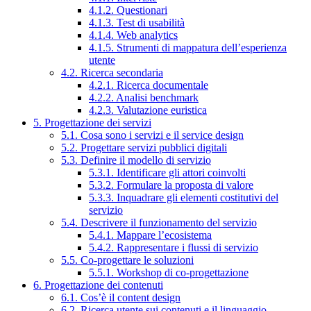
4.1.2. Questionari
4.1.3. Test di usabilità
4.1.4. Web analytics
4.1.5. Strumenti di mappatura dell’esperienza
utente
4.2. Ricerca secondaria
4.2.1. Ricerca documentale
4.2.2. Analisi benchmark
4.2.3. Valutazione euristica
5. Progettazione dei servizi
5.1. Cosa sono i servizi e il service design
5.2. Progettare servizi pubblici digitali
5.3. Definire il modello di servizio
5.3.1. Identificare gli attori coinvolti
5.3.2. Formulare la proposta di valore
5.3.3. Inquadrare gli elementi costitutivi del
servizio
5.4. Descrivere il funzionamento del servizio
5.4.1. Mappare l’ecosistema
5.4.2. Rappresentare i flussi di servizio
5.5. Co-progettare le soluzioni
5.5.1. Workshop di co-progettazione
6. Progettazione dei contenuti
6.1. Cos’è il content design
6.2. Ricerca utente sui contenuti e il linguaggio