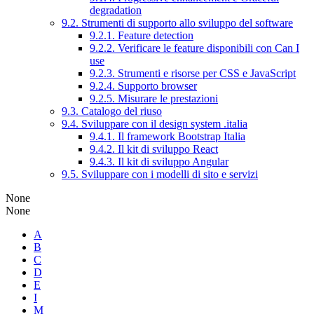
degradation
9.2. Strumenti di supporto allo sviluppo del software
9.2.1. Feature detection
9.2.2. Verificare le feature disponibili con Can I
use
9.2.3. Strumenti e risorse per CSS e JavaScript
9.2.4. Supporto browser
9.2.5. Misurare le prestazioni
9.3. Catalogo del riuso
9.4. Sviluppare con il design system .italia
9.4.1. Il framework Bootstrap Italia
9.4.2. Il kit di sviluppo React
9.4.3. Il kit di sviluppo Angular
9.5. Sviluppare con i modelli di sito e servizi
None
None
A
B
C
D
E
I
M