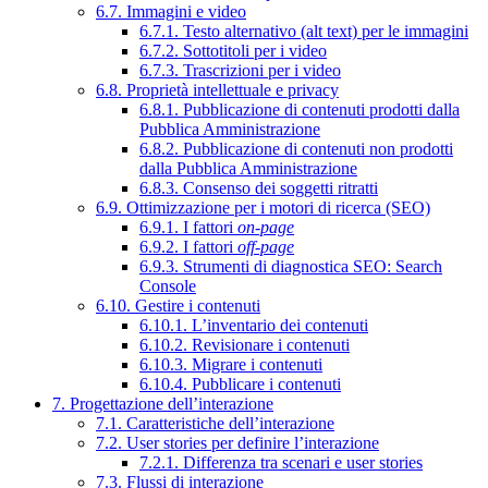
6.7. Immagini e video
6.7.1. Testo alternativo (alt text) per le immagini
6.7.2. Sottotitoli per i video
6.7.3. Trascrizioni per i video
6.8. Proprietà intellettuale e privacy
6.8.1. Pubblicazione di contenuti prodotti dalla
Pubblica Amministrazione
6.8.2. Pubblicazione di contenuti non prodotti
dalla Pubblica Amministrazione
6.8.3. Consenso dei soggetti ritratti
6.9. Ottimizzazione per i motori di ricerca (SEO)
6.9.1. I fattori
on-page
6.9.2. I fattori
off-page
6.9.3. Strumenti di diagnostica SEO: Search
Console
6.10. Gestire i contenuti
6.10.1. L’inventario dei contenuti
6.10.2. Revisionare i contenuti
6.10.3. Migrare i contenuti
6.10.4. Pubblicare i contenuti
7. Progettazione dell’interazione
7.1. Caratteristiche dell’interazione
7.2. User stories per definire l’interazione
7.2.1. Differenza tra scenari e user stories
7.3. Flussi di interazione