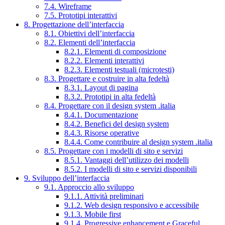
7.4. Wireframe
7.5. Prototipi interattivi
8. Progettazione dell’interfaccia
8.1. Obiettivi dell’interfaccia
8.2. Elementi dell’interfaccia
8.2.1. Elementi di composizione
8.2.2. Elementi interattivi
8.2.3. Elementi testuali (microtesti)
8.3. Progettare e costruire in alta fedeltà
8.3.1. Layout di pagina
8.3.2. Prototipi in alta fedeltà
8.4. Progettare con il design system .italia
8.4.1. Documentazione
8.4.2. Benefici del design system
8.4.3. Risorse operative
8.4.4. Come contribuire al design system .italia
8.5. Progettare con i modelli di sito e servizi
8.5.1. Vantaggi dell’utilizzo dei modelli
8.5.2. I modelli di sito e servizi disponibili
9. Sviluppo dell’interfaccia
9.1. Approccio allo sviluppo
9.1.1. Attività preliminari
9.1.2. Web design responsivo e accessibile
9.1.3. Mobile first
9.1.4. Progressive enhancement e Graceful