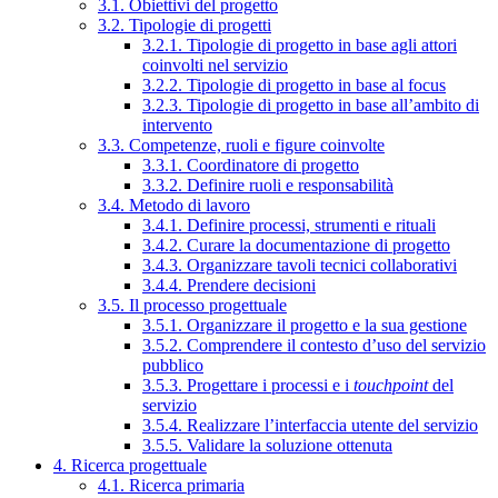
3.1. Obiettivi del progetto
3.2. Tipologie di progetti
3.2.1. Tipologie di progetto in base agli attori
coinvolti nel servizio
3.2.2. Tipologie di progetto in base al focus
3.2.3. Tipologie di progetto in base all’ambito di
intervento
3.3. Competenze, ruoli e figure coinvolte
3.3.1. Coordinatore di progetto
3.3.2. Definire ruoli e responsabilità
3.4. Metodo di lavoro
3.4.1. Definire processi, strumenti e rituali
3.4.2. Curare la documentazione di progetto
3.4.3. Organizzare tavoli tecnici collaborativi
3.4.4. Prendere decisioni
3.5. Il processo progettuale
3.5.1. Organizzare il progetto e la sua gestione
3.5.2. Comprendere il contesto d’uso del servizio
pubblico
3.5.3. Progettare i processi e i
touchpoint
del
servizio
3.5.4. Realizzare l’interfaccia utente del servizio
3.5.5. Validare la soluzione ottenuta
4. Ricerca progettuale
4.1. Ricerca primaria