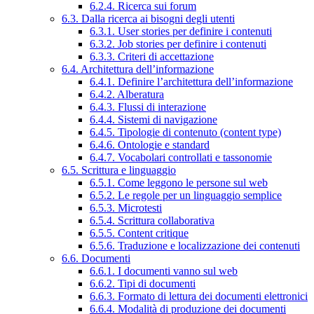
6.2.4. Ricerca sui forum
6.3. Dalla ricerca ai bisogni degli utenti
6.3.1. User stories per definire i contenuti
6.3.2. Job stories per definire i contenuti
6.3.3. Criteri di accettazione
6.4. Architettura dell’informazione
6.4.1. Definire l’architettura dell’informazione
6.4.2. Alberatura
6.4.3. Flussi di interazione
6.4.4. Sistemi di navigazione
6.4.5. Tipologie di contenuto (content type)
6.4.6. Ontologie e standard
6.4.7. Vocabolari controllati e tassonomie
6.5. Scrittura e linguaggio
6.5.1. Come leggono le persone sul web
6.5.2. Le regole per un linguaggio semplice
6.5.3. Microtesti
6.5.4. Scrittura collaborativa
6.5.5. Content critique
6.5.6. Traduzione e localizzazione dei contenuti
6.6. Documenti
6.6.1. I documenti vanno sul web
6.6.2. Tipi di documenti
6.6.3. Formato di lettura dei documenti elettronici
6.6.4. Modalità di produzione dei documenti