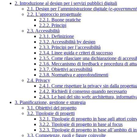
2. Introduzione al design per i servizi pubblici digitali
2.1. Design per l’amministrazione digitale (
e-government
2.2. L’approccio progettuale
2.2.1. Buone pratiche
2.2.2. Principi
2.3. Accessibilità
2.3.1. Definizione
2.3.2. Accessibilità by design
2.3.3. Principi per l’accessibilità
2.3.4. Linee guida e criteri di successo
2.3.5. Come rilasciare una dichiarazione di accessib
2.3.6. Meccanismo di feedback e procedura di attu
2.3.7. Obiettivi accessibilità
2.3.8. Normativa e approfondimenti
2.4. Privacy
2.4.1. Come rispettare la privacy sin dalla progettaz
2.4.2. Richiedi il consenso quando necessario
2.4.3. Le basi del sito web: architettura, informati
3. Pianificazione, gestione e strategia
3.1. Obiettivi del progetto
3.2. Tipologie di progetti
3.2.1. Tipologie di progetto in base agli attori coinv
3.2.2. Tipologie di progetto in base al focus
3.2.3. Tipologie di progetto in base all’ambito di i
3.3. Competenze, ruoli e figure coinvolte