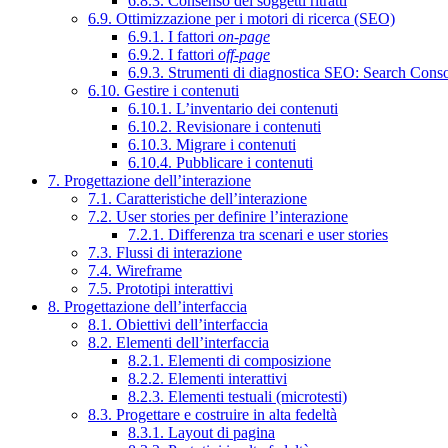
6.8.3. Consenso dei soggetti ritratti
6.9. Ottimizzazione per i motori di ricerca (SEO)
6.9.1. I fattori
on-page
6.9.2. I fattori
off-page
6.9.3. Strumenti di diagnostica SEO: Search Cons
6.10. Gestire i contenuti
6.10.1. L’inventario dei contenuti
6.10.2. Revisionare i contenuti
6.10.3. Migrare i contenuti
6.10.4. Pubblicare i contenuti
7. Progettazione dell’interazione
7.1. Caratteristiche dell’interazione
7.2. User stories per definire l’interazione
7.2.1. Differenza tra scenari e user stories
7.3. Flussi di interazione
7.4. Wireframe
7.5. Prototipi interattivi
8. Progettazione dell’interfaccia
8.1. Obiettivi dell’interfaccia
8.2. Elementi dell’interfaccia
8.2.1. Elementi di composizione
8.2.2. Elementi interattivi
8.2.3. Elementi testuali (microtesti)
8.3. Progettare e costruire in alta fedeltà
8.3.1. Layout di pagina