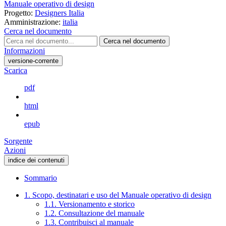
Manuale operativo di design
Progetto:
Designers Italia
Amministrazione:
italia
Cerca nel documento
Cerca nel documento
Informazioni
versione-corrente
Scarica
pdf
html
epub
Sorgente
Azioni
indice dei contenuti
Sommario
1. Scopo, destinatari e uso del Manuale operativo di design
1.1. Versionamento e storico
1.2. Consultazione del manuale
1.3. Contribuisci al manuale