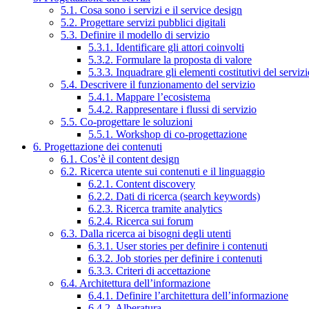
5.1. Cosa sono i servizi e il service design
5.2. Progettare servizi pubblici digitali
5.3. Definire il modello di servizio
5.3.1. Identificare gli attori coinvolti
5.3.2. Formulare la proposta di valore
5.3.3. Inquadrare gli elementi costitutivi del serviz
5.4. Descrivere il funzionamento del servizio
5.4.1. Mappare l’ecosistema
5.4.2. Rappresentare i flussi di servizio
5.5. Co-progettare le soluzioni
5.5.1. Workshop di co-progettazione
6. Progettazione dei contenuti
6.1. Cos’è il content design
6.2. Ricerca utente sui contenuti e il linguaggio
6.2.1. Content discovery
6.2.2. Dati di ricerca (search keywords)
6.2.3. Ricerca tramite analytics
6.2.4. Ricerca sui forum
6.3. Dalla ricerca ai bisogni degli utenti
6.3.1. User stories per definire i contenuti
6.3.2. Job stories per definire i contenuti
6.3.3. Criteri di accettazione
6.4. Architettura dell’informazione
6.4.1. Definire l’architettura dell’informazione
6.4.2. Alberatura