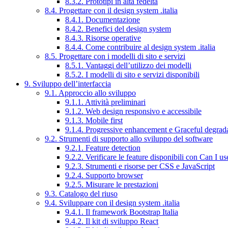
8.3.2. Prototipi in alta fedeltà
8.4. Progettare con il design system .italia
8.4.1. Documentazione
8.4.2. Benefici del design system
8.4.3. Risorse operative
8.4.4. Come contribuire al design system .italia
8.5. Progettare con i modelli di sito e servizi
8.5.1. Vantaggi dell’utilizzo dei modelli
8.5.2. I modelli di sito e servizi disponibili
9. Sviluppo dell’interfaccia
9.1. Approccio allo sviluppo
9.1.1. Attività preliminari
9.1.2. Web design responsivo e accessibile
9.1.3. Mobile first
9.1.4. Progressive enhancement e Graceful degrad
9.2. Strumenti di supporto allo sviluppo del software
9.2.1. Feature detection
9.2.2. Verificare le feature disponibili con Can I us
9.2.3. Strumenti e risorse per CSS e JavaScript
9.2.4. Supporto browser
9.2.5. Misurare le prestazioni
9.3. Catalogo del riuso
9.4. Sviluppare con il design system .italia
9.4.1. Il framework Bootstrap Italia
9.4.2. Il kit di sviluppo React