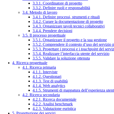
3.3.1. Coordinatore di progetto
3.3.2. Definire ruoli e responsabilità
3.4. Metodo di lavoro
3.4.1. Definire processi, strumenti e rituali
3.4.2. Curare la documentazione di progetto
3.4.3. Organizzare tavoli tecnici collaborativi
3.4.4. Prendere decisioni
3.5. Il processo progettuale
3.5.1. Organizzare il progetto e la sua gestione
3.5.2. Comprendere il contesto d’uso del servizio 
3.5.3. Progettare i processi e i
touchpoint
del servi
3.5.4. Realizzare l’interfaccia utente del servizio
3.5.5. Validare la soluzione ottenuta
4. Ricerca progettuale
4.1. Ricerca primaria
4.1.1. Interviste
4.1.2. Questionari
4.1.3. Test di usabilità
4.1.4. Web analytics
4.1.5. Strumenti di mappatura dell’esperienza uten
4.2. Ricerca secondaria
4.2.1. Ricerca documentale
4.2.2. Analisi benchmark
4.2.3. Valutazione euristica
5. Progettazione dei servizi