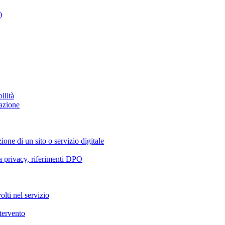
)
ilità
azione
ione di un sito o servizio digitale
va privacy, riferimenti DPO
olti nel servizio
ntervento