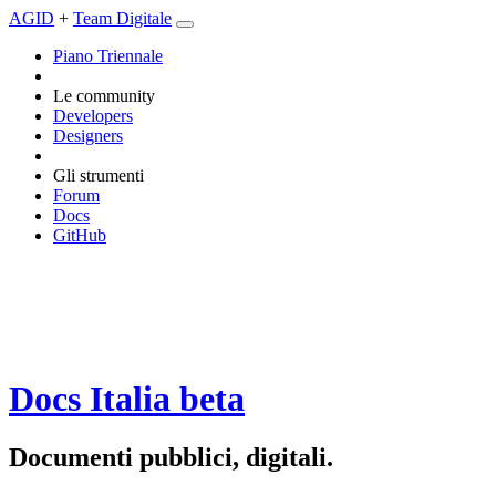
AGID
+
Team Digitale
Piano Triennale
Le community
Developers
Designers
Gli strumenti
Forum
Docs
GitHub
Docs Italia
beta
Documenti pubblici, digitali.