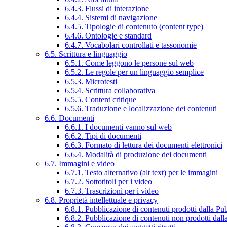
6.4.3. Flussi di interazione
6.4.4. Sistemi di navigazione
6.4.5. Tipologie di contenuto (content type)
6.4.6. Ontologie e standard
6.4.7. Vocabolari controllati e tassonomie
6.5. Scrittura e linguaggio
6.5.1. Come leggono le persone sul web
6.5.2. Le regole per un linguaggio semplice
6.5.3. Microtesti
6.5.4. Scrittura collaborativa
6.5.5. Content critique
6.5.6. Traduzione e localizzazione dei contenuti
6.6. Documenti
6.6.1. I documenti vanno sul web
6.6.2. Tipi di documenti
6.6.3. Formato di lettura dei documenti elettronici
6.6.4. Modalità di produzione dei documenti
6.7. Immagini e video
6.7.1. Testo alternativo (alt text) per le immagini
6.7.2. Sottotitoli per i video
6.7.3. Trascrizioni per i video
6.8. Proprietà intellettuale e privacy
6.8.1. Pubblicazione di contenuti prodotti dalla P
6.8.2. Pubblicazione di contenuti non prodotti dal