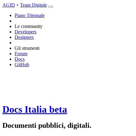
AGID
+
Team Digitale
Piano Triennale
Le community
Developers
Designers
Gli strumenti
Forum
Docs
GitHub
Docs Italia
beta
Documenti pubblici, digitali.