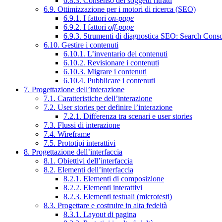
6.8.3. Consenso dei soggetti ritratti
6.9. Ottimizzazione per i motori di ricerca (SEO)
6.9.1. I fattori
on-page
6.9.2. I fattori
off-page
6.9.3. Strumenti di diagnostica SEO: Search Cons
6.10. Gestire i contenuti
6.10.1. L’inventario dei contenuti
6.10.2. Revisionare i contenuti
6.10.3. Migrare i contenuti
6.10.4. Pubblicare i contenuti
7. Progettazione dell’interazione
7.1. Caratteristiche dell’interazione
7.2. User stories per definire l’interazione
7.2.1. Differenza tra scenari e user stories
7.3. Flussi di interazione
7.4. Wireframe
7.5. Prototipi interattivi
8. Progettazione dell’interfaccia
8.1. Obiettivi dell’interfaccia
8.2. Elementi dell’interfaccia
8.2.1. Elementi di composizione
8.2.2. Elementi interattivi
8.2.3. Elementi testuali (microtesti)
8.3. Progettare e costruire in alta fedeltà
8.3.1. Layout di pagina