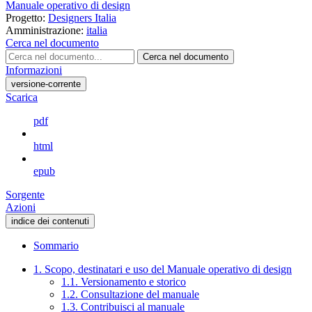
Manuale operativo di design
Progetto:
Designers Italia
Amministrazione:
italia
Cerca nel documento
Cerca nel documento
Informazioni
versione-corrente
Scarica
pdf
html
epub
Sorgente
Azioni
indice dei contenuti
Sommario
1. Scopo, destinatari e uso del Manuale operativo di design
1.1. Versionamento e storico
1.2. Consultazione del manuale
1.3. Contribuisci al manuale