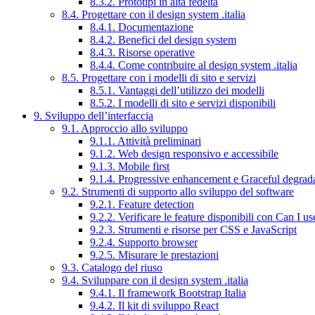
8.3.2. Prototipi in alta fedeltà
8.4. Progettare con il design system .italia
8.4.1. Documentazione
8.4.2. Benefici del design system
8.4.3. Risorse operative
8.4.4. Come contribuire al design system .italia
8.5. Progettare con i modelli di sito e servizi
8.5.1. Vantaggi dell’utilizzo dei modelli
8.5.2. I modelli di sito e servizi disponibili
9. Sviluppo dell’interfaccia
9.1. Approccio allo sviluppo
9.1.1. Attività preliminari
9.1.2. Web design responsivo e accessibile
9.1.3. Mobile first
9.1.4. Progressive enhancement e Graceful degrad
9.2. Strumenti di supporto allo sviluppo del software
9.2.1. Feature detection
9.2.2. Verificare le feature disponibili con Can I us
9.2.3. Strumenti e risorse per CSS e JavaScript
9.2.4. Supporto browser
9.2.5. Misurare le prestazioni
9.3. Catalogo del riuso
9.4. Sviluppare con il design system .italia
9.4.1. Il framework Bootstrap Italia
9.4.2. Il kit di sviluppo React