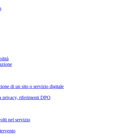
)
ilità
azione
ione di un sito o servizio digitale
va privacy, riferimenti DPO
olti nel servizio
ntervento