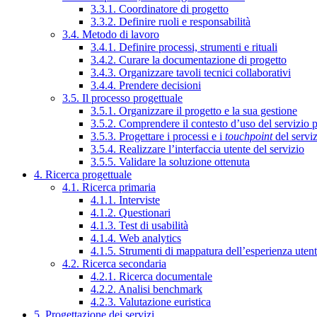
3.3.1. Coordinatore di progetto
3.3.2. Definire ruoli e responsabilità
3.4. Metodo di lavoro
3.4.1. Definire processi, strumenti e rituali
3.4.2. Curare la documentazione di progetto
3.4.3. Organizzare tavoli tecnici collaborativi
3.4.4. Prendere decisioni
3.5. Il processo progettuale
3.5.1. Organizzare il progetto e la sua gestione
3.5.2. Comprendere il contesto d’uso del servizio 
3.5.3. Progettare i processi e i
touchpoint
del servi
3.5.4. Realizzare l’interfaccia utente del servizio
3.5.5. Validare la soluzione ottenuta
4. Ricerca progettuale
4.1. Ricerca primaria
4.1.1. Interviste
4.1.2. Questionari
4.1.3. Test di usabilità
4.1.4. Web analytics
4.1.5. Strumenti di mappatura dell’esperienza uten
4.2. Ricerca secondaria
4.2.1. Ricerca documentale
4.2.2. Analisi benchmark
4.2.3. Valutazione euristica
5. Progettazione dei servizi