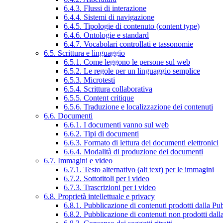
6.4.3. Flussi di interazione
6.4.4. Sistemi di navigazione
6.4.5. Tipologie di contenuto (content type)
6.4.6. Ontologie e standard
6.4.7. Vocabolari controllati e tassonomie
6.5. Scrittura e linguaggio
6.5.1. Come leggono le persone sul web
6.5.2. Le regole per un linguaggio semplice
6.5.3. Microtesti
6.5.4. Scrittura collaborativa
6.5.5. Content critique
6.5.6. Traduzione e localizzazione dei contenuti
6.6. Documenti
6.6.1. I documenti vanno sul web
6.6.2. Tipi di documenti
6.6.3. Formato di lettura dei documenti elettronici
6.6.4. Modalità di produzione dei documenti
6.7. Immagini e video
6.7.1. Testo alternativo (alt text) per le immagini
6.7.2. Sottotitoli per i video
6.7.3. Trascrizioni per i video
6.8. Proprietà intellettuale e privacy
6.8.1. Pubblicazione di contenuti prodotti dalla P
6.8.2. Pubblicazione di contenuti non prodotti dal