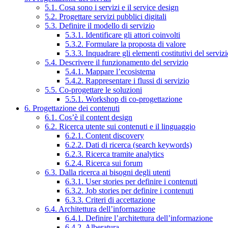
5.1. Cosa sono i servizi e il service design
5.2. Progettare servizi pubblici digitali
5.3. Definire il modello di servizio
5.3.1. Identificare gli attori coinvolti
5.3.2. Formulare la proposta di valore
5.3.3. Inquadrare gli elementi costitutivi del serviz
5.4. Descrivere il funzionamento del servizio
5.4.1. Mappare l’ecosistema
5.4.2. Rappresentare i flussi di servizio
5.5. Co-progettare le soluzioni
5.5.1. Workshop di co-progettazione
6. Progettazione dei contenuti
6.1. Cos’è il content design
6.2. Ricerca utente sui contenuti e il linguaggio
6.2.1. Content discovery
6.2.2. Dati di ricerca (search keywords)
6.2.3. Ricerca tramite analytics
6.2.4. Ricerca sui forum
6.3. Dalla ricerca ai bisogni degli utenti
6.3.1. User stories per definire i contenuti
6.3.2. Job stories per definire i contenuti
6.3.3. Criteri di accettazione
6.4. Architettura dell’informazione
6.4.1. Definire l’architettura dell’informazione
6.4.2. Alberatura