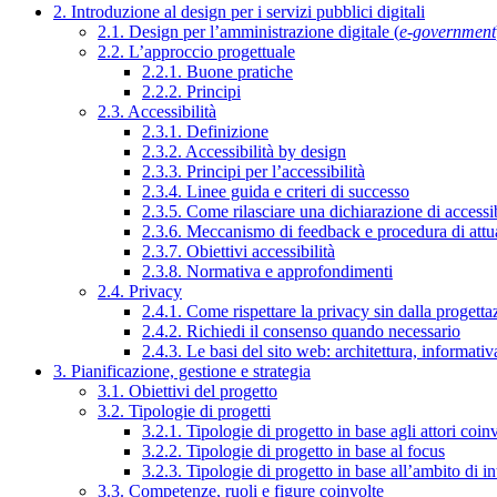
2. Introduzione al design per i servizi pubblici digitali
2.1. Design per l’amministrazione digitale (
e-government
2.2. L’approccio progettuale
2.2.1. Buone pratiche
2.2.2. Principi
2.3. Accessibilità
2.3.1. Definizione
2.3.2. Accessibilità by design
2.3.3. Principi per l’accessibilità
2.3.4. Linee guida e criteri di successo
2.3.5. Come rilasciare una dichiarazione di accessib
2.3.6. Meccanismo di feedback e procedura di attu
2.3.7. Obiettivi accessibilità
2.3.8. Normativa e approfondimenti
2.4. Privacy
2.4.1. Come rispettare la privacy sin dalla progettaz
2.4.2. Richiedi il consenso quando necessario
2.4.3. Le basi del sito web: architettura, informati
3. Pianificazione, gestione e strategia
3.1. Obiettivi del progetto
3.2. Tipologie di progetti
3.2.1. Tipologie di progetto in base agli attori coinv
3.2.2. Tipologie di progetto in base al focus
3.2.3. Tipologie di progetto in base all’ambito di i
3.3. Competenze, ruoli e figure coinvolte