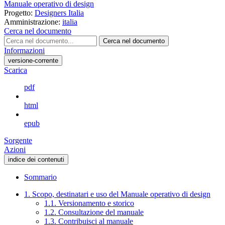
Manuale operativo di design
Progetto:
Designers Italia
Amministrazione:
italia
Cerca nel documento
Cerca nel documento
Informazioni
versione-corrente
Scarica
pdf
html
epub
Sorgente
Azioni
indice dei contenuti
Sommario
1. Scopo, destinatari e uso del Manuale operativo di design
1.1. Versionamento e storico
1.2. Consultazione del manuale
1.3. Contribuisci al manuale