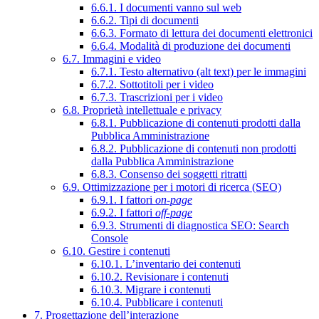
6.6.1. I documenti vanno sul web
6.6.2. Tipi di documenti
6.6.3. Formato di lettura dei documenti elettronici
6.6.4. Modalità di produzione dei documenti
6.7. Immagini e video
6.7.1. Testo alternativo (alt text) per le immagini
6.7.2. Sottotitoli per i video
6.7.3. Trascrizioni per i video
6.8. Proprietà intellettuale e privacy
6.8.1. Pubblicazione di contenuti prodotti dalla
Pubblica Amministrazione
6.8.2. Pubblicazione di contenuti non prodotti
dalla Pubblica Amministrazione
6.8.3. Consenso dei soggetti ritratti
6.9. Ottimizzazione per i motori di ricerca (SEO)
6.9.1. I fattori
on-page
6.9.2. I fattori
off-page
6.9.3. Strumenti di diagnostica SEO: Search
Console
6.10. Gestire i contenuti
6.10.1. L’inventario dei contenuti
6.10.2. Revisionare i contenuti
6.10.3. Migrare i contenuti
6.10.4. Pubblicare i contenuti
7. Progettazione dell’interazione