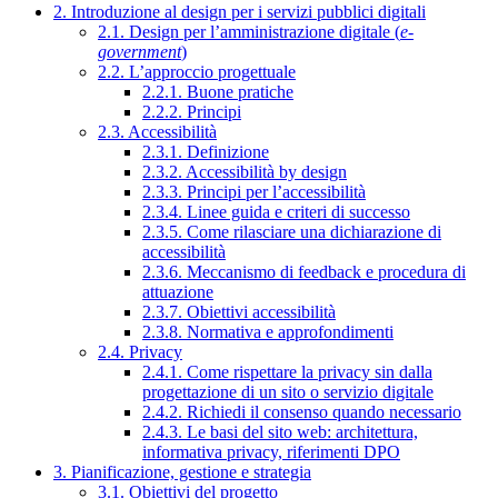
2. Introduzione al design per i servizi pubblici digitali
2.1. Design per l’amministrazione digitale (
e-
government
)
2.2. L’approccio progettuale
2.2.1. Buone pratiche
2.2.2. Principi
2.3. Accessibilità
2.3.1. Definizione
2.3.2. Accessibilità by design
2.3.3. Principi per l’accessibilità
2.3.4. Linee guida e criteri di successo
2.3.5. Come rilasciare una dichiarazione di
accessibilità
2.3.6. Meccanismo di feedback e procedura di
attuazione
2.3.7. Obiettivi accessibilità
2.3.8. Normativa e approfondimenti
2.4. Privacy
2.4.1. Come rispettare la privacy sin dalla
progettazione di un sito o servizio digitale
2.4.2. Richiedi il consenso quando necessario
2.4.3. Le basi del sito web: architettura,
informativa privacy, riferimenti DPO
3. Pianificazione, gestione e strategia
3.1. Obiettivi del progetto