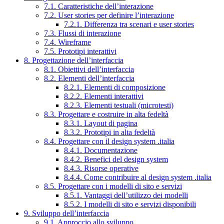
7.1. Caratteristiche dell’interazione
7.2. User stories per definire l’interazione
7.2.1. Differenza tra scenari e user stories
7.3. Flussi di interazione
7.4. Wireframe
7.5. Prototipi interattivi
8. Progettazione dell’interfaccia
8.1. Obiettivi dell’interfaccia
8.2. Elementi dell’interfaccia
8.2.1. Elementi di composizione
8.2.2. Elementi interattivi
8.2.3. Elementi testuali (microtesti)
8.3. Progettare e costruire in alta fedeltà
8.3.1. Layout di pagina
8.3.2. Prototipi in alta fedeltà
8.4. Progettare con il design system .italia
8.4.1. Documentazione
8.4.2. Benefici del design system
8.4.3. Risorse operative
8.4.4. Come contribuire al design system .italia
8.5. Progettare con i modelli di sito e servizi
8.5.1. Vantaggi dell’utilizzo dei modelli
8.5.2. I modelli di sito e servizi disponibili
9. Sviluppo dell’interfaccia
9.1. Approccio allo sviluppo