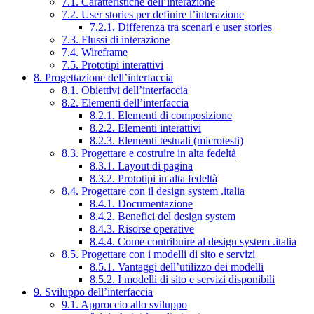
7.1. Caratteristiche dell’interazione
7.2. User stories per definire l’interazione
7.2.1. Differenza tra scenari e user stories
7.3. Flussi di interazione
7.4. Wireframe
7.5. Prototipi interattivi
8. Progettazione dell’interfaccia
8.1. Obiettivi dell’interfaccia
8.2. Elementi dell’interfaccia
8.2.1. Elementi di composizione
8.2.2. Elementi interattivi
8.2.3. Elementi testuali (microtesti)
8.3. Progettare e costruire in alta fedeltà
8.3.1. Layout di pagina
8.3.2. Prototipi in alta fedeltà
8.4. Progettare con il design system .italia
8.4.1. Documentazione
8.4.2. Benefici del design system
8.4.3. Risorse operative
8.4.4. Come contribuire al design system .italia
8.5. Progettare con i modelli di sito e servizi
8.5.1. Vantaggi dell’utilizzo dei modelli
8.5.2. I modelli di sito e servizi disponibili
9. Sviluppo dell’interfaccia
9.1. Approccio allo sviluppo