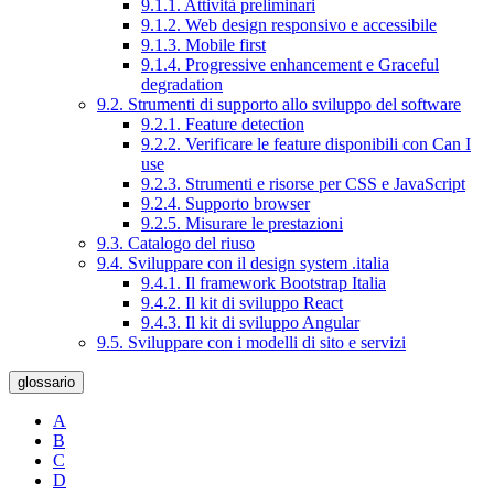
9.1.1. Attività preliminari
9.1.2. Web design responsivo e accessibile
9.1.3. Mobile first
9.1.4. Progressive enhancement e Graceful
degradation
9.2. Strumenti di supporto allo sviluppo del software
9.2.1. Feature detection
9.2.2. Verificare le feature disponibili con Can I
use
9.2.3. Strumenti e risorse per CSS e JavaScript
9.2.4. Supporto browser
9.2.5. Misurare le prestazioni
9.3. Catalogo del riuso
9.4. Sviluppare con il design system .italia
9.4.1. Il framework Bootstrap Italia
9.4.2. Il kit di sviluppo React
9.4.3. Il kit di sviluppo Angular
9.5. Sviluppare con i modelli di sito e servizi
glossario
A
B
C
D