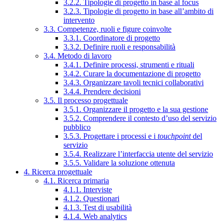
3.2.2. Tipologie di progetto in base al focus
3.2.3. Tipologie di progetto in base all’ambito di
intervento
3.3. Competenze, ruoli e figure coinvolte
3.3.1. Coordinatore di progetto
3.3.2. Definire ruoli e responsabilità
3.4. Metodo di lavoro
3.4.1. Definire processi, strumenti e rituali
3.4.2. Curare la documentazione di progetto
3.4.3. Organizzare tavoli tecnici collaborativi
3.4.4. Prendere decisioni
3.5. Il processo progettuale
3.5.1. Organizzare il progetto e la sua gestione
3.5.2. Comprendere il contesto d’uso del servizio
pubblico
3.5.3. Progettare i processi e i
touchpoint
del
servizio
3.5.4. Realizzare l’interfaccia utente del servizio
3.5.5. Validare la soluzione ottenuta
4. Ricerca progettuale
4.1. Ricerca primaria
4.1.1. Interviste
4.1.2. Questionari
4.1.3. Test di usabilità
4.1.4. Web analytics