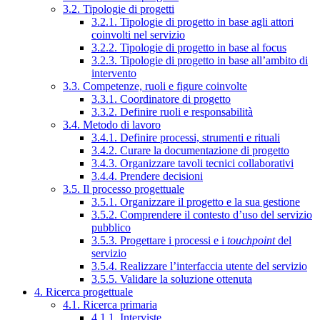
3.2. Tipologie di progetti
3.2.1. Tipologie di progetto in base agli attori
coinvolti nel servizio
3.2.2. Tipologie di progetto in base al focus
3.2.3. Tipologie di progetto in base all’ambito di
intervento
3.3. Competenze, ruoli e figure coinvolte
3.3.1. Coordinatore di progetto
3.3.2. Definire ruoli e responsabilità
3.4. Metodo di lavoro
3.4.1. Definire processi, strumenti e rituali
3.4.2. Curare la documentazione di progetto
3.4.3. Organizzare tavoli tecnici collaborativi
3.4.4. Prendere decisioni
3.5. Il processo progettuale
3.5.1. Organizzare il progetto e la sua gestione
3.5.2. Comprendere il contesto d’uso del servizio
pubblico
3.5.3. Progettare i processi e i
touchpoint
del
servizio
3.5.4. Realizzare l’interfaccia utente del servizio
3.5.5. Validare la soluzione ottenuta
4. Ricerca progettuale
4.1. Ricerca primaria
4.1.1. Interviste