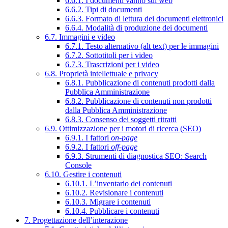
6.6.1. I documenti vanno sul web
6.6.2. Tipi di documenti
6.6.3. Formato di lettura dei documenti elettronici
6.6.4. Modalità di produzione dei documenti
6.7. Immagini e video
6.7.1. Testo alternativo (alt text) per le immagini
6.7.2. Sottotitoli per i video
6.7.3. Trascrizioni per i video
6.8. Proprietà intellettuale e privacy
6.8.1. Pubblicazione di contenuti prodotti dalla
Pubblica Amministrazione
6.8.2. Pubblicazione di contenuti non prodotti
dalla Pubblica Amministrazione
6.8.3. Consenso dei soggetti ritratti
6.9. Ottimizzazione per i motori di ricerca (SEO)
6.9.1. I fattori
on-page
6.9.2. I fattori
off-page
6.9.3. Strumenti di diagnostica SEO: Search
Console
6.10. Gestire i contenuti
6.10.1. L’inventario dei contenuti
6.10.2. Revisionare i contenuti
6.10.3. Migrare i contenuti
6.10.4. Pubblicare i contenuti
7. Progettazione dell’interazione