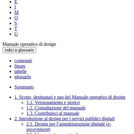
E
I
M
O
S
T
U
Manuale operativo di design
indici e glossario
contenuti
figure
tabelle
glossario
Sommario
1. Scopo, destinatari e uso del Manuale operativo di design
1.1. Versionamento e storico
1.2. Consultazione del manuale
1.3. Contribuisci al manuale
2. Introduzione al design per i servizi pubblici digitali
2.1. Design per l’amministrazione digitale (
e-
government
)