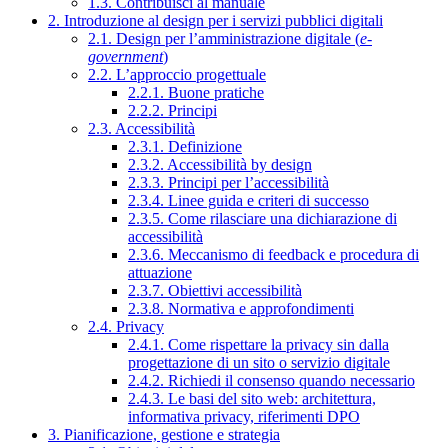
1.3. Contribuisci al manuale
2. Introduzione al design per i servizi pubblici digitali
2.1. Design per l’amministrazione digitale (
e-
government
)
2.2. L’approccio progettuale
2.2.1. Buone pratiche
2.2.2. Principi
2.3. Accessibilità
2.3.1. Definizione
2.3.2. Accessibilità by design
2.3.3. Principi per l’accessibilità
2.3.4. Linee guida e criteri di successo
2.3.5. Come rilasciare una dichiarazione di
accessibilità
2.3.6. Meccanismo di feedback e procedura di
attuazione
2.3.7. Obiettivi accessibilità
2.3.8. Normativa e approfondimenti
2.4. Privacy
2.4.1. Come rispettare la privacy sin dalla
progettazione di un sito o servizio digitale
2.4.2. Richiedi il consenso quando necessario
2.4.3. Le basi del sito web: architettura,
informativa privacy, riferimenti DPO
3. Pianificazione, gestione e strategia