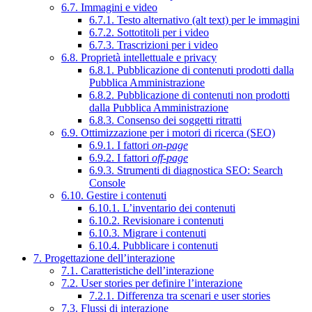
6.7. Immagini e video
6.7.1. Testo alternativo (alt text) per le immagini
6.7.2. Sottotitoli per i video
6.7.3. Trascrizioni per i video
6.8. Proprietà intellettuale e privacy
6.8.1. Pubblicazione di contenuti prodotti dalla
Pubblica Amministrazione
6.8.2. Pubblicazione di contenuti non prodotti
dalla Pubblica Amministrazione
6.8.3. Consenso dei soggetti ritratti
6.9. Ottimizzazione per i motori di ricerca (SEO)
6.9.1. I fattori
on-page
6.9.2. I fattori
off-page
6.9.3. Strumenti di diagnostica SEO: Search
Console
6.10. Gestire i contenuti
6.10.1. L’inventario dei contenuti
6.10.2. Revisionare i contenuti
6.10.3. Migrare i contenuti
6.10.4. Pubblicare i contenuti
7. Progettazione dell’interazione
7.1. Caratteristiche dell’interazione
7.2. User stories per definire l’interazione
7.2.1. Differenza tra scenari e user stories
7.3. Flussi di interazione