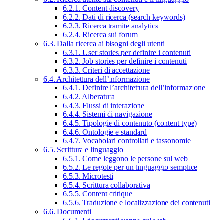
6.2.1. Content discovery
6.2.2. Dati di ricerca (search keywords)
6.2.3. Ricerca tramite analytics
6.2.4. Ricerca sui forum
6.3. Dalla ricerca ai bisogni degli utenti
6.3.1. User stories per definire i contenuti
6.3.2. Job stories per definire i contenuti
6.3.3. Criteri di accettazione
6.4. Architettura dell’informazione
6.4.1. Definire l’architettura dell’informazione
6.4.2. Alberatura
6.4.3. Flussi di interazione
6.4.4. Sistemi di navigazione
6.4.5. Tipologie di contenuto (content type)
6.4.6. Ontologie e standard
6.4.7. Vocabolari controllati e tassonomie
6.5. Scrittura e linguaggio
6.5.1. Come leggono le persone sul web
6.5.2. Le regole per un linguaggio semplice
6.5.3. Microtesti
6.5.4. Scrittura collaborativa
6.5.5. Content critique
6.5.6. Traduzione e localizzazione dei contenuti
6.6. Documenti