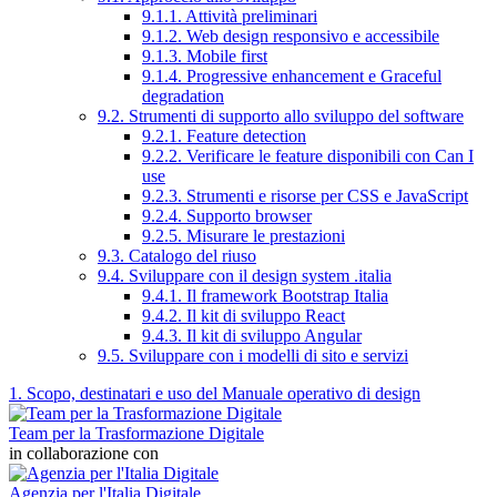
9.1.1. Attività preliminari
9.1.2. Web design responsivo e accessibile
9.1.3. Mobile first
9.1.4. Progressive enhancement e Graceful
degradation
9.2. Strumenti di supporto allo sviluppo del software
9.2.1. Feature detection
9.2.2. Verificare le feature disponibili con Can I
use
9.2.3. Strumenti e risorse per CSS e JavaScript
9.2.4. Supporto browser
9.2.5. Misurare le prestazioni
9.3. Catalogo del riuso
9.4. Sviluppare con il design system .italia
9.4.1. Il framework Bootstrap Italia
9.4.2. Il kit di sviluppo React
9.4.3. Il kit di sviluppo Angular
9.5. Sviluppare con i modelli di sito e servizi
1. Scopo, destinatari e uso del Manuale operativo di design
Team per la Trasformazione Digitale
in collaborazione con
Agenzia per l'Italia Digitale