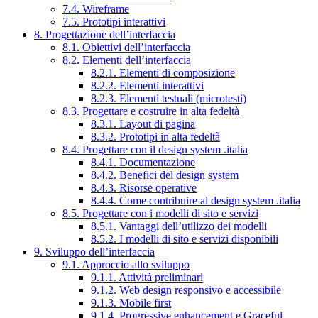
7.4. Wireframe
7.5. Prototipi interattivi
8. Progettazione dell’interfaccia
8.1. Obiettivi dell’interfaccia
8.2. Elementi dell’interfaccia
8.2.1. Elementi di composizione
8.2.2. Elementi interattivi
8.2.3. Elementi testuali (microtesti)
8.3. Progettare e costruire in alta fedeltà
8.3.1. Layout di pagina
8.3.2. Prototipi in alta fedeltà
8.4. Progettare con il design system .italia
8.4.1. Documentazione
8.4.2. Benefici del design system
8.4.3. Risorse operative
8.4.4. Come contribuire al design system .italia
8.5. Progettare con i modelli di sito e servizi
8.5.1. Vantaggi dell’utilizzo dei modelli
8.5.2. I modelli di sito e servizi disponibili
9. Sviluppo dell’interfaccia
9.1. Approccio allo sviluppo
9.1.1. Attività preliminari
9.1.2. Web design responsivo e accessibile
9.1.3. Mobile first
9.1.4. Progressive enhancement e Graceful