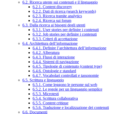
6.2. Ricerca utente sui contenuti e il linguaggio
6.2.1. Content discovery
6.2.2. Dati di ricerca (search keywords)
6.2.3. Ricerca tramite analytics
6.2.4. Ricerca sui forum
6.3. Dalla ricerca ai bisogni degli utenti
6.3.1. User stories per definire i contenuti
6.3.2. Job stories per definire i contenuti
6.3.3. Criteri di accettazione
6.4. Architettura dell’informazione
6.4.1. Definire l’architettura dell’informazione
6.4.2. Alberatura
6.4.3. Flussi di interazione
6.4.4. Sistemi di navigazione
6.4.5. Tipologie di contenuto (content type)
6.4.6. Ontologie e standard
6.4.7. Vocabolari controllati e tassonomie
6.5. Scrittura e linguaggio
6.5.1. Come leggono le persone sul web
6.5.2. Le regole per un linguaggio semplice
6.5.3. Microtesti
6.5.4. Scrittura collaborativa
6.5.5. Content critique
6.5.6. Traduzione e localizzazione dei contenuti
6.6. Documenti