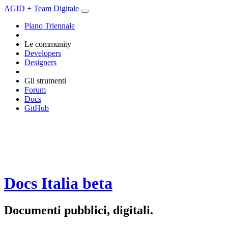
AGID
+
Team Digitale
Piano Triennale
Le community
Developers
Designers
Gli strumenti
Forum
Docs
GitHub
Docs Italia
beta
Documenti pubblici, digitali.