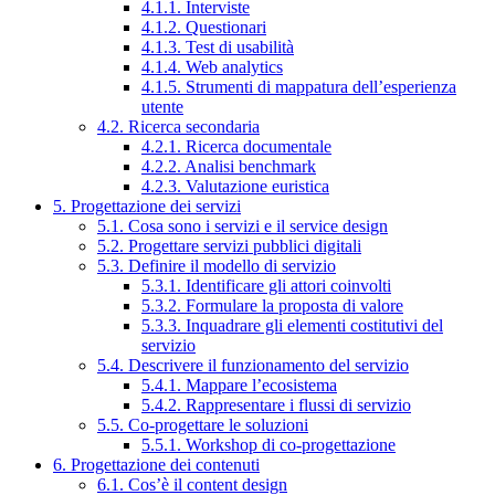
4.1.1. Interviste
4.1.2. Questionari
4.1.3. Test di usabilità
4.1.4. Web analytics
4.1.5. Strumenti di mappatura dell’esperienza
utente
4.2. Ricerca secondaria
4.2.1. Ricerca documentale
4.2.2. Analisi benchmark
4.2.3. Valutazione euristica
5. Progettazione dei servizi
5.1. Cosa sono i servizi e il service design
5.2. Progettare servizi pubblici digitali
5.3. Definire il modello di servizio
5.3.1. Identificare gli attori coinvolti
5.3.2. Formulare la proposta di valore
5.3.3. Inquadrare gli elementi costitutivi del
servizio
5.4. Descrivere il funzionamento del servizio
5.4.1. Mappare l’ecosistema
5.4.2. Rappresentare i flussi di servizio
5.5. Co-progettare le soluzioni
5.5.1. Workshop di co-progettazione
6. Progettazione dei contenuti
6.1. Cos’è il content design