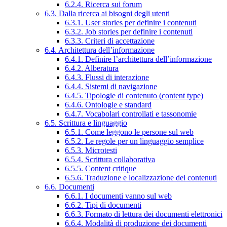
6.2.4. Ricerca sui forum
6.3. Dalla ricerca ai bisogni degli utenti
6.3.1. User stories per definire i contenuti
6.3.2. Job stories per definire i contenuti
6.3.3. Criteri di accettazione
6.4. Architettura dell’informazione
6.4.1. Definire l’architettura dell’informazione
6.4.2. Alberatura
6.4.3. Flussi di interazione
6.4.4. Sistemi di navigazione
6.4.5. Tipologie di contenuto (content type)
6.4.6. Ontologie e standard
6.4.7. Vocabolari controllati e tassonomie
6.5. Scrittura e linguaggio
6.5.1. Come leggono le persone sul web
6.5.2. Le regole per un linguaggio semplice
6.5.3. Microtesti
6.5.4. Scrittura collaborativa
6.5.5. Content critique
6.5.6. Traduzione e localizzazione dei contenuti
6.6. Documenti
6.6.1. I documenti vanno sul web
6.6.2. Tipi di documenti
6.6.3. Formato di lettura dei documenti elettronici
6.6.4. Modalità di produzione dei documenti