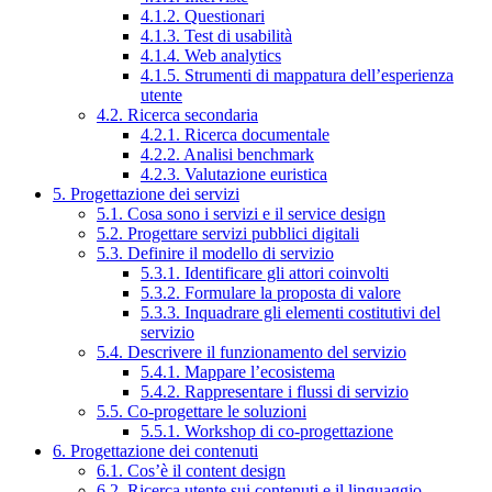
4.1.2. Questionari
4.1.3. Test di usabilità
4.1.4. Web analytics
4.1.5. Strumenti di mappatura dell’esperienza
utente
4.2. Ricerca secondaria
4.2.1. Ricerca documentale
4.2.2. Analisi benchmark
4.2.3. Valutazione euristica
5. Progettazione dei servizi
5.1. Cosa sono i servizi e il service design
5.2. Progettare servizi pubblici digitali
5.3. Definire il modello di servizio
5.3.1. Identificare gli attori coinvolti
5.3.2. Formulare la proposta di valore
5.3.3. Inquadrare gli elementi costitutivi del
servizio
5.4. Descrivere il funzionamento del servizio
5.4.1. Mappare l’ecosistema
5.4.2. Rappresentare i flussi di servizio
5.5. Co-progettare le soluzioni
5.5.1. Workshop di co-progettazione
6. Progettazione dei contenuti
6.1. Cos’è il content design
6.2. Ricerca utente sui contenuti e il linguaggio