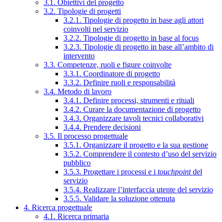
3.1. Obiettivi del progetto
3.2. Tipologie di progetti
3.2.1. Tipologie di progetto in base agli attori
coinvolti nel servizio
3.2.2. Tipologie di progetto in base al focus
3.2.3. Tipologie di progetto in base all’ambito di
intervento
3.3. Competenze, ruoli e figure coinvolte
3.3.1. Coordinatore di progetto
3.3.2. Definire ruoli e responsabilità
3.4. Metodo di lavoro
3.4.1. Definire processi, strumenti e rituali
3.4.2. Curare la documentazione di progetto
3.4.3. Organizzare tavoli tecnici collaborativi
3.4.4. Prendere decisioni
3.5. Il processo progettuale
3.5.1. Organizzare il progetto e la sua gestione
3.5.2. Comprendere il contesto d’uso del servizio
pubblico
3.5.3. Progettare i processi e i
touchpoint
del
servizio
3.5.4. Realizzare l’interfaccia utente del servizio
3.5.5. Validare la soluzione ottenuta
4. Ricerca progettuale
4.1. Ricerca primaria