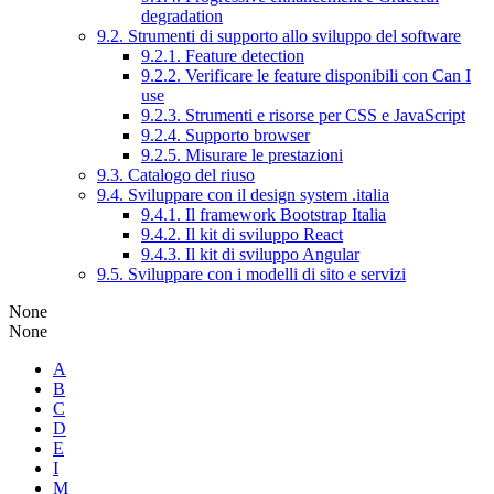
degradation
9.2. Strumenti di supporto allo sviluppo del software
9.2.1. Feature detection
9.2.2. Verificare le feature disponibili con Can I
use
9.2.3. Strumenti e risorse per CSS e JavaScript
9.2.4. Supporto browser
9.2.5. Misurare le prestazioni
9.3. Catalogo del riuso
9.4. Sviluppare con il design system .italia
9.4.1. Il framework Bootstrap Italia
9.4.2. Il kit di sviluppo React
9.4.3. Il kit di sviluppo Angular
9.5. Sviluppare con i modelli di sito e servizi
None
None
A
B
C
D
E
I
M