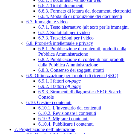
6.6.1. I documenti vanno sul web
6.6.2. Tipi di documenti
6.6.3. Formato di lettura dei documenti elettronici
6.6.4. Modalità di produzione dei documenti
6.7. Immagini e video
6.7.1. Testo alternativo (alt text) per le immagini
6.7.2. Sottotitoli per i video
6.7.3. Trascrizioni per i video
6.8. Proprietà intellettuale e privacy
6.8.1. Pubblicazione di contenuti prodotti dalla
Pubblica Amministrazione
6.8.2. Pubblicazione di contenuti non prodotti
dalla Pubblica Amministrazione
6.8.3. Consenso dei soggetti ritratti
6.9. Ottimizzazione per i motori di ricerca (SEO)
6.9.1. I fattori
on-page
6.9.2. I fattori
off-page
6.9.3. Strumenti di diagnostica SEO: Search
Console
6.10. Gestire i contenuti
6.10.1. L’inventario dei contenuti
6.10.2. Revisionare i contenuti
6.10.3. Migrare i contenuti
6.10.4. Pubblicare i contenuti
7. Progettazione dell’interazione