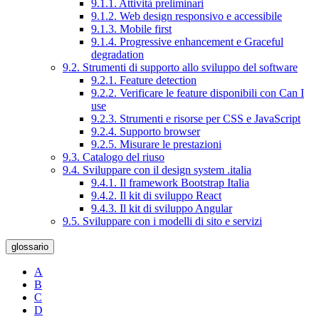
9.1.1. Attività preliminari
9.1.2. Web design responsivo e accessibile
9.1.3. Mobile first
9.1.4. Progressive enhancement e Graceful
degradation
9.2. Strumenti di supporto allo sviluppo del software
9.2.1. Feature detection
9.2.2. Verificare le feature disponibili con Can I
use
9.2.3. Strumenti e risorse per CSS e JavaScript
9.2.4. Supporto browser
9.2.5. Misurare le prestazioni
9.3. Catalogo del riuso
9.4. Sviluppare con il design system .italia
9.4.1. Il framework Bootstrap Italia
9.4.2. Il kit di sviluppo React
9.4.3. Il kit di sviluppo Angular
9.5. Sviluppare con i modelli di sito e servizi
glossario
A
B
C
D