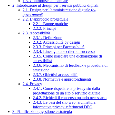
1.3. Contribuisci al manuale
2. Introduzione al design per i servizi pubblici digitali
2.1. Design per l’amministrazione digitale (
e-
government
)
2.2. L’approccio progettuale
2.2.1. Buone pratiche
2.2.2. Principi
2.3. Accessibilità
2.3.1. Definizione
2.3.2. Accessibilità by design
2.3.3. Principi per l’accessibilità
2.3.4. Linee guida e criteri di successo
2.3.5. Come rilasciare una dichiarazione di
accessibilità
2.3.6. Meccanismo di feedback e procedura di
attuazione
2.3.7. Obiettivi accessibilità
2.3.8. Normativa e approfondimenti
2.4. Privacy
2.4.1. Come rispettare la privacy sin dalla
progettazione di un sito o servizio digitale
2.4.2. Richiedi il consenso quando necessario
2.4.3. Le basi del sito web: architettura,
informativa privacy, riferimenti DPO
3. Pianificazione, gestione e strategia