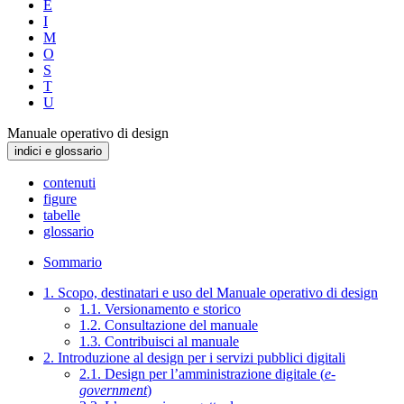
E
I
M
O
S
T
U
Manuale operativo di design
indici e glossario
contenuti
figure
tabelle
glossario
Sommario
1. Scopo, destinatari e uso del Manuale operativo di design
1.1. Versionamento e storico
1.2. Consultazione del manuale
1.3. Contribuisci al manuale
2. Introduzione al design per i servizi pubblici digitali
2.1. Design per l’amministrazione digitale (
e-
government
)