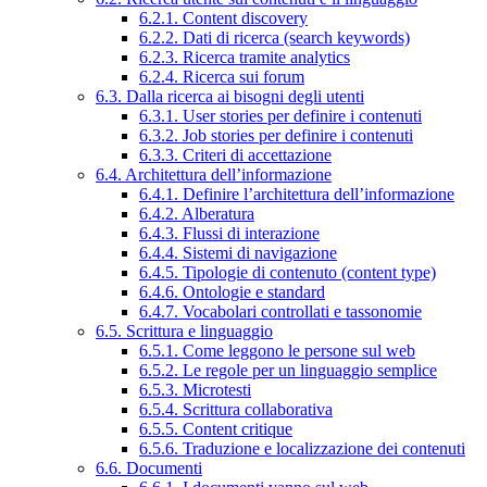
6.2.1. Content discovery
6.2.2. Dati di ricerca (search keywords)
6.2.3. Ricerca tramite analytics
6.2.4. Ricerca sui forum
6.3. Dalla ricerca ai bisogni degli utenti
6.3.1. User stories per definire i contenuti
6.3.2. Job stories per definire i contenuti
6.3.3. Criteri di accettazione
6.4. Architettura dell’informazione
6.4.1. Definire l’architettura dell’informazione
6.4.2. Alberatura
6.4.3. Flussi di interazione
6.4.4. Sistemi di navigazione
6.4.5. Tipologie di contenuto (content type)
6.4.6. Ontologie e standard
6.4.7. Vocabolari controllati e tassonomie
6.5. Scrittura e linguaggio
6.5.1. Come leggono le persone sul web
6.5.2. Le regole per un linguaggio semplice
6.5.3. Microtesti
6.5.4. Scrittura collaborativa
6.5.5. Content critique
6.5.6. Traduzione e localizzazione dei contenuti
6.6. Documenti