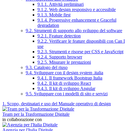
9.1.1. Attività preliminari
9.1.2. Web design responsivo e accessibile
9.1.3. Mobile first
9.1.4. Progressive enhancement e Graceful
degradation
9.2. Strumenti di supporto allo sviluppo del software
9.2.1. Feature detection
9.2.2. Verificare le feature disponibili con Can I
use
9.2.3. Strumenti e risorse per CSS e JavaScript
9.2.4. Supporto browser
9.2.5. Misurare le prestazioni
9.3. Catalogo del riuso
9.4. Sviluppare con il design system .italia
9.4.1. Il framework Bootstrap Italia
9.4.2. Il kit di sviluppo React
9.4.3. Il kit di sviluppo Angular
9.5. Sviluppare con i modelli di sito e servizi
1. Scopo, destinatari e uso del Manuale operativo di design
Team per la Trasformazione Digitale
in collaborazione con
Agenzia per l'Italia Digitale