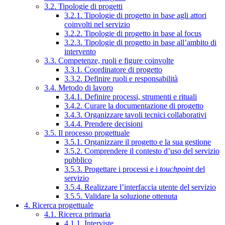
3.2. Tipologie di progetti
3.2.1. Tipologie di progetto in base agli attori
coinvolti nel servizio
3.2.2. Tipologie di progetto in base al focus
3.2.3. Tipologie di progetto in base all’ambito di
intervento
3.3. Competenze, ruoli e figure coinvolte
3.3.1. Coordinatore di progetto
3.3.2. Definire ruoli e responsabilità
3.4. Metodo di lavoro
3.4.1. Definire processi, strumenti e rituali
3.4.2. Curare la documentazione di progetto
3.4.3. Organizzare tavoli tecnici collaborativi
3.4.4. Prendere decisioni
3.5. Il processo progettuale
3.5.1. Organizzare il progetto e la sua gestione
3.5.2. Comprendere il contesto d’uso del servizio
pubblico
3.5.3. Progettare i processi e i
touchpoint
del
servizio
3.5.4. Realizzare l’interfaccia utente del servizio
3.5.5. Validare la soluzione ottenuta
4. Ricerca progettuale
4.1. Ricerca primaria
4.1.1. Interviste