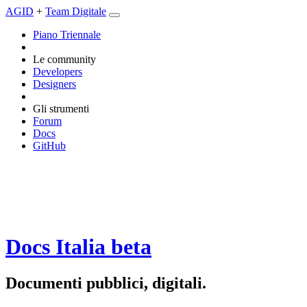
AGID
+
Team Digitale
Piano Triennale
Le community
Developers
Designers
Gli strumenti
Forum
Docs
GitHub
Docs Italia
beta
Documenti pubblici, digitali.