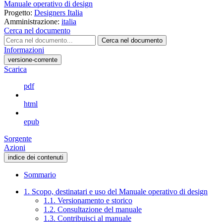
Manuale operativo di design
Progetto:
Designers Italia
Amministrazione:
italia
Cerca nel documento
Cerca nel documento
Informazioni
versione-corrente
Scarica
pdf
html
epub
Sorgente
Azioni
indice dei contenuti
Sommario
1. Scopo, destinatari e uso del Manuale operativo di design
1.1. Versionamento e storico
1.2. Consultazione del manuale
1.3. Contribuisci al manuale