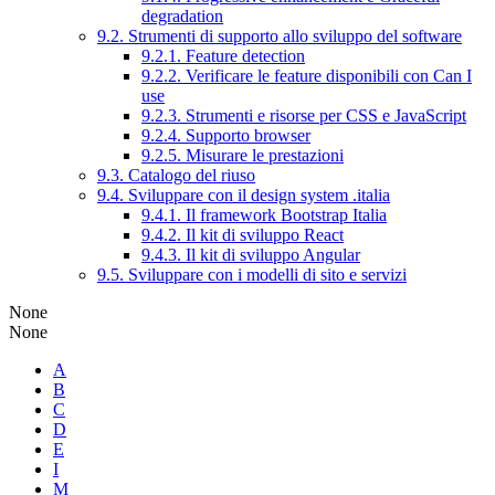
degradation
9.2. Strumenti di supporto allo sviluppo del software
9.2.1. Feature detection
9.2.2. Verificare le feature disponibili con Can I
use
9.2.3. Strumenti e risorse per CSS e JavaScript
9.2.4. Supporto browser
9.2.5. Misurare le prestazioni
9.3. Catalogo del riuso
9.4. Sviluppare con il design system .italia
9.4.1. Il framework Bootstrap Italia
9.4.2. Il kit di sviluppo React
9.4.3. Il kit di sviluppo Angular
9.5. Sviluppare con i modelli di sito e servizi
None
None
A
B
C
D
E
I
M