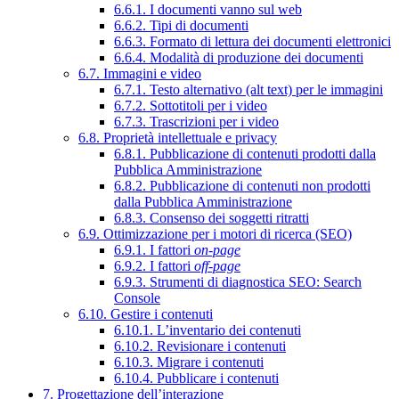
6.6.1. I documenti vanno sul web
6.6.2. Tipi di documenti
6.6.3. Formato di lettura dei documenti elettronici
6.6.4. Modalità di produzione dei documenti
6.7. Immagini e video
6.7.1. Testo alternativo (alt text) per le immagini
6.7.2. Sottotitoli per i video
6.7.3. Trascrizioni per i video
6.8. Proprietà intellettuale e privacy
6.8.1. Pubblicazione di contenuti prodotti dalla
Pubblica Amministrazione
6.8.2. Pubblicazione di contenuti non prodotti
dalla Pubblica Amministrazione
6.8.3. Consenso dei soggetti ritratti
6.9. Ottimizzazione per i motori di ricerca (SEO)
6.9.1. I fattori
on-page
6.9.2. I fattori
off-page
6.9.3. Strumenti di diagnostica SEO: Search
Console
6.10. Gestire i contenuti
6.10.1. L’inventario dei contenuti
6.10.2. Revisionare i contenuti
6.10.3. Migrare i contenuti
6.10.4. Pubblicare i contenuti
7. Progettazione dell’interazione