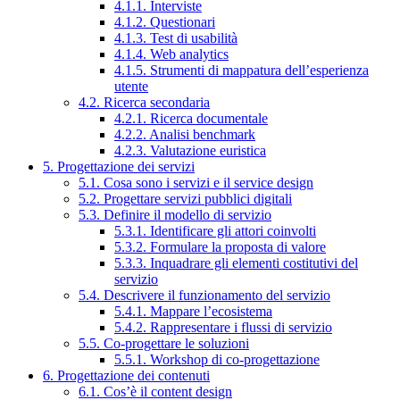
4.1.1. Interviste
4.1.2. Questionari
4.1.3. Test di usabilità
4.1.4. Web analytics
4.1.5. Strumenti di mappatura dell’esperienza
utente
4.2. Ricerca secondaria
4.2.1. Ricerca documentale
4.2.2. Analisi benchmark
4.2.3. Valutazione euristica
5. Progettazione dei servizi
5.1. Cosa sono i servizi e il service design
5.2. Progettare servizi pubblici digitali
5.3. Definire il modello di servizio
5.3.1. Identificare gli attori coinvolti
5.3.2. Formulare la proposta di valore
5.3.3. Inquadrare gli elementi costitutivi del
servizio
5.4. Descrivere il funzionamento del servizio
5.4.1. Mappare l’ecosistema
5.4.2. Rappresentare i flussi di servizio
5.5. Co-progettare le soluzioni
5.5.1. Workshop di co-progettazione
6. Progettazione dei contenuti
6.1. Cos’è il content design