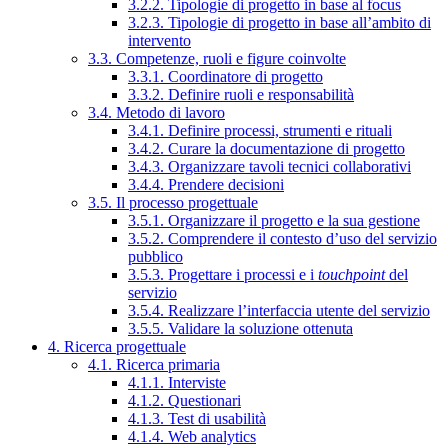
3.2.2. Tipologie di progetto in base al focus
3.2.3. Tipologie di progetto in base all’ambito di
intervento
3.3. Competenze, ruoli e figure coinvolte
3.3.1. Coordinatore di progetto
3.3.2. Definire ruoli e responsabilità
3.4. Metodo di lavoro
3.4.1. Definire processi, strumenti e rituali
3.4.2. Curare la documentazione di progetto
3.4.3. Organizzare tavoli tecnici collaborativi
3.4.4. Prendere decisioni
3.5. Il processo progettuale
3.5.1. Organizzare il progetto e la sua gestione
3.5.2. Comprendere il contesto d’uso del servizio
pubblico
3.5.3. Progettare i processi e i
touchpoint
del
servizio
3.5.4. Realizzare l’interfaccia utente del servizio
3.5.5. Validare la soluzione ottenuta
4. Ricerca progettuale
4.1. Ricerca primaria
4.1.1. Interviste
4.1.2. Questionari
4.1.3. Test di usabilità
4.1.4. Web analytics