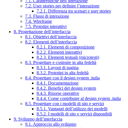
7.1. Caratteristiche dell’interazione
7.2. User stories per definire l’interazione
7.2.1. Differenza tra scenari e user stories
7.3. Flussi di interazione
7.4. Wireframe
7.5. Prototipi interattivi
8. Progettazione dell’interfaccia
8.1. Obiettivi dell’interfaccia
8.2. Elementi dell’interfaccia
8.2.1. Elementi di composizione
8.2.2. Elementi interattivi
8.2.3. Elementi testuali (microtesti)
8.3. Progettare e costruire in alta fedeltà
8.3.1. Layout di pagina
8.3.2. Prototipi in alta fedeltà
8.4. Progettare con il design system .italia
8.4.1. Documentazione
8.4.2. Benefici del design system
8.4.3. Risorse operative
8.4.4. Come contribuire al design system .italia
8.5. Progettare con i modelli di sito e servizi
8.5.1. Vantaggi dell’utilizzo dei modelli
8.5.2. I modelli di sito e servizi disponibili
9. Sviluppo dell’interfaccia
9.1. Approccio allo sviluppo