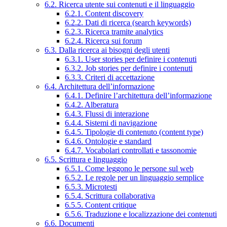
6.2. Ricerca utente sui contenuti e il linguaggio
6.2.1. Content discovery
6.2.2. Dati di ricerca (search keywords)
6.2.3. Ricerca tramite analytics
6.2.4. Ricerca sui forum
6.3. Dalla ricerca ai bisogni degli utenti
6.3.1. User stories per definire i contenuti
6.3.2. Job stories per definire i contenuti
6.3.3. Criteri di accettazione
6.4. Architettura dell’informazione
6.4.1. Definire l’architettura dell’informazione
6.4.2. Alberatura
6.4.3. Flussi di interazione
6.4.4. Sistemi di navigazione
6.4.5. Tipologie di contenuto (content type)
6.4.6. Ontologie e standard
6.4.7. Vocabolari controllati e tassonomie
6.5. Scrittura e linguaggio
6.5.1. Come leggono le persone sul web
6.5.2. Le regole per un linguaggio semplice
6.5.3. Microtesti
6.5.4. Scrittura collaborativa
6.5.5. Content critique
6.5.6. Traduzione e localizzazione dei contenuti
6.6. Documenti