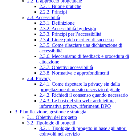
2.2. L’approccio progettuale
2.2.1. Buone pratiche
2.2.2. Principi
2.3. Accessibilità
2.3.1. Definizione
2.3.2. Accessibilità by design
2.3.3. Principi per l’accessibilità
2.3.4. Linee guida e criteri di successo
2.3.5. Come rilasciare una dichiarazione di
accessibilità
2.3.6. Meccanismo di feedback e procedura di
attuazione
2.3.7. Obiettivi accessibilità
2.3.8. Normativa e approfondimenti
2.4. Privacy
2.4.1. Come rispettare la privacy sin dalla
progettazione di un sito o servizio digitale
2.4.2. Richiedi il consenso quando necessario
2.4.3. Le basi del sito web: architettura,
informativa privacy, riferimenti DPO
3. Pianificazione, gestione e strategia
3.1. Obiettivi del progetto
3.2. Tipologie di progetti
3.2.1. Tipologie di progetto in base agli attori
coinvolti nel servizio