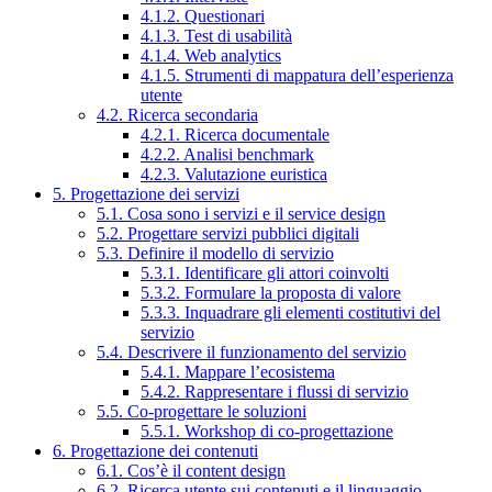
4.1.2. Questionari
4.1.3. Test di usabilità
4.1.4. Web analytics
4.1.5. Strumenti di mappatura dell’esperienza
utente
4.2. Ricerca secondaria
4.2.1. Ricerca documentale
4.2.2. Analisi benchmark
4.2.3. Valutazione euristica
5. Progettazione dei servizi
5.1. Cosa sono i servizi e il service design
5.2. Progettare servizi pubblici digitali
5.3. Definire il modello di servizio
5.3.1. Identificare gli attori coinvolti
5.3.2. Formulare la proposta di valore
5.3.3. Inquadrare gli elementi costitutivi del
servizio
5.4. Descrivere il funzionamento del servizio
5.4.1. Mappare l’ecosistema
5.4.2. Rappresentare i flussi di servizio
5.5. Co-progettare le soluzioni
5.5.1. Workshop di co-progettazione
6. Progettazione dei contenuti
6.1. Cos’è il content design
6.2. Ricerca utente sui contenuti e il linguaggio