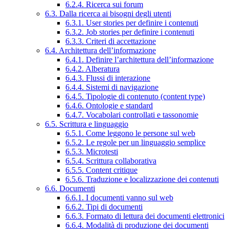
6.2.4. Ricerca sui forum
6.3. Dalla ricerca ai bisogni degli utenti
6.3.1. User stories per definire i contenuti
6.3.2. Job stories per definire i contenuti
6.3.3. Criteri di accettazione
6.4. Architettura dell’informazione
6.4.1. Definire l’architettura dell’informazione
6.4.2. Alberatura
6.4.3. Flussi di interazione
6.4.4. Sistemi di navigazione
6.4.5. Tipologie di contenuto (content type)
6.4.6. Ontologie e standard
6.4.7. Vocabolari controllati e tassonomie
6.5. Scrittura e linguaggio
6.5.1. Come leggono le persone sul web
6.5.2. Le regole per un linguaggio semplice
6.5.3. Microtesti
6.5.4. Scrittura collaborativa
6.5.5. Content critique
6.5.6. Traduzione e localizzazione dei contenuti
6.6. Documenti
6.6.1. I documenti vanno sul web
6.6.2. Tipi di documenti
6.6.3. Formato di lettura dei documenti elettronici
6.6.4. Modalità di produzione dei documenti