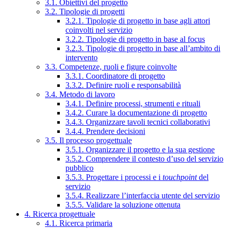
3.1. Obiettivi del progetto
3.2. Tipologie di progetti
3.2.1. Tipologie di progetto in base agli attori
coinvolti nel servizio
3.2.2. Tipologie di progetto in base al focus
3.2.3. Tipologie di progetto in base all’ambito di
intervento
3.3. Competenze, ruoli e figure coinvolte
3.3.1. Coordinatore di progetto
3.3.2. Definire ruoli e responsabilità
3.4. Metodo di lavoro
3.4.1. Definire processi, strumenti e rituali
3.4.2. Curare la documentazione di progetto
3.4.3. Organizzare tavoli tecnici collaborativi
3.4.4. Prendere decisioni
3.5. Il processo progettuale
3.5.1. Organizzare il progetto e la sua gestione
3.5.2. Comprendere il contesto d’uso del servizio
pubblico
3.5.3. Progettare i processi e i
touchpoint
del
servizio
3.5.4. Realizzare l’interfaccia utente del servizio
3.5.5. Validare la soluzione ottenuta
4. Ricerca progettuale
4.1. Ricerca primaria