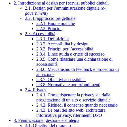
2. Introduzione al design per i servizi pubblici digitali
2.1. Design per l’amministrazione digitale (
e-
government
)
2.2. L’approccio progettuale
2.2.1. Buone pratiche
2.2.2. Principi
2.3. Accessibilità
2.3.1. Definizione
2.3.2. Accessibilità by design
2.3.3. Principi per l’accessibilità
2.3.4. Linee guida e criteri di successo
2.3.5. Come rilasciare una dichiarazione di
accessibilità
2.3.6. Meccanismo di feedback e procedura di
attuazione
2.3.7. Obiettivi accessibilità
2.3.8. Normativa e approfondimenti
2.4. Privacy
2.4.1. Come rispettare la privacy sin dalla
progettazione di un sito o servizio digitale
2.4.2. Richiedi il consenso quando necessario
2.4.3. Le basi del sito web: architettura,
informativa privacy, riferimenti DPO
3. Pianificazione, gestione e strategia
3.1. Obiettivi del progetto