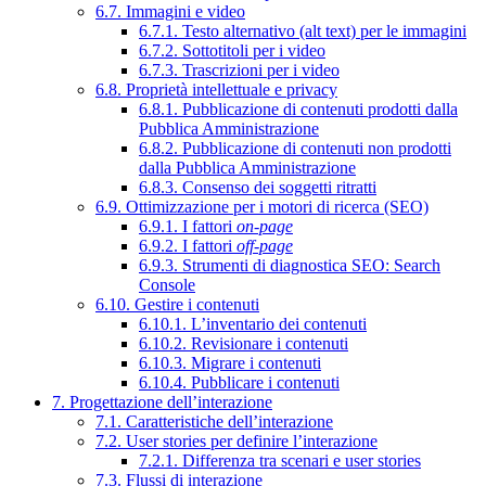
6.7. Immagini e video
6.7.1. Testo alternativo (alt text) per le immagini
6.7.2. Sottotitoli per i video
6.7.3. Trascrizioni per i video
6.8. Proprietà intellettuale e privacy
6.8.1. Pubblicazione di contenuti prodotti dalla
Pubblica Amministrazione
6.8.2. Pubblicazione di contenuti non prodotti
dalla Pubblica Amministrazione
6.8.3. Consenso dei soggetti ritratti
6.9. Ottimizzazione per i motori di ricerca (SEO)
6.9.1. I fattori
on-page
6.9.2. I fattori
off-page
6.9.3. Strumenti di diagnostica SEO: Search
Console
6.10. Gestire i contenuti
6.10.1. L’inventario dei contenuti
6.10.2. Revisionare i contenuti
6.10.3. Migrare i contenuti
6.10.4. Pubblicare i contenuti
7. Progettazione dell’interazione
7.1. Caratteristiche dell’interazione
7.2. User stories per definire l’interazione
7.2.1. Differenza tra scenari e user stories
7.3. Flussi di interazione