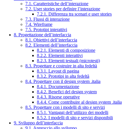
7.1. Caratteristiche dell’interazione
7.2. User stories per definire l’interazione
7.2.1. Differenza tra scenari e user stories
7.3. Flussi di interazione
7.4. Wireframe
7.5. Prototipi interattivi
8. Progettazione dell’interfaccia
8.1. Obiettivi dell’interfaccia
8.2. Elementi dell’interfaccia
8.2.1. Elementi di composizione
8.2.2. Elementi interattivi
8.2.3. Elementi testuali (microtesti)
8.3. Progettare e costruire in alta fedeltà
8.3.1. Layout di pagina
8.3.2. Prototipi in alta fedeltà
8.4. Progettare con il design system .italia
8.4.1. Documentazione
8.4.2. Benefici del design system
8.4.3. Risorse operative
8.4.4. Come contribuire al design system .italia
8.5. Progettare con i modelli di sito e servizi
8.5.1. Vantaggi dell’utilizzo dei modelli
8.5.2. I modelli di sito e servizi disponibili
9. Sviluppo dell’interfaccia
9.1. Approccio allo sviluppo