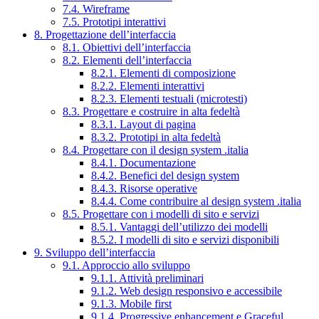
7.4. Wireframe
7.5. Prototipi interattivi
8. Progettazione dell’interfaccia
8.1. Obiettivi dell’interfaccia
8.2. Elementi dell’interfaccia
8.2.1. Elementi di composizione
8.2.2. Elementi interattivi
8.2.3. Elementi testuali (microtesti)
8.3. Progettare e costruire in alta fedeltà
8.3.1. Layout di pagina
8.3.2. Prototipi in alta fedeltà
8.4. Progettare con il design system .italia
8.4.1. Documentazione
8.4.2. Benefici del design system
8.4.3. Risorse operative
8.4.4. Come contribuire al design system .italia
8.5. Progettare con i modelli di sito e servizi
8.5.1. Vantaggi dell’utilizzo dei modelli
8.5.2. I modelli di sito e servizi disponibili
9. Sviluppo dell’interfaccia
9.1. Approccio allo sviluppo
9.1.1. Attività preliminari
9.1.2. Web design responsivo e accessibile
9.1.3. Mobile first
9.1.4. Progressive enhancement e Graceful