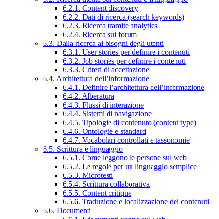
6.2.1. Content discovery
6.2.2. Dati di ricerca (search keywords)
6.2.3. Ricerca tramite analytics
6.2.4. Ricerca sui forum
6.3. Dalla ricerca ai bisogni degli utenti
6.3.1. User stories per definire i contenuti
6.3.2. Job stories per definire i contenuti
6.3.3. Criteri di accettazione
6.4. Architettura dell’informazione
6.4.1. Definire l’architettura dell’informazione
6.4.2. Alberatura
6.4.3. Flussi di interazione
6.4.4. Sistemi di navigazione
6.4.5. Tipologie di contenuto (content type)
6.4.6. Ontologie e standard
6.4.7. Vocabolari controllati e tassonomie
6.5. Scrittura e linguaggio
6.5.1. Come leggono le persone sul web
6.5.2. Le regole per un linguaggio semplice
6.5.3. Microtesti
6.5.4. Scrittura collaborativa
6.5.5. Content critique
6.5.6. Traduzione e localizzazione dei contenuti
6.6. Documenti