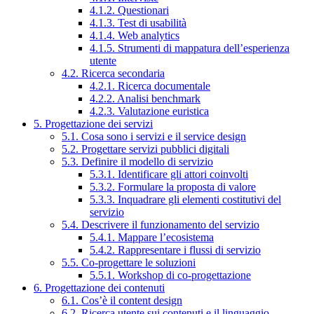
4.1.2. Questionari
4.1.3. Test di usabilità
4.1.4. Web analytics
4.1.5. Strumenti di mappatura dell’esperienza
utente
4.2. Ricerca secondaria
4.2.1. Ricerca documentale
4.2.2. Analisi benchmark
4.2.3. Valutazione euristica
5. Progettazione dei servizi
5.1. Cosa sono i servizi e il service design
5.2. Progettare servizi pubblici digitali
5.3. Definire il modello di servizio
5.3.1. Identificare gli attori coinvolti
5.3.2. Formulare la proposta di valore
5.3.3. Inquadrare gli elementi costitutivi del
servizio
5.4. Descrivere il funzionamento del servizio
5.4.1. Mappare l’ecosistema
5.4.2. Rappresentare i flussi di servizio
5.5. Co-progettare le soluzioni
5.5.1. Workshop di co-progettazione
6. Progettazione dei contenuti
6.1. Cos’è il content design
6.2. Ricerca utente sui contenuti e il linguaggio