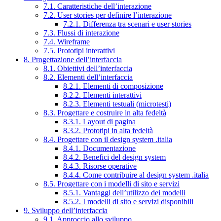
7.1. Caratteristiche dell’interazione
7.2. User stories per definire l’interazione
7.2.1. Differenza tra scenari e user stories
7.3. Flussi di interazione
7.4. Wireframe
7.5. Prototipi interattivi
8. Progettazione dell’interfaccia
8.1. Obiettivi dell’interfaccia
8.2. Elementi dell’interfaccia
8.2.1. Elementi di composizione
8.2.2. Elementi interattivi
8.2.3. Elementi testuali (microtesti)
8.3. Progettare e costruire in alta fedeltà
8.3.1. Layout di pagina
8.3.2. Prototipi in alta fedeltà
8.4. Progettare con il design system .italia
8.4.1. Documentazione
8.4.2. Benefici del design system
8.4.3. Risorse operative
8.4.4. Come contribuire al design system .italia
8.5. Progettare con i modelli di sito e servizi
8.5.1. Vantaggi dell’utilizzo dei modelli
8.5.2. I modelli di sito e servizi disponibili
9. Sviluppo dell’interfaccia
9.1. Approccio allo sviluppo