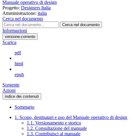
Manuale operativo di design
Progetto:
Designers Italia
Amministrazione:
italia
Cerca nel documento
Cerca nel documento
Informazioni
versione-corrente
Scarica
pdf
html
epub
Sorgente
Azioni
indice dei contenuti
Sommario
1. Scopo, destinatari e uso del Manuale operativo di design
1.1. Versionamento e storico
1.2. Consultazione del manuale
1.3. Contribuisci al manuale