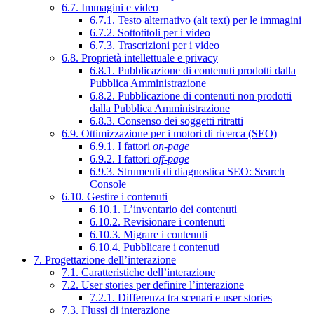
6.7. Immagini e video
6.7.1. Testo alternativo (alt text) per le immagini
6.7.2. Sottotitoli per i video
6.7.3. Trascrizioni per i video
6.8. Proprietà intellettuale e privacy
6.8.1. Pubblicazione di contenuti prodotti dalla
Pubblica Amministrazione
6.8.2. Pubblicazione di contenuti non prodotti
dalla Pubblica Amministrazione
6.8.3. Consenso dei soggetti ritratti
6.9. Ottimizzazione per i motori di ricerca (SEO)
6.9.1. I fattori
on-page
6.9.2. I fattori
off-page
6.9.3. Strumenti di diagnostica SEO: Search
Console
6.10. Gestire i contenuti
6.10.1. L’inventario dei contenuti
6.10.2. Revisionare i contenuti
6.10.3. Migrare i contenuti
6.10.4. Pubblicare i contenuti
7. Progettazione dell’interazione
7.1. Caratteristiche dell’interazione
7.2. User stories per definire l’interazione
7.2.1. Differenza tra scenari e user stories
7.3. Flussi di interazione