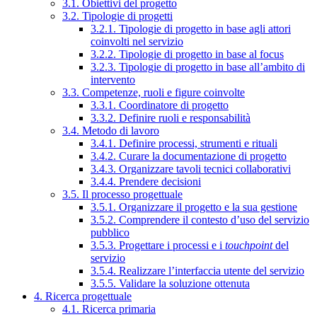
3.1. Obiettivi del progetto
3.2. Tipologie di progetti
3.2.1. Tipologie di progetto in base agli attori
coinvolti nel servizio
3.2.2. Tipologie di progetto in base al focus
3.2.3. Tipologie di progetto in base all’ambito di
intervento
3.3. Competenze, ruoli e figure coinvolte
3.3.1. Coordinatore di progetto
3.3.2. Definire ruoli e responsabilità
3.4. Metodo di lavoro
3.4.1. Definire processi, strumenti e rituali
3.4.2. Curare la documentazione di progetto
3.4.3. Organizzare tavoli tecnici collaborativi
3.4.4. Prendere decisioni
3.5. Il processo progettuale
3.5.1. Organizzare il progetto e la sua gestione
3.5.2. Comprendere il contesto d’uso del servizio
pubblico
3.5.3. Progettare i processi e i
touchpoint
del
servizio
3.5.4. Realizzare l’interfaccia utente del servizio
3.5.5. Validare la soluzione ottenuta
4. Ricerca progettuale
4.1. Ricerca primaria