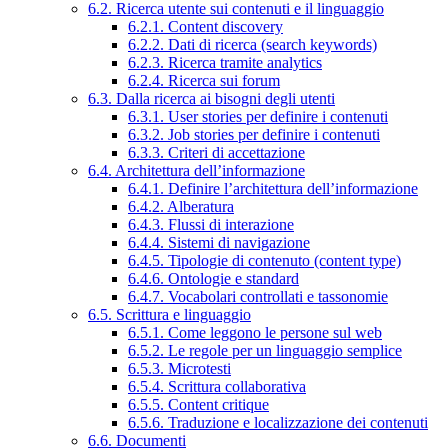
6.2. Ricerca utente sui contenuti e il linguaggio
6.2.1. Content discovery
6.2.2. Dati di ricerca (search keywords)
6.2.3. Ricerca tramite analytics
6.2.4. Ricerca sui forum
6.3. Dalla ricerca ai bisogni degli utenti
6.3.1. User stories per definire i contenuti
6.3.2. Job stories per definire i contenuti
6.3.3. Criteri di accettazione
6.4. Architettura dell’informazione
6.4.1. Definire l’architettura dell’informazione
6.4.2. Alberatura
6.4.3. Flussi di interazione
6.4.4. Sistemi di navigazione
6.4.5. Tipologie di contenuto (content type)
6.4.6. Ontologie e standard
6.4.7. Vocabolari controllati e tassonomie
6.5. Scrittura e linguaggio
6.5.1. Come leggono le persone sul web
6.5.2. Le regole per un linguaggio semplice
6.5.3. Microtesti
6.5.4. Scrittura collaborativa
6.5.5. Content critique
6.5.6. Traduzione e localizzazione dei contenuti
6.6. Documenti