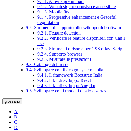
9.1.1. Attività preliminari
9.1.2. Web design responsivo e accessibile
9.1.3. Mobile first
9.1.4. Progressive enhancement e Graceful
degradation
9.2. Strumenti di supporto allo sviluppo del software
9.2.1. Feature detection
9.2.2. Verificare le feature disponibili con Can I
use
9.2.3. Strumenti e risorse per CSS e JavaScript
9.2.4. Supporto browser
9.2.5. Misurare le prestazioni
9.3. Catalogo del riuso
9.4. Sviluppare con il design system .italia
9.4.1. Il framework Bootstrap Italia
9.4.2. Il kit di sviluppo React
9.4.3. Il kit di sviluppo Angular
9.5. Sviluppare con i modelli di sito e servizi
glossario
A
B
C
D