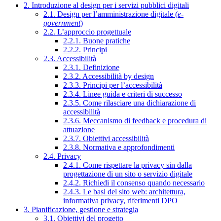
2. Introduzione al design per i servizi pubblici digitali
2.1. Design per l’amministrazione digitale (
e-
government
)
2.2. L’approccio progettuale
2.2.1. Buone pratiche
2.2.2. Principi
2.3. Accessibilità
2.3.1. Definizione
2.3.2. Accessibilità by design
2.3.3. Principi per l’accessibilità
2.3.4. Linee guida e criteri di successo
2.3.5. Come rilasciare una dichiarazione di
accessibilità
2.3.6. Meccanismo di feedback e procedura di
attuazione
2.3.7. Obiettivi accessibilità
2.3.8. Normativa e approfondimenti
2.4. Privacy
2.4.1. Come rispettare la privacy sin dalla
progettazione di un sito o servizio digitale
2.4.2. Richiedi il consenso quando necessario
2.4.3. Le basi del sito web: architettura,
informativa privacy, riferimenti DPO
3. Pianificazione, gestione e strategia
3.1. Obiettivi del progetto