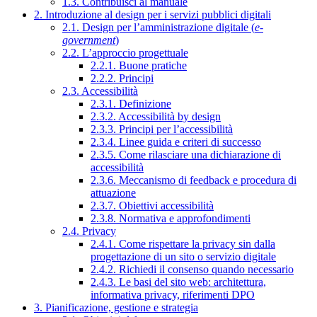
1.3. Contribuisci al manuale
2. Introduzione al design per i servizi pubblici digitali
2.1. Design per l’amministrazione digitale (
e-
government
)
2.2. L’approccio progettuale
2.2.1. Buone pratiche
2.2.2. Principi
2.3. Accessibilità
2.3.1. Definizione
2.3.2. Accessibilità by design
2.3.3. Principi per l’accessibilità
2.3.4. Linee guida e criteri di successo
2.3.5. Come rilasciare una dichiarazione di
accessibilità
2.3.6. Meccanismo di feedback e procedura di
attuazione
2.3.7. Obiettivi accessibilità
2.3.8. Normativa e approfondimenti
2.4. Privacy
2.4.1. Come rispettare la privacy sin dalla
progettazione di un sito o servizio digitale
2.4.2. Richiedi il consenso quando necessario
2.4.3. Le basi del sito web: architettura,
informativa privacy, riferimenti DPO
3. Pianificazione, gestione e strategia