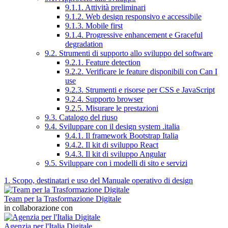
9.1.1. Attività preliminari
9.1.2. Web design responsivo e accessibile
9.1.3. Mobile first
9.1.4. Progressive enhancement e Graceful
degradation
9.2. Strumenti di supporto allo sviluppo del software
9.2.1. Feature detection
9.2.2. Verificare le feature disponibili con Can I
use
9.2.3. Strumenti e risorse per CSS e JavaScript
9.2.4. Supporto browser
9.2.5. Misurare le prestazioni
9.3. Catalogo del riuso
9.4. Sviluppare con il design system .italia
9.4.1. Il framework Bootstrap Italia
9.4.2. Il kit di sviluppo React
9.4.3. Il kit di sviluppo Angular
9.5. Sviluppare con i modelli di sito e servizi
1. Scopo, destinatari e uso del Manuale operativo di design
Team per la Trasformazione Digitale
in collaborazione con
Agenzia per l'Italia Digitale