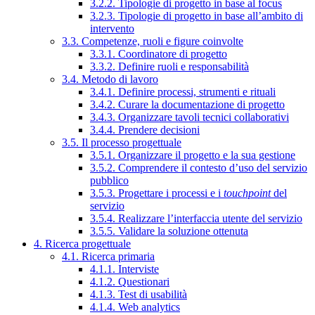
3.2.2. Tipologie di progetto in base al focus
3.2.3. Tipologie di progetto in base all’ambito di
intervento
3.3. Competenze, ruoli e figure coinvolte
3.3.1. Coordinatore di progetto
3.3.2. Definire ruoli e responsabilità
3.4. Metodo di lavoro
3.4.1. Definire processi, strumenti e rituali
3.4.2. Curare la documentazione di progetto
3.4.3. Organizzare tavoli tecnici collaborativi
3.4.4. Prendere decisioni
3.5. Il processo progettuale
3.5.1. Organizzare il progetto e la sua gestione
3.5.2. Comprendere il contesto d’uso del servizio
pubblico
3.5.3. Progettare i processi e i
touchpoint
del
servizio
3.5.4. Realizzare l’interfaccia utente del servizio
3.5.5. Validare la soluzione ottenuta
4. Ricerca progettuale
4.1. Ricerca primaria
4.1.1. Interviste
4.1.2. Questionari
4.1.3. Test di usabilità
4.1.4. Web analytics