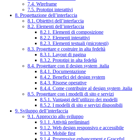
7.4. Wireframe
7.5. Prototipi interattivi
8. Progettazione dell’interfaccia
8.1. Obiettivi dell’interfaccia
8.2. Elementi dell’interfaccia
8.2.1. Elementi di composizione
8.2.2. Elementi interattivi
8.2.3. Elementi testuali (microtesti)
8.3. Progettare e costruire in alta fedeltà
8.3.1. Layout di pagina
8.3.2. Prototipi in alta fedeltà
8.4. Progettare con il design system .italia
8.4.1. Documentazione
8.4.2. Benefici del design system
8.4.3. Risorse operative
8.4.4. Come contribuire al design system .italia
8.5. Progettare con i modelli di sito e servizi
8.5.1. Vantaggi dell’utilizzo dei modelli
8.5.2. I modelli di sito e servizi disponibili
9. Sviluppo dell’interfaccia
9.1. Approccio allo sviluppo
9.1.1. Attività preliminari
9.1.2. Web design responsivo e accessibile
9.1.3. Mobile first
9.1.4. Progressive enhancement e Graceful