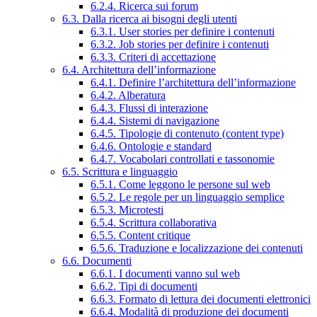
6.2.4. Ricerca sui forum
6.3. Dalla ricerca ai bisogni degli utenti
6.3.1. User stories per definire i contenuti
6.3.2. Job stories per definire i contenuti
6.3.3. Criteri di accettazione
6.4. Architettura dell’informazione
6.4.1. Definire l’architettura dell’informazione
6.4.2. Alberatura
6.4.3. Flussi di interazione
6.4.4. Sistemi di navigazione
6.4.5. Tipologie di contenuto (content type)
6.4.6. Ontologie e standard
6.4.7. Vocabolari controllati e tassonomie
6.5. Scrittura e linguaggio
6.5.1. Come leggono le persone sul web
6.5.2. Le regole per un linguaggio semplice
6.5.3. Microtesti
6.5.4. Scrittura collaborativa
6.5.5. Content critique
6.5.6. Traduzione e localizzazione dei contenuti
6.6. Documenti
6.6.1. I documenti vanno sul web
6.6.2. Tipi di documenti
6.6.3. Formato di lettura dei documenti elettronici
6.6.4. Modalità di produzione dei documenti