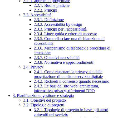
2.2. L’approccio progettuale
2.2.1. Buone pratiche
2.2.2. Principi
2.3. Accessibilità
2.3.1. Definizione
2.3.2. Accessibilità by design
2.3.3. Principi per l’accessibilità
2.3.4. Linee guida e criteri di successo
2.3.5. Come rilasciare una dichiarazione di
accessibilità
2.3.6. Meccanismo di feedback e procedura di
attuazione
2.3.7. Obiettivi accessibilità
2.3.8. Normativa e approfondimenti
2.4. Privacy
2.4.1. Come rispettare la privacy sin dalla
progettazione di un sito o servizio digitale
2.4.2. Richiedi il consenso quando necessario
2.4.3. Le basi del sito web: architettura,
informativa privacy, riferimenti DPO
3. Pianificazione, gestione e strategia
3.1. Obiettivi del progetto
3.2. Tipologie di progetti
3.2.1. Tipologie di progetto in base agli attori
coinvolti nel servizio