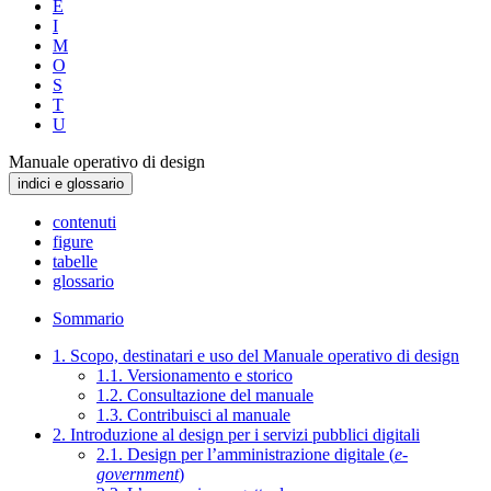
E
I
M
O
S
T
U
Manuale operativo di design
indici e glossario
contenuti
figure
tabelle
glossario
Sommario
1. Scopo, destinatari e uso del Manuale operativo di design
1.1. Versionamento e storico
1.2. Consultazione del manuale
1.3. Contribuisci al manuale
2. Introduzione al design per i servizi pubblici digitali
2.1. Design per l’amministrazione digitale (
e-
government
)