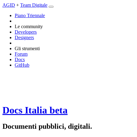
AGID
+
Team Digitale
Piano Triennale
Le community
Developers
Designers
Gli strumenti
Forum
Docs
GitHub
Docs Italia
beta
Documenti pubblici, digitali.