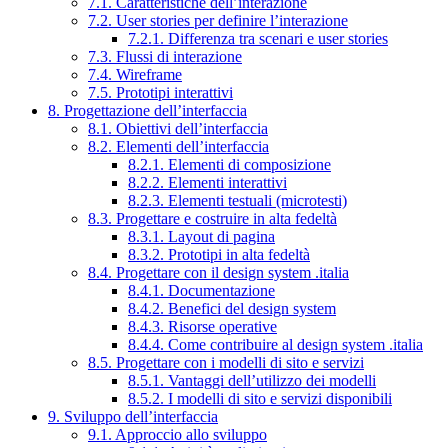
7.1. Caratteristiche dell’interazione
7.2. User stories per definire l’interazione
7.2.1. Differenza tra scenari e user stories
7.3. Flussi di interazione
7.4. Wireframe
7.5. Prototipi interattivi
8. Progettazione dell’interfaccia
8.1. Obiettivi dell’interfaccia
8.2. Elementi dell’interfaccia
8.2.1. Elementi di composizione
8.2.2. Elementi interattivi
8.2.3. Elementi testuali (microtesti)
8.3. Progettare e costruire in alta fedeltà
8.3.1. Layout di pagina
8.3.2. Prototipi in alta fedeltà
8.4. Progettare con il design system .italia
8.4.1. Documentazione
8.4.2. Benefici del design system
8.4.3. Risorse operative
8.4.4. Come contribuire al design system .italia
8.5. Progettare con i modelli di sito e servizi
8.5.1. Vantaggi dell’utilizzo dei modelli
8.5.2. I modelli di sito e servizi disponibili
9. Sviluppo dell’interfaccia
9.1. Approccio allo sviluppo