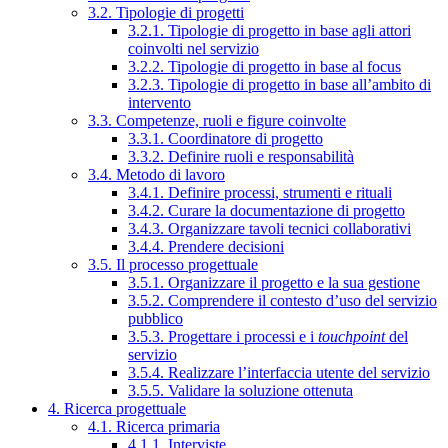
3.2. Tipologie di progetti
3.2.1. Tipologie di progetto in base agli attori
coinvolti nel servizio
3.2.2. Tipologie di progetto in base al focus
3.2.3. Tipologie di progetto in base all’ambito di
intervento
3.3. Competenze, ruoli e figure coinvolte
3.3.1. Coordinatore di progetto
3.3.2. Definire ruoli e responsabilità
3.4. Metodo di lavoro
3.4.1. Definire processi, strumenti e rituali
3.4.2. Curare la documentazione di progetto
3.4.3. Organizzare tavoli tecnici collaborativi
3.4.4. Prendere decisioni
3.5. Il processo progettuale
3.5.1. Organizzare il progetto e la sua gestione
3.5.2. Comprendere il contesto d’uso del servizio
pubblico
3.5.3. Progettare i processi e i
touchpoint
del
servizio
3.5.4. Realizzare l’interfaccia utente del servizio
3.5.5. Validare la soluzione ottenuta
4. Ricerca progettuale
4.1. Ricerca primaria
4.1.1. Interviste