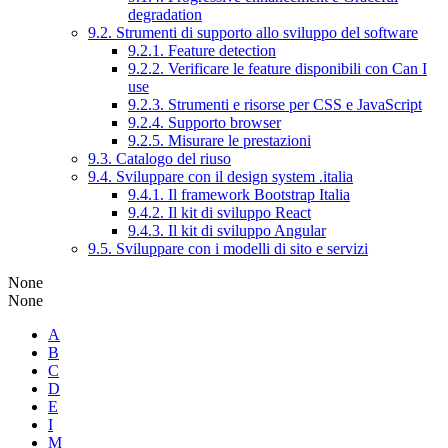
degradation
9.2. Strumenti di supporto allo sviluppo del software
9.2.1. Feature detection
9.2.2. Verificare le feature disponibili con Can I
use
9.2.3. Strumenti e risorse per CSS e JavaScript
9.2.4. Supporto browser
9.2.5. Misurare le prestazioni
9.3. Catalogo del riuso
9.4. Sviluppare con il design system .italia
9.4.1. Il framework Bootstrap Italia
9.4.2. Il kit di sviluppo React
9.4.3. Il kit di sviluppo Angular
9.5. Sviluppare con i modelli di sito e servizi
None
None
A
B
C
D
E
I
M