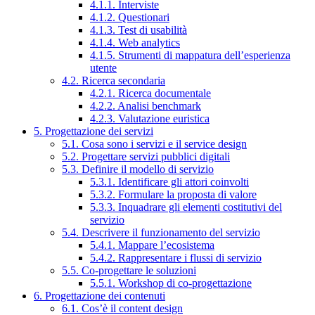
4.1.1. Interviste
4.1.2. Questionari
4.1.3. Test di usabilità
4.1.4. Web analytics
4.1.5. Strumenti di mappatura dell’esperienza
utente
4.2. Ricerca secondaria
4.2.1. Ricerca documentale
4.2.2. Analisi benchmark
4.2.3. Valutazione euristica
5. Progettazione dei servizi
5.1. Cosa sono i servizi e il service design
5.2. Progettare servizi pubblici digitali
5.3. Definire il modello di servizio
5.3.1. Identificare gli attori coinvolti
5.3.2. Formulare la proposta di valore
5.3.3. Inquadrare gli elementi costitutivi del
servizio
5.4. Descrivere il funzionamento del servizio
5.4.1. Mappare l’ecosistema
5.4.2. Rappresentare i flussi di servizio
5.5. Co-progettare le soluzioni
5.5.1. Workshop di co-progettazione
6. Progettazione dei contenuti
6.1. Cos’è il content design