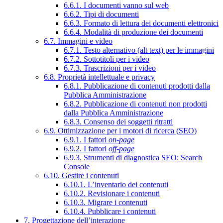
6.6.1. I documenti vanno sul web
6.6.2. Tipi di documenti
6.6.3. Formato di lettura dei documenti elettronici
6.6.4. Modalità di produzione dei documenti
6.7. Immagini e video
6.7.1. Testo alternativo (alt text) per le immagini
6.7.2. Sottotitoli per i video
6.7.3. Trascrizioni per i video
6.8. Proprietà intellettuale e privacy
6.8.1. Pubblicazione di contenuti prodotti dalla
Pubblica Amministrazione
6.8.2. Pubblicazione di contenuti non prodotti
dalla Pubblica Amministrazione
6.8.3. Consenso dei soggetti ritratti
6.9. Ottimizzazione per i motori di ricerca (SEO)
6.9.1. I fattori
on-page
6.9.2. I fattori
off-page
6.9.3. Strumenti di diagnostica SEO: Search
Console
6.10. Gestire i contenuti
6.10.1. L’inventario dei contenuti
6.10.2. Revisionare i contenuti
6.10.3. Migrare i contenuti
6.10.4. Pubblicare i contenuti
7. Progettazione dell’interazione