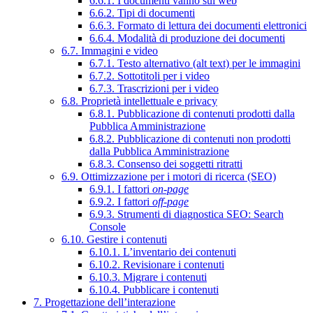
6.6.1. I documenti vanno sul web
6.6.2. Tipi di documenti
6.6.3. Formato di lettura dei documenti elettronici
6.6.4. Modalità di produzione dei documenti
6.7. Immagini e video
6.7.1. Testo alternativo (alt text) per le immagini
6.7.2. Sottotitoli per i video
6.7.3. Trascrizioni per i video
6.8. Proprietà intellettuale e privacy
6.8.1. Pubblicazione di contenuti prodotti dalla
Pubblica Amministrazione
6.8.2. Pubblicazione di contenuti non prodotti
dalla Pubblica Amministrazione
6.8.3. Consenso dei soggetti ritratti
6.9. Ottimizzazione per i motori di ricerca (SEO)
6.9.1. I fattori
on-page
6.9.2. I fattori
off-page
6.9.3. Strumenti di diagnostica SEO: Search
Console
6.10. Gestire i contenuti
6.10.1. L’inventario dei contenuti
6.10.2. Revisionare i contenuti
6.10.3. Migrare i contenuti
6.10.4. Pubblicare i contenuti
7. Progettazione dell’interazione