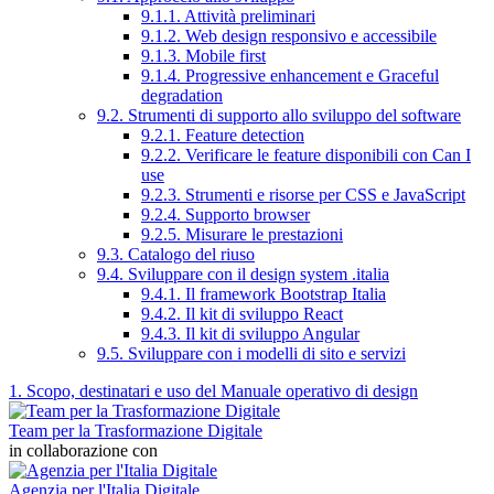
9.1.1. Attività preliminari
9.1.2. Web design responsivo e accessibile
9.1.3. Mobile first
9.1.4. Progressive enhancement e Graceful
degradation
9.2. Strumenti di supporto allo sviluppo del software
9.2.1. Feature detection
9.2.2. Verificare le feature disponibili con Can I
use
9.2.3. Strumenti e risorse per CSS e JavaScript
9.2.4. Supporto browser
9.2.5. Misurare le prestazioni
9.3. Catalogo del riuso
9.4. Sviluppare con il design system .italia
9.4.1. Il framework Bootstrap Italia
9.4.2. Il kit di sviluppo React
9.4.3. Il kit di sviluppo Angular
9.5. Sviluppare con i modelli di sito e servizi
1. Scopo, destinatari e uso del Manuale operativo di design
Team per la Trasformazione Digitale
in collaborazione con
Agenzia per l'Italia Digitale