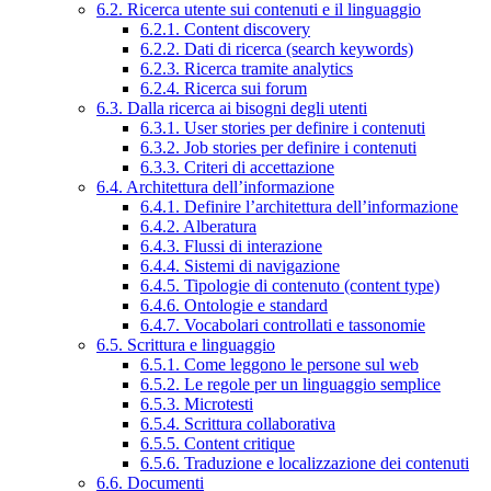
6.2. Ricerca utente sui contenuti e il linguaggio
6.2.1. Content discovery
6.2.2. Dati di ricerca (search keywords)
6.2.3. Ricerca tramite analytics
6.2.4. Ricerca sui forum
6.3. Dalla ricerca ai bisogni degli utenti
6.3.1. User stories per definire i contenuti
6.3.2. Job stories per definire i contenuti
6.3.3. Criteri di accettazione
6.4. Architettura dell’informazione
6.4.1. Definire l’architettura dell’informazione
6.4.2. Alberatura
6.4.3. Flussi di interazione
6.4.4. Sistemi di navigazione
6.4.5. Tipologie di contenuto (content type)
6.4.6. Ontologie e standard
6.4.7. Vocabolari controllati e tassonomie
6.5. Scrittura e linguaggio
6.5.1. Come leggono le persone sul web
6.5.2. Le regole per un linguaggio semplice
6.5.3. Microtesti
6.5.4. Scrittura collaborativa
6.5.5. Content critique
6.5.6. Traduzione e localizzazione dei contenuti
6.6. Documenti