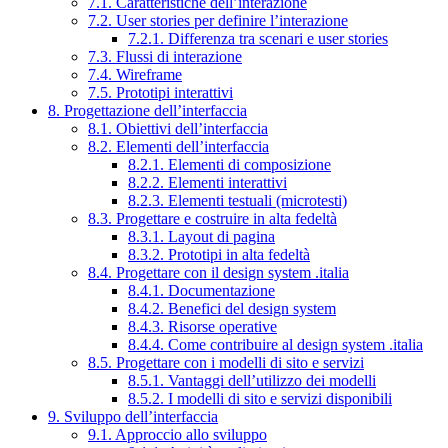
7.1. Caratteristiche dell’interazione
7.2. User stories per definire l’interazione
7.2.1. Differenza tra scenari e user stories
7.3. Flussi di interazione
7.4. Wireframe
7.5. Prototipi interattivi
8. Progettazione dell’interfaccia
8.1. Obiettivi dell’interfaccia
8.2. Elementi dell’interfaccia
8.2.1. Elementi di composizione
8.2.2. Elementi interattivi
8.2.3. Elementi testuali (microtesti)
8.3. Progettare e costruire in alta fedeltà
8.3.1. Layout di pagina
8.3.2. Prototipi in alta fedeltà
8.4. Progettare con il design system .italia
8.4.1. Documentazione
8.4.2. Benefici del design system
8.4.3. Risorse operative
8.4.4. Come contribuire al design system .italia
8.5. Progettare con i modelli di sito e servizi
8.5.1. Vantaggi dell’utilizzo dei modelli
8.5.2. I modelli di sito e servizi disponibili
9. Sviluppo dell’interfaccia
9.1. Approccio allo sviluppo