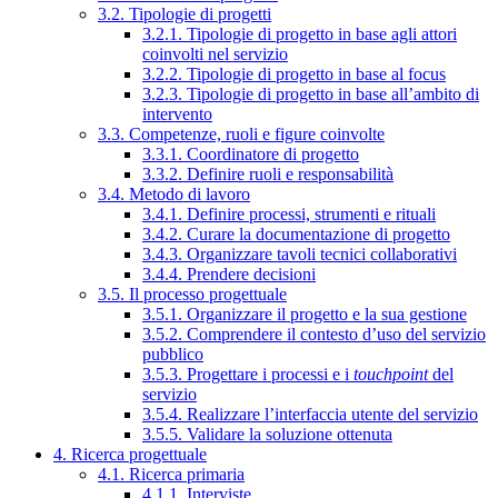
3.2. Tipologie di progetti
3.2.1. Tipologie di progetto in base agli attori
coinvolti nel servizio
3.2.2. Tipologie di progetto in base al focus
3.2.3. Tipologie di progetto in base all’ambito di
intervento
3.3. Competenze, ruoli e figure coinvolte
3.3.1. Coordinatore di progetto
3.3.2. Definire ruoli e responsabilità
3.4. Metodo di lavoro
3.4.1. Definire processi, strumenti e rituali
3.4.2. Curare la documentazione di progetto
3.4.3. Organizzare tavoli tecnici collaborativi
3.4.4. Prendere decisioni
3.5. Il processo progettuale
3.5.1. Organizzare il progetto e la sua gestione
3.5.2. Comprendere il contesto d’uso del servizio
pubblico
3.5.3. Progettare i processi e i
touchpoint
del
servizio
3.5.4. Realizzare l’interfaccia utente del servizio
3.5.5. Validare la soluzione ottenuta
4. Ricerca progettuale
4.1. Ricerca primaria
4.1.1. Interviste