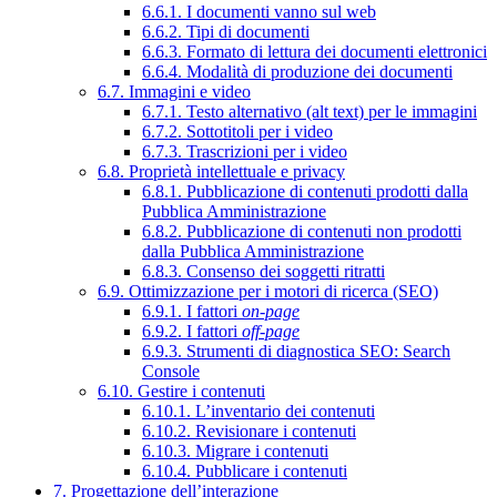
6.6.1. I documenti vanno sul web
6.6.2. Tipi di documenti
6.6.3. Formato di lettura dei documenti elettronici
6.6.4. Modalità di produzione dei documenti
6.7. Immagini e video
6.7.1. Testo alternativo (alt text) per le immagini
6.7.2. Sottotitoli per i video
6.7.3. Trascrizioni per i video
6.8. Proprietà intellettuale e privacy
6.8.1. Pubblicazione di contenuti prodotti dalla
Pubblica Amministrazione
6.8.2. Pubblicazione di contenuti non prodotti
dalla Pubblica Amministrazione
6.8.3. Consenso dei soggetti ritratti
6.9. Ottimizzazione per i motori di ricerca (SEO)
6.9.1. I fattori
on-page
6.9.2. I fattori
off-page
6.9.3. Strumenti di diagnostica SEO: Search
Console
6.10. Gestire i contenuti
6.10.1. L’inventario dei contenuti
6.10.2. Revisionare i contenuti
6.10.3. Migrare i contenuti
6.10.4. Pubblicare i contenuti
7. Progettazione dell’interazione