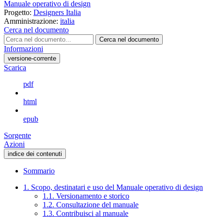
Manuale operativo di design
Progetto:
Designers Italia
Amministrazione:
italia
Cerca nel documento
Cerca nel documento
Informazioni
versione-corrente
Scarica
pdf
html
epub
Sorgente
Azioni
indice dei contenuti
Sommario
1. Scopo, destinatari e uso del Manuale operativo di design
1.1. Versionamento e storico
1.2. Consultazione del manuale
1.3. Contribuisci al manuale