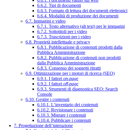
6.6.1. I documenti vanno sul web
6.6.2. Tipi di documenti
6.6.3. Formato di lettura dei documenti elettronici
6.6.4. Modalità di produzione dei documenti
6.7. Immagini e video
6.7.1. Testo alternativo (alt text) per le immagini
6.7.2. Sottotitoli per i video
6.7.3. Trascrizioni per i video
6.8. Proprietà intellettuale e privacy
6.8.1. Pubblicazione di contenuti prodotti dalla
Pubblica Amministrazione
6.8.2. Pubblicazione di contenuti non prodotti
dalla Pubblica Amministrazione
6.8.3. Consenso dei soggetti ritratti
6.9. Ottimizzazione per i motori di ricerca (SEO)
6.9.1. I fattori
on-page
6.9.2. I fattori
off-page
6.9.3. Strumenti di diagnostica SEO: Search
Console
6.10. Gestire i contenuti
6.10.1. L’inventario dei contenuti
6.10.2. Revisionare i contenuti
6.10.3. Migrare i contenuti
6.10.4. Pubblicare i contenuti
7. Progettazione dell’interazione