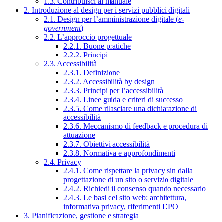
1.3. Contribuisci al manuale
2. Introduzione al design per i servizi pubblici digitali
2.1. Design per l’amministrazione digitale (
e-
government
)
2.2. L’approccio progettuale
2.2.1. Buone pratiche
2.2.2. Principi
2.3. Accessibilità
2.3.1. Definizione
2.3.2. Accessibilità by design
2.3.3. Principi per l’accessibilità
2.3.4. Linee guida e criteri di successo
2.3.5. Come rilasciare una dichiarazione di
accessibilità
2.3.6. Meccanismo di feedback e procedura di
attuazione
2.3.7. Obiettivi accessibilità
2.3.8. Normativa e approfondimenti
2.4. Privacy
2.4.1. Come rispettare la privacy sin dalla
progettazione di un sito o servizio digitale
2.4.2. Richiedi il consenso quando necessario
2.4.3. Le basi del sito web: architettura,
informativa privacy, riferimenti DPO
3. Pianificazione, gestione e strategia