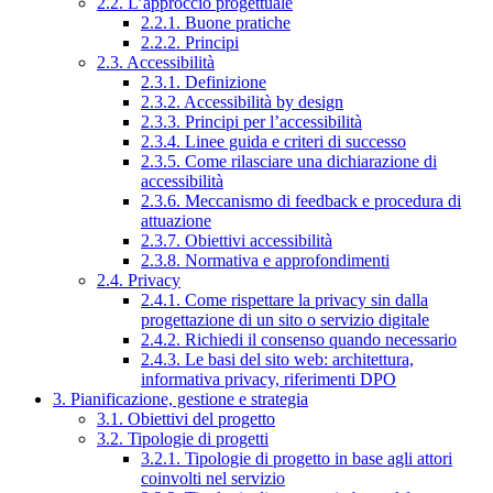
2.2. L’approccio progettuale
2.2.1. Buone pratiche
2.2.2. Principi
2.3. Accessibilità
2.3.1. Definizione
2.3.2. Accessibilità by design
2.3.3. Principi per l’accessibilità
2.3.4. Linee guida e criteri di successo
2.3.5. Come rilasciare una dichiarazione di
accessibilità
2.3.6. Meccanismo di feedback e procedura di
attuazione
2.3.7. Obiettivi accessibilità
2.3.8. Normativa e approfondimenti
2.4. Privacy
2.4.1. Come rispettare la privacy sin dalla
progettazione di un sito o servizio digitale
2.4.2. Richiedi il consenso quando necessario
2.4.3. Le basi del sito web: architettura,
informativa privacy, riferimenti DPO
3. Pianificazione, gestione e strategia
3.1. Obiettivi del progetto
3.2. Tipologie di progetti
3.2.1. Tipologie di progetto in base agli attori
coinvolti nel servizio