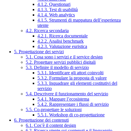
4.1.2. Questionari
4.1.3. Test di usabilità
4.1.4. Web analytics
4.1.5. Strumenti di mappatura dell’esperienza
utente
4.2. Ricerca secondaria
4.2.1. Ricerca documentale
4.2.2. Analisi benchmark
4.2.3. Valutazione euristica
5. Progettazione dei servizi
5.1. Cosa sono i servizi e il service design
5.2. Progettare servizi pubblici digitali
5.3. Definire il modello di servizio
5.3.1. Identificare gli attori coinvolti
5.3.2. Formulare la proposta di valore
5.3.3. Inquadrare gli elementi costitutivi del
servizio
5.4. Descrivere il funzionamento del servizio
5.4.1. Mappare l’ecosistema
5.4.2. Rappresentare i flussi di servizio
5.5. Co-progettare le soluzioni
5.5.1. Workshop di co-progettazione
6. Progettazione dei contenuti
6.1. Cos’è il content design
6.2. Ricerca utente sui contenuti e il linguaggio