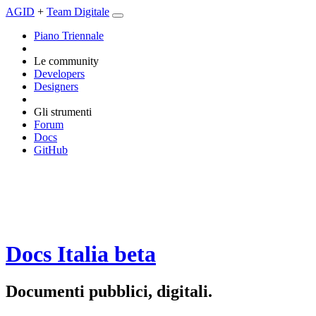
AGID
+
Team Digitale
Piano Triennale
Le community
Developers
Designers
Gli strumenti
Forum
Docs
GitHub
Docs Italia
beta
Documenti pubblici, digitali.