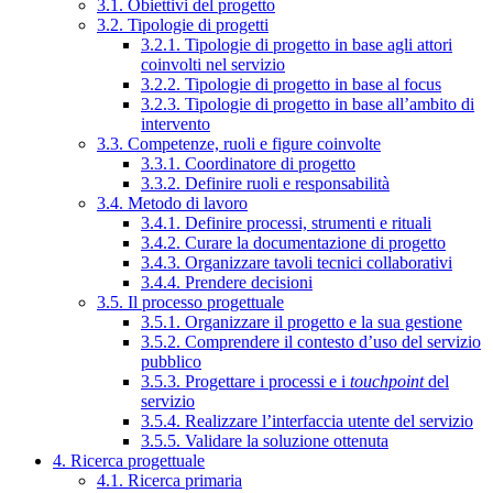
3.1. Obiettivi del progetto
3.2. Tipologie di progetti
3.2.1. Tipologie di progetto in base agli attori
coinvolti nel servizio
3.2.2. Tipologie di progetto in base al focus
3.2.3. Tipologie di progetto in base all’ambito di
intervento
3.3. Competenze, ruoli e figure coinvolte
3.3.1. Coordinatore di progetto
3.3.2. Definire ruoli e responsabilità
3.4. Metodo di lavoro
3.4.1. Definire processi, strumenti e rituali
3.4.2. Curare la documentazione di progetto
3.4.3. Organizzare tavoli tecnici collaborativi
3.4.4. Prendere decisioni
3.5. Il processo progettuale
3.5.1. Organizzare il progetto e la sua gestione
3.5.2. Comprendere il contesto d’uso del servizio
pubblico
3.5.3. Progettare i processi e i
touchpoint
del
servizio
3.5.4. Realizzare l’interfaccia utente del servizio
3.5.5. Validare la soluzione ottenuta
4. Ricerca progettuale
4.1. Ricerca primaria