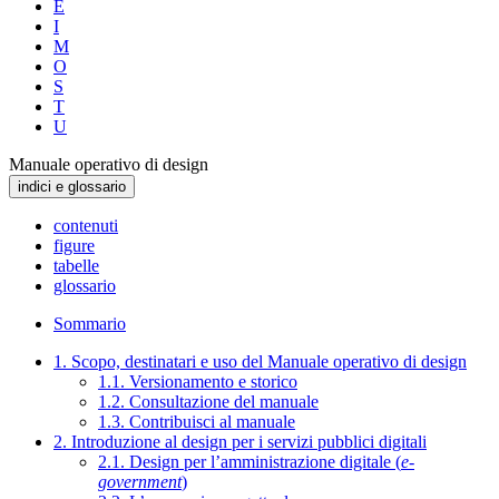
E
I
M
O
S
T
U
Manuale operativo di design
indici e glossario
contenuti
figure
tabelle
glossario
Sommario
1. Scopo, destinatari e uso del Manuale operativo di design
1.1. Versionamento e storico
1.2. Consultazione del manuale
1.3. Contribuisci al manuale
2. Introduzione al design per i servizi pubblici digitali
2.1. Design per l’amministrazione digitale (
e-
government
)