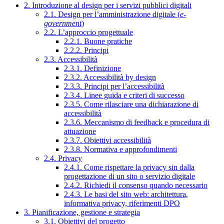
2. Introduzione al design per i servizi pubblici digitali
2.1. Design per l’amministrazione digitale (
e-
government
)
2.2. L’approccio progettuale
2.2.1. Buone pratiche
2.2.2. Principi
2.3. Accessibilità
2.3.1. Definizione
2.3.2. Accessibilità by design
2.3.3. Principi per l’accessibilità
2.3.4. Linee guida e criteri di successo
2.3.5. Come rilasciare una dichiarazione di
accessibilità
2.3.6. Meccanismo di feedback e procedura di
attuazione
2.3.7. Obiettivi accessibilità
2.3.8. Normativa e approfondimenti
2.4. Privacy
2.4.1. Come rispettare la privacy sin dalla
progettazione di un sito o servizio digitale
2.4.2. Richiedi il consenso quando necessario
2.4.3. Le basi del sito web: architettura,
informativa privacy, riferimenti DPO
3. Pianificazione, gestione e strategia
3.1. Obiettivi del progetto