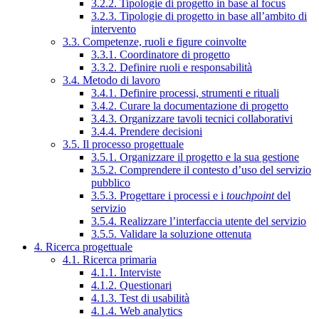
3.2.2. Tipologie di progetto in base al focus
3.2.3. Tipologie di progetto in base all’ambito di
intervento
3.3. Competenze, ruoli e figure coinvolte
3.3.1. Coordinatore di progetto
3.3.2. Definire ruoli e responsabilità
3.4. Metodo di lavoro
3.4.1. Definire processi, strumenti e rituali
3.4.2. Curare la documentazione di progetto
3.4.3. Organizzare tavoli tecnici collaborativi
3.4.4. Prendere decisioni
3.5. Il processo progettuale
3.5.1. Organizzare il progetto e la sua gestione
3.5.2. Comprendere il contesto d’uso del servizio
pubblico
3.5.3. Progettare i processi e i
touchpoint
del
servizio
3.5.4. Realizzare l’interfaccia utente del servizio
3.5.5. Validare la soluzione ottenuta
4. Ricerca progettuale
4.1. Ricerca primaria
4.1.1. Interviste
4.1.2. Questionari
4.1.3. Test di usabilità
4.1.4. Web analytics