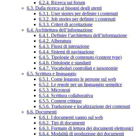
6.2.4. Ricerca sui forum
6.3. Dalla ricerca ai bisogni degli utenti
6.3.1. User stories per definire i contenuti
6.3.2. Job stories per definire i contenuti
6.3.3. Criteri di accettazione
6.4. Architettura dell’informazione
6.4.1. Definire l’architettura dell’informazione
6.4.2. Alberatura
6.4.3. Flussi di interazione
6.4.4. Sistemi di navigazione
6.4.5. Tipologie di contenuto (content type)
6.4.6. Ontologie e standard
6.4.7. Vocabolari controllati e tassonomie
6.5. Scrittura e linguaggio
6.5.1. Come leggono le persone sul web
6.5.2. Le regole per un linguaggio semplice
6.5.3. Microtesti
6.5.4. Scrittura collaborativa
6.5.5. Content critique
6.5.6. Traduzione e localizzazione dei contenuti
6.6. Documenti
6.6.1. I documenti vanno sul web
6.6.2. Tipi di documenti
6.6.3. Formato di lettura dei documenti elettronici
6.6.4. Modalità di produzione dei documenti