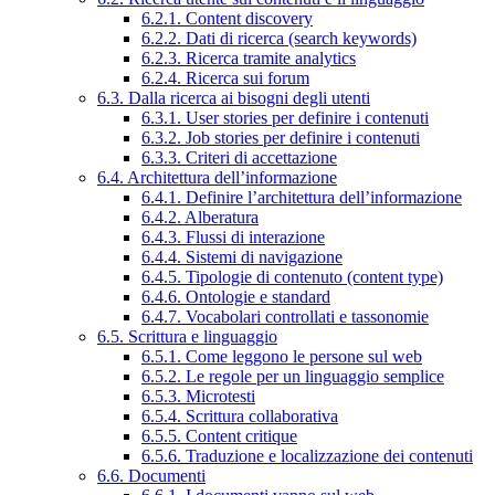
6.2.1. Content discovery
6.2.2. Dati di ricerca (search keywords)
6.2.3. Ricerca tramite analytics
6.2.4. Ricerca sui forum
6.3. Dalla ricerca ai bisogni degli utenti
6.3.1. User stories per definire i contenuti
6.3.2. Job stories per definire i contenuti
6.3.3. Criteri di accettazione
6.4. Architettura dell’informazione
6.4.1. Definire l’architettura dell’informazione
6.4.2. Alberatura
6.4.3. Flussi di interazione
6.4.4. Sistemi di navigazione
6.4.5. Tipologie di contenuto (content type)
6.4.6. Ontologie e standard
6.4.7. Vocabolari controllati e tassonomie
6.5. Scrittura e linguaggio
6.5.1. Come leggono le persone sul web
6.5.2. Le regole per un linguaggio semplice
6.5.3. Microtesti
6.5.4. Scrittura collaborativa
6.5.5. Content critique
6.5.6. Traduzione e localizzazione dei contenuti
6.6. Documenti