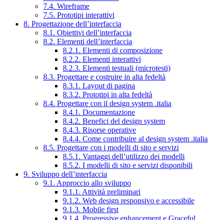
7.4. Wireframe
7.5. Prototipi interattivi
8. Progettazione dell’interfaccia
8.1. Obiettivi dell’interfaccia
8.2. Elementi dell’interfaccia
8.2.1. Elementi di composizione
8.2.2. Elementi interattivi
8.2.3. Elementi testuali (microtesti)
8.3. Progettare e costruire in alta fedeltà
8.3.1. Layout di pagina
8.3.2. Prototipi in alta fedeltà
8.4. Progettare con il design system .italia
8.4.1. Documentazione
8.4.2. Benefici del design system
8.4.3. Risorse operative
8.4.4. Come contribuire al design system .italia
8.5. Progettare con i modelli di sito e servizi
8.5.1. Vantaggi dell’utilizzo dei modelli
8.5.2. I modelli di sito e servizi disponibili
9. Sviluppo dell’interfaccia
9.1. Approccio allo sviluppo
9.1.1. Attività preliminari
9.1.2. Web design responsivo e accessibile
9.1.3. Mobile first
9.1.4. Progressive enhancement e Graceful