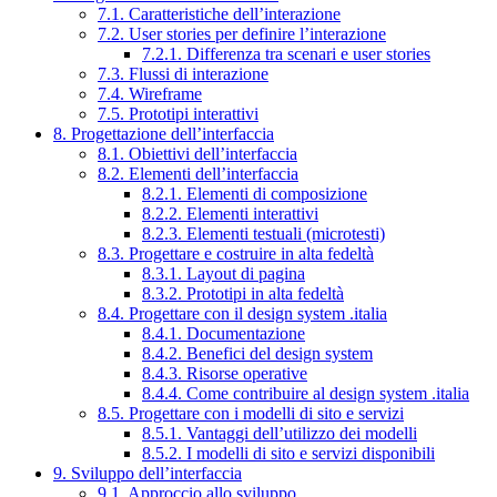
7.1. Caratteristiche dell’interazione
7.2. User stories per definire l’interazione
7.2.1. Differenza tra scenari e user stories
7.3. Flussi di interazione
7.4. Wireframe
7.5. Prototipi interattivi
8. Progettazione dell’interfaccia
8.1. Obiettivi dell’interfaccia
8.2. Elementi dell’interfaccia
8.2.1. Elementi di composizione
8.2.2. Elementi interattivi
8.2.3. Elementi testuali (microtesti)
8.3. Progettare e costruire in alta fedeltà
8.3.1. Layout di pagina
8.3.2. Prototipi in alta fedeltà
8.4. Progettare con il design system .italia
8.4.1. Documentazione
8.4.2. Benefici del design system
8.4.3. Risorse operative
8.4.4. Come contribuire al design system .italia
8.5. Progettare con i modelli di sito e servizi
8.5.1. Vantaggi dell’utilizzo dei modelli
8.5.2. I modelli di sito e servizi disponibili
9. Sviluppo dell’interfaccia
9.1. Approccio allo sviluppo