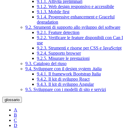
9.1.1. Attività preliminari
9.1.2. Web design responsivo e accessibile
9.1.3. Mobile first
9.1.4. Progressive enhancement e Graceful
degradation
9.2. Strumenti di supporto allo sviluppo del software
9.2.1. Feature detection
9.2.2. Verificare le feature disponibili con Can I
use
9.2.3. Strumenti e risorse per CSS e JavaScript
9.2.4. Supporto browser
9.2.5. Misurare le prestazioni
9.3. Catalogo del riuso
9.4. Sviluppare con il design system .italia
9.4.1. Il framework Bootstrap Italia
9.4.2. Il kit di sviluppo React
9.4.3. Il kit di sviluppo Angular
9.5. Sviluppare con i modelli di sito e servizi
glossario
A
B
C
D