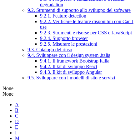
degradation
9.2. Strumenti di supporto allo sviluppo del software
9.2.1. Feature detection
9.2.2. Verificare le feature disponibili con Can I
use
9.2.3. Strumenti e risorse per CSS e JavaScript
9.2.4. Supporto browser
9.2.5. Misurare le prestazioni
9.3. Catalogo del riuso
9.4. Sviluppare con il design system .italia
9.4.1. Il framework Bootstrap Italia
9.4.2. Il kit di sviluppo React
9.4.3. Il kit di sviluppo Angular
9.5. Sviluppare con i modelli di sito e servizi
None
None
A
B
C
D
E
I
M