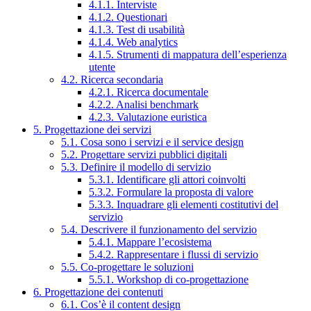
4.1.1. Interviste
4.1.2. Questionari
4.1.3. Test di usabilità
4.1.4. Web analytics
4.1.5. Strumenti di mappatura dell’esperienza
utente
4.2. Ricerca secondaria
4.2.1. Ricerca documentale
4.2.2. Analisi benchmark
4.2.3. Valutazione euristica
5. Progettazione dei servizi
5.1. Cosa sono i servizi e il service design
5.2. Progettare servizi pubblici digitali
5.3. Definire il modello di servizio
5.3.1. Identificare gli attori coinvolti
5.3.2. Formulare la proposta di valore
5.3.3. Inquadrare gli elementi costitutivi del
servizio
5.4. Descrivere il funzionamento del servizio
5.4.1. Mappare l’ecosistema
5.4.2. Rappresentare i flussi di servizio
5.5. Co-progettare le soluzioni
5.5.1. Workshop di co-progettazione
6. Progettazione dei contenuti
6.1. Cos’è il content design