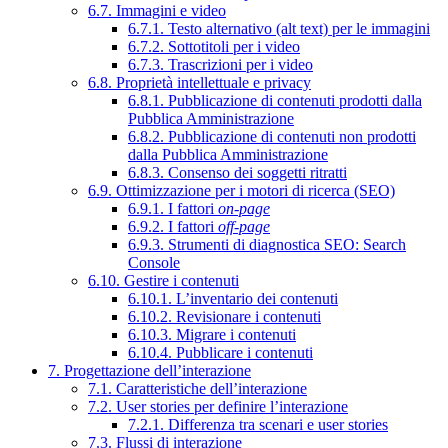
6.7. Immagini e video
6.7.1. Testo alternativo (alt text) per le immagini
6.7.2. Sottotitoli per i video
6.7.3. Trascrizioni per i video
6.8. Proprietà intellettuale e privacy
6.8.1. Pubblicazione di contenuti prodotti dalla
Pubblica Amministrazione
6.8.2. Pubblicazione di contenuti non prodotti
dalla Pubblica Amministrazione
6.8.3. Consenso dei soggetti ritratti
6.9. Ottimizzazione per i motori di ricerca (SEO)
6.9.1. I fattori
on-page
6.9.2. I fattori
off-page
6.9.3. Strumenti di diagnostica SEO: Search
Console
6.10. Gestire i contenuti
6.10.1. L’inventario dei contenuti
6.10.2. Revisionare i contenuti
6.10.3. Migrare i contenuti
6.10.4. Pubblicare i contenuti
7. Progettazione dell’interazione
7.1. Caratteristiche dell’interazione
7.2. User stories per definire l’interazione
7.2.1. Differenza tra scenari e user stories
7.3. Flussi di interazione