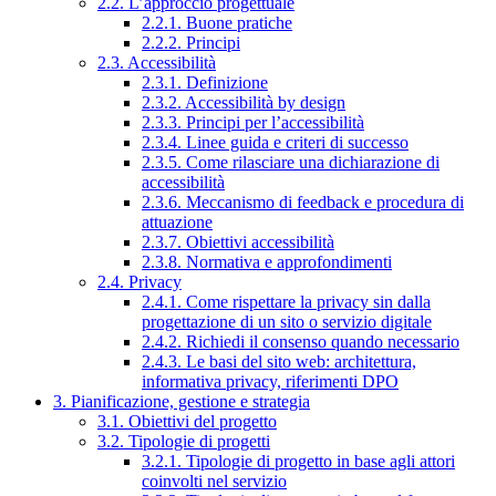
2.2. L’approccio progettuale
2.2.1. Buone pratiche
2.2.2. Principi
2.3. Accessibilità
2.3.1. Definizione
2.3.2. Accessibilità by design
2.3.3. Principi per l’accessibilità
2.3.4. Linee guida e criteri di successo
2.3.5. Come rilasciare una dichiarazione di
accessibilità
2.3.6. Meccanismo di feedback e procedura di
attuazione
2.3.7. Obiettivi accessibilità
2.3.8. Normativa e approfondimenti
2.4. Privacy
2.4.1. Come rispettare la privacy sin dalla
progettazione di un sito o servizio digitale
2.4.2. Richiedi il consenso quando necessario
2.4.3. Le basi del sito web: architettura,
informativa privacy, riferimenti DPO
3. Pianificazione, gestione e strategia
3.1. Obiettivi del progetto
3.2. Tipologie di progetti
3.2.1. Tipologie di progetto in base agli attori
coinvolti nel servizio