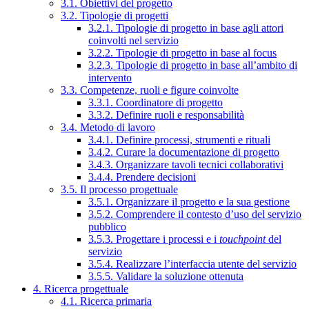
3.1. Obiettivi del progetto
3.2. Tipologie di progetti
3.2.1. Tipologie di progetto in base agli attori
coinvolti nel servizio
3.2.2. Tipologie di progetto in base al focus
3.2.3. Tipologie di progetto in base all’ambito di
intervento
3.3. Competenze, ruoli e figure coinvolte
3.3.1. Coordinatore di progetto
3.3.2. Definire ruoli e responsabilità
3.4. Metodo di lavoro
3.4.1. Definire processi, strumenti e rituali
3.4.2. Curare la documentazione di progetto
3.4.3. Organizzare tavoli tecnici collaborativi
3.4.4. Prendere decisioni
3.5. Il processo progettuale
3.5.1. Organizzare il progetto e la sua gestione
3.5.2. Comprendere il contesto d’uso del servizio
pubblico
3.5.3. Progettare i processi e i
touchpoint
del
servizio
3.5.4. Realizzare l’interfaccia utente del servizio
3.5.5. Validare la soluzione ottenuta
4. Ricerca progettuale
4.1. Ricerca primaria