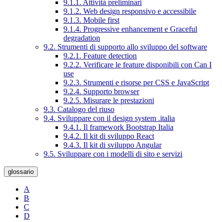
9.1.1. Attività preliminari
9.1.2. Web design responsivo e accessibile
9.1.3. Mobile first
9.1.4. Progressive enhancement e Graceful
degradation
9.2. Strumenti di supporto allo sviluppo del software
9.2.1. Feature detection
9.2.2. Verificare le feature disponibili con Can I
use
9.2.3. Strumenti e risorse per CSS e JavaScript
9.2.4. Supporto browser
9.2.5. Misurare le prestazioni
9.3. Catalogo del riuso
9.4. Sviluppare con il design system .italia
9.4.1. Il framework Bootstrap Italia
9.4.2. Il kit di sviluppo React
9.4.3. Il kit di sviluppo Angular
9.5. Sviluppare con i modelli di sito e servizi
glossario
A
B
C
D