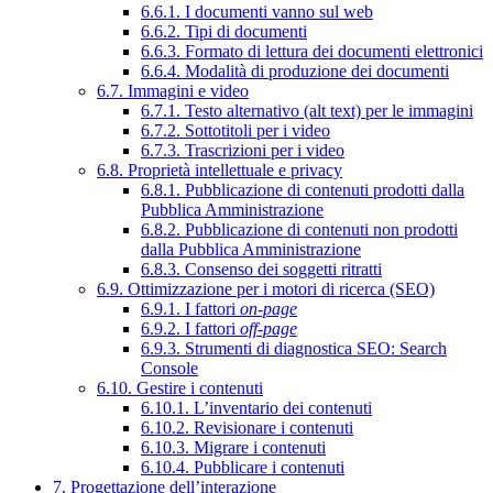
6.6.1. I documenti vanno sul web
6.6.2. Tipi di documenti
6.6.3. Formato di lettura dei documenti elettronici
6.6.4. Modalità di produzione dei documenti
6.7. Immagini e video
6.7.1. Testo alternativo (alt text) per le immagini
6.7.2. Sottotitoli per i video
6.7.3. Trascrizioni per i video
6.8. Proprietà intellettuale e privacy
6.8.1. Pubblicazione di contenuti prodotti dalla
Pubblica Amministrazione
6.8.2. Pubblicazione di contenuti non prodotti
dalla Pubblica Amministrazione
6.8.3. Consenso dei soggetti ritratti
6.9. Ottimizzazione per i motori di ricerca (SEO)
6.9.1. I fattori
on-page
6.9.2. I fattori
off-page
6.9.3. Strumenti di diagnostica SEO: Search
Console
6.10. Gestire i contenuti
6.10.1. L’inventario dei contenuti
6.10.2. Revisionare i contenuti
6.10.3. Migrare i contenuti
6.10.4. Pubblicare i contenuti
7. Progettazione dell’interazione