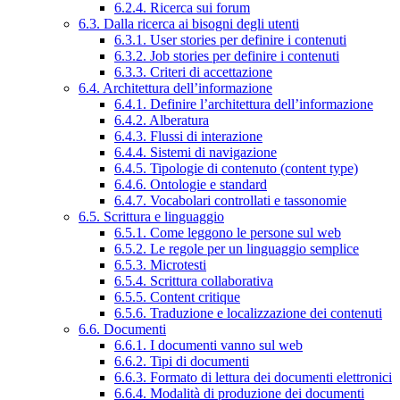
6.2.4. Ricerca sui forum
6.3. Dalla ricerca ai bisogni degli utenti
6.3.1. User stories per definire i contenuti
6.3.2. Job stories per definire i contenuti
6.3.3. Criteri di accettazione
6.4. Architettura dell’informazione
6.4.1. Definire l’architettura dell’informazione
6.4.2. Alberatura
6.4.3. Flussi di interazione
6.4.4. Sistemi di navigazione
6.4.5. Tipologie di contenuto (content type)
6.4.6. Ontologie e standard
6.4.7. Vocabolari controllati e tassonomie
6.5. Scrittura e linguaggio
6.5.1. Come leggono le persone sul web
6.5.2. Le regole per un linguaggio semplice
6.5.3. Microtesti
6.5.4. Scrittura collaborativa
6.5.5. Content critique
6.5.6. Traduzione e localizzazione dei contenuti
6.6. Documenti
6.6.1. I documenti vanno sul web
6.6.2. Tipi di documenti
6.6.3. Formato di lettura dei documenti elettronici
6.6.4. Modalità di produzione dei documenti