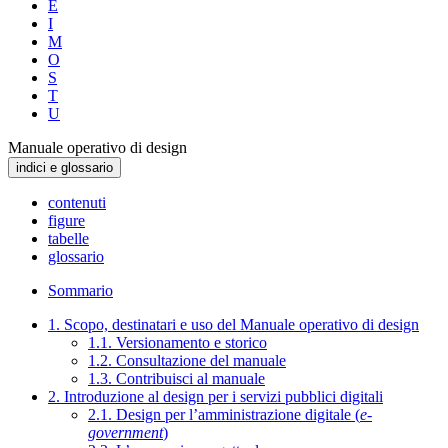
E
I
M
O
S
T
U
Manuale operativo di design
indici e glossario
contenuti
figure
tabelle
glossario
Sommario
1. Scopo, destinatari e uso del Manuale operativo di design
1.1. Versionamento e storico
1.2. Consultazione del manuale
1.3. Contribuisci al manuale
2. Introduzione al design per i servizi pubblici digitali
2.1. Design per l’amministrazione digitale (
e-
government
)