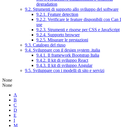
degradation
9.2. Strumenti di supporto allo sviluppo del software
9.2.1. Feature detection
9.2.2. Verificare le feature disponibili con Can I
use
9.2.3. Strumenti e risorse per CSS e JavaScript
9.2.4. Supporto browser
9.2.5. Misurare le prestazioni
9.3. Catalogo del riuso
9.4. Sviluppare con il design system .italia
9.4.1. Il framework Bootstrap Italia
9.4.2. Il kit di sviluppo React
9.4.3. Il kit di sviluppo Angular
9.5. Sviluppare con i modelli di sito e servizi
None
None
A
B
C
D
E
I
M