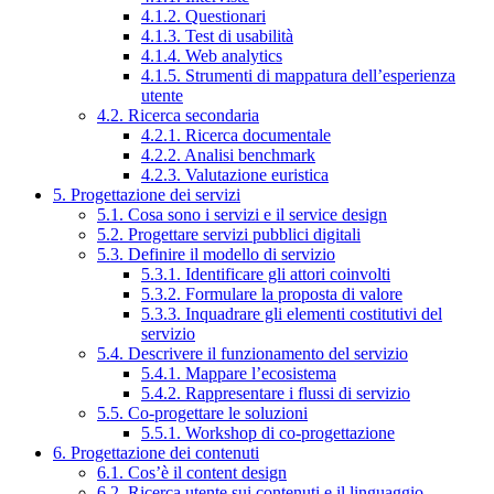
4.1.2. Questionari
4.1.3. Test di usabilità
4.1.4. Web analytics
4.1.5. Strumenti di mappatura dell’esperienza
utente
4.2. Ricerca secondaria
4.2.1. Ricerca documentale
4.2.2. Analisi benchmark
4.2.3. Valutazione euristica
5. Progettazione dei servizi
5.1. Cosa sono i servizi e il service design
5.2. Progettare servizi pubblici digitali
5.3. Definire il modello di servizio
5.3.1. Identificare gli attori coinvolti
5.3.2. Formulare la proposta di valore
5.3.3. Inquadrare gli elementi costitutivi del
servizio
5.4. Descrivere il funzionamento del servizio
5.4.1. Mappare l’ecosistema
5.4.2. Rappresentare i flussi di servizio
5.5. Co-progettare le soluzioni
5.5.1. Workshop di co-progettazione
6. Progettazione dei contenuti
6.1. Cos’è il content design
6.2. Ricerca utente sui contenuti e il linguaggio