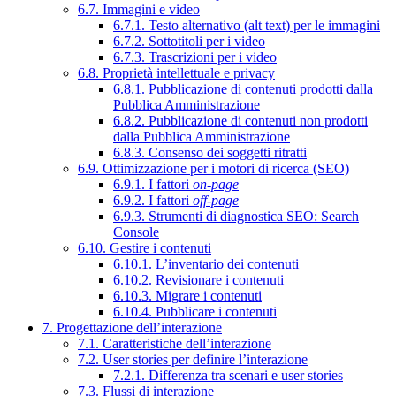
6.7. Immagini e video
6.7.1. Testo alternativo (alt text) per le immagini
6.7.2. Sottotitoli per i video
6.7.3. Trascrizioni per i video
6.8. Proprietà intellettuale e privacy
6.8.1. Pubblicazione di contenuti prodotti dalla
Pubblica Amministrazione
6.8.2. Pubblicazione di contenuti non prodotti
dalla Pubblica Amministrazione
6.8.3. Consenso dei soggetti ritratti
6.9. Ottimizzazione per i motori di ricerca (SEO)
6.9.1. I fattori
on-page
6.9.2. I fattori
off-page
6.9.3. Strumenti di diagnostica SEO: Search
Console
6.10. Gestire i contenuti
6.10.1. L’inventario dei contenuti
6.10.2. Revisionare i contenuti
6.10.3. Migrare i contenuti
6.10.4. Pubblicare i contenuti
7. Progettazione dell’interazione
7.1. Caratteristiche dell’interazione
7.2. User stories per definire l’interazione
7.2.1. Differenza tra scenari e user stories
7.3. Flussi di interazione