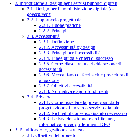
2. Introduzione al design per i servizi pubblici digitali
2.1. Design per l’amministrazione digitale (
e-
government
)
2.2. L’approccio progettuale
2.2.1. Buone pratiche
2.2.2. Principi
2.3. Accessibilità
2.3.1. Definizione
2.3.2. Accessibilità by design
2.3.3. Principi per l’accessibilità
2.3.4. Linee guida e criteri di successo
2.3.5. Come rilasciare una dichiarazione di
accessibilità
2.3.6. Meccanismo di feedback e procedura di
attuazione
2.3.7. Obiettivi accessibilità
2.3.8. Normativa e approfondimenti
2.4. Privacy
2.4.1. Come rispettare la privacy sin dalla
progettazione di un sito o servizio digitale
2.4.2. Richiedi il consenso quando necessario
2.4.3. Le basi del sito web: architettura,
informativa privacy, riferimenti DPO
3. Pianificazione, gestione e strategia
3.1. Obiettivi del progetto