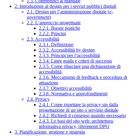
1.3. Contribuisci al manuale
2. Introduzione al design per i servizi pubblici digitali
2.1. Design per l’amministrazione digitale (
e-
government
)
2.2. L’approccio progettuale
2.2.1. Buone pratiche
2.2.2. Principi
2.3. Accessibilità
2.3.1. Definizione
2.3.2. Accessibilità by design
2.3.3. Principi per l’accessibilità
2.3.4. Linee guida e criteri di successo
2.3.5. Come rilasciare una dichiarazione di
accessibilità
2.3.6. Meccanismo di feedback e procedura di
attuazione
2.3.7. Obiettivi accessibilità
2.3.8. Normativa e approfondimenti
2.4. Privacy
2.4.1. Come rispettare la privacy sin dalla
progettazione di un sito o servizio digitale
2.4.2. Richiedi il consenso quando necessario
2.4.3. Le basi del sito web: architettura,
informativa privacy, riferimenti DPO
3. Pianificazione, gestione e strategia