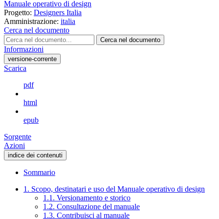
Manuale operativo di design
Progetto:
Designers Italia
Amministrazione:
italia
Cerca nel documento
Cerca nel documento
Informazioni
versione-corrente
Scarica
pdf
html
epub
Sorgente
Azioni
indice dei contenuti
Sommario
1. Scopo, destinatari e uso del Manuale operativo di design
1.1. Versionamento e storico
1.2. Consultazione del manuale
1.3. Contribuisci al manuale