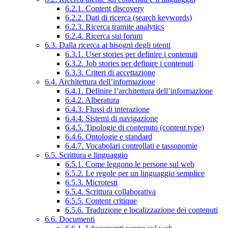
6.2.1. Content discovery
6.2.2. Dati di ricerca (search keywords)
6.2.3. Ricerca tramite analytics
6.2.4. Ricerca sui forum
6.3. Dalla ricerca ai bisogni degli utenti
6.3.1. User stories per definire i contenuti
6.3.2. Job stories per definire i contenuti
6.3.3. Criteri di accettazione
6.4. Architettura dell’informazione
6.4.1. Definire l’architettura dell’informazione
6.4.2. Alberatura
6.4.3. Flussi di interazione
6.4.4. Sistemi di navigazione
6.4.5. Tipologie di contenuto (content type)
6.4.6. Ontologie e standard
6.4.7. Vocabolari controllati e tassonomie
6.5. Scrittura e linguaggio
6.5.1. Come leggono le persone sul web
6.5.2. Le regole per un linguaggio semplice
6.5.3. Microtesti
6.5.4. Scrittura collaborativa
6.5.5. Content critique
6.5.6. Traduzione e localizzazione dei contenuti
6.6. Documenti