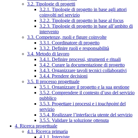
3.2. Tipologie di progetti
3.2.1. Tipologie di progetto in base agli attori
coinvolti nel servizio
3.2.2. Tipologie di progetto in base al focus
3.2.3. Tipologie di progetto in base all’ambito di
intervento
3.3. Competenze, ruoli e figure coinvolte
3.3.1. Coordinatore di progetto
3.3.2. Definire ruoli e responsabilità
3.4. Metodo di lavoro
3.4.1. Definire processi, strumenti e rituali
3.4.2. Curare la documentazione di progetto
3.4.3. Organizzare tavoli tecnici collaborativi
3.4.4. Prendere decisioni
3.5. Il processo progettuale
3.5.1. Organizzare il progetto e la sua gestione
3.5.2. Comprendere il contesto d’uso del servizio
pubblico
3.5.3. Progettare i processi e i
touchpoint
del
servizio
3.5.4. Realizzare l’interfaccia utente del servizio
3.5.5. Validare la soluzione ottenuta
4. Ricerca progettuale
4.1. Ricerca primaria
4.1.1. Interviste