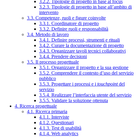
3.2.2. Tipologie di progetto in base al focus
3.2.3. Tipologie di progetto in base all’ambito di
intervento
3.3. Competenze, ruoli e figure coinvolte
3.3.1. Coordinatore di progetto
3.3.2. Definire ruoli e responsabilità
3.4. Metodo di lavoro
3.4.1. Definire processi, strumenti e rituali
3.4.2. Curare la documentazione di progetto
3.4.3. Organizzare tavoli tecnici collaborativi
3.4.4. Prendere decisioni
3.5. Il processo progettuale
3.5.1. Organizzare il progetto e la sua gestione
3.5.2. Comprendere il contesto d’uso del servizio
pubblico
3.5.3. Progettare i processi e i
touchpoint
del
servizio
3.5.4. Realizzare l’interfaccia utente del servizio
3.5.5. Validare la soluzione ottenuta
4. Ricerca progettuale
4.1. Ricerca primaria
4.1.1. Interviste
4.1.2. Questionari
4.1.3. Test di usabilità
4.1.4. Web analytics