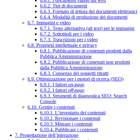
6.6.1. I documenti vanno sul web
6.6.2. Tipi di documenti
6.6.3. Formato di lettura dei documenti elettronici
6.6.4. Modalità di produzione dei documenti
6.7. Immagini e video
6.7.1. Testo alternativo (alt text) per le immagini
6.7.2. Sottotitoli per i video
6.7.3. Trascrizioni per i video
6.8. Proprietà intellettuale e privacy
6.8.1. Pubblicazione di contenuti prodotti dalla
Pubblica Amministrazione
6.8.2. Pubblicazione di contenuti non prodotti
dalla Pubblica Amministrazione
6.8.3. Consenso dei soggetti ritratti
6.9. Ottimizzazione per i motori di ricerca (SEO)
6.9.1. I fattori
on-page
6.9.2. I fattori
off-page
6.9.3. Strumenti di diagnostica SEO: Search
Console
6.10. Gestire i contenuti
6.10.1. L’inventario dei contenuti
6.10.2. Revisionare i contenuti
6.10.3. Migrare i contenuti
6.10.4. Pubblicare i contenuti
7. Progettazione dell’interazione