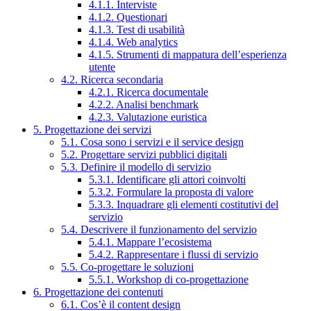
4.1.1. Interviste
4.1.2. Questionari
4.1.3. Test di usabilità
4.1.4. Web analytics
4.1.5. Strumenti di mappatura dell’esperienza
utente
4.2. Ricerca secondaria
4.2.1. Ricerca documentale
4.2.2. Analisi benchmark
4.2.3. Valutazione euristica
5. Progettazione dei servizi
5.1. Cosa sono i servizi e il service design
5.2. Progettare servizi pubblici digitali
5.3. Definire il modello di servizio
5.3.1. Identificare gli attori coinvolti
5.3.2. Formulare la proposta di valore
5.3.3. Inquadrare gli elementi costitutivi del
servizio
5.4. Descrivere il funzionamento del servizio
5.4.1. Mappare l’ecosistema
5.4.2. Rappresentare i flussi di servizio
5.5. Co-progettare le soluzioni
5.5.1. Workshop di co-progettazione
6. Progettazione dei contenuti
6.1. Cos’è il content design