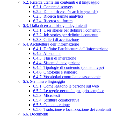
6.2. Ricerca utente sui contenuti e il linguaggio
6.2.1. Content discovery
6.2.2. Dati di ricerca (search keywords)
6.2.3. Ricerca tramite analytics
6.2.4. Ricerca sui forum
6.3. Dalla ricerca ai bisogni degli utenti
6.3.1. User stories per definire i contenuti
6.3.2. Job stories per definire i contenuti
6.3.3. Criteri di accettazione
6.4. Architettura dell’informazione
6.4.1. Definire l’architettura dell’informazione
6.4.2. Alberatura
6.4.3. Flussi di interazione
6.4.4. Sistemi di navigazione
6.4.5. Tipologie di contenuto (content type)
6.4.6. Ontologie e standard
6.4.7. Vocabolari controllati e tassonomie
6.5. Scrittura e linguaggio
6.5.1. Come leggono le persone sul web
6.5.2. Le regole per un linguaggio semplice
6.5.3. Microtesti
6.5.4. Scrittura collaborativa
6.5.5. Content critique
6.5.6. Traduzione e localizzazione dei contenuti
6.6. Documenti