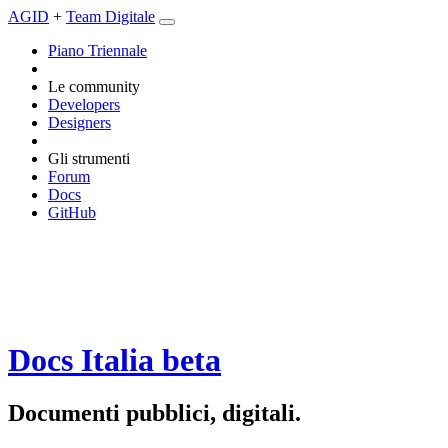
AGID
+
Team Digitale
Piano Triennale
Le community
Developers
Designers
Gli strumenti
Forum
Docs
GitHub
Docs Italia
beta
Documenti pubblici, digitali.