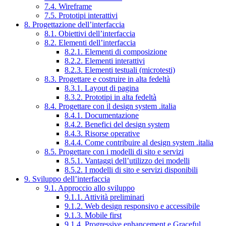
7.4. Wireframe
7.5. Prototipi interattivi
8. Progettazione dell’interfaccia
8.1. Obiettivi dell’interfaccia
8.2. Elementi dell’interfaccia
8.2.1. Elementi di composizione
8.2.2. Elementi interattivi
8.2.3. Elementi testuali (microtesti)
8.3. Progettare e costruire in alta fedeltà
8.3.1. Layout di pagina
8.3.2. Prototipi in alta fedeltà
8.4. Progettare con il design system .italia
8.4.1. Documentazione
8.4.2. Benefici del design system
8.4.3. Risorse operative
8.4.4. Come contribuire al design system .italia
8.5. Progettare con i modelli di sito e servizi
8.5.1. Vantaggi dell’utilizzo dei modelli
8.5.2. I modelli di sito e servizi disponibili
9. Sviluppo dell’interfaccia
9.1. Approccio allo sviluppo
9.1.1. Attività preliminari
9.1.2. Web design responsivo e accessibile
9.1.3. Mobile first
9.1.4. Progressive enhancement e Graceful