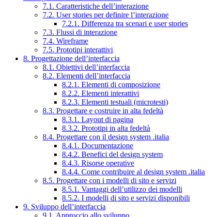
7.1. Caratteristiche dell’interazione
7.2. User stories per definire l’interazione
7.2.1. Differenza tra scenari e user stories
7.3. Flussi di interazione
7.4. Wireframe
7.5. Prototipi interattivi
8. Progettazione dell’interfaccia
8.1. Obiettivi dell’interfaccia
8.2. Elementi dell’interfaccia
8.2.1. Elementi di composizione
8.2.2. Elementi interattivi
8.2.3. Elementi testuali (microtesti)
8.3. Progettare e costruire in alta fedeltà
8.3.1. Layout di pagina
8.3.2. Prototipi in alta fedeltà
8.4. Progettare con il design system .italia
8.4.1. Documentazione
8.4.2. Benefici del design system
8.4.3. Risorse operative
8.4.4. Come contribuire al design system .italia
8.5. Progettare con i modelli di sito e servizi
8.5.1. Vantaggi dell’utilizzo dei modelli
8.5.2. I modelli di sito e servizi disponibili
9. Sviluppo dell’interfaccia
9.1. Approccio allo sviluppo