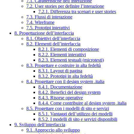
7.1. Caratteristiche dell’interazione
7.2. User stories per definire l’interazione
7.2.1. Differenza tra scenari e user stories
7.3. Flussi di interazione
7.4. Wireframe
7.5. Prototipi interattivi
8. Progettazione dell’interfaccia
8.1. Obiettivi dell’interfaccia
8.2. Elementi dell’interfaccia
8.2.1. Elementi di composizione
8.2.2. Elementi interattivi
8.2.3. Elementi testuali (microtesti)
8.3. Progettare e costruire in alta fedeltà
8.3.1. Layout di pagina
8.3.2. Prototipi in alta fedeltà
8.4. Progettare con il design system .italia
8.4.1. Documentazione
8.4.2. Benefici del design system
8.4.3. Risorse operative
8.4.4. Come contribuire al design system .italia
8.5. Progettare con i modelli di sito e servizi
8.5.1. Vantaggi dell’utilizzo dei modelli
8.5.2. I modelli di sito e servizi disponibili
9. Sviluppo dell’interfaccia
9.1. Approccio allo sviluppo