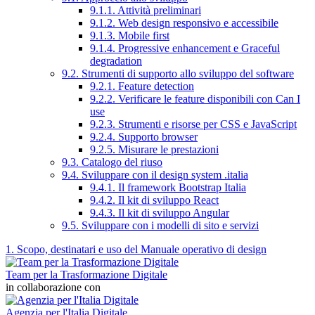
9.1.1. Attività preliminari
9.1.2. Web design responsivo e accessibile
9.1.3. Mobile first
9.1.4. Progressive enhancement e Graceful
degradation
9.2. Strumenti di supporto allo sviluppo del software
9.2.1. Feature detection
9.2.2. Verificare le feature disponibili con Can I
use
9.2.3. Strumenti e risorse per CSS e JavaScript
9.2.4. Supporto browser
9.2.5. Misurare le prestazioni
9.3. Catalogo del riuso
9.4. Sviluppare con il design system .italia
9.4.1. Il framework Bootstrap Italia
9.4.2. Il kit di sviluppo React
9.4.3. Il kit di sviluppo Angular
9.5. Sviluppare con i modelli di sito e servizi
1. Scopo, destinatari e uso del Manuale operativo di design
Team per la Trasformazione Digitale
in collaborazione con
Agenzia per l'Italia Digitale